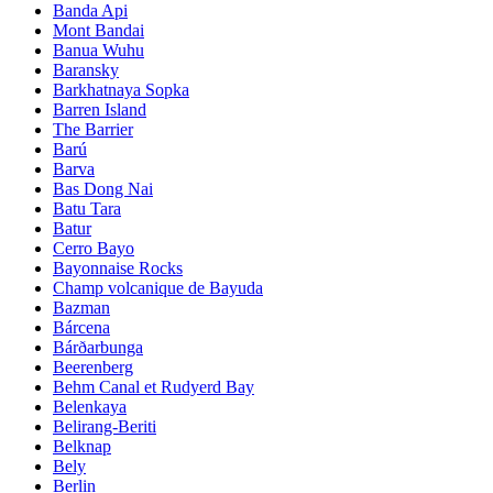
Banda Api
Mont Bandai
Banua Wuhu
Baransky
Barkhatnaya Sopka
Barren Island
The Barrier
Barú
Barva
Bas Dong Nai
Batu Tara
Batur
Cerro Bayo
Bayonnaise Rocks
Champ volcanique de Bayuda
Bazman
Bárcena
Bárðarbunga
Beerenberg
Behm Canal et Rudyerd Bay
Belenkaya
Belirang-Beriti
Belknap
Bely
Berlin