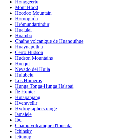
Honggeertu
Mont Hood
Hoodoo Mountain
Hornopirén
Hrómundartindur
Hualalai
Huambo
Chaîne volcanique de Huanquihue
Huaynaputina
Cerro Hudson
Hudson Mountains
Huequi
Nevado del Huila
Hulubelu
Los Humeros
Hunga Tonga-Hunga Ha'apai
Île Hunter
Hutapanjang
Hveravellir
Hydrographers range
Iamalele
Ibu
Champ volcanique d'Ibusuki
Ichinsky
Iettunup