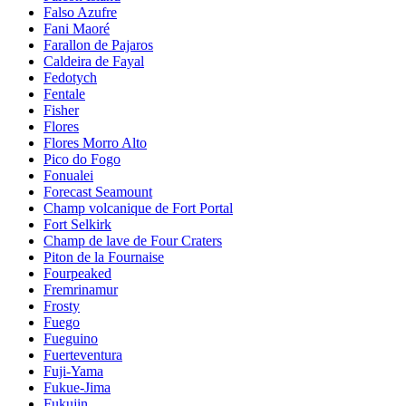
Falso Azufre
Fani Maoré
Farallon de Pajaros
Caldeira de Fayal
Fedotych
Fentale
Fisher
Flores
Flores Morro Alto
Pico do Fogo
Fonualei
Forecast Seamount
Champ volcanique de Fort Portal
Fort Selkirk
Champ de lave de Four Craters
Piton de la Fournaise
Fourpeaked
Fremrinamur
Frosty
Fuego
Fueguino
Fuerteventura
Fuji-Yama
Fukue-Jima
Fukujin