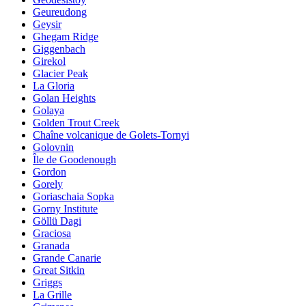
Geureudong
Geysir
Ghegam Ridge
Giggenbach
Girekol
Glacier Peak
La Gloria
Golan Heights
Golaya
Golden Trout Creek
Chaîne volcanique de Golets-Tornyi
Golovnin
Île de Goodenough
Gordon
Gorely
Goriaschaia Sopka
Gorny Institute
Göllü Dagi
Graciosa
Granada
Grande Canarie
Great Sitkin
Griggs
La Grille