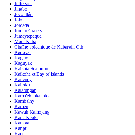
Jefferson
Jingbo
Jocotitlán
Jolo
Jorcada
Jordan Craters
Jumaytepeque
Mont Kaba
Chaîne volcanique de Kabargin Oth
Kadovar
Kagamil
Kaguyak
Kaikata Seamount
Kaikohe et Bay of Islands
Kaileney
Kaitoku
Kalatungan
Kama'ehuakanaloa
Kambalny
Kamen
Kawah Kamojang
Kana Keoki
Kanaga
Kanpu
Kao