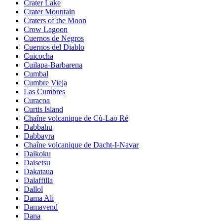
Crater Lake
Crater Mountain
Craters of the Moon
Crow Lagoon
Cuernos de Negros
Cuernos del Diablo
Cuicocha
Cuilapa-Barbarena
Cumbal
Cumbre Vieja
Las Cumbres
Curacoa
Curtis Island
Chaîne volcanique de Cù-Lao Ré
Dabbahu
Dabbayra
Chaîne volcanique de Dacht-I-Navar
Daikoku
Daisetsu
Dakataua
Dalaffilla
Dallol
Dama Ali
Damavend
Dana