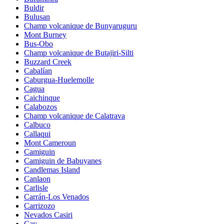
Buldir
Bulusan
Champ volcanique de Bunyaruguru
Mont Burney
Bus-Obo
Champ volcanique de Butajiri-Silti
Buzzard Creek
Cabalían
Caburgua-Huelemolle
Cagua
Caichinque
Calabozos
Champ volcanique de Calatrava
Calbuco
Callaqui
Mont Cameroun
Camiguin
Camiguin de Babuyanes
Candlemas Island
Canlaon
Carlisle
Carrán-Los Venados
Carrizozo
Nevados Casiri
Cay