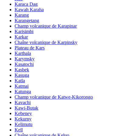
Karaca Dag
Kawah Karaha
Karang
Karangetang
Champ volcanique de Karapinar
Karisimbi
Karkar
Chaîne volcanique de Karpinsky
Plateau de Kars
Karthala
Karymsky
Kasatochi
Kasbek
Kasuga
Katla
Katmai
Katunga
Champ volcanique de Katwe-Kikorongo
Kavachi
Kawi-Butak
Kebeney
Kekurny
Kelimutu
Kell
Chaîne volcanique de Keluo