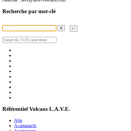
Recherche par mot-clé
X
✅
Référentiel Volcans L.A.V.E.
Abu
Acamarachi
Acatenango