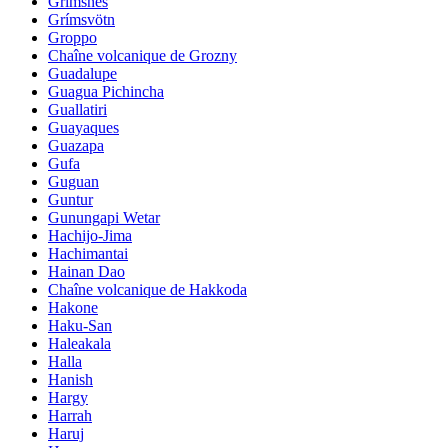
Grimsnes
Grímsvötn
Groppo
Chaîne volcanique de Grozny
Guadalupe
Guagua Pichincha
Guallatiri
Guayaques
Guazapa
Gufa
Guguan
Guntur
Gunungapi Wetar
Hachijo-Jima
Hachimantai
Hainan Dao
Chaîne volcanique de Hakkoda
Hakone
Haku-San
Haleakala
Halla
Hanish
Hargy
Harrah
Haruj