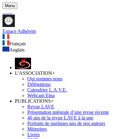
Menu
Espace Adhérent
Français
Anglais
L'ASSOCIATION
+
Qui sommes nous
Délégations
Calendrier L.A.V.E.
Webcam Etna
PUBLICATIONS
+
Revue LAVE
Présentation intégrale d’une revue récente
40 ans de la revue LAVE à la une
Portraits de quelques uns de nos auteurs
Mémoires
Livres