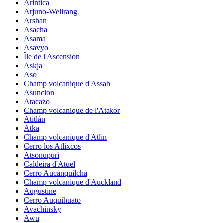
Arintica
Arjuno-Welirang
Arshan
Asacha
Asama
Asavyo
Île de l'Ascension
Askja
Aso
Champ volcanique d'Assab
Asuncion
Atacazo
Champ volcanique de l'Atakor
Atitlán
Atka
Champ volcanique d'Atlin
Cerro los Atlixcos
Atsonupuri
Caldeira d'Atuel
Cerro Aucanquilcha
Champ volcanique d'Auckland
Augustine
Cerro Auquihuato
Avachinsky
Awu