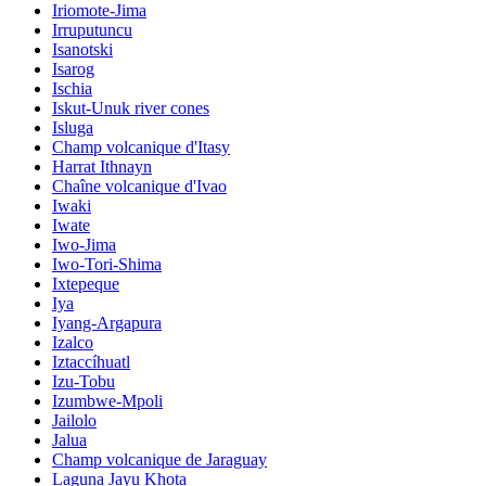
Iriomote-Jima
Irruputuncu
Isanotski
Isarog
Ischia
Iskut-Unuk river cones
Isluga
Champ volcanique d'Itasy
Harrat Ithnayn
Chaîne volcanique d'Ivao
Iwaki
Iwate
Iwo-Jima
Iwo-Tori-Shima
Ixtepeque
Iya
Iyang-Argapura
Izalco
Iztaccíhuatl
Izu-Tobu
Izumbwe-Mpoli
Jailolo
Jalua
Champ volcanique de Jaraguay
Laguna Jayu Khota