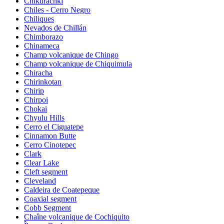
Chikurachki
Chiles - Cerro Negro
Chiliques
Nevados de Chillán
Chimborazo
Chinameca
Champ volcanique de Chingo
Champ volcanique de Chiquimula
Chiracha
Chirinkotan
Chirip
Chirpoi
Chokai
Chyulu Hills
Cerro el Ciguatepe
Cinnamon Butte
Cerro Cinotepec
Clark
Clear Lake
Cleft segment
Cleveland
Caldeira de Coatepeque
Coaxial segment
Cobb Segment
Chaîne volcanique de Cochiquito