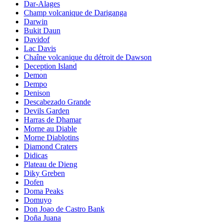
Dar-Alages
Champ volcanique de Dariganga
Darwin
Bukit Daun
Davidof
Lac Davis
Chaîne volcanique du détroit de Dawson
Deception Island
Demon
Dempo
Denison
Descabezado Grande
Devils Garden
Harras de Dhamar
Morne au Diable
Morne Diablotins
Diamond Craters
Didicas
Plateau de Dieng
Diky Greben
Dofen
Doma Peaks
Domuyo
Don Joao de Castro Bank
Doña Juana