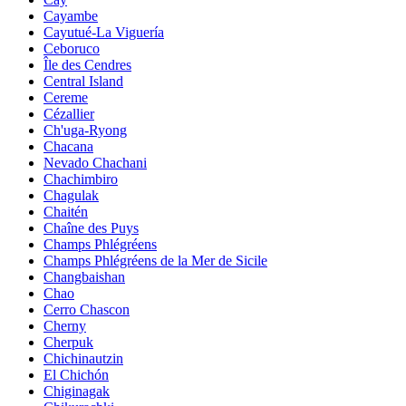
Cayambe
Cayutué-La Viguería
Ceboruco
Île des Cendres
Central Island
Cereme
Cézallier
Ch'uga-Ryong
Chacana
Nevado Chachani
Chachimbiro
Chagulak
Chaitén
Chaîne des Puys
Champs Phlégréens
Champs Phlégréens de la Mer de Sicile
Changbaishan
Chao
Cerro Chascon
Cherny
Cherpuk
Chichinautzin
El Chichón
Chiginagak