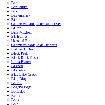
Beru
Berutarube
Besar
Bezymianny
Bibinoi
Champ volcanique de Bilate river
Biliran
Billy Mitchell
Bir Borhut
Harrat al Birk
Champ volcanique de Bishoftu
Plateau de Biu
Black Peak
Black Rock Desert
Loma Blanca
Bliznets
Bliznetsy
Blue Lake Crater
Blup Blup
Bobrof
Bogatyr ridge
Bogoslof
Boina
Boisa
Bola