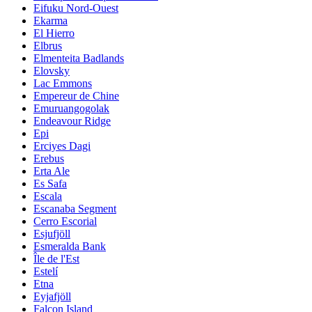
Eifuku Nord-Ouest
Ekarma
El Hierro
Elbrus
Elmenteita Badlands
Elovsky
Lac Emmons
Empereur de Chine
Emuruangogolak
Endeavour Ridge
Epi
Erciyes Dagi
Erebus
Erta Ale
Es Safa
Escala
Escanaba Segment
Cerro Escorial
Esjufjöll
Esmeralda Bank
Île de l'Est
Estelí
Etna
Eyjafjöll
Falcon Island