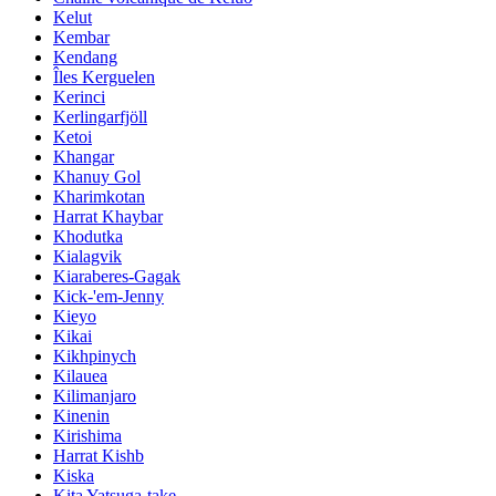
Kelut
Kembar
Kendang
Îles Kerguelen
Kerinci
Kerlingarfjöll
Ketoi
Khangar
Khanuy Gol
Kharimkotan
Harrat Khaybar
Khodutka
Kialagvik
Kiaraberes-Gagak
Kick-'em-Jenny
Kieyo
Kikai
Kikhpinych
Kilauea
Kilimanjaro
Kinenin
Kirishima
Harrat Kishb
Kiska
Kita Yatsuga-take