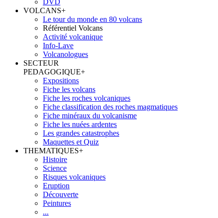
DVD
VOLCANS
+
Le tour du monde en 80 volcans
Référentiel Volcans
Activité volcanique
Info-Lave
Volcanologues
SECTEUR
PEDAGOGIQUE
+
Expositions
Fiche les volcans
Fiche les roches volcaniques
Fiche classification des roches magmatiques
Fiche minéraux du volcanisme
Fiche les nuées ardentes
Les grandes catastrophes
Maquettes et Quiz
THEMATIQUES
+
Histoire
Science
Risques volcaniques
Eruption
Découverte
Peintures
...