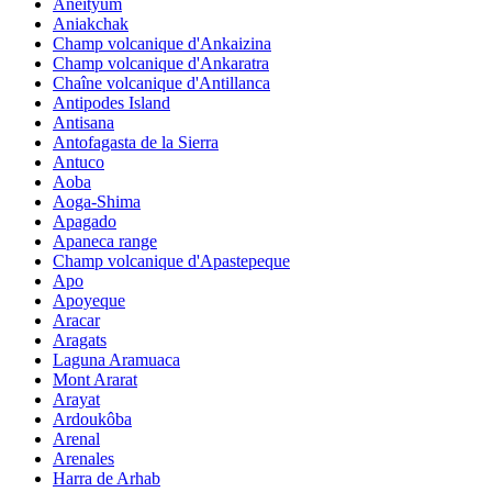
Aneityum
Aniakchak
Champ volcanique d'Ankaizina
Champ volcanique d'Ankaratra
Chaîne volcanique d'Antillanca
Antipodes Island
Antisana
Antofagasta de la Sierra
Antuco
Aoba
Aoga-Shima
Apagado
Apaneca range
Champ volcanique d'Apastepeque
Apo
Apoyeque
Aracar
Aragats
Laguna Aramuaca
Mont Ararat
Arayat
Ardoukôba
Arenal
Arenales
Harra de Arhab