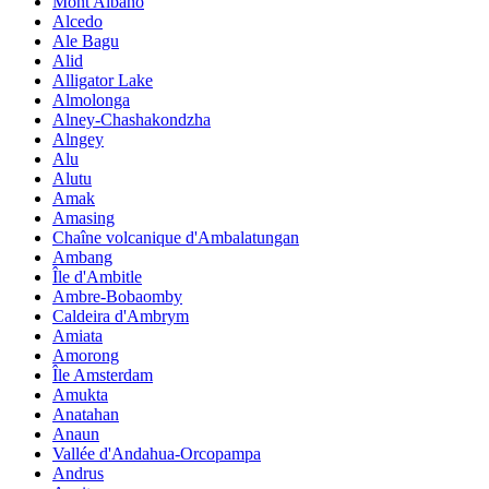
Mont Albano
Alcedo
Ale Bagu
Alid
Alligator Lake
Almolonga
Alney-Chashakondzha
Alngey
Alu
Alutu
Amak
Amasing
Chaîne volcanique d'Ambalatungan
Ambang
Île d'Ambitle
Ambre-Bobaomby
Caldeira d'Ambrym
Amiata
Amorong
Île Amsterdam
Amukta
Anatahan
Anaun
Vallée d'Andahua-Orcopampa
Andrus