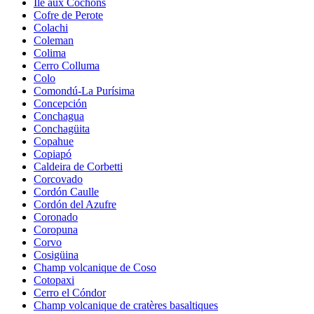
Île aux Cochons
Cofre de Perote
Colachi
Coleman
Colima
Cerro Colluma
Colo
Comondú-La Purísima
Concepción
Conchagua
Conchagüita
Copahue
Copiapó
Caldeira de Corbetti
Corcovado
Cordón Caulle
Cordón del Azufre
Coronado
Coropuna
Corvo
Cosigüina
Champ volcanique de Coso
Cotopaxi
Cerro el Cóndor
Champ volcanique de cratères basaltiques