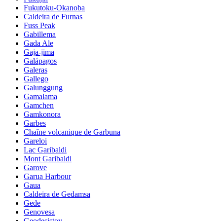
Fukutoku-Okanoba
Caldeira de Furnas
Fuss Peak
Gabillema
Gada Ale
Gaja-jima
Galápagos
Galeras
Gallego
Galunggung
Gamalama
Gamchen
Gamkonora
Garbes
Chaîne volcanique de Garbuna
Gareloi
Lac Garibaldi
Mont Garibaldi
Garove
Garua Harbour
Gaua
Caldeira de Gedamsa
Gede
Genovesa
Geodesistoy