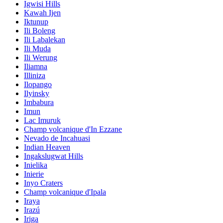
Igwisi Hills
Kawah Ijen
Iktunup
Ili Boleng
Ili Labalekan
Ili Muda
Ili Werung
Iliamna
Illiniza
Ilopango
Ilyinsky
Imbabura
Imun
Lac Imuruk
Champ volcanique d'In Ezzane
Nevado de Incahuasi
Indian Heaven
Ingakslugwat Hills
Inielika
Inierie
Inyo Craters
Champ volcanique d'Ipala
Iraya
Irazú
Iriga