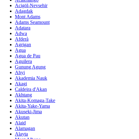
Acigöl-Nevsehir
Adagdak
Mont Adams
Adams Seamount
Adatara
Adwa
Afderà
Agrigan
Agua
Agua de Pau
Aguilera
Gunung Agung
Ahyi
Akademia Nauk
Akagi
Caldeira d'Akan
Akhtang
Akita-Komaga-Take
Akita-Yake-Yama
Akuseki-Jima
Akutan
Alaid
Alamagan
Alayta