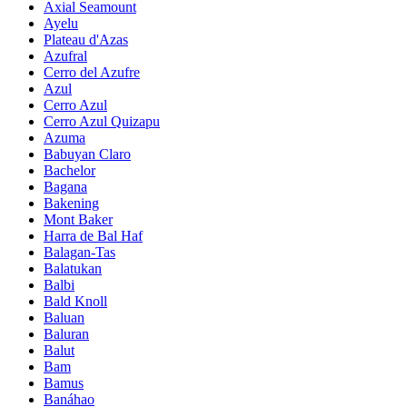
Axial Seamount
Ayelu
Plateau d'Azas
Azufral
Cerro del Azufre
Azul
Cerro Azul
Cerro Azul Quizapu
Azuma
Babuyan Claro
Bachelor
Bagana
Bakening
Mont Baker
Harra de Bal Haf
Balagan-Tas
Balatukan
Balbi
Bald Knoll
Baluan
Baluran
Balut
Bam
Bamus
Banáhao