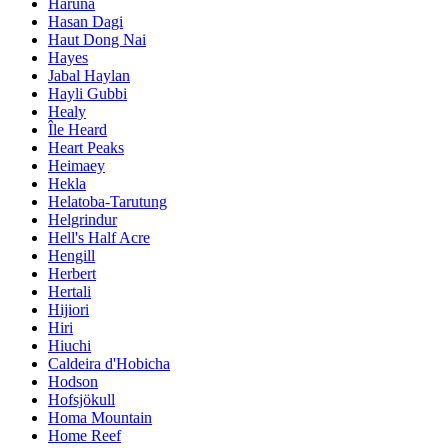
Haruna
Hasan Dagi
Haut Dong Nai
Hayes
Jabal Haylan
Hayli Gubbi
Healy
Île Heard
Heart Peaks
Heimaey
Hekla
Helatoba-Tarutung
Helgrindur
Hell's Half Acre
Hengill
Herbert
Hertali
Hijiori
Hiri
Hiuchi
Caldeira d'Hobicha
Hodson
Hofsjökull
Homa Mountain
Home Reef