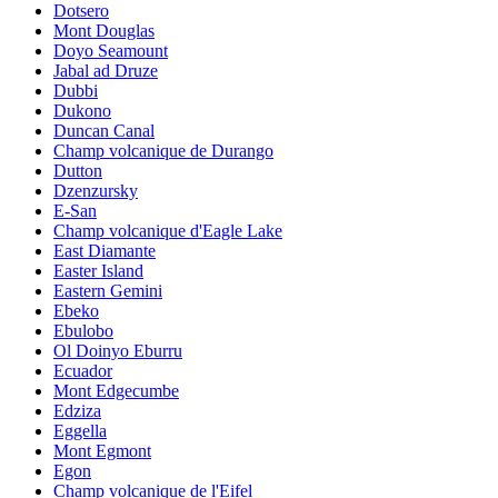
Dotsero
Mont Douglas
Doyo Seamount
Jabal ad Druze
Dubbi
Dukono
Duncan Canal
Champ volcanique de Durango
Dutton
Dzenzursky
E-San
Champ volcanique d'Eagle Lake
East Diamante
Easter Island
Eastern Gemini
Ebeko
Ebulobo
Ol Doinyo Eburru
Ecuador
Mont Edgecumbe
Edziza
Eggella
Mont Egmont
Egon
Champ volcanique de l'Eifel