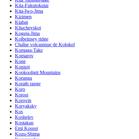
Kita-Fukutokutai
Kita-Iwo-Jima
Kizimen
Klabat
Kliuchevskoi
Kogaja-Jima
Kolbeinsey ridge
Chaîne volcanique de Kolokol
Komaga-Take
Komarov
Kone
Koniuji
Kookooligit Mountains
Koranga
Korath range
Koro
Korosi
Korovin
Koryaksky
Kos
Koshelev
Kostakan
Emi Koussi
Kozu-Shima