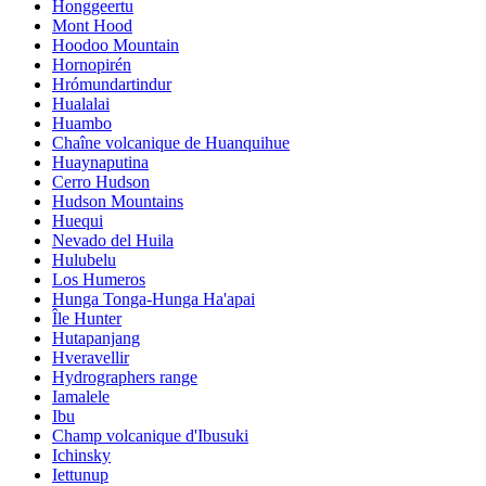
Honggeertu
Mont Hood
Hoodoo Mountain
Hornopirén
Hrómundartindur
Hualalai
Huambo
Chaîne volcanique de Huanquihue
Huaynaputina
Cerro Hudson
Hudson Mountains
Huequi
Nevado del Huila
Hulubelu
Los Humeros
Hunga Tonga-Hunga Ha'apai
Île Hunter
Hutapanjang
Hveravellir
Hydrographers range
Iamalele
Ibu
Champ volcanique d'Ibusuki
Ichinsky
Iettunup