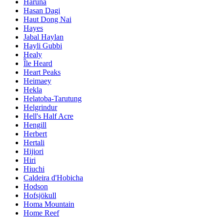
Haruna
Hasan Dagi
Haut Dong Nai
Hayes
Jabal Haylan
Hayli Gubbi
Healy
Île Heard
Heart Peaks
Heimaey
Hekla
Helatoba-Tarutung
Helgrindur
Hell's Half Acre
Hengill
Herbert
Hertali
Hijiori
Hiri
Hiuchi
Caldeira d'Hobicha
Hodson
Hofsjökull
Homa Mountain
Home Reef