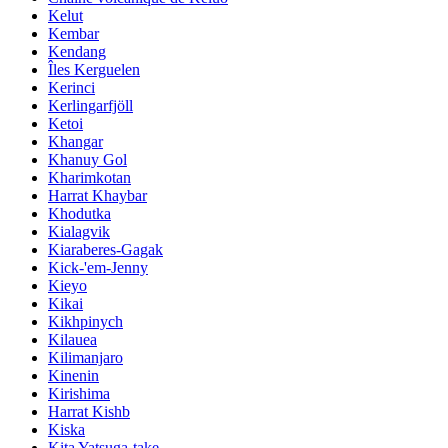
Kelut
Kembar
Kendang
Îles Kerguelen
Kerinci
Kerlingarfjöll
Ketoi
Khangar
Khanuy Gol
Kharimkotan
Harrat Khaybar
Khodutka
Kialagvik
Kiaraberes-Gagak
Kick-'em-Jenny
Kieyo
Kikai
Kikhpinych
Kilauea
Kilimanjaro
Kinenin
Kirishima
Harrat Kishb
Kiska
Kita Yatsuga-take