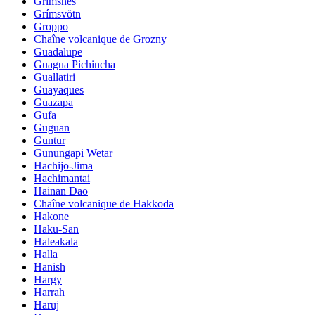
Grimsnes
Grímsvötn
Groppo
Chaîne volcanique de Grozny
Guadalupe
Guagua Pichincha
Guallatiri
Guayaques
Guazapa
Gufa
Guguan
Guntur
Gunungapi Wetar
Hachijo-Jima
Hachimantai
Hainan Dao
Chaîne volcanique de Hakkoda
Hakone
Haku-San
Haleakala
Halla
Hanish
Hargy
Harrah
Haruj