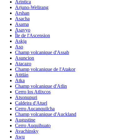
Arintica
Arjuno-Welirang
Arshan
Asacha
Asama
Asavyo
Île de l'Ascension
Askja
Aso
Champ volcanique d'Assab
Asuncion
Atacazo
Champ volcanique de l'Atakor
Atitlán
Atka
Champ volcanique d'Atlin
Cerro los Atlixcos
Atsonupuri
Caldeira d'Atuel
Cerro Aucanquilcha
Champ volcanique d'Auckland
Augustine
Cerro Auquihuato
Avachinsky
Awu