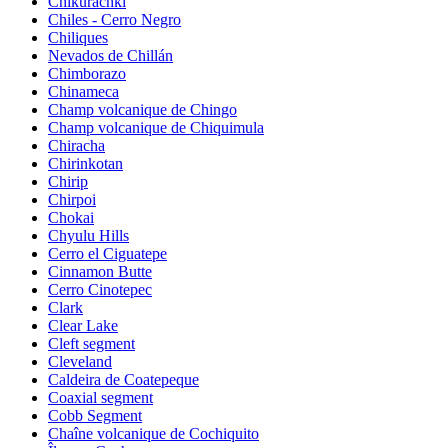
Chikurachki
Chiles - Cerro Negro
Chiliques
Nevados de Chillán
Chimborazo
Chinameca
Champ volcanique de Chingo
Champ volcanique de Chiquimula
Chiracha
Chirinkotan
Chirip
Chirpoi
Chokai
Chyulu Hills
Cerro el Ciguatepe
Cinnamon Butte
Cerro Cinotepec
Clark
Clear Lake
Cleft segment
Cleveland
Caldeira de Coatepeque
Coaxial segment
Cobb Segment
Chaîne volcanique de Cochiquito