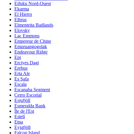
Eifuku Nord-Ouest
Ekarma
El Hierro
Elbrus
Elmenteita Badlands
Elovsky
Lac Emmons
Empereur de Chine
Emuruangogolak
Endeavour Ridge
Epi
Erciyes Dagi
Erebus
Erta Ale
Es Safa
Escala
Escanaba Segment
Cerro Escorial
Esjufjöll
Esmeralda Bank
Île de l'Est
Estelí
Etna
Eyjafjöll
Falcon Island