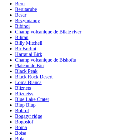
Beru
Berutarube
Besar
Bezymianny
Bibinoi
Champ volcanique de Bilate river
Biliran
Billy Mitchell
Bir Borhut
Harrat al Birk
Champ volcanique de Bishoftu
Plateau de Biu
Black Peak
Black Rock Desert
Loma Blanca
Bliznets
Bliznetsy
Blue Lake Crater
Blup Blup
Bobrof
Bogatyr ridge
Bogoslof
Boina
Boisa
Bola