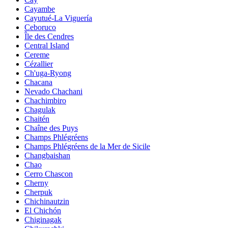
Cayambe
Cayutué-La Viguería
Ceboruco
Île des Cendres
Central Island
Cereme
Cézallier
Ch'uga-Ryong
Chacana
Nevado Chachani
Chachimbiro
Chagulak
Chaitén
Chaîne des Puys
Champs Phlégréens
Champs Phlégréens de la Mer de Sicile
Changbaishan
Chao
Cerro Chascon
Cherny
Cherpuk
Chichinautzin
El Chichón
Chiginagak