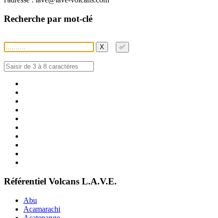
Recherche par mot-clé
X
✅
Référentiel Volcans L.A.V.E.
Abu
Acamarachi
Acatenango