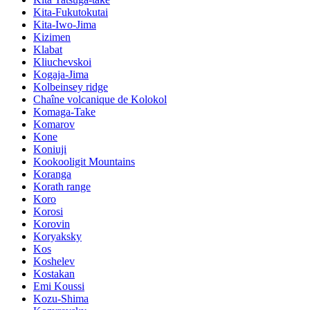
Kita-Fukutokutai
Kita-Iwo-Jima
Kizimen
Klabat
Kliuchevskoi
Kogaja-Jima
Kolbeinsey ridge
Chaîne volcanique de Kolokol
Komaga-Take
Komarov
Kone
Koniuji
Kookooligit Mountains
Koranga
Korath range
Koro
Korosi
Korovin
Koryaksky
Kos
Koshelev
Kostakan
Emi Koussi
Kozu-Shima