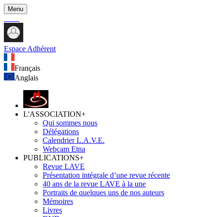
Menu
Espace Adhérent
Français
Anglais
L'ASSOCIATION
+
Qui sommes nous
Délégations
Calendrier L.A.V.E.
Webcam Etna
PUBLICATIONS
+
Revue LAVE
Présentation intégrale d’une revue récente
40 ans de la revue LAVE à la une
Portraits de quelques uns de nos auteurs
Mémoires
Livres