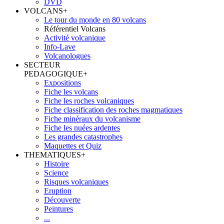
DVD
VOLCANS
+
Le tour du monde en 80 volcans
Référentiel Volcans
Activité volcanique
Info-Lave
Volcanologues
SECTEUR
PEDAGOGIQUE
+
Expositions
Fiche les volcans
Fiche les roches volcaniques
Fiche classification des roches magmatiques
Fiche minéraux du volcanisme
Fiche les nuées ardentes
Les grandes catastrophes
Maquettes et Quiz
THEMATIQUES
+
Histoire
Science
Risques volcaniques
Eruption
Découverte
Peintures
...