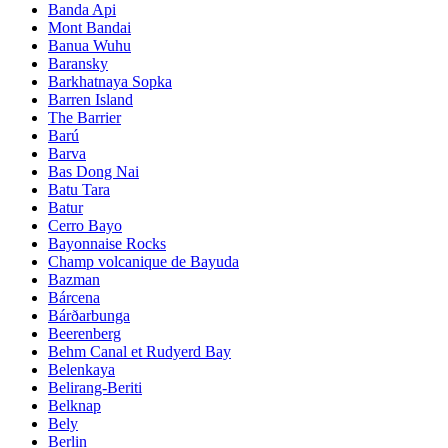
Banda Api
Mont Bandai
Banua Wuhu
Baransky
Barkhatnaya Sopka
Barren Island
The Barrier
Barú
Barva
Bas Dong Nai
Batu Tara
Batur
Cerro Bayo
Bayonnaise Rocks
Champ volcanique de Bayuda
Bazman
Bárcena
Bárðarbunga
Beerenberg
Behm Canal et Rudyerd Bay
Belenkaya
Belirang-Beriti
Belknap
Bely
Berlin