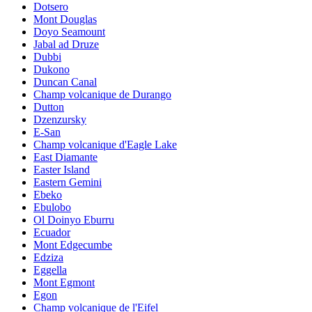
Dotsero
Mont Douglas
Doyo Seamount
Jabal ad Druze
Dubbi
Dukono
Duncan Canal
Champ volcanique de Durango
Dutton
Dzenzursky
E-San
Champ volcanique d'Eagle Lake
East Diamante
Easter Island
Eastern Gemini
Ebeko
Ebulobo
Ol Doinyo Eburru
Ecuador
Mont Edgecumbe
Edziza
Eggella
Mont Egmont
Egon
Champ volcanique de l'Eifel