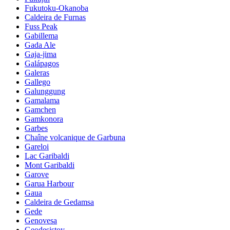
Fukutoku-Okanoba
Caldeira de Furnas
Fuss Peak
Gabillema
Gada Ale
Gaja-jima
Galápagos
Galeras
Gallego
Galunggung
Gamalama
Gamchen
Gamkonora
Garbes
Chaîne volcanique de Garbuna
Gareloi
Lac Garibaldi
Mont Garibaldi
Garove
Garua Harbour
Gaua
Caldeira de Gedamsa
Gede
Genovesa
Geodesistoy