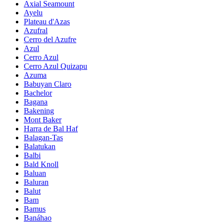
Axial Seamount
Ayelu
Plateau d'Azas
Azufral
Cerro del Azufre
Azul
Cerro Azul
Cerro Azul Quizapu
Azuma
Babuyan Claro
Bachelor
Bagana
Bakening
Mont Baker
Harra de Bal Haf
Balagan-Tas
Balatukan
Balbi
Bald Knoll
Baluan
Baluran
Balut
Bam
Bamus
Banáhao