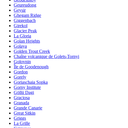
Geureudong
Geysir
Ghegam Ridge
Giggenbach
Girekol
Glacier Peak
La Gloria
Golan Heights
Golaya
Golden Trout Creek
Chaîne volcanique de Golets-Tornyi
Golovnin
Île de Goodenough
Gordon
Gorely
Goriaschaia Sopka
Gorny Institute
Göllü Dagi
Graciosa
Granada
Grande Canarie
Great Sitkin
Griggs
La Grille