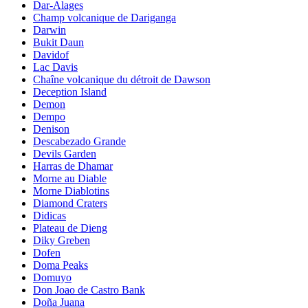
Dar-Alages
Champ volcanique de Dariganga
Darwin
Bukit Daun
Davidof
Lac Davis
Chaîne volcanique du détroit de Dawson
Deception Island
Demon
Dempo
Denison
Descabezado Grande
Devils Garden
Harras de Dhamar
Morne au Diable
Morne Diablotins
Diamond Craters
Didicas
Plateau de Dieng
Diky Greben
Dofen
Doma Peaks
Domuyo
Don Joao de Castro Bank
Doña Juana