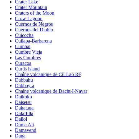
Crater Lake
Crater Mountain
Craters of the Moon
Crow Lagoon
Cuernos de Negros
Cuernos del Diablo
Cuicocha
Cuilapa-Barbarena
Cumbal
Cumbre Vieja
Las Cumbres
Curacoa
Curtis Island
Chaîne volcanique de Cù-Lao Ré
Dabbahu
Dabbayra
Chaîne volcanique de Dacht-I-Navar
Daikoku
Daisetsu
Dakataua
Dalaffilla
Dallol
Dama Ali
Damavend
Dana