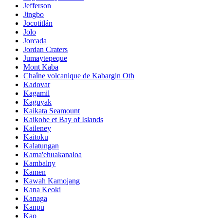
Jefferson
Jingbo
Jocotitlán
Jolo
Jorcada
Jordan Craters
Jumaytepeque
Mont Kaba
Chaîne volcanique de Kabargin Oth
Kadovar
Kagamil
Kaguyak
Kaikata Seamount
Kaikohe et Bay of Islands
Kaileney
Kaitoku
Kalatungan
Kama'ehuakanaloa
Kambalny
Kamen
Kawah Kamojang
Kana Keoki
Kanaga
Kanpu
Kao