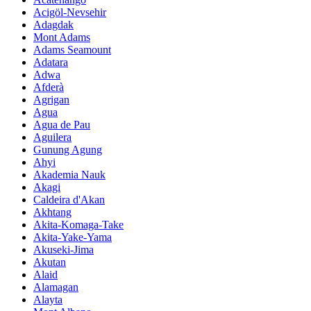
Acigöl-Nevsehir
Adagdak
Mont Adams
Adams Seamount
Adatara
Adwa
Afderà
Agrigan
Agua
Agua de Pau
Aguilera
Gunung Agung
Ahyi
Akademia Nauk
Akagi
Caldeira d'Akan
Akhtang
Akita-Komaga-Take
Akita-Yake-Yama
Akuseki-Jima
Akutan
Alaid
Alamagan
Alayta