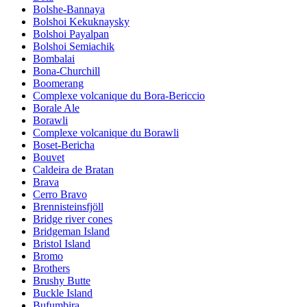
Bolshe-Bannaya
Bolshoi Kekuknaysky
Bolshoi Payalpan
Bolshoi Semiachik
Bombalai
Bona-Churchill
Boomerang
Complexe volcanique du Bora-Bericcio
Borale Ale
Borawli
Complexe volcanique du Borawli
Boset-Bericha
Bouvet
Caldeira de Bratan
Brava
Cerro Bravo
Brennisteinsfjöll
Bridge river cones
Bridgeman Island
Bristol Island
Bromo
Brothers
Brushy Butte
Buckle Island
Bufumbira