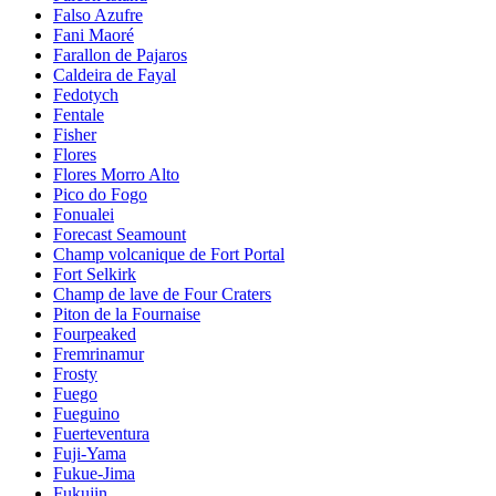
Falso Azufre
Fani Maoré
Farallon de Pajaros
Caldeira de Fayal
Fedotych
Fentale
Fisher
Flores
Flores Morro Alto
Pico do Fogo
Fonualei
Forecast Seamount
Champ volcanique de Fort Portal
Fort Selkirk
Champ de lave de Four Craters
Piton de la Fournaise
Fourpeaked
Fremrinamur
Frosty
Fuego
Fueguino
Fuerteventura
Fuji-Yama
Fukue-Jima
Fukujin