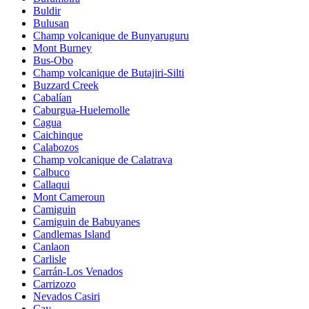
Buldir
Bulusan
Champ volcanique de Bunyaruguru
Mont Burney
Bus-Obo
Champ volcanique de Butajiri-Silti
Buzzard Creek
Cabalían
Caburgua-Huelemolle
Cagua
Caichinque
Calabozos
Champ volcanique de Calatrava
Calbuco
Callaqui
Mont Cameroun
Camiguin
Camiguin de Babuyanes
Candlemas Island
Canlaon
Carlisle
Carrán-Los Venados
Carrizozo
Nevados Casiri
Cay