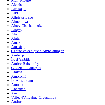
Mont Albano
Alcedo
Ale Bagu
Alid
Alligator Lake
Almolonga
Alney-Chashakondzha
Alngey
Alu
Alutu
Amak
Amasing
Chaîne volcanique d'Ambalatungan
Ambang
Île d'Ambitle
Ambre-Bobaomby
Caldeira d'Ambrym
Amiata
Amorong
Île Amsterdam
Amukta
Anatahan
Anaun
Vallée d'Andahua-Orcopampa
Andrus