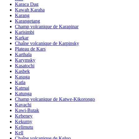
Karaca Dag
Kawah Karaha
Karang
Karangetang
Champ volcanique de Karapinar
Karisimbi
Karkar
Chaîne volcanique de Karpinsky
Plateau de Kars
Karthala
Karymsky
Kasatochi
Kasbek
Kasuga
Katla
Katmai
Katunga
Champ volcanique de Katwe-Kikorongo
Kavachi
Kawi-Butak
Kebeney
Kekurny
Kelimutu
Kell
Chaîne volcanique de Keluo