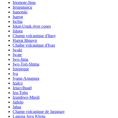
Iriomote-Jima
Irruputuncu
Isanotski
Isarog
Ischia
Iskut-Unuk river cones
Isluga
Champ volcanique d'Itasy
Harrat Ithnayn
Chaîne volcanique d'Ivao
Iwaki
Iwate
Iwo-Jima
Iwo-Tori-Shima
Ixtepeque
Iya
Iyang-Argapura
Izalco
Iztaccíhuatl
Izu-Tobu
Izumbwe-Mpoli
Jailolo
Jalua
Champ volcanique de Jaraguay
Laguna Jayu Khota