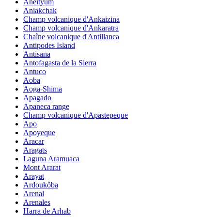
Aneityum
Aniakchak
Champ volcanique d'Ankaizina
Champ volcanique d'Ankaratra
Chaîne volcanique d'Antillanca
Antipodes Island
Antisana
Antofagasta de la Sierra
Antuco
Aoba
Aoga-Shima
Apagado
Apaneca range
Champ volcanique d'Apastepeque
Apo
Apoyeque
Aracar
Aragats
Laguna Aramuaca
Mont Ararat
Arayat
Ardoukôba
Arenal
Arenales
Harra de Arhab