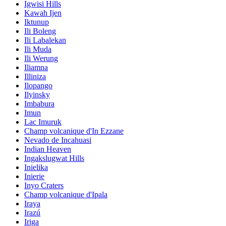
Igwisi Hills
Kawah Ijen
Iktunup
Ili Boleng
Ili Labalekan
Ili Muda
Ili Werung
Iliamna
Illiniza
Ilopango
Ilyinsky
Imbabura
Imun
Lac Imuruk
Champ volcanique d'In Ezzane
Nevado de Incahuasi
Indian Heaven
Ingakslugwat Hills
Inielika
Inierie
Inyo Craters
Champ volcanique d'Ipala
Iraya
Irazú
Iriga