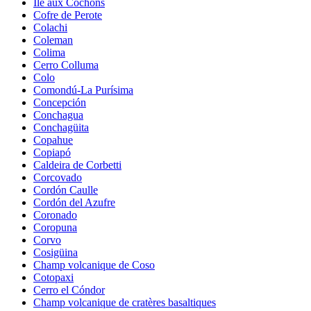
Île aux Cochons
Cofre de Perote
Colachi
Coleman
Colima
Cerro Colluma
Colo
Comondú-La Purísima
Concepción
Conchagua
Conchagüita
Copahue
Copiapó
Caldeira de Corbetti
Corcovado
Cordón Caulle
Cordón del Azufre
Coronado
Coropuna
Corvo
Cosigüina
Champ volcanique de Coso
Cotopaxi
Cerro el Cóndor
Champ volcanique de cratères basaltiques