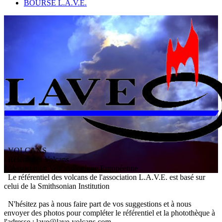
BOURSE L.A.V.E.
VOLCANS
/ Référentiel Volcans
L
'
A
ssociation
V
olcanologique
E
uropéenne
Le référentiel des volcans de l'association L.A.V.E. est basé sur
celui de la Smithsonian Institution
N'hésitez pas à nous faire part de vos suggestions et à nous
envoyer des photos pour compléter le référentiel et la photothèque à
l'adresse : lave@lave-volcans.com