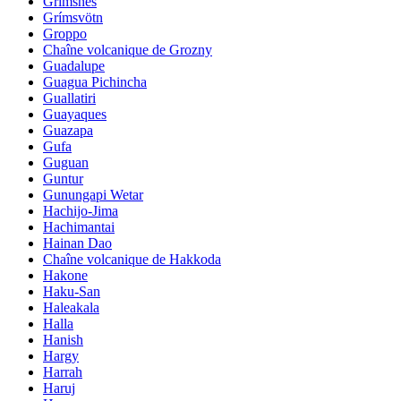
Grimsnes
Grímsvötn
Groppo
Chaîne volcanique de Grozny
Guadalupe
Guagua Pichincha
Guallatiri
Guayaques
Guazapa
Gufa
Guguan
Guntur
Gunungapi Wetar
Hachijo-Jima
Hachimantai
Hainan Dao
Chaîne volcanique de Hakkoda
Hakone
Haku-San
Haleakala
Halla
Hanish
Hargy
Harrah
Haruj