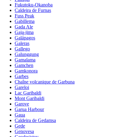
Fukutoku-Okanoba
Caldeira de Furnas
Fuss Peak
Gabillema
Gada Ale
Gaja-jima
Galápagos
Galeras
Gallego
Galunggung
Gamalama
Gamchen
Gamkonora
Garbes
Chaîne volcanique de Garbuna
Gareloi
Lac Garibaldi
Mont Garibaldi
Garove
Garua Harbour
Gaua
Caldeira de Gedamsa
Gede
Genovesa
Geodesistoy