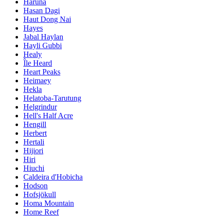
Haruna
Hasan Dagi
Haut Dong Nai
Hayes
Jabal Haylan
Hayli Gubbi
Healy
Île Heard
Heart Peaks
Heimaey
Hekla
Helatoba-Tarutung
Helgrindur
Hell's Half Acre
Hengill
Herbert
Hertali
Hijiori
Hiri
Hiuchi
Caldeira d'Hobicha
Hodson
Hofsjökull
Homa Mountain
Home Reef