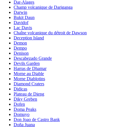
Dar-Alages
Champ volcanique de Dariganga
Darwin
Bukit Daun
Davidof
Lac Davis
Chaîne volcanique du détroit de Dawson
Deception Island
Demon
Dempo
Denison
Descabezado Grande
Devils Garden
Harras de Dhamar
Morne au Diable
Morne Diablotins
Diamond Craters
Didicas
Plateau de Dieng
Diky Greben
Dofen
Doma Peaks
Domuyo
Don Joao de Castro Bank
Doña Juana