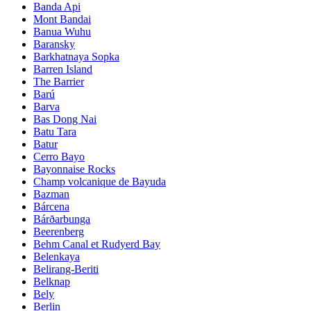
Banda Api
Mont Bandai
Banua Wuhu
Baransky
Barkhatnaya Sopka
Barren Island
The Barrier
Barú
Barva
Bas Dong Nai
Batu Tara
Batur
Cerro Bayo
Bayonnaise Rocks
Champ volcanique de Bayuda
Bazman
Bárcena
Bárðarbunga
Beerenberg
Behm Canal et Rudyerd Bay
Belenkaya
Belirang-Beriti
Belknap
Bely
Berlin