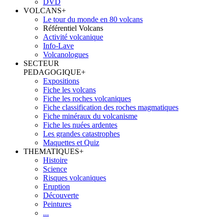
DVD
VOLCANS
+
Le tour du monde en 80 volcans
Référentiel Volcans
Activité volcanique
Info-Lave
Volcanologues
SECTEUR
PEDAGOGIQUE
+
Expositions
Fiche les volcans
Fiche les roches volcaniques
Fiche classification des roches magmatiques
Fiche minéraux du volcanisme
Fiche les nuées ardentes
Les grandes catastrophes
Maquettes et Quiz
THEMATIQUES
+
Histoire
Science
Risques volcaniques
Eruption
Découverte
Peintures
...