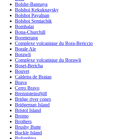
Bolshe-Bannaya
Bolshoi Kekuknaysky
Bolshoi Payalpan
Bolshoi Semiachik
Bombalai
Bona-Churchill
Boomerang
Complexe volcanique du Bora-Bericcio
Borale Ale
Borawli
Complexe volcanique du Borawli
Boset-Bericha
Bouvet
Caldeira de Bratan
Brava
Cerro Bravo
Brennisteinsfjöll
Bridge river cones
Bridgeman Island
Bristol Island
Bromo
Brothers
Brushy Butte
Buckle Island
Bufumbira