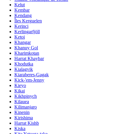
Kelut
Kembar
Kendang
Îles Kerguelen
Kerinci
Kerlingarfjöll
Ketoi
Khangar
Khanuy Gol
Kharimkotan
Harrat Khaybar
Khodutka
Kialagvik
Kiaraberes-Gagak
Kick-'em-Jenny
Kieyo
Kikai
Kikhpinych
Kilauea
Kilimanjaro
Kinenin
Kirishima
Harrat Kishb
Kiska
Kita Yatsuga-take