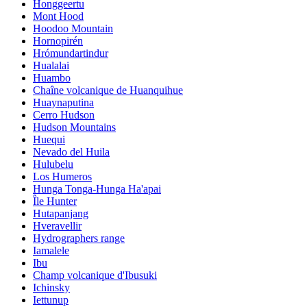
Honggeertu
Mont Hood
Hoodoo Mountain
Hornopirén
Hrómundartindur
Hualalai
Huambo
Chaîne volcanique de Huanquihue
Huaynaputina
Cerro Hudson
Hudson Mountains
Huequi
Nevado del Huila
Hulubelu
Los Humeros
Hunga Tonga-Hunga Ha'apai
Île Hunter
Hutapanjang
Hveravellir
Hydrographers range
Iamalele
Ibu
Champ volcanique d'Ibusuki
Ichinsky
Iettunup