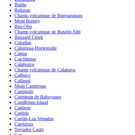
Buldir
Bulusan
Champ volcanique de Bunyaruguru
Mont Burney
Bus-Obo
Champ volcanique de Butajiri-Silti
Buzzard Creek
Cabalían
Caburgua-Huelemolle
Cagua
Caichinque
Calabozos
Champ volcanique de Calatrava
Calbuco
Callaqui
Mont Cameroun
Camiguin
Camiguin de Babuyanes
Candlemas Island
Canlaon
Carlisle
Carrán-Los Venados
Carrizozo
Nevados Casiri
Cay