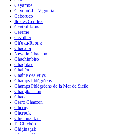
Cayambe
Cayutué-La Viguería
Ceboruco
Île des Cendres
Central Island
Cereme
Cézallier
Ch'uga-Ryong
Chacana
Nevado Chachani
Chachimbiro
Chagulak
Chaitén
Chaîne des Puys
Champs Phlégréens
Champs Phlégréens de la Mer de Sicile
Changbaishan
Chao
Cerro Chascon
Cherny
Cherpuk
Chichinautzin
El Chichón
Chiginagak