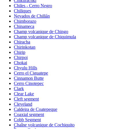
Chikurachki
Chiles - Cerro Negro
Chiliques
Nevados de Chillán
Chimborazo
Chinameca
Champ volcanique de Chingo
Champ volcanique de Chiquimula
Chiracha
Chirinkotan
Chirip
Chirpoi
Chokai
Chyulu Hills
Cerro el Ciguatepe
Cinnamon Butte
Cerro Cinotepec
Clark
Clear Lake
Cleft segment
Cleveland
Caldeira de Coatepeque
Coaxial segment
Cobb Segment
Chaîne volcanique de Cochiquito