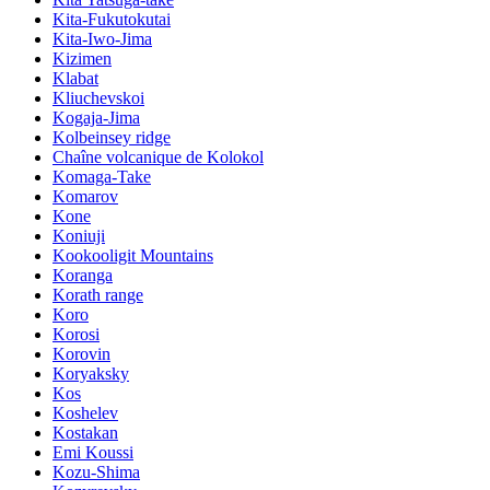
Kita-Fukutokutai
Kita-Iwo-Jima
Kizimen
Klabat
Kliuchevskoi
Kogaja-Jima
Kolbeinsey ridge
Chaîne volcanique de Kolokol
Komaga-Take
Komarov
Kone
Koniuji
Kookooligit Mountains
Koranga
Korath range
Koro
Korosi
Korovin
Koryaksky
Kos
Koshelev
Kostakan
Emi Koussi
Kozu-Shima