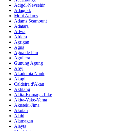
Acigöl-Nevsehir
Adagdak
Mont Adams
Adams Seamount
Adatara
Adwa
Afderà
Agrigan
Agua
Agua de Pau
Aguilera
Gunung Agung
Ahyi
Akademia Nauk
Akagi
Caldeira d'Akan
Akhtang
Akita-Komaga-Take
Akita-Yake-Yama
Akuseki-Jima
Akutan
Alaid
Alamagan
Alayta