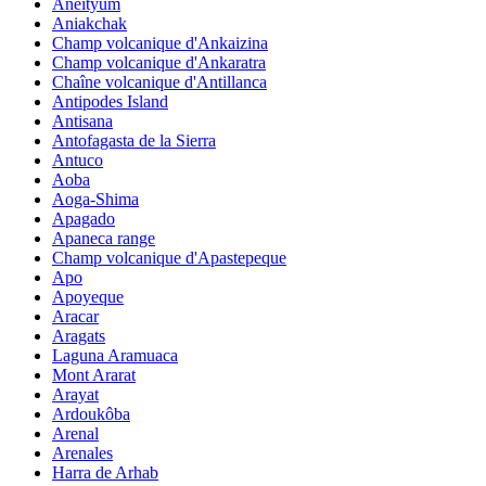
Aneityum
Aniakchak
Champ volcanique d'Ankaizina
Champ volcanique d'Ankaratra
Chaîne volcanique d'Antillanca
Antipodes Island
Antisana
Antofagasta de la Sierra
Antuco
Aoba
Aoga-Shima
Apagado
Apaneca range
Champ volcanique d'Apastepeque
Apo
Apoyeque
Aracar
Aragats
Laguna Aramuaca
Mont Ararat
Arayat
Ardoukôba
Arenal
Arenales
Harra de Arhab