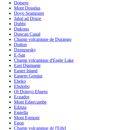
Dotsero
Mont Douglas
Doyo Seamount
Jabal ad Druze
Dubbi
Dukono
Duncan Canal
Champ volcanique de Durango
Dutton
Dzenzursky
E-San
Champ volcanique d'Eagle Lake
East Diamante
Easter Island
Eastern Gemini
Ebeko
Ebulobo
Ol Doinyo Eburru
Ecuador
Mont Edgecumbe
Edziza
Eggella
Mont Egmont
Egon
Champ volcanique de l'Eifel