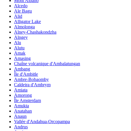
Mont Albano
Alcedo
Ale Bagu
Alid
Alligator Lake
Almolonga
Alney-Chashakondzha
Alngey
Alu
Alutu
Amak
Amasing
Chaîne volcanique d'Ambalatungan
Ambang
Île d'Ambitle
Ambre-Bobaomby
Caldeira d'Ambrym
Amiata
Amorong
Île Amsterdam
Amukta
Anatahan
Anaun
Vallée d'Andahua-Orcopampa
Andrus