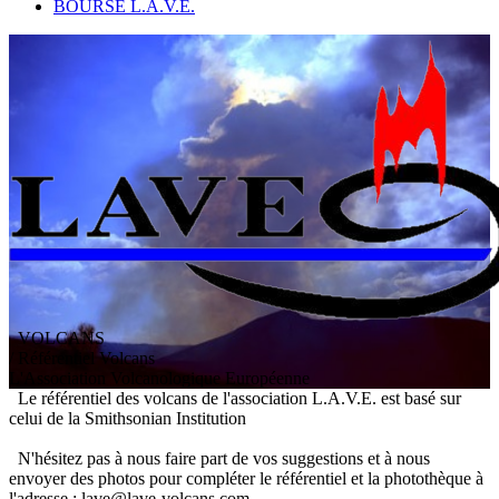
BOURSE L.A.V.E.
VOLCANS
/ Référentiel Volcans
L
'
A
ssociation
V
olcanologique
E
uropéenne
Le référentiel des volcans de l'association L.A.V.E. est basé sur
celui de la Smithsonian Institution
N'hésitez pas à nous faire part de vos suggestions et à nous
envoyer des photos pour compléter le référentiel et la photothèque à
l'adresse : lave@lave-volcans.com