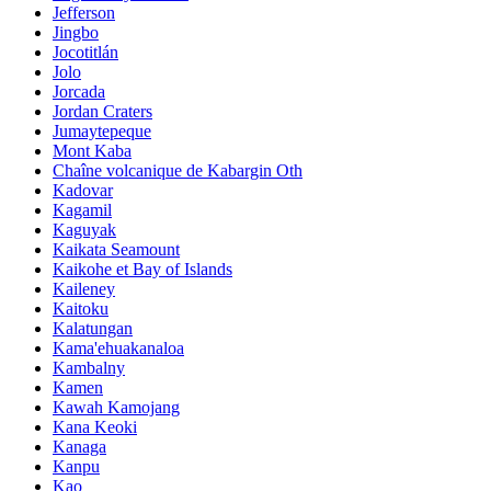
Jefferson
Jingbo
Jocotitlán
Jolo
Jorcada
Jordan Craters
Jumaytepeque
Mont Kaba
Chaîne volcanique de Kabargin Oth
Kadovar
Kagamil
Kaguyak
Kaikata Seamount
Kaikohe et Bay of Islands
Kaileney
Kaitoku
Kalatungan
Kama'ehuakanaloa
Kambalny
Kamen
Kawah Kamojang
Kana Keoki
Kanaga
Kanpu
Kao