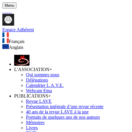
Menu
Espace Adhérent
Français
Anglais
L'ASSOCIATION
+
Qui sommes nous
Délégations
Calendrier L.A.V.E.
Webcam Etna
PUBLICATIONS
+
Revue LAVE
Présentation intégrale d’une revue récente
40 ans de la revue LAVE à la une
Portraits de quelques uns de nos auteurs
Mémoires
Livres