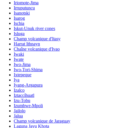
Iriomote-Jima
Irruputuncu
Isanotski
Isarog
Ischia
Iskut-Unuk river cones
Isluga
Champ volcanique d'Itasy
Harrat Ithnayn
Chaîne volcanique d'Ivao
Iwaki
Iwate
Iwo-Jima
Iwo-Tori-Shima
Ixtepeque
Iya
Iyang-Argapura
Izalco
Iztaccíhuatl
Izu-Tobu
Izumbwe-Mpoli
Jailolo
Jalua
Champ volcanique de Jaraguay
Laguna Jayu Khota