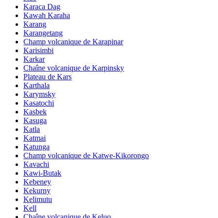
Karaca Dag
Kawah Karaha
Karang
Karangetang
Champ volcanique de Karapinar
Karisimbi
Karkar
Chaîne volcanique de Karpinsky
Plateau de Kars
Karthala
Karymsky
Kasatochi
Kasbek
Kasuga
Katla
Katmai
Katunga
Champ volcanique de Katwe-Kikorongo
Kavachi
Kawi-Butak
Kebeney
Kekurny
Kelimutu
Kell
Chaîne volcanique de Keluo