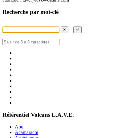
Recherche par mot-clé
X
✅
Référentiel Volcans L.A.V.E.
Abu
Acamarachi
Acatenango