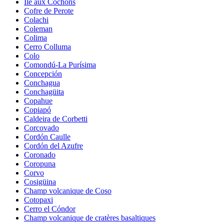
Île aux Cochons
Cofre de Perote
Colachi
Coleman
Colima
Cerro Colluma
Colo
Comondú-La Purísima
Concepción
Conchagua
Conchagüita
Copahue
Copiapó
Caldeira de Corbetti
Corcovado
Cordón Caulle
Cordón del Azufre
Coronado
Coropuna
Corvo
Cosigüina
Champ volcanique de Coso
Cotopaxi
Cerro el Cóndor
Champ volcanique de cratères basaltiques