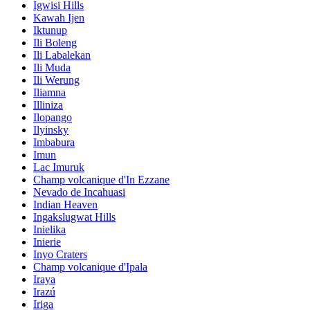
Igwisi Hills
Kawah Ijen
Iktunup
Ili Boleng
Ili Labalekan
Ili Muda
Ili Werung
Iliamna
Illiniza
Ilopango
Ilyinsky
Imbabura
Imun
Lac Imuruk
Champ volcanique d'In Ezzane
Nevado de Incahuasi
Indian Heaven
Ingakslugwat Hills
Inielika
Inierie
Inyo Craters
Champ volcanique d'Ipala
Iraya
Irazú
Iriga