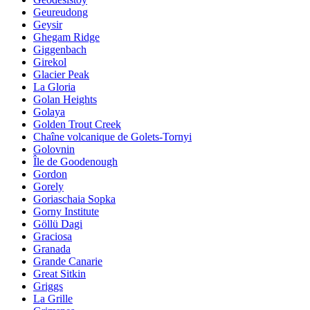
Geureudong
Geysir
Ghegam Ridge
Giggenbach
Girekol
Glacier Peak
La Gloria
Golan Heights
Golaya
Golden Trout Creek
Chaîne volcanique de Golets-Tornyi
Golovnin
Île de Goodenough
Gordon
Gorely
Goriaschaia Sopka
Gorny Institute
Göllü Dagi
Graciosa
Granada
Grande Canarie
Great Sitkin
Griggs
La Grille