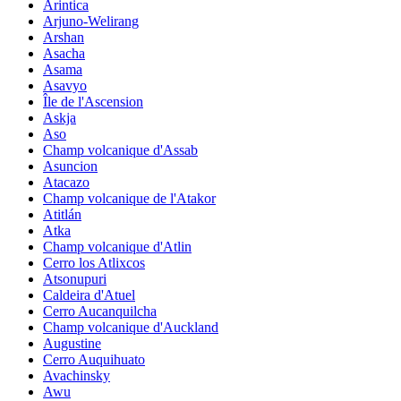
Arintica
Arjuno-Welirang
Arshan
Asacha
Asama
Asavyo
Île de l'Ascension
Askja
Aso
Champ volcanique d'Assab
Asuncion
Atacazo
Champ volcanique de l'Atakor
Atitlán
Atka
Champ volcanique d'Atlin
Cerro los Atlixcos
Atsonupuri
Caldeira d'Atuel
Cerro Aucanquilcha
Champ volcanique d'Auckland
Augustine
Cerro Auquihuato
Avachinsky
Awu