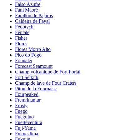
Falso Azufre
Fani Maoré
Farallon de Pajaros
Caldeira de Fayal
Fedotych
Fentale
Fisher
Flores
Flores Morro Alto
Pico do Fogo
Fonualei
Forecast Seamount
Champ volcanique de Fort Portal
Fort Selkirk
Champ de lave de Four Craters
Piton de la Fournaise
Fourpeaked
Fremrinamur
Frosty
Fuego
Fueguino
Fuerteventura
Fuji-Yama
Fukue-Jima
Fukujin