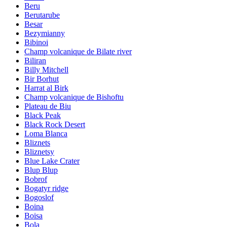
Beru
Berutarube
Besar
Bezymianny
Bibinoi
Champ volcanique de Bilate river
Biliran
Billy Mitchell
Bir Borhut
Harrat al Birk
Champ volcanique de Bishoftu
Plateau de Biu
Black Peak
Black Rock Desert
Loma Blanca
Bliznets
Bliznetsy
Blue Lake Crater
Blup Blup
Bobrof
Bogatyr ridge
Bogoslof
Boina
Boisa
Bola