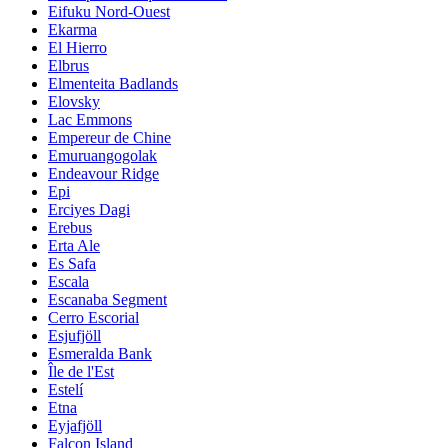
Eifuku Nord-Ouest
Ekarma
El Hierro
Elbrus
Elmenteita Badlands
Elovsky
Lac Emmons
Empereur de Chine
Emuruangogolak
Endeavour Ridge
Epi
Erciyes Dagi
Erebus
Erta Ale
Es Safa
Escala
Escanaba Segment
Cerro Escorial
Esjufjöll
Esmeralda Bank
Île de l'Est
Estelí
Etna
Eyjafjöll
Falcon Island