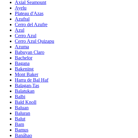
Axial Seamount
Ayelu
Plateau d'Azas
Azufral
Cerro del Azufre
Azul
Cerro Azul
Cerro Azul Quizapu
Azuma
Babuyan Claro
Bachelor
Bagana
Bakening
Mont Baker
Harra de Bal Haf
Balagan-Tas
Balatukan
Balbi
Bald Knoll
Baluan
Baluran
Balut
Bam
Bamus
Banáhao