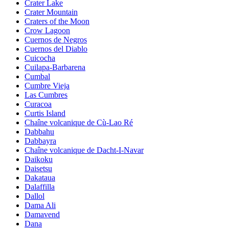
Crater Lake
Crater Mountain
Craters of the Moon
Crow Lagoon
Cuernos de Negros
Cuernos del Diablo
Cuicocha
Cuilapa-Barbarena
Cumbal
Cumbre Vieja
Las Cumbres
Curacoa
Curtis Island
Chaîne volcanique de Cù-Lao Ré
Dabbahu
Dabbayra
Chaîne volcanique de Dacht-I-Navar
Daikoku
Daisetsu
Dakataua
Dalaffilla
Dallol
Dama Ali
Damavend
Dana