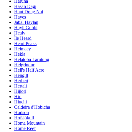
Haruna
Hasan Dagi
Haut Dong Nai
Hayes
Jabal Haylan
Hayli Gubbi
Healy
Île Heard
Heart Peaks
Heimaey
Hekla
Helatoba-Tarutung
Helgrindur
Hell's Half Acre
Hengill
Herbert
Hertali
Hijiori
Hiri
Hiuchi
Caldeira d'Hobicha
Hodson
Hofsjökull
Homa Mountain
Home Reef