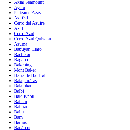
Axial Seamount
Ayelu
Plateau d'Azas
Azufral
Cerro del Azufre
Azul
Cerro Azul
Cerro Azul Quizapu
Azuma
Babuyan Claro
Bachelor
Bagana
Bakening
Mont Baker
Harra de Bal Haf
Balagan-Tas
Balatukan
Balbi
Bald Knoll
Baluan
Baluran
Balut
Bam
Bamus
Banáhao