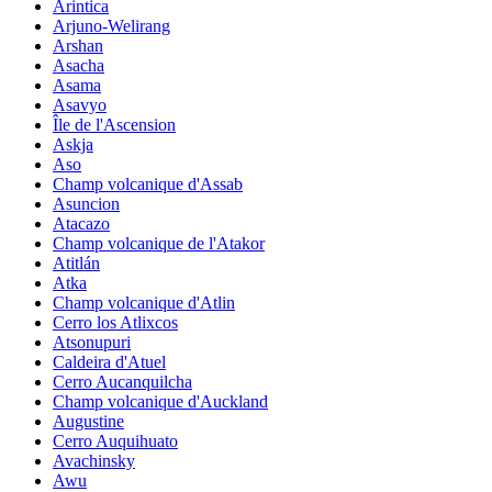
Arintica
Arjuno-Welirang
Arshan
Asacha
Asama
Asavyo
Île de l'Ascension
Askja
Aso
Champ volcanique d'Assab
Asuncion
Atacazo
Champ volcanique de l'Atakor
Atitlán
Atka
Champ volcanique d'Atlin
Cerro los Atlixcos
Atsonupuri
Caldeira d'Atuel
Cerro Aucanquilcha
Champ volcanique d'Auckland
Augustine
Cerro Auquihuato
Avachinsky
Awu