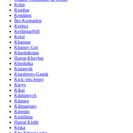
Kelut
Kembar
Kendang
Îles Kerguelen
Kerinci
Kerlingarfjöll
Ketoi
Khangar
Khanuy Gol
Kharimkotan
Harrat Khaybar
Khodutka
Kialagvik
Kiaraberes-Gagak
Kick-'em-Jenny
Kieyo
Kikai
Kikhpinych
Kilauea
Kilimanjaro
Kinenin
Kirishima
Harrat Kishb
Kiska
Kita Yatsuga-take