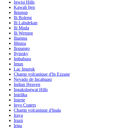
Igwisi Hills
Kawah Ijen
Iktunup
Ili Boleng
Ili Labalekan
Ili Muda
Ili Werung
Iliamna
Illiniza
Ilopango
Ilyinsky
Imbabura
Imun
Lac Imuruk
Champ volcanique d'In Ezzane
Nevado de Incahuasi
Indian Heaven
Ingakslugwat Hills
Inielika
Inierie
Inyo Craters
Champ volcanique d'Ipala
Iraya
Irazú
Iriga