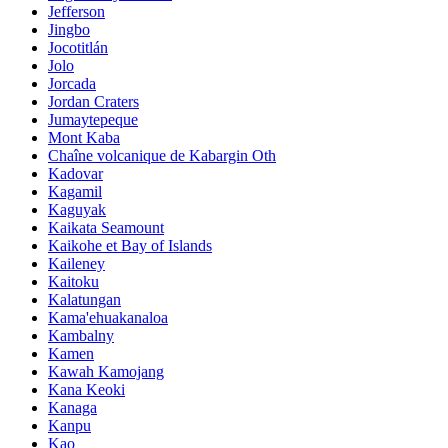
Jefferson
Jingbo
Jocotitlán
Jolo
Jorcada
Jordan Craters
Jumaytepeque
Mont Kaba
Chaîne volcanique de Kabargin Oth
Kadovar
Kagamil
Kaguyak
Kaikata Seamount
Kaikohe et Bay of Islands
Kaileney
Kaitoku
Kalatungan
Kama'ehuakanaloa
Kambalny
Kamen
Kawah Kamojang
Kana Keoki
Kanaga
Kanpu
Kao