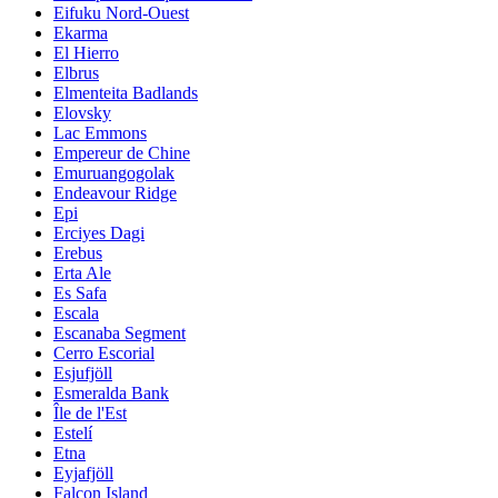
Eifuku Nord-Ouest
Ekarma
El Hierro
Elbrus
Elmenteita Badlands
Elovsky
Lac Emmons
Empereur de Chine
Emuruangogolak
Endeavour Ridge
Epi
Erciyes Dagi
Erebus
Erta Ale
Es Safa
Escala
Escanaba Segment
Cerro Escorial
Esjufjöll
Esmeralda Bank
Île de l'Est
Estelí
Etna
Eyjafjöll
Falcon Island