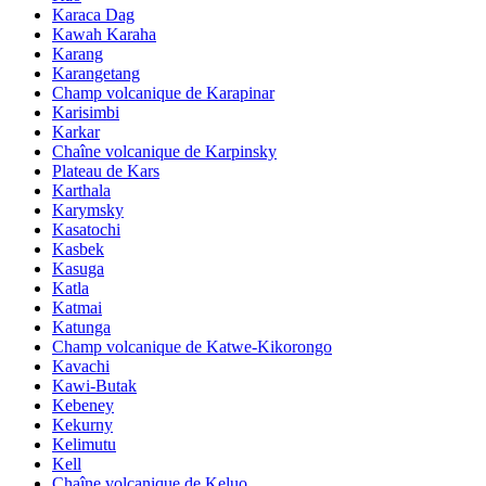
Karaca Dag
Kawah Karaha
Karang
Karangetang
Champ volcanique de Karapinar
Karisimbi
Karkar
Chaîne volcanique de Karpinsky
Plateau de Kars
Karthala
Karymsky
Kasatochi
Kasbek
Kasuga
Katla
Katmai
Katunga
Champ volcanique de Katwe-Kikorongo
Kavachi
Kawi-Butak
Kebeney
Kekurny
Kelimutu
Kell
Chaîne volcanique de Keluo