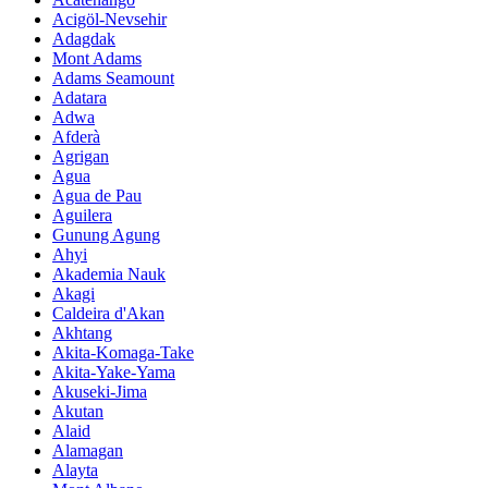
Acigöl-Nevsehir
Adagdak
Mont Adams
Adams Seamount
Adatara
Adwa
Afderà
Agrigan
Agua
Agua de Pau
Aguilera
Gunung Agung
Ahyi
Akademia Nauk
Akagi
Caldeira d'Akan
Akhtang
Akita-Komaga-Take
Akita-Yake-Yama
Akuseki-Jima
Akutan
Alaid
Alamagan
Alayta