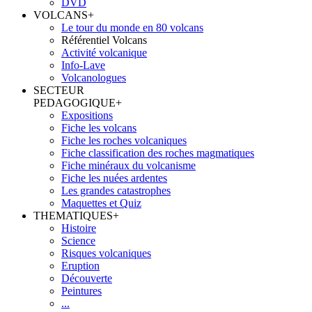
DVD
VOLCANS
+
Le tour du monde en 80 volcans
Référentiel Volcans
Activité volcanique
Info-Lave
Volcanologues
SECTEUR
PEDAGOGIQUE
+
Expositions
Fiche les volcans
Fiche les roches volcaniques
Fiche classification des roches magmatiques
Fiche minéraux du volcanisme
Fiche les nuées ardentes
Les grandes catastrophes
Maquettes et Quiz
THEMATIQUES
+
Histoire
Science
Risques volcaniques
Eruption
Découverte
Peintures
...