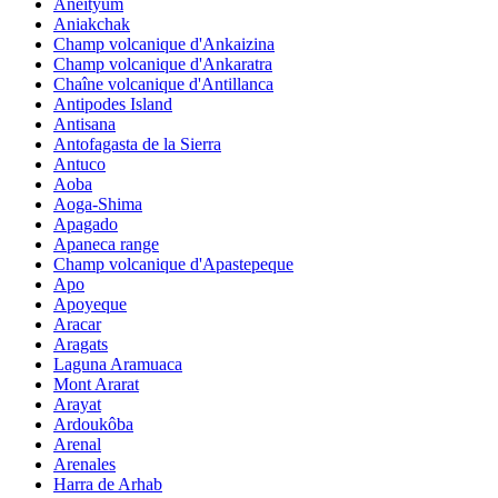
Aneityum
Aniakchak
Champ volcanique d'Ankaizina
Champ volcanique d'Ankaratra
Chaîne volcanique d'Antillanca
Antipodes Island
Antisana
Antofagasta de la Sierra
Antuco
Aoba
Aoga-Shima
Apagado
Apaneca range
Champ volcanique d'Apastepeque
Apo
Apoyeque
Aracar
Aragats
Laguna Aramuaca
Mont Ararat
Arayat
Ardoukôba
Arenal
Arenales
Harra de Arhab