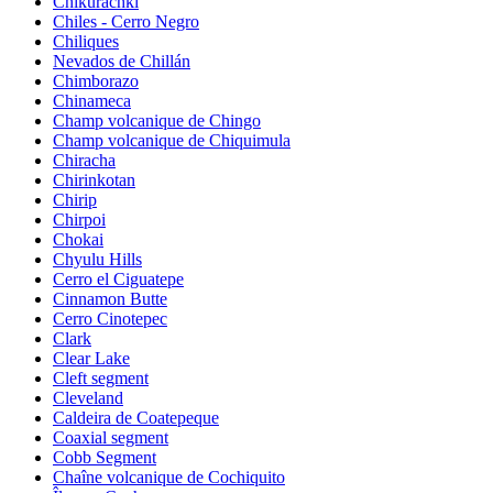
Chikurachki
Chiles - Cerro Negro
Chiliques
Nevados de Chillán
Chimborazo
Chinameca
Champ volcanique de Chingo
Champ volcanique de Chiquimula
Chiracha
Chirinkotan
Chirip
Chirpoi
Chokai
Chyulu Hills
Cerro el Ciguatepe
Cinnamon Butte
Cerro Cinotepec
Clark
Clear Lake
Cleft segment
Cleveland
Caldeira de Coatepeque
Coaxial segment
Cobb Segment
Chaîne volcanique de Cochiquito