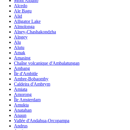
Mont Albano
Alcedo
Ale Bagu
Alid
Alligator Lake
Almolonga
Alney-Chashakondzha
Alngey
Alu
Alutu
Amak
Amasing
Chaîne volcanique d'Ambalatungan
Ambang
Île d'Ambitle
Ambre-Bobaomby
Caldeira d'Ambrym
Amiata
Amorong
Île Amsterdam
Amukta
Anatahan
Anaun
Vallée d'Andahua-Orcopampa
Andrus