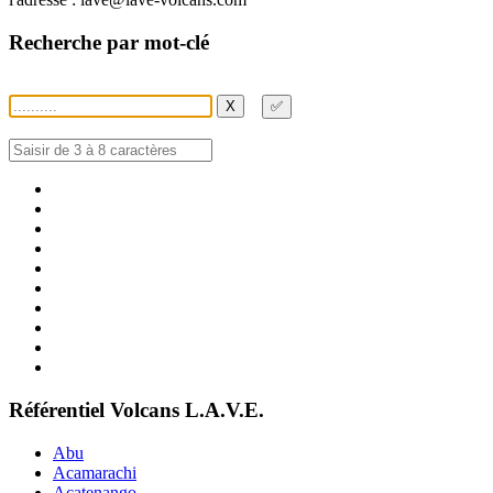
Recherche par mot-clé
X
✅
Référentiel Volcans L.A.V.E.
Abu
Acamarachi
Acatenango