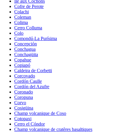
Île aux Cochons
Cofre de Perote
Colachi
Coleman
Colima
Cerro Colluma
Colo
Comondú-La Purísima
Concepción
Conchagua
Conchagüita
Copahue
Copiapó
Caldeira de Corbetti
Corcovado
Cordón Caulle
Cordón del Azufre
Coronado
Coropuna
Corvo
Cosigüina
Champ volcanique de Coso
Cotopaxi
Cerro el Cóndor
Champ volcanique de cratères basaltiques