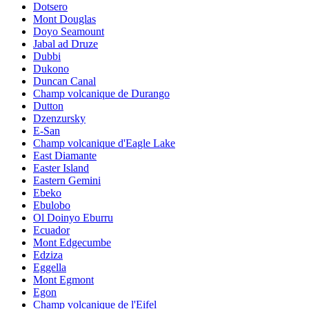
Dotsero
Mont Douglas
Doyo Seamount
Jabal ad Druze
Dubbi
Dukono
Duncan Canal
Champ volcanique de Durango
Dutton
Dzenzursky
E-San
Champ volcanique d'Eagle Lake
East Diamante
Easter Island
Eastern Gemini
Ebeko
Ebulobo
Ol Doinyo Eburru
Ecuador
Mont Edgecumbe
Edziza
Eggella
Mont Egmont
Egon
Champ volcanique de l'Eifel