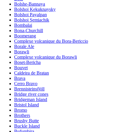
Bolshe-Bannaya
Bolshoi Kekuknaysky
Bolshoi Payalpan
Bolshoi Semiachik
Bombalai
Bona-Churchill
Boomerang
Complexe volcanique du Bora-Bericcio
Borale Ale
Borawli
Complexe volcanique du Borawli
Boset-Bericha
Bouvet
Caldeira de Bratan
Brava
Cerro Bravo
Brennisteinsfjöll
Bridge river cones
Bridgeman Island
Bristol Island
Bromo
Brothers
Brushy Butte
Buckle Island
Bufumbira