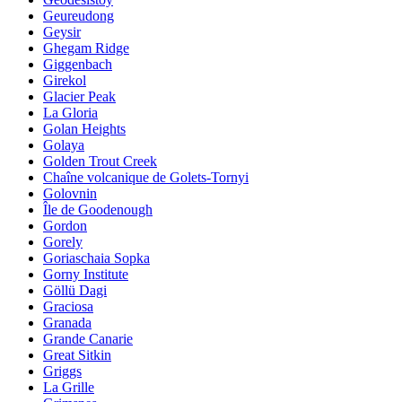
Geureudong
Geysir
Ghegam Ridge
Giggenbach
Girekol
Glacier Peak
La Gloria
Golan Heights
Golaya
Golden Trout Creek
Chaîne volcanique de Golets-Tornyi
Golovnin
Île de Goodenough
Gordon
Gorely
Goriaschaia Sopka
Gorny Institute
Göllü Dagi
Graciosa
Granada
Grande Canarie
Great Sitkin
Griggs
La Grille