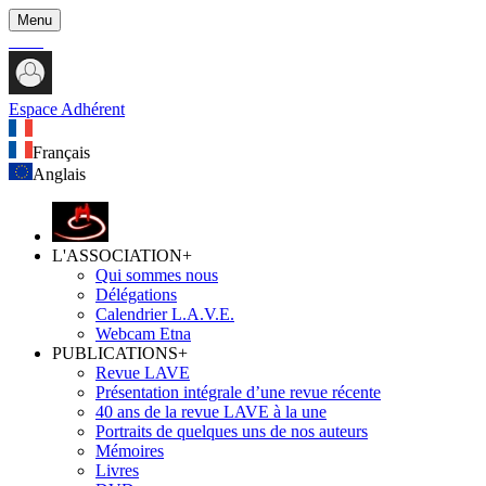
Menu
Espace Adhérent
Français
Anglais
L'ASSOCIATION
+
Qui sommes nous
Délégations
Calendrier L.A.V.E.
Webcam Etna
PUBLICATIONS
+
Revue LAVE
Présentation intégrale d’une revue récente
40 ans de la revue LAVE à la une
Portraits de quelques uns de nos auteurs
Mémoires
Livres