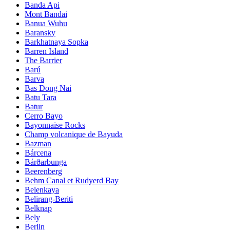
Banda Api
Mont Bandai
Banua Wuhu
Baransky
Barkhatnaya Sopka
Barren Island
The Barrier
Barú
Barva
Bas Dong Nai
Batu Tara
Batur
Cerro Bayo
Bayonnaise Rocks
Champ volcanique de Bayuda
Bazman
Bárcena
Bárðarbunga
Beerenberg
Behm Canal et Rudyerd Bay
Belenkaya
Belirang-Beriti
Belknap
Bely
Berlin