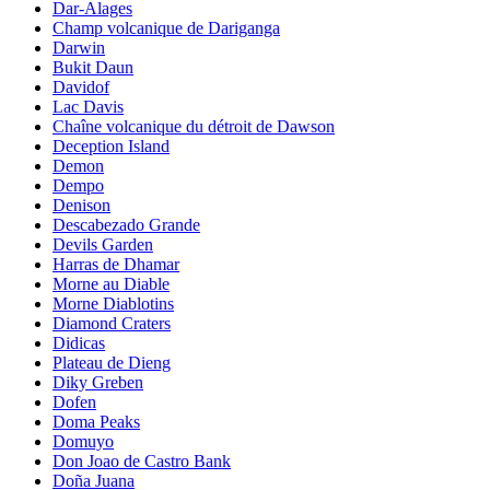
Dar-Alages
Champ volcanique de Dariganga
Darwin
Bukit Daun
Davidof
Lac Davis
Chaîne volcanique du détroit de Dawson
Deception Island
Demon
Dempo
Denison
Descabezado Grande
Devils Garden
Harras de Dhamar
Morne au Diable
Morne Diablotins
Diamond Craters
Didicas
Plateau de Dieng
Diky Greben
Dofen
Doma Peaks
Domuyo
Don Joao de Castro Bank
Doña Juana