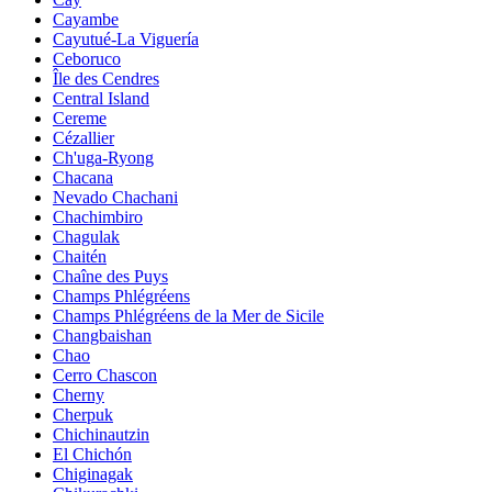
Cayambe
Cayutué-La Viguería
Ceboruco
Île des Cendres
Central Island
Cereme
Cézallier
Ch'uga-Ryong
Chacana
Nevado Chachani
Chachimbiro
Chagulak
Chaitén
Chaîne des Puys
Champs Phlégréens
Champs Phlégréens de la Mer de Sicile
Changbaishan
Chao
Cerro Chascon
Cherny
Cherpuk
Chichinautzin
El Chichón
Chiginagak