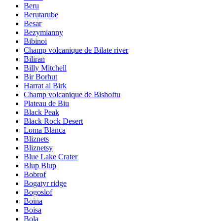
Beru
Berutarube
Besar
Bezymianny
Bibinoi
Champ volcanique de Bilate river
Biliran
Billy Mitchell
Bir Borhut
Harrat al Birk
Champ volcanique de Bishoftu
Plateau de Biu
Black Peak
Black Rock Desert
Loma Blanca
Bliznets
Bliznetsy
Blue Lake Crater
Blup Blup
Bobrof
Bogatyr ridge
Bogoslof
Boina
Boisa
Bola