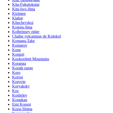
Kita-Fukutokutai
Kita-Iwo-Jima
Kizimen
Klabat
Kliuchevskoi
Kogaja-Jima
Kolbeinsey ridge
Chaîne volcanique de Kolokol
Komaga-Take
Komarov
Kone
Koniuji
Kookooligit Mountains
Koranga
Korath range
Koro
Korosi
Korovin
Koryaksky
Kos
Koshelev
Kostakan
Emi Koussi
Kozu-Shima