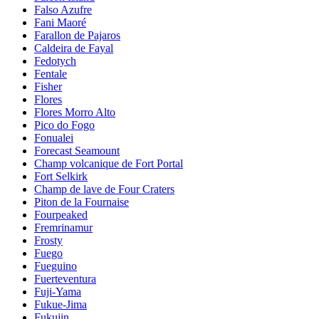
Falso Azufre
Fani Maoré
Farallon de Pajaros
Caldeira de Fayal
Fedotych
Fentale
Fisher
Flores
Flores Morro Alto
Pico do Fogo
Fonualei
Forecast Seamount
Champ volcanique de Fort Portal
Fort Selkirk
Champ de lave de Four Craters
Piton de la Fournaise
Fourpeaked
Fremrinamur
Frosty
Fuego
Fueguino
Fuerteventura
Fuji-Yama
Fukue-Jima
Fukujin