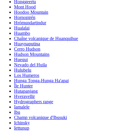
Honggeertu
Mont Hood
Hoodoo Mountain
Hornopirén
Hrómundartindur
Hualalai
Huambo
Chaîne volcanique de Huanquihue
Huaynaputina
Cerro Hudson
Hudson Mountains
Huequi
Nevado del Huila
Hulubelu
Los Humeros
Hunga Tonga-Hunga Ha'apai
Île Hunter
Hutapanjang
Hveravellir
Hydrographers range
Iamalele
Ibu
Champ volcanique d'Ibusuki
Ichinsky
Iettunup