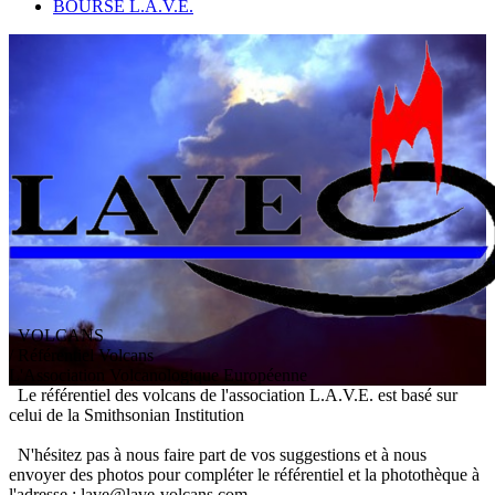
BOURSE L.A.V.E.
VOLCANS
/ Référentiel Volcans
L
'
A
ssociation
V
olcanologique
E
uropéenne
Le référentiel des volcans de l'association L.A.V.E. est basé sur
celui de la Smithsonian Institution
N'hésitez pas à nous faire part de vos suggestions et à nous
envoyer des photos pour compléter le référentiel et la photothèque à
l'adresse : lave@lave-volcans.com