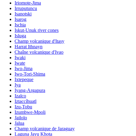
Iriomote-Jima
Irruputuncu
Isanotski
Isarog
Ischia
Iskut-Unuk river cones
Isluga
Champ volcanique d'Itasy
Harrat Ithnayn
Chaîne volcanique d'Ivao
Iwaki
Iwate
Iwo-Jima
Iwo-Tori-Shima
Ixtepeque
Iya
Iyang-Argapura
Izalco
Iztaccíhuatl
Izu-Tobu
Izumbwe-Mpoli
Jailolo
Jalua
Champ volcanique de Jaraguay
Laguna Jayu Khota