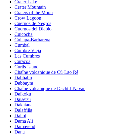
Crater Lake
Crater Mountain
Craters of the Moon
Crow Lagoon
Cuernos de Negros
Cuernos del Diablo
Cuicocha
Cuilapa-Barbarena
Cumbal
Cumbre Vieja
Las Cumbres
Curacoa
Curtis Island
Chaîne volcanique de Cù-Lao Ré
Dabbahu
Dabbayra
Chaîne volcanique de Dacht-I-Navar
Daikoku
Daisetsu
Dakataua
Dalaffilla
Dallol
Dama Ali
Damavend
Dana