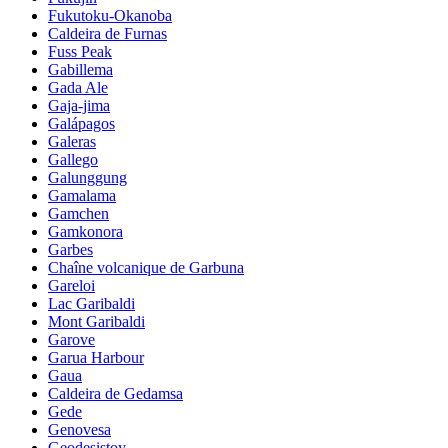
Fukutoku-Okanoba
Caldeira de Furnas
Fuss Peak
Gabillema
Gada Ale
Gaja-jima
Galápagos
Galeras
Gallego
Galunggung
Gamalama
Gamchen
Gamkonora
Garbes
Chaîne volcanique de Garbuna
Gareloi
Lac Garibaldi
Mont Garibaldi
Garove
Garua Harbour
Gaua
Caldeira de Gedamsa
Gede
Genovesa
Geodesistoy