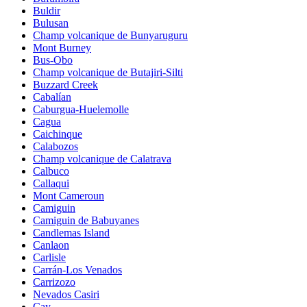
Buldir
Bulusan
Champ volcanique de Bunyaruguru
Mont Burney
Bus-Obo
Champ volcanique de Butajiri-Silti
Buzzard Creek
Cabalían
Caburgua-Huelemolle
Cagua
Caichinque
Calabozos
Champ volcanique de Calatrava
Calbuco
Callaqui
Mont Cameroun
Camiguin
Camiguin de Babuyanes
Candlemas Island
Canlaon
Carlisle
Carrán-Los Venados
Carrizozo
Nevados Casiri
Cay