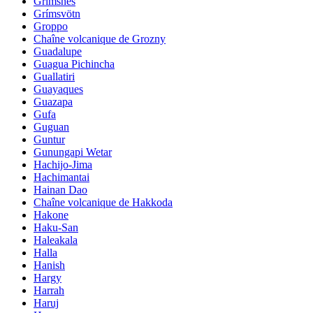
Grimsnes
Grímsvötn
Groppo
Chaîne volcanique de Grozny
Guadalupe
Guagua Pichincha
Guallatiri
Guayaques
Guazapa
Gufa
Guguan
Guntur
Gunungapi Wetar
Hachijo-Jima
Hachimantai
Hainan Dao
Chaîne volcanique de Hakkoda
Hakone
Haku-San
Haleakala
Halla
Hanish
Hargy
Harrah
Haruj