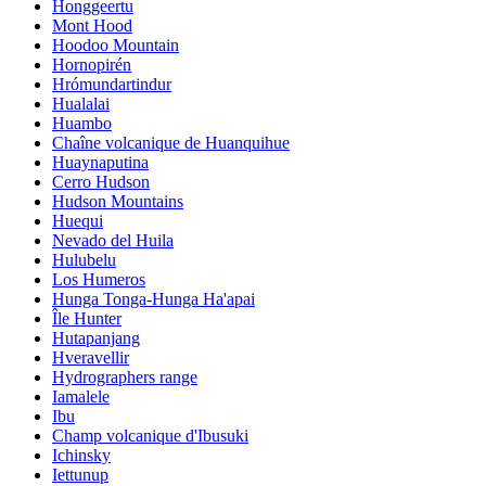
Honggeertu
Mont Hood
Hoodoo Mountain
Hornopirén
Hrómundartindur
Hualalai
Huambo
Chaîne volcanique de Huanquihue
Huaynaputina
Cerro Hudson
Hudson Mountains
Huequi
Nevado del Huila
Hulubelu
Los Humeros
Hunga Tonga-Hunga Ha'apai
Île Hunter
Hutapanjang
Hveravellir
Hydrographers range
Iamalele
Ibu
Champ volcanique d'Ibusuki
Ichinsky
Iettunup