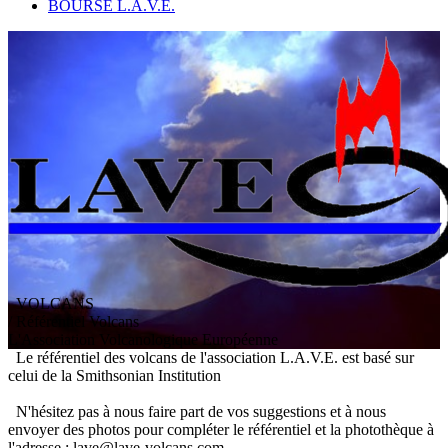
BOURSE L.A.V.E.
VOLCANS
/ Référentiel Volcans
L
'
A
ssociation
V
olcanologique
E
uropéenne
Le référentiel des volcans de l'association L.A.V.E. est basé sur
celui de la Smithsonian Institution
N'hésitez pas à nous faire part de vos suggestions et à nous
envoyer des photos pour compléter le référentiel et la photothèque à
l'adresse : lave@lave-volcans.com