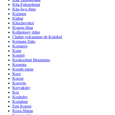
Kita-Fukutokutai
Kita-Iwo-Jima
Kizimen
Klabat
Kliuchevskoi
Kogaja-Jima
Kolbeinsey ridge
Chaîne volcanique de Kolokol
Komaga-Take
Komarov
Kone
Koniuji
Kookooligit Mountains
Koranga
Korath range
Koro
Korosi
Korovin
Koryaksky
Kos
Koshelev
Kostakan
Emi Koussi
Kozu-Shima