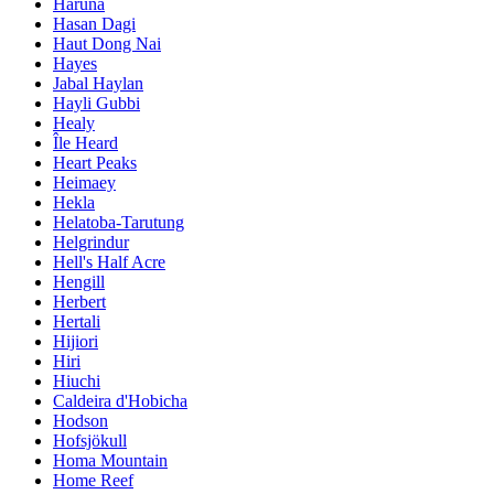
Haruna
Hasan Dagi
Haut Dong Nai
Hayes
Jabal Haylan
Hayli Gubbi
Healy
Île Heard
Heart Peaks
Heimaey
Hekla
Helatoba-Tarutung
Helgrindur
Hell's Half Acre
Hengill
Herbert
Hertali
Hijiori
Hiri
Hiuchi
Caldeira d'Hobicha
Hodson
Hofsjökull
Homa Mountain
Home Reef