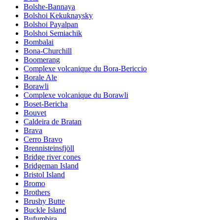
Bolshe-Bannaya
Bolshoi Kekuknaysky
Bolshoi Payalpan
Bolshoi Semiachik
Bombalai
Bona-Churchill
Boomerang
Complexe volcanique du Bora-Bericcio
Borale Ale
Borawli
Complexe volcanique du Borawli
Boset-Bericha
Bouvet
Caldeira de Bratan
Brava
Cerro Bravo
Brennisteinsfjöll
Bridge river cones
Bridgeman Island
Bristol Island
Bromo
Brothers
Brushy Butte
Buckle Island
Bufumbira