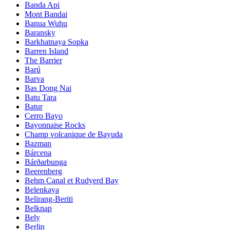
Banda Api
Mont Bandai
Banua Wuhu
Baransky
Barkhatnaya Sopka
Barren Island
The Barrier
Barú
Barva
Bas Dong Nai
Batu Tara
Batur
Cerro Bayo
Bayonnaise Rocks
Champ volcanique de Bayuda
Bazman
Bárcena
Bárðarbunga
Beerenberg
Behm Canal et Rudyerd Bay
Belenkaya
Belirang-Beriti
Belknap
Bely
Berlin