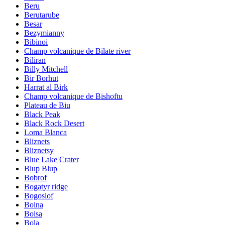
Beru
Berutarube
Besar
Bezymianny
Bibinoi
Champ volcanique de Bilate river
Biliran
Billy Mitchell
Bir Borhut
Harrat al Birk
Champ volcanique de Bishoftu
Plateau de Biu
Black Peak
Black Rock Desert
Loma Blanca
Bliznets
Bliznetsy
Blue Lake Crater
Blup Blup
Bobrof
Bogatyr ridge
Bogoslof
Boina
Boisa
Bola