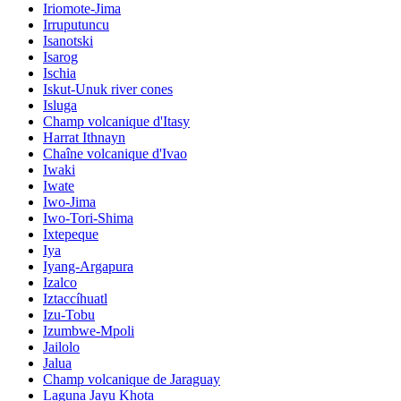
Iriomote-Jima
Irruputuncu
Isanotski
Isarog
Ischia
Iskut-Unuk river cones
Isluga
Champ volcanique d'Itasy
Harrat Ithnayn
Chaîne volcanique d'Ivao
Iwaki
Iwate
Iwo-Jima
Iwo-Tori-Shima
Ixtepeque
Iya
Iyang-Argapura
Izalco
Iztaccíhuatl
Izu-Tobu
Izumbwe-Mpoli
Jailolo
Jalua
Champ volcanique de Jaraguay
Laguna Jayu Khota