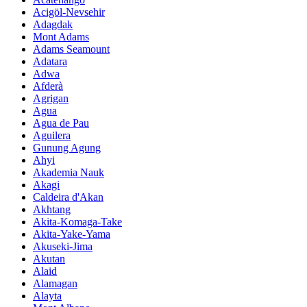
Acigöl-Nevsehir
Adagdak
Mont Adams
Adams Seamount
Adatara
Adwa
Afderà
Agrigan
Agua
Agua de Pau
Aguilera
Gunung Agung
Ahyi
Akademia Nauk
Akagi
Caldeira d'Akan
Akhtang
Akita-Komaga-Take
Akita-Yake-Yama
Akuseki-Jima
Akutan
Alaid
Alamagan
Alayta