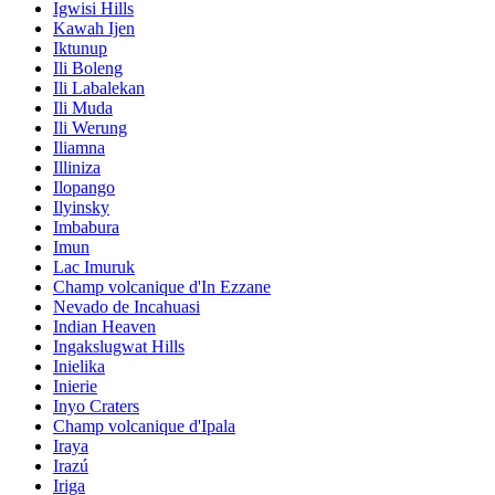
Igwisi Hills
Kawah Ijen
Iktunup
Ili Boleng
Ili Labalekan
Ili Muda
Ili Werung
Iliamna
Illiniza
Ilopango
Ilyinsky
Imbabura
Imun
Lac Imuruk
Champ volcanique d'In Ezzane
Nevado de Incahuasi
Indian Heaven
Ingakslugwat Hills
Inielika
Inierie
Inyo Craters
Champ volcanique d'Ipala
Iraya
Irazú
Iriga