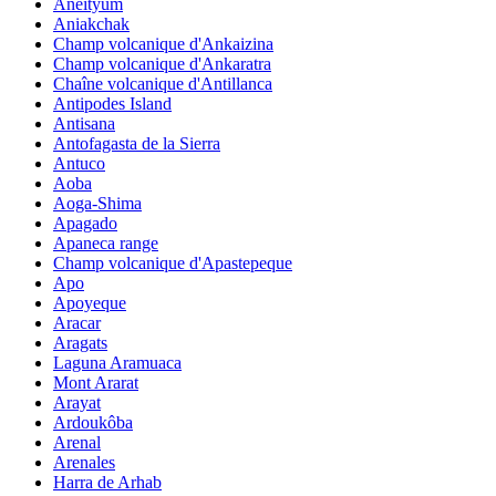
Aneityum
Aniakchak
Champ volcanique d'Ankaizina
Champ volcanique d'Ankaratra
Chaîne volcanique d'Antillanca
Antipodes Island
Antisana
Antofagasta de la Sierra
Antuco
Aoba
Aoga-Shima
Apagado
Apaneca range
Champ volcanique d'Apastepeque
Apo
Apoyeque
Aracar
Aragats
Laguna Aramuaca
Mont Ararat
Arayat
Ardoukôba
Arenal
Arenales
Harra de Arhab