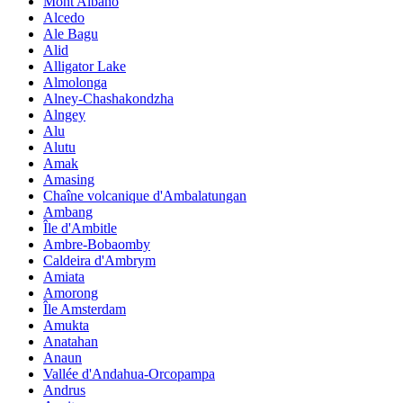
Mont Albano
Alcedo
Ale Bagu
Alid
Alligator Lake
Almolonga
Alney-Chashakondzha
Alngey
Alu
Alutu
Amak
Amasing
Chaîne volcanique d'Ambalatungan
Ambang
Île d'Ambitle
Ambre-Bobaomby
Caldeira d'Ambrym
Amiata
Amorong
Île Amsterdam
Amukta
Anatahan
Anaun
Vallée d'Andahua-Orcopampa
Andrus