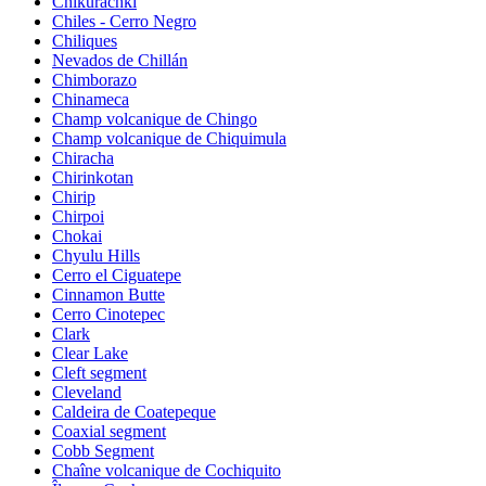
Chikurachki
Chiles - Cerro Negro
Chiliques
Nevados de Chillán
Chimborazo
Chinameca
Champ volcanique de Chingo
Champ volcanique de Chiquimula
Chiracha
Chirinkotan
Chirip
Chirpoi
Chokai
Chyulu Hills
Cerro el Ciguatepe
Cinnamon Butte
Cerro Cinotepec
Clark
Clear Lake
Cleft segment
Cleveland
Caldeira de Coatepeque
Coaxial segment
Cobb Segment
Chaîne volcanique de Cochiquito