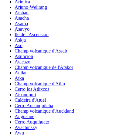
Arintica
Arjuno-Welirang
Arshan
Asacha
Asama
Asavyo
Île de l'Ascension
Askja
Aso
Champ volcanique d'Assab
Asuncion
Atacazo
Champ volcanique de l'Atakor
Atitlán
Atka
Champ volcanique d'Atlin
Cerro los Atlixcos
Atsonupuri
Caldeira d'Atuel
Cerro Aucanquilcha
Champ volcanique d'Auckland
Augustine
Cerro Auquihuato
Avachinsky
Awu