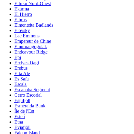
Eifuku Nord-Ouest
Ekarma
El Hierro
Elbrus
Elmenteita Badlands
Elovsky
Lac Emmons
Empereur de Chine
Emuruangogolak
Endeavour Ridge
Epi
Erciyes Dagi
Erebus
Erta Ale
Es Safa
Escala
Escanaba Segment
Cerro Escorial
Esjufjöll
Esmeralda Bank
Île de l'Est
Estelí
Etna
Eyjafjöll
Falcon Island