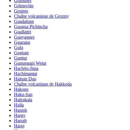
Grimsnes
Grímsvötn
Groppo
Chaîne volcanique de Grozny
Guadalupe
Guagua Pichincha
Guallatiri
Guayaques
Guazapa
Gufa
Guguan
Guntur
Gunungapi Wetar
Hachijo-Jima
Hachimantai
Hainan Dao
Chaîne volcanique de Hakkoda
Hakone
Haku-San
Haleakala
Halla
Hanish
Hargy
Harrah
Haruj