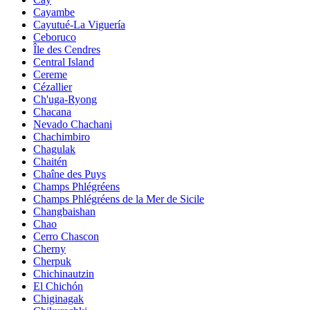
Cayambe
Cayutué-La Viguería
Ceboruco
Île des Cendres
Central Island
Cereme
Cézallier
Ch'uga-Ryong
Chacana
Nevado Chachani
Chachimbiro
Chagulak
Chaitén
Chaîne des Puys
Champs Phlégréens
Champs Phlégréens de la Mer de Sicile
Changbaishan
Chao
Cerro Chascon
Cherny
Cherpuk
Chichinautzin
El Chichón
Chiginagak