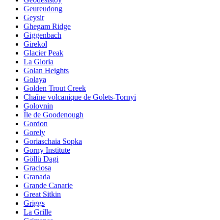
Geureudong
Geysir
Ghegam Ridge
Giggenbach
Girekol
Glacier Peak
La Gloria
Golan Heights
Golaya
Golden Trout Creek
Chaîne volcanique de Golets-Tornyi
Golovnin
Île de Goodenough
Gordon
Gorely
Goriaschaia Sopka
Gorny Institute
Göllü Dagi
Graciosa
Granada
Grande Canarie
Great Sitkin
Griggs
La Grille