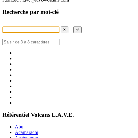
Recherche par mot-clé
X
✅
Référentiel Volcans L.A.V.E.
Abu
Acamarachi
Acatenango