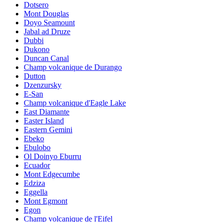
Dotsero
Mont Douglas
Doyo Seamount
Jabal ad Druze
Dubbi
Dukono
Duncan Canal
Champ volcanique de Durango
Dutton
Dzenzursky
E-San
Champ volcanique d'Eagle Lake
East Diamante
Easter Island
Eastern Gemini
Ebeko
Ebulobo
Ol Doinyo Eburru
Ecuador
Mont Edgecumbe
Edziza
Eggella
Mont Egmont
Egon
Champ volcanique de l'Eifel