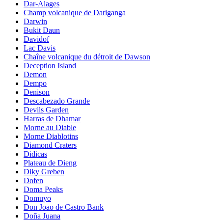
Dar-Alages
Champ volcanique de Dariganga
Darwin
Bukit Daun
Davidof
Lac Davis
Chaîne volcanique du détroit de Dawson
Deception Island
Demon
Dempo
Denison
Descabezado Grande
Devils Garden
Harras de Dhamar
Morne au Diable
Morne Diablotins
Diamond Craters
Didicas
Plateau de Dieng
Diky Greben
Dofen
Doma Peaks
Domuyo
Don Joao de Castro Bank
Doña Juana