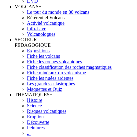
DVD
VOLCANS
+
Le tour du monde en 80 volcans
Référentiel Volcans
Activité volcanique
Info-Lave
Volcanologues
SECTEUR
PEDAGOGIQUE
+
Expositions
Fiche les volcans
Fiche les roches volcaniques
Fiche classification des roches magmatiques
Fiche minéraux du volcanisme
Fiche les nuées ardentes
Les grandes catastrophes
Maquettes et Quiz
THEMATIQUES
+
Histoire
Science
Risques volcaniques
Eruption
Découverte
Peintures
...