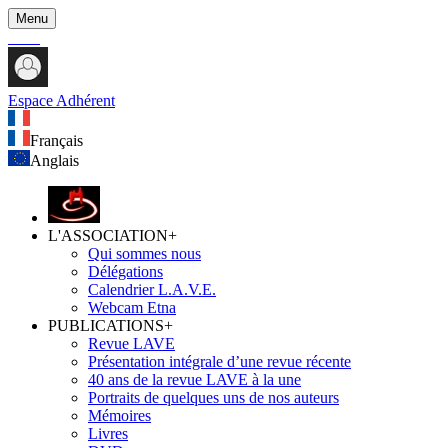
Menu
Espace Adhérent
Français
Anglais
L'ASSOCIATION
+
Qui sommes nous
Délégations
Calendrier L.A.V.E.
Webcam Etna
PUBLICATIONS
+
Revue LAVE
Présentation intégrale d’une revue récente
40 ans de la revue LAVE à la une
Portraits de quelques uns de nos auteurs
Mémoires
Livres