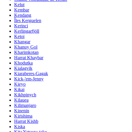
Kelut
Kembar
Kendang
Îles Kerguelen
Kerinci
Kerlingarfjöll
Ketoi
Khangar
Khanuy Gol
Kharimkotan
Harrat Khaybar
Khodutka
Kialagvik
Kiaraberes-Gagak
Kick-'em-Jenny
Kieyo
Kikai
Kikhpinych
Kilauea
Kilimanjaro
Kinenin
Kirishima
Harrat Kishb
Kiska
Kita Yatsuga-take