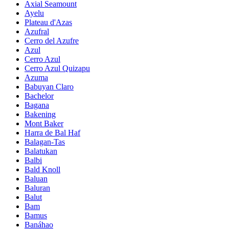
Axial Seamount
Ayelu
Plateau d'Azas
Azufral
Cerro del Azufre
Azul
Cerro Azul
Cerro Azul Quizapu
Azuma
Babuyan Claro
Bachelor
Bagana
Bakening
Mont Baker
Harra de Bal Haf
Balagan-Tas
Balatukan
Balbi
Bald Knoll
Baluan
Baluran
Balut
Bam
Bamus
Banáhao