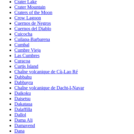
Crater Lake
Crater Mountain
Craters of the Moon
Crow Lagoon
Cuernos de Negros
Cuernos del Diablo
Cuicocha
Cuilapa-Barbarena
Cumbal
Cumbre Vieja
Las Cumbres
Curacoa
Curtis Island
Chaîne volcanique de Cù-Lao Ré
Dabbahu
Dabbayra
Chaîne volcanique de Dacht-I-Navar
Daikoku
Daisetsu
Dakataua
Dalaffilla
Dallol
Dama Ali
Damavend
Dana