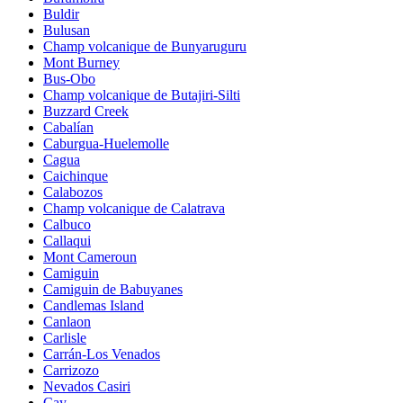
Buldir
Bulusan
Champ volcanique de Bunyaruguru
Mont Burney
Bus-Obo
Champ volcanique de Butajiri-Silti
Buzzard Creek
Cabalían
Caburgua-Huelemolle
Cagua
Caichinque
Calabozos
Champ volcanique de Calatrava
Calbuco
Callaqui
Mont Cameroun
Camiguin
Camiguin de Babuyanes
Candlemas Island
Canlaon
Carlisle
Carrán-Los Venados
Carrizozo
Nevados Casiri
Cay