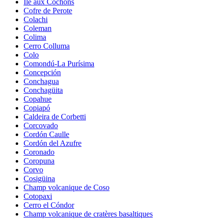
Île aux Cochons
Cofre de Perote
Colachi
Coleman
Colima
Cerro Colluma
Colo
Comondú-La Purísima
Concepción
Conchagua
Conchagüita
Copahue
Copiapó
Caldeira de Corbetti
Corcovado
Cordón Caulle
Cordón del Azufre
Coronado
Coropuna
Corvo
Cosigüina
Champ volcanique de Coso
Cotopaxi
Cerro el Cóndor
Champ volcanique de cratères basaltiques