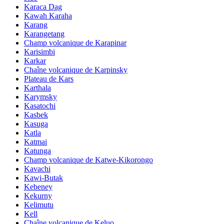
Karaca Dag
Kawah Karaha
Karang
Karangetang
Champ volcanique de Karapinar
Karisimbi
Karkar
Chaîne volcanique de Karpinsky
Plateau de Kars
Karthala
Karymsky
Kasatochi
Kasbek
Kasuga
Katla
Katmai
Katunga
Champ volcanique de Katwe-Kikorongo
Kavachi
Kawi-Butak
Kebeney
Kekurny
Kelimutu
Kell
Chaîne volcanique de Keluo