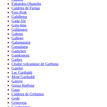
Fukutoku-Okanoba
Caldeira de Furnas
Fuss Peak
Gabillema
Gada Ale
Gaja-jima
Galápagos
Galeras
Gallego
Galunggung
Gamalama
Gamchen
Gamkonora
Garbes
Chaîne volcanique de Garbuna
Gareloi
Lac Garibaldi
Mont Garibaldi
Garove
Garua Harbour
Gaua
Caldeira de Gedamsa
Gede
Genovesa
Geodesistoy