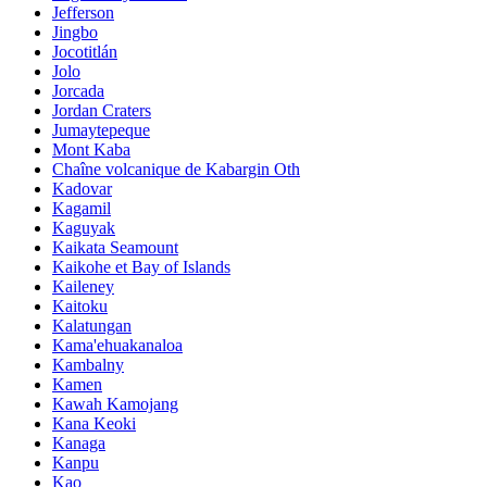
Jefferson
Jingbo
Jocotitlán
Jolo
Jorcada
Jordan Craters
Jumaytepeque
Mont Kaba
Chaîne volcanique de Kabargin Oth
Kadovar
Kagamil
Kaguyak
Kaikata Seamount
Kaikohe et Bay of Islands
Kaileney
Kaitoku
Kalatungan
Kama'ehuakanaloa
Kambalny
Kamen
Kawah Kamojang
Kana Keoki
Kanaga
Kanpu
Kao