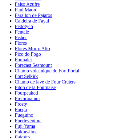
Falso Azufre
Fani Maoré
Farallon de Pajaros
Caldeira de Fayal
Fedotych
Fentale
Fisher
Flores
Flores Morro Alto
Pico do Fogo
Fonualei
Forecast Seamount
Champ volcanique de Fort Portal
Fort Selkirk
Champ de lave de Four Craters
Piton de la Fournaise
Fourpeaked
Fremrinamur
Frosty
Fuego
Fueguino
Fuerteventura
Fuji-Yama
Fukue-Jima
Fukujin