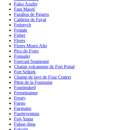
Falso Azufre
Fani Maoré
Farallon de Pajaros
Caldeira de Fayal
Fedotych
Fentale
Fisher
Flores
Flores Morro Alto
Pico do Fogo
Fonualei
Forecast Seamount
Champ volcanique de Fort Portal
Fort Selkirk
Champ de lave de Four Craters
Piton de la Fournaise
Fourpeaked
Fremrinamur
Frosty
Fuego
Fueguino
Fuerteventura
Fuji-Yama
Fukue-Jima
Fukujin