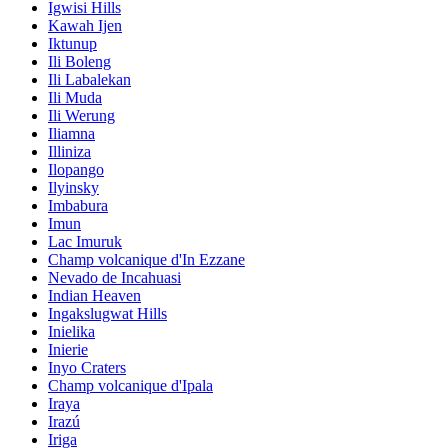
Igwisi Hills
Kawah Ijen
Iktunup
Ili Boleng
Ili Labalekan
Ili Muda
Ili Werung
Iliamna
Illiniza
Ilopango
Ilyinsky
Imbabura
Imun
Lac Imuruk
Champ volcanique d'In Ezzane
Nevado de Incahuasi
Indian Heaven
Ingakslugwat Hills
Inielika
Inierie
Inyo Craters
Champ volcanique d'Ipala
Iraya
Irazú
Iriga