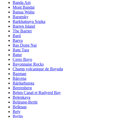
Banda Api
Mont Bandai
Banua Wuhu
Baransky
Barkhatnaya Sopka
Barren Island
The Barrier
Barú
Barva
Bas Dong Nai
Batu Tara
Batur
Cerro Bayo
Bayonnaise Rocks
Champ volcanique de Bayuda
Bazman
Bárcena
Bárðarbunga
Beerenberg
Behm Canal et Rudyerd Bay
Belenkaya
Belirang-Beriti
Belknap
Bely
Berlin