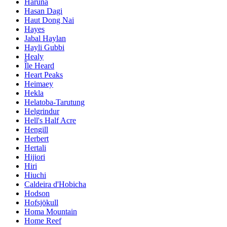
Haruna
Hasan Dagi
Haut Dong Nai
Hayes
Jabal Haylan
Hayli Gubbi
Healy
Île Heard
Heart Peaks
Heimaey
Hekla
Helatoba-Tarutung
Helgrindur
Hell's Half Acre
Hengill
Herbert
Hertali
Hijiori
Hiri
Hiuchi
Caldeira d'Hobicha
Hodson
Hofsjökull
Homa Mountain
Home Reef