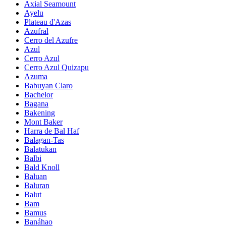
Axial Seamount
Ayelu
Plateau d'Azas
Azufral
Cerro del Azufre
Azul
Cerro Azul
Cerro Azul Quizapu
Azuma
Babuyan Claro
Bachelor
Bagana
Bakening
Mont Baker
Harra de Bal Haf
Balagan-Tas
Balatukan
Balbi
Bald Knoll
Baluan
Baluran
Balut
Bam
Bamus
Banáhao