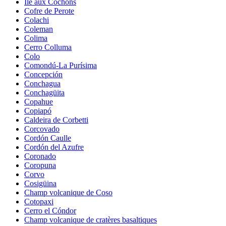
Île aux Cochons
Cofre de Perote
Colachi
Coleman
Colima
Cerro Colluma
Colo
Comondú-La Purísima
Concepción
Conchagua
Conchagüita
Copahue
Copiapó
Caldeira de Corbetti
Corcovado
Cordón Caulle
Cordón del Azufre
Coronado
Coropuna
Corvo
Cosigüina
Champ volcanique de Coso
Cotopaxi
Cerro el Cóndor
Champ volcanique de cratères basaltiques