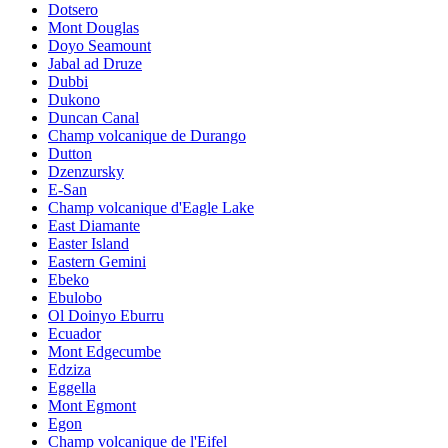
Dotsero
Mont Douglas
Doyo Seamount
Jabal ad Druze
Dubbi
Dukono
Duncan Canal
Champ volcanique de Durango
Dutton
Dzenzursky
E-San
Champ volcanique d'Eagle Lake
East Diamante
Easter Island
Eastern Gemini
Ebeko
Ebulobo
Ol Doinyo Eburru
Ecuador
Mont Edgecumbe
Edziza
Eggella
Mont Egmont
Egon
Champ volcanique de l'Eifel