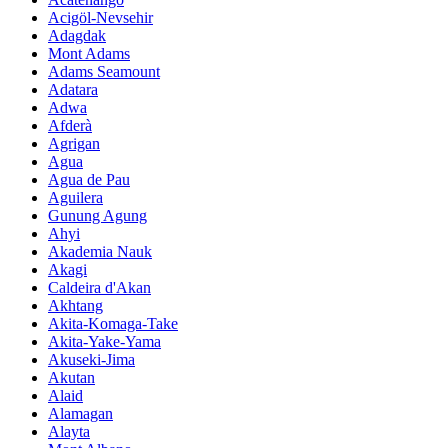
Acigöl-Nevsehir
Adagdak
Mont Adams
Adams Seamount
Adatara
Adwa
Afderà
Agrigan
Agua
Agua de Pau
Aguilera
Gunung Agung
Ahyi
Akademia Nauk
Akagi
Caldeira d'Akan
Akhtang
Akita-Komaga-Take
Akita-Yake-Yama
Akuseki-Jima
Akutan
Alaid
Alamagan
Alayta