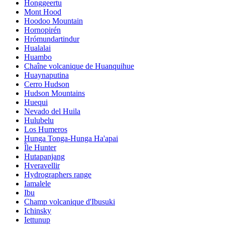
Honggeertu
Mont Hood
Hoodoo Mountain
Hornopirén
Hrómundartindur
Hualalai
Huambo
Chaîne volcanique de Huanquihue
Huaynaputina
Cerro Hudson
Hudson Mountains
Huequi
Nevado del Huila
Hulubelu
Los Humeros
Hunga Tonga-Hunga Ha'apai
Île Hunter
Hutapanjang
Hveravellir
Hydrographers range
Iamalele
Ibu
Champ volcanique d'Ibusuki
Ichinsky
Iettunup