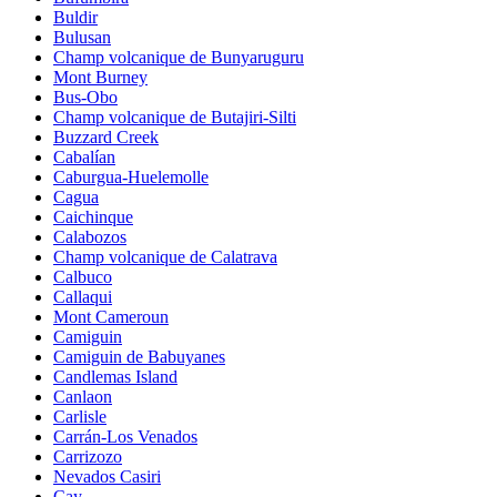
Buldir
Bulusan
Champ volcanique de Bunyaruguru
Mont Burney
Bus-Obo
Champ volcanique de Butajiri-Silti
Buzzard Creek
Cabalían
Caburgua-Huelemolle
Cagua
Caichinque
Calabozos
Champ volcanique de Calatrava
Calbuco
Callaqui
Mont Cameroun
Camiguin
Camiguin de Babuyanes
Candlemas Island
Canlaon
Carlisle
Carrán-Los Venados
Carrizozo
Nevados Casiri
Cay