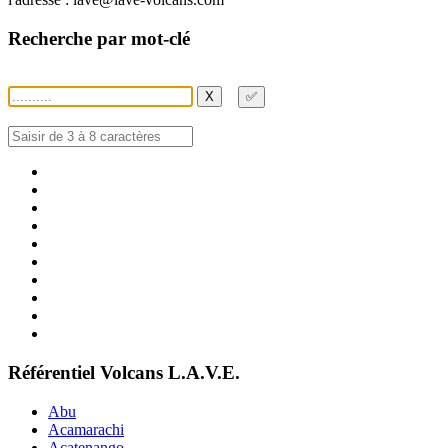
Recherche par mot-clé
X
✅
Référentiel Volcans L.A.V.E.
Abu
Acamarachi
Acatenango