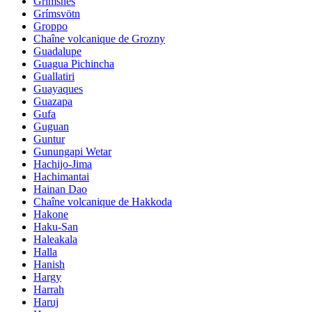
Grimsnes
Grímsvötn
Groppo
Chaîne volcanique de Grozny
Guadalupe
Guagua Pichincha
Guallatiri
Guayaques
Guazapa
Gufa
Guguan
Guntur
Gunungapi Wetar
Hachijo-Jima
Hachimantai
Hainan Dao
Chaîne volcanique de Hakkoda
Hakone
Haku-San
Haleakala
Halla
Hanish
Hargy
Harrah
Haruj