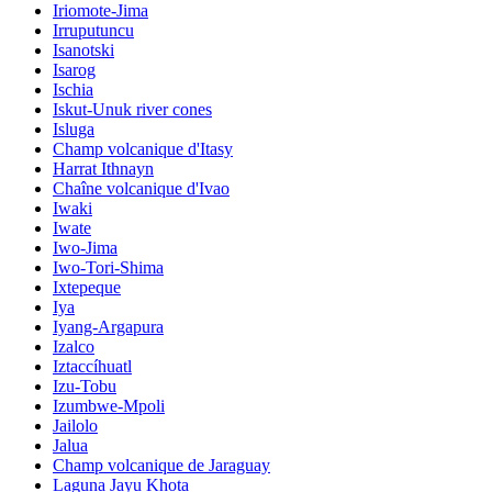
Iriomote-Jima
Irruputuncu
Isanotski
Isarog
Ischia
Iskut-Unuk river cones
Isluga
Champ volcanique d'Itasy
Harrat Ithnayn
Chaîne volcanique d'Ivao
Iwaki
Iwate
Iwo-Jima
Iwo-Tori-Shima
Ixtepeque
Iya
Iyang-Argapura
Izalco
Iztaccíhuatl
Izu-Tobu
Izumbwe-Mpoli
Jailolo
Jalua
Champ volcanique de Jaraguay
Laguna Jayu Khota