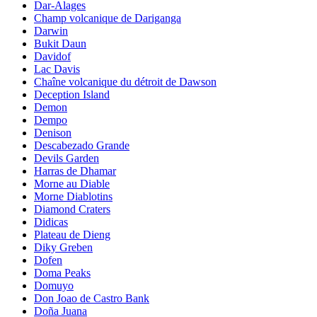
Dar-Alages
Champ volcanique de Dariganga
Darwin
Bukit Daun
Davidof
Lac Davis
Chaîne volcanique du détroit de Dawson
Deception Island
Demon
Dempo
Denison
Descabezado Grande
Devils Garden
Harras de Dhamar
Morne au Diable
Morne Diablotins
Diamond Craters
Didicas
Plateau de Dieng
Diky Greben
Dofen
Doma Peaks
Domuyo
Don Joao de Castro Bank
Doña Juana