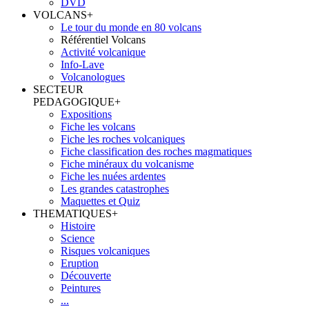
DVD
VOLCANS
+
Le tour du monde en 80 volcans
Référentiel Volcans
Activité volcanique
Info-Lave
Volcanologues
SECTEUR
PEDAGOGIQUE
+
Expositions
Fiche les volcans
Fiche les roches volcaniques
Fiche classification des roches magmatiques
Fiche minéraux du volcanisme
Fiche les nuées ardentes
Les grandes catastrophes
Maquettes et Quiz
THEMATIQUES
+
Histoire
Science
Risques volcaniques
Eruption
Découverte
Peintures
...