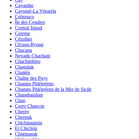
Cayambe
Cayutué-La Viguería
Ceboruco
Île des Cendres
Central Island
Cereme
Cézallier
Ch'uga-Ryong
Chacana
Nevado Chachani
Chachimbiro
Chagulak
Chaitén
Chaîne des Puys
Champs Phlégréens
Champs Phlégréens de la Mer de Sicile
Changbaishan
Chao
Cerro Chascon
Cherny
Cherpuk
Chichinautzin
El Chichón
Chiginagak