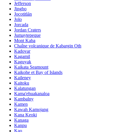
Jefferson
Jingbo
Jocotitlán
Jolo
Jorcada
Jordan Craters
Jumaytepeque
Mont Kaba
Chaîne volcanique de Kabargin Oth
Kadovar
Kagamil
Kaguyak
Kaikata Seamount
Kaikohe et Bay of Islands
Kaileney
Kaitoku
Kalatungan
Kama'ehuakanaloa
Kambalny
Kamen
Kawah Kamojang
Kana Keoki
Kanaga
Kanpu
Kao