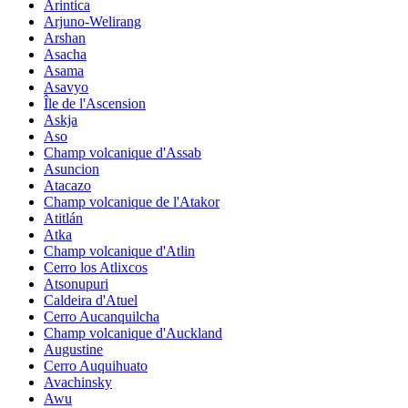
Arintica
Arjuno-Welirang
Arshan
Asacha
Asama
Asavyo
Île de l'Ascension
Askja
Aso
Champ volcanique d'Assab
Asuncion
Atacazo
Champ volcanique de l'Atakor
Atitlán
Atka
Champ volcanique d'Atlin
Cerro los Atlixcos
Atsonupuri
Caldeira d'Atuel
Cerro Aucanquilcha
Champ volcanique d'Auckland
Augustine
Cerro Auquihuato
Avachinsky
Awu