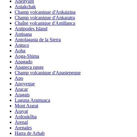
Aneityum
Aniakchak
Champ volcanique d'Ankaizina
Champ volcanique d'Ankaratra
Chaîne volcanique d'Antillanca
Antipodes Island
Antisana
Antofagasta de la Sierra
Antuco
Aoba
Aoga-Shima
Apagado
Apaneca range
Champ volcanique d'Apastepeque
Apo
Apoyeque
Aracar
Aragats
Laguna Aramuaca
Mont Ararat
Arayat
Ardoukôba
Arenal
Arenales
Harra de Arhab