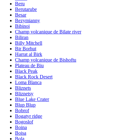
Beru
Berutarube
Besar
Bezymianny
Bibinoi
Champ volcanique de Bilate river
Biliran
Billy Mitchell
Bir Borhut
Harrat al Birk
Champ volcanique de Bishoftu
Plateau de Biu
Black Peak
Black Rock Desert
Loma Blanca
Bliznets
Bliznetsy
Blue Lake Crater
Blup Blup
Bobrof
Bogatyr ridge
Bogoslof
Boina
Boisa
Bola