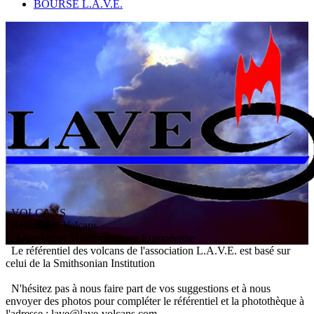
BOURSE L.A.V.E.
VOLCANS
/ Référentiel Volcans
L
'
A
ssociation
V
olcanologique
E
uropéenne
Le référentiel des volcans de l'association L.A.V.E. est basé sur
celui de la Smithsonian Institution
N'hésitez pas à nous faire part de vos suggestions et à nous
envoyer des photos pour compléter le référentiel et la photothèque à
l'adresse : lave@lave-volcans.com