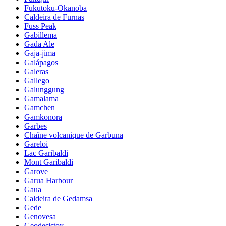
Fukutoku-Okanoba
Caldeira de Furnas
Fuss Peak
Gabillema
Gada Ale
Gaja-jima
Galápagos
Galeras
Gallego
Galunggung
Gamalama
Gamchen
Gamkonora
Garbes
Chaîne volcanique de Garbuna
Gareloi
Lac Garibaldi
Mont Garibaldi
Garove
Garua Harbour
Gaua
Caldeira de Gedamsa
Gede
Genovesa
Geodesistoy