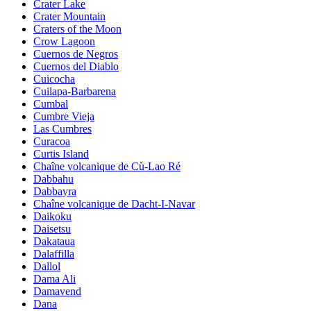
Crater Lake
Crater Mountain
Craters of the Moon
Crow Lagoon
Cuernos de Negros
Cuernos del Diablo
Cuicocha
Cuilapa-Barbarena
Cumbal
Cumbre Vieja
Las Cumbres
Curacoa
Curtis Island
Chaîne volcanique de Cù-Lao Ré
Dabbahu
Dabbayra
Chaîne volcanique de Dacht-I-Navar
Daikoku
Daisetsu
Dakataua
Dalaffilla
Dallol
Dama Ali
Damavend
Dana