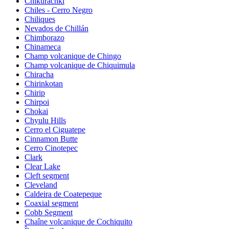
Chikurachki
Chiles - Cerro Negro
Chiliques
Nevados de Chillán
Chimborazo
Chinameca
Champ volcanique de Chingo
Champ volcanique de Chiquimula
Chiracha
Chirinkotan
Chirip
Chirpoi
Chokai
Chyulu Hills
Cerro el Ciguatepe
Cinnamon Butte
Cerro Cinotepec
Clark
Clear Lake
Cleft segment
Cleveland
Caldeira de Coatepeque
Coaxial segment
Cobb Segment
Chaîne volcanique de Cochiquito