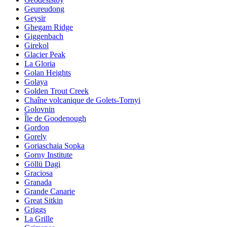
Geureudong
Geysir
Ghegam Ridge
Giggenbach
Girekol
Glacier Peak
La Gloria
Golan Heights
Golaya
Golden Trout Creek
Chaîne volcanique de Golets-Tornyi
Golovnin
Île de Goodenough
Gordon
Gorely
Goriaschaia Sopka
Gorny Institute
Göllü Dagi
Graciosa
Granada
Grande Canarie
Great Sitkin
Griggs
La Grille