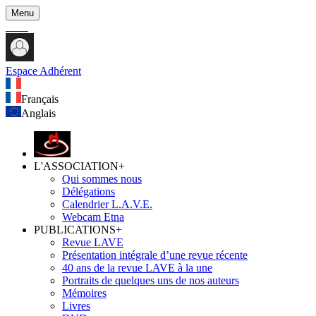
Menu
Espace Adhérent
Français
Anglais
L'ASSOCIATION
+
Qui sommes nous
Délégations
Calendrier L.A.V.E.
Webcam Etna
PUBLICATIONS
+
Revue LAVE
Présentation intégrale d’une revue récente
40 ans de la revue LAVE à la une
Portraits de quelques uns de nos auteurs
Mémoires
Livres