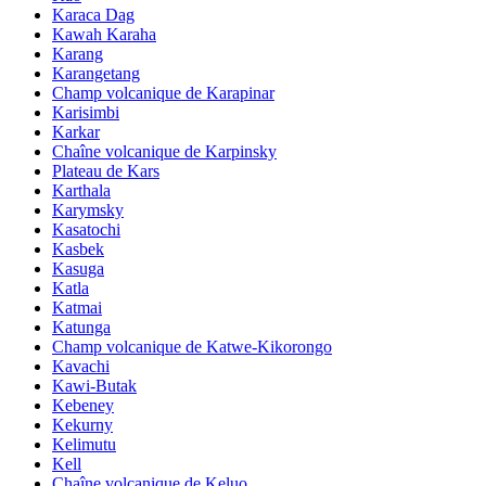
Karaca Dag
Kawah Karaha
Karang
Karangetang
Champ volcanique de Karapinar
Karisimbi
Karkar
Chaîne volcanique de Karpinsky
Plateau de Kars
Karthala
Karymsky
Kasatochi
Kasbek
Kasuga
Katla
Katmai
Katunga
Champ volcanique de Katwe-Kikorongo
Kavachi
Kawi-Butak
Kebeney
Kekurny
Kelimutu
Kell
Chaîne volcanique de Keluo