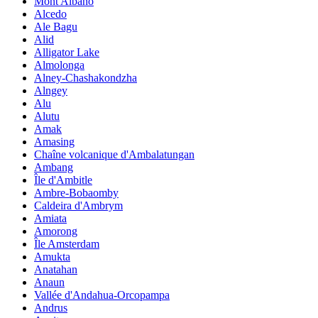
Mont Albano
Alcedo
Ale Bagu
Alid
Alligator Lake
Almolonga
Alney-Chashakondzha
Alngey
Alu
Alutu
Amak
Amasing
Chaîne volcanique d'Ambalatungan
Ambang
Île d'Ambitle
Ambre-Bobaomby
Caldeira d'Ambrym
Amiata
Amorong
Île Amsterdam
Amukta
Anatahan
Anaun
Vallée d'Andahua-Orcopampa
Andrus