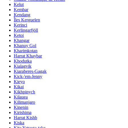
Kelut
Kembar
Kendang
Îles Kerguelen
Kerinci
Kerlingarfjöll
Ketoi
Khangar
Khanuy Gol
Kharimkotan
Harrat Khaybar
Khodutka
Kialagvik
Kiaraberes-Gagak
Kick-'em-Jenny
Kieyo
Kikai
Kikhpinych
Kilauea
Kilimanjaro
Kinenin
Kirishima
Harrat Kishb
Kiska
Kita Yatsuga-take