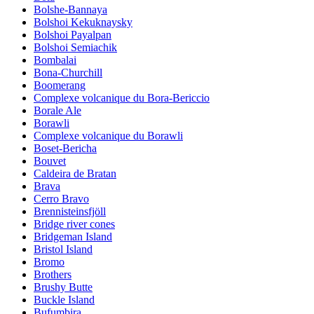
Bolshe-Bannaya
Bolshoi Kekuknaysky
Bolshoi Payalpan
Bolshoi Semiachik
Bombalai
Bona-Churchill
Boomerang
Complexe volcanique du Bora-Bericcio
Borale Ale
Borawli
Complexe volcanique du Borawli
Boset-Bericha
Bouvet
Caldeira de Bratan
Brava
Cerro Bravo
Brennisteinsfjöll
Bridge river cones
Bridgeman Island
Bristol Island
Bromo
Brothers
Brushy Butte
Buckle Island
Bufumbira