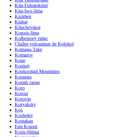
Kita-Fukutokutai
Kita-Iwo-Jima
Kizimen
Klabat
Kliuchevskoi
Kogaja-Jima
Kolbeinsey ridge
Chaîne volcanique de Kolokol
Komaga-Take
Komarov
Kone
Koniuji
Kookooligit Mountains
Koranga
Korath range
Koro
Korosi
Korovin
Koryaksky
Kos
Koshelev
Kostakan
Emi Koussi
Kozu-Shima