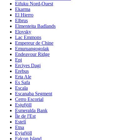
Eifuku Nord-Ouest
Ekarma
El Hierro
Elbrus
Elmenteita Badlands
Elovsky
Lac Emmons
Empereur de Chine
Emuruangogolak
Endeavour Ridge
Epi
Erciyes Dagi
Erebus
Erta Ale
Es Safa
Escala
Escanaba Segment
Cerro Escorial
Esjufjöll
Esmeralda Bank
Île de l'Est
Estelí
Etna
Eyjafjöll
Falcon Island