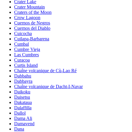
Crater Lake
Crater Mountain
Craters of the Moon
Crow Lagoon
Cuernos de Negros
Cuernos del Diablo
Cuicocha
Cuilapa-Barbarena
Cumbal
Cumbre Vieja
Las Cumbres
Curacoa
Curtis Island
Chaîne volcanique de Cù-Lao Ré
Dabbahu
Dabbayra
Chaîne volcanique de Dacht-I-Navar
Daikoku
Daisetsu
Dakataua
Dalaffilla
Dallol
Dama Ali
Damavend
Dana