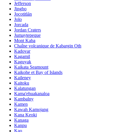
Jefferson
Jingbo
Jocotitlán
Jolo
Jorcada
Jordan Craters
Jumaytepeque
Mont Kaba
Chaîne volcanique de Kabargin Oth
Kadovar
Kagamil
Kaguyak
Kaikata Seamount
Kaikohe et Bay of Islands
Kaileney
Kaitoku
Kalatungan
Kama'ehuakanaloa
Kambalny
Kamen
Kawah Kamojang
Kana Keoki
Kanaga
Kanpu
Kao