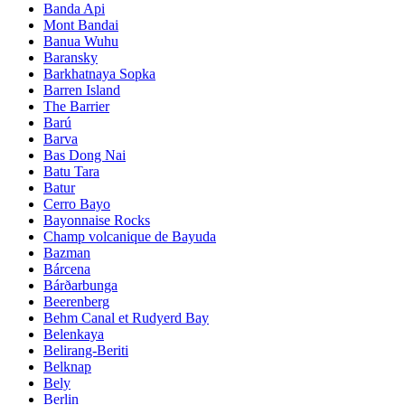
Banda Api
Mont Bandai
Banua Wuhu
Baransky
Barkhatnaya Sopka
Barren Island
The Barrier
Barú
Barva
Bas Dong Nai
Batu Tara
Batur
Cerro Bayo
Bayonnaise Rocks
Champ volcanique de Bayuda
Bazman
Bárcena
Bárðarbunga
Beerenberg
Behm Canal et Rudyerd Bay
Belenkaya
Belirang-Beriti
Belknap
Bely
Berlin