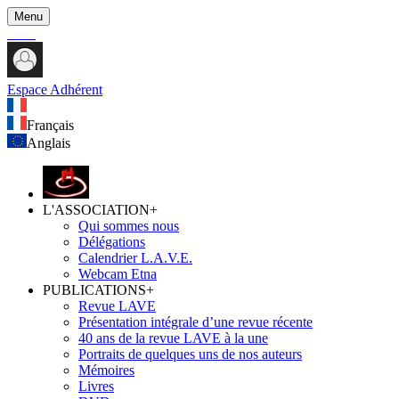
Menu
Espace Adhérent
Français
Anglais
L'ASSOCIATION
+
Qui sommes nous
Délégations
Calendrier L.A.V.E.
Webcam Etna
PUBLICATIONS
+
Revue LAVE
Présentation intégrale d’une revue récente
40 ans de la revue LAVE à la une
Portraits de quelques uns de nos auteurs
Mémoires
Livres