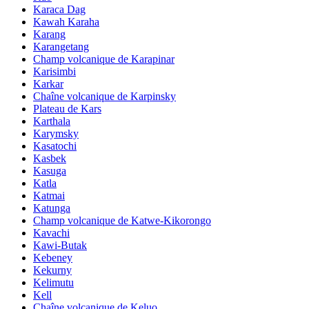
Karaca Dag
Kawah Karaha
Karang
Karangetang
Champ volcanique de Karapinar
Karisimbi
Karkar
Chaîne volcanique de Karpinsky
Plateau de Kars
Karthala
Karymsky
Kasatochi
Kasbek
Kasuga
Katla
Katmai
Katunga
Champ volcanique de Katwe-Kikorongo
Kavachi
Kawi-Butak
Kebeney
Kekurny
Kelimutu
Kell
Chaîne volcanique de Keluo