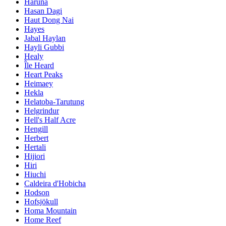
Haruna
Hasan Dagi
Haut Dong Nai
Hayes
Jabal Haylan
Hayli Gubbi
Healy
Île Heard
Heart Peaks
Heimaey
Hekla
Helatoba-Tarutung
Helgrindur
Hell's Half Acre
Hengill
Herbert
Hertali
Hijiori
Hiri
Hiuchi
Caldeira d'Hobicha
Hodson
Hofsjökull
Homa Mountain
Home Reef