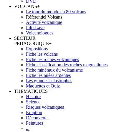
DVD
VOLCANS
+
Le tour du monde en 80 volcans
Référentiel Volcans
Activité volcanique
Info-Lave
Volcanologues
SECTEUR
PEDAGOGIQUE
+
Expositions
Fiche les volcans
Fiche les roches volcaniques
Fiche classification des roches magmatiques
Fiche minéraux du volcanisme
Fiche les nuées ardentes
Les grandes catastrophes
Maquettes et Quiz
THEMATIQUES
+
Histoire
Science
Risques volcaniques
Eruption
Découverte
Peintures
...