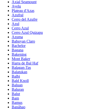
Axial Seamount
Ayelu
Plateau d'Azas
Azufral
Cerro del Azufre
Azul
Cerro Azul
Cerro Azul Quizapu
Azuma
Babuyan Claro
Bachelor
Bagana
Bakening
Mont Baker
Harra de Bal Haf
Balagan-Tas
Balatukan
Balbi
Bald Knoll
Baluan
Baluran
Balut
Bam
Bamus
Banáhao