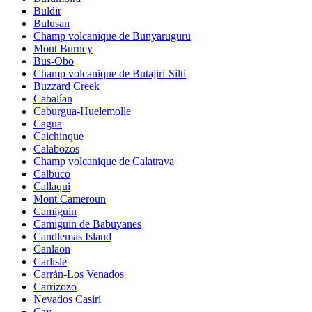
Buldir
Bulusan
Champ volcanique de Bunyaruguru
Mont Burney
Bus-Obo
Champ volcanique de Butajiri-Silti
Buzzard Creek
Cabalían
Caburgua-Huelemolle
Cagua
Caichinque
Calabozos
Champ volcanique de Calatrava
Calbuco
Callaqui
Mont Cameroun
Camiguin
Camiguin de Babuyanes
Candlemas Island
Canlaon
Carlisle
Carrán-Los Venados
Carrizozo
Nevados Casiri
Cay