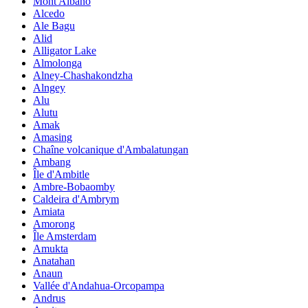
Mont Albano
Alcedo
Ale Bagu
Alid
Alligator Lake
Almolonga
Alney-Chashakondzha
Alngey
Alu
Alutu
Amak
Amasing
Chaîne volcanique d'Ambalatungan
Ambang
Île d'Ambitle
Ambre-Bobaomby
Caldeira d'Ambrym
Amiata
Amorong
Île Amsterdam
Amukta
Anatahan
Anaun
Vallée d'Andahua-Orcopampa
Andrus