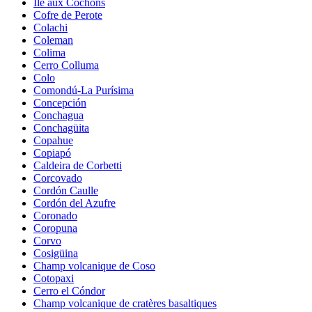
Île aux Cochons
Cofre de Perote
Colachi
Coleman
Colima
Cerro Colluma
Colo
Comondú-La Purísima
Concepción
Conchagua
Conchagüita
Copahue
Copiapó
Caldeira de Corbetti
Corcovado
Cordón Caulle
Cordón del Azufre
Coronado
Coropuna
Corvo
Cosigüina
Champ volcanique de Coso
Cotopaxi
Cerro el Cóndor
Champ volcanique de cratères basaltiques