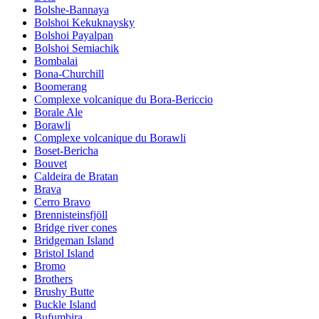
Bolshe-Bannaya
Bolshoi Kekuknaysky
Bolshoi Payalpan
Bolshoi Semiachik
Bombalai
Bona-Churchill
Boomerang
Complexe volcanique du Bora-Bericcio
Borale Ale
Borawli
Complexe volcanique du Borawli
Boset-Bericha
Bouvet
Caldeira de Bratan
Brava
Cerro Bravo
Brennisteinsfjöll
Bridge river cones
Bridgeman Island
Bristol Island
Bromo
Brothers
Brushy Butte
Buckle Island
Bufumbira