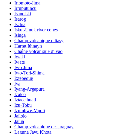
Iriomote-Jima
Irruputuncu
Isanotski
Isarog
Ischia
Iskut-Unuk river cones
Isluga
Champ volcanique d'Itasy
Harrat Ithnayn
Chaîne volcanique d'Ivao
Iwaki
Iwate
Iwo-Jima
Iwo-Tori-Shima
Ixtepeque
Iya
Iyang-Argapura
Izalco
Iztaccíhuatl
Izu-Tobu
Izumbwe-Mpoli
Jailolo
Jalua
Champ volcanique de Jaraguay
Laguna Jayu Khota