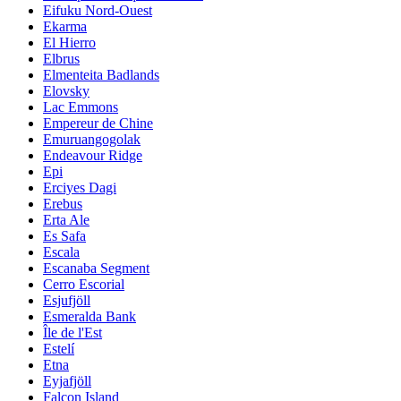
Eifuku Nord-Ouest
Ekarma
El Hierro
Elbrus
Elmenteita Badlands
Elovsky
Lac Emmons
Empereur de Chine
Emuruangogolak
Endeavour Ridge
Epi
Erciyes Dagi
Erebus
Erta Ale
Es Safa
Escala
Escanaba Segment
Cerro Escorial
Esjufjöll
Esmeralda Bank
Île de l'Est
Estelí
Etna
Eyjafjöll
Falcon Island