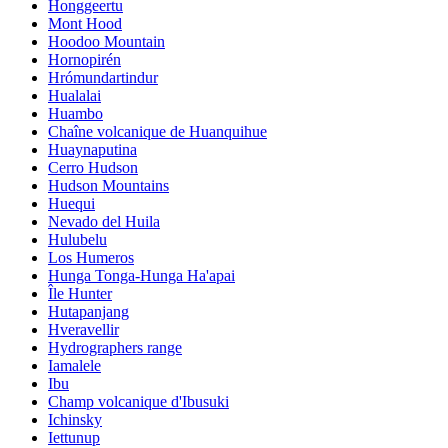
Honggeertu
Mont Hood
Hoodoo Mountain
Hornopirén
Hrómundartindur
Hualalai
Huambo
Chaîne volcanique de Huanquihue
Huaynaputina
Cerro Hudson
Hudson Mountains
Huequi
Nevado del Huila
Hulubelu
Los Humeros
Hunga Tonga-Hunga Ha'apai
Île Hunter
Hutapanjang
Hveravellir
Hydrographers range
Iamalele
Ibu
Champ volcanique d'Ibusuki
Ichinsky
Iettunup