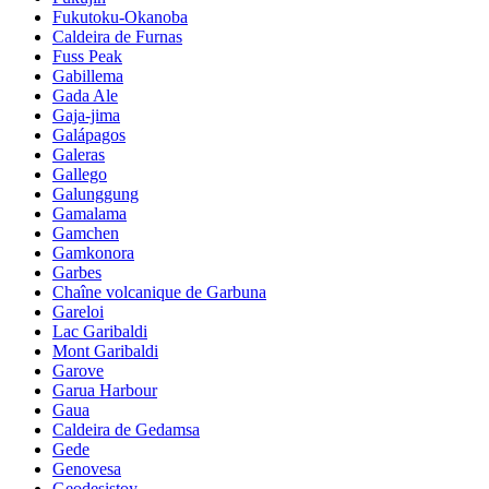
Fukutoku-Okanoba
Caldeira de Furnas
Fuss Peak
Gabillema
Gada Ale
Gaja-jima
Galápagos
Galeras
Gallego
Galunggung
Gamalama
Gamchen
Gamkonora
Garbes
Chaîne volcanique de Garbuna
Gareloi
Lac Garibaldi
Mont Garibaldi
Garove
Garua Harbour
Gaua
Caldeira de Gedamsa
Gede
Genovesa
Geodesistoy