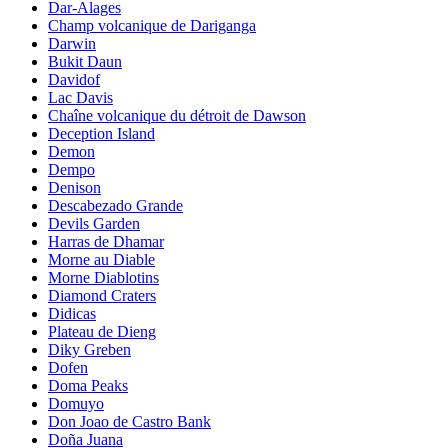
Dar-Alages
Champ volcanique de Dariganga
Darwin
Bukit Daun
Davidof
Lac Davis
Chaîne volcanique du détroit de Dawson
Deception Island
Demon
Dempo
Denison
Descabezado Grande
Devils Garden
Harras de Dhamar
Morne au Diable
Morne Diablotins
Diamond Craters
Didicas
Plateau de Dieng
Diky Greben
Dofen
Doma Peaks
Domuyo
Don Joao de Castro Bank
Doña Juana