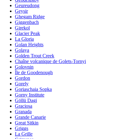
Geureudong
Geysir
Ghegam Ridge
Giggenbach
Girekol
Glacier Peak
La Gloria
Golan Heights
Golaya
Golden Trout Creek
Chaîne volcanique de Golets-Tornyi
Golovnin
Île de Goodenough
Gordon
Gorely
Goriaschaia Sopka
Gorny Institute
Göllü Dagi
Graciosa
Granada
Grande Canarie
Great Sitkin
Griggs
La Grille