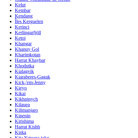
Kelut
Kembar
Kendang
Îles Kerguelen
Kerinci
Kerlingarfjöll
Ketoi
Khangar
Khanuy Gol
Kharimkotan
Harrat Khaybar
Khodutka
Kialagvik
Kiaraberes-Gagak
Kick-'em-Jenny
Kieyo
Kikai
Kikhpinych
Kilauea
Kilimanjaro
Kinenin
Kirishima
Harrat Kishb
Kiska
Kita Yatsuga-take