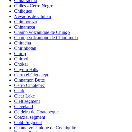
Chikurachki
Chiles - Cerro Negro
Chiliques
Nevados de Chillán
Chimborazo
Chinameca
Champ volcanique de Chingo
Champ volcanique de Chiquimula
Chiracha
Chirinkotan
Chirip
Chirpoi
Chokai
Chyulu Hills
Cerro el Ciguatepe
Cinnamon Butte
Cerro Cinotepec
Clark
Clear Lake
Cleft segment
Cleveland
Caldeira de Coatepeque
Coaxial segment
Cobb Segment
Chaîne volcanique de Cochiquito