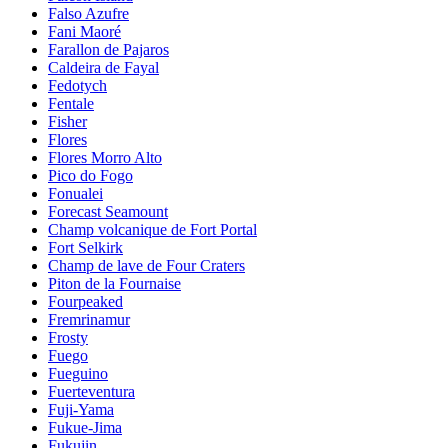
Falso Azufre
Fani Maoré
Farallon de Pajaros
Caldeira de Fayal
Fedotych
Fentale
Fisher
Flores
Flores Morro Alto
Pico do Fogo
Fonualei
Forecast Seamount
Champ volcanique de Fort Portal
Fort Selkirk
Champ de lave de Four Craters
Piton de la Fournaise
Fourpeaked
Fremrinamur
Frosty
Fuego
Fueguino
Fuerteventura
Fuji-Yama
Fukue-Jima
Fukujin