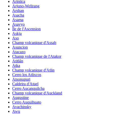
Arintica
Arjuno-Welirang
Arshan
Asacha
Asama
Asavyo
Île de l'Ascension
Askja
Aso
Champ volcanique d'Assab
Asuncion
Atacazo
Champ volcanique de l'Atakor
Atitlán
Atka
Champ volcanique d'Atlin
Cerro los Atlixcos
Atsonupuri
Caldeira d'Atuel
Cerro Aucanquilcha
Champ volcanique d'Auckland
Augustine
Cerro Auquihuato
Avachinsky
Awu