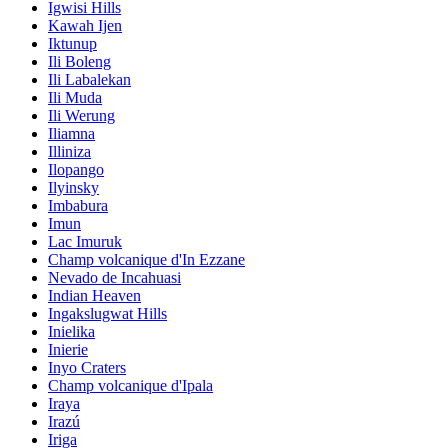
Igwisi Hills
Kawah Ijen
Iktunup
Ili Boleng
Ili Labalekan
Ili Muda
Ili Werung
Iliamna
Illiniza
Ilopango
Ilyinsky
Imbabura
Imun
Lac Imuruk
Champ volcanique d'In Ezzane
Nevado de Incahuasi
Indian Heaven
Ingakslugwat Hills
Inielika
Inierie
Inyo Craters
Champ volcanique d'Ipala
Iraya
Irazú
Iriga