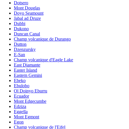
Dotsero
Mont Douglas
Doyo Seamount
Jabal ad Druze
Dubbi
Dukono
Duncan Canal
Champ volcanique de Durango
Dutton
Dzenzursky
E-San
Champ volcanique d'Eagle Lake
East Diamante
Easter Island
Eastern Gemini
Ebeko
Ebulobo
Ol Doinyo Eburru
Ecuador
Mont Edgecumbe
Edziza
Eggella
Mont Egmont
Egon
Champ volcanique de l'Eifel