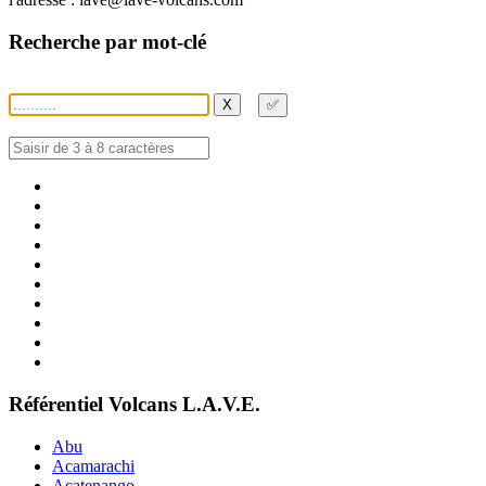
Recherche par mot-clé
X
✅
Référentiel Volcans L.A.V.E.
Abu
Acamarachi
Acatenango