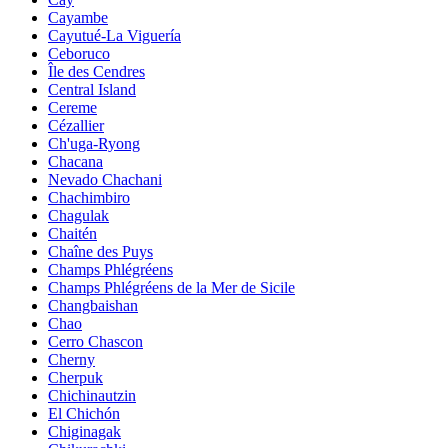
Cayambe
Cayutué-La Viguería
Ceboruco
Île des Cendres
Central Island
Cereme
Cézallier
Ch'uga-Ryong
Chacana
Nevado Chachani
Chachimbiro
Chagulak
Chaitén
Chaîne des Puys
Champs Phlégréens
Champs Phlégréens de la Mer de Sicile
Changbaishan
Chao
Cerro Chascon
Cherny
Cherpuk
Chichinautzin
El Chichón
Chiginagak