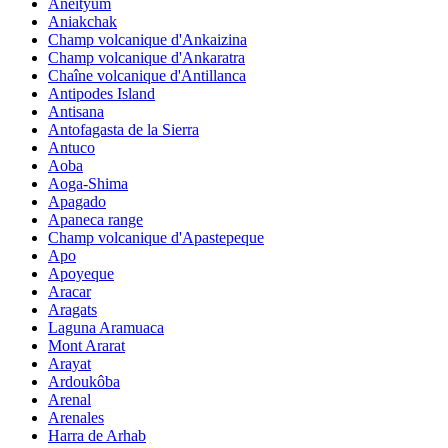
Aneityum
Aniakchak
Champ volcanique d'Ankaizina
Champ volcanique d'Ankaratra
Chaîne volcanique d'Antillanca
Antipodes Island
Antisana
Antofagasta de la Sierra
Antuco
Aoba
Aoga-Shima
Apagado
Apaneca range
Champ volcanique d'Apastepeque
Apo
Apoyeque
Aracar
Aragats
Laguna Aramuaca
Mont Ararat
Arayat
Ardoukôba
Arenal
Arenales
Harra de Arhab