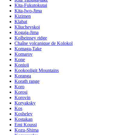
Kita-Fukutokutai
Kita-Iwo-Jima
Kizimen
Klabat
Kliuchevskoi
Kogaja-Jima
Kolbeinsey ridge
Chaîne volcanique de Kolokol
Komaga-Take
Komarov
Kone
Koniuji
Kookooligit Mountains
Koranga
Korath range
Koro
Korosi
Korovin
Koryaksky
Kos
Koshelev
Kostakan
Emi Koussi
Kozu-Shima