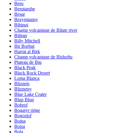
Beru
Berutarube
Besar
Bezymianny
Bibinoi
Champ volcanique de Bilate river
Biliran
Billy Mitchell
Bir Borhut
Harrat al Birk
Champ volcanique de Bishoftu
Plateau de Biu
Black Peak
Black Rock Desert
Loma Blanca
Bliznets
Bliznetsy
Blue Lake Crater
Blup Blup
Bobrof
Bogatyr ridge
Bogoslof
Boina
Boisa
Bola