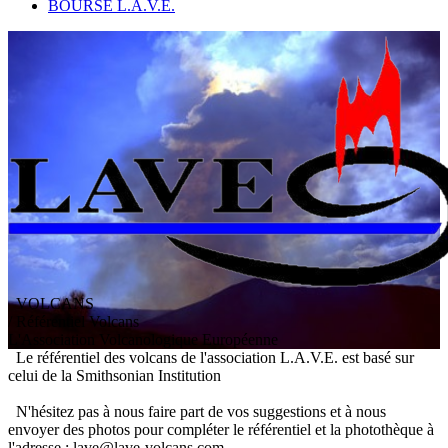
BOURSE L.A.V.E.
VOLCANS
/ Référentiel Volcans
L
'
A
ssociation
V
olcanologique
E
uropéenne
Le référentiel des volcans de l'association L.A.V.E. est basé sur
celui de la Smithsonian Institution
N'hésitez pas à nous faire part de vos suggestions et à nous
envoyer des photos pour compléter le référentiel et la photothèque à
l'adresse : lave@lave-volcans.com