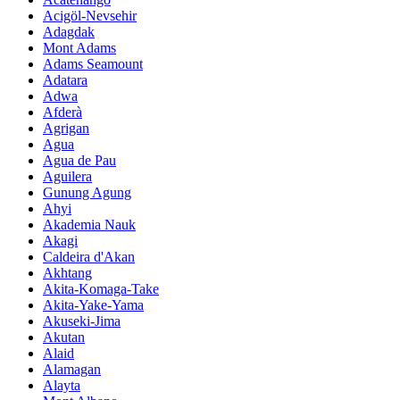
Acigöl-Nevsehir
Adagdak
Mont Adams
Adams Seamount
Adatara
Adwa
Afderà
Agrigan
Agua
Agua de Pau
Aguilera
Gunung Agung
Ahyi
Akademia Nauk
Akagi
Caldeira d'Akan
Akhtang
Akita-Komaga-Take
Akita-Yake-Yama
Akuseki-Jima
Akutan
Alaid
Alamagan
Alayta