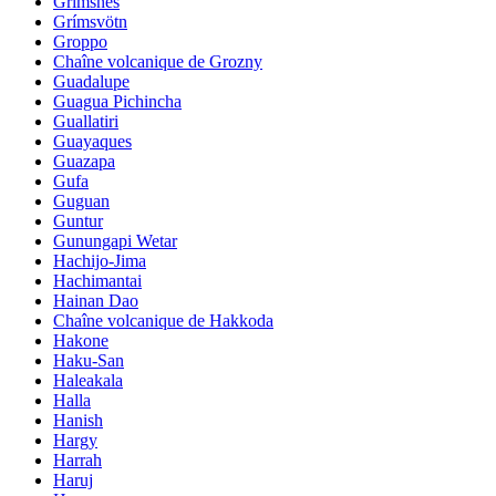
Grimsnes
Grímsvötn
Groppo
Chaîne volcanique de Grozny
Guadalupe
Guagua Pichincha
Guallatiri
Guayaques
Guazapa
Gufa
Guguan
Guntur
Gunungapi Wetar
Hachijo-Jima
Hachimantai
Hainan Dao
Chaîne volcanique de Hakkoda
Hakone
Haku-San
Haleakala
Halla
Hanish
Hargy
Harrah
Haruj