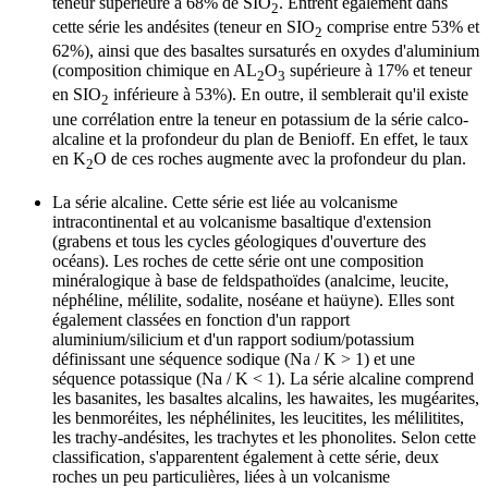
teneur supérieure à 68% de SIO
. Entrent également dans
2
cette série les andésites (teneur en SIO
comprise entre 53% et
2
62%), ainsi que des basaltes sursaturés en oxydes d'aluminium
(composition chimique en AL
O
supérieure à 17% et teneur
2
3
en SIO
inférieure à 53%). En outre, il semblerait qu'il existe
2
une corrélation entre la teneur en potassium de la série calco-
alcaline et la profondeur du plan de Benioff. En effet, le taux
en K
O de ces roches augmente avec la profondeur du plan.
2
La série alcaline.
Cette série est liée au volcanisme
intracontinental et au volcanisme basaltique d'extension
(grabens et tous les cycles géologiques d'ouverture des
océans). Les roches de cette série ont une composition
minéralogique à base de feldspathoïdes (analcime, leucite,
néphéline, mélilite, sodalite, noséane et haüyne). Elles sont
également classées en fonction d'un rapport
aluminium/silicium et d'un rapport sodium/potassium
définissant une séquence sodique (Na / K > 1) et une
séquence potassique (Na / K < 1). La série alcaline comprend
les basanites, les basaltes alcalins, les hawaites, les mugéarites,
les benmoréites, les néphélinites, les leucitites, les mélilitites,
les trachy-andésites, les trachytes et les phonolites. Selon cette
classification, s'apparentent également à cette série, deux
roches un peu particulières, liées à un volcanisme