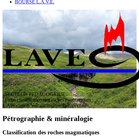
BOURSE L.A.V.E.
SECTEUR PEDAGOGIQUE
/ Fiche classification des roches magmatiques
L
'
A
ssociation
V
olcanologique
E
uropéenne
Pétrographie & minéralogie
Classification des roches magmatiques