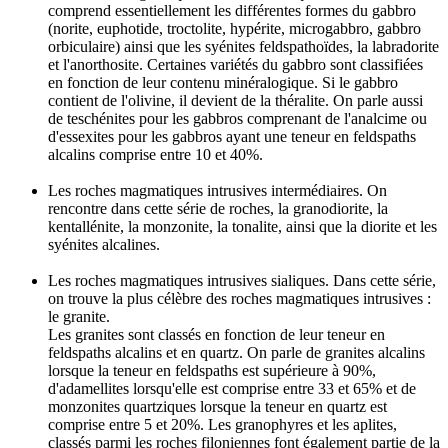
comprend essentiellement les différentes formes du gabbro
(norite, euphotide, troctolite, hypérite, microgabbro, gabbro
orbiculaire) ainsi que les syénites feldspathoïdes, la labradorite
et l'anorthosite. Certaines variétés du gabbro sont classifiées
en fonction de leur contenu minéralogique. Si le gabbro
contient de l'olivine, il devient de la théralite. On parle aussi
de teschénites pour les gabbros comprenant de l'analcime ou
d'essexites pour les gabbros ayant une teneur en feldspaths
alcalins comprise entre 10 et 40%.
Les roches magmatiques intrusives intermédiaires. On
rencontre dans cette série de roches, la granodiorite, la
kentallénite, la monzonite, la tonalite, ainsi que la diorite et les
syénites alcalines.
Les roches magmatiques intrusives sialiques. Dans cette série,
on trouve la plus célèbre des roches magmatiques intrusives :
le granite.
Les granites sont classés en fonction de leur teneur en
feldspaths alcalins et en quartz. On parle de granites alcalins
lorsque la teneur en feldspaths est supérieure à 90%,
d'adamellites lorsqu'elle est comprise entre 33 et 65% et de
monzonites quartziques lorsque la teneur en quartz est
comprise entre 5 et 20%. Les granophyres et les aplites,
classés parmi les roches filoniennes font également partie de la