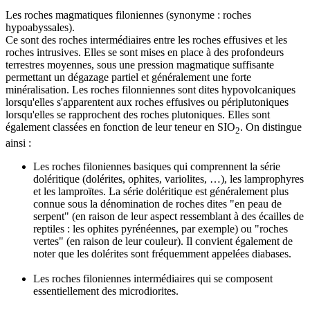
Les roches magmatiques filoniennes
(synonyme : roches
hypoabyssales).
Ce sont des roches intermédiaires entre les roches effusives et les
roches intrusives. Elles se sont mises en place à des profondeurs
terrestres moyennes, sous une pression magmatique suffisante
permettant un dégazage partiel et généralement une forte
minéralisation. Les roches filonniennes sont dites hypovolcaniques
lorsqu'elles s'apparentent aux roches effusives ou périplutoniques
lorsqu'elles se rapprochent des roches plutoniques. Elles sont
également classées en fonction de leur teneur en SIO
. On distingue
2
ainsi :
Les roches filoniennes basiques qui comprennent la série
doléritique (dolérites, ophites, variolites, …), les lamprophyres
et les lamproïtes. La série doléritique est généralement plus
connue sous la dénomination de roches dites "en peau de
serpent" (en raison de leur aspect ressemblant à des écailles de
reptiles : les ophites pyrénéennes, par exemple) ou "roches
vertes" (en raison de leur couleur). Il convient également de
noter que les dolérites sont fréquemment appelées diabases.
Les roches filoniennes intermédiaires qui se composent
essentiellement des microdiorites.