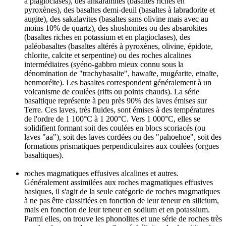
à plagioclases), des ankaramites (basaltes riches en
pyroxènes), des basaltes demi-deuil (basaltes à labradorite et
augite), des sakalavites (basaltes sans olivine mais avec au
moins 10% de quartz), des shoshonites ou des absarokites
(basaltes riches en potassium et en plagioclases), des
paléobasaltes (basaltes altérés à pyroxènes, olivine, épidote,
chlorite, calcite et serpentine) ou des roches alcalines
intermédiaires (syéno-gabbro mieux connu sous la
dénomination de "trachybasalte", hawaïte, mugéarite, etnaïte,
benmoréite). Les basaltes correspondent généralement à un
volcanisme de coulées (rifts ou points chauds). La série
basaltique représente à peu près 90% des laves émises sur
Terre. Ces laves, très fluides, sont émises à des températures
de l'ordre de 1 100°C à 1 200°C. Vers 1 000°C, elles se
solidifient formant soit des coulées en blocs scoriacés (ou
laves "aa"), soit des laves cordées ou des "pahoehoe", soit des
formations prismatiques perpendiculaires aux coulées (orgues
basaltiques).
roches magmatiques effusives alcalines et autres.
Généralement assimilées aux roches magmatiques effusives
basiques, il s'agit de la seule catégorie de roches magmatiques
à ne pas être classifiées en fonction de leur teneur en silicium,
mais en fonction de leur teneur en sodium et en potassium.
Parmi elles, on trouve les phonolites et une série de roches très