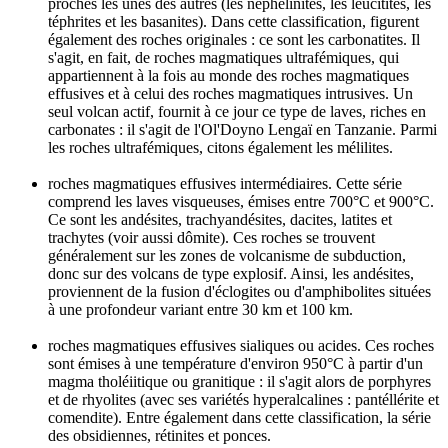
proches les unes des autres (les néphélinites, les leucitites, les
téphrites et les basanites). Dans cette classification, figurent
également des roches originales : ce sont les carbonatites. Il
s'agit, en fait, de roches magmatiques ultrafémiques, qui
appartiennent à la fois au monde des roches magmatiques
effusives et à celui des roches magmatiques intrusives. Un
seul volcan actif, fournit à ce jour ce type de laves, riches en
carbonates : il s'agit de l'Ol'Doyno Lengaï en Tanzanie. Parmi
les roches ultrafémiques, citons également les mélilites.
roches magmatiques effusives intermédiaires. Cette série
comprend les laves visqueuses, émises entre 700°C et 900°C.
Ce sont les andésites, trachyandésites, dacites, latites et
trachytes (voir aussi dômite). Ces roches se trouvent
généralement sur les zones de volcanisme de subduction,
donc sur des volcans de type explosif. Ainsi, les andésites,
proviennent de la fusion d'éclogites ou d'amphibolites situées
à une profondeur variant entre 30 km et 100 km.
roches magmatiques effusives sialiques ou acides. Ces roches
sont émises à une température d'environ 950°C à partir d'un
magma tholéiitique ou granitique : il s'agit alors de porphyres
et de rhyolites (avec ses variétés hyperalcalines : pantéllérite et
comendite). Entre également dans cette classification, la série
des obsidiennes, rétinites et ponces.