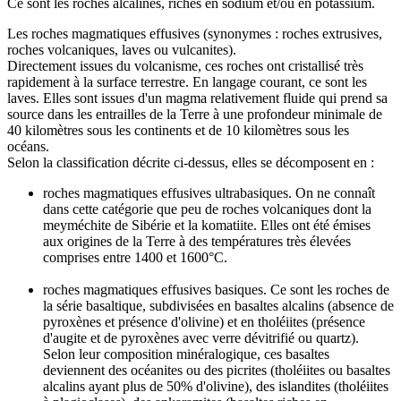
Ce sont les roches alcalines, riches en sodium et/ou en potassium.
Les roches magmatiques effusives
(synonymes : roches extrusives,
roches volcaniques, laves ou vulcanites).
Directement issues du volcanisme, ces roches ont cristallisé très
rapidement à la surface terrestre. En langage courant, ce sont les
laves. Elles sont issues d'un magma relativement fluide qui prend sa
source dans les entrailles de la Terre à une profondeur minimale de
40 kilomètres sous les continents et de 10 kilomètres sous les
océans.
Selon la classification décrite ci-dessus, elles se décomposent en :
roches magmatiques effusives ultrabasiques. On ne connaît
dans cette catégorie que peu de roches volcaniques dont la
meyméchite de Sibérie et la komatiite. Elles ont été émises
aux origines de la Terre à des températures très élevées
comprises entre 1400 et 1600°C.
roches magmatiques effusives basiques. Ce sont les roches de
la série basaltique, subdivisées en basaltes alcalins (absence de
pyroxènes et présence d'olivine) et en tholéiites (présence
d'augite et de pyroxènes avec verre dévitrifié ou quartz).
Selon leur composition minéralogique, ces basaltes
deviennent des océanites ou des picrites (tholéiites ou basaltes
alcalins ayant plus de 50% d'olivine), des islandites (tholéiites