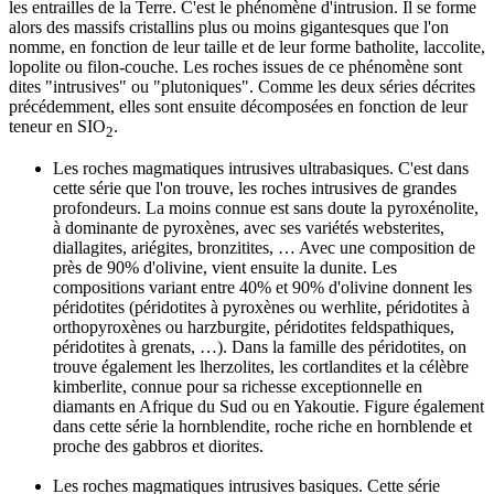
les entrailles de la Terre. C'est le phénomène d'intrusion. Il se forme
alors des massifs cristallins plus ou moins gigantesques que l'on
nomme, en fonction de leur taille et de leur forme batholite, laccolite,
lopolite ou filon-couche. Les roches issues de ce phénomène sont
dites "intrusives" ou "plutoniques". Comme les deux séries décrites
précédemment, elles sont ensuite décomposées en fonction de leur
teneur en SIO
.
2
Les roches magmatiques intrusives ultrabasiques. C'est dans
cette série que l'on trouve, les roches intrusives de grandes
profondeurs. La moins connue est sans doute la pyroxénolite,
à dominante de pyroxènes, avec ses variétés websterites,
diallagites, ariégites, bronzitites, … Avec une composition de
près de 90% d'olivine, vient ensuite la dunite. Les
compositions variant entre 40% et 90% d'olivine donnent les
péridotites (péridotites à pyroxènes ou werhlite, péridotites à
orthopyroxènes ou harzburgite, péridotites feldspathiques,
péridotites à grenats, …). Dans la famille des péridotites, on
trouve également les lherzolites, les cortlandites et la célèbre
kimberlite, connue pour sa richesse exceptionnelle en
diamants en Afrique du Sud ou en Yakoutie. Figure également
dans cette série la hornblendite, roche riche en hornblende et
proche des gabbros et diorites.
Les roches magmatiques intrusives basiques. Cette série