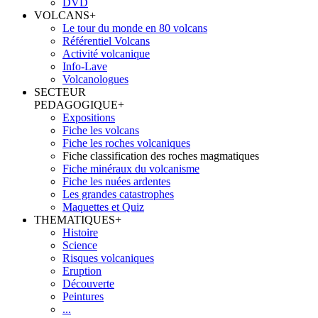
DVD
VOLCANS
+
Le tour du monde en 80 volcans
Référentiel Volcans
Activité volcanique
Info-Lave
Volcanologues
SECTEUR
PEDAGOGIQUE
+
Expositions
Fiche les volcans
Fiche les roches volcaniques
Fiche classification des roches magmatiques
Fiche minéraux du volcanisme
Fiche les nuées ardentes
Les grandes catastrophes
Maquettes et Quiz
THEMATIQUES
+
Histoire
Science
Risques volcaniques
Eruption
Découverte
Peintures
...