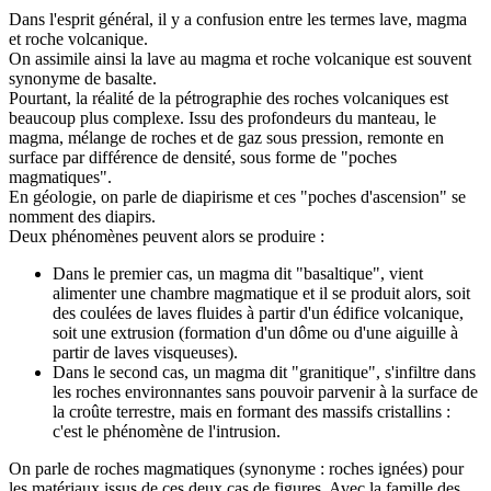
Dans l'esprit général, il y a confusion entre les termes lave, magma
et roche volcanique.
On assimile ainsi la lave au magma et roche volcanique est souvent
synonyme de basalte.
Pourtant, la réalité de la pétrographie des roches volcaniques est
beaucoup plus complexe. Issu des profondeurs du manteau, le
magma, mélange de roches et de gaz sous pression, remonte en
surface par différence de densité, sous forme de "poches
magmatiques".
En géologie, on parle de diapirisme et ces "poches d'ascension" se
nomment des diapirs.
Deux phénomènes peuvent alors se produire :
Dans le premier cas, un magma dit "basaltique", vient
alimenter une chambre magmatique et il se produit alors, soit
des coulées de laves fluides à partir d'un édifice volcanique,
soit une extrusion (formation d'un dôme ou d'une aiguille à
partir de laves visqueuses).
Dans le second cas, un magma dit "granitique", s'infiltre dans
les roches environnantes sans pouvoir parvenir à la surface de
la croûte terrestre, mais en formant des massifs cristallins :
c'est le phénomène de l'intrusion.
On parle de roches magmatiques (synonyme : roches ignées) pour
les matériaux issus de ces deux cas de figures. Avec la famille des