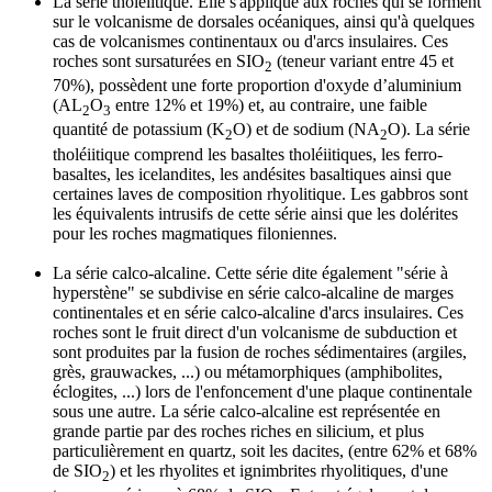
La série tholéiitique.
Elle s'applique aux roches qui se forment
sur le volcanisme de dorsales océaniques, ainsi qu'à quelques
cas de volcanismes continentaux ou d'arcs insulaires. Ces
roches sont sursaturées en SIO
(teneur variant entre 45 et
2
70%), possèdent une forte proportion d'oxyde d’aluminium
(AL
O
entre 12% et 19%) et, au contraire, une faible
2
3
quantité de potassium (K
O) et de sodium (NA
O). La série
2
2
tholéiitique comprend les basaltes tholéiitiques, les ferro-
basaltes, les icelandites, les andésites basaltiques ainsi que
certaines laves de composition rhyolitique. Les gabbros sont
les équivalents intrusifs de cette série ainsi que les dolérites
pour les roches magmatiques filoniennes.
La série calco-alcaline.
Cette série dite également "série à
hyperstène" se subdivise en série calco-alcaline de marges
continentales et en série calco-alcaline d'arcs insulaires. Ces
roches sont le fruit direct d'un volcanisme de subduction et
sont produites par la fusion de roches sédimentaires (argiles,
grès, grauwackes, ...) ou métamorphiques (amphibolites,
éclogites, ...) lors de l'enfoncement d'une plaque continentale
sous une autre. La série calco-alcaline est représentée en
grande partie par des roches riches en silicium, et plus
particulièrement en quartz, soit les dacites, (entre 62% et 68%
de SIO
) et les rhyolites et ignimbrites rhyolitiques, d'une
2