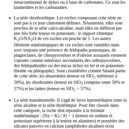
intracontinental de dykes ou à base de carbonates. Ce sont les
kimberlites et les carbonatites.
La série shoshonitique.
Les roches composant cette série ne
sont pas à ce jour clairement définies. Néanmoins, elles sont
proches de la série calco-alcaline, mais elles en diffèrent par
une très forte teneur en potassium ; le rapport chimique
K
O/NA
O de ces roches est proche de 1. Les autres
2
2
éléments minéralogiques de ces roches sont variables mais
avec toujours une présence de feldspaths potassiques, de
plagioclases, de clinopyroxènes et d'olivine auxquels viennent
s'ajouter comme minéraux secondaires des orthopyroxènes,
des feldspathoïdes ou des micas riches en fer et en potassium
(biotite ou phlogopite). Sont considérées comme faisant partie
de cette série, les absarokites (teneur en SIO
inférieure à
2
50%), les shoshonites (teneur en SIO
comprise entre 50% et
2
57%) et les latites (teneur en SIO
> 57%).
2
La série transitionnelle.
Il s'agit de laves intermédiaires entre la
série alcaline et la série tholéiitique. Pour être classée dans
cette catégorie, la roche doit répondre à la formule
mathématique : (Na + K) / Al > 1 (teneur en sodium et
potassium supérieure à la teneur en alumines) et posséder des
silicates pauvres en calcium (amphiboles alcalines et/ou