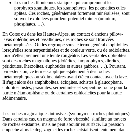
Les roches filoniennes sialiques qui comprennent les
porphyres granitiques, les granophyres, les pegmatites et les
aplites. Ces roches, généralement fortement minéralisées, sont
souvent exploitées pour leur potentiel minier (uranium,
phosphates, …).
En Corse ou dans les Hautes-Alpes, au contact d'anciens pillow-
lavas doléritiques et basaltiques, des roches se sont trouvées
métamorphisées. On les regroupe sous le terme général d'ophiolites
lorsqu'elles sont serpentinisées et de couleur verte, ou de radiolarites,
lorsqu'elles prennent une teinte rougeâtre. Les véritables ophiolites
sont des roches magmatiques (dolérites, lamprophyres, diorites,
péridotites, lherzolites, euphotides et autres gabbros, …). Pourtant,
par extension, ce terme s'applique également à des roches
métamorphiques ou sédimentaires ayant été en contact avec la lave.
Il s'agit alors des amphibolites, éclogites, schistes à glaucophane,
chloritoschistes, prasinites, serpentinites et serpentine-roche pour la
partie métamorphisme ou de certaines ophicalcites pour la partie
sédimentaire.
Les roches magmatiques intrusives
(synonyme : roches plutoniques).
Dans certains cas, un magma de forte viscosité, s'infiltre au travers
de roches existantes, mais ne peut aboutir en surface. La pression
empêche alors le dégazage et les roches cristallisent lentement dans