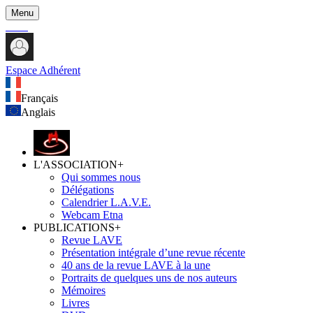
Menu
Espace Adhérent
Français
Anglais
L'ASSOCIATION
+
Qui sommes nous
Délégations
Calendrier L.A.V.E.
Webcam Etna
PUBLICATIONS
+
Revue LAVE
Présentation intégrale d’une revue récente
40 ans de la revue LAVE à la une
Portraits de quelques uns de nos auteurs
Mémoires
Livres