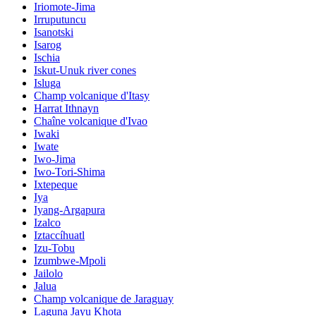
Iriomote-Jima
Irruputuncu
Isanotski
Isarog
Ischia
Iskut-Unuk river cones
Isluga
Champ volcanique d'Itasy
Harrat Ithnayn
Chaîne volcanique d'Ivao
Iwaki
Iwate
Iwo-Jima
Iwo-Tori-Shima
Ixtepeque
Iya
Iyang-Argapura
Izalco
Iztaccíhuatl
Izu-Tobu
Izumbwe-Mpoli
Jailolo
Jalua
Champ volcanique de Jaraguay
Laguna Jayu Khota