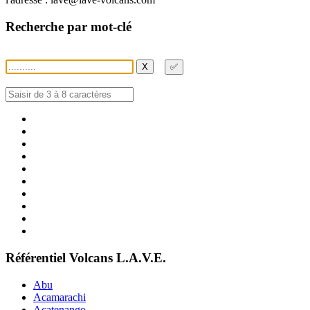
Recherche par mot-clé
X
✅
Référentiel Volcans L.A.V.E.
Abu
Acamarachi
Acatenango