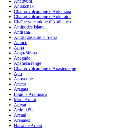
Aneityum
Aniakchak
Champ volcanique d'Ankaizina
Champ volcanique d'Ankaratra
Chaîne volcanique d'Antillanca
Antipodes Island
Antisana
Antofagasta de la Sierra
Antuco
Aoba
Aoga-Shima
Apagado
Apaneca range
Champ volcanique d'Apastepeque
Apo
Apoyeque
Aracar
Aragats
Laguna Aramuaca
Mont Ararat
Arayat
Ardoukôba
Arenal
Arenales
Harra de Arhab