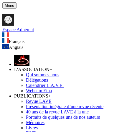
Menu
Espace Adhérent
Français
Anglais
L'ASSOCIATION
+
Qui sommes nous
Délégations
Calendrier L.A.V.E.
Webcam Etna
PUBLICATIONS
+
Revue LAVE
Présentation intégrale d’une revue récente
40 ans de la revue LAVE à la une
Portraits de quelques uns de nos auteurs
Mémoires
Livres