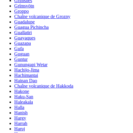
Grimsnes
Grímsvötn
Groppo
Chaîne volcanique de Grozny
Guadalupe
Guagua Pichincha
Guallatiri
Guayaques
Guazapa
Gufa
Guguan
Guntur
Gunungapi Wetar
Hachijo-Jima
Hachimantai
Hainan Dao
Chaîne volcanique de Hakkoda
Hakone
Haku-San
Haleakala
Halla
Hanish
Hargy
Harrah
Haruj