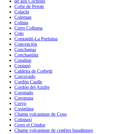
Île aux Cochons
Cofre de Perote
Colachi
Coleman
Colima
Cerro Colluma
Colo
Comondú-La Purísima
Concepción
Conchagua
Conchagüita
Copahue
Copiapó
Caldeira de Corbetti
Corcovado
Cordón Caulle
Cordón del Azufre
Coronado
Coropuna
Corvo
Cosigüina
Champ volcanique de Coso
Cotopaxi
Cerro el Cóndor
Champ volcanique de cratères basaltiques