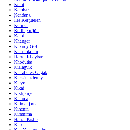
Kelut
Kembar
Kendang
Îles Kerguelen
Kerinci
Kerlingarfjöll
Ketoi
Khangar
Khanuy Gol
Kharimkotan
Harrat Khaybar
Khodutka
Kialagvik
Kiaraberes-Gagak
Kick-'em-Jenny
Kieyo
Kikai
Kikhpinych
Kilauea
Kilimanjaro
Kinenin
Kirishima
Harrat Kishb
Kiska
Kita Yatsuga-take