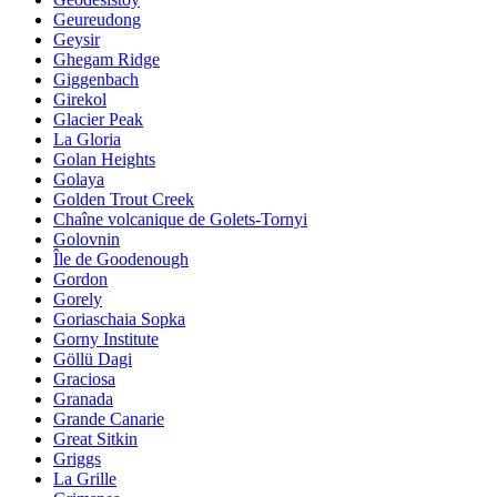
Geureudong
Geysir
Ghegam Ridge
Giggenbach
Girekol
Glacier Peak
La Gloria
Golan Heights
Golaya
Golden Trout Creek
Chaîne volcanique de Golets-Tornyi
Golovnin
Île de Goodenough
Gordon
Gorely
Goriaschaia Sopka
Gorny Institute
Göllü Dagi
Graciosa
Granada
Grande Canarie
Great Sitkin
Griggs
La Grille