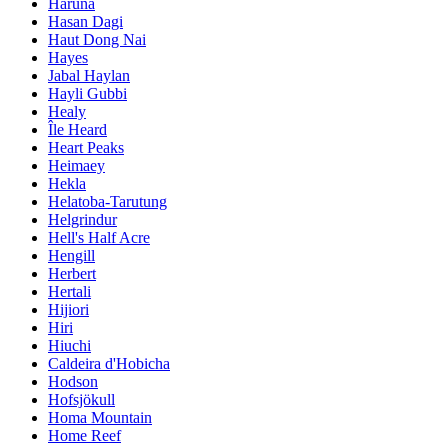
Haruna
Hasan Dagi
Haut Dong Nai
Hayes
Jabal Haylan
Hayli Gubbi
Healy
Île Heard
Heart Peaks
Heimaey
Hekla
Helatoba-Tarutung
Helgrindur
Hell's Half Acre
Hengill
Herbert
Hertali
Hijiori
Hiri
Hiuchi
Caldeira d'Hobicha
Hodson
Hofsjökull
Homa Mountain
Home Reef