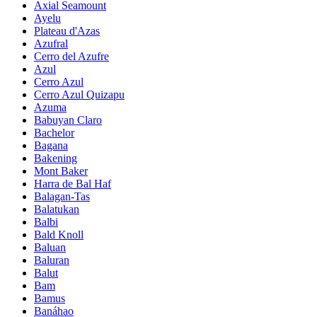
Axial Seamount
Ayelu
Plateau d'Azas
Azufral
Cerro del Azufre
Azul
Cerro Azul
Cerro Azul Quizapu
Azuma
Babuyan Claro
Bachelor
Bagana
Bakening
Mont Baker
Harra de Bal Haf
Balagan-Tas
Balatukan
Balbi
Bald Knoll
Baluan
Baluran
Balut
Bam
Bamus
Banáhao