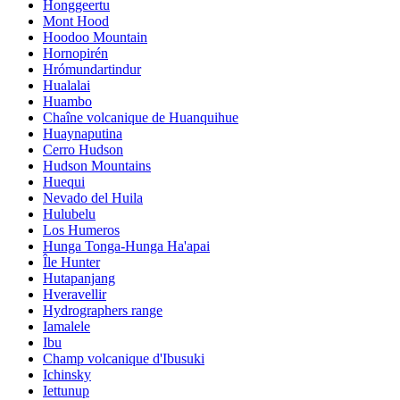
Honggeertu
Mont Hood
Hoodoo Mountain
Hornopirén
Hrómundartindur
Hualalai
Huambo
Chaîne volcanique de Huanquihue
Huaynaputina
Cerro Hudson
Hudson Mountains
Huequi
Nevado del Huila
Hulubelu
Los Humeros
Hunga Tonga-Hunga Ha'apai
Île Hunter
Hutapanjang
Hveravellir
Hydrographers range
Iamalele
Ibu
Champ volcanique d'Ibusuki
Ichinsky
Iettunup