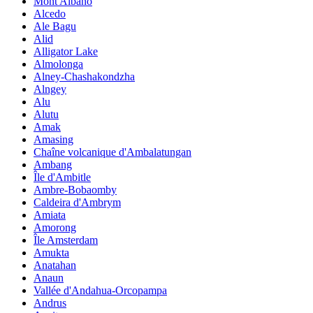
Mont Albano
Alcedo
Ale Bagu
Alid
Alligator Lake
Almolonga
Alney-Chashakondzha
Alngey
Alu
Alutu
Amak
Amasing
Chaîne volcanique d'Ambalatungan
Ambang
Île d'Ambitle
Ambre-Bobaomby
Caldeira d'Ambrym
Amiata
Amorong
Île Amsterdam
Amukta
Anatahan
Anaun
Vallée d'Andahua-Orcopampa
Andrus