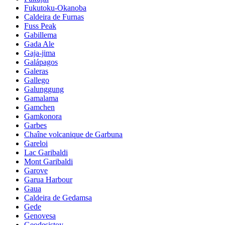
Fukutoku-Okanoba
Caldeira de Furnas
Fuss Peak
Gabillema
Gada Ale
Gaja-jima
Galápagos
Galeras
Gallego
Galunggung
Gamalama
Gamchen
Gamkonora
Garbes
Chaîne volcanique de Garbuna
Gareloi
Lac Garibaldi
Mont Garibaldi
Garove
Garua Harbour
Gaua
Caldeira de Gedamsa
Gede
Genovesa
Geodesistoy