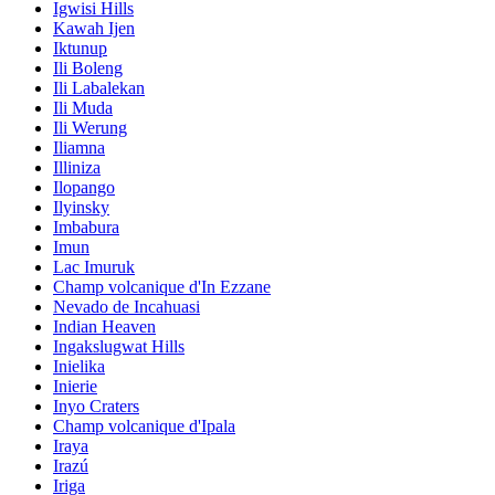
Igwisi Hills
Kawah Ijen
Iktunup
Ili Boleng
Ili Labalekan
Ili Muda
Ili Werung
Iliamna
Illiniza
Ilopango
Ilyinsky
Imbabura
Imun
Lac Imuruk
Champ volcanique d'In Ezzane
Nevado de Incahuasi
Indian Heaven
Ingakslugwat Hills
Inielika
Inierie
Inyo Craters
Champ volcanique d'Ipala
Iraya
Irazú
Iriga