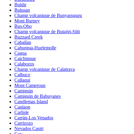
Buldir
Bulusan
Champ volcanique de Bunyaruguru
Mont Burney
Bus-Obo
Champ volcanique de Butajiri-Silti
Buzzard Creek
Cabalían
Caburgua-Huelemolle
Cagua
Caichinque
Calabozos
Champ volcanique de Calatrava
Calbuco
Callaqui
Mont Cameroun
Camiguin
Camiguin de Babuyanes
Candlemas Island
Canlaon
Carlisle
Carrán-Los Venados
Carrizozo
Nevados Casiri
Cay