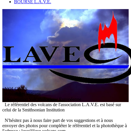
BOURSE L.A.V.E.
VOLCANS
/ Référentiel Volcans
L
'
A
ssociation
V
olcanologique
E
uropéenne
Le référentiel des volcans de l'association L.A.V.E. est basé sur
celui de la Smithsonian Institution
N'hésitez pas à nous faire part de vos suggestions et à nous
envoyer des photos pour compléter le référentiel et la photothèque à
l'adresse : lave@lave-volcans.com