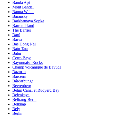
Banda Api
Mont Bandai
Banua Wuhu
Baransky
Barkhatnaya Sopka
Barren Island
The Barrier
Barú
Barva
Bas Dong Nai
Batu Tara
Batur
Cerro Bayo
Bayonnaise Rocks
Champ volcanique de Bayuda
Bazman
Bárcena
Bárðarbunga
Beerenberg
Behm Canal et Rudyerd Bay
Belenkaya
Belirang-Beriti
Belknap
Bely
Berlin