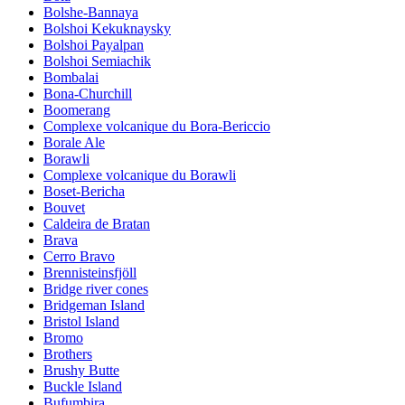
Bolshe-Bannaya
Bolshoi Kekuknaysky
Bolshoi Payalpan
Bolshoi Semiachik
Bombalai
Bona-Churchill
Boomerang
Complexe volcanique du Bora-Bericcio
Borale Ale
Borawli
Complexe volcanique du Borawli
Boset-Bericha
Bouvet
Caldeira de Bratan
Brava
Cerro Bravo
Brennisteinsfjöll
Bridge river cones
Bridgeman Island
Bristol Island
Bromo
Brothers
Brushy Butte
Buckle Island
Bufumbira