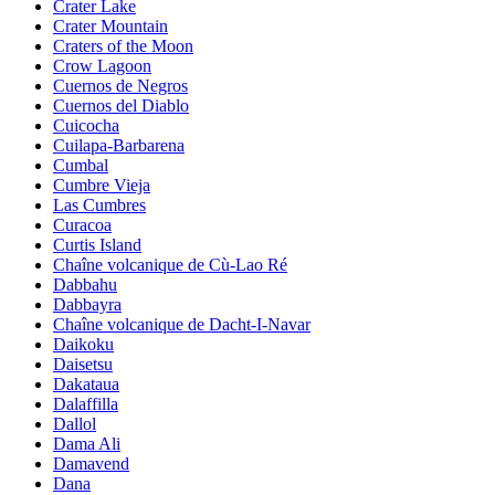
Crater Lake
Crater Mountain
Craters of the Moon
Crow Lagoon
Cuernos de Negros
Cuernos del Diablo
Cuicocha
Cuilapa-Barbarena
Cumbal
Cumbre Vieja
Las Cumbres
Curacoa
Curtis Island
Chaîne volcanique de Cù-Lao Ré
Dabbahu
Dabbayra
Chaîne volcanique de Dacht-I-Navar
Daikoku
Daisetsu
Dakataua
Dalaffilla
Dallol
Dama Ali
Damavend
Dana