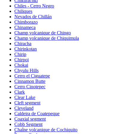
Chikurachki
Chiles - Cerro Negro
Chiliques
Nevados de Chillán
Chimborazo
Chinameca
Champ volcanique de Chingo
Champ volcanique de Chiquimula
Chiracha
Chirinkotan
Chirip
Chirpoi
Chokai
Chyulu Hills
Cerro el Ciguatepe
Cinnamon Butte
Cerro Cinotepec
Clark
Clear Lake
Cleft segment
Cleveland
Caldeira de Coatepeque
Coaxial segment
Cobb Segment
Chaîne volcanique de Cochiquito