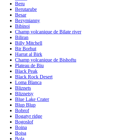
Beru
Berutarube
Besar
Bezymianny
Bibinoi
Champ volcanique de Bilate river
Biliran
Billy Mitchell
Bir Borhut
Harrat al Birk
Champ volcanique de Bishoftu
Plateau de Biu
Black Peak
Black Rock Desert
Loma Blanca
Bliznets
Bliznetsy
Blue Lake Crater
Blup Blup
Bobrof
Bogatyr ridge
Bogoslof
Boina
Boisa
Bola