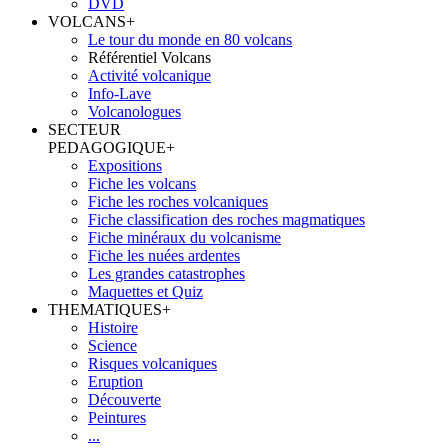
DVD
VOLCANS
+
Le tour du monde en 80 volcans
Référentiel Volcans
Activité volcanique
Info-Lave
Volcanologues
SECTEUR
PEDAGOGIQUE
+
Expositions
Fiche les volcans
Fiche les roches volcaniques
Fiche classification des roches magmatiques
Fiche minéraux du volcanisme
Fiche les nuées ardentes
Les grandes catastrophes
Maquettes et Quiz
THEMATIQUES
+
Histoire
Science
Risques volcaniques
Eruption
Découverte
Peintures
...