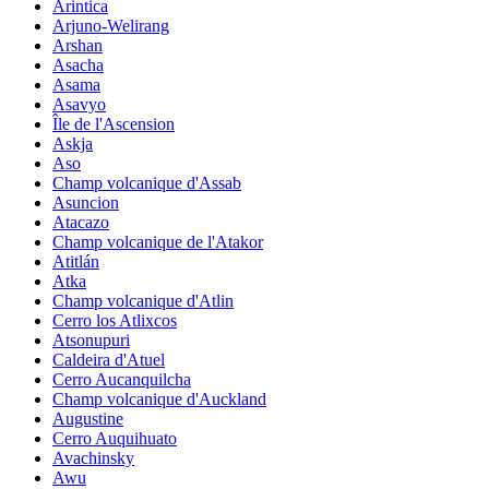
Arintica
Arjuno-Welirang
Arshan
Asacha
Asama
Asavyo
Île de l'Ascension
Askja
Aso
Champ volcanique d'Assab
Asuncion
Atacazo
Champ volcanique de l'Atakor
Atitlán
Atka
Champ volcanique d'Atlin
Cerro los Atlixcos
Atsonupuri
Caldeira d'Atuel
Cerro Aucanquilcha
Champ volcanique d'Auckland
Augustine
Cerro Auquihuato
Avachinsky
Awu