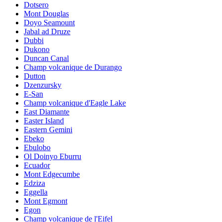
Dotsero
Mont Douglas
Doyo Seamount
Jabal ad Druze
Dubbi
Dukono
Duncan Canal
Champ volcanique de Durango
Dutton
Dzenzursky
E-San
Champ volcanique d'Eagle Lake
East Diamante
Easter Island
Eastern Gemini
Ebeko
Ebulobo
Ol Doinyo Eburru
Ecuador
Mont Edgecumbe
Edziza
Eggella
Mont Egmont
Egon
Champ volcanique de l'Eifel