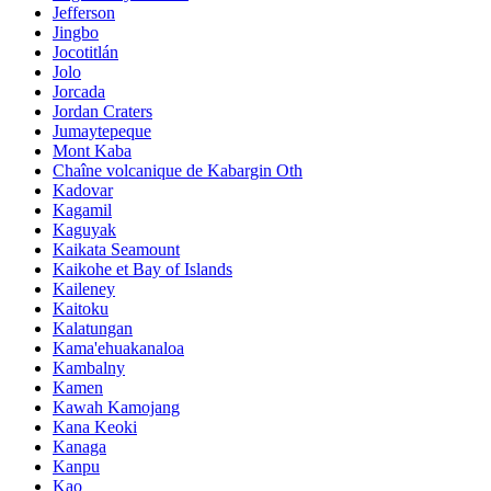
Jefferson
Jingbo
Jocotitlán
Jolo
Jorcada
Jordan Craters
Jumaytepeque
Mont Kaba
Chaîne volcanique de Kabargin Oth
Kadovar
Kagamil
Kaguyak
Kaikata Seamount
Kaikohe et Bay of Islands
Kaileney
Kaitoku
Kalatungan
Kama'ehuakanaloa
Kambalny
Kamen
Kawah Kamojang
Kana Keoki
Kanaga
Kanpu
Kao