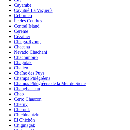
Cayambe
Cayutué-La Viguería
Ceboruco
Île des Cendres
Central Island
Cereme
Cézallier
Ch'uga-Ryong
Chacana
Nevado Chachani
Chachimbiro
Chagulak
Chaitén
Chaîne des Puys
Champs Phlégréens
Champs Phlégréens de la Mer de Sicile
Changbaishan
Chao
Cerro Chascon
Cherny
Cherpuk
Chichinautzin
El Chichón
Chiginagak