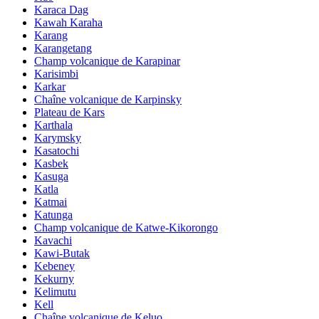
Karaca Dag
Kawah Karaha
Karang
Karangetang
Champ volcanique de Karapinar
Karisimbi
Karkar
Chaîne volcanique de Karpinsky
Plateau de Kars
Karthala
Karymsky
Kasatochi
Kasbek
Kasuga
Katla
Katmai
Katunga
Champ volcanique de Katwe-Kikorongo
Kavachi
Kawi-Butak
Kebeney
Kekurny
Kelimutu
Kell
Chaîne volcanique de Keluo