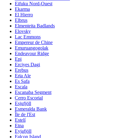
Eifuku Nord-Ouest
Ekarma
El Hierro
Elbrus
Elmenteita Badlands
Elovsky
Lac Emmons
Empereur de Chine
Emuruangogolak
Endeavour Ridge
Epi
Erciyes Dagi
Erebus
Erta Ale
Es Safa
Escala
Escanaba Segment
Cerro Escorial
Esjufjöll
Esmeralda Bank
Île de l'Est
Estelí
Etna
Eyjafjöll
Falcon Island