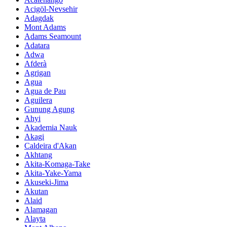
Acigöl-Nevsehir
Adagdak
Mont Adams
Adams Seamount
Adatara
Adwa
Afderà
Agrigan
Agua
Agua de Pau
Aguilera
Gunung Agung
Ahyi
Akademia Nauk
Akagi
Caldeira d'Akan
Akhtang
Akita-Komaga-Take
Akita-Yake-Yama
Akuseki-Jima
Akutan
Alaid
Alamagan
Alayta