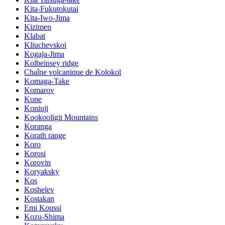
Kita-Fukutokutai
Kita-Iwo-Jima
Kizimen
Klabat
Kliuchevskoi
Kogaja-Jima
Kolbeinsey ridge
Chaîne volcanique de Kolokol
Komaga-Take
Komarov
Kone
Koniuji
Kookooligit Mountains
Koranga
Korath range
Koro
Korosi
Korovin
Koryaksky
Kos
Koshelev
Kostakan
Emi Koussi
Kozu-Shima