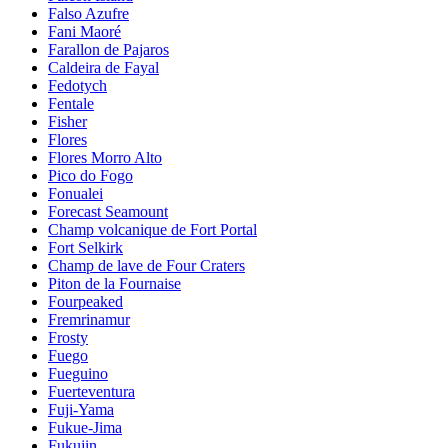
Falso Azufre
Fani Maoré
Farallon de Pajaros
Caldeira de Fayal
Fedotych
Fentale
Fisher
Flores
Flores Morro Alto
Pico do Fogo
Fonualei
Forecast Seamount
Champ volcanique de Fort Portal
Fort Selkirk
Champ de lave de Four Craters
Piton de la Fournaise
Fourpeaked
Fremrinamur
Frosty
Fuego
Fueguino
Fuerteventura
Fuji-Yama
Fukue-Jima
Fukujin