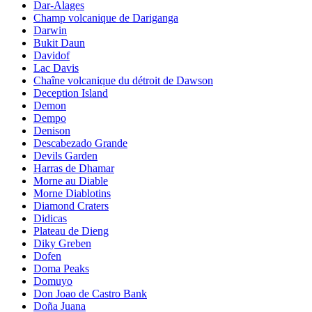
Dar-Alages
Champ volcanique de Dariganga
Darwin
Bukit Daun
Davidof
Lac Davis
Chaîne volcanique du détroit de Dawson
Deception Island
Demon
Dempo
Denison
Descabezado Grande
Devils Garden
Harras de Dhamar
Morne au Diable
Morne Diablotins
Diamond Craters
Didicas
Plateau de Dieng
Diky Greben
Dofen
Doma Peaks
Domuyo
Don Joao de Castro Bank
Doña Juana