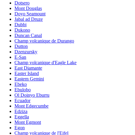
Dotsero
Mont Douglas
Doyo Seamount
Jabal ad Druze
Dubbi
Dukono
Duncan Canal
Champ volcanique de Durango
Dutton
Dzenzursky
E-San
Champ volcanique d'Eagle Lake
East Diamante
Easter Island
Eastern Gemini
Ebeko
Ebulobo
Ol Doinyo Eburru
Ecuador
Mont Edgecumbe
Edziza
Eggella
Mont Egmont
Egon
Champ volcanique de l'Eifel