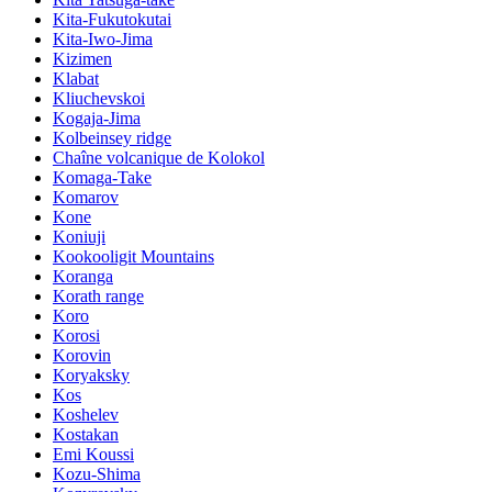
Kita-Fukutokutai
Kita-Iwo-Jima
Kizimen
Klabat
Kliuchevskoi
Kogaja-Jima
Kolbeinsey ridge
Chaîne volcanique de Kolokol
Komaga-Take
Komarov
Kone
Koniuji
Kookooligit Mountains
Koranga
Korath range
Koro
Korosi
Korovin
Koryaksky
Kos
Koshelev
Kostakan
Emi Koussi
Kozu-Shima