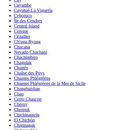
Cayambe
Cayutué-La Viguería
Ceboruco
Île des Cendres
Central Island
Cereme
Cézallier
Ch'uga-Ryong
Chacana
Nevado Chachani
Chachimbiro
Chagulak
Chaitén
Chaîne des Puys
Champs Phlégréens
Champs Phlégréens de la Mer de Sicile
Changbaishan
Chao
Cerro Chascon
Cherny
Cherpuk
Chichinautzin
El Chichón
Chiginagak