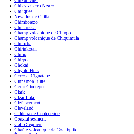
Chikurachki
Chiles - Cerro Negro
Chiliques
Nevados de Chillán
Chimborazo
Chinameca
Champ volcanique de Chingo
Champ volcanique de Chiquimula
Chiracha
Chirinkotan
Chirip
Chirpoi
Chokai
Chyulu Hills
Cerro el Ciguatepe
Cinnamon Butte
Cerro Cinotepec
Clark
Clear Lake
Cleft segment
Cleveland
Caldeira de Coatepeque
Coaxial segment
Cobb Segment
Chaîne volcanique de Cochiquito