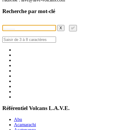
Recherche par mot-clé
X
✅
Référentiel Volcans L.A.V.E.
Abu
Acamarachi
Acatenango