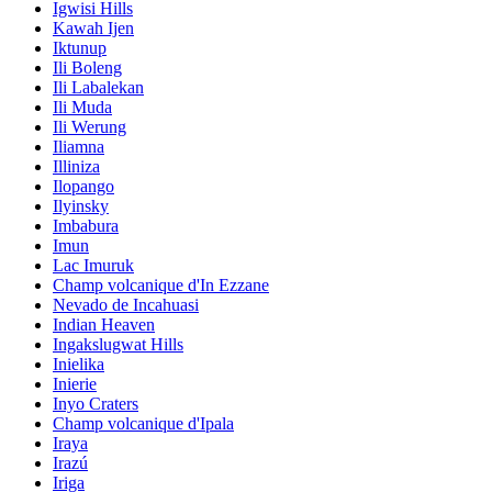
Igwisi Hills
Kawah Ijen
Iktunup
Ili Boleng
Ili Labalekan
Ili Muda
Ili Werung
Iliamna
Illiniza
Ilopango
Ilyinsky
Imbabura
Imun
Lac Imuruk
Champ volcanique d'In Ezzane
Nevado de Incahuasi
Indian Heaven
Ingakslugwat Hills
Inielika
Inierie
Inyo Craters
Champ volcanique d'Ipala
Iraya
Irazú
Iriga