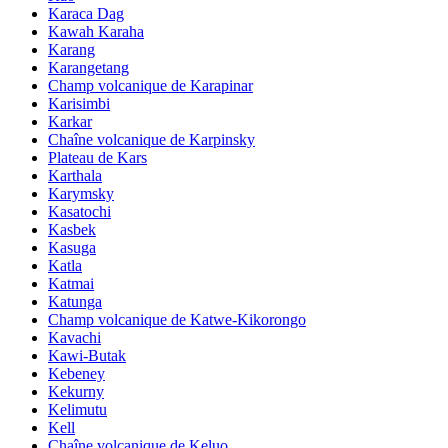
Karaca Dag
Kawah Karaha
Karang
Karangetang
Champ volcanique de Karapinar
Karisimbi
Karkar
Chaîne volcanique de Karpinsky
Plateau de Kars
Karthala
Karymsky
Kasatochi
Kasbek
Kasuga
Katla
Katmai
Katunga
Champ volcanique de Katwe-Kikorongo
Kavachi
Kawi-Butak
Kebeney
Kekurny
Kelimutu
Kell
Chaîne volcanique de Keluo