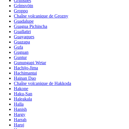
Grimsnes
Grímsvötn
Groppo
Chaîne volcanique de Grozny
Guadalupe
Guagua Pichincha
Guallatiri
Guayaques
Guazapa
Gufa
Guguan
Guntur
Gunungapi Wetar
Hachijo-Jima
Hachimantai
Hainan Dao
Chaîne volcanique de Hakkoda
Hakone
Haku-San
Haleakala
Halla
Hanish
Hargy
Harrah
Haruj