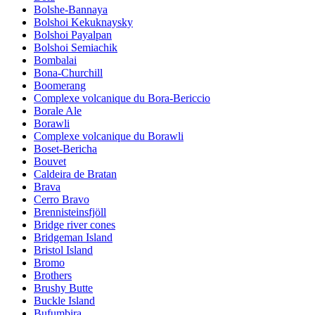
Bolshe-Bannaya
Bolshoi Kekuknaysky
Bolshoi Payalpan
Bolshoi Semiachik
Bombalai
Bona-Churchill
Boomerang
Complexe volcanique du Bora-Bericcio
Borale Ale
Borawli
Complexe volcanique du Borawli
Boset-Bericha
Bouvet
Caldeira de Bratan
Brava
Cerro Bravo
Brennisteinsfjöll
Bridge river cones
Bridgeman Island
Bristol Island
Bromo
Brothers
Brushy Butte
Buckle Island
Bufumbira