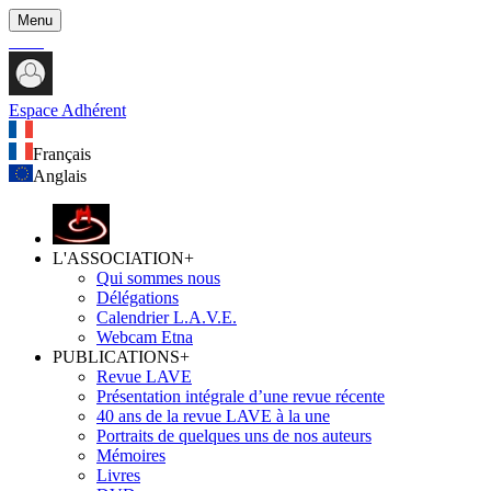
Menu
Espace Adhérent
Français
Anglais
L'ASSOCIATION
+
Qui sommes nous
Délégations
Calendrier L.A.V.E.
Webcam Etna
PUBLICATIONS
+
Revue LAVE
Présentation intégrale d’une revue récente
40 ans de la revue LAVE à la une
Portraits de quelques uns de nos auteurs
Mémoires
Livres