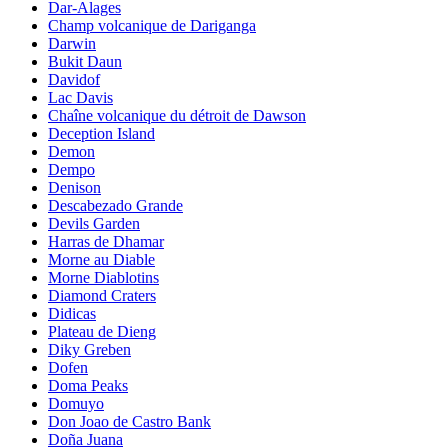
Dar-Alages
Champ volcanique de Dariganga
Darwin
Bukit Daun
Davidof
Lac Davis
Chaîne volcanique du détroit de Dawson
Deception Island
Demon
Dempo
Denison
Descabezado Grande
Devils Garden
Harras de Dhamar
Morne au Diable
Morne Diablotins
Diamond Craters
Didicas
Plateau de Dieng
Diky Greben
Dofen
Doma Peaks
Domuyo
Don Joao de Castro Bank
Doña Juana