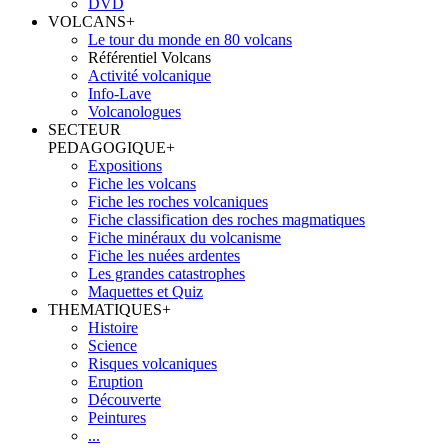
DVD
VOLCANS
+
Le tour du monde en 80 volcans
Référentiel Volcans
Activité volcanique
Info-Lave
Volcanologues
SECTEUR
PEDAGOGIQUE
+
Expositions
Fiche les volcans
Fiche les roches volcaniques
Fiche classification des roches magmatiques
Fiche minéraux du volcanisme
Fiche les nuées ardentes
Les grandes catastrophes
Maquettes et Quiz
THEMATIQUES
+
Histoire
Science
Risques volcaniques
Eruption
Découverte
Peintures
...