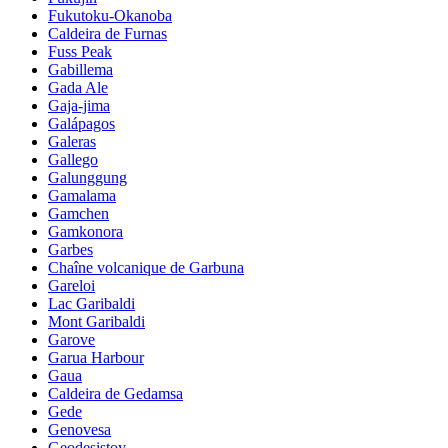
Fukutoku-Okanoba
Caldeira de Furnas
Fuss Peak
Gabillema
Gada Ale
Gaja-jima
Galápagos
Galeras
Gallego
Galunggung
Gamalama
Gamchen
Gamkonora
Garbes
Chaîne volcanique de Garbuna
Gareloi
Lac Garibaldi
Mont Garibaldi
Garove
Garua Harbour
Gaua
Caldeira de Gedamsa
Gede
Genovesa
Geodesistoy