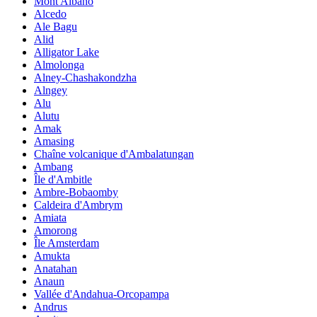
Mont Albano
Alcedo
Ale Bagu
Alid
Alligator Lake
Almolonga
Alney-Chashakondzha
Alngey
Alu
Alutu
Amak
Amasing
Chaîne volcanique d'Ambalatungan
Ambang
Île d'Ambitle
Ambre-Bobaomby
Caldeira d'Ambrym
Amiata
Amorong
Île Amsterdam
Amukta
Anatahan
Anaun
Vallée d'Andahua-Orcopampa
Andrus