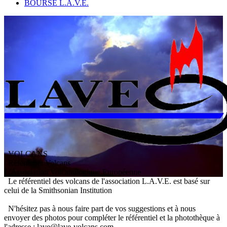
BOURSE L.A.V.E.
VOLCANS
/ Référentiel Volcans
L
'
A
ssociation
V
olcanologique
E
uropéenne
Le référentiel des volcans de l'association L.A.V.E. est basé sur
celui de la Smithsonian Institution
N'hésitez pas à nous faire part de vos suggestions et à nous
envoyer des photos pour compléter le référentiel et la photothèque à
l'adresse : lave@lave-volcans.com