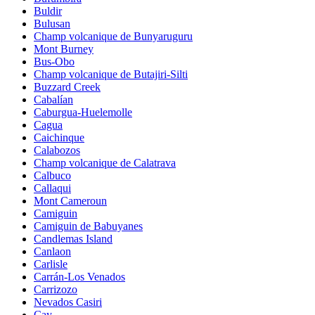
Buldir
Bulusan
Champ volcanique de Bunyaruguru
Mont Burney
Bus-Obo
Champ volcanique de Butajiri-Silti
Buzzard Creek
Cabalían
Caburgua-Huelemolle
Cagua
Caichinque
Calabozos
Champ volcanique de Calatrava
Calbuco
Callaqui
Mont Cameroun
Camiguin
Camiguin de Babuyanes
Candlemas Island
Canlaon
Carlisle
Carrán-Los Venados
Carrizozo
Nevados Casiri
Cay