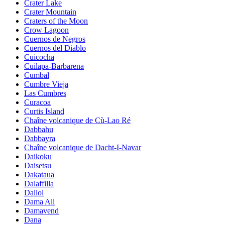
Crater Lake
Crater Mountain
Craters of the Moon
Crow Lagoon
Cuernos de Negros
Cuernos del Diablo
Cuicocha
Cuilapa-Barbarena
Cumbal
Cumbre Vieja
Las Cumbres
Curacoa
Curtis Island
Chaîne volcanique de Cù-Lao Ré
Dabbahu
Dabbayra
Chaîne volcanique de Dacht-I-Navar
Daikoku
Daisetsu
Dakataua
Dalaffilla
Dallol
Dama Ali
Damavend
Dana