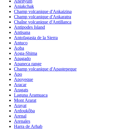
Aneityum
Aniakchak
Champ volcanique d'Ankaizina
Champ volcanique d'Ankaratra
Chaîne volcanique d'Antillanca
Antipodes Island
Antisana
Antofagasta de la Sierra
Antuco
Aoba
Aoga-Shima
Apagado
Apaneca range
Champ volcanique d'Apastepeque
Apo
Apoyeque
Aracar
Aragats
Laguna Aramuaca
Mont Ararat
Arayat
Ardoukôba
Arenal
Arenales
Harra de Arhab