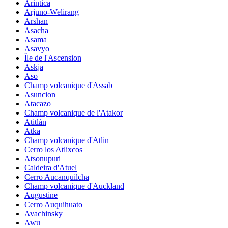
Arintica
Arjuno-Welirang
Arshan
Asacha
Asama
Asavyo
Île de l'Ascension
Askja
Aso
Champ volcanique d'Assab
Asuncion
Atacazo
Champ volcanique de l'Atakor
Atitlán
Atka
Champ volcanique d'Atlin
Cerro los Atlixcos
Atsonupuri
Caldeira d'Atuel
Cerro Aucanquilcha
Champ volcanique d'Auckland
Augustine
Cerro Auquihuato
Avachinsky
Awu