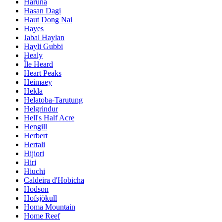
Haruna
Hasan Dagi
Haut Dong Nai
Hayes
Jabal Haylan
Hayli Gubbi
Healy
Île Heard
Heart Peaks
Heimaey
Hekla
Helatoba-Tarutung
Helgrindur
Hell's Half Acre
Hengill
Herbert
Hertali
Hijiori
Hiri
Hiuchi
Caldeira d'Hobicha
Hodson
Hofsjökull
Homa Mountain
Home Reef