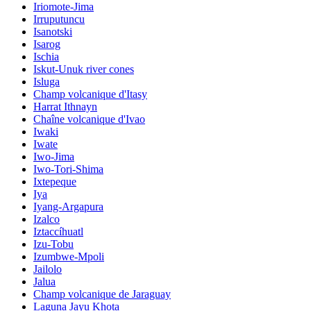
Iriomote-Jima
Irruputuncu
Isanotski
Isarog
Ischia
Iskut-Unuk river cones
Isluga
Champ volcanique d'Itasy
Harrat Ithnayn
Chaîne volcanique d'Ivao
Iwaki
Iwate
Iwo-Jima
Iwo-Tori-Shima
Ixtepeque
Iya
Iyang-Argapura
Izalco
Iztaccíhuatl
Izu-Tobu
Izumbwe-Mpoli
Jailolo
Jalua
Champ volcanique de Jaraguay
Laguna Jayu Khota