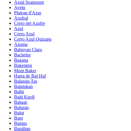
Axial Seamount
Ayelu
Plateau d'Azas
Azufral
Cerro del Azufre
Azul
Cerro Azul
Cerro Azul Quizapu
Azuma
Babuyan Claro
Bachelor
Bagana
Bakening
Mont Baker
Harra de Bal Haf
Balagan-Tas
Balatukan
Balbi
Bald Knoll
Baluan
Baluran
Balut
Bam
Bamus
Banáhao