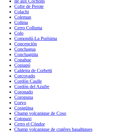
Île aux Cochons
Cofre de Perote
Colachi
Coleman
Colima
Cerro Colluma
Colo
Comondú-La Purísima
Concepción
Conchagua
Conchagüita
Copahue
Copiapó
Caldeira de Corbetti
Corcovado
Cordón Caulle
Cordón del Azufre
Coronado
Coropuna
Corvo
Cosigüina
Champ volcanique de Coso
Cotopaxi
Cerro el Cóndor
Champ volcanique de cratères basaltiques