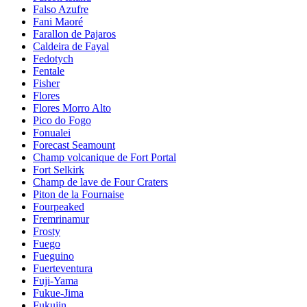
Falso Azufre
Fani Maoré
Farallon de Pajaros
Caldeira de Fayal
Fedotych
Fentale
Fisher
Flores
Flores Morro Alto
Pico do Fogo
Fonualei
Forecast Seamount
Champ volcanique de Fort Portal
Fort Selkirk
Champ de lave de Four Craters
Piton de la Fournaise
Fourpeaked
Fremrinamur
Frosty
Fuego
Fueguino
Fuerteventura
Fuji-Yama
Fukue-Jima
Fukujin