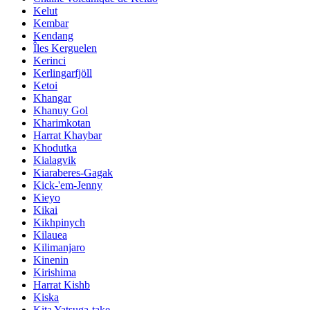
Kelut
Kembar
Kendang
Îles Kerguelen
Kerinci
Kerlingarfjöll
Ketoi
Khangar
Khanuy Gol
Kharimkotan
Harrat Khaybar
Khodutka
Kialagvik
Kiaraberes-Gagak
Kick-'em-Jenny
Kieyo
Kikai
Kikhpinych
Kilauea
Kilimanjaro
Kinenin
Kirishima
Harrat Kishb
Kiska
Kita Yatsuga-take