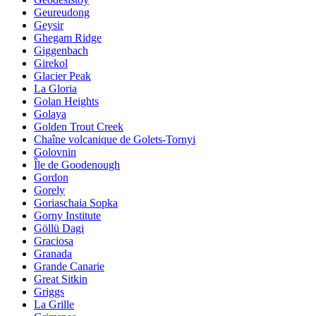
Geureudong
Geysir
Ghegam Ridge
Giggenbach
Girekol
Glacier Peak
La Gloria
Golan Heights
Golaya
Golden Trout Creek
Chaîne volcanique de Golets-Tornyi
Golovnin
Île de Goodenough
Gordon
Gorely
Goriaschaia Sopka
Gorny Institute
Göllü Dagi
Graciosa
Granada
Grande Canarie
Great Sitkin
Griggs
La Grille