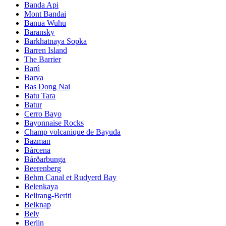
Banda Api
Mont Bandai
Banua Wuhu
Baransky
Barkhatnaya Sopka
Barren Island
The Barrier
Barú
Barva
Bas Dong Nai
Batu Tara
Batur
Cerro Bayo
Bayonnaise Rocks
Champ volcanique de Bayuda
Bazman
Bárcena
Bárðarbunga
Beerenberg
Behm Canal et Rudyerd Bay
Belenkaya
Belirang-Beriti
Belknap
Bely
Berlin