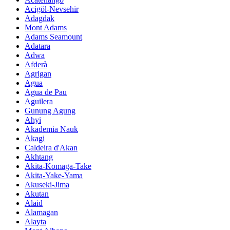
Acigöl-Nevsehir
Adagdak
Mont Adams
Adams Seamount
Adatara
Adwa
Afderà
Agrigan
Agua
Agua de Pau
Aguilera
Gunung Agung
Ahyi
Akademia Nauk
Akagi
Caldeira d'Akan
Akhtang
Akita-Komaga-Take
Akita-Yake-Yama
Akuseki-Jima
Akutan
Alaid
Alamagan
Alayta