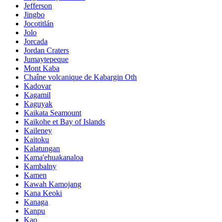
Jefferson
Jingbo
Jocotitlán
Jolo
Jorcada
Jordan Craters
Jumaytepeque
Mont Kaba
Chaîne volcanique de Kabargin Oth
Kadovar
Kagamil
Kaguyak
Kaikata Seamount
Kaikohe et Bay of Islands
Kaileney
Kaitoku
Kalatungan
Kama'ehuakanaloa
Kambalny
Kamen
Kawah Kamojang
Kana Keoki
Kanaga
Kanpu
Kao