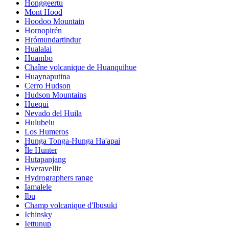
Honggeertu
Mont Hood
Hoodoo Mountain
Hornopirén
Hrómundartindur
Hualalai
Huambo
Chaîne volcanique de Huanquihue
Huaynaputina
Cerro Hudson
Hudson Mountains
Huequi
Nevado del Huila
Hulubelu
Los Humeros
Hunga Tonga-Hunga Ha'apai
Île Hunter
Hutapanjang
Hveravellir
Hydrographers range
Iamalele
Ibu
Champ volcanique d'Ibusuki
Ichinsky
Iettunup