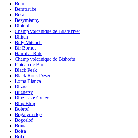
Beru
Berutarube
Besar
Bezymianny
Bibinoi
Champ volcanique de Bilate river
Biliran
Billy Mitchell
Bir Borhut
Harrat al Birk
Champ volcanique de Bishoftu
Plateau de Biu
Black Peak
Black Rock Desert
Loma Blanca
Bliznets
Bliznetsy
Blue Lake Crater
Blup Blup
Bobrof
Bogatyr ridge
Bogoslof
Boina
Boisa
Bola