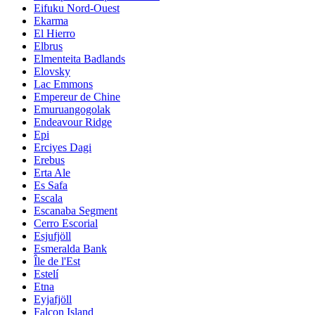
Eifuku Nord-Ouest
Ekarma
El Hierro
Elbrus
Elmenteita Badlands
Elovsky
Lac Emmons
Empereur de Chine
Emuruangogolak
Endeavour Ridge
Epi
Erciyes Dagi
Erebus
Erta Ale
Es Safa
Escala
Escanaba Segment
Cerro Escorial
Esjufjöll
Esmeralda Bank
Île de l'Est
Estelí
Etna
Eyjafjöll
Falcon Island