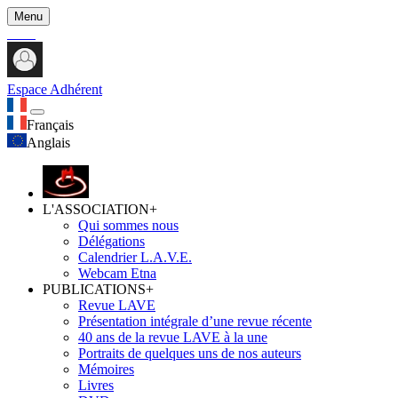
Menu
Espace Adhérent
Français
Anglais
L'ASSOCIATION
+
Qui sommes nous
Délégations
Calendrier L.A.V.E.
Webcam Etna
PUBLICATIONS
+
Revue LAVE
Présentation intégrale d’une revue récente
40 ans de la revue LAVE à la une
Portraits de quelques uns de nos auteurs
Mémoires
Livres