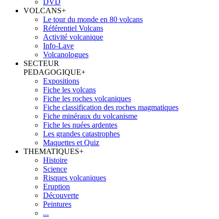
DVD
VOLCANS
+
Le tour du monde en 80 volcans
Référentiel Volcans
Activité volcanique
Info-Lave
Volcanologues
SECTEUR
PEDAGOGIQUE
+
Expositions
Fiche les volcans
Fiche les roches volcaniques
Fiche classification des roches magmatiques
Fiche minéraux du volcanisme
Fiche les nuées ardentes
Les grandes catastrophes
Maquettes et Quiz
THEMATIQUES
+
Histoire
Science
Risques volcaniques
Eruption
Découverte
Peintures
...