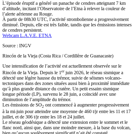
L’épisode éruptif a généré un panache de cendres atteignant 7 km
d’altitude, incitant l’Observatoire de l’Etna à relever la couleur de
l’alerte aérienne au Rouge.
À partir de 08h30 UTC, l’activité strombolienne a progressivement
diminué. Depuis, elle est très faible, tandis que les émissions intenses
de cendres persistent.
Webcam L.A.V.E. ETNA
Source : INGV
Rincón de la Vieja (Costa Rica / Cordillère de Guanacaste)
Une intensification de l’activité est actuellement observée sur le
er
Rincón de la Vieja. Depuis le 1
juin 2026, le réseau sismique a
détecté une légère hausse du trémor, suivie de séismes volcano-
tectoniques dans des zones situées aussi bien à proximité immédiate
qu’à plus grande distance du cratère. Un petit essaim sismique
longue période (LP), survenu le 28 juin, a coïncidé avec une
diminution de l’amplitude du trémor.
Les émissions de SO
ont commencé à augmenter progressivement
2
à la mi-juin pour atteindre une moyenne de 460 t/jr entre les 11 et 17
juillet, et de 306 t/jr entre les 18 et 24 juillet.
Le réseau géodésique a détecté une extension entre le sommet et le
flanc nord, ainsi que, dans une moindre mesure, à la base du volcan,
bien qu’aucun soulèvement significatif n’ait été constaté.