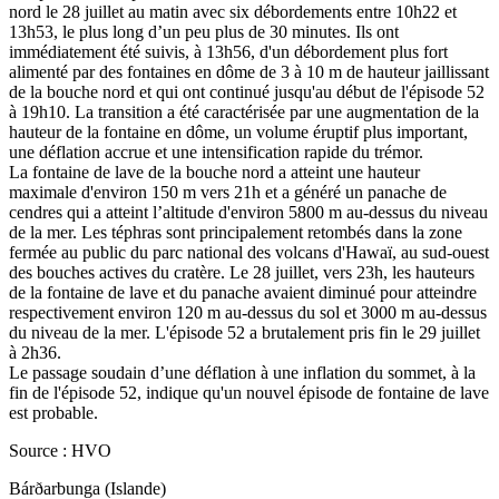
nord le 28 juillet au matin avec six débordements entre 10h22 et
13h53, le plus long d’un peu plus de 30 minutes. Ils ont
immédiatement été suivis, à 13h56, d'un débordement plus fort
alimenté par des fontaines en dôme de 3 à 10 m de hauteur jaillissant
de la bouche nord et qui ont continué jusqu'au début de l'épisode 52
à 19h10. La transition a été caractérisée par une augmentation de la
hauteur de la fontaine en dôme, un volume éruptif plus important,
une déflation accrue et une intensification rapide du trémor.
La fontaine de lave de la bouche nord a atteint une hauteur
maximale d'environ 150 m vers 21h et a généré un panache de
cendres qui a atteint l’altitude d'environ 5800 m au-dessus du niveau
de la mer. Les téphras sont principalement retombés dans la zone
fermée au public du parc national des volcans d'Hawaï, au sud-ouest
des bouches actives du cratère. Le 28 juillet, vers 23h, les hauteurs
de la fontaine de lave et du panache avaient diminué pour atteindre
respectivement environ 120 m au-dessus du sol et 3000 m au-dessus
du niveau de la mer. L'épisode 52 a brutalement pris fin le 29 juillet
à 2h36.
Le passage soudain d’une déflation à une inflation du sommet, à la
fin de l'épisode 52, indique qu'un nouvel épisode de fontaine de lave
est probable.
Source : HVO
Bárðarbunga (Islande)