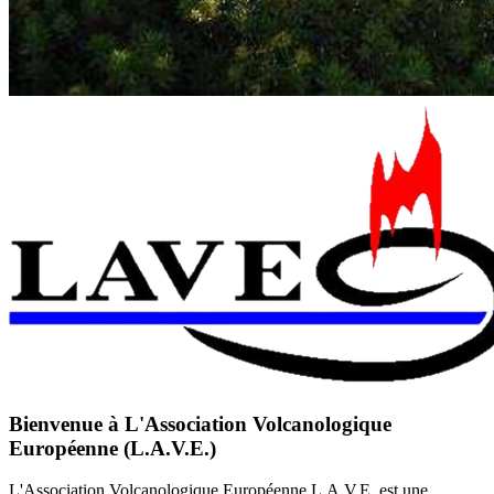
Bienvenue à L'A
ssociation
V
olcanologique
E
uropéenne
(L.A.V.E.)
L'Association Volcanologique Européenne L.A.V.E.
est une