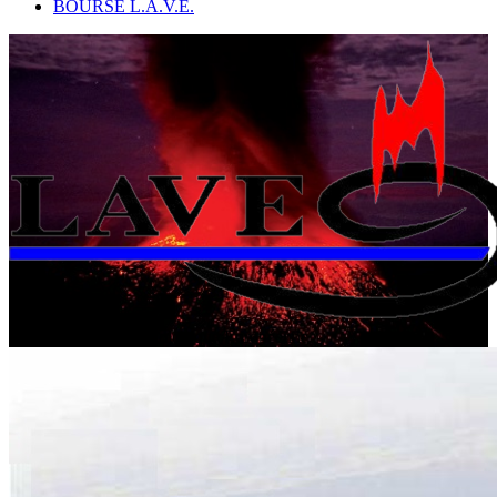
BOURSE L.A.V.E.
L
'
A
ssociation
V
olcanologique
E
uropéenne