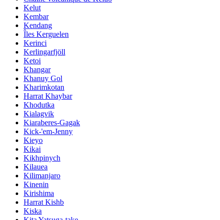
Kelut
Kembar
Kendang
Îles Kerguelen
Kerinci
Kerlingarfjöll
Ketoi
Khangar
Khanuy Gol
Kharimkotan
Harrat Khaybar
Khodutka
Kialagvik
Kiaraberes-Gagak
Kick-'em-Jenny
Kieyo
Kikai
Kikhpinych
Kilauea
Kilimanjaro
Kinenin
Kirishima
Harrat Kishb
Kiska
Kita Yatsuga-take