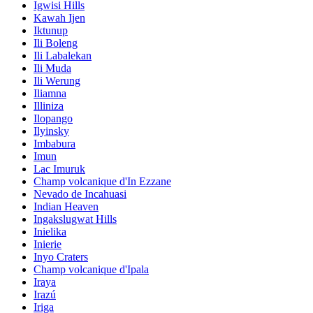
Igwisi Hills
Kawah Ijen
Iktunup
Ili Boleng
Ili Labalekan
Ili Muda
Ili Werung
Iliamna
Illiniza
Ilopango
Ilyinsky
Imbabura
Imun
Lac Imuruk
Champ volcanique d'In Ezzane
Nevado de Incahuasi
Indian Heaven
Ingakslugwat Hills
Inielika
Inierie
Inyo Craters
Champ volcanique d'Ipala
Iraya
Irazú
Iriga