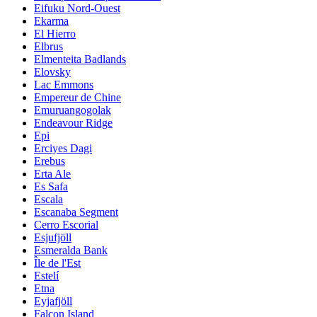
Eifuku Nord-Ouest
Ekarma
El Hierro
Elbrus
Elmenteita Badlands
Elovsky
Lac Emmons
Empereur de Chine
Emuruangogolak
Endeavour Ridge
Epi
Erciyes Dagi
Erebus
Erta Ale
Es Safa
Escala
Escanaba Segment
Cerro Escorial
Esjufjöll
Esmeralda Bank
Île de l'Est
Estelí
Etna
Eyjafjöll
Falcon Island