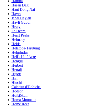
Haruna
Hasan Dagi
Haut Dong Nai
Hayes
Jabal Haylan
Hayli Gubbi
Healy
Île Heard
Heart Peaks
Heimaey
Hekla
Helatoba-Tarutung
Helgrindur
Hell's Half Acre
Hengill
Herbert
Hertali
Hijiori
Hiri
Hiuchi
Caldeira d'Hobicha
Hodson
Hofsjökull
Homa Mountain
Home Reef