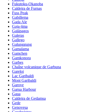
Fukutoku-Okanoba
Caldeira de Furnas
Fuss Peak
Gabillema
Gada Ale
Gaja-jima
Galápagos
Galeras
Gallego
Galunggung
Gamalama
Gamchen
Gamkonora
Garbes
Chaîne volcanique de Garbuna
Gareloi
Lac Garibaldi
Mont Garibaldi
Garove
Garua Harbour
Gaua
Caldeira de Gedamsa
Gede
Genovesa
Geodesistoy