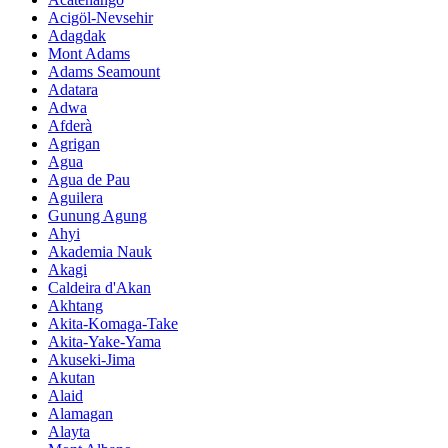
Acigöl-Nevsehir
Adagdak
Mont Adams
Adams Seamount
Adatara
Adwa
Afderà
Agrigan
Agua
Agua de Pau
Aguilera
Gunung Agung
Ahyi
Akademia Nauk
Akagi
Caldeira d'Akan
Akhtang
Akita-Komaga-Take
Akita-Yake-Yama
Akuseki-Jima
Akutan
Alaid
Alamagan
Alayta