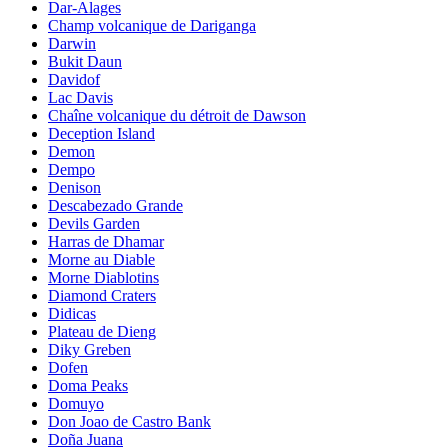
Dar-Alages
Champ volcanique de Dariganga
Darwin
Bukit Daun
Davidof
Lac Davis
Chaîne volcanique du détroit de Dawson
Deception Island
Demon
Dempo
Denison
Descabezado Grande
Devils Garden
Harras de Dhamar
Morne au Diable
Morne Diablotins
Diamond Craters
Didicas
Plateau de Dieng
Diky Greben
Dofen
Doma Peaks
Domuyo
Don Joao de Castro Bank
Doña Juana