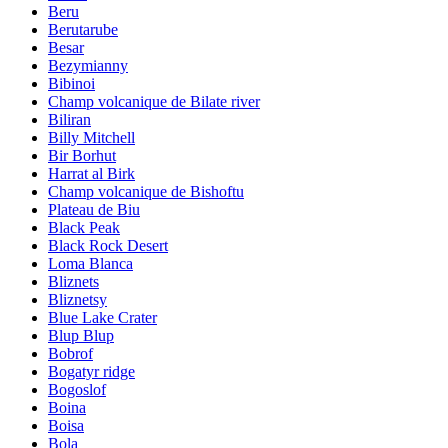
Beru
Berutarube
Besar
Bezymianny
Bibinoi
Champ volcanique de Bilate river
Biliran
Billy Mitchell
Bir Borhut
Harrat al Birk
Champ volcanique de Bishoftu
Plateau de Biu
Black Peak
Black Rock Desert
Loma Blanca
Bliznets
Bliznetsy
Blue Lake Crater
Blup Blup
Bobrof
Bogatyr ridge
Bogoslof
Boina
Boisa
Bola