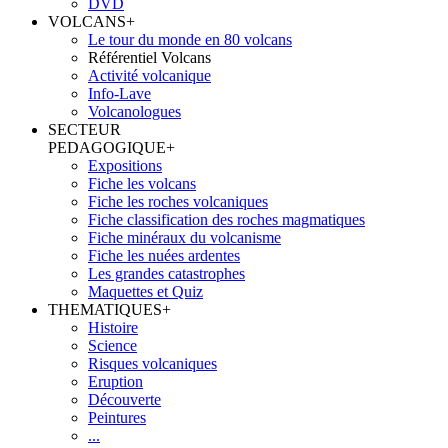
DVD
VOLCANS
+
Le tour du monde en 80 volcans
Référentiel Volcans
Activité volcanique
Info-Lave
Volcanologues
SECTEUR
PEDAGOGIQUE
+
Expositions
Fiche les volcans
Fiche les roches volcaniques
Fiche classification des roches magmatiques
Fiche minéraux du volcanisme
Fiche les nuées ardentes
Les grandes catastrophes
Maquettes et Quiz
THEMATIQUES
+
Histoire
Science
Risques volcaniques
Eruption
Découverte
Peintures
...