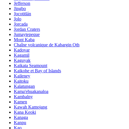
Jefferson
Jingbo
Jocotitlán
Jolo
Jorcada
Jordan Craters
Jumaytepeque
Mont Kaba
Chaîne volcanique de Kabargin Oth
Kadovar
Kagamil
Kaguyak
Kaikata Seamount
Kaikohe et Bay of Islands
Kaileney
Kaitoku
Kalatungan
Kama'ehuakanaloa
Kambalny
Kamen
Kawah Kamojang
Kana Keoki
Kanaga
Kanpu
Kao