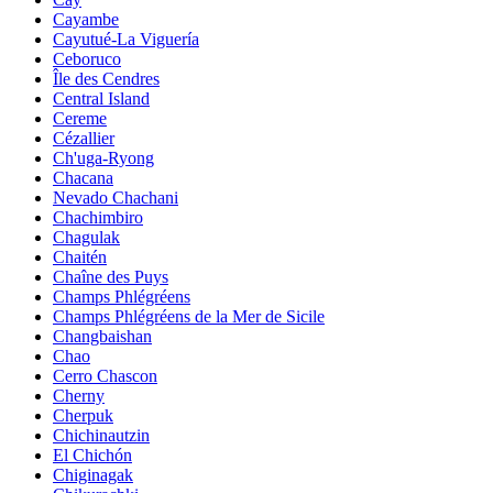
Cayambe
Cayutué-La Viguería
Ceboruco
Île des Cendres
Central Island
Cereme
Cézallier
Ch'uga-Ryong
Chacana
Nevado Chachani
Chachimbiro
Chagulak
Chaitén
Chaîne des Puys
Champs Phlégréens
Champs Phlégréens de la Mer de Sicile
Changbaishan
Chao
Cerro Chascon
Cherny
Cherpuk
Chichinautzin
El Chichón
Chiginagak