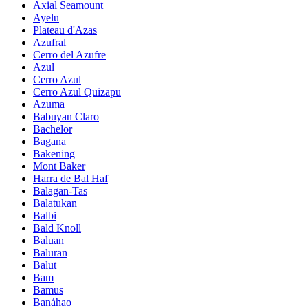
Axial Seamount
Ayelu
Plateau d'Azas
Azufral
Cerro del Azufre
Azul
Cerro Azul
Cerro Azul Quizapu
Azuma
Babuyan Claro
Bachelor
Bagana
Bakening
Mont Baker
Harra de Bal Haf
Balagan-Tas
Balatukan
Balbi
Bald Knoll
Baluan
Baluran
Balut
Bam
Bamus
Banáhao