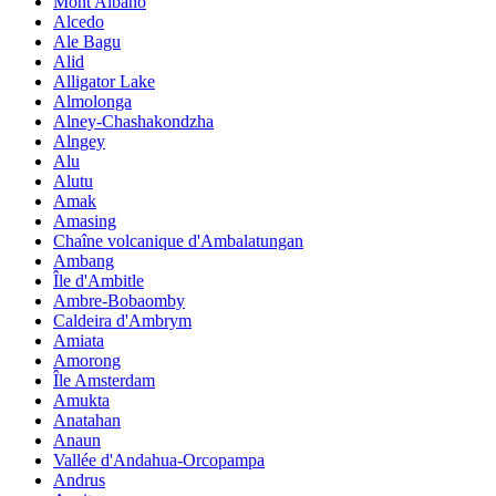
Mont Albano
Alcedo
Ale Bagu
Alid
Alligator Lake
Almolonga
Alney-Chashakondzha
Alngey
Alu
Alutu
Amak
Amasing
Chaîne volcanique d'Ambalatungan
Ambang
Île d'Ambitle
Ambre-Bobaomby
Caldeira d'Ambrym
Amiata
Amorong
Île Amsterdam
Amukta
Anatahan
Anaun
Vallée d'Andahua-Orcopampa
Andrus