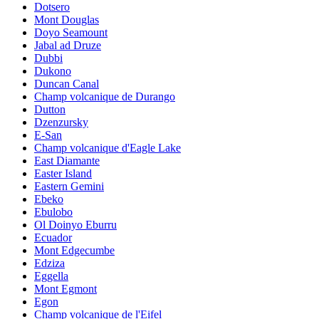
Dotsero
Mont Douglas
Doyo Seamount
Jabal ad Druze
Dubbi
Dukono
Duncan Canal
Champ volcanique de Durango
Dutton
Dzenzursky
E-San
Champ volcanique d'Eagle Lake
East Diamante
Easter Island
Eastern Gemini
Ebeko
Ebulobo
Ol Doinyo Eburru
Ecuador
Mont Edgecumbe
Edziza
Eggella
Mont Egmont
Egon
Champ volcanique de l'Eifel