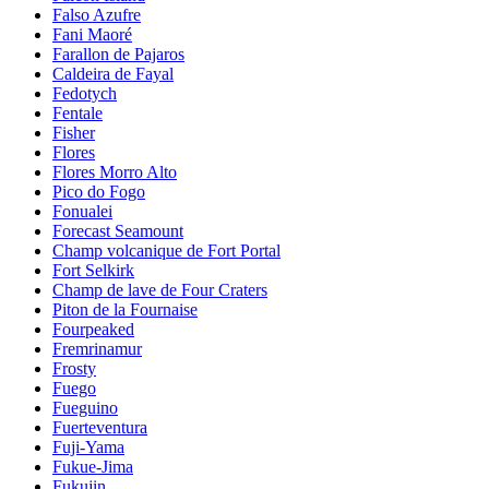
Falso Azufre
Fani Maoré
Farallon de Pajaros
Caldeira de Fayal
Fedotych
Fentale
Fisher
Flores
Flores Morro Alto
Pico do Fogo
Fonualei
Forecast Seamount
Champ volcanique de Fort Portal
Fort Selkirk
Champ de lave de Four Craters
Piton de la Fournaise
Fourpeaked
Fremrinamur
Frosty
Fuego
Fueguino
Fuerteventura
Fuji-Yama
Fukue-Jima
Fukujin