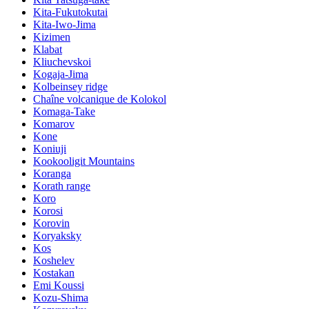
Kita-Fukutokutai
Kita-Iwo-Jima
Kizimen
Klabat
Kliuchevskoi
Kogaja-Jima
Kolbeinsey ridge
Chaîne volcanique de Kolokol
Komaga-Take
Komarov
Kone
Koniuji
Kookooligit Mountains
Koranga
Korath range
Koro
Korosi
Korovin
Koryaksky
Kos
Koshelev
Kostakan
Emi Koussi
Kozu-Shima