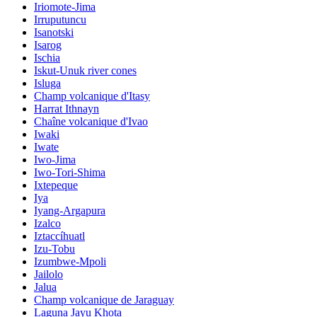
Iriomote-Jima
Irruputuncu
Isanotski
Isarog
Ischia
Iskut-Unuk river cones
Isluga
Champ volcanique d'Itasy
Harrat Ithnayn
Chaîne volcanique d'Ivao
Iwaki
Iwate
Iwo-Jima
Iwo-Tori-Shima
Ixtepeque
Iya
Iyang-Argapura
Izalco
Iztaccíhuatl
Izu-Tobu
Izumbwe-Mpoli
Jailolo
Jalua
Champ volcanique de Jaraguay
Laguna Jayu Khota