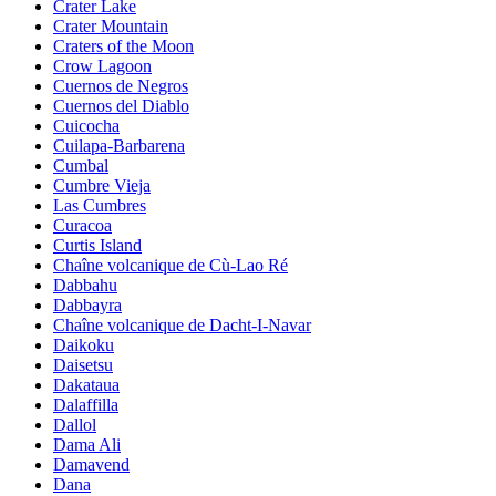
Crater Lake
Crater Mountain
Craters of the Moon
Crow Lagoon
Cuernos de Negros
Cuernos del Diablo
Cuicocha
Cuilapa-Barbarena
Cumbal
Cumbre Vieja
Las Cumbres
Curacoa
Curtis Island
Chaîne volcanique de Cù-Lao Ré
Dabbahu
Dabbayra
Chaîne volcanique de Dacht-I-Navar
Daikoku
Daisetsu
Dakataua
Dalaffilla
Dallol
Dama Ali
Damavend
Dana