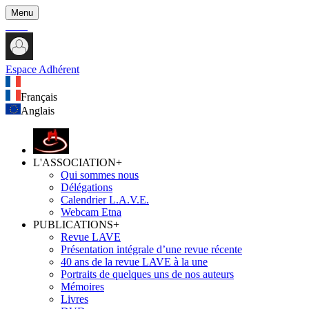
Menu
Espace Adhérent
Français
Anglais
L'ASSOCIATION
+
Qui sommes nous
Délégations
Calendrier L.A.V.E.
Webcam Etna
PUBLICATIONS
+
Revue LAVE
Présentation intégrale d’une revue récente
40 ans de la revue LAVE à la une
Portraits de quelques uns de nos auteurs
Mémoires
Livres