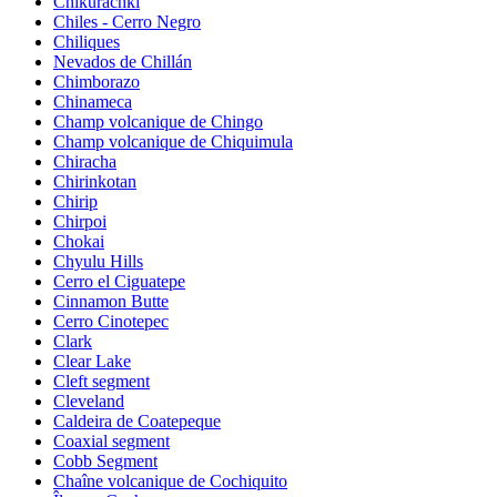
Chikurachki
Chiles - Cerro Negro
Chiliques
Nevados de Chillán
Chimborazo
Chinameca
Champ volcanique de Chingo
Champ volcanique de Chiquimula
Chiracha
Chirinkotan
Chirip
Chirpoi
Chokai
Chyulu Hills
Cerro el Ciguatepe
Cinnamon Butte
Cerro Cinotepec
Clark
Clear Lake
Cleft segment
Cleveland
Caldeira de Coatepeque
Coaxial segment
Cobb Segment
Chaîne volcanique de Cochiquito