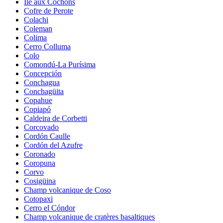
Île aux Cochons
Cofre de Perote
Colachi
Coleman
Colima
Cerro Colluma
Colo
Comondú-La Purísima
Concepción
Conchagua
Conchagüita
Copahue
Copiapó
Caldeira de Corbetti
Corcovado
Cordón Caulle
Cordón del Azufre
Coronado
Coropuna
Corvo
Cosigüina
Champ volcanique de Coso
Cotopaxi
Cerro el Cóndor
Champ volcanique de cratères basaltiques