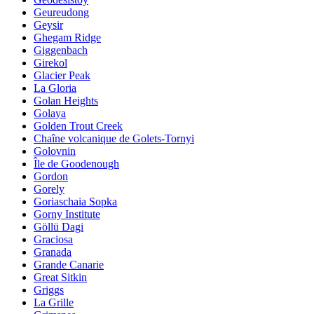
Geureudong
Geysir
Ghegam Ridge
Giggenbach
Girekol
Glacier Peak
La Gloria
Golan Heights
Golaya
Golden Trout Creek
Chaîne volcanique de Golets-Tornyi
Golovnin
Île de Goodenough
Gordon
Gorely
Goriaschaia Sopka
Gorny Institute
Göllü Dagi
Graciosa
Granada
Grande Canarie
Great Sitkin
Griggs
La Grille