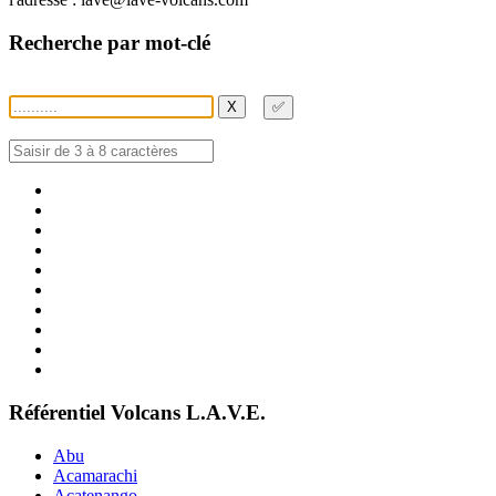
Recherche par mot-clé
X
✅
Référentiel Volcans L.A.V.E.
Abu
Acamarachi
Acatenango