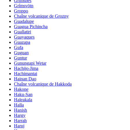
Grimsnes
Grímsvötn
Groppo
Chaîne volcanique de Grozny
Guadalupe
Guagua Pichincha
Guallatiri
Guayaques
Guazapa
Gufa
Guguan
Guntur
Gunungapi Wetar
Hachijo-Jima
Hachimantai
Hainan Dao
Chaîne volcanique de Hakkoda
Hakone
Haku-San
Haleakala
Halla
Hanish
Hargy
Harrah
Haruj