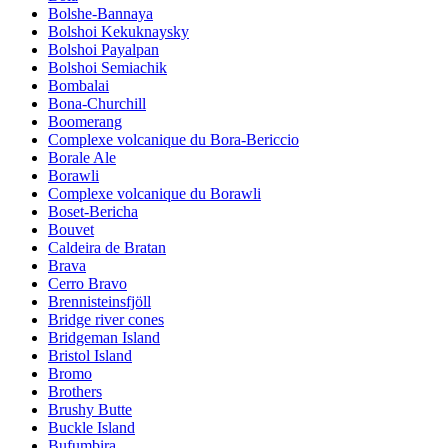
Bolshe-Bannaya
Bolshoi Kekuknaysky
Bolshoi Payalpan
Bolshoi Semiachik
Bombalai
Bona-Churchill
Boomerang
Complexe volcanique du Bora-Bericcio
Borale Ale
Borawli
Complexe volcanique du Borawli
Boset-Bericha
Bouvet
Caldeira de Bratan
Brava
Cerro Bravo
Brennisteinsfjöll
Bridge river cones
Bridgeman Island
Bristol Island
Bromo
Brothers
Brushy Butte
Buckle Island
Bufumbira