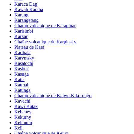
Karaca Dag
Kawah Karaha
Karang
Karangetang
Champ volcanique de Karapinar
Karisimbi
Karkar
Chaîne volcanique de Karpinsky
Plateau de Kars
Karthala
Karymsky
Kasatochi
Kasbek
Kasuga
Katla
Katmai
Katunga
Champ volcanique de Katwe-Kikorongo
Kavachi
Kawi-Butak
Kebeney
Kekurny
Kelimutu
Kell
Chaîne volcanique de Keluo