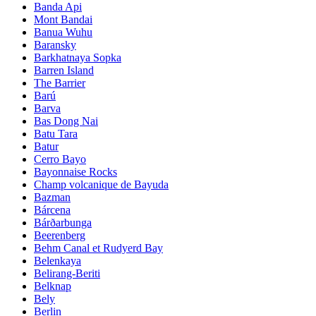
Banda Api
Mont Bandai
Banua Wuhu
Baransky
Barkhatnaya Sopka
Barren Island
The Barrier
Barú
Barva
Bas Dong Nai
Batu Tara
Batur
Cerro Bayo
Bayonnaise Rocks
Champ volcanique de Bayuda
Bazman
Bárcena
Bárðarbunga
Beerenberg
Behm Canal et Rudyerd Bay
Belenkaya
Belirang-Beriti
Belknap
Bely
Berlin