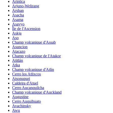
Arintica
Arjuno-Welirang
Arshan
Asacha
Asama
Asavyo
Île de l'Ascension
Askja
Aso
Champ volcanique d'Assab
Asuncion
Atacazo
Champ volcanique de l'Atakor
Atitlán
Atka
Champ volcanique d'Atlin
Cerro los Atlixcos
Atsonupuri
Caldeira d'Atuel
Cerro Aucanquilcha
Champ volcanique d'Auckland
Augustine
Cerro Auquihuato
Avachinsky
Awu