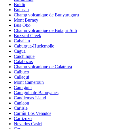
Buldir
Bulusan
Champ volcanique de Bunyaruguru
Mont Burney
Bus-Obo
Champ volcanique de Butajiri-Silti
Buzzard Creek
Cabalían
Caburgua-Huelemolle
Cagua
Caichinque
Calabozos
Champ volcanique de Calatrava
Calbuco
Callaqui
Mont Cameroun
Camiguin
Camiguin de Babuyanes
Candlemas Island
Canlaon
Carlisle
Carrán-Los Venados
Carrizozo
Nevados Casiri
Cay