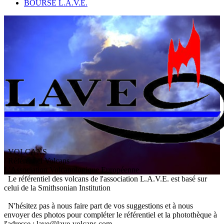
BOURSE L.A.V.E.
VOLCANS
/ Référentiel Volcans
L
'
A
ssociation
V
olcanologique
E
uropéenne
Le référentiel des volcans de l'association L.A.V.E. est basé sur
celui de la Smithsonian Institution
N'hésitez pas à nous faire part de vos suggestions et à nous
envoyer des photos pour compléter le référentiel et la photothèque à
l'adresse : lave@lave-volcans.com