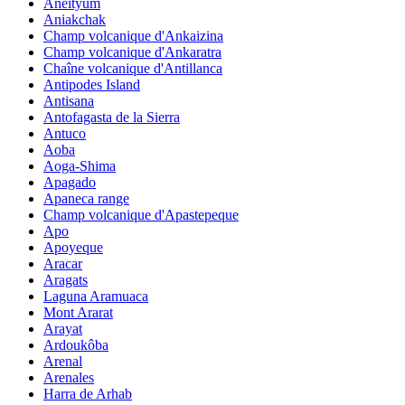
Aneityum
Aniakchak
Champ volcanique d'Ankaizina
Champ volcanique d'Ankaratra
Chaîne volcanique d'Antillanca
Antipodes Island
Antisana
Antofagasta de la Sierra
Antuco
Aoba
Aoga-Shima
Apagado
Apaneca range
Champ volcanique d'Apastepeque
Apo
Apoyeque
Aracar
Aragats
Laguna Aramuaca
Mont Ararat
Arayat
Ardoukôba
Arenal
Arenales
Harra de Arhab