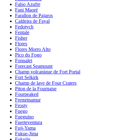
Falso Azufre
Fani Maoré
Farallon de Pajaros
Caldeira de Fayal
Fedotych
Fentale
Fisher
Flores
Flores Morro Alto
Pico do Fogo
Fonualei
Forecast Seamount
Champ volcanique de Fort Portal
Fort Selkirk
Champ de lave de Four Craters
Piton de la Fournaise
Fourpeaked
Fremrinamur
Frosty
Fuego
Fueguino
Fuerteventura
Fuji-Yama
Fukue-Jima
Fukujin