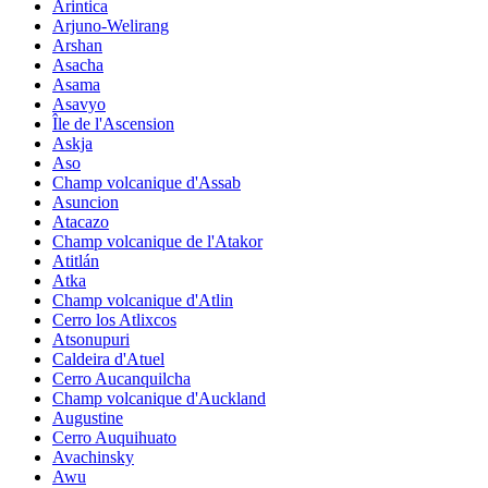
Arintica
Arjuno-Welirang
Arshan
Asacha
Asama
Asavyo
Île de l'Ascension
Askja
Aso
Champ volcanique d'Assab
Asuncion
Atacazo
Champ volcanique de l'Atakor
Atitlán
Atka
Champ volcanique d'Atlin
Cerro los Atlixcos
Atsonupuri
Caldeira d'Atuel
Cerro Aucanquilcha
Champ volcanique d'Auckland
Augustine
Cerro Auquihuato
Avachinsky
Awu