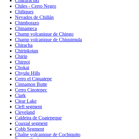
Chikurachki
Chiles - Cerro Negro
Chiliques
Nevados de Chillán
Chimborazo
Chinameca
Champ volcanique de Chingo
Champ volcanique de Chiquimula
Chiracha
Chirinkotan
Chirip
Chirpoi
Chokai
Chyulu Hills
Cerro el Ciguatepe
Cinnamon Butte
Cerro Cinotepec
Clark
Clear Lake
Cleft segment
Cleveland
Caldeira de Coatepeque
Coaxial segment
Cobb Segment
Chaîne volcanique de Cochiquito