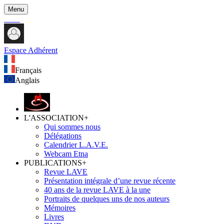
Menu
Espace Adhérent
Français
Anglais
L'ASSOCIATION
+
Qui sommes nous
Délégations
Calendrier L.A.V.E.
Webcam Etna
PUBLICATIONS
+
Revue LAVE
Présentation intégrale d’une revue récente
40 ans de la revue LAVE à la une
Portraits de quelques uns de nos auteurs
Mémoires
Livres