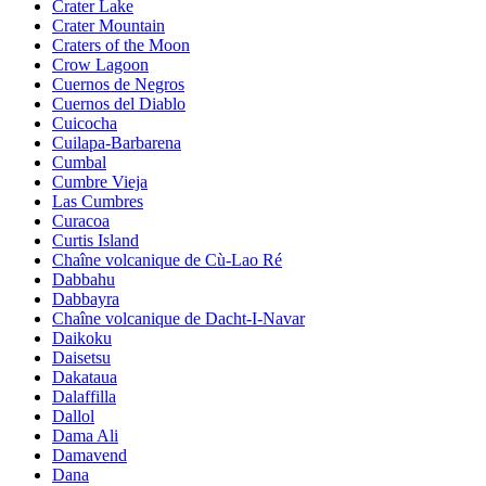
Crater Lake
Crater Mountain
Craters of the Moon
Crow Lagoon
Cuernos de Negros
Cuernos del Diablo
Cuicocha
Cuilapa-Barbarena
Cumbal
Cumbre Vieja
Las Cumbres
Curacoa
Curtis Island
Chaîne volcanique de Cù-Lao Ré
Dabbahu
Dabbayra
Chaîne volcanique de Dacht-I-Navar
Daikoku
Daisetsu
Dakataua
Dalaffilla
Dallol
Dama Ali
Damavend
Dana