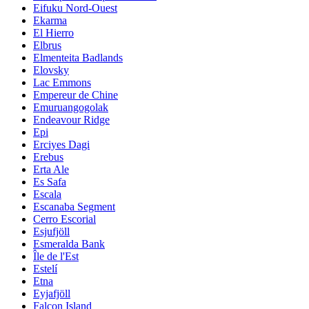
Eifuku Nord-Ouest
Ekarma
El Hierro
Elbrus
Elmenteita Badlands
Elovsky
Lac Emmons
Empereur de Chine
Emuruangogolak
Endeavour Ridge
Epi
Erciyes Dagi
Erebus
Erta Ale
Es Safa
Escala
Escanaba Segment
Cerro Escorial
Esjufjöll
Esmeralda Bank
Île de l'Est
Estelí
Etna
Eyjafjöll
Falcon Island