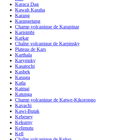
Karaca Dag
Kawah Karaha
Karang
Karangetang
Champ volcanique de Karapinar
Karisimbi
Karkar
Chaîne volcanique de Karpinsky
Plateau de Kars
Karthala
Karymsky
Kasatochi
Kasbek
Kasuga
Katla
Katmai
Katunga
Champ volcanique de Katwe-Kikorongo
Kavachi
Kawi-Butak
Kebeney
Kekurny
Kelimutu
Kell
Chaîne volcanique de Keluo