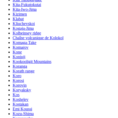
Kita-Fukutokutai
Kita-Iwo-Jima
Kizimen
Klabat
Kliuchevskoi
Kogaja-Jima
Kolbeinsey ridge
Chaîne volcanique de Kolokol
Komaga-Take
Komarov
Kone
Koniuji
Kookooligit Mountains
Koranga
Korath range
Koro
Korosi
Korovin
Koryaksky
Kos
Koshelev
Kostakan
Emi Koussi
Kozu-Shima