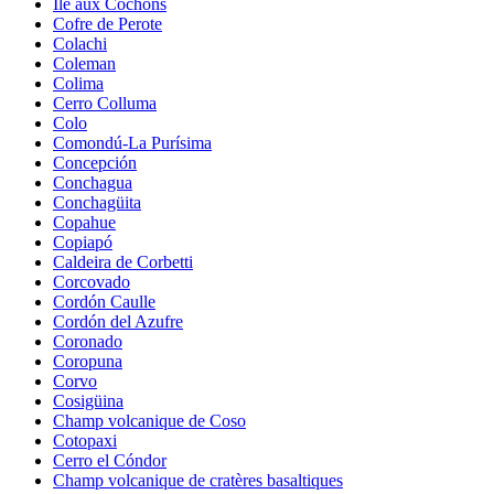
Île aux Cochons
Cofre de Perote
Colachi
Coleman
Colima
Cerro Colluma
Colo
Comondú-La Purísima
Concepción
Conchagua
Conchagüita
Copahue
Copiapó
Caldeira de Corbetti
Corcovado
Cordón Caulle
Cordón del Azufre
Coronado
Coropuna
Corvo
Cosigüina
Champ volcanique de Coso
Cotopaxi
Cerro el Cóndor
Champ volcanique de cratères basaltiques