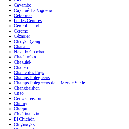
Cayambe
Cayutué-La Viguería
Ceboruco
Île des Cendres
Central Island
Cereme
Cézallier
Ch'uga-Ryong
Chacana
Nevado Chachani
Chachimbiro
Chagulak
Chaitén
Chaîne des Puys
Champs Phlégréens
Champs Phlégréens de la Mer de Sicile
Changbaishan
Chao
Cerro Chascon
Cherny
Cherpuk
Chichinautzin
El Chichón
Chiginagak