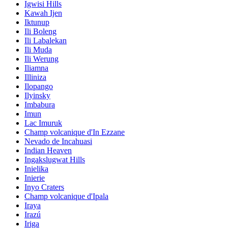
Igwisi Hills
Kawah Ijen
Iktunup
Ili Boleng
Ili Labalekan
Ili Muda
Ili Werung
Iliamna
Illiniza
Ilopango
Ilyinsky
Imbabura
Imun
Lac Imuruk
Champ volcanique d'In Ezzane
Nevado de Incahuasi
Indian Heaven
Ingakslugwat Hills
Inielika
Inierie
Inyo Craters
Champ volcanique d'Ipala
Iraya
Irazú
Iriga