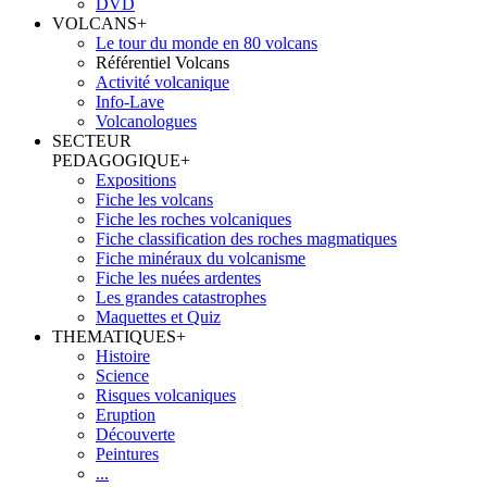
DVD
VOLCANS
+
Le tour du monde en 80 volcans
Référentiel Volcans
Activité volcanique
Info-Lave
Volcanologues
SECTEUR
PEDAGOGIQUE
+
Expositions
Fiche les volcans
Fiche les roches volcaniques
Fiche classification des roches magmatiques
Fiche minéraux du volcanisme
Fiche les nuées ardentes
Les grandes catastrophes
Maquettes et Quiz
THEMATIQUES
+
Histoire
Science
Risques volcaniques
Eruption
Découverte
Peintures
...