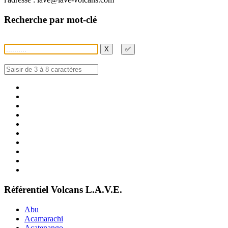
Recherche par mot-clé
X
✅
Référentiel Volcans L.A.V.E.
Abu
Acamarachi
Acatenango