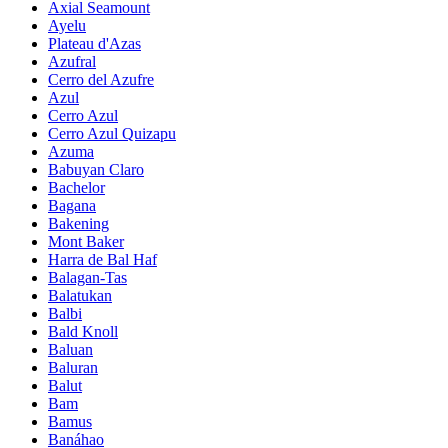
Axial Seamount
Ayelu
Plateau d'Azas
Azufral
Cerro del Azufre
Azul
Cerro Azul
Cerro Azul Quizapu
Azuma
Babuyan Claro
Bachelor
Bagana
Bakening
Mont Baker
Harra de Bal Haf
Balagan-Tas
Balatukan
Balbi
Bald Knoll
Baluan
Baluran
Balut
Bam
Bamus
Banáhao