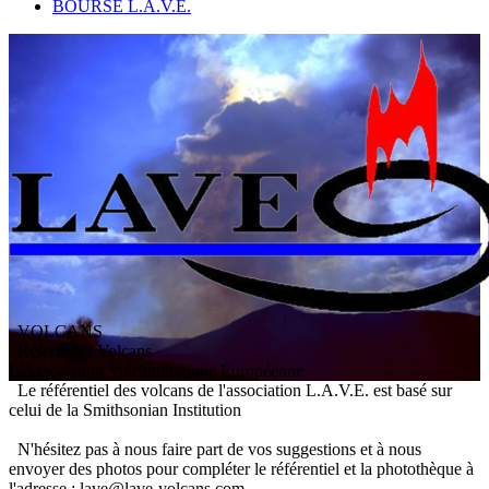
BOURSE L.A.V.E.
VOLCANS
/ Référentiel Volcans
L
'
A
ssociation
V
olcanologique
E
uropéenne
Le référentiel des volcans de l'association L.A.V.E. est basé sur
celui de la Smithsonian Institution
N'hésitez pas à nous faire part de vos suggestions et à nous
envoyer des photos pour compléter le référentiel et la photothèque à
l'adresse : lave@lave-volcans.com