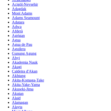
Acigöl-Nevsehir
Adagdak
Mont Adams
Adams Seamount
Adatara
Adwa
Afderà
Agrigan
Agua
Agua de Pau
Aguilera
Gunung Agung
Ahyi
Akademia Nauk
Akagi
Caldeira d'Akan
Akhtang
Akita-Komaga-Take
Akita-Yake-Yama
Akuseki-Jima
Akutan
Alaid
Alamagan
Alayta