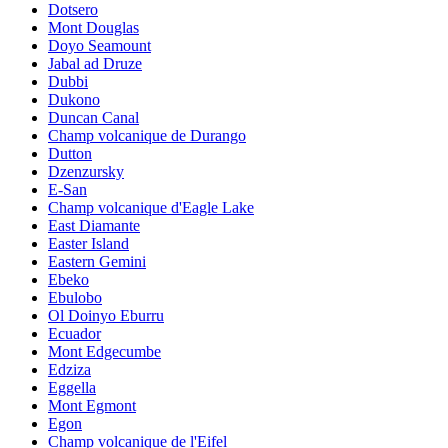
Dotsero
Mont Douglas
Doyo Seamount
Jabal ad Druze
Dubbi
Dukono
Duncan Canal
Champ volcanique de Durango
Dutton
Dzenzursky
E-San
Champ volcanique d'Eagle Lake
East Diamante
Easter Island
Eastern Gemini
Ebeko
Ebulobo
Ol Doinyo Eburru
Ecuador
Mont Edgecumbe
Edziza
Eggella
Mont Egmont
Egon
Champ volcanique de l'Eifel