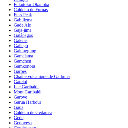
Fukutoku-Okanoba
Caldeira de Furnas
Fuss Peak
Gabillema
Gada Ale
Gaja-jima
Galápagos
Galeras
Gallego
Galunggung
Gamalama
Gamchen
Gamkonora
Garbes
Chaîne volcanique de Garbuna
Gareloi
Lac Garibaldi
Mont Garibaldi
Garove
Garua Harbour
Gaua
Caldeira de Gedamsa
Gede
Genovesa
Geodesistoy