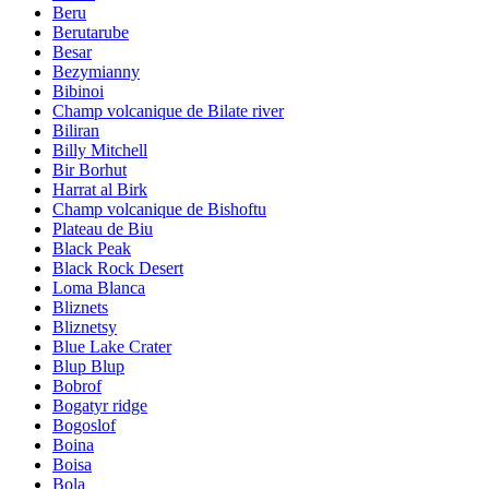
Beru
Berutarube
Besar
Bezymianny
Bibinoi
Champ volcanique de Bilate river
Biliran
Billy Mitchell
Bir Borhut
Harrat al Birk
Champ volcanique de Bishoftu
Plateau de Biu
Black Peak
Black Rock Desert
Loma Blanca
Bliznets
Bliznetsy
Blue Lake Crater
Blup Blup
Bobrof
Bogatyr ridge
Bogoslof
Boina
Boisa
Bola