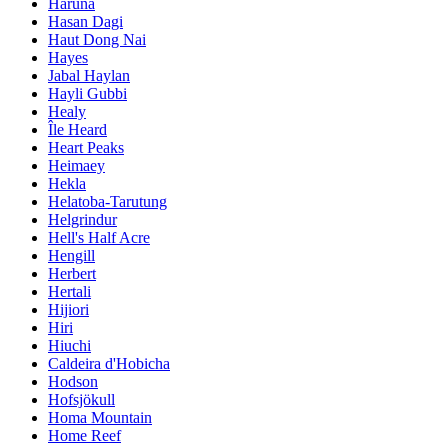
Haruna
Hasan Dagi
Haut Dong Nai
Hayes
Jabal Haylan
Hayli Gubbi
Healy
Île Heard
Heart Peaks
Heimaey
Hekla
Helatoba-Tarutung
Helgrindur
Hell's Half Acre
Hengill
Herbert
Hertali
Hijiori
Hiri
Hiuchi
Caldeira d'Hobicha
Hodson
Hofsjökull
Homa Mountain
Home Reef