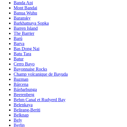
Banda Api
Mont Bandai
Banua Wuhu
Baransky
Barkhatnaya Sopka
Barren Island
The Barrier
Barú
Barva
Bas Dong Nai
Batu Tara
Batur
Cerro Bayo
Bayonnaise Rocks
Champ volcanique de Bayuda
Bazman
Bárcena
Bárðarbunga
Beerenberg
Behm Canal et Rudyerd Bay
Belenkaya
Belirang-Beriti
Belknap
Bely
Berlin