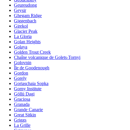
Geureudong
Geysir
Ghegam Ridge
Giggenbach
Girekol
Glacier Peak
La Gloria
Golan Heights
Golaya
Golden Trout Creek
Chaîne volcanique de Golets-Tornyi
Golovnin
Île de Goodenough
Gordon
Gorely
Goriaschaia Sopka
Gorny Institute
Göllü Dagi
Graciosa
Granada
Grande Canarie
Great Sitkin
Griggs
La Grille