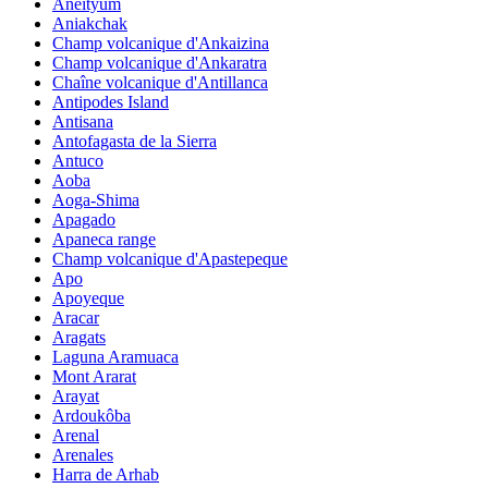
Aneityum
Aniakchak
Champ volcanique d'Ankaizina
Champ volcanique d'Ankaratra
Chaîne volcanique d'Antillanca
Antipodes Island
Antisana
Antofagasta de la Sierra
Antuco
Aoba
Aoga-Shima
Apagado
Apaneca range
Champ volcanique d'Apastepeque
Apo
Apoyeque
Aracar
Aragats
Laguna Aramuaca
Mont Ararat
Arayat
Ardoukôba
Arenal
Arenales
Harra de Arhab