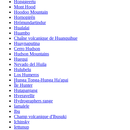
Honggeertu
Mont Hood
Hoodoo Mountain
Hornopirén
Hrómundartindur
Hualalai
Huambo
Chaîne volcanique de Huanquihue
Huaynaputina
Cerro Hudson
Hudson Mountains
Huequi
Nevado del Huila
Hulubelu
Los Humeros
Hunga Tonga-Hunga Ha'apai
Île Hunter
Hutapanjang
Hveravellir
Hydrographers range
Iamalele
Ibu
Champ volcanique d'Ibusuki
Ichinsky
Iettunup