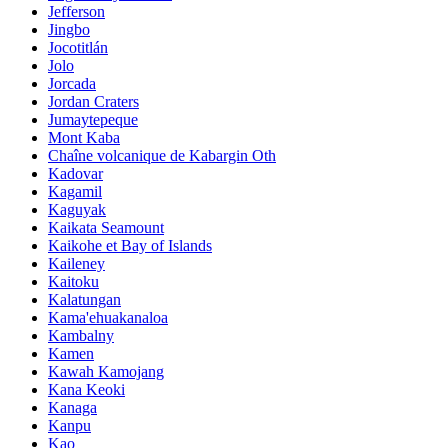
Jefferson
Jingbo
Jocotitlán
Jolo
Jorcada
Jordan Craters
Jumaytepeque
Mont Kaba
Chaîne volcanique de Kabargin Oth
Kadovar
Kagamil
Kaguyak
Kaikata Seamount
Kaikohe et Bay of Islands
Kaileney
Kaitoku
Kalatungan
Kama'ehuakanaloa
Kambalny
Kamen
Kawah Kamojang
Kana Keoki
Kanaga
Kanpu
Kao