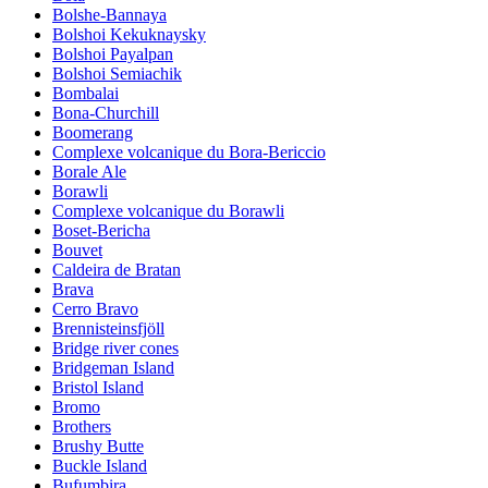
Bolshe-Bannaya
Bolshoi Kekuknaysky
Bolshoi Payalpan
Bolshoi Semiachik
Bombalai
Bona-Churchill
Boomerang
Complexe volcanique du Bora-Bericcio
Borale Ale
Borawli
Complexe volcanique du Borawli
Boset-Bericha
Bouvet
Caldeira de Bratan
Brava
Cerro Bravo
Brennisteinsfjöll
Bridge river cones
Bridgeman Island
Bristol Island
Bromo
Brothers
Brushy Butte
Buckle Island
Bufumbira