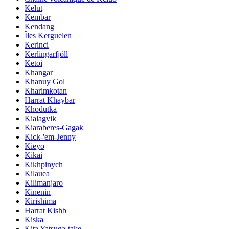
Kelut
Kembar
Kendang
Îles Kerguelen
Kerinci
Kerlingarfjöll
Ketoi
Khangar
Khanuy Gol
Kharimkotan
Harrat Khaybar
Khodutka
Kialagvik
Kiaraberes-Gagak
Kick-'em-Jenny
Kieyo
Kikai
Kikhpinych
Kilauea
Kilimanjaro
Kinenin
Kirishima
Harrat Kishb
Kiska
Kita Yatsuga-take