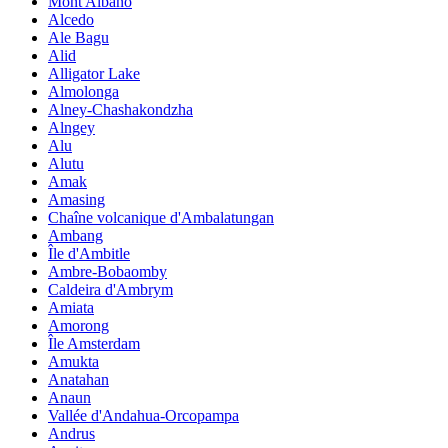
Mont Albano
Alcedo
Ale Bagu
Alid
Alligator Lake
Almolonga
Alney-Chashakondzha
Alngey
Alu
Alutu
Amak
Amasing
Chaîne volcanique d'Ambalatungan
Ambang
Île d'Ambitle
Ambre-Bobaomby
Caldeira d'Ambrym
Amiata
Amorong
Île Amsterdam
Amukta
Anatahan
Anaun
Vallée d'Andahua-Orcopampa
Andrus