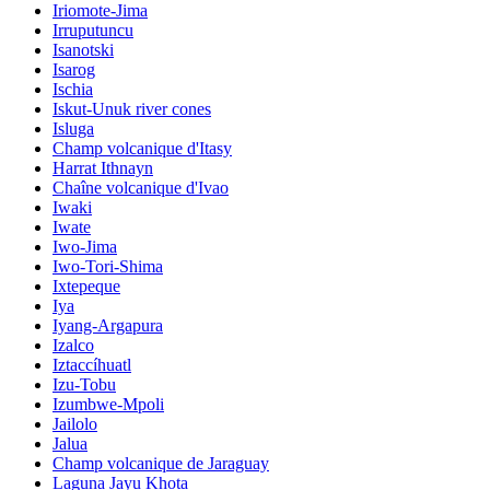
Iriomote-Jima
Irruputuncu
Isanotski
Isarog
Ischia
Iskut-Unuk river cones
Isluga
Champ volcanique d'Itasy
Harrat Ithnayn
Chaîne volcanique d'Ivao
Iwaki
Iwate
Iwo-Jima
Iwo-Tori-Shima
Ixtepeque
Iya
Iyang-Argapura
Izalco
Iztaccíhuatl
Izu-Tobu
Izumbwe-Mpoli
Jailolo
Jalua
Champ volcanique de Jaraguay
Laguna Jayu Khota