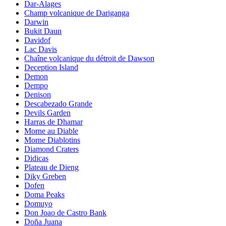
Dar-Alages
Champ volcanique de Dariganga
Darwin
Bukit Daun
Davidof
Lac Davis
Chaîne volcanique du détroit de Dawson
Deception Island
Demon
Dempo
Denison
Descabezado Grande
Devils Garden
Harras de Dhamar
Morne au Diable
Morne Diablotins
Diamond Craters
Didicas
Plateau de Dieng
Diky Greben
Dofen
Doma Peaks
Domuyo
Don Joao de Castro Bank
Doña Juana