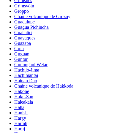
Grimsnes
Grímsvötn
Groppo
Chaîne volcanique de Grozny
Guadalupe
Guagua Pichincha
Guallatiri
Guayaques
Guazapa
Gufa
Guguan
Guntur
Gunungapi Wetar
Hachijo-Jima
Hachimantai
Hainan Dao
Chaîne volcanique de Hakkoda
Hakone
Haku-San
Haleakala
Halla
Hanish
Hargy
Harrah
Haruj