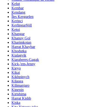
Kelut
Kembar
Kendang
Îles Kerguelen
Kerinci
Kerlingarfjöll
Ketoi
Khangar
Khanuy Gol
Kharimkotan
Harrat Khaybar
Khodutka
Kialagvik
Kiaraberes-Gagak
Kick-'em-Jenny
Kieyo
Kikai
Kikhpinych
Kilauea
Kilimanjaro
Kinenin
Kirishima
Harrat Kishb
Kiska
Kita Yatsuga-take