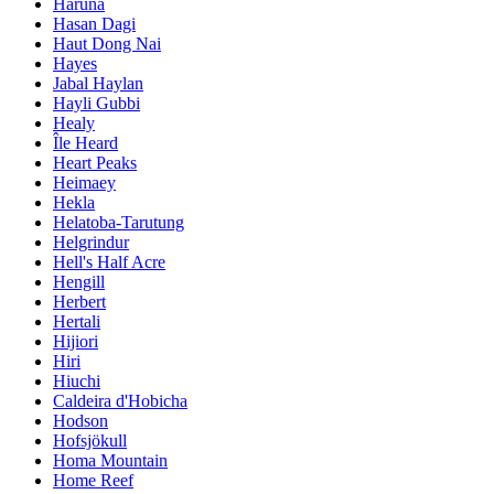
Haruna
Hasan Dagi
Haut Dong Nai
Hayes
Jabal Haylan
Hayli Gubbi
Healy
Île Heard
Heart Peaks
Heimaey
Hekla
Helatoba-Tarutung
Helgrindur
Hell's Half Acre
Hengill
Herbert
Hertali
Hijiori
Hiri
Hiuchi
Caldeira d'Hobicha
Hodson
Hofsjökull
Homa Mountain
Home Reef