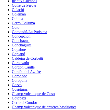
Île aux Cochons
Cofre de Perote
Colachi
Coleman
Colima
Cerro Colluma
Colo
Comondú-La Purísima
Concepción
Conchagua
Conchagüita
Copahue
Copiapó
Caldeira de Corbetti
Corcovado
Cordón Caulle
Cordón del Azufre
Coronado
Coropuna
Corvo
Cosigüina
Champ volcanique de Coso
Cotopaxi
Cerro el Cóndor
Champ volcanique de cratères basaltiques