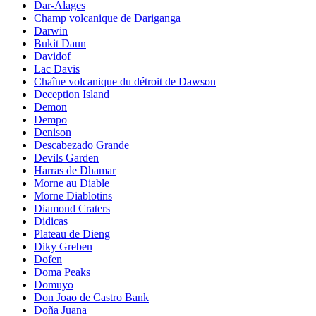
Dar-Alages
Champ volcanique de Dariganga
Darwin
Bukit Daun
Davidof
Lac Davis
Chaîne volcanique du détroit de Dawson
Deception Island
Demon
Dempo
Denison
Descabezado Grande
Devils Garden
Harras de Dhamar
Morne au Diable
Morne Diablotins
Diamond Craters
Didicas
Plateau de Dieng
Diky Greben
Dofen
Doma Peaks
Domuyo
Don Joao de Castro Bank
Doña Juana