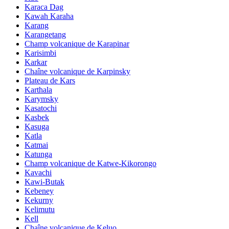
Karaca Dag
Kawah Karaha
Karang
Karangetang
Champ volcanique de Karapinar
Karisimbi
Karkar
Chaîne volcanique de Karpinsky
Plateau de Kars
Karthala
Karymsky
Kasatochi
Kasbek
Kasuga
Katla
Katmai
Katunga
Champ volcanique de Katwe-Kikorongo
Kavachi
Kawi-Butak
Kebeney
Kekurny
Kelimutu
Kell
Chaîne volcanique de Keluo