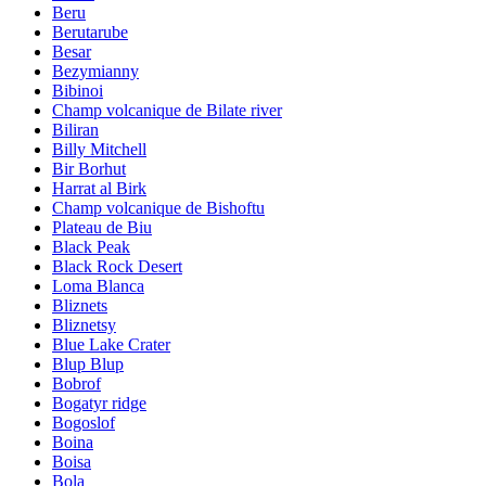
Beru
Berutarube
Besar
Bezymianny
Bibinoi
Champ volcanique de Bilate river
Biliran
Billy Mitchell
Bir Borhut
Harrat al Birk
Champ volcanique de Bishoftu
Plateau de Biu
Black Peak
Black Rock Desert
Loma Blanca
Bliznets
Bliznetsy
Blue Lake Crater
Blup Blup
Bobrof
Bogatyr ridge
Bogoslof
Boina
Boisa
Bola