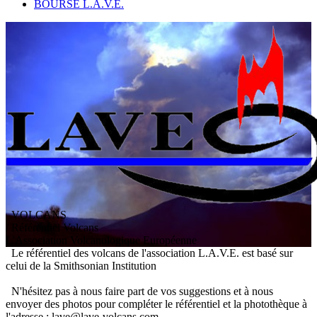
BOURSE L.A.V.E.
VOLCANS
/ Référentiel Volcans
L
'
A
ssociation
V
olcanologique
E
uropéenne
Le référentiel des volcans de l'association L.A.V.E. est basé sur
celui de la Smithsonian Institution
N'hésitez pas à nous faire part de vos suggestions et à nous
envoyer des photos pour compléter le référentiel et la photothèque à
l'adresse : lave@lave-volcans.com