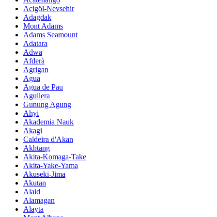
Acigöl-Nevsehir
Adagdak
Mont Adams
Adams Seamount
Adatara
Adwa
Afderà
Agrigan
Agua
Agua de Pau
Aguilera
Gunung Agung
Ahyi
Akademia Nauk
Akagi
Caldeira d'Akan
Akhtang
Akita-Komaga-Take
Akita-Yake-Yama
Akuseki-Jima
Akutan
Alaid
Alamagan
Alayta