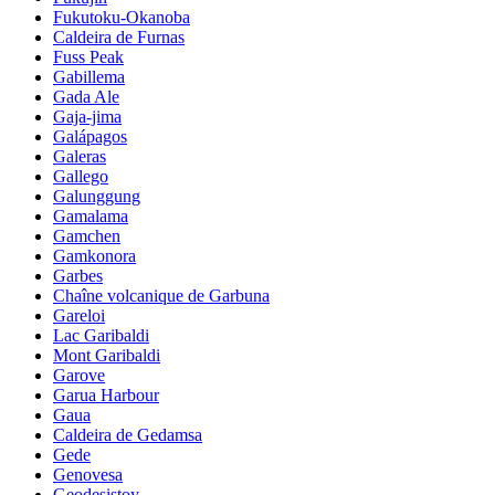
Fukutoku-Okanoba
Caldeira de Furnas
Fuss Peak
Gabillema
Gada Ale
Gaja-jima
Galápagos
Galeras
Gallego
Galunggung
Gamalama
Gamchen
Gamkonora
Garbes
Chaîne volcanique de Garbuna
Gareloi
Lac Garibaldi
Mont Garibaldi
Garove
Garua Harbour
Gaua
Caldeira de Gedamsa
Gede
Genovesa
Geodesistoy