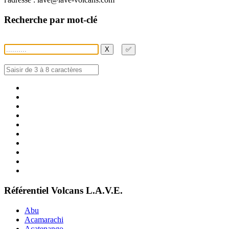
Recherche par mot-clé
X
✅
Référentiel Volcans L.A.V.E.
Abu
Acamarachi
Acatenango