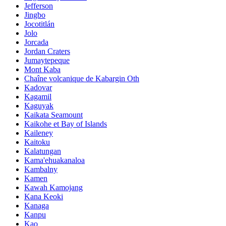
Jefferson
Jingbo
Jocotitlán
Jolo
Jorcada
Jordan Craters
Jumaytepeque
Mont Kaba
Chaîne volcanique de Kabargin Oth
Kadovar
Kagamil
Kaguyak
Kaikata Seamount
Kaikohe et Bay of Islands
Kaileney
Kaitoku
Kalatungan
Kama'ehuakanaloa
Kambalny
Kamen
Kawah Kamojang
Kana Keoki
Kanaga
Kanpu
Kao