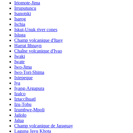
Iriomote-Jima
Irruputuncu
Isanotski
Isarog
Ischia
Iskut-Unuk river cones
Isluga
Champ volcanique d'Itasy
Harrat Ithnayn
Chaîne volcanique d'Ivao
Iwaki
Iwate
Iwo-Jima
Iwo-Tori-Shima
Ixtepeque
Iya
Iyang-Argapura
Izalco
Iztaccíhuatl
Izu-Tobu
Izumbwe-Mpoli
Jailolo
Jalua
Champ volcanique de Jaraguay
Laguna Jayu Khota