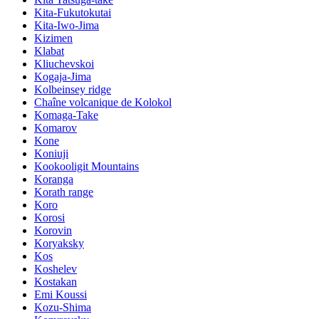
Kita-Fukutokutai
Kita-Iwo-Jima
Kizimen
Klabat
Kliuchevskoi
Kogaja-Jima
Kolbeinsey ridge
Chaîne volcanique de Kolokol
Komaga-Take
Komarov
Kone
Koniuji
Kookooligit Mountains
Koranga
Korath range
Koro
Korosi
Korovin
Koryaksky
Kos
Koshelev
Kostakan
Emi Koussi
Kozu-Shima