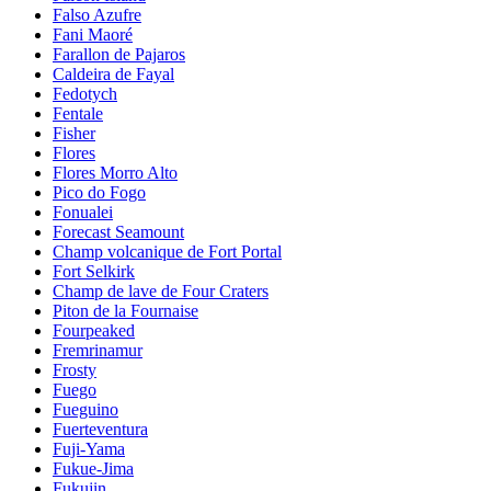
Falso Azufre
Fani Maoré
Farallon de Pajaros
Caldeira de Fayal
Fedotych
Fentale
Fisher
Flores
Flores Morro Alto
Pico do Fogo
Fonualei
Forecast Seamount
Champ volcanique de Fort Portal
Fort Selkirk
Champ de lave de Four Craters
Piton de la Fournaise
Fourpeaked
Fremrinamur
Frosty
Fuego
Fueguino
Fuerteventura
Fuji-Yama
Fukue-Jima
Fukujin