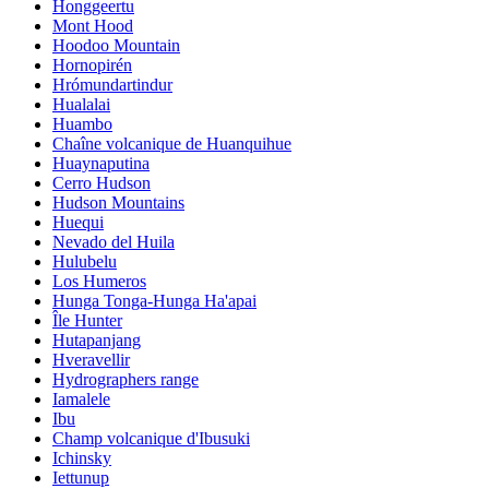
Honggeertu
Mont Hood
Hoodoo Mountain
Hornopirén
Hrómundartindur
Hualalai
Huambo
Chaîne volcanique de Huanquihue
Huaynaputina
Cerro Hudson
Hudson Mountains
Huequi
Nevado del Huila
Hulubelu
Los Humeros
Hunga Tonga-Hunga Ha'apai
Île Hunter
Hutapanjang
Hveravellir
Hydrographers range
Iamalele
Ibu
Champ volcanique d'Ibusuki
Ichinsky
Iettunup