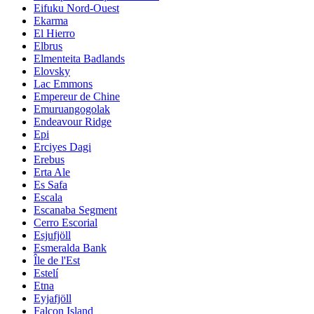
Eifuku Nord-Ouest
Ekarma
El Hierro
Elbrus
Elmenteita Badlands
Elovsky
Lac Emmons
Empereur de Chine
Emuruangogolak
Endeavour Ridge
Epi
Erciyes Dagi
Erebus
Erta Ale
Es Safa
Escala
Escanaba Segment
Cerro Escorial
Esjufjöll
Esmeralda Bank
Île de l'Est
Estelí
Etna
Eyjafjöll
Falcon Island