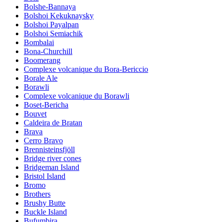
Bolshe-Bannaya
Bolshoi Kekuknaysky
Bolshoi Payalpan
Bolshoi Semiachik
Bombalai
Bona-Churchill
Boomerang
Complexe volcanique du Bora-Bericcio
Borale Ale
Borawli
Complexe volcanique du Borawli
Boset-Bericha
Bouvet
Caldeira de Bratan
Brava
Cerro Bravo
Brennisteinsfjöll
Bridge river cones
Bridgeman Island
Bristol Island
Bromo
Brothers
Brushy Butte
Buckle Island
Bufumbira