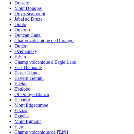
Dotsero
Mont Douglas
Doyo Seamount
Jabal ad Druze
Dubbi
Dukono
Duncan Canal
Champ volcanique de Durango
Dutton
Dzenzursky
E-San
Champ volcanique d'Eagle Lake
East Diamante
Easter Island
Eastern Gemini
Ebeko
Ebulobo
Ol Doinyo Eburru
Ecuador
Mont Edgecumbe
Edziza
Eggella
Mont Egmont
Egon
Champ volcanique de l'Eifel