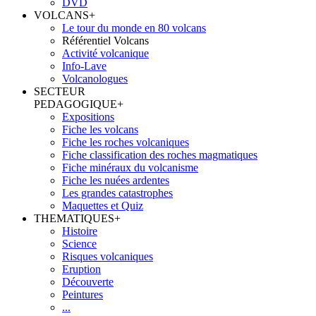
DVD
VOLCANS
+
Le tour du monde en 80 volcans
Référentiel Volcans
Activité volcanique
Info-Lave
Volcanologues
SECTEUR
PEDAGOGIQUE
+
Expositions
Fiche les volcans
Fiche les roches volcaniques
Fiche classification des roches magmatiques
Fiche minéraux du volcanisme
Fiche les nuées ardentes
Les grandes catastrophes
Maquettes et Quiz
THEMATIQUES
+
Histoire
Science
Risques volcaniques
Eruption
Découverte
Peintures
...