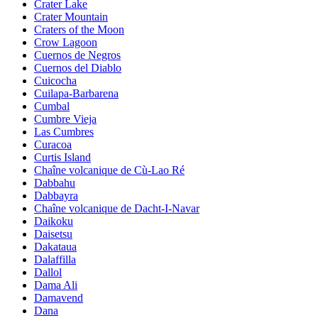
Crater Lake
Crater Mountain
Craters of the Moon
Crow Lagoon
Cuernos de Negros
Cuernos del Diablo
Cuicocha
Cuilapa-Barbarena
Cumbal
Cumbre Vieja
Las Cumbres
Curacoa
Curtis Island
Chaîne volcanique de Cù-Lao Ré
Dabbahu
Dabbayra
Chaîne volcanique de Dacht-I-Navar
Daikoku
Daisetsu
Dakataua
Dalaffilla
Dallol
Dama Ali
Damavend
Dana