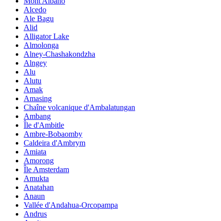
Mont Albano
Alcedo
Ale Bagu
Alid
Alligator Lake
Almolonga
Alney-Chashakondzha
Alngey
Alu
Alutu
Amak
Amasing
Chaîne volcanique d'Ambalatungan
Ambang
Île d'Ambitle
Ambre-Bobaomby
Caldeira d'Ambrym
Amiata
Amorong
Île Amsterdam
Amukta
Anatahan
Anaun
Vallée d'Andahua-Orcopampa
Andrus