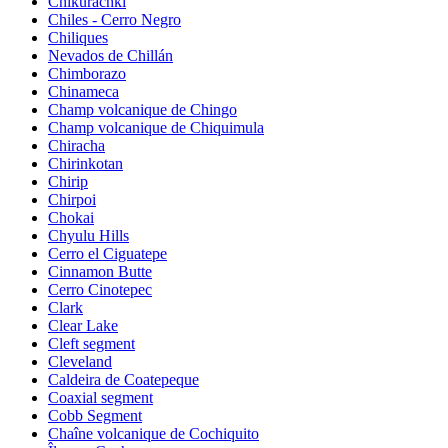
Chikurachki
Chiles - Cerro Negro
Chiliques
Nevados de Chillán
Chimborazo
Chinameca
Champ volcanique de Chingo
Champ volcanique de Chiquimula
Chiracha
Chirinkotan
Chirip
Chirpoi
Chokai
Chyulu Hills
Cerro el Ciguatepe
Cinnamon Butte
Cerro Cinotepec
Clark
Clear Lake
Cleft segment
Cleveland
Caldeira de Coatepeque
Coaxial segment
Cobb Segment
Chaîne volcanique de Cochiquito