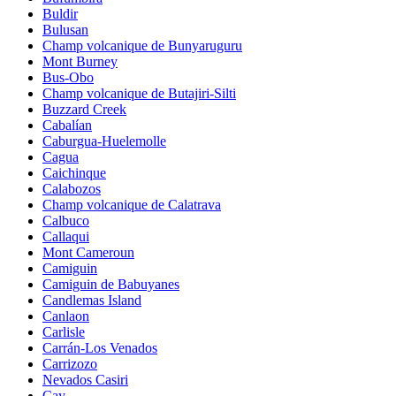
Buldir
Bulusan
Champ volcanique de Bunyaruguru
Mont Burney
Bus-Obo
Champ volcanique de Butajiri-Silti
Buzzard Creek
Cabalían
Caburgua-Huelemolle
Cagua
Caichinque
Calabozos
Champ volcanique de Calatrava
Calbuco
Callaqui
Mont Cameroun
Camiguin
Camiguin de Babuyanes
Candlemas Island
Canlaon
Carlisle
Carrán-Los Venados
Carrizozo
Nevados Casiri
Cay