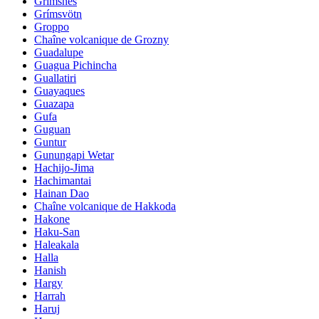
Grimsnes
Grímsvötn
Groppo
Chaîne volcanique de Grozny
Guadalupe
Guagua Pichincha
Guallatiri
Guayaques
Guazapa
Gufa
Guguan
Guntur
Gunungapi Wetar
Hachijo-Jima
Hachimantai
Hainan Dao
Chaîne volcanique de Hakkoda
Hakone
Haku-San
Haleakala
Halla
Hanish
Hargy
Harrah
Haruj