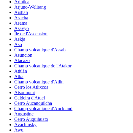
Arintica
Arjuno-Welirang
Arshan
Asacha
Asama
Asavyo
Île de l'Ascension
Askja
Aso
Champ volcanique d'Assab
Asuncion
Atacazo
Champ volcanique de l'Atakor
Atitlán
Atka
Champ volcanique d'Atlin
Cerro los Atlixcos
Atsonupuri
Caldeira d'Atuel
Cerro Aucanquilcha
Champ volcanique d'Auckland
Augustine
Cerro Auquihuato
Avachinsky
Awu