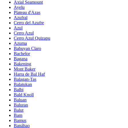
Axial Seamount
Ayelu
Plateau d'Azas
Azufral
Cerro del Azufre
Azul
Cerro Azul
Cerro Azul Quizapu
Azuma
Babuyan Claro
Bachelor
Bagana
Bakening
Mont Baker
Harra de Bal Haf
Balagan-Tas
Balatukan
Balbi
Bald Knoll
Baluan
Baluran
Balut
Bam
Bamus
Banáhao