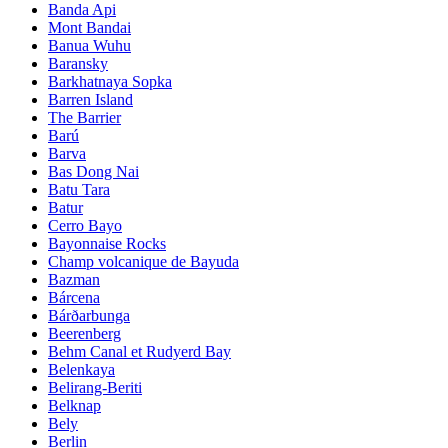
Banda Api
Mont Bandai
Banua Wuhu
Baransky
Barkhatnaya Sopka
Barren Island
The Barrier
Barú
Barva
Bas Dong Nai
Batu Tara
Batur
Cerro Bayo
Bayonnaise Rocks
Champ volcanique de Bayuda
Bazman
Bárcena
Bárðarbunga
Beerenberg
Behm Canal et Rudyerd Bay
Belenkaya
Belirang-Beriti
Belknap
Bely
Berlin