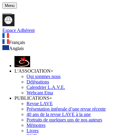
Menu
Espace Adhérent
Français
Anglais
L'ASSOCIATION
+
Qui sommes nous
Délégations
Calendrier L.A.V.E.
Webcam Etna
PUBLICATIONS
+
Revue LAVE
Présentation intégrale d’une revue récente
40 ans de la revue LAVE à la une
Portraits de quelques uns de nos auteurs
Mémoires
Livres