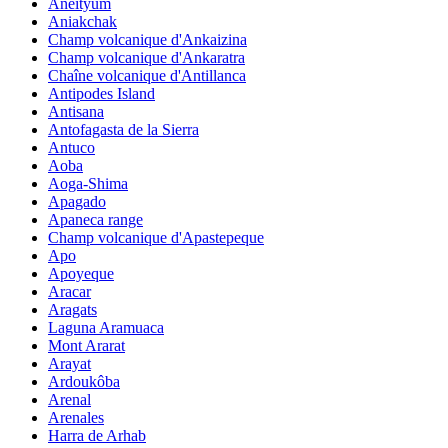
Aneityum
Aniakchak
Champ volcanique d'Ankaizina
Champ volcanique d'Ankaratra
Chaîne volcanique d'Antillanca
Antipodes Island
Antisana
Antofagasta de la Sierra
Antuco
Aoba
Aoga-Shima
Apagado
Apaneca range
Champ volcanique d'Apastepeque
Apo
Apoyeque
Aracar
Aragats
Laguna Aramuaca
Mont Ararat
Arayat
Ardoukôba
Arenal
Arenales
Harra de Arhab