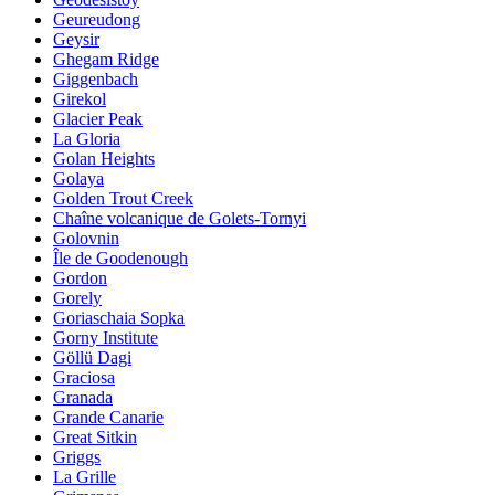
Geureudong
Geysir
Ghegam Ridge
Giggenbach
Girekol
Glacier Peak
La Gloria
Golan Heights
Golaya
Golden Trout Creek
Chaîne volcanique de Golets-Tornyi
Golovnin
Île de Goodenough
Gordon
Gorely
Goriaschaia Sopka
Gorny Institute
Göllü Dagi
Graciosa
Granada
Grande Canarie
Great Sitkin
Griggs
La Grille