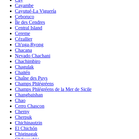
Cayambe
Cayutué-La Viguería
Ceboruco
Île des Cendres
Central Island
Cereme
Cézallier
Ch'uga-Ryong
Chacana
Nevado Chachani
Chachimbiro
Chagulak
Chaitén
Chaîne des Puys
Champs Phlégréens
Champs Phlégréens de la Mer de Sicile
Changbaishan
Chao
Cerro Chascon
Cherny
Cherpuk
Chichinautzin
El Chichón
Chiginagak