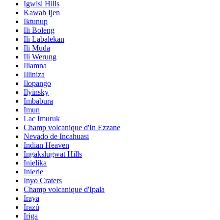
Igwisi Hills
Kawah Ijen
Iktunup
Ili Boleng
Ili Labalekan
Ili Muda
Ili Werung
Iliamna
Illiniza
Ilopango
Ilyinsky
Imbabura
Imun
Lac Imuruk
Champ volcanique d'In Ezzane
Nevado de Incahuasi
Indian Heaven
Ingakslugwat Hills
Inielika
Inierie
Inyo Craters
Champ volcanique d'Ipala
Iraya
Irazú
Iriga