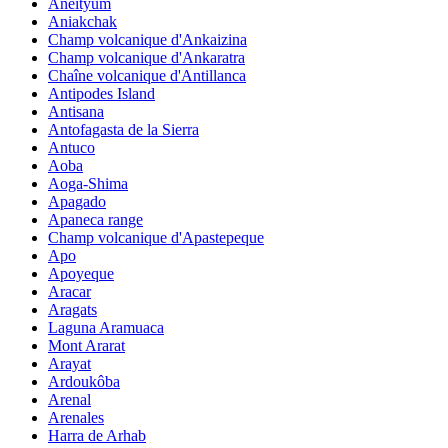
Aneityum
Aniakchak
Champ volcanique d'Ankaizina
Champ volcanique d'Ankaratra
Chaîne volcanique d'Antillanca
Antipodes Island
Antisana
Antofagasta de la Sierra
Antuco
Aoba
Aoga-Shima
Apagado
Apaneca range
Champ volcanique d'Apastepeque
Apo
Apoyeque
Aracar
Aragats
Laguna Aramuaca
Mont Ararat
Arayat
Ardoukôba
Arenal
Arenales
Harra de Arhab