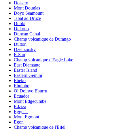
Dotsero
Mont Douglas
Doyo Seamount
Jabal ad Druze
Dubbi
Dukono
Duncan Canal
Champ volcanique de Durango
Dutton
Dzenzursky
E-San
Champ volcanique d'Eagle Lake
East Diamante
Easter Island
Eastern Gemini
Ebeko
Ebulobo
Ol Doinyo Eburru
Ecuador
Mont Edgecumbe
Edziza
Eggella
Mont Egmont
Egon
Champ volcanique de l'Eifel