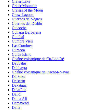
Crater Lake
Crater Mountain
Craters of the Moon
Crow Lagoon
Cuernos de Negros
Cuernos del Diablo
Cuicocha
Cuilapa-Barbarena
Cumbal
Cumbre Vieja
Las Cumbres
Curacoa
Curtis Island
Chaîne volcanique de Cù-Lao Ré
Dabbahu
Dabbayra
Chaîne volcanique de Dacht-I-Navar
Daikoku
Daisetsu
Dakataua
Dalaffilla
Dallol
Dama Ali
Damavend
Dana