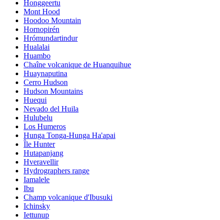
Honggeertu
Mont Hood
Hoodoo Mountain
Hornopirén
Hrómundartindur
Hualalai
Huambo
Chaîne volcanique de Huanquihue
Huaynaputina
Cerro Hudson
Hudson Mountains
Huequi
Nevado del Huila
Hulubelu
Los Humeros
Hunga Tonga-Hunga Ha'apai
Île Hunter
Hutapanjang
Hveravellir
Hydrographers range
Iamalele
Ibu
Champ volcanique d'Ibusuki
Ichinsky
Iettunup