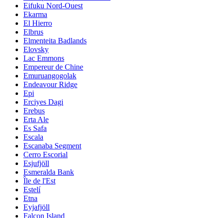
Eifuku Nord-Ouest
Ekarma
El Hierro
Elbrus
Elmenteita Badlands
Elovsky
Lac Emmons
Empereur de Chine
Emuruangogolak
Endeavour Ridge
Epi
Erciyes Dagi
Erebus
Erta Ale
Es Safa
Escala
Escanaba Segment
Cerro Escorial
Esjufjöll
Esmeralda Bank
Île de l'Est
Estelí
Etna
Eyjafjöll
Falcon Island