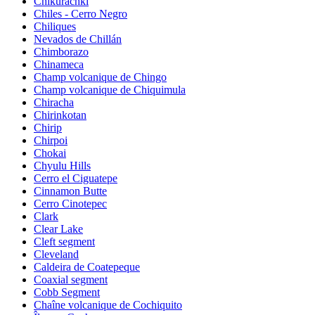
Chikurachki
Chiles - Cerro Negro
Chiliques
Nevados de Chillán
Chimborazo
Chinameca
Champ volcanique de Chingo
Champ volcanique de Chiquimula
Chiracha
Chirinkotan
Chirip
Chirpoi
Chokai
Chyulu Hills
Cerro el Ciguatepe
Cinnamon Butte
Cerro Cinotepec
Clark
Clear Lake
Cleft segment
Cleveland
Caldeira de Coatepeque
Coaxial segment
Cobb Segment
Chaîne volcanique de Cochiquito