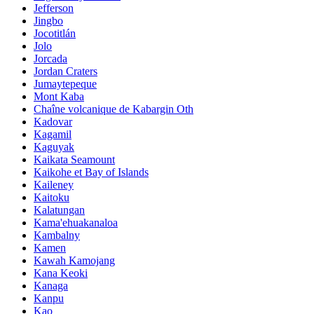
Jefferson
Jingbo
Jocotitlán
Jolo
Jorcada
Jordan Craters
Jumaytepeque
Mont Kaba
Chaîne volcanique de Kabargin Oth
Kadovar
Kagamil
Kaguyak
Kaikata Seamount
Kaikohe et Bay of Islands
Kaileney
Kaitoku
Kalatungan
Kama'ehuakanaloa
Kambalny
Kamen
Kawah Kamojang
Kana Keoki
Kanaga
Kanpu
Kao