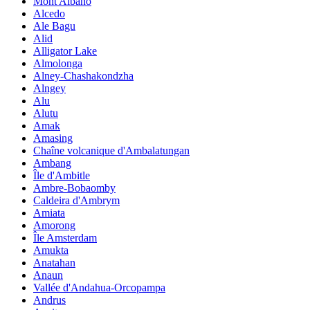
Mont Albano
Alcedo
Ale Bagu
Alid
Alligator Lake
Almolonga
Alney-Chashakondzha
Alngey
Alu
Alutu
Amak
Amasing
Chaîne volcanique d'Ambalatungan
Ambang
Île d'Ambitle
Ambre-Bobaomby
Caldeira d'Ambrym
Amiata
Amorong
Île Amsterdam
Amukta
Anatahan
Anaun
Vallée d'Andahua-Orcopampa
Andrus