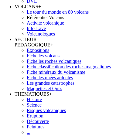
DVD
VOLCANS
+
Le tour du monde en 80 volcans
Référentiel Volcans
Activité volcanique
Info-Lave
Volcanologues
SECTEUR
PEDAGOGIQUE
+
Expositions
Fiche les volcans
Fiche les roches volcaniques
Fiche classification des roches magmatiques
Fiche minéraux du volcanisme
Fiche les nuées ardentes
Les grandes catastrophes
Maquettes et Quiz
THEMATIQUES
+
Histoire
Science
Risques volcaniques
Eruption
Découverte
Peintures
...