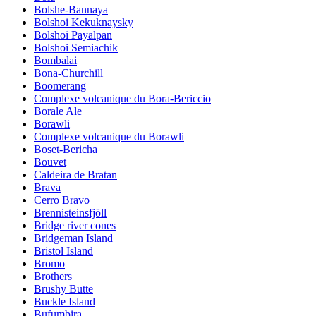
Bolshe-Bannaya
Bolshoi Kekuknaysky
Bolshoi Payalpan
Bolshoi Semiachik
Bombalai
Bona-Churchill
Boomerang
Complexe volcanique du Bora-Bericcio
Borale Ale
Borawli
Complexe volcanique du Borawli
Boset-Bericha
Bouvet
Caldeira de Bratan
Brava
Cerro Bravo
Brennisteinsfjöll
Bridge river cones
Bridgeman Island
Bristol Island
Bromo
Brothers
Brushy Butte
Buckle Island
Bufumbira