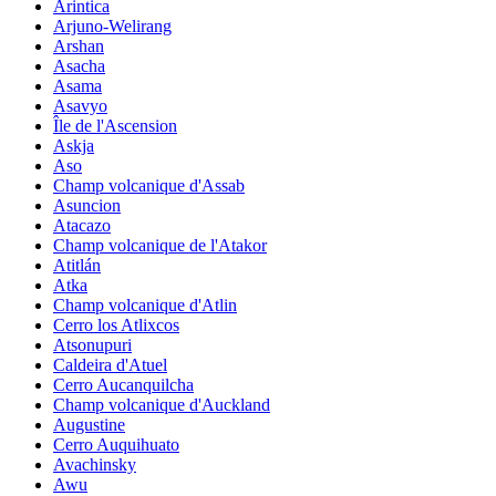
Arintica
Arjuno-Welirang
Arshan
Asacha
Asama
Asavyo
Île de l'Ascension
Askja
Aso
Champ volcanique d'Assab
Asuncion
Atacazo
Champ volcanique de l'Atakor
Atitlán
Atka
Champ volcanique d'Atlin
Cerro los Atlixcos
Atsonupuri
Caldeira d'Atuel
Cerro Aucanquilcha
Champ volcanique d'Auckland
Augustine
Cerro Auquihuato
Avachinsky
Awu