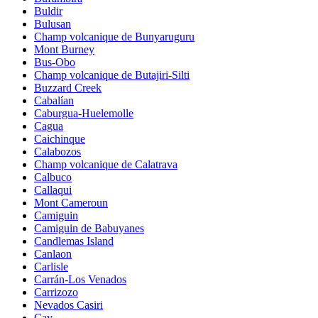
Buldir
Bulusan
Champ volcanique de Bunyaruguru
Mont Burney
Bus-Obo
Champ volcanique de Butajiri-Silti
Buzzard Creek
Cabalían
Caburgua-Huelemolle
Cagua
Caichinque
Calabozos
Champ volcanique de Calatrava
Calbuco
Callaqui
Mont Cameroun
Camiguin
Camiguin de Babuyanes
Candlemas Island
Canlaon
Carlisle
Carrán-Los Venados
Carrizozo
Nevados Casiri
Cay