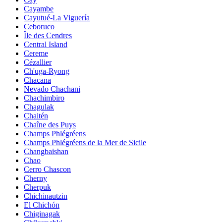
Cayambe
Cayutué-La Viguería
Ceboruco
Île des Cendres
Central Island
Cereme
Cézallier
Ch'uga-Ryong
Chacana
Nevado Chachani
Chachimbiro
Chagulak
Chaitén
Chaîne des Puys
Champs Phlégréens
Champs Phlégréens de la Mer de Sicile
Changbaishan
Chao
Cerro Chascon
Cherny
Cherpuk
Chichinautzin
El Chichón
Chiginagak