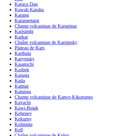
Karaca Dag
Kawah Karaha
Karang
Karangetang
Champ volcanique de Karapinar
Karisimbi
Karkar
Chaîne volcanique de Karpinsky
Plateau de Kars
Karthala
Karymsky
Kasatochi
Kasbek
Kasuga
Katla
Katmai
Katunga
Champ volcanique de Katwe-Kikorongo
Kavachi
Kawi-Butak
Kebeney
Kekurny
Kelimutu
Kell
Chaîne volcanique de Keluo