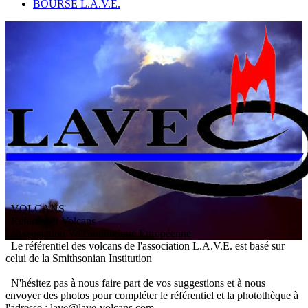
BOURSE L.A.V.E.
VOLCANS
/ Référentiel Volcans
L
'
A
ssociation
V
olcanologique
E
uropéenne
Le référentiel des volcans de l'association L.A.V.E. est basé sur
celui de la Smithsonian Institution
N'hésitez pas à nous faire part de vos suggestions et à nous
envoyer des photos pour compléter le référentiel et la photothèque à
l'adresse : lave@lave-volcans.com