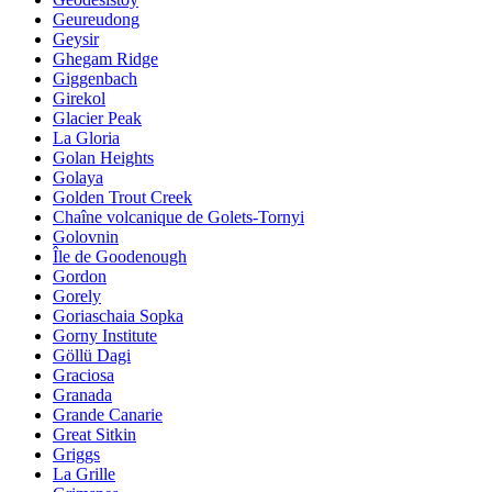
Geureudong
Geysir
Ghegam Ridge
Giggenbach
Girekol
Glacier Peak
La Gloria
Golan Heights
Golaya
Golden Trout Creek
Chaîne volcanique de Golets-Tornyi
Golovnin
Île de Goodenough
Gordon
Gorely
Goriaschaia Sopka
Gorny Institute
Göllü Dagi
Graciosa
Granada
Grande Canarie
Great Sitkin
Griggs
La Grille