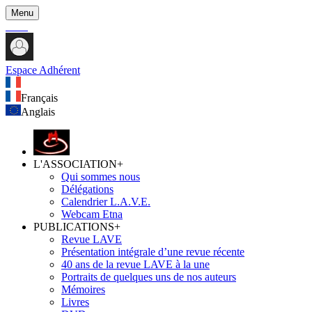
Menu
Espace Adhérent
Français
Anglais
L'ASSOCIATION
+
Qui sommes nous
Délégations
Calendrier L.A.V.E.
Webcam Etna
PUBLICATIONS
+
Revue LAVE
Présentation intégrale d’une revue récente
40 ans de la revue LAVE à la une
Portraits de quelques uns de nos auteurs
Mémoires
Livres