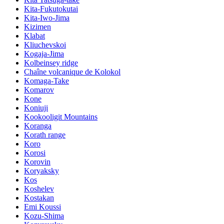
Kita-Fukutokutai
Kita-Iwo-Jima
Kizimen
Klabat
Kliuchevskoi
Kogaja-Jima
Kolbeinsey ridge
Chaîne volcanique de Kolokol
Komaga-Take
Komarov
Kone
Koniuji
Kookooligit Mountains
Koranga
Korath range
Koro
Korosi
Korovin
Koryaksky
Kos
Koshelev
Kostakan
Emi Koussi
Kozu-Shima