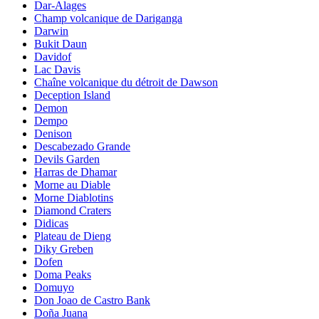
Dar-Alages
Champ volcanique de Dariganga
Darwin
Bukit Daun
Davidof
Lac Davis
Chaîne volcanique du détroit de Dawson
Deception Island
Demon
Dempo
Denison
Descabezado Grande
Devils Garden
Harras de Dhamar
Morne au Diable
Morne Diablotins
Diamond Craters
Didicas
Plateau de Dieng
Diky Greben
Dofen
Doma Peaks
Domuyo
Don Joao de Castro Bank
Doña Juana