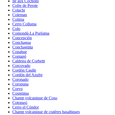
Île aux Cochons
Cofre de Perote
Colachi
Coleman
Colima
Cerro Colluma
Colo
Comondú-La Purísima
Concepción
Conchagua
Conchagüita
Copahue
Copiapó
Caldeira de Corbetti
Corcovado
Cordón Caulle
Cordón del Azufre
Coronado
Coropuna
Corvo
Cosigüina
Champ volcanique de Coso
Cotopaxi
Cerro el Cóndor
Champ volcanique de cratères basaltiques