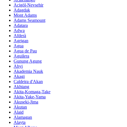
Acigöl-Nevsehir
Adagdak
Mont Adams
Adams Seamount
Adatara
Adwa
Afderà
Agrigan
Agua
Agua de Pau
Aguilera
Gunung Agung
Ahyi
Akademia Nauk
Akagi
Caldeira d'Akan
Akhtang
Akita-Komaga-Take
Akita-Yake-Yama
Akuseki-Jima
Akutan
Alaid
Alamagan
Alayta