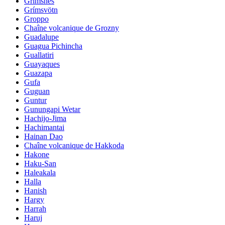
Grimsnes
Grímsvötn
Groppo
Chaîne volcanique de Grozny
Guadalupe
Guagua Pichincha
Guallatiri
Guayaques
Guazapa
Gufa
Guguan
Guntur
Gunungapi Wetar
Hachijo-Jima
Hachimantai
Hainan Dao
Chaîne volcanique de Hakkoda
Hakone
Haku-San
Haleakala
Halla
Hanish
Hargy
Harrah
Haruj