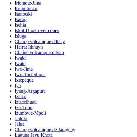
Iriomote-Jima
Irruputuncu
Isanotski
Isarog
Ischia
Iskut-Unuk river cones
Isluga
Champ volcanique d'Itasy
Harrat Ithnayn
Chaîne volcanique d'Ivao
Iwaki
Iwate
Iwo-Jima
Iwo-Tori-Shima
Ixtepeque
Iya
Iyang-Argapura
Izalco
Iztaccíhuatl
Izu-Tobu
Izumbwe-Mpoli
Jailolo
Jalua
Champ volcanique de Jaraguay
Laguna Jayu Khota