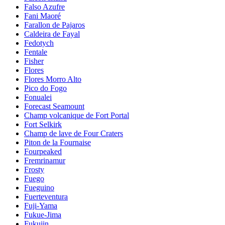
Falso Azufre
Fani Maoré
Farallon de Pajaros
Caldeira de Fayal
Fedotych
Fentale
Fisher
Flores
Flores Morro Alto
Pico do Fogo
Fonualei
Forecast Seamount
Champ volcanique de Fort Portal
Fort Selkirk
Champ de lave de Four Craters
Piton de la Fournaise
Fourpeaked
Fremrinamur
Frosty
Fuego
Fueguino
Fuerteventura
Fuji-Yama
Fukue-Jima
Fukujin