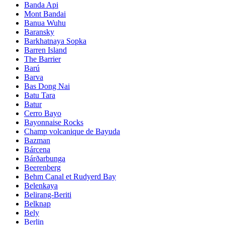
Banda Api
Mont Bandai
Banua Wuhu
Baransky
Barkhatnaya Sopka
Barren Island
The Barrier
Barú
Barva
Bas Dong Nai
Batu Tara
Batur
Cerro Bayo
Bayonnaise Rocks
Champ volcanique de Bayuda
Bazman
Bárcena
Bárðarbunga
Beerenberg
Behm Canal et Rudyerd Bay
Belenkaya
Belirang-Beriti
Belknap
Bely
Berlin