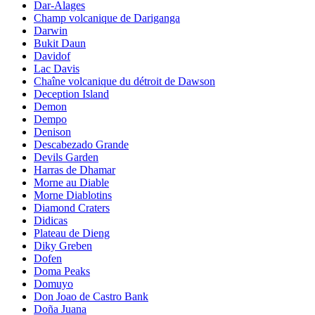
Dar-Alages
Champ volcanique de Dariganga
Darwin
Bukit Daun
Davidof
Lac Davis
Chaîne volcanique du détroit de Dawson
Deception Island
Demon
Dempo
Denison
Descabezado Grande
Devils Garden
Harras de Dhamar
Morne au Diable
Morne Diablotins
Diamond Craters
Didicas
Plateau de Dieng
Diky Greben
Dofen
Doma Peaks
Domuyo
Don Joao de Castro Bank
Doña Juana