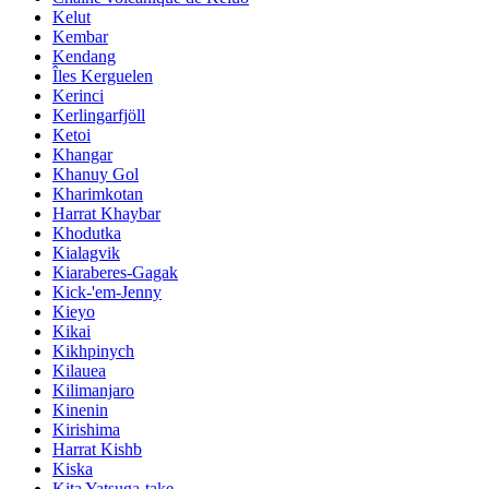
Kelut
Kembar
Kendang
Îles Kerguelen
Kerinci
Kerlingarfjöll
Ketoi
Khangar
Khanuy Gol
Kharimkotan
Harrat Khaybar
Khodutka
Kialagvik
Kiaraberes-Gagak
Kick-'em-Jenny
Kieyo
Kikai
Kikhpinych
Kilauea
Kilimanjaro
Kinenin
Kirishima
Harrat Kishb
Kiska
Kita Yatsuga-take