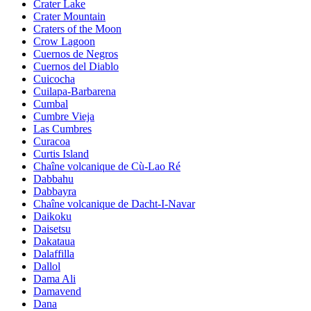
Crater Lake
Crater Mountain
Craters of the Moon
Crow Lagoon
Cuernos de Negros
Cuernos del Diablo
Cuicocha
Cuilapa-Barbarena
Cumbal
Cumbre Vieja
Las Cumbres
Curacoa
Curtis Island
Chaîne volcanique de Cù-Lao Ré
Dabbahu
Dabbayra
Chaîne volcanique de Dacht-I-Navar
Daikoku
Daisetsu
Dakataua
Dalaffilla
Dallol
Dama Ali
Damavend
Dana