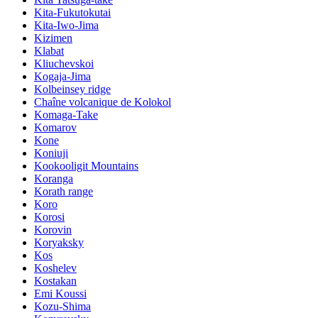
Kita-Fukutokutai
Kita-Iwo-Jima
Kizimen
Klabat
Kliuchevskoi
Kogaja-Jima
Kolbeinsey ridge
Chaîne volcanique de Kolokol
Komaga-Take
Komarov
Kone
Koniuji
Kookooligit Mountains
Koranga
Korath range
Koro
Korosi
Korovin
Koryaksky
Kos
Koshelev
Kostakan
Emi Koussi
Kozu-Shima