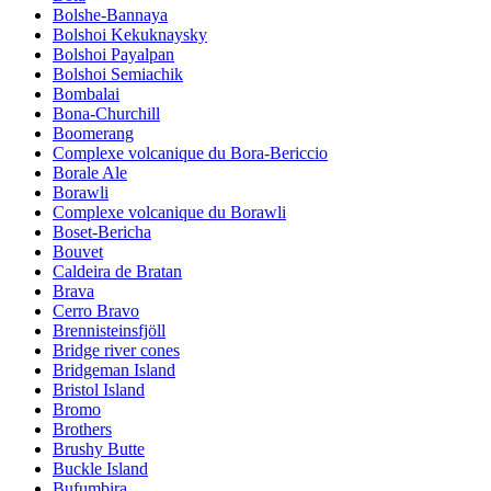
Bolshe-Bannaya
Bolshoi Kekuknaysky
Bolshoi Payalpan
Bolshoi Semiachik
Bombalai
Bona-Churchill
Boomerang
Complexe volcanique du Bora-Bericcio
Borale Ale
Borawli
Complexe volcanique du Borawli
Boset-Bericha
Bouvet
Caldeira de Bratan
Brava
Cerro Bravo
Brennisteinsfjöll
Bridge river cones
Bridgeman Island
Bristol Island
Bromo
Brothers
Brushy Butte
Buckle Island
Bufumbira