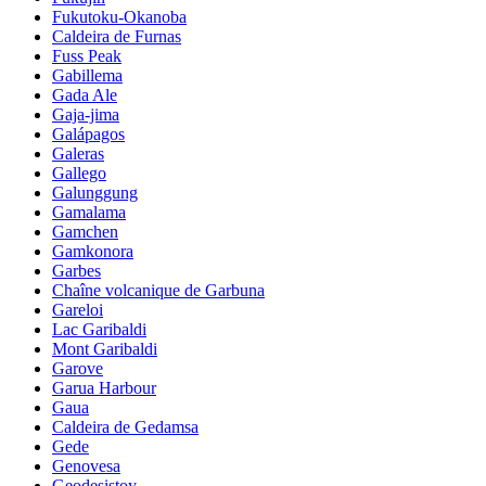
Fukutoku-Okanoba
Caldeira de Furnas
Fuss Peak
Gabillema
Gada Ale
Gaja-jima
Galápagos
Galeras
Gallego
Galunggung
Gamalama
Gamchen
Gamkonora
Garbes
Chaîne volcanique de Garbuna
Gareloi
Lac Garibaldi
Mont Garibaldi
Garove
Garua Harbour
Gaua
Caldeira de Gedamsa
Gede
Genovesa
Geodesistoy