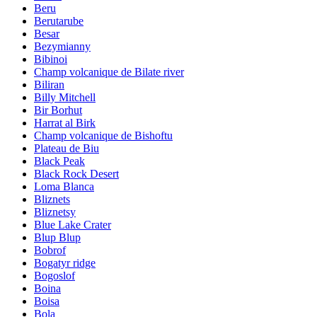
Beru
Berutarube
Besar
Bezymianny
Bibinoi
Champ volcanique de Bilate river
Biliran
Billy Mitchell
Bir Borhut
Harrat al Birk
Champ volcanique de Bishoftu
Plateau de Biu
Black Peak
Black Rock Desert
Loma Blanca
Bliznets
Bliznetsy
Blue Lake Crater
Blup Blup
Bobrof
Bogatyr ridge
Bogoslof
Boina
Boisa
Bola