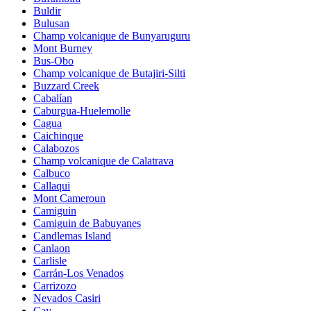
Buldir
Bulusan
Champ volcanique de Bunyaruguru
Mont Burney
Bus-Obo
Champ volcanique de Butajiri-Silti
Buzzard Creek
Cabalían
Caburgua-Huelemolle
Cagua
Caichinque
Calabozos
Champ volcanique de Calatrava
Calbuco
Callaqui
Mont Cameroun
Camiguin
Camiguin de Babuyanes
Candlemas Island
Canlaon
Carlisle
Carrán-Los Venados
Carrizozo
Nevados Casiri
Cay