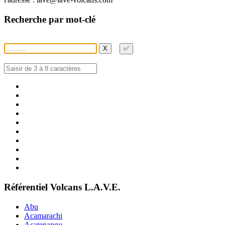
Recherche par mot-clé
X
✅
Référentiel Volcans L.A.V.E.
Abu
Acamarachi
Acatenango