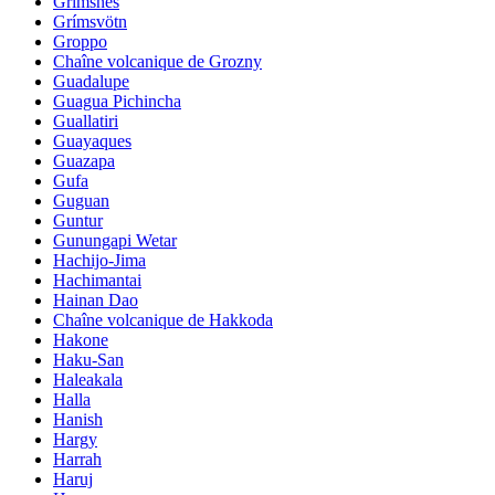
Grimsnes
Grímsvötn
Groppo
Chaîne volcanique de Grozny
Guadalupe
Guagua Pichincha
Guallatiri
Guayaques
Guazapa
Gufa
Guguan
Guntur
Gunungapi Wetar
Hachijo-Jima
Hachimantai
Hainan Dao
Chaîne volcanique de Hakkoda
Hakone
Haku-San
Haleakala
Halla
Hanish
Hargy
Harrah
Haruj