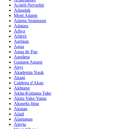
Acigöl-Nevsehir
Adagdak
Mont Adams
Adams Seamount
Adatara
Adwa
Afderà
Agrigan
Agua
Agua de Pau
Aguilera
Gunung Agung
Ahyi
Akademia Nauk
Akagi
Caldeira d'Akan
Akhtang
Akita-Komaga-Take
Akita-Yake-Yama
Akuseki-Jima
Akutan
Alaid
Alamagan
Alayta