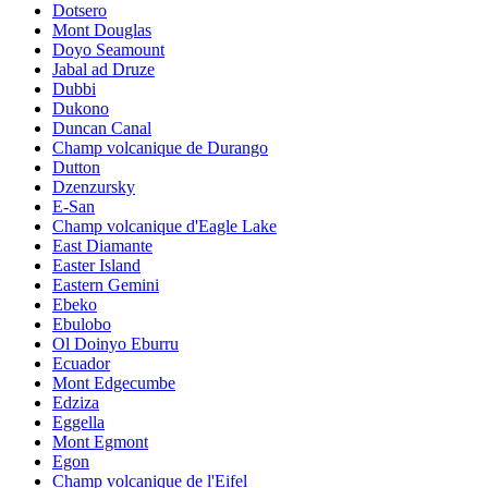
Dotsero
Mont Douglas
Doyo Seamount
Jabal ad Druze
Dubbi
Dukono
Duncan Canal
Champ volcanique de Durango
Dutton
Dzenzursky
E-San
Champ volcanique d'Eagle Lake
East Diamante
Easter Island
Eastern Gemini
Ebeko
Ebulobo
Ol Doinyo Eburru
Ecuador
Mont Edgecumbe
Edziza
Eggella
Mont Egmont
Egon
Champ volcanique de l'Eifel