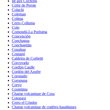
Île aux Cochons
Cofre de Perote
Colachi
Coleman
Colima
Cerro Colluma
Colo
Comondú-La Purísima
Concepción
Conchagua
Conchagüita
Copahue
Copiapó
Caldeira de Corbetti
Corcovado
Cordón Caulle
Cordón del Azufre
Coronado
Coropuna
Corvo
Cosigüina
Champ volcanique de Coso
Cotopaxi
Cerro el Cóndor
Champ volcanique de cratères basaltiques