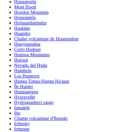
Honggeertu
Mont Hood
Hoodoo Mountain
Hornopirén
Hrómundartindur
Hualalai
Huambo
Chaîne volcanique de Huanquihue
Huaynaputina
Cerro Hudson
Hudson Mountains
Huequi
Nevado del Huila
Hulubelu
Los Humeros
Hunga Tonga-Hunga Ha'apai
Île Hunter
Hutapanjang
Hveravellir
Hydrographers range
Iamalele
Ibu
Champ volcanique d'Ibusuki
Ichinsky
Iettunup