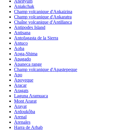
Aneityum
Aniakchak
Champ volcanique d'Ankaizina
Champ volcanique d'Ankaratra
Chaîne volcanique d'Antillanca
Antipodes Island
Antisana
Antofagasta de la Sierra
Antuco
Aoba
Aoga-Shima
Apagado
Apaneca range
Champ volcanique d'Apastepeque
Apo
Apoyeque
Aracar
Aragats
Laguna Aramuaca
Mont Ararat
Arayat
Ardoukôba
Arenal
Arenales
Harra de Arhab