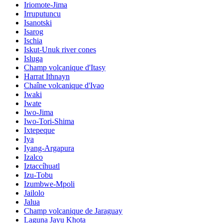
Iriomote-Jima
Irruputuncu
Isanotski
Isarog
Ischia
Iskut-Unuk river cones
Isluga
Champ volcanique d'Itasy
Harrat Ithnayn
Chaîne volcanique d'Ivao
Iwaki
Iwate
Iwo-Jima
Iwo-Tori-Shima
Ixtepeque
Iya
Iyang-Argapura
Izalco
Iztaccíhuatl
Izu-Tobu
Izumbwe-Mpoli
Jailolo
Jalua
Champ volcanique de Jaraguay
Laguna Jayu Khota