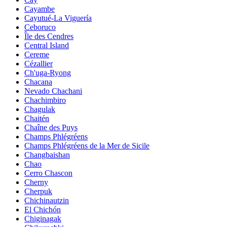
Cayambe
Cayutué-La Viguería
Ceboruco
Île des Cendres
Central Island
Cereme
Cézallier
Ch'uga-Ryong
Chacana
Nevado Chachani
Chachimbiro
Chagulak
Chaitén
Chaîne des Puys
Champs Phlégréens
Champs Phlégréens de la Mer de Sicile
Changbaishan
Chao
Cerro Chascon
Cherny
Cherpuk
Chichinautzin
El Chichón
Chiginagak