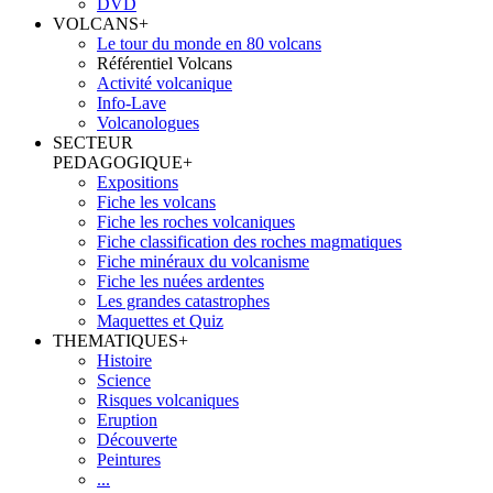
DVD
VOLCANS
+
Le tour du monde en 80 volcans
Référentiel Volcans
Activité volcanique
Info-Lave
Volcanologues
SECTEUR
PEDAGOGIQUE
+
Expositions
Fiche les volcans
Fiche les roches volcaniques
Fiche classification des roches magmatiques
Fiche minéraux du volcanisme
Fiche les nuées ardentes
Les grandes catastrophes
Maquettes et Quiz
THEMATIQUES
+
Histoire
Science
Risques volcaniques
Eruption
Découverte
Peintures
...