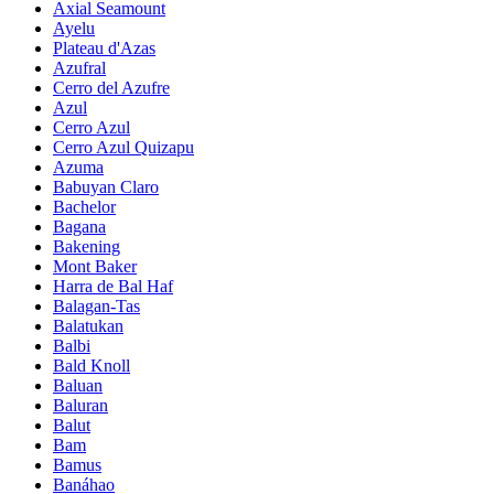
Axial Seamount
Ayelu
Plateau d'Azas
Azufral
Cerro del Azufre
Azul
Cerro Azul
Cerro Azul Quizapu
Azuma
Babuyan Claro
Bachelor
Bagana
Bakening
Mont Baker
Harra de Bal Haf
Balagan-Tas
Balatukan
Balbi
Bald Knoll
Baluan
Baluran
Balut
Bam
Bamus
Banáhao