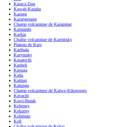
Karaca Dag
Kawah Karaha
Karang
Karangetang
Champ volcanique de Karapinar
Karisimbi
Karkar
Chaîne volcanique de Karpinsky
Plateau de Kars
Karthala
Karymsky
Kasatochi
Kasbek
Kasuga
Katla
Katmai
Katunga
Champ volcanique de Katwe-Kikorongo
Kavachi
Kawi-Butak
Kebeney
Kekurny
Kelimutu
Kell
Chaîne volcanique de Keluo