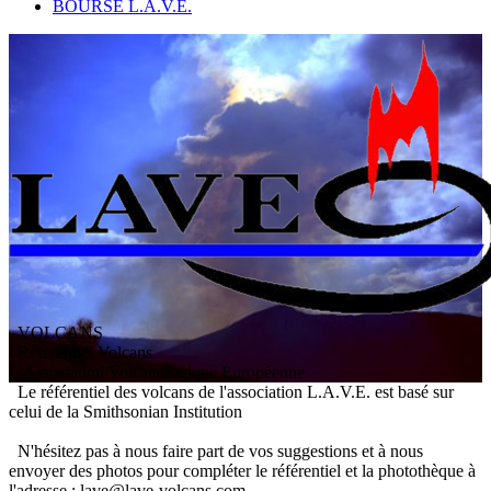
BOURSE L.A.V.E.
VOLCANS
/ Référentiel Volcans
L
'
A
ssociation
V
olcanologique
E
uropéenne
Le référentiel des volcans de l'association L.A.V.E. est basé sur
celui de la Smithsonian Institution
N'hésitez pas à nous faire part de vos suggestions et à nous
envoyer des photos pour compléter le référentiel et la photothèque à
l'adresse : lave@lave-volcans.com