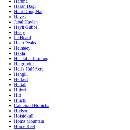
Haruna
Hasan Dagi
Haut Dong Nai
Hayes
Jabal Haylan
Hayli Gubbi
Healy
Île Heard
Heart Peaks
Heimaey
Hekla
Helatoba-Tarutung
Helgrindur
Hell's Half Acre
Hengill
Herbert
Hertali
Hijiori
Hiri
Hiuchi
Caldeira d'Hobicha
Hodson
Hofsjökull
Homa Mountain
Home Reef