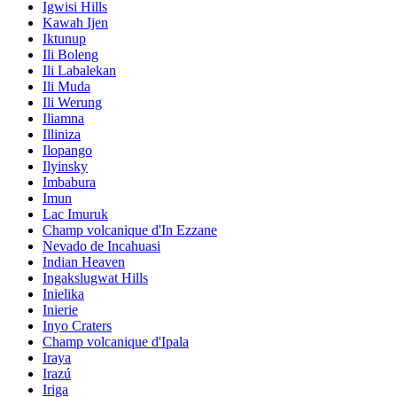
Igwisi Hills
Kawah Ijen
Iktunup
Ili Boleng
Ili Labalekan
Ili Muda
Ili Werung
Iliamna
Illiniza
Ilopango
Ilyinsky
Imbabura
Imun
Lac Imuruk
Champ volcanique d'In Ezzane
Nevado de Incahuasi
Indian Heaven
Ingakslugwat Hills
Inielika
Inierie
Inyo Craters
Champ volcanique d'Ipala
Iraya
Irazú
Iriga