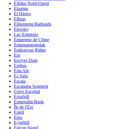
Eifuku Nord-Ouest
Ekarma
El Hierro
Elbrus
Elmenteita Badlands
Elovsky
Lac Emmons
Empereur de Chine
Emuruangogolak
Endeavour Ridge
Epi
Erciyes Dagi
Erebus
Erta Ale
Es Safa
Escala
Escanaba Segment
Cerro Escorial
Esjufjöll
Esmeralda Bank
Île de l'Est
Estelí
Etna
Eyjafjöll
Falcon Island