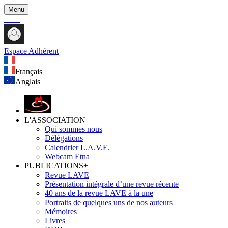
Menu
Espace Adhérent
Français
Anglais
L'ASSOCIATION
+
Qui sommes nous
Délégations
Calendrier L.A.V.E.
Webcam Etna
PUBLICATIONS
+
Revue LAVE
Présentation intégrale d’une revue récente
40 ans de la revue LAVE à la une
Portraits de quelques uns de nos auteurs
Mémoires
Livres