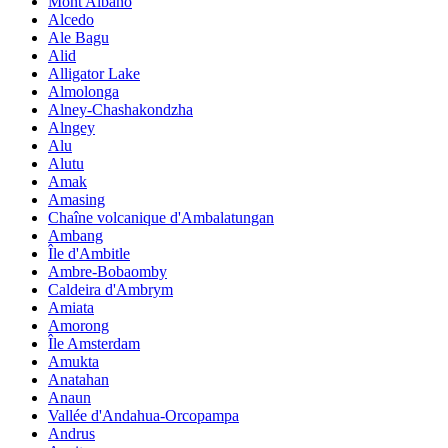
Mont Albano
Alcedo
Ale Bagu
Alid
Alligator Lake
Almolonga
Alney-Chashakondzha
Alngey
Alu
Alutu
Amak
Amasing
Chaîne volcanique d'Ambalatungan
Ambang
Île d'Ambitle
Ambre-Bobaomby
Caldeira d'Ambrym
Amiata
Amorong
Île Amsterdam
Amukta
Anatahan
Anaun
Vallée d'Andahua-Orcopampa
Andrus