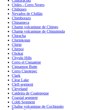
Chikurachki
Chiles - Cerro Negro
Chiliques
Nevados de Chillán
Chimborazo
Chinameca
Champ volcanique de Chingo
Champ volcanique de Chiquimula
Chiracha
Chirinkotan
Chirip
Chirpoi
Chokai
Chyulu Hills
Cerro el Ciguatepe
Cinnamon Butte
Cerro Cinotepec
Clark
Clear Lake
Cleft segment
Cleveland
Caldeira de Coatepeque
Coaxial segment
Cobb Segment
Chaîne volcanique de Cochiquito