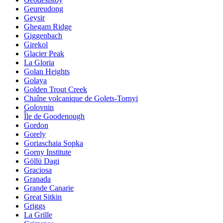
Geureudong
Geysir
Ghegam Ridge
Giggenbach
Girekol
Glacier Peak
La Gloria
Golan Heights
Golaya
Golden Trout Creek
Chaîne volcanique de Golets-Tornyi
Golovnin
Île de Goodenough
Gordon
Gorely
Goriaschaia Sopka
Gorny Institute
Göllü Dagi
Graciosa
Granada
Grande Canarie
Great Sitkin
Griggs
La Grille