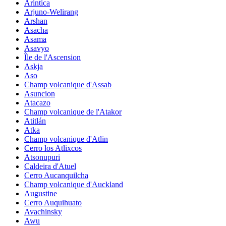
Arintica
Arjuno-Welirang
Arshan
Asacha
Asama
Asavyo
Île de l'Ascension
Askja
Aso
Champ volcanique d'Assab
Asuncion
Atacazo
Champ volcanique de l'Atakor
Atitlán
Atka
Champ volcanique d'Atlin
Cerro los Atlixcos
Atsonupuri
Caldeira d'Atuel
Cerro Aucanquilcha
Champ volcanique d'Auckland
Augustine
Cerro Auquihuato
Avachinsky
Awu