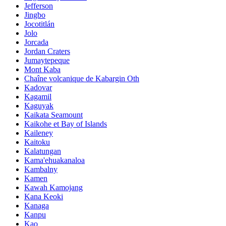
Jefferson
Jingbo
Jocotitlán
Jolo
Jorcada
Jordan Craters
Jumaytepeque
Mont Kaba
Chaîne volcanique de Kabargin Oth
Kadovar
Kagamil
Kaguyak
Kaikata Seamount
Kaikohe et Bay of Islands
Kaileney
Kaitoku
Kalatungan
Kama'ehuakanaloa
Kambalny
Kamen
Kawah Kamojang
Kana Keoki
Kanaga
Kanpu
Kao