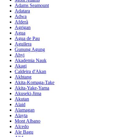
Adams Seamount
Adatara
Adwa
Afderà
Agrigan
Agua
Agua de Pau
Aguilera
Gunung Agung
Ahyi
Akademia Nauk
Akagi
Caldeira d'Akan
Akhtang
Akita-Komaga-Take
Akita-Yake-Yama
Akuseki-Jima
Akutan
Alaid
Alamagan
Alayta
Mont Albano
Alcedo
Ale Bagu