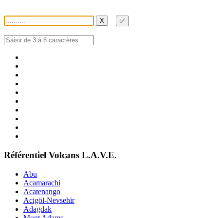
X
✅
Référentiel Volcans L.A.V.E.
Abu
Acamarachi
Acatenango
Acigöl-Nevsehir
Adagdak
Mont Adams