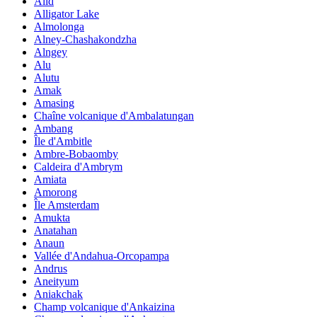
Alid
Alligator Lake
Almolonga
Alney-Chashakondzha
Alngey
Alu
Alutu
Amak
Amasing
Chaîne volcanique d'Ambalatungan
Ambang
Île d'Ambitle
Ambre-Bobaomby
Caldeira d'Ambrym
Amiata
Amorong
Île Amsterdam
Amukta
Anatahan
Anaun
Vallée d'Andahua-Orcopampa
Andrus
Aneityum
Aniakchak
Champ volcanique d'Ankaizina