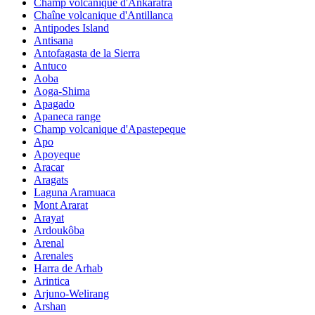
Champ volcanique d'Ankaratra
Chaîne volcanique d'Antillanca
Antipodes Island
Antisana
Antofagasta de la Sierra
Antuco
Aoba
Aoga-Shima
Apagado
Apaneca range
Champ volcanique d'Apastepeque
Apo
Apoyeque
Aracar
Aragats
Laguna Aramuaca
Mont Ararat
Arayat
Ardoukôba
Arenal
Arenales
Harra de Arhab
Arintica
Arjuno-Welirang
Arshan