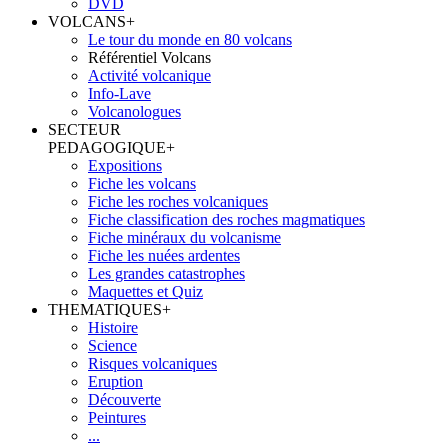
DVD
VOLCANS
+
Le tour du monde en 80 volcans
Référentiel Volcans
Activité volcanique
Info-Lave
Volcanologues
SECTEUR
PEDAGOGIQUE
+
Expositions
Fiche les volcans
Fiche les roches volcaniques
Fiche classification des roches magmatiques
Fiche minéraux du volcanisme
Fiche les nuées ardentes
Les grandes catastrophes
Maquettes et Quiz
THEMATIQUES
+
Histoire
Science
Risques volcaniques
Eruption
Découverte
Peintures
...