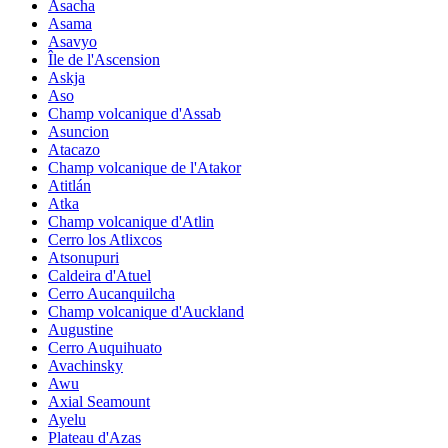
Asacha
Asama
Asavyo
Île de l'Ascension
Askja
Aso
Champ volcanique d'Assab
Asuncion
Atacazo
Champ volcanique de l'Atakor
Atitlán
Atka
Champ volcanique d'Atlin
Cerro los Atlixcos
Atsonupuri
Caldeira d'Atuel
Cerro Aucanquilcha
Champ volcanique d'Auckland
Augustine
Cerro Auquihuato
Avachinsky
Awu
Axial Seamount
Ayelu
Plateau d'Azas