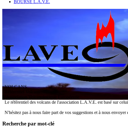
BOURSE L.A.V.E.
VOLCANS
/ Référentiel Volcans
L
'
A
ssociation
V
olcanologique
E
uropéenne
Le référentiel des volcans de l'association L.A.V.E. est basé sur celu
N'hésitez pas à nous faire part de vos suggestions et à nous envoyer 
Recherche par mot-clé