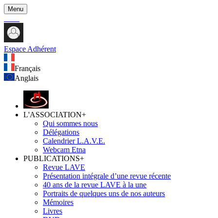
Menu
Espace Adhérent
Français
Anglais
L'ASSOCIATION
+
Qui sommes nous
Délégations
Calendrier L.A.V.E.
Webcam Etna
PUBLICATIONS
+
Revue LAVE
Présentation intégrale d’une revue récente
40 ans de la revue LAVE à la une
Portraits de quelques uns de nos auteurs
Mémoires
Livres