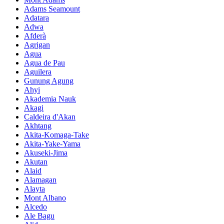
Adams Seamount
Adatara
Adwa
Afderà
Agrigan
Agua
Agua de Pau
Aguilera
Gunung Agung
Ahyi
Akademia Nauk
Akagi
Caldeira d'Akan
Akhtang
Akita-Komaga-Take
Akita-Yake-Yama
Akuseki-Jima
Akutan
Alaid
Alamagan
Alayta
Mont Albano
Alcedo
Ale Bagu