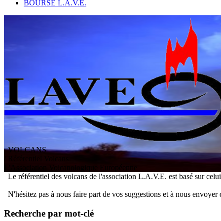
BOURSE L.A.V.E.
VOLCANS
/ Référentiel Volcans
L
'
A
ssociation
V
olcanologique
E
uropéenne
Le référentiel des volcans de l'association L.A.V.E. est basé sur celu
N'hésitez pas à nous faire part de vos suggestions et à nous envoyer 
Recherche par mot-clé