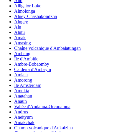
Alid
Alligator Lake
Almolonga
Alney-Chashakondzha
Alngey
Alu
Alutu
Amak
Amasing
Chaîne volcanique d'Ambalatungan
Ambang
Île d'Ambitle
Ambre-Bobaomby
Caldeira d'Ambrym
Amiata
Amorong
Île Amsterdam
Amukta
Anatahan
Anaun
Vallée d'Andahua-Orcopampa
Andrus
Aneityum
Aniakchak
Champ volcanique d'Ankaizina