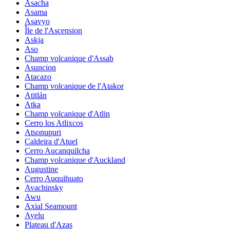
Asacha
Asama
Asavyo
Île de l'Ascension
Askja
Aso
Champ volcanique d'Assab
Asuncion
Atacazo
Champ volcanique de l'Atakor
Atitlán
Atka
Champ volcanique d'Atlin
Cerro los Atlixcos
Atsonupuri
Caldeira d'Atuel
Cerro Aucanquilcha
Champ volcanique d'Auckland
Augustine
Cerro Auquihuato
Avachinsky
Awu
Axial Seamount
Ayelu
Plateau d'Azas