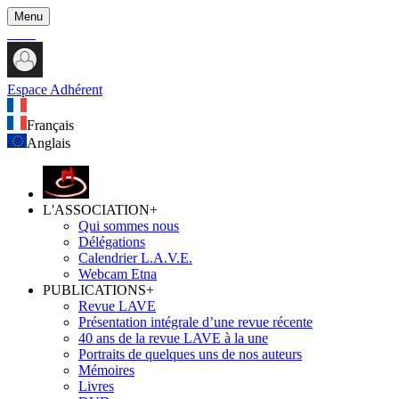
Menu
Espace Adhérent
Français
Anglais
L'ASSOCIATION
+
Qui sommes nous
Délégations
Calendrier L.A.V.E.
Webcam Etna
PUBLICATIONS
+
Revue LAVE
Présentation intégrale d’une revue récente
40 ans de la revue LAVE à la une
Portraits de quelques uns de nos auteurs
Mémoires
Livres