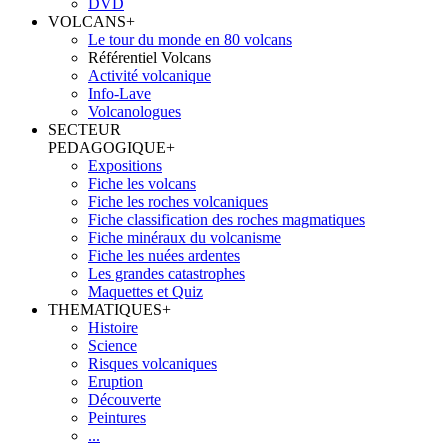
DVD
VOLCANS
+
Le tour du monde en 80 volcans
Référentiel Volcans
Activité volcanique
Info-Lave
Volcanologues
SECTEUR
PEDAGOGIQUE
+
Expositions
Fiche les volcans
Fiche les roches volcaniques
Fiche classification des roches magmatiques
Fiche minéraux du volcanisme
Fiche les nuées ardentes
Les grandes catastrophes
Maquettes et Quiz
THEMATIQUES
+
Histoire
Science
Risques volcaniques
Eruption
Découverte
Peintures
...