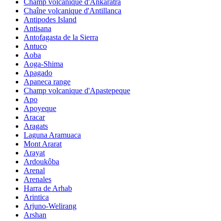
Champ volcanique d'Ankaratra
Chaîne volcanique d'Antillanca
Antipodes Island
Antisana
Antofagasta de la Sierra
Antuco
Aoba
Aoga-Shima
Apagado
Apaneca range
Champ volcanique d'Apastepeque
Apo
Apoyeque
Aracar
Aragats
Laguna Aramuaca
Mont Ararat
Arayat
Ardoukôba
Arenal
Arenales
Harra de Arhab
Arintica
Arjuno-Welirang
Arshan