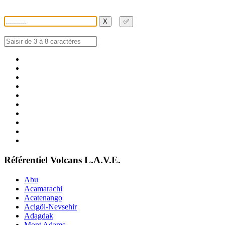
X
✅
Référentiel Volcans L.A.V.E.
Abu
Acamarachi
Acatenango
Acigöl-Nevsehir
Adagdak
Mont Adams