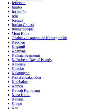
Jefferson
Jingbo
Jocotitlán
Jolo
Jorcada
Jordan Craters
Jumaytepeque
Mont Kaba
Chaîne volcanique de Kabargin Oth
Kadovar
Kagamil
Kaguyak
Kaikata Seamount
Kaikohe et Bay of Islands
Kaileney
Kaitoku
Kalatungan
Kama'ehuakanaloa
Kambalny
Kamen
Kawah Kamojang
Kana Keoki
Kanaga
Kanpu
Kao