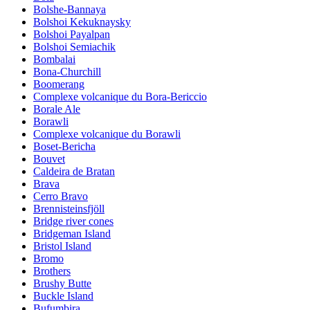
Bolshe-Bannaya
Bolshoi Kekuknaysky
Bolshoi Payalpan
Bolshoi Semiachik
Bombalai
Bona-Churchill
Boomerang
Complexe volcanique du Bora-Bericcio
Borale Ale
Borawli
Complexe volcanique du Borawli
Boset-Bericha
Bouvet
Caldeira de Bratan
Brava
Cerro Bravo
Brennisteinsfjöll
Bridge river cones
Bridgeman Island
Bristol Island
Bromo
Brothers
Brushy Butte
Buckle Island
Bufumbira