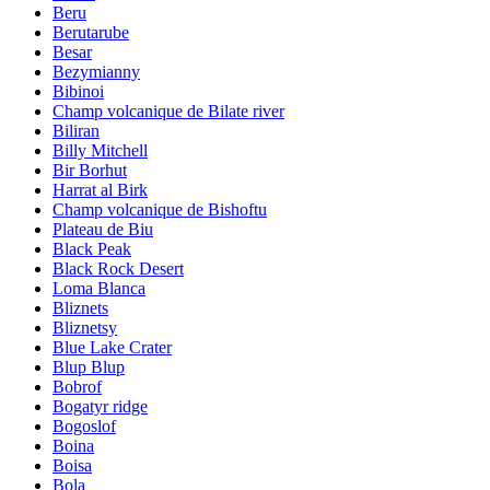
Beru
Berutarube
Besar
Bezymianny
Bibinoi
Champ volcanique de Bilate river
Biliran
Billy Mitchell
Bir Borhut
Harrat al Birk
Champ volcanique de Bishoftu
Plateau de Biu
Black Peak
Black Rock Desert
Loma Blanca
Bliznets
Bliznetsy
Blue Lake Crater
Blup Blup
Bobrof
Bogatyr ridge
Bogoslof
Boina
Boisa
Bola