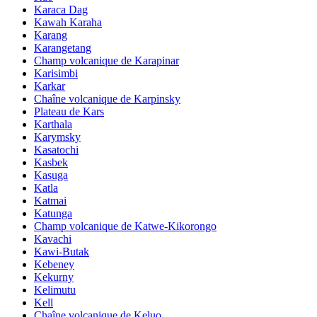
Karaca Dag
Kawah Karaha
Karang
Karangetang
Champ volcanique de Karapinar
Karisimbi
Karkar
Chaîne volcanique de Karpinsky
Plateau de Kars
Karthala
Karymsky
Kasatochi
Kasbek
Kasuga
Katla
Katmai
Katunga
Champ volcanique de Katwe-Kikorongo
Kavachi
Kawi-Butak
Kebeney
Kekurny
Kelimutu
Kell
Chaîne volcanique de Keluo