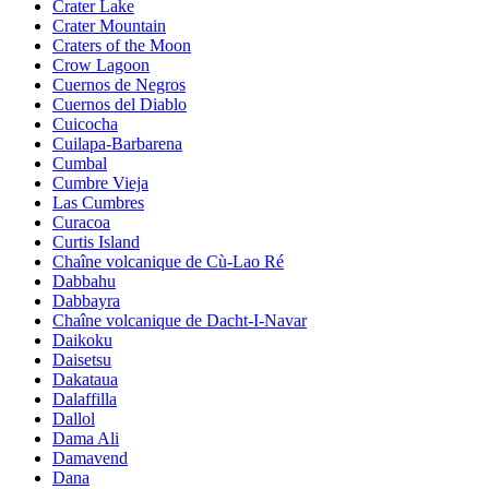
Crater Lake
Crater Mountain
Craters of the Moon
Crow Lagoon
Cuernos de Negros
Cuernos del Diablo
Cuicocha
Cuilapa-Barbarena
Cumbal
Cumbre Vieja
Las Cumbres
Curacoa
Curtis Island
Chaîne volcanique de Cù-Lao Ré
Dabbahu
Dabbayra
Chaîne volcanique de Dacht-I-Navar
Daikoku
Daisetsu
Dakataua
Dalaffilla
Dallol
Dama Ali
Damavend
Dana