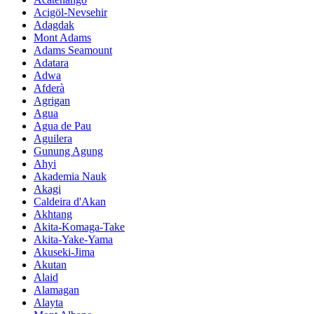
Acigöl-Nevsehir
Adagdak
Mont Adams
Adams Seamount
Adatara
Adwa
Afderà
Agrigan
Agua
Agua de Pau
Aguilera
Gunung Agung
Ahyi
Akademia Nauk
Akagi
Caldeira d'Akan
Akhtang
Akita-Komaga-Take
Akita-Yake-Yama
Akuseki-Jima
Akutan
Alaid
Alamagan
Alayta