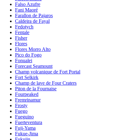
Falso Azufre
Fani Maoré
Farallon de Pajaros
Caldeira de Fayal
Fedotych
Fentale
Fisher
Flores
Flores Morro Alto
Pico do Fogo
Fonualei
Forecast Seamount
Champ volcanique de Fort Portal
Fort Selkirk
Champ de lave de Four Craters
Piton de la Fournaise
Fourpeaked
Fremrinamur
Frosty
Fuego
Fueguino
Fuerteventura
Fuji-Yama
Fukue-Jima
Fukujin