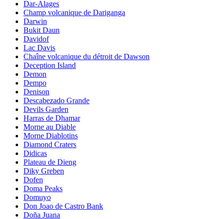
Dar-Alages
Champ volcanique de Dariganga
Darwin
Bukit Daun
Davidof
Lac Davis
Chaîne volcanique du détroit de Dawson
Deception Island
Demon
Dempo
Denison
Descabezado Grande
Devils Garden
Harras de Dhamar
Morne au Diable
Morne Diablotins
Diamond Craters
Didicas
Plateau de Dieng
Diky Greben
Dofen
Doma Peaks
Domuyo
Don Joao de Castro Bank
Doña Juana