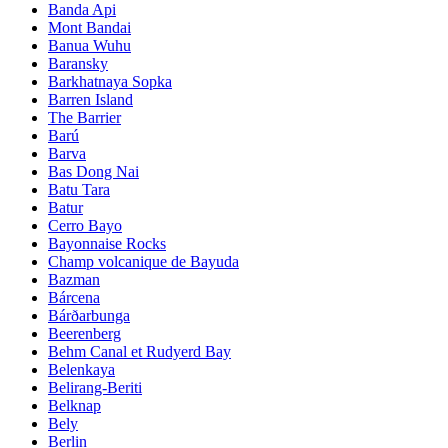
Banda Api
Mont Bandai
Banua Wuhu
Baransky
Barkhatnaya Sopka
Barren Island
The Barrier
Barú
Barva
Bas Dong Nai
Batu Tara
Batur
Cerro Bayo
Bayonnaise Rocks
Champ volcanique de Bayuda
Bazman
Bárcena
Bárðarbunga
Beerenberg
Behm Canal et Rudyerd Bay
Belenkaya
Belirang-Beriti
Belknap
Bely
Berlin