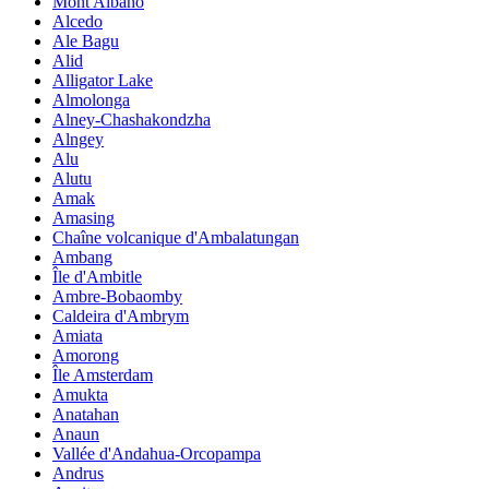
Mont Albano
Alcedo
Ale Bagu
Alid
Alligator Lake
Almolonga
Alney-Chashakondzha
Alngey
Alu
Alutu
Amak
Amasing
Chaîne volcanique d'Ambalatungan
Ambang
Île d'Ambitle
Ambre-Bobaomby
Caldeira d'Ambrym
Amiata
Amorong
Île Amsterdam
Amukta
Anatahan
Anaun
Vallée d'Andahua-Orcopampa
Andrus