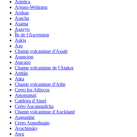
Arintica
Arjuno-Welirang
Arshan
Asacha
Asama
Asavyo
Île de l'Ascension
Askja
Aso
Champ volcanique d'Assab
Asuncion
Atacazo
Champ volcanique de l'Atakor
Atitlán
Atka
Champ volcanique d'Atlin
Cerro los Atlixcos
Atsonupuri
Caldeira d'Atuel
Cerro Aucanquilcha
Champ volcanique d'Auckland
Augustine
Cerro Auquihuato
Avachinsky
Awu