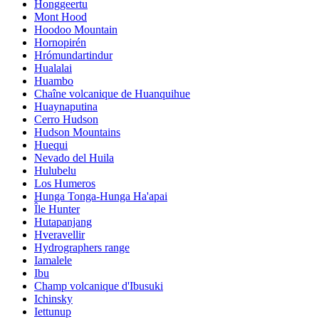
Honggeertu
Mont Hood
Hoodoo Mountain
Hornopirén
Hrómundartindur
Hualalai
Huambo
Chaîne volcanique de Huanquihue
Huaynaputina
Cerro Hudson
Hudson Mountains
Huequi
Nevado del Huila
Hulubelu
Los Humeros
Hunga Tonga-Hunga Ha'apai
Île Hunter
Hutapanjang
Hveravellir
Hydrographers range
Iamalele
Ibu
Champ volcanique d'Ibusuki
Ichinsky
Iettunup