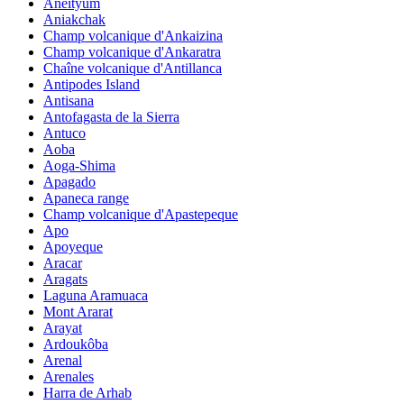
Aneityum
Aniakchak
Champ volcanique d'Ankaizina
Champ volcanique d'Ankaratra
Chaîne volcanique d'Antillanca
Antipodes Island
Antisana
Antofagasta de la Sierra
Antuco
Aoba
Aoga-Shima
Apagado
Apaneca range
Champ volcanique d'Apastepeque
Apo
Apoyeque
Aracar
Aragats
Laguna Aramuaca
Mont Ararat
Arayat
Ardoukôba
Arenal
Arenales
Harra de Arhab