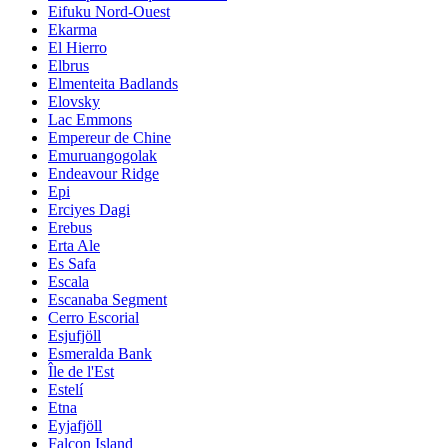
Eifuku Nord-Ouest
Ekarma
El Hierro
Elbrus
Elmenteita Badlands
Elovsky
Lac Emmons
Empereur de Chine
Emuruangogolak
Endeavour Ridge
Epi
Erciyes Dagi
Erebus
Erta Ale
Es Safa
Escala
Escanaba Segment
Cerro Escorial
Esjufjöll
Esmeralda Bank
Île de l'Est
Estelí
Etna
Eyjafjöll
Falcon Island