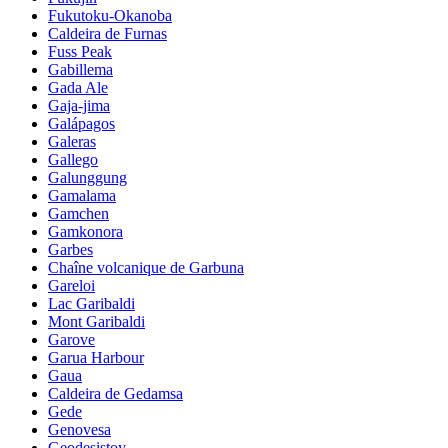
Fukutoku-Okanoba
Caldeira de Furnas
Fuss Peak
Gabillema
Gada Ale
Gaja-jima
Galápagos
Galeras
Gallego
Galunggung
Gamalama
Gamchen
Gamkonora
Garbes
Chaîne volcanique de Garbuna
Gareloi
Lac Garibaldi
Mont Garibaldi
Garove
Garua Harbour
Gaua
Caldeira de Gedamsa
Gede
Genovesa
Geodesistoy