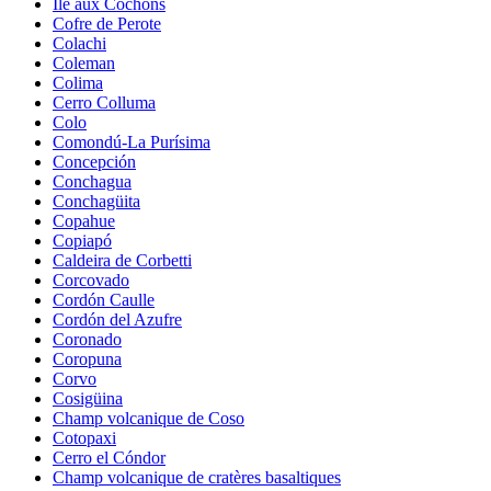
Île aux Cochons
Cofre de Perote
Colachi
Coleman
Colima
Cerro Colluma
Colo
Comondú-La Purísima
Concepción
Conchagua
Conchagüita
Copahue
Copiapó
Caldeira de Corbetti
Corcovado
Cordón Caulle
Cordón del Azufre
Coronado
Coropuna
Corvo
Cosigüina
Champ volcanique de Coso
Cotopaxi
Cerro el Cóndor
Champ volcanique de cratères basaltiques