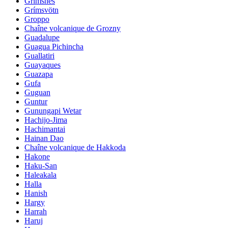
Grimsnes
Grímsvötn
Groppo
Chaîne volcanique de Grozny
Guadalupe
Guagua Pichincha
Guallatiri
Guayaques
Guazapa
Gufa
Guguan
Guntur
Gunungapi Wetar
Hachijo-Jima
Hachimantai
Hainan Dao
Chaîne volcanique de Hakkoda
Hakone
Haku-San
Haleakala
Halla
Hanish
Hargy
Harrah
Haruj