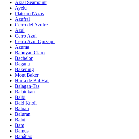
Axial Seamount
Ayelu
Plateau d'Azas
Azufral
Cerro del Azufre
Azul
Cerro Azul
Cerro Azul Quizapu
Azuma
Babuyan Claro
Bachelor
Bagana
Bakening
Mont Baker
Harra de Bal Haf
Balagan-Tas
Balatukan
Balbi
Bald Knoll
Baluan
Baluran
Balut
Bam
Bamus
Banáhao