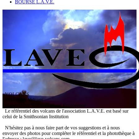
BOURSE L.A.V.E.
VOLCANS
/ Référentiel Volcans
L
'
A
ssociation
V
olcanologique
E
uropéenne
Le référentiel des volcans de l'association L.A.V.E. est basé sur
celui de la Smithsonian Institution
N'hésitez pas à nous faire part de vos suggestions et à nous
envoyer des photos pour compléter le référentiel et la photothèque à
l'adresse : lave@lave-volcans.com