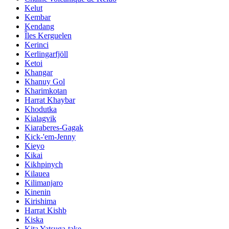
Kelut
Kembar
Kendang
Îles Kerguelen
Kerinci
Kerlingarfjöll
Ketoi
Khangar
Khanuy Gol
Kharimkotan
Harrat Khaybar
Khodutka
Kialagvik
Kiaraberes-Gagak
Kick-'em-Jenny
Kieyo
Kikai
Kikhpinych
Kilauea
Kilimanjaro
Kinenin
Kirishima
Harrat Kishb
Kiska
Kita Yatsuga-take