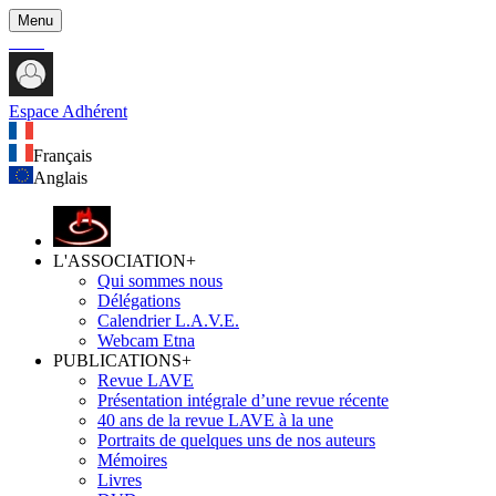
Menu
Espace Adhérent
Français
Anglais
L'ASSOCIATION
+
Qui sommes nous
Délégations
Calendrier L.A.V.E.
Webcam Etna
PUBLICATIONS
+
Revue LAVE
Présentation intégrale d’une revue récente
40 ans de la revue LAVE à la une
Portraits de quelques uns de nos auteurs
Mémoires
Livres