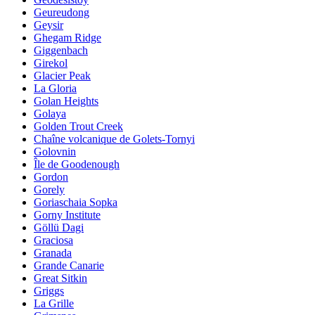
Geureudong
Geysir
Ghegam Ridge
Giggenbach
Girekol
Glacier Peak
La Gloria
Golan Heights
Golaya
Golden Trout Creek
Chaîne volcanique de Golets-Tornyi
Golovnin
Île de Goodenough
Gordon
Gorely
Goriaschaia Sopka
Gorny Institute
Göllü Dagi
Graciosa
Granada
Grande Canarie
Great Sitkin
Griggs
La Grille