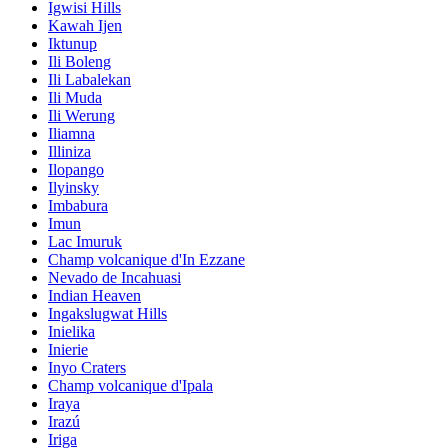
Igwisi Hills
Kawah Ijen
Iktunup
Ili Boleng
Ili Labalekan
Ili Muda
Ili Werung
Iliamna
Illiniza
Ilopango
Ilyinsky
Imbabura
Imun
Lac Imuruk
Champ volcanique d'In Ezzane
Nevado de Incahuasi
Indian Heaven
Ingakslugwat Hills
Inielika
Inierie
Inyo Craters
Champ volcanique d'Ipala
Iraya
Irazú
Iriga