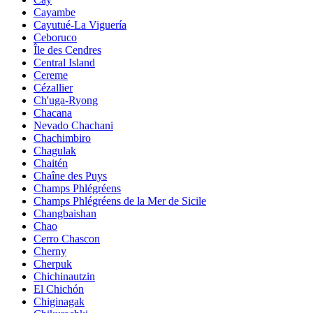
Cayambe
Cayutué-La Viguería
Ceboruco
Île des Cendres
Central Island
Cereme
Cézallier
Ch'uga-Ryong
Chacana
Nevado Chachani
Chachimbiro
Chagulak
Chaitén
Chaîne des Puys
Champs Phlégréens
Champs Phlégréens de la Mer de Sicile
Changbaishan
Chao
Cerro Chascon
Cherny
Cherpuk
Chichinautzin
El Chichón
Chiginagak