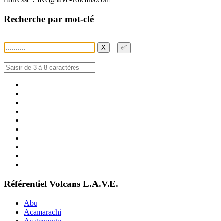
Recherche par mot-clé
X
✅
Référentiel Volcans L.A.V.E.
Abu
Acamarachi
Acatenango