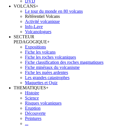
DVD
VOLCANS
+
Le tour du monde en 80 volcans
Référentiel Volcans
Activité volcanique
Info-Lave
Volcanologues
SECTEUR
PEDAGOGIQUE
+
Expositions
Fiche les volcans
Fiche les roches volcaniques
Fiche classification des roches magmatiques
Fiche minéraux du volcanisme
Fiche les nuées ardentes
Les grandes catastrophes
Maquettes et Quiz
THEMATIQUES
+
Histoire
Science
Risques volcaniques
Eruption
Découverte
Peintures
...