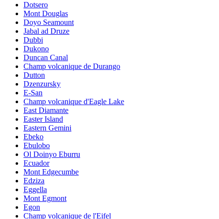
Dotsero
Mont Douglas
Doyo Seamount
Jabal ad Druze
Dubbi
Dukono
Duncan Canal
Champ volcanique de Durango
Dutton
Dzenzursky
E-San
Champ volcanique d'Eagle Lake
East Diamante
Easter Island
Eastern Gemini
Ebeko
Ebulobo
Ol Doinyo Eburru
Ecuador
Mont Edgecumbe
Edziza
Eggella
Mont Egmont
Egon
Champ volcanique de l'Eifel