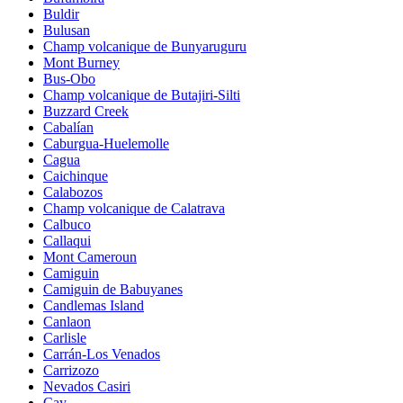
Buldir
Bulusan
Champ volcanique de Bunyaruguru
Mont Burney
Bus-Obo
Champ volcanique de Butajiri-Silti
Buzzard Creek
Cabalían
Caburgua-Huelemolle
Cagua
Caichinque
Calabozos
Champ volcanique de Calatrava
Calbuco
Callaqui
Mont Cameroun
Camiguin
Camiguin de Babuyanes
Candlemas Island
Canlaon
Carlisle
Carrán-Los Venados
Carrizozo
Nevados Casiri
Cay