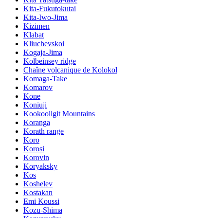
Kita-Fukutokutai
Kita-Iwo-Jima
Kizimen
Klabat
Kliuchevskoi
Kogaja-Jima
Kolbeinsey ridge
Chaîne volcanique de Kolokol
Komaga-Take
Komarov
Kone
Koniuji
Kookooligit Mountains
Koranga
Korath range
Koro
Korosi
Korovin
Koryaksky
Kos
Koshelev
Kostakan
Emi Koussi
Kozu-Shima