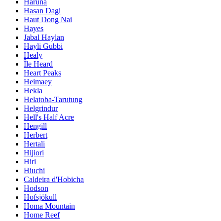
Haruna
Hasan Dagi
Haut Dong Nai
Hayes
Jabal Haylan
Hayli Gubbi
Healy
Île Heard
Heart Peaks
Heimaey
Hekla
Helatoba-Tarutung
Helgrindur
Hell's Half Acre
Hengill
Herbert
Hertali
Hijiori
Hiri
Hiuchi
Caldeira d'Hobicha
Hodson
Hofsjökull
Homa Mountain
Home Reef