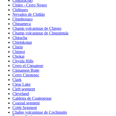
Chikurachki
Chiles - Cerro Negro
Chiliques
Nevados de Chillán
Chimborazo
Chinameca
Champ volcanique de Chingo
Champ volcanique de Chiquimula
Chiracha
Chirinkotan
Chirip
Chirpoi
Chokai
Chyulu Hills
Cerro el Ciguatepe
Cinnamon Butte
Cerro Cinotepec
Clark
Clear Lake
Cleft segment
Cleveland
Caldeira de Coatepeque
Coaxial segment
Cobb Segment
Chaîne volcanique de Cochiquito