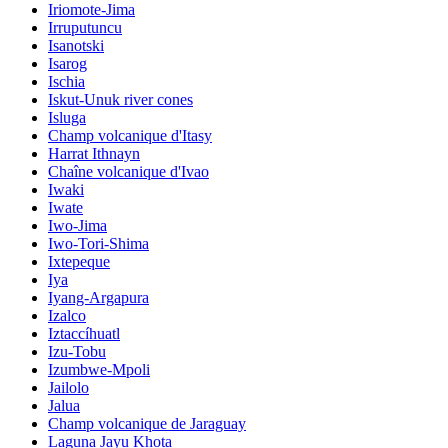
Iriomote-Jima
Irruputuncu
Isanotski
Isarog
Ischia
Iskut-Unuk river cones
Isluga
Champ volcanique d'Itasy
Harrat Ithnayn
Chaîne volcanique d'Ivao
Iwaki
Iwate
Iwo-Jima
Iwo-Tori-Shima
Ixtepeque
Iya
Iyang-Argapura
Izalco
Iztaccíhuatl
Izu-Tobu
Izumbwe-Mpoli
Jailolo
Jalua
Champ volcanique de Jaraguay
Laguna Jayu Khota