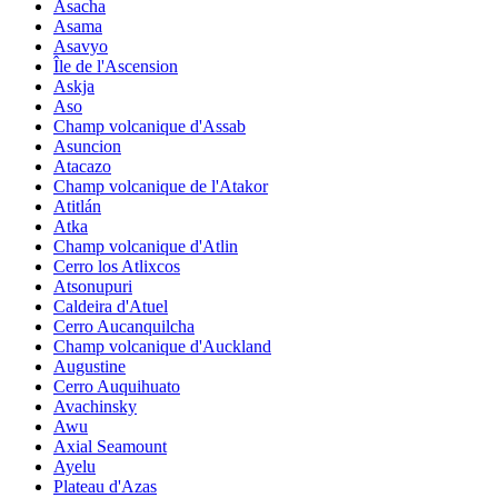
Asacha
Asama
Asavyo
Île de l'Ascension
Askja
Aso
Champ volcanique d'Assab
Asuncion
Atacazo
Champ volcanique de l'Atakor
Atitlán
Atka
Champ volcanique d'Atlin
Cerro los Atlixcos
Atsonupuri
Caldeira d'Atuel
Cerro Aucanquilcha
Champ volcanique d'Auckland
Augustine
Cerro Auquihuato
Avachinsky
Awu
Axial Seamount
Ayelu
Plateau d'Azas