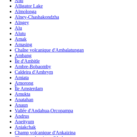
Alid
Alligator Lake
Almolonga
Alney-Chashakondzha
Alngey
Alu
Alutu
Amak
Amasing
Chaîne volcanique d'Ambalatungan
Ambang
Île d'Ambitle
Ambre-Bobaomby
Caldeira d'Ambrym
Amiata
Amorong
Île Amsterdam
Amukta
Anatahan
Anaun
Vallée d'Andahua-Orcopampa
Andrus
Aneityum
Aniakchak
Champ volcanique d'Ankaizina