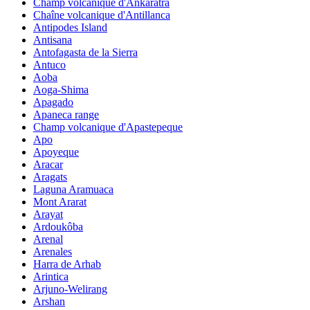
Champ volcanique d'Ankaratra
Chaîne volcanique d'Antillanca
Antipodes Island
Antisana
Antofagasta de la Sierra
Antuco
Aoba
Aoga-Shima
Apagado
Apaneca range
Champ volcanique d'Apastepeque
Apo
Apoyeque
Aracar
Aragats
Laguna Aramuaca
Mont Ararat
Arayat
Ardoukôba
Arenal
Arenales
Harra de Arhab
Arintica
Arjuno-Welirang
Arshan