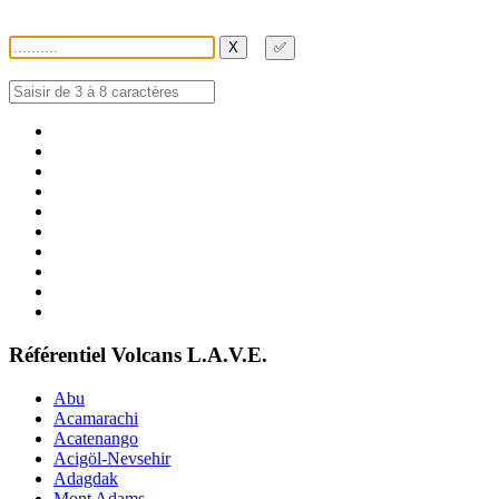
X
✅
Référentiel Volcans L.A.V.E.
Abu
Acamarachi
Acatenango
Acigöl-Nevsehir
Adagdak
Mont Adams