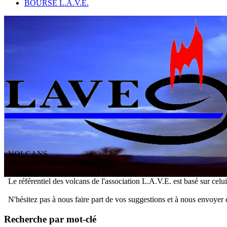
BOURSE L.A.V.E.
VOLCANS
/ Référentiel Volcans
L
'
A
ssociation
V
olcanologique
E
uropéenne
Le référentiel des volcans de l'association L.A.V.E. est basé sur celu
N'hésitez pas à nous faire part de vos suggestions et à nous envoyer 
Recherche par mot-clé