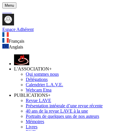
Menu
Espace Adhérent
Français
Anglais
L'ASSOCIATION
+
Qui sommes nous
Délégations
Calendrier L.A.V.E.
Webcam Etna
PUBLICATIONS
+
Revue LAVE
Présentation intégrale d’une revue récente
40 ans de la revue LAVE à la une
Portraits de quelques uns de nos auteurs
Mémoires
Livres