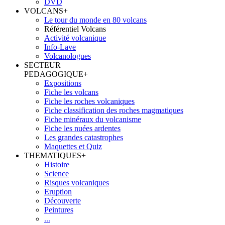
DVD
VOLCANS
+
Le tour du monde en 80 volcans
Référentiel Volcans
Activité volcanique
Info-Lave
Volcanologues
SECTEUR
PEDAGOGIQUE
+
Expositions
Fiche les volcans
Fiche les roches volcaniques
Fiche classification des roches magmatiques
Fiche minéraux du volcanisme
Fiche les nuées ardentes
Les grandes catastrophes
Maquettes et Quiz
THEMATIQUES
+
Histoire
Science
Risques volcaniques
Eruption
Découverte
Peintures
...