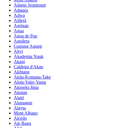
Adams Seamount
Adatara
Adwa
Afderà
Agrigan
Agua
Agua de Pau
Aguilera
Gunung Agung
Ahyi
Akademia Nauk
Akagi
Caldeira d'Akan
Akhtang
Akita-Komaga-Take
Akita-Yake-Yama
Akuseki-Jima
Akutan
Alaid
Alamagan
Alayta
Mont Albano
Alcedo
Ale Bagu