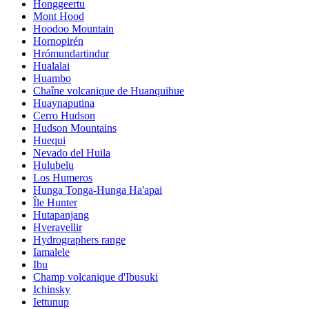
Honggeertu
Mont Hood
Hoodoo Mountain
Hornopirén
Hrómundartindur
Hualalai
Huambo
Chaîne volcanique de Huanquihue
Huaynaputina
Cerro Hudson
Hudson Mountains
Huequi
Nevado del Huila
Hulubelu
Los Humeros
Hunga Tonga-Hunga Ha'apai
Île Hunter
Hutapanjang
Hveravellir
Hydrographers range
Iamalele
Ibu
Champ volcanique d'Ibusuki
Ichinsky
Iettunup