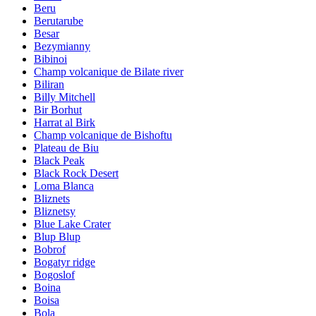
Beru
Berutarube
Besar
Bezymianny
Bibinoi
Champ volcanique de Bilate river
Biliran
Billy Mitchell
Bir Borhut
Harrat al Birk
Champ volcanique de Bishoftu
Plateau de Biu
Black Peak
Black Rock Desert
Loma Blanca
Bliznets
Bliznetsy
Blue Lake Crater
Blup Blup
Bobrof
Bogatyr ridge
Bogoslof
Boina
Boisa
Bola