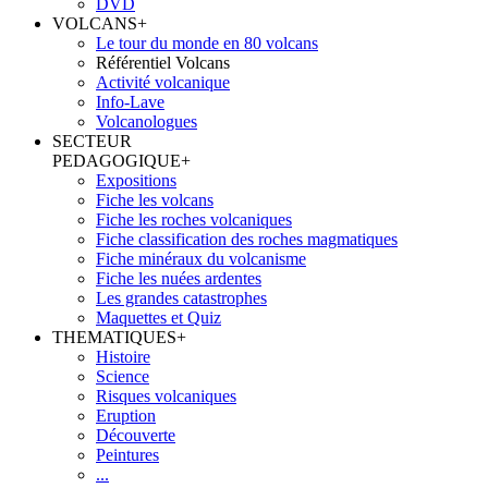
DVD
VOLCANS
+
Le tour du monde en 80 volcans
Référentiel Volcans
Activité volcanique
Info-Lave
Volcanologues
SECTEUR
PEDAGOGIQUE
+
Expositions
Fiche les volcans
Fiche les roches volcaniques
Fiche classification des roches magmatiques
Fiche minéraux du volcanisme
Fiche les nuées ardentes
Les grandes catastrophes
Maquettes et Quiz
THEMATIQUES
+
Histoire
Science
Risques volcaniques
Eruption
Découverte
Peintures
...