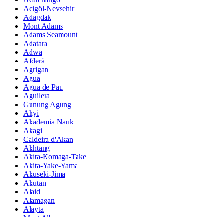
Acigöl-Nevsehir
Adagdak
Mont Adams
Adams Seamount
Adatara
Adwa
Afderà
Agrigan
Agua
Agua de Pau
Aguilera
Gunung Agung
Ahyi
Akademia Nauk
Akagi
Caldeira d'Akan
Akhtang
Akita-Komaga-Take
Akita-Yake-Yama
Akuseki-Jima
Akutan
Alaid
Alamagan
Alayta