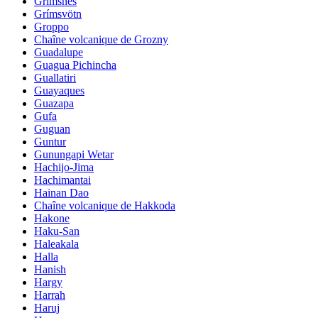
Grimsnes
Grímsvötn
Groppo
Chaîne volcanique de Grozny
Guadalupe
Guagua Pichincha
Guallatiri
Guayaques
Guazapa
Gufa
Guguan
Guntur
Gunungapi Wetar
Hachijo-Jima
Hachimantai
Hainan Dao
Chaîne volcanique de Hakkoda
Hakone
Haku-San
Haleakala
Halla
Hanish
Hargy
Harrah
Haruj