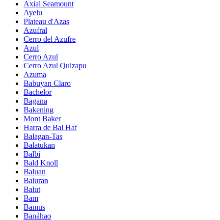
Axial Seamount
Ayelu
Plateau d'Azas
Azufral
Cerro del Azufre
Azul
Cerro Azul
Cerro Azul Quizapu
Azuma
Babuyan Claro
Bachelor
Bagana
Bakening
Mont Baker
Harra de Bal Haf
Balagan-Tas
Balatukan
Balbi
Bald Knoll
Baluan
Baluran
Balut
Bam
Bamus
Banáhao