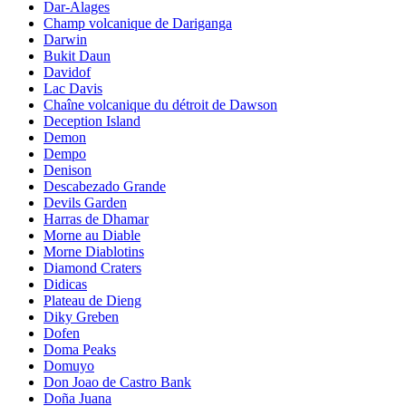
Dar-Alages
Champ volcanique de Dariganga
Darwin
Bukit Daun
Davidof
Lac Davis
Chaîne volcanique du détroit de Dawson
Deception Island
Demon
Dempo
Denison
Descabezado Grande
Devils Garden
Harras de Dhamar
Morne au Diable
Morne Diablotins
Diamond Craters
Didicas
Plateau de Dieng
Diky Greben
Dofen
Doma Peaks
Domuyo
Don Joao de Castro Bank
Doña Juana