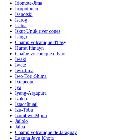
Iriomote-Jima
Irruputuncu
Isanotski
Isarog
Ischia
Iskut-Unuk river cones
Isluga
Champ volcanique d'Itasy
Harrat Ithnayn
Chaîne volcanique d'Ivao
Iwaki
Iwate
Iwo-Jima
Iwo-Tori-Shima
Ixtepeque
Iya
Iyang-Argapura
Izalco
Iztaccíhuatl
Izu-Tobu
Izumbwe-Mpoli
Jailolo
Jalua
Champ volcanique de Jaraguay
Laguna Jayu Khota