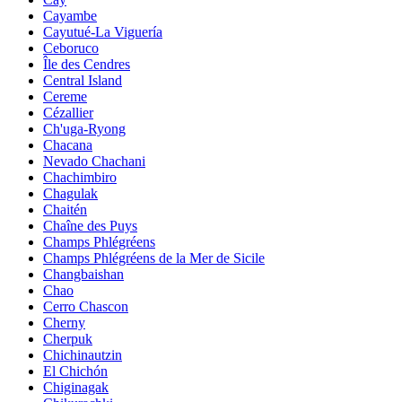
Cayambe
Cayutué-La Viguería
Ceboruco
Île des Cendres
Central Island
Cereme
Cézallier
Ch'uga-Ryong
Chacana
Nevado Chachani
Chachimbiro
Chagulak
Chaitén
Chaîne des Puys
Champs Phlégréens
Champs Phlégréens de la Mer de Sicile
Changbaishan
Chao
Cerro Chascon
Cherny
Cherpuk
Chichinautzin
El Chichón
Chiginagak