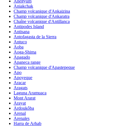
Aneityum
Aniakchak
Champ volcanique d'Ankaizina
Champ volcanique d'Ankaratra
Chaîne volcanique d'Antillanca
Antipodes Island
Antisana
Antofagasta de la Sierra
Antuco
Aoba
Aoga-Shima
Apagado
Apaneca range
Champ volcanique d'Apastepeque
Apo
Apoyeque
Aracar
Aragats
Laguna Aramuaca
Mont Ararat
Arayat
Ardoukôba
Arenal
Arenales
Harra de Arhab