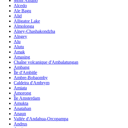
Mont Albano
Alcedo
Ale Bagu
Alid
Alligator Lake
Almolonga
Alney-Chashakondzha
Alngey
Alu
Alutu
Amak
Amasing
Chaîne volcanique d'Ambalatungan
Ambang
Île d'Ambitle
Ambre-Bobaomby
Caldeira d'Ambrym
Amiata
Amorong
Île Amsterdam
Amukta
Anatahan
Anaun
Vallée d'Andahua-Orcopampa
Andrus