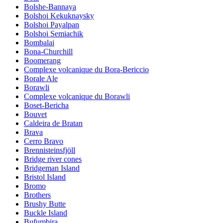
Bolshe-Bannaya
Bolshoi Kekuknaysky
Bolshoi Payalpan
Bolshoi Semiachik
Bombalai
Bona-Churchill
Boomerang
Complexe volcanique du Bora-Bericcio
Borale Ale
Borawli
Complexe volcanique du Borawli
Boset-Bericha
Bouvet
Caldeira de Bratan
Brava
Cerro Bravo
Brennisteinsfjöll
Bridge river cones
Bridgeman Island
Bristol Island
Bromo
Brothers
Brushy Butte
Buckle Island
Bufumbira