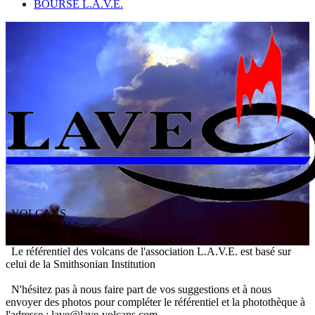
BOURSE L.A.V.E.
VOLCANS
/ Référentiel Volcans
L
'
A
ssociation
V
olcanologique
E
uropéenne
Le référentiel des volcans de l'association L.A.V.E. est basé sur
celui de la Smithsonian Institution
N'hésitez pas à nous faire part de vos suggestions et à nous
envoyer des photos pour compléter le référentiel et la photothèque à
l'adresse : lave@lave-volcans.com