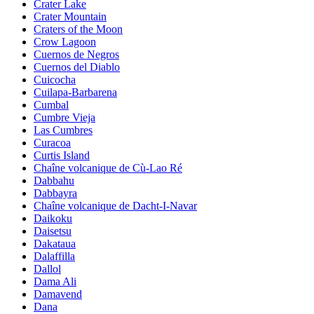
Crater Lake
Crater Mountain
Craters of the Moon
Crow Lagoon
Cuernos de Negros
Cuernos del Diablo
Cuicocha
Cuilapa-Barbarena
Cumbal
Cumbre Vieja
Las Cumbres
Curacoa
Curtis Island
Chaîne volcanique de Cù-Lao Ré
Dabbahu
Dabbayra
Chaîne volcanique de Dacht-I-Navar
Daikoku
Daisetsu
Dakataua
Dalaffilla
Dallol
Dama Ali
Damavend
Dana