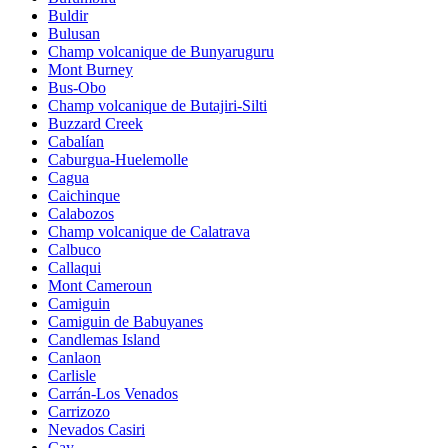
Buldir
Bulusan
Champ volcanique de Bunyaruguru
Mont Burney
Bus-Obo
Champ volcanique de Butajiri-Silti
Buzzard Creek
Cabalían
Caburgua-Huelemolle
Cagua
Caichinque
Calabozos
Champ volcanique de Calatrava
Calbuco
Callaqui
Mont Cameroun
Camiguin
Camiguin de Babuyanes
Candlemas Island
Canlaon
Carlisle
Carrán-Los Venados
Carrizozo
Nevados Casiri
Cay