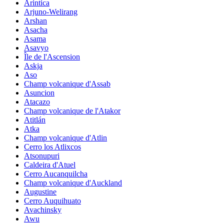
Arintica
Arjuno-Welirang
Arshan
Asacha
Asama
Asavyo
Île de l'Ascension
Askja
Aso
Champ volcanique d'Assab
Asuncion
Atacazo
Champ volcanique de l'Atakor
Atitlán
Atka
Champ volcanique d'Atlin
Cerro los Atlixcos
Atsonupuri
Caldeira d'Atuel
Cerro Aucanquilcha
Champ volcanique d'Auckland
Augustine
Cerro Auquihuato
Avachinsky
Awu