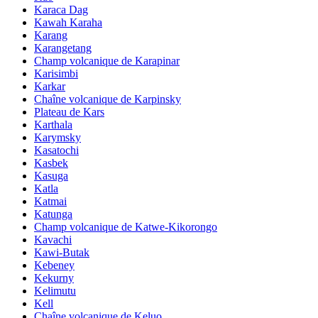
Karaca Dag
Kawah Karaha
Karang
Karangetang
Champ volcanique de Karapinar
Karisimbi
Karkar
Chaîne volcanique de Karpinsky
Plateau de Kars
Karthala
Karymsky
Kasatochi
Kasbek
Kasuga
Katla
Katmai
Katunga
Champ volcanique de Katwe-Kikorongo
Kavachi
Kawi-Butak
Kebeney
Kekurny
Kelimutu
Kell
Chaîne volcanique de Keluo