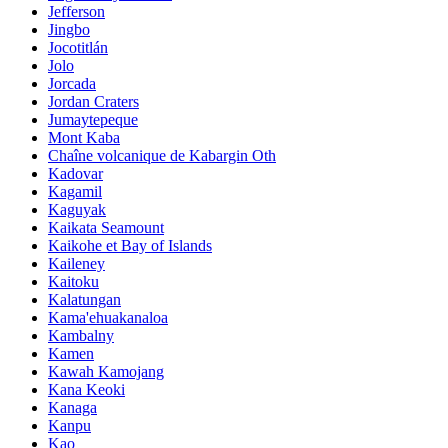
Jefferson
Jingbo
Jocotitlán
Jolo
Jorcada
Jordan Craters
Jumaytepeque
Mont Kaba
Chaîne volcanique de Kabargin Oth
Kadovar
Kagamil
Kaguyak
Kaikata Seamount
Kaikohe et Bay of Islands
Kaileney
Kaitoku
Kalatungan
Kama'ehuakanaloa
Kambalny
Kamen
Kawah Kamojang
Kana Keoki
Kanaga
Kanpu
Kao