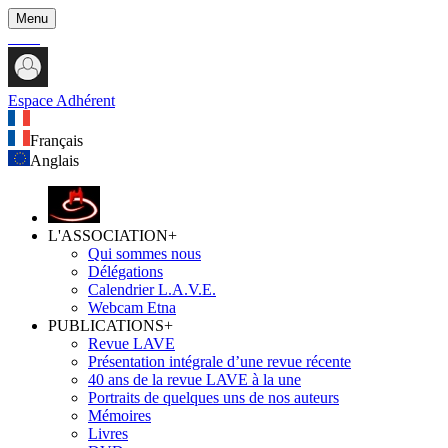
Menu
Espace Adhérent
Français
Anglais
L'ASSOCIATION
+
Qui sommes nous
Délégations
Calendrier L.A.V.E.
Webcam Etna
PUBLICATIONS
+
Revue LAVE
Présentation intégrale d’une revue récente
40 ans de la revue LAVE à la une
Portraits de quelques uns de nos auteurs
Mémoires
Livres