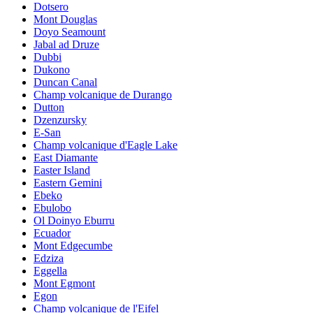
Dotsero
Mont Douglas
Doyo Seamount
Jabal ad Druze
Dubbi
Dukono
Duncan Canal
Champ volcanique de Durango
Dutton
Dzenzursky
E-San
Champ volcanique d'Eagle Lake
East Diamante
Easter Island
Eastern Gemini
Ebeko
Ebulobo
Ol Doinyo Eburru
Ecuador
Mont Edgecumbe
Edziza
Eggella
Mont Egmont
Egon
Champ volcanique de l'Eifel