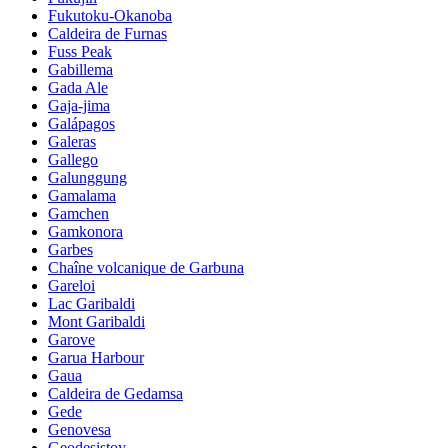
Fukutoku-Okanoba
Caldeira de Furnas
Fuss Peak
Gabillema
Gada Ale
Gaja-jima
Galápagos
Galeras
Gallego
Galunggung
Gamalama
Gamchen
Gamkonora
Garbes
Chaîne volcanique de Garbuna
Gareloi
Lac Garibaldi
Mont Garibaldi
Garove
Garua Harbour
Gaua
Caldeira de Gedamsa
Gede
Genovesa
Geodesistoy