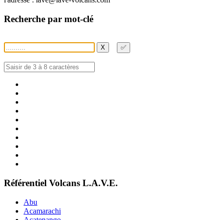
Recherche par mot-clé
X
✅
Référentiel Volcans L.A.V.E.
Abu
Acamarachi
Acatenango