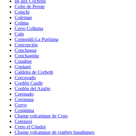
Île aux Cochons
Cofre de Perote
Colachi
Coleman
Colima
Cerro Colluma
Colo
Comondú-La Purísima
Concepción
Conchagua
Conchagüita
Copahue
Copiapó
Caldeira de Corbetti
Corcovado
Cordón Caulle
Cordón del Azufre
Coronado
Coropuna
Corvo
Cosigüina
Champ volcanique de Coso
Cotopaxi
Cerro el Cóndor
Champ volcanique de cratères basaltiques