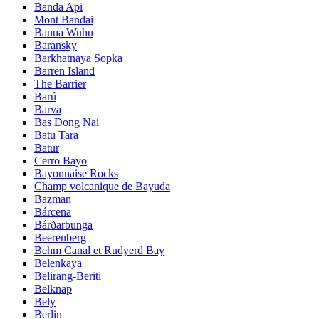
Banda Api
Mont Bandai
Banua Wuhu
Baransky
Barkhatnaya Sopka
Barren Island
The Barrier
Barú
Barva
Bas Dong Nai
Batu Tara
Batur
Cerro Bayo
Bayonnaise Rocks
Champ volcanique de Bayuda
Bazman
Bárcena
Bárðarbunga
Beerenberg
Behm Canal et Rudyerd Bay
Belenkaya
Belirang-Beriti
Belknap
Bely
Berlin