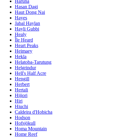
Haruna
Hasan Dagi
Haut Dong Nai
Hayes
Jabal Haylan
Hayli Gubbi
Healy
Île Heard
Heart Peaks
Heimaey
Hekla
Helatoba-Tarutung
Helgrindur
Hell's Half Acre
Hengill
Herbert
Hertali
Hijiori
Hiri
Hiuchi
Caldeira d'Hobicha
Hodson
Hofsjökull
Homa Mountain
Home Reef