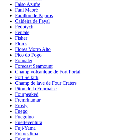
Falso Azufre
Fani Maoré
Farallon de Pajaros
Caldeira de Fayal
Fedotych
Fentale
Fisher
Flores
Flores Morro Alto
Pico do Fogo
Fonualei
Forecast Seamount
Champ volcanique de Fort Portal
Fort Selkirk
Champ de lave de Four Craters
Piton de la Fournaise
Fourpeaked
Fremrinamur
Frosty
Fuego
Fueguino
Fuerteventura
Fuji-Yama
Fukue-Jima
Fukujin