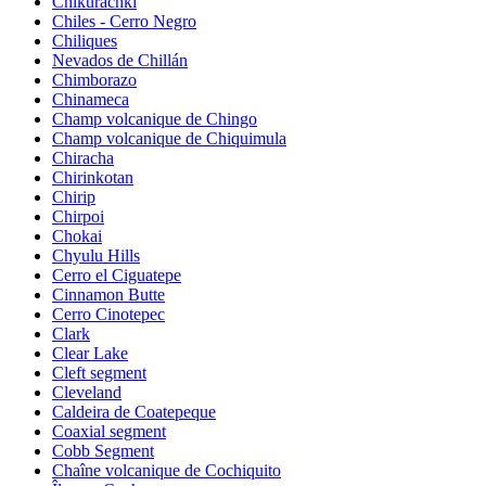
Chikurachki
Chiles - Cerro Negro
Chiliques
Nevados de Chillán
Chimborazo
Chinameca
Champ volcanique de Chingo
Champ volcanique de Chiquimula
Chiracha
Chirinkotan
Chirip
Chirpoi
Chokai
Chyulu Hills
Cerro el Ciguatepe
Cinnamon Butte
Cerro Cinotepec
Clark
Clear Lake
Cleft segment
Cleveland
Caldeira de Coatepeque
Coaxial segment
Cobb Segment
Chaîne volcanique de Cochiquito