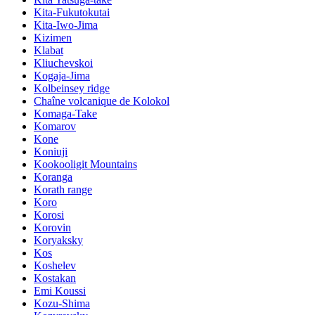
Kita-Fukutokutai
Kita-Iwo-Jima
Kizimen
Klabat
Kliuchevskoi
Kogaja-Jima
Kolbeinsey ridge
Chaîne volcanique de Kolokol
Komaga-Take
Komarov
Kone
Koniuji
Kookooligit Mountains
Koranga
Korath range
Koro
Korosi
Korovin
Koryaksky
Kos
Koshelev
Kostakan
Emi Koussi
Kozu-Shima