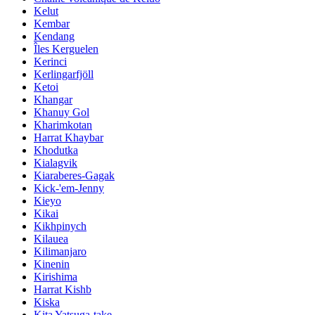
Kelut
Kembar
Kendang
Îles Kerguelen
Kerinci
Kerlingarfjöll
Ketoi
Khangar
Khanuy Gol
Kharimkotan
Harrat Khaybar
Khodutka
Kialagvik
Kiaraberes-Gagak
Kick-'em-Jenny
Kieyo
Kikai
Kikhpinych
Kilauea
Kilimanjaro
Kinenin
Kirishima
Harrat Kishb
Kiska
Kita Yatsuga-take