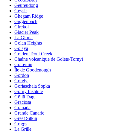
Geureudong
Geysir
Ghegam Ridge
Giggenbach
Girekol
Glacier Peak
La Gloria
Golan Heights
Golaya
Golden Trout Creek
Chaîne volcanique de Golets-Tornyi
Golovnin
Île de Goodenough
Gordon
Gorely
Goriaschaia Sopka
Gorny Institute
Göllü Dagi
Graciosa
Granada
Grande Canarie
Great Sitkin
Griggs
La Grille