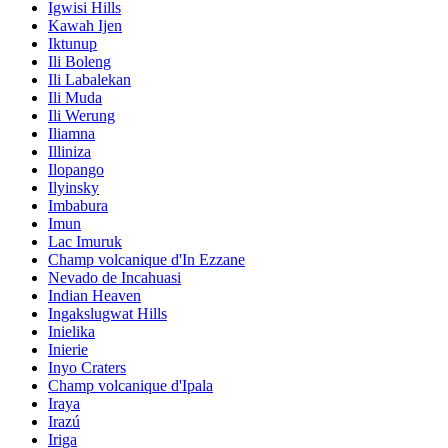
Igwisi Hills
Kawah Ijen
Iktunup
Ili Boleng
Ili Labalekan
Ili Muda
Ili Werung
Iliamna
Illiniza
Ilopango
Ilyinsky
Imbabura
Imun
Lac Imuruk
Champ volcanique d'In Ezzane
Nevado de Incahuasi
Indian Heaven
Ingakslugwat Hills
Inielika
Inierie
Inyo Craters
Champ volcanique d'Ipala
Iraya
Irazú
Iriga