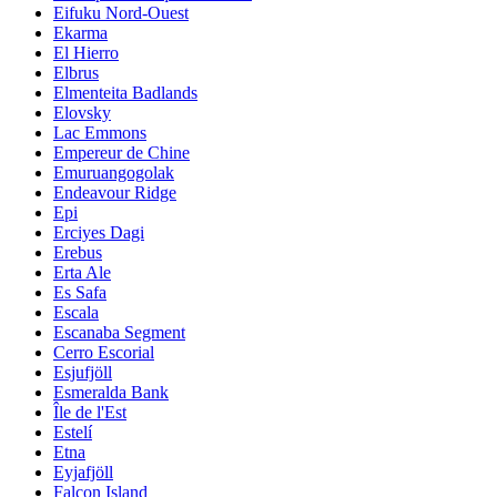
Eifuku Nord-Ouest
Ekarma
El Hierro
Elbrus
Elmenteita Badlands
Elovsky
Lac Emmons
Empereur de Chine
Emuruangogolak
Endeavour Ridge
Epi
Erciyes Dagi
Erebus
Erta Ale
Es Safa
Escala
Escanaba Segment
Cerro Escorial
Esjufjöll
Esmeralda Bank
Île de l'Est
Estelí
Etna
Eyjafjöll
Falcon Island