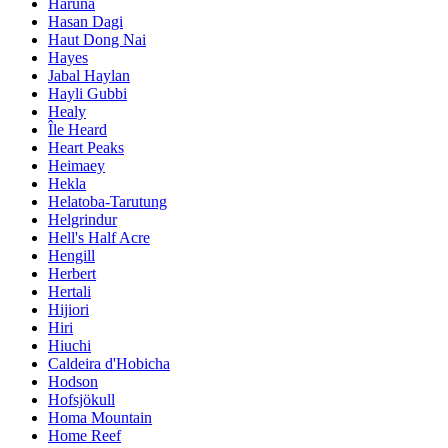
Haruna
Hasan Dagi
Haut Dong Nai
Hayes
Jabal Haylan
Hayli Gubbi
Healy
Île Heard
Heart Peaks
Heimaey
Hekla
Helatoba-Tarutung
Helgrindur
Hell's Half Acre
Hengill
Herbert
Hertali
Hijiori
Hiri
Hiuchi
Caldeira d'Hobicha
Hodson
Hofsjökull
Homa Mountain
Home Reef