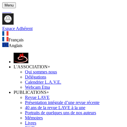
Menu
Espace Adhérent
Français
Anglais
L'ASSOCIATION
+
Qui sommes nous
Délégations
Calendrier L.A.V.E.
Webcam Etna
PUBLICATIONS
+
Revue LAVE
Présentation intégrale d’une revue récente
40 ans de la revue LAVE à la une
Portraits de quelques uns de nos auteurs
Mémoires
Livres