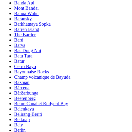
Banda Api
Mont Bandai
Banua Wuhu
Baransky
Barkhatnaya Sopka
Barren Island
The Barrier
Barú
Barva
Bas Dong Nai
Batu Tara
Batur
Cerro Bayo
Bayonnaise Rocks
Champ volcanique de Bayuda
Bazman
Bárcena
Bárðarbunga
Beerenberg
Behm Canal et Rudyerd Bay
Belenkaya
Belirang-Beriti
Belknap
Bely
Berlin