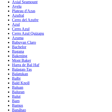
Axial Seamount
Ayelu
Plateau d'Azas
Azufral
Cerro del Azufre
Azul
Cerro Azul
Cerro Azul Quizapu
Azuma
Babuyan Claro
Bachelor
Bagana
Bakening
Mont Baker
Harra de Bal Haf
Balagan-Tas
Balatukan
Balbi
Bald Knoll
Baluan
Baluran
Balut
Bam
Bamus
Banáhao