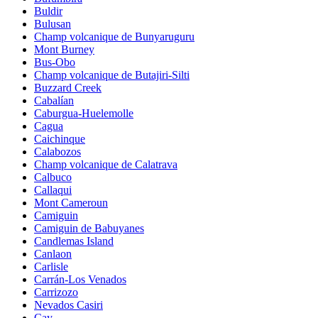
Buldir
Bulusan
Champ volcanique de Bunyaruguru
Mont Burney
Bus-Obo
Champ volcanique de Butajiri-Silti
Buzzard Creek
Cabalían
Caburgua-Huelemolle
Cagua
Caichinque
Calabozos
Champ volcanique de Calatrava
Calbuco
Callaqui
Mont Cameroun
Camiguin
Camiguin de Babuyanes
Candlemas Island
Canlaon
Carlisle
Carrán-Los Venados
Carrizozo
Nevados Casiri
Cay