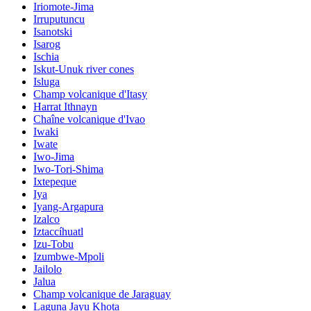
Iriomote-Jima
Irruputuncu
Isanotski
Isarog
Ischia
Iskut-Unuk river cones
Isluga
Champ volcanique d'Itasy
Harrat Ithnayn
Chaîne volcanique d'Ivao
Iwaki
Iwate
Iwo-Jima
Iwo-Tori-Shima
Ixtepeque
Iya
Iyang-Argapura
Izalco
Iztaccíhuatl
Izu-Tobu
Izumbwe-Mpoli
Jailolo
Jalua
Champ volcanique de Jaraguay
Laguna Jayu Khota