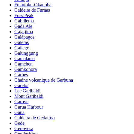
Fukutoku-Okanoba
Caldeira de Furnas
Fuss Peak
Gabillema
Gada Ale
Gaja-jima
Galápagos
Galeras
Gallego
Galunggung
Gamalama
Gamchen
Gamkonora
Garbes
Chaîne volcanique de Garbuna
Gareloi
Lac Garibaldi
Mont Garibaldi
Garove
Garua Harbour
Gaua
Caldeira de Gedamsa
Gede
Genovesa
Geodesistoy