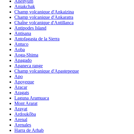
Aneityum
Aniakchak
Champ volcanique d'Ankaizina
Champ volcanique d'Ankaratra
Chaîne volcanique d'Antillanca
Antipodes Island
Antisana
Antofagasta de la Sierra
Antuco
Aoba
Aoga-Shima
Apagado
Apaneca range
Champ volcanique d'Apastepeque
Apo
Apoyeque
Aracar
Aragats
Laguna Aramuaca
Mont Ararat
Arayat
Ardoukôba
Arenal
Arenales
Harra de Arhab