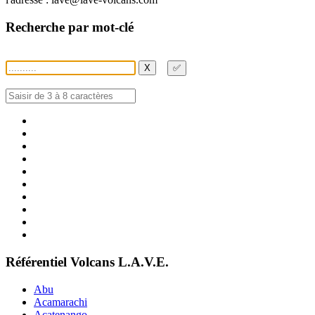
Recherche par mot-clé
X
✅
Référentiel Volcans L.A.V.E.
Abu
Acamarachi
Acatenango