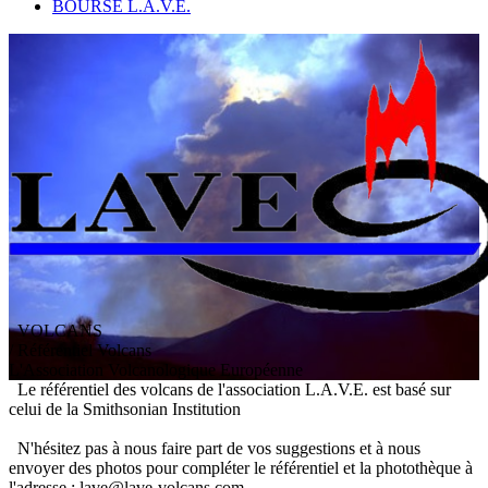
BOURSE L.A.V.E.
VOLCANS
/ Référentiel Volcans
L
'
A
ssociation
V
olcanologique
E
uropéenne
Le référentiel des volcans de l'association L.A.V.E. est basé sur
celui de la Smithsonian Institution
N'hésitez pas à nous faire part de vos suggestions et à nous
envoyer des photos pour compléter le référentiel et la photothèque à
l'adresse : lave@lave-volcans.com