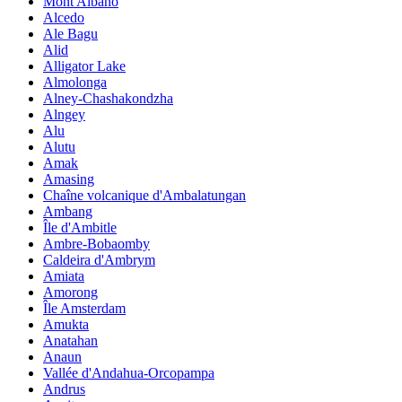
Mont Albano
Alcedo
Ale Bagu
Alid
Alligator Lake
Almolonga
Alney-Chashakondzha
Alngey
Alu
Alutu
Amak
Amasing
Chaîne volcanique d'Ambalatungan
Ambang
Île d'Ambitle
Ambre-Bobaomby
Caldeira d'Ambrym
Amiata
Amorong
Île Amsterdam
Amukta
Anatahan
Anaun
Vallée d'Andahua-Orcopampa
Andrus