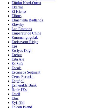
Eifuku Nord-Ouest
Ekarma
El Hierro
Elbrus
Elmenteita Badlands
Elovsky
Lac Emmons
Empereur de Chine
Emuruangogolak
Endeavour Ridge
Epi
Erciyes Dagi
Erebus
Erta Ale
Es Safa
Escala
Escanaba Segment
Cerro Escorial
Esjufjöll
Esmeralda Bank
Île de l'Est
Estelí
Etna
Eyjafjöll
Falcon Island