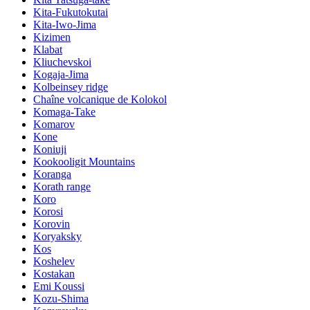
Kita-Fukutokutai
Kita-Iwo-Jima
Kizimen
Klabat
Kliuchevskoi
Kogaja-Jima
Kolbeinsey ridge
Chaîne volcanique de Kolokol
Komaga-Take
Komarov
Kone
Koniuji
Kookooligit Mountains
Koranga
Korath range
Koro
Korosi
Korovin
Koryaksky
Kos
Koshelev
Kostakan
Emi Koussi
Kozu-Shima