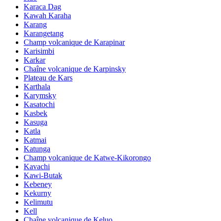
Karaca Dag
Kawah Karaha
Karang
Karangetang
Champ volcanique de Karapinar
Karisimbi
Karkar
Chaîne volcanique de Karpinsky
Plateau de Kars
Karthala
Karymsky
Kasatochi
Kasbek
Kasuga
Katla
Katmai
Katunga
Champ volcanique de Katwe-Kikorongo
Kavachi
Kawi-Butak
Kebeney
Kekurny
Kelimutu
Kell
Chaîne volcanique de Keluo