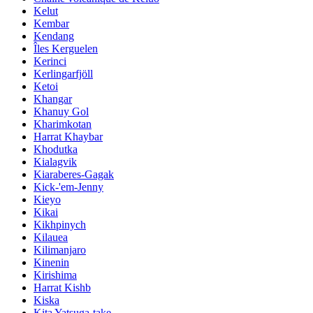
Kelut
Kembar
Kendang
Îles Kerguelen
Kerinci
Kerlingarfjöll
Ketoi
Khangar
Khanuy Gol
Kharimkotan
Harrat Khaybar
Khodutka
Kialagvik
Kiaraberes-Gagak
Kick-'em-Jenny
Kieyo
Kikai
Kikhpinych
Kilauea
Kilimanjaro
Kinenin
Kirishima
Harrat Kishb
Kiska
Kita Yatsuga-take