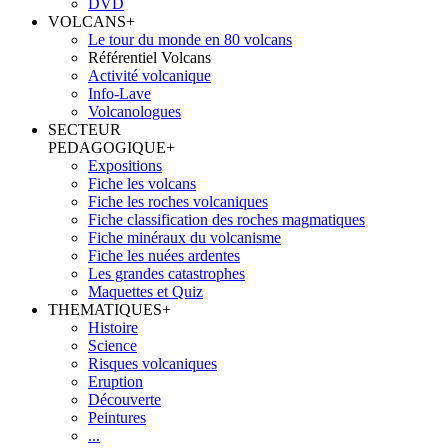
DVD
VOLCANS
+
Le tour du monde en 80 volcans
Référentiel Volcans
Activité volcanique
Info-Lave
Volcanologues
SECTEUR
PEDAGOGIQUE
+
Expositions
Fiche les volcans
Fiche les roches volcaniques
Fiche classification des roches magmatiques
Fiche minéraux du volcanisme
Fiche les nuées ardentes
Les grandes catastrophes
Maquettes et Quiz
THEMATIQUES
+
Histoire
Science
Risques volcaniques
Eruption
Découverte
Peintures
...