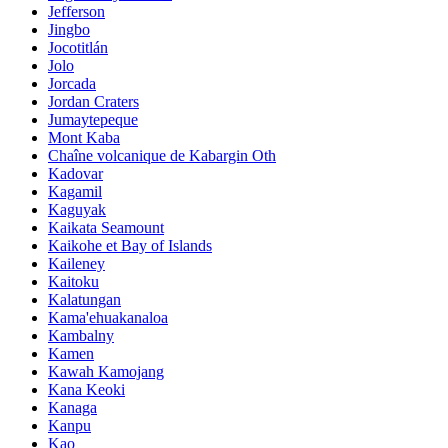
Jefferson
Jingbo
Jocotitlán
Jolo
Jorcada
Jordan Craters
Jumaytepeque
Mont Kaba
Chaîne volcanique de Kabargin Oth
Kadovar
Kagamil
Kaguyak
Kaikata Seamount
Kaikohe et Bay of Islands
Kaileney
Kaitoku
Kalatungan
Kama'ehuakanaloa
Kambalny
Kamen
Kawah Kamojang
Kana Keoki
Kanaga
Kanpu
Kao