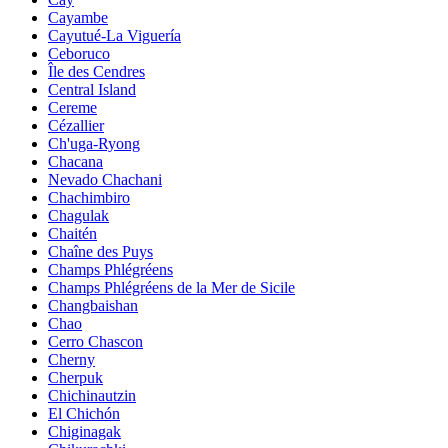
Cayambe
Cayutué-La Viguería
Ceboruco
Île des Cendres
Central Island
Cereme
Cézallier
Ch'uga-Ryong
Chacana
Nevado Chachani
Chachimbiro
Chagulak
Chaitén
Chaîne des Puys
Champs Phlégréens
Champs Phlégréens de la Mer de Sicile
Changbaishan
Chao
Cerro Chascon
Cherny
Cherpuk
Chichinautzin
El Chichón
Chiginagak