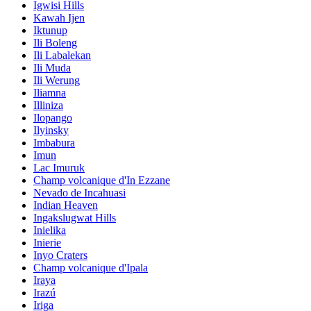
Igwisi Hills
Kawah Ijen
Iktunup
Ili Boleng
Ili Labalekan
Ili Muda
Ili Werung
Iliamna
Illiniza
Ilopango
Ilyinsky
Imbabura
Imun
Lac Imuruk
Champ volcanique d'In Ezzane
Nevado de Incahuasi
Indian Heaven
Ingakslugwat Hills
Inielika
Inierie
Inyo Craters
Champ volcanique d'Ipala
Iraya
Irazú
Iriga