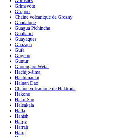
Grimsnes
Grímsvötn
Groppo
Chaîne volcanique de Grozny
Guadalupe
Guagua Pichincha
Guallatiri
Guayaques
Guazapa
Gufa
Guguan
Guntur
Gunungapi Wetar
Hachijo-Jima
Hachimantai
Hainan Dao
Chaîne volcanique de Hakkoda
Hakone
Haku-San
Haleakala
Halla
Hanish
Hargy
Harrah
Haruj