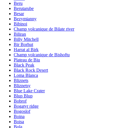
Beru
Berutarube
Besar
Bezymianny
Bibinoi
Champ volcanique de Bilate river
Biliran
Billy Mitchell
Bir Borhut
Harrat al Birk
Champ volcanique de Bishoftu
Plateau de Biu
Black Peak
Black Rock Desert
Loma Blanca
Bliznets
Bliznetsy
Blue Lake Crater
Blup Blup
Bobrof
Bogatyr ridge
Bogoslof
Boina
Boisa
Bola