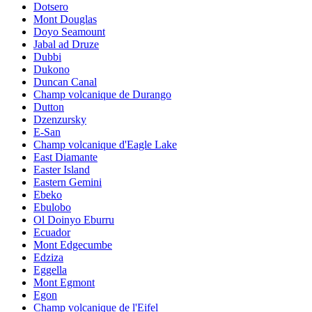
Dotsero
Mont Douglas
Doyo Seamount
Jabal ad Druze
Dubbi
Dukono
Duncan Canal
Champ volcanique de Durango
Dutton
Dzenzursky
E-San
Champ volcanique d'Eagle Lake
East Diamante
Easter Island
Eastern Gemini
Ebeko
Ebulobo
Ol Doinyo Eburru
Ecuador
Mont Edgecumbe
Edziza
Eggella
Mont Egmont
Egon
Champ volcanique de l'Eifel