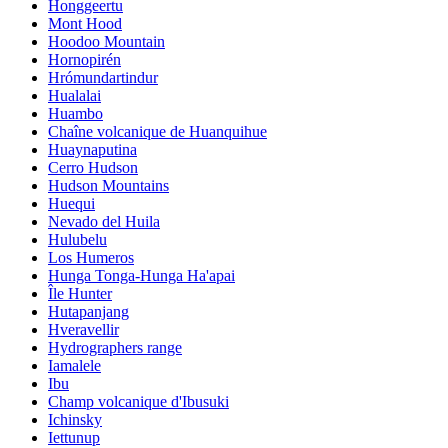
Honggeertu
Mont Hood
Hoodoo Mountain
Hornopirén
Hrómundartindur
Hualalai
Huambo
Chaîne volcanique de Huanquihue
Huaynaputina
Cerro Hudson
Hudson Mountains
Huequi
Nevado del Huila
Hulubelu
Los Humeros
Hunga Tonga-Hunga Ha'apai
Île Hunter
Hutapanjang
Hveravellir
Hydrographers range
Iamalele
Ibu
Champ volcanique d'Ibusuki
Ichinsky
Iettunup