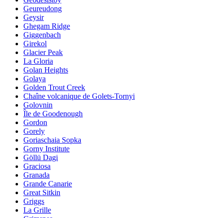
Geureudong
Geysir
Ghegam Ridge
Giggenbach
Girekol
Glacier Peak
La Gloria
Golan Heights
Golaya
Golden Trout Creek
Chaîne volcanique de Golets-Tornyi
Golovnin
Île de Goodenough
Gordon
Gorely
Goriaschaia Sopka
Gorny Institute
Göllü Dagi
Graciosa
Granada
Grande Canarie
Great Sitkin
Griggs
La Grille