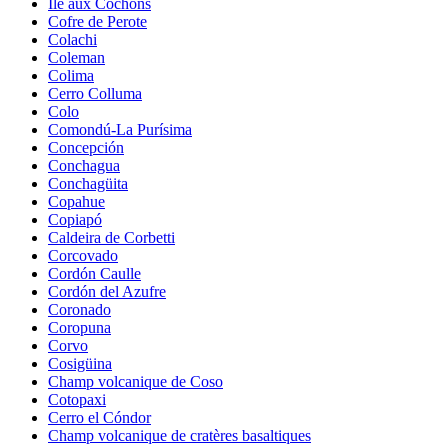
Île aux Cochons
Cofre de Perote
Colachi
Coleman
Colima
Cerro Colluma
Colo
Comondú-La Purísima
Concepción
Conchagua
Conchagüita
Copahue
Copiapó
Caldeira de Corbetti
Corcovado
Cordón Caulle
Cordón del Azufre
Coronado
Coropuna
Corvo
Cosigüina
Champ volcanique de Coso
Cotopaxi
Cerro el Cóndor
Champ volcanique de cratères basaltiques