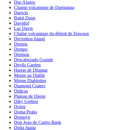
Dar-Alages
Champ volcanique de Dariganga
Darwin
Bukit Daun
Davidof
Lac Davis
Chaîne volcanique du détroit de Dawson
Deception Island
Demon
Dempo
Denison
Descabezado Grande
Devils Garden
Harras de Dhamar
Morne au Diable
Morne Diablotins
Diamond Craters
Didicas
Plateau de Dieng
Diky Greben
Dofen
Doma Peaks
Domuyo
Don Joao de Castro Bank
Doña Juana