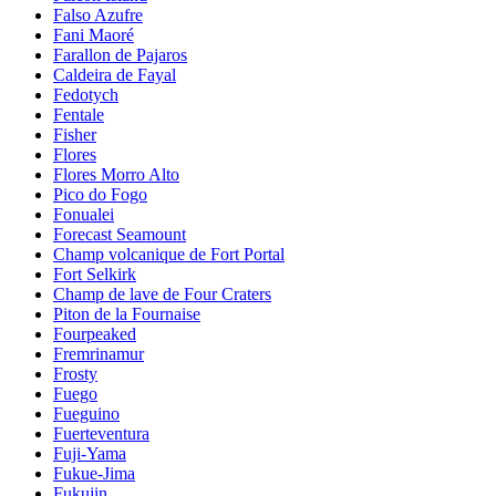
Falso Azufre
Fani Maoré
Farallon de Pajaros
Caldeira de Fayal
Fedotych
Fentale
Fisher
Flores
Flores Morro Alto
Pico do Fogo
Fonualei
Forecast Seamount
Champ volcanique de Fort Portal
Fort Selkirk
Champ de lave de Four Craters
Piton de la Fournaise
Fourpeaked
Fremrinamur
Frosty
Fuego
Fueguino
Fuerteventura
Fuji-Yama
Fukue-Jima
Fukujin