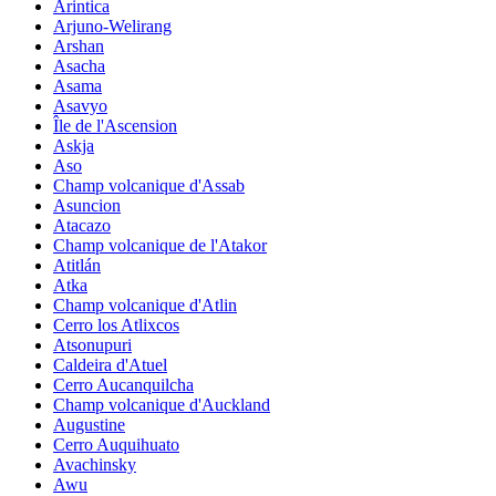
Arintica
Arjuno-Welirang
Arshan
Asacha
Asama
Asavyo
Île de l'Ascension
Askja
Aso
Champ volcanique d'Assab
Asuncion
Atacazo
Champ volcanique de l'Atakor
Atitlán
Atka
Champ volcanique d'Atlin
Cerro los Atlixcos
Atsonupuri
Caldeira d'Atuel
Cerro Aucanquilcha
Champ volcanique d'Auckland
Augustine
Cerro Auquihuato
Avachinsky
Awu