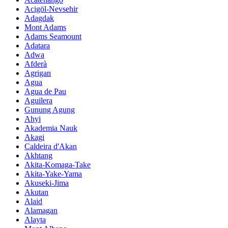
Acigöl-Nevsehir
Adagdak
Mont Adams
Adams Seamount
Adatara
Adwa
Afderà
Agrigan
Agua
Agua de Pau
Aguilera
Gunung Agung
Ahyi
Akademia Nauk
Akagi
Caldeira d'Akan
Akhtang
Akita-Komaga-Take
Akita-Yake-Yama
Akuseki-Jima
Akutan
Alaid
Alamagan
Alayta