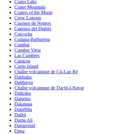
Crater Lake
Crater Mountain
Craters of the Moon
Crow Lagoon
Cuernos de Negros
Cuernos del Diablo
Cuicocha
Cuilapa-Barbarena
Cumbal
Cumbre Vieja
Las Cumbres
Curacoa
Curtis Island
Chaîne volcanique de Cù-Lao Ré
Dabbahu
Dabbayra
Chaîne volcanique de Dacht-I-Navar
Daikoku
Daisetsu
Dakataua
Dalaffilla
Dallol
Dama Ali
Damavend
Dana