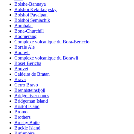
Bolshe-Bannaya
Bolshoi Kekuknaysky
Bolshoi Payalpan
Bolshoi Semiachik
Bombalai
Bona-Churchill
Boomerang
Complexe volcanique du Bora-Bericcio
Borale Ale
Borawli
Complexe volcanique du Borawli
Boset-Bericha
Bouvet
Caldeira de Bratan
Brava
Cerro Bravo
Brennisteinsfjöll
Bridge river cones
Bridgeman Island
Bristol Island
Bromo
Brothers
Brushy Butte
Buckle Island
Bufumbira