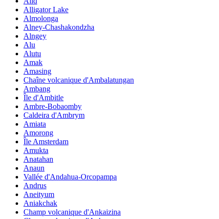
Alid
Alligator Lake
Almolonga
Alney-Chashakondzha
Alngey
Alu
Alutu
Amak
Amasing
Chaîne volcanique d'Ambalatungan
Ambang
Île d'Ambitle
Ambre-Bobaomby
Caldeira d'Ambrym
Amiata
Amorong
Île Amsterdam
Amukta
Anatahan
Anaun
Vallée d'Andahua-Orcopampa
Andrus
Aneityum
Aniakchak
Champ volcanique d'Ankaizina