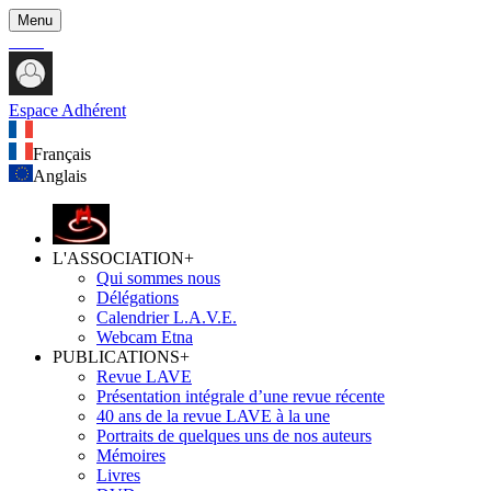
Menu
Espace Adhérent
Français
Anglais
L'ASSOCIATION
+
Qui sommes nous
Délégations
Calendrier L.A.V.E.
Webcam Etna
PUBLICATIONS
+
Revue LAVE
Présentation intégrale d’une revue récente
40 ans de la revue LAVE à la une
Portraits de quelques uns de nos auteurs
Mémoires
Livres