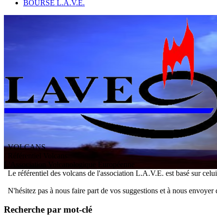
BOURSE L.A.V.E.
VOLCANS
/ Référentiel Volcans
L
'
A
ssociation
V
olcanologique
E
uropéenne
Le référentiel des volcans de l'association L.A.V.E. est basé sur celu
N'hésitez pas à nous faire part de vos suggestions et à nous envoyer 
Recherche par mot-clé