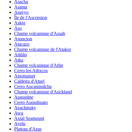
Asacha
Asama
Asavyo
Île de l'Ascension
Askja
Aso
Champ volcanique d'Assab
Asuncion
Atacazo
Champ volcanique de l'Atakor
Atitlán
Atka
Champ volcanique d'Atlin
Cerro los Atlixcos
Atsonupuri
Caldeira d'Atuel
Cerro Aucanquilcha
Champ volcanique d'Auckland
Augustine
Cerro Auquihuato
Avachinsky
Awu
Axial Seamount
Ayelu
Plateau d'Azas