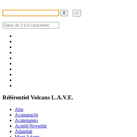
X
✅
Référentiel Volcans L.A.V.E.
Abu
Acamarachi
Acatenango
Acigöl-Nevsehir
Adagdak
Mont Adams