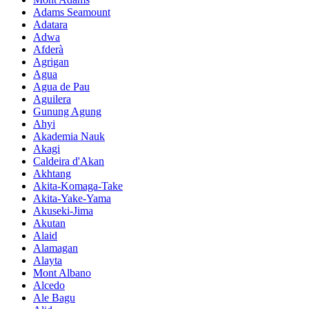
Adams Seamount
Adatara
Adwa
Afderà
Agrigan
Agua
Agua de Pau
Aguilera
Gunung Agung
Ahyi
Akademia Nauk
Akagi
Caldeira d'Akan
Akhtang
Akita-Komaga-Take
Akita-Yake-Yama
Akuseki-Jima
Akutan
Alaid
Alamagan
Alayta
Mont Albano
Alcedo
Ale Bagu