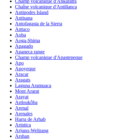
Champ volcanique d'Ankaratra
Chaîne volcanique d'Antillanca
Antipodes Island
Antisana
Antofagasta de la Sierra
Antuco
Aoba
Aoga-Shima
Apagado
Apaneca range
Champ volcanique d'Apastepeque
Apo
Apoyeque
Aracar
Aragats
Laguna Aramuaca
Mont Ararat
Arayat
Ardoukôba
Arenal
Arenales
Harra de Arhab
Arintica
Arjuno-Welirang
Arshan