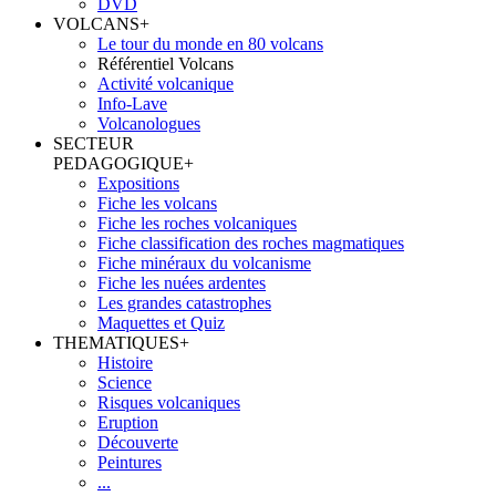
DVD
VOLCANS
+
Le tour du monde en 80 volcans
Référentiel Volcans
Activité volcanique
Info-Lave
Volcanologues
SECTEUR
PEDAGOGIQUE
+
Expositions
Fiche les volcans
Fiche les roches volcaniques
Fiche classification des roches magmatiques
Fiche minéraux du volcanisme
Fiche les nuées ardentes
Les grandes catastrophes
Maquettes et Quiz
THEMATIQUES
+
Histoire
Science
Risques volcaniques
Eruption
Découverte
Peintures
...