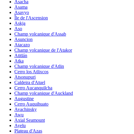
Asacha
Asama
Asavyo
Île de l'Ascension
Askja
Aso
Champ volcanique d'Assab
Asuncion
Atacazo
Champ volcanique de l'Atakor
Atitlán
Atka
Champ volcanique d'Atlin
Cerro los Atlixcos
Atsonupuri
Caldeira d'Atuel
Cerro Aucanquilcha
Champ volcanique d'Auckland
Augustine
Cerro Auquihuato
Avachinsky
Awu
Axial Seamount
Ayelu
Plateau d'Azas