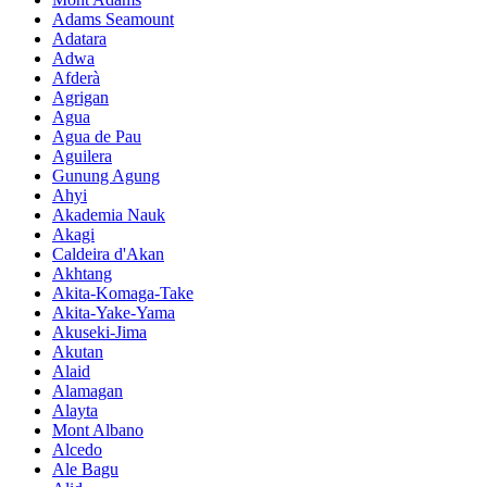
Adams Seamount
Adatara
Adwa
Afderà
Agrigan
Agua
Agua de Pau
Aguilera
Gunung Agung
Ahyi
Akademia Nauk
Akagi
Caldeira d'Akan
Akhtang
Akita-Komaga-Take
Akita-Yake-Yama
Akuseki-Jima
Akutan
Alaid
Alamagan
Alayta
Mont Albano
Alcedo
Ale Bagu