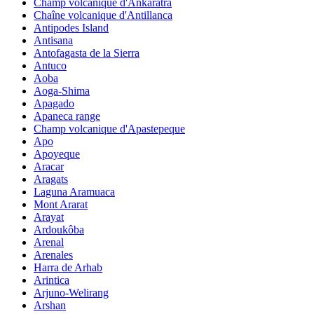
Champ volcanique d'Ankaratra
Chaîne volcanique d'Antillanca
Antipodes Island
Antisana
Antofagasta de la Sierra
Antuco
Aoba
Aoga-Shima
Apagado
Apaneca range
Champ volcanique d'Apastepeque
Apo
Apoyeque
Aracar
Aragats
Laguna Aramuaca
Mont Ararat
Arayat
Ardoukôba
Arenal
Arenales
Harra de Arhab
Arintica
Arjuno-Welirang
Arshan