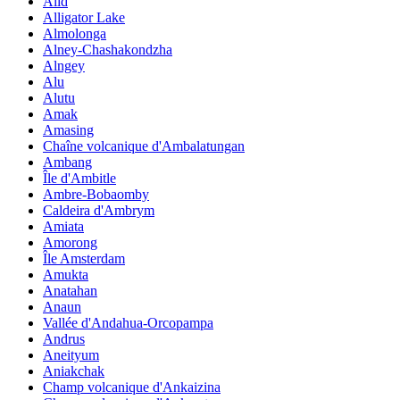
Alid
Alligator Lake
Almolonga
Alney-Chashakondzha
Alngey
Alu
Alutu
Amak
Amasing
Chaîne volcanique d'Ambalatungan
Ambang
Île d'Ambitle
Ambre-Bobaomby
Caldeira d'Ambrym
Amiata
Amorong
Île Amsterdam
Amukta
Anatahan
Anaun
Vallée d'Andahua-Orcopampa
Andrus
Aneityum
Aniakchak
Champ volcanique d'Ankaizina