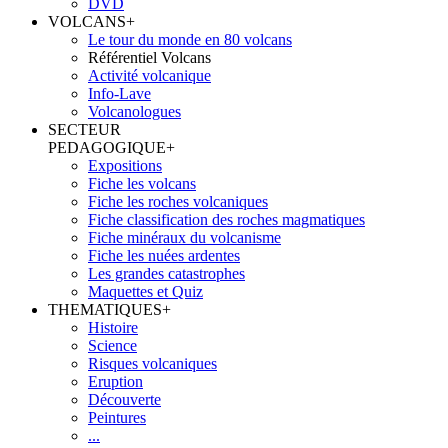
DVD
VOLCANS
+
Le tour du monde en 80 volcans
Référentiel Volcans
Activité volcanique
Info-Lave
Volcanologues
SECTEUR
PEDAGOGIQUE
+
Expositions
Fiche les volcans
Fiche les roches volcaniques
Fiche classification des roches magmatiques
Fiche minéraux du volcanisme
Fiche les nuées ardentes
Les grandes catastrophes
Maquettes et Quiz
THEMATIQUES
+
Histoire
Science
Risques volcaniques
Eruption
Découverte
Peintures
...