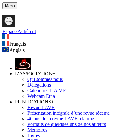
Menu
Espace Adhérent
Français
Anglais
L'ASSOCIATION
+
Qui sommes nous
Délégations
Calendrier L.A.V.E.
Webcam Etna
PUBLICATIONS
+
Revue LAVE
Présentation intégrale d’une revue récente
40 ans de la revue LAVE à la une
Portraits de quelques uns de nos auteurs
Mémoires
Livres