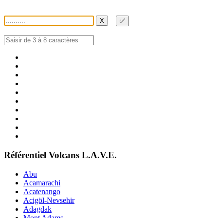
X
✅
Référentiel Volcans L.A.V.E.
Abu
Acamarachi
Acatenango
Acigöl-Nevsehir
Adagdak
Mont Adams