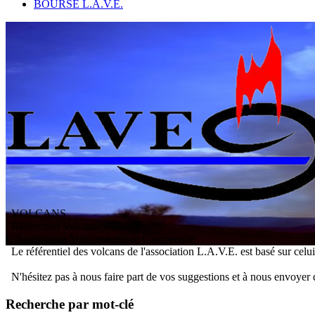
BOURSE L.A.V.E.
VOLCANS
/ Référentiel Volcans
L
'
A
ssociation
V
olcanologique
E
uropéenne
Le référentiel des volcans de l'association L.A.V.E. est basé sur celu
N'hésitez pas à nous faire part de vos suggestions et à nous envoyer 
Recherche par mot-clé