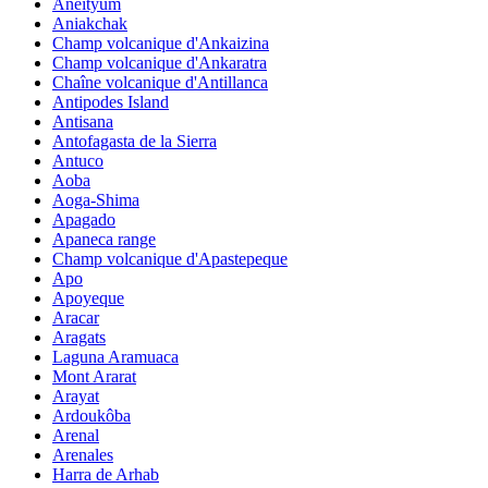
Aneityum
Aniakchak
Champ volcanique d'Ankaizina
Champ volcanique d'Ankaratra
Chaîne volcanique d'Antillanca
Antipodes Island
Antisana
Antofagasta de la Sierra
Antuco
Aoba
Aoga-Shima
Apagado
Apaneca range
Champ volcanique d'Apastepeque
Apo
Apoyeque
Aracar
Aragats
Laguna Aramuaca
Mont Ararat
Arayat
Ardoukôba
Arenal
Arenales
Harra de Arhab