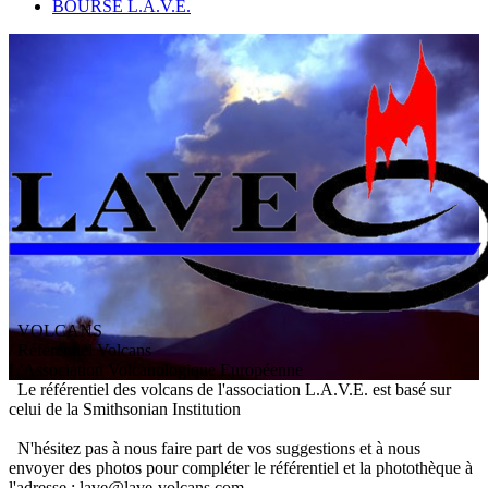
BOURSE L.A.V.E.
VOLCANS
/ Référentiel Volcans
L
'
A
ssociation
V
olcanologique
E
uropéenne
Le référentiel des volcans de l'association L.A.V.E. est basé sur
celui de la Smithsonian Institution
N'hésitez pas à nous faire part de vos suggestions et à nous
envoyer des photos pour compléter le référentiel et la photothèque à
l'adresse : lave@lave-volcans.com