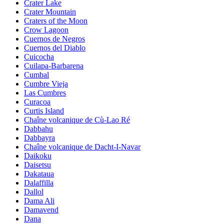
Crater Lake
Crater Mountain
Craters of the Moon
Crow Lagoon
Cuernos de Negros
Cuernos del Diablo
Cuicocha
Cuilapa-Barbarena
Cumbal
Cumbre Vieja
Las Cumbres
Curacoa
Curtis Island
Chaîne volcanique de Cù-Lao Ré
Dabbahu
Dabbayra
Chaîne volcanique de Dacht-I-Navar
Daikoku
Daisetsu
Dakataua
Dalaffilla
Dallol
Dama Ali
Damavend
Dana