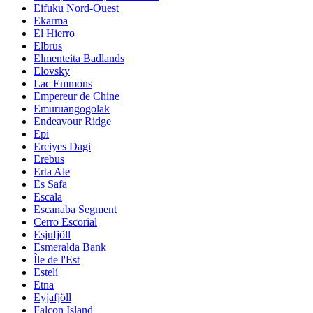
Eifuku Nord-Ouest
Ekarma
El Hierro
Elbrus
Elmenteita Badlands
Elovsky
Lac Emmons
Empereur de Chine
Emuruangogolak
Endeavour Ridge
Epi
Erciyes Dagi
Erebus
Erta Ale
Es Safa
Escala
Escanaba Segment
Cerro Escorial
Esjufjöll
Esmeralda Bank
Île de l'Est
Estelí
Etna
Eyjafjöll
Falcon Island