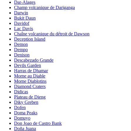
Dar-Alages
Champ volcanique de Dariganga
Darwin
Bukit Daun
Davidof
Lac Davis
Chaîne volcanique du détroit de Dawson
Deception Island
Demon
Dempo
Denison
Descabezado Grande
Devils Garden
Harras de Dhamar
Morne au Diable
Morne Diablotins
Diamond Craters
Didicas
Plateau de Dieng
Diky Greben
Dofen
Doma Peaks
Domuyo
Don Joao de Castro Bank
Doña Juana