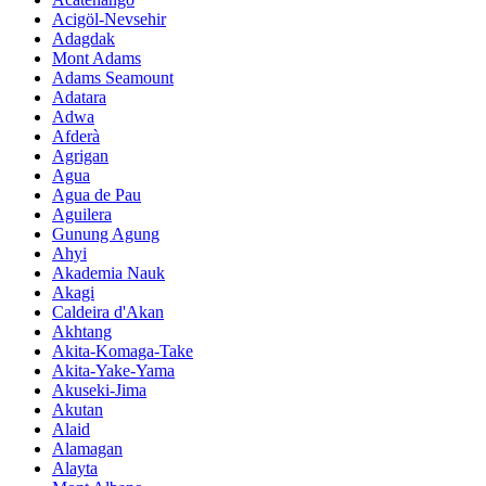
Acigöl-Nevsehir
Adagdak
Mont Adams
Adams Seamount
Adatara
Adwa
Afderà
Agrigan
Agua
Agua de Pau
Aguilera
Gunung Agung
Ahyi
Akademia Nauk
Akagi
Caldeira d'Akan
Akhtang
Akita-Komaga-Take
Akita-Yake-Yama
Akuseki-Jima
Akutan
Alaid
Alamagan
Alayta