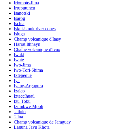
Iriomote-Jima
Irruputuncu
Isanotski
Isarog
Ischia
Iskut-Unuk river cones
Isluga
Champ volcanique d'Itasy
Harrat Ithnayn
Chaîne volcanique d'Ivao
Iwaki
Iwate
Iwo-Jima
Iwo-Tori-Shima
Ixtepeque
Iya
Iyang-Argapura
Izalco
Iztaccíhuatl
Izu-Tobu
Izumbwe-Mpoli
Jailolo
Jalua
Champ volcanique de Jaraguay
Laguna Jayu Khota