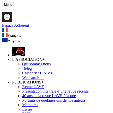
Menu
Espace Adhérent
Français
Anglais
L'ASSOCIATION
+
Qui sommes nous
Délégations
Calendrier L.A.V.E.
Webcam Etna
PUBLICATIONS
+
Revue LAVE
Présentation intégrale d’une revue récente
40 ans de la revue LAVE à la une
Portraits de quelques uns de nos auteurs
Mémoires
Livres