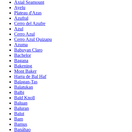
Axial Seamount
Ayelu
Plateau d'Azas
Azufral
Cerro del Azufre
Azul
Cerro Azul
Cerro Azul Quizapu
Azuma
Babuyan Claro
Bachelor
Bagana
Bakening
Mont Baker
Harra de Bal Haf
Balagan-Tas
Balatukan
Balbi
Bald Knoll
Baluan
Baluran
Balut
Bam
Bamus
Banáhao