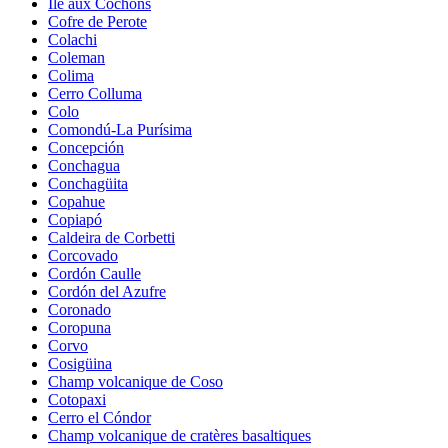
Île aux Cochons
Cofre de Perote
Colachi
Coleman
Colima
Cerro Colluma
Colo
Comondú-La Purísima
Concepción
Conchagua
Conchagüita
Copahue
Copiapó
Caldeira de Corbetti
Corcovado
Cordón Caulle
Cordón del Azufre
Coronado
Coropuna
Corvo
Cosigüina
Champ volcanique de Coso
Cotopaxi
Cerro el Cóndor
Champ volcanique de cratères basaltiques