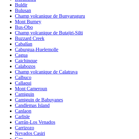
Buldir
Bulusan
Champ volcanique de Bunyaruguru
Mont Burney
Bus-Obo
Champ volcanique de Butajiri-Silti
Buzzard Creek
Cabalían
Caburgua-Huelemolle
Cagua
Caichinque
Calabozos
Champ volcanique de Calatrava
Calbuco
Callaqui
Mont Cameroun
Camiguin
Camiguin de Babuyanes
Candlemas Island
Canlaon
Carlisle
Carrán-Los Venados
Carrizozo
Nevados Casiri
Cay