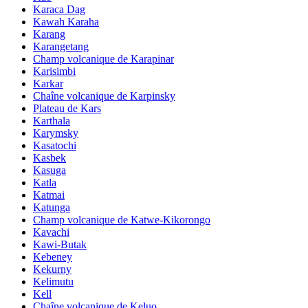
Karaca Dag
Kawah Karaha
Karang
Karangetang
Champ volcanique de Karapinar
Karisimbi
Karkar
Chaîne volcanique de Karpinsky
Plateau de Kars
Karthala
Karymsky
Kasatochi
Kasbek
Kasuga
Katla
Katmai
Katunga
Champ volcanique de Katwe-Kikorongo
Kavachi
Kawi-Butak
Kebeney
Kekurny
Kelimutu
Kell
Chaîne volcanique de Keluo