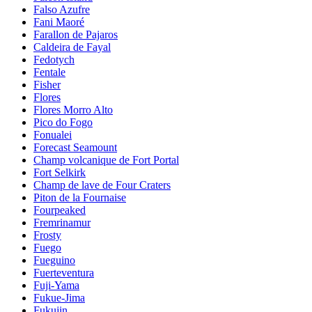
Falso Azufre
Fani Maoré
Farallon de Pajaros
Caldeira de Fayal
Fedotych
Fentale
Fisher
Flores
Flores Morro Alto
Pico do Fogo
Fonualei
Forecast Seamount
Champ volcanique de Fort Portal
Fort Selkirk
Champ de lave de Four Craters
Piton de la Fournaise
Fourpeaked
Fremrinamur
Frosty
Fuego
Fueguino
Fuerteventura
Fuji-Yama
Fukue-Jima
Fukujin