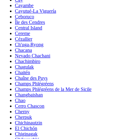
Cayambe
Cayutué-La Viguería
Ceboruco
Île des Cendres
Central Island
Cereme
Cézallier
Ch'uga-Ryong
Chacana
Nevado Chachani
Chachimbiro
Chagulak
Chaitén
Chaîne des Puys
Champs Phlégréens
Champs Phlégréens de la Mer de Sicile
Changbaishan
Chao
Cerro Chascon
Cherny
Cherpuk
Chichinautzin
El Chichón
Chiginagak