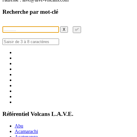
Recherche par mot-clé
X
✅
Référentiel Volcans L.A.V.E.
Abu
Acamarachi
Acatenango