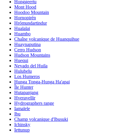
Honggeertu
Mont Hood
Hoodoo Mountain
Hornopirén
Hrómundartindur
Hualalai
Huambo
Chaîne volcanique de Huanquihue
Huaynaputina
Cerro Hudson
Hudson Mountains
Huequi
Nevado del Huila
Hulubelu
Los Humeros
Hunga Tonga-Hunga Ha'apai
Île Hunter
Hutapanjang
Hveravellir
Hydrographers range
Iamalele
Ibu
Champ volcanique d'Ibusuki
Ichinsky
Iettunup