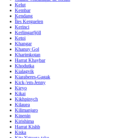
Kelut
Kembar
Kendang
Îles Kerguelen
Kerinci
Kerlingarfjöll
Ketoi
Khangar
Khanuy Gol
Kharimkotan
Harrat Khaybar
Khodutka
Kialagvik
Kiaraberes-Gagak
Kick-'em-Jenny
Kieyo
Kikai
Kikhpinych
Kilauea
Kilimanjaro
Kinenin
Kirishima
Harrat Kishb
Kiska
Kita Yatsuga-take