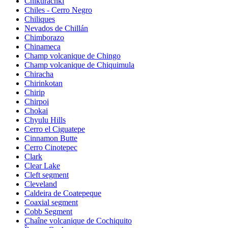
Chikurachki
Chiles - Cerro Negro
Chiliques
Nevados de Chillán
Chimborazo
Chinameca
Champ volcanique de Chingo
Champ volcanique de Chiquimula
Chiracha
Chirinkotan
Chirip
Chirpoi
Chokai
Chyulu Hills
Cerro el Ciguatepe
Cinnamon Butte
Cerro Cinotepec
Clark
Clear Lake
Cleft segment
Cleveland
Caldeira de Coatepeque
Coaxial segment
Cobb Segment
Chaîne volcanique de Cochiquito