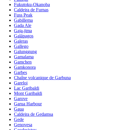
Fukutoku-Okanoba
Caldeira de Furnas
Fuss Peak
Gabillema
Gada Ale
Gaja-jima
Galápagos
Galeras
Gallego
Galunggung
Gamalama
Gamchen
Gamkonora
Garbes
Chaîne volcanique de Garbuna
Gareloi
Lac Garibaldi
Mont Garibaldi
Garove
Garua Harbour
Gaua
Caldeira de Gedamsa
Gede
Genovesa
Geodesistoy