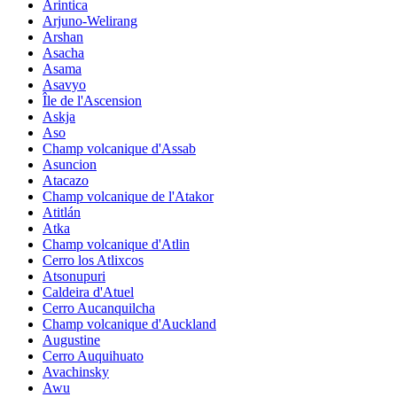
Arintica
Arjuno-Welirang
Arshan
Asacha
Asama
Asavyo
Île de l'Ascension
Askja
Aso
Champ volcanique d'Assab
Asuncion
Atacazo
Champ volcanique de l'Atakor
Atitlán
Atka
Champ volcanique d'Atlin
Cerro los Atlixcos
Atsonupuri
Caldeira d'Atuel
Cerro Aucanquilcha
Champ volcanique d'Auckland
Augustine
Cerro Auquihuato
Avachinsky
Awu