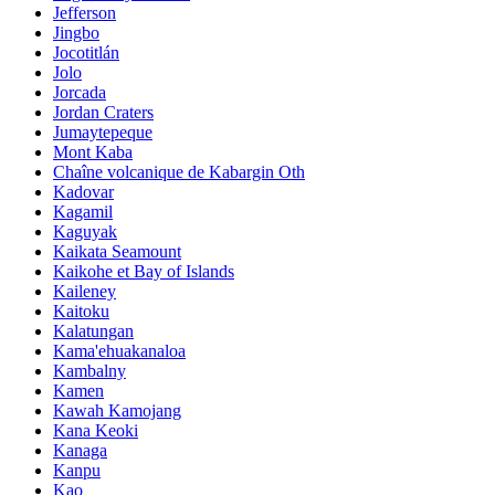
Jefferson
Jingbo
Jocotitlán
Jolo
Jorcada
Jordan Craters
Jumaytepeque
Mont Kaba
Chaîne volcanique de Kabargin Oth
Kadovar
Kagamil
Kaguyak
Kaikata Seamount
Kaikohe et Bay of Islands
Kaileney
Kaitoku
Kalatungan
Kama'ehuakanaloa
Kambalny
Kamen
Kawah Kamojang
Kana Keoki
Kanaga
Kanpu
Kao