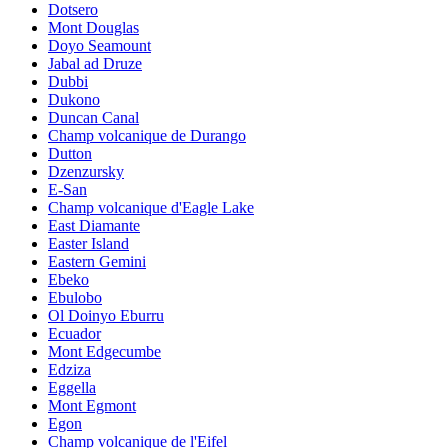
Dotsero
Mont Douglas
Doyo Seamount
Jabal ad Druze
Dubbi
Dukono
Duncan Canal
Champ volcanique de Durango
Dutton
Dzenzursky
E-San
Champ volcanique d'Eagle Lake
East Diamante
Easter Island
Eastern Gemini
Ebeko
Ebulobo
Ol Doinyo Eburru
Ecuador
Mont Edgecumbe
Edziza
Eggella
Mont Egmont
Egon
Champ volcanique de l'Eifel