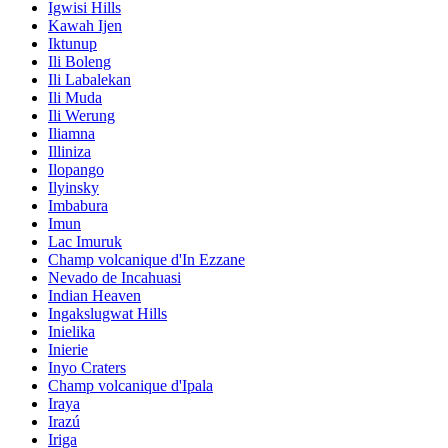
Igwisi Hills
Kawah Ijen
Iktunup
Ili Boleng
Ili Labalekan
Ili Muda
Ili Werung
Iliamna
Illiniza
Ilopango
Ilyinsky
Imbabura
Imun
Lac Imuruk
Champ volcanique d'In Ezzane
Nevado de Incahuasi
Indian Heaven
Ingakslugwat Hills
Inielika
Inierie
Inyo Craters
Champ volcanique d'Ipala
Iraya
Irazú
Iriga