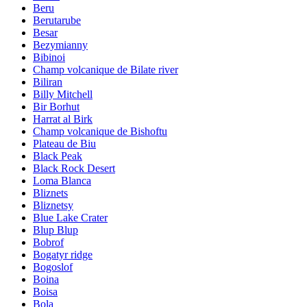
Beru
Berutarube
Besar
Bezymianny
Bibinoi
Champ volcanique de Bilate river
Biliran
Billy Mitchell
Bir Borhut
Harrat al Birk
Champ volcanique de Bishoftu
Plateau de Biu
Black Peak
Black Rock Desert
Loma Blanca
Bliznets
Bliznetsy
Blue Lake Crater
Blup Blup
Bobrof
Bogatyr ridge
Bogoslof
Boina
Boisa
Bola