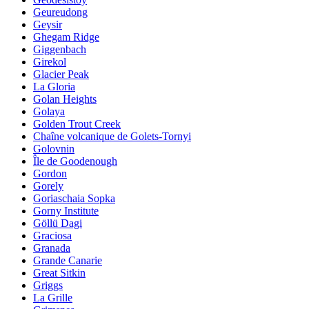
Geureudong
Geysir
Ghegam Ridge
Giggenbach
Girekol
Glacier Peak
La Gloria
Golan Heights
Golaya
Golden Trout Creek
Chaîne volcanique de Golets-Tornyi
Golovnin
Île de Goodenough
Gordon
Gorely
Goriaschaia Sopka
Gorny Institute
Göllü Dagi
Graciosa
Granada
Grande Canarie
Great Sitkin
Griggs
La Grille