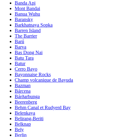
Banda Api
Mont Bandai
Banua Wuhu
Baransky
Barkhatnaya Sopka
Barren Island
The Barrier
Barú
Barva
Bas Dong Nai
Batu Tara
Batur
Cerro Bayo
Bayonnaise Rocks
Champ volcanique de Bayuda
Bazman
Bárcena
Bárðarbunga
Beerenberg
Behm Canal et Rudyerd Bay
Belenkaya
Belirang-Beriti
Belknap
Bely
Berlin