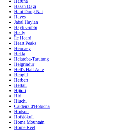
Haruna
Hasan Dagi
Haut Dong Nai
Hayes
Jabal Haylan
Hayli Gubbi
Healy
Île Heard
Heart Peaks
Heimaey
Hekla
Helatoba-Tarutung
Helgrindur
Hell's Half Acre
Hengill
Herbert
Hertali
Hijiori
Hiri
Hiuchi
Caldeira d'Hobicha
Hodson
Hofsjökull
Homa Mountain
Home Reef