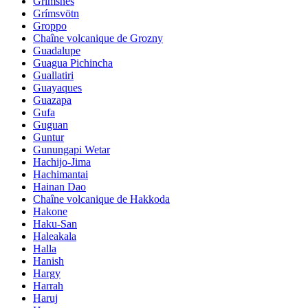
Grimsnes
Grímsvötn
Groppo
Chaîne volcanique de Grozny
Guadalupe
Guagua Pichincha
Guallatiri
Guayaques
Guazapa
Gufa
Guguan
Guntur
Gunungapi Wetar
Hachijo-Jima
Hachimantai
Hainan Dao
Chaîne volcanique de Hakkoda
Hakone
Haku-San
Haleakala
Halla
Hanish
Hargy
Harrah
Haruj