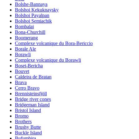
Bolshe-Bannaya
Bolshoi Kekuknaysky
Bolshoi Payalpan
Bolshoi Semiachik
Bombalai
Bona-Churchill
Boomerang
Complexe volcanique du Bora-Bericcio
Borale Ale
Borawli
Complexe volcanique du Borawli
Boset-Bericha
Bouvet
Caldeira de Bratan
Brava
Cerro Bravo
Brennisteinsfjöll
Bridge river cones
Bridgeman Island
Bristol Island
Bromo
Brothers
Brushy Butte
Buckle Island
Bufumbira