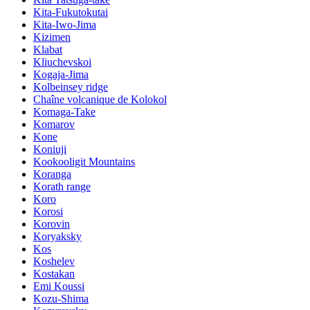
Kita-Fukutokutai
Kita-Iwo-Jima
Kizimen
Klabat
Kliuchevskoi
Kogaja-Jima
Kolbeinsey ridge
Chaîne volcanique de Kolokol
Komaga-Take
Komarov
Kone
Koniuji
Kookooligit Mountains
Koranga
Korath range
Koro
Korosi
Korovin
Koryaksky
Kos
Koshelev
Kostakan
Emi Koussi
Kozu-Shima