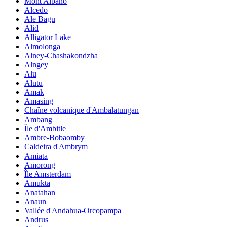
Mont Albano
Alcedo
Ale Bagu
Alid
Alligator Lake
Almolonga
Alney-Chashakondzha
Alngey
Alu
Alutu
Amak
Amasing
Chaîne volcanique d'Ambalatungan
Ambang
Île d'Ambitle
Ambre-Bobaomby
Caldeira d'Ambrym
Amiata
Amorong
Île Amsterdam
Amukta
Anatahan
Anaun
Vallée d'Andahua-Orcopampa
Andrus