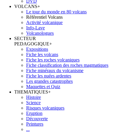
DVD
VOLCANS
+
Le tour du monde en 80 volcans
Référentiel Volcans
Activité volcanique
Info-Lave
Volcanologues
SECTEUR
PEDAGOGIQUE
+
Expositions
Fiche les volcans
Fiche les roches volcaniques
Fiche classification des roches magmatiques
Fiche minéraux du volcanisme
Fiche les nuées ardentes
Les grandes catastrophes
Maquettes et Quiz
THEMATIQUES
+
Histoire
Science
Risques volcaniques
Eruption
Découverte
Peintures
...