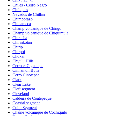
Chikurachki
Chiles - Cerro Negro
Chiliques
Nevados de Chillán
Chimborazo
Chinameca
Champ volcanique de Chingo
Champ volcanique de Chiquimula
Chiracha
Chirinkotan
Chirip
Chirpoi
Chokai
Chyulu Hills
Cerro el Ciguatepe
Cinnamon Butte
Cerro Cinotepec
Clark
Clear Lake
Cleft segment
Cleveland
Caldeira de Coatepeque
Coaxial segment
Cobb Segment
Chaîne volcanique de Cochiquito