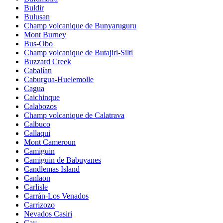
Buldir
Bulusan
Champ volcanique de Bunyaruguru
Mont Burney
Bus-Obo
Champ volcanique de Butajiri-Silti
Buzzard Creek
Cabalían
Caburgua-Huelemolle
Cagua
Caichinque
Calabozos
Champ volcanique de Calatrava
Calbuco
Callaqui
Mont Cameroun
Camiguin
Camiguin de Babuyanes
Candlemas Island
Canlaon
Carlisle
Carrán-Los Venados
Carrizozo
Nevados Casiri
Cay