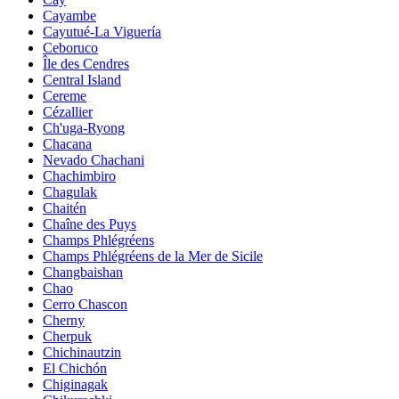
Cayambe
Cayutué-La Viguería
Ceboruco
Île des Cendres
Central Island
Cereme
Cézallier
Ch'uga-Ryong
Chacana
Nevado Chachani
Chachimbiro
Chagulak
Chaitén
Chaîne des Puys
Champs Phlégréens
Champs Phlégréens de la Mer de Sicile
Changbaishan
Chao
Cerro Chascon
Cherny
Cherpuk
Chichinautzin
El Chichón
Chiginagak