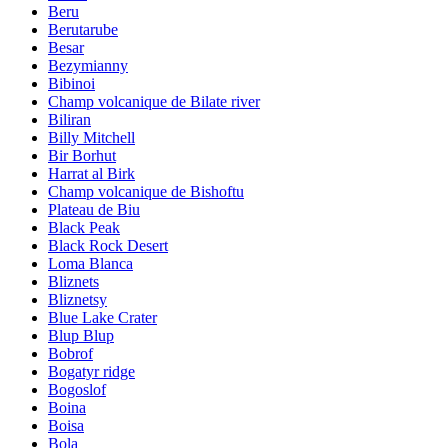
Beru
Berutarube
Besar
Bezymianny
Bibinoi
Champ volcanique de Bilate river
Biliran
Billy Mitchell
Bir Borhut
Harrat al Birk
Champ volcanique de Bishoftu
Plateau de Biu
Black Peak
Black Rock Desert
Loma Blanca
Bliznets
Bliznetsy
Blue Lake Crater
Blup Blup
Bobrof
Bogatyr ridge
Bogoslof
Boina
Boisa
Bola