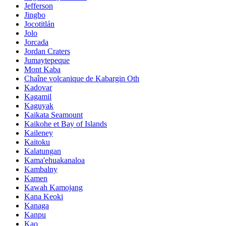
Jefferson
Jingbo
Jocotitlán
Jolo
Jorcada
Jordan Craters
Jumaytepeque
Mont Kaba
Chaîne volcanique de Kabargin Oth
Kadovar
Kagamil
Kaguyak
Kaikata Seamount
Kaikohe et Bay of Islands
Kaileney
Kaitoku
Kalatungan
Kama'ehuakanaloa
Kambalny
Kamen
Kawah Kamojang
Kana Keoki
Kanaga
Kanpu
Kao