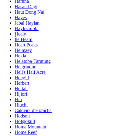
Haruna
Hasan Dagi
Haut Dong Nai
Hayes
Jabal Haylan
Hayli Gubbi
Healy
Île Heard
Heart Peaks
Heimaey
Hekla
Helatoba-Tarutung
Helgrindur
Hell's Half Acre
Hengill
Herbert
Hertali
Hijiori
Hiri
Hiuchi
Caldeira d'Hobicha
Hodson
Hofsjökull
Homa Mountain
Home Reef