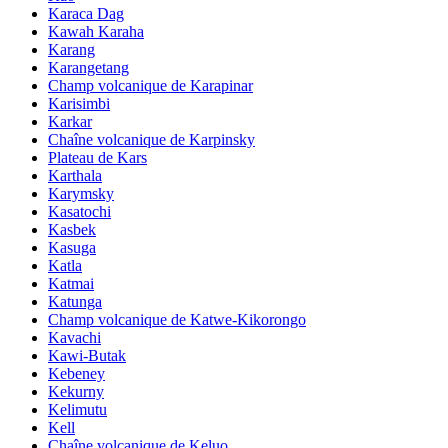
Karaca Dag
Kawah Karaha
Karang
Karangetang
Champ volcanique de Karapinar
Karisimbi
Karkar
Chaîne volcanique de Karpinsky
Plateau de Kars
Karthala
Karymsky
Kasatochi
Kasbek
Kasuga
Katla
Katmai
Katunga
Champ volcanique de Katwe-Kikorongo
Kavachi
Kawi-Butak
Kebeney
Kekurny
Kelimutu
Kell
Chaîne volcanique de Keluo