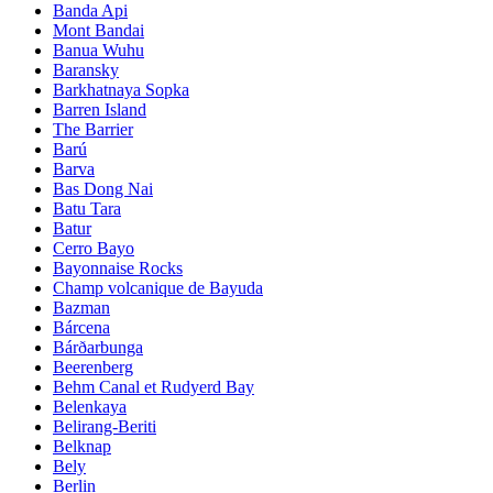
Banda Api
Mont Bandai
Banua Wuhu
Baransky
Barkhatnaya Sopka
Barren Island
The Barrier
Barú
Barva
Bas Dong Nai
Batu Tara
Batur
Cerro Bayo
Bayonnaise Rocks
Champ volcanique de Bayuda
Bazman
Bárcena
Bárðarbunga
Beerenberg
Behm Canal et Rudyerd Bay
Belenkaya
Belirang-Beriti
Belknap
Bely
Berlin