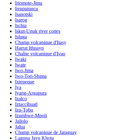
Iriomote-Jima
Irruputuncu
Isanotski
Isarog
Ischia
Iskut-Unuk river cones
Isluga
Champ volcanique d'Itasy
Harrat Ithnayn
Chaîne volcanique d'Ivao
Iwaki
Iwate
Iwo-Jima
Iwo-Tori-Shima
Ixtepeque
Iya
Iyang-Argapura
Izalco
Iztaccíhuatl
Izu-Tobu
Izumbwe-Mpoli
Jailolo
Jalua
Champ volcanique de Jaraguay
Laguna Jayu Khota