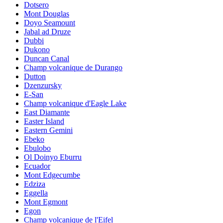
Dotsero
Mont Douglas
Doyo Seamount
Jabal ad Druze
Dubbi
Dukono
Duncan Canal
Champ volcanique de Durango
Dutton
Dzenzursky
E-San
Champ volcanique d'Eagle Lake
East Diamante
Easter Island
Eastern Gemini
Ebeko
Ebulobo
Ol Doinyo Eburru
Ecuador
Mont Edgecumbe
Edziza
Eggella
Mont Egmont
Egon
Champ volcanique de l'Eifel