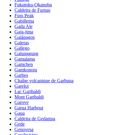
Fukutoku-Okanoba
Caldeira de Furnas
Fuss Peak
Gabillema
Gada Ale
Gaja-jima
Galápagos
Galeras
Gallego
Galunggung
Gamalama
Gamchen
Gamkonora
Garbes
Chaîne volcanique de Garbuna
Gareloi
Lac Garibaldi
Mont Garibaldi
Garove
Garua Harbour
Gaua
Caldeira de Gedamsa
Gede
Genovesa
Geodesistoy