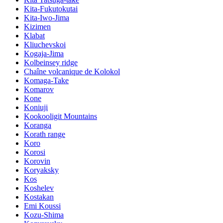
Kita-Fukutokutai
Kita-Iwo-Jima
Kizimen
Klabat
Kliuchevskoi
Kogaja-Jima
Kolbeinsey ridge
Chaîne volcanique de Kolokol
Komaga-Take
Komarov
Kone
Koniuji
Kookooligit Mountains
Koranga
Korath range
Koro
Korosi
Korovin
Koryaksky
Kos
Koshelev
Kostakan
Emi Koussi
Kozu-Shima