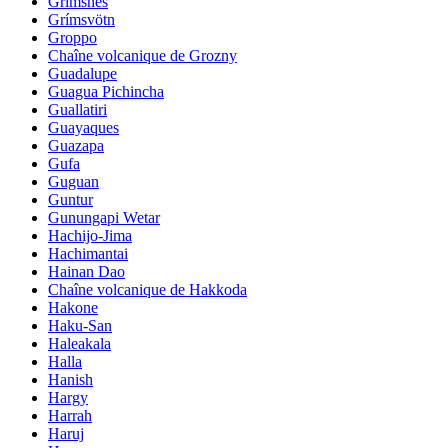
Grimsnes
Grímsvötn
Groppo
Chaîne volcanique de Grozny
Guadalupe
Guagua Pichincha
Guallatiri
Guayaques
Guazapa
Gufa
Guguan
Guntur
Gunungapi Wetar
Hachijo-Jima
Hachimantai
Hainan Dao
Chaîne volcanique de Hakkoda
Hakone
Haku-San
Haleakala
Halla
Hanish
Hargy
Harrah
Haruj