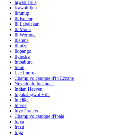
Igwisi Hills
Kawah Ijen
Iktunup
Ili Boleng
Ili Labalekan
Ili Muda
Ili Werung
Iliamna
Illiniza
Ilopango
Ilyinsky
Imbabura
Imun
Lac Imuruk
Champ volcanique d'In Ezzane
Nevado de Incahuasi
Indian Heaven
Ingakslugwat Hills
Inielika
Inierie
Inyo Craters
Champ volcanique d'Ipala
Iraya
Irazú
Iriga