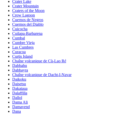
Crater Lake
Crater Mountain
Craters of the Moon
Crow Lagoon
Cuernos de Negros
Cuernos del Diablo
Cuicocha
Cuilapa-Barbarena
Cumbal
Cumbre Vieja
Las Cumbres
Curacoa
Curtis Island
Chaîne volcanique de Cù-Lao Ré
Dabbahu
Dabbayra
Chaîne volcanique de Dacht-I-Navar
Daikoku
Daisetsu
Dakataua
Dalaffilla
Dallol
Dama Ali
Damavend
Dana