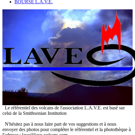
BOURSE L.A.V.E.
VOLCANS
/ Référentiel Volcans
L
'
A
ssociation
V
olcanologique
E
uropéenne
Le référentiel des volcans de l'association L.A.V.E. est basé sur
celui de la Smithsonian Institution
N'hésitez pas à nous faire part de vos suggestions et à nous
envoyer des photos pour compléter le référentiel et la photothèque à
l'adresse : lave@lave-volcans.com