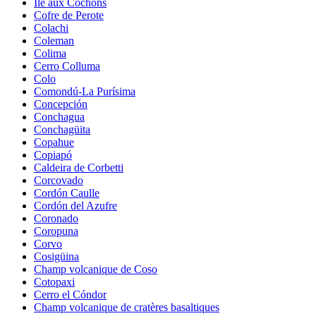
Île aux Cochons
Cofre de Perote
Colachi
Coleman
Colima
Cerro Colluma
Colo
Comondú-La Purísima
Concepción
Conchagua
Conchagüita
Copahue
Copiapó
Caldeira de Corbetti
Corcovado
Cordón Caulle
Cordón del Azufre
Coronado
Coropuna
Corvo
Cosigüina
Champ volcanique de Coso
Cotopaxi
Cerro el Cóndor
Champ volcanique de cratères basaltiques