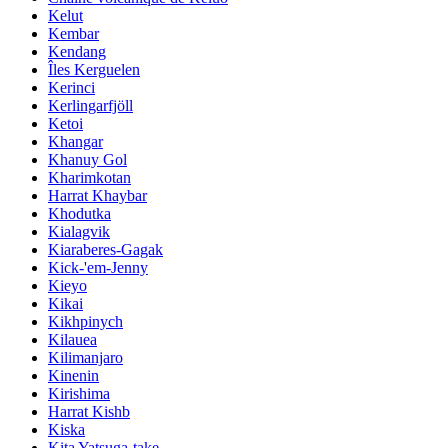
Kelut
Kembar
Kendang
Îles Kerguelen
Kerinci
Kerlingarfjöll
Ketoi
Khangar
Khanuy Gol
Kharimkotan
Harrat Khaybar
Khodutka
Kialagvik
Kiaraberes-Gagak
Kick-'em-Jenny
Kieyo
Kikai
Kikhpinych
Kilauea
Kilimanjaro
Kinenin
Kirishima
Harrat Kishb
Kiska
Kita Yatsuga-take