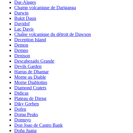
Dar-Alages
Champ volcanique de Dariganga
Darwin
Bukit Daun
Davidof
Lac Davis
Chaîne volcanique du détroit de Dawson
Deception Island
Demon
Dempo
Denison
Descabezado Grande
Devils Garden
Harras de Dhamar
Morne au Diable
Morne Diablotins
Diamond Craters
Didicas
Plateau de Dieng
Diky Greben
Dofen
Doma Peaks
Domuyo
Don Joao de Castro Bank
Doña Juana