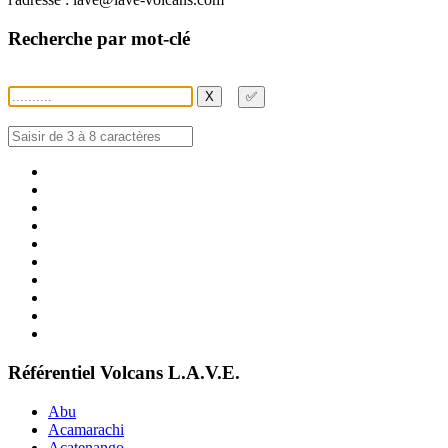
Recherche par mot-clé
X
✅
Référentiel Volcans L.A.V.E.
Abu
Acamarachi
Acatenango