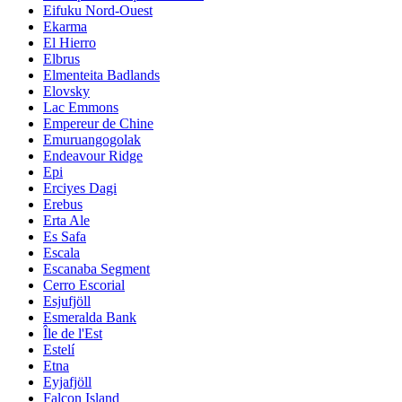
Eifuku Nord-Ouest
Ekarma
El Hierro
Elbrus
Elmenteita Badlands
Elovsky
Lac Emmons
Empereur de Chine
Emuruangogolak
Endeavour Ridge
Epi
Erciyes Dagi
Erebus
Erta Ale
Es Safa
Escala
Escanaba Segment
Cerro Escorial
Esjufjöll
Esmeralda Bank
Île de l'Est
Estelí
Etna
Eyjafjöll
Falcon Island