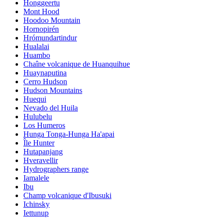
Honggeertu
Mont Hood
Hoodoo Mountain
Hornopirén
Hrómundartindur
Hualalai
Huambo
Chaîne volcanique de Huanquihue
Huaynaputina
Cerro Hudson
Hudson Mountains
Huequi
Nevado del Huila
Hulubelu
Los Humeros
Hunga Tonga-Hunga Ha'apai
Île Hunter
Hutapanjang
Hveravellir
Hydrographers range
Iamalele
Ibu
Champ volcanique d'Ibusuki
Ichinsky
Iettunup