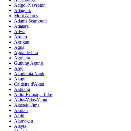
Acigöl-Nevsehir
Adagdak
Mont Adams
Adams Seamount
Adatara
Adwa
Afderà
Agrigan
Agua
Agua de Pau
Aguilera
Gunung Agung
Ahyi
Akademia Nauk
Akagi
Caldeira d'Akan
Akhtang
Akita-Komaga-Take
Akita-Yake-Yama
Akuseki-Jima
Akutan
Alaid
Alamagan
Alayta