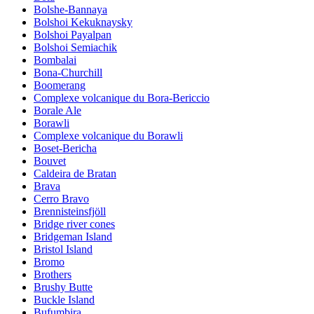
Bolshe-Bannaya
Bolshoi Kekuknaysky
Bolshoi Payalpan
Bolshoi Semiachik
Bombalai
Bona-Churchill
Boomerang
Complexe volcanique du Bora-Bericcio
Borale Ale
Borawli
Complexe volcanique du Borawli
Boset-Bericha
Bouvet
Caldeira de Bratan
Brava
Cerro Bravo
Brennisteinsfjöll
Bridge river cones
Bridgeman Island
Bristol Island
Bromo
Brothers
Brushy Butte
Buckle Island
Bufumbira