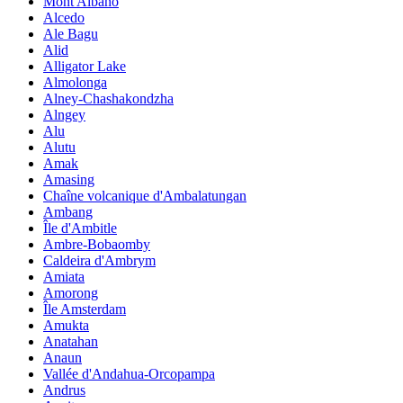
Mont Albano
Alcedo
Ale Bagu
Alid
Alligator Lake
Almolonga
Alney-Chashakondzha
Alngey
Alu
Alutu
Amak
Amasing
Chaîne volcanique d'Ambalatungan
Ambang
Île d'Ambitle
Ambre-Bobaomby
Caldeira d'Ambrym
Amiata
Amorong
Île Amsterdam
Amukta
Anatahan
Anaun
Vallée d'Andahua-Orcopampa
Andrus