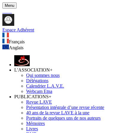
Menu
Espace Adhérent
Français
Anglais
L'ASSOCIATION
+
Qui sommes nous
Délégations
Calendrier L.A.V.E.
Webcam Etna
PUBLICATIONS
+
Revue LAVE
Présentation intégrale d’une revue récente
40 ans de la revue LAVE à la une
Portraits de quelques uns de nos auteurs
Mémoires
Livres