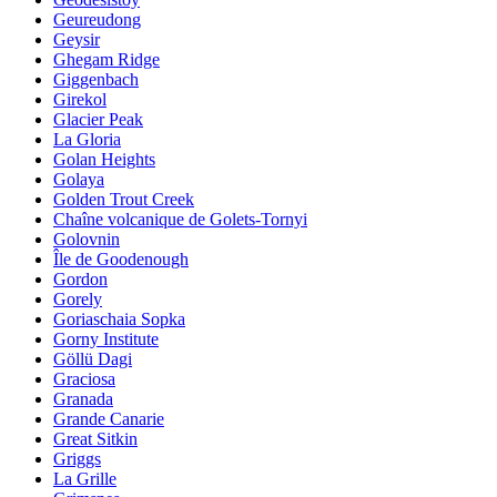
Geureudong
Geysir
Ghegam Ridge
Giggenbach
Girekol
Glacier Peak
La Gloria
Golan Heights
Golaya
Golden Trout Creek
Chaîne volcanique de Golets-Tornyi
Golovnin
Île de Goodenough
Gordon
Gorely
Goriaschaia Sopka
Gorny Institute
Göllü Dagi
Graciosa
Granada
Grande Canarie
Great Sitkin
Griggs
La Grille