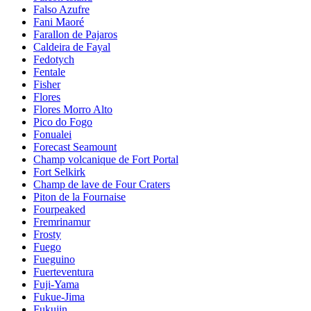
Falso Azufre
Fani Maoré
Farallon de Pajaros
Caldeira de Fayal
Fedotych
Fentale
Fisher
Flores
Flores Morro Alto
Pico do Fogo
Fonualei
Forecast Seamount
Champ volcanique de Fort Portal
Fort Selkirk
Champ de lave de Four Craters
Piton de la Fournaise
Fourpeaked
Fremrinamur
Frosty
Fuego
Fueguino
Fuerteventura
Fuji-Yama
Fukue-Jima
Fukujin