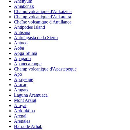
Aneityum
Aniakchak
Champ volcanique d'Ankaizina
Champ volcanique d'Ankaratra
Chaîne volcanique d'Antillanca
Antipodes Island
Antisana
Antofagasta de la Sierra
Antuco
Aoba
Aoga-Shima
Apagado
Apaneca range
Champ volcanique d'Apastepeque
Apo
Apoyeque
Aracar
Aragats
Laguna Aramuaca
Mont Ararat
Arayat
Ardoukôba
Arenal
Arenales
Harra de Arhab