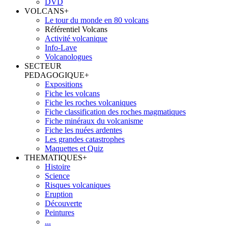
DVD
VOLCANS
+
Le tour du monde en 80 volcans
Référentiel Volcans
Activité volcanique
Info-Lave
Volcanologues
SECTEUR
PEDAGOGIQUE
+
Expositions
Fiche les volcans
Fiche les roches volcaniques
Fiche classification des roches magmatiques
Fiche minéraux du volcanisme
Fiche les nuées ardentes
Les grandes catastrophes
Maquettes et Quiz
THEMATIQUES
+
Histoire
Science
Risques volcaniques
Eruption
Découverte
Peintures
...