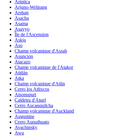
Arintica
Arjuno-Welirang
Arshan
Asacha
Asama
Asavyo
Île de l'Ascension
Askja
Aso
Champ volcanique d'Assab
Asuncion
Atacazo
Champ volcanique de l'Atakor
Atitlán
Atka
Champ volcanique d'Atlin
Cerro los Atlixcos
Atsonupuri
Caldeira d'Atuel
Cerro Aucanquilcha
Champ volcanique d'Auckland
Augustine
Cerro Auquihuato
Avachinsky
Awu