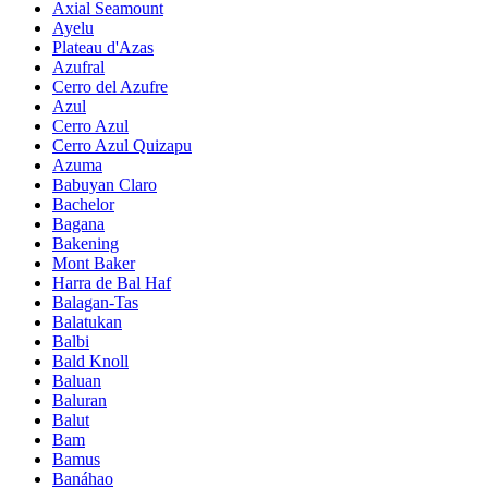
Axial Seamount
Ayelu
Plateau d'Azas
Azufral
Cerro del Azufre
Azul
Cerro Azul
Cerro Azul Quizapu
Azuma
Babuyan Claro
Bachelor
Bagana
Bakening
Mont Baker
Harra de Bal Haf
Balagan-Tas
Balatukan
Balbi
Bald Knoll
Baluan
Baluran
Balut
Bam
Bamus
Banáhao