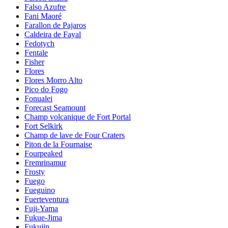
Falso Azufre
Fani Maoré
Farallon de Pajaros
Caldeira de Fayal
Fedotych
Fentale
Fisher
Flores
Flores Morro Alto
Pico do Fogo
Fonualei
Forecast Seamount
Champ volcanique de Fort Portal
Fort Selkirk
Champ de lave de Four Craters
Piton de la Fournaise
Fourpeaked
Fremrinamur
Frosty
Fuego
Fueguino
Fuerteventura
Fuji-Yama
Fukue-Jima
Fukujin