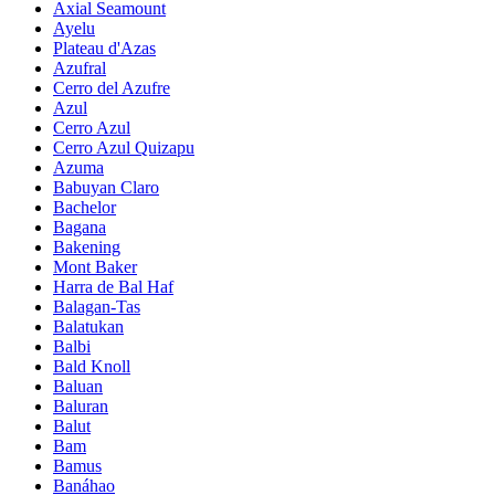
Axial Seamount
Ayelu
Plateau d'Azas
Azufral
Cerro del Azufre
Azul
Cerro Azul
Cerro Azul Quizapu
Azuma
Babuyan Claro
Bachelor
Bagana
Bakening
Mont Baker
Harra de Bal Haf
Balagan-Tas
Balatukan
Balbi
Bald Knoll
Baluan
Baluran
Balut
Bam
Bamus
Banáhao