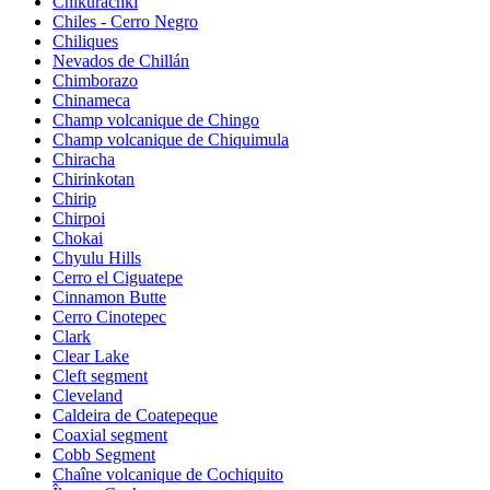
Chikurachki
Chiles - Cerro Negro
Chiliques
Nevados de Chillán
Chimborazo
Chinameca
Champ volcanique de Chingo
Champ volcanique de Chiquimula
Chiracha
Chirinkotan
Chirip
Chirpoi
Chokai
Chyulu Hills
Cerro el Ciguatepe
Cinnamon Butte
Cerro Cinotepec
Clark
Clear Lake
Cleft segment
Cleveland
Caldeira de Coatepeque
Coaxial segment
Cobb Segment
Chaîne volcanique de Cochiquito