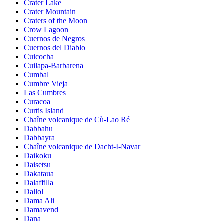
Crater Lake
Crater Mountain
Craters of the Moon
Crow Lagoon
Cuernos de Negros
Cuernos del Diablo
Cuicocha
Cuilapa-Barbarena
Cumbal
Cumbre Vieja
Las Cumbres
Curacoa
Curtis Island
Chaîne volcanique de Cù-Lao Ré
Dabbahu
Dabbayra
Chaîne volcanique de Dacht-I-Navar
Daikoku
Daisetsu
Dakataua
Dalaffilla
Dallol
Dama Ali
Damavend
Dana