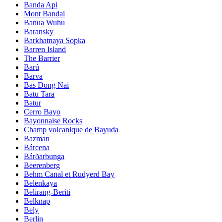
Banda Api
Mont Bandai
Banua Wuhu
Baransky
Barkhatnaya Sopka
Barren Island
The Barrier
Barú
Barva
Bas Dong Nai
Batu Tara
Batur
Cerro Bayo
Bayonnaise Rocks
Champ volcanique de Bayuda
Bazman
Bárcena
Bárðarbunga
Beerenberg
Behm Canal et Rudyerd Bay
Belenkaya
Belirang-Beriti
Belknap
Bely
Berlin