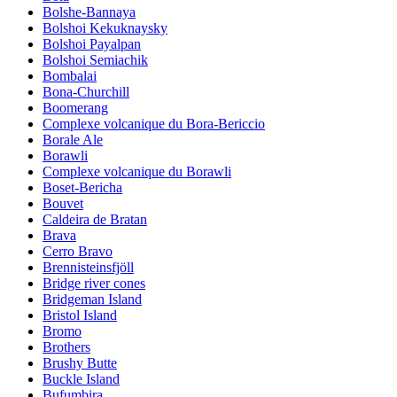
Bolshe-Bannaya
Bolshoi Kekuknaysky
Bolshoi Payalpan
Bolshoi Semiachik
Bombalai
Bona-Churchill
Boomerang
Complexe volcanique du Bora-Bericcio
Borale Ale
Borawli
Complexe volcanique du Borawli
Boset-Bericha
Bouvet
Caldeira de Bratan
Brava
Cerro Bravo
Brennisteinsfjöll
Bridge river cones
Bridgeman Island
Bristol Island
Bromo
Brothers
Brushy Butte
Buckle Island
Bufumbira