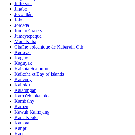
Jefferson
Jingbo
Jocotitlán
Jolo
Jorcada
Jordan Craters
Jumaytepeque
Mont Kaba
Chaîne volcanique de Kabargin Oth
Kadovar
Kagamil
Kaguyak
Kaikata Seamount
Kaikohe et Bay of Islands
Kaileney
Kaitoku
Kalatungan
Kama'ehuakanaloa
Kambalny
Kamen
Kawah Kamojang
Kana Keoki
Kanaga
Kanpu
Kao