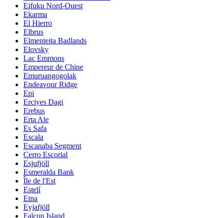
Eifuku Nord-Ouest
Ekarma
El Hierro
Elbrus
Elmenteita Badlands
Elovsky
Lac Emmons
Empereur de Chine
Emuruangogolak
Endeavour Ridge
Epi
Erciyes Dagi
Erebus
Erta Ale
Es Safa
Escala
Escanaba Segment
Cerro Escorial
Esjufjöll
Esmeralda Bank
Île de l'Est
Estelí
Etna
Eyjafjöll
Falcon Island