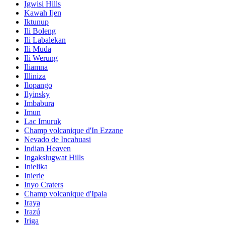
Igwisi Hills
Kawah Ijen
Iktunup
Ili Boleng
Ili Labalekan
Ili Muda
Ili Werung
Iliamna
Illiniza
Ilopango
Ilyinsky
Imbabura
Imun
Lac Imuruk
Champ volcanique d'In Ezzane
Nevado de Incahuasi
Indian Heaven
Ingakslugwat Hills
Inielika
Inierie
Inyo Craters
Champ volcanique d'Ipala
Iraya
Irazú
Iriga