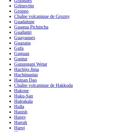
Grimsnes
Grímsvötn
Groppo
Chaîne volcanique de Grozny
Guadalupe
Guagua Pichincha
Guallatiri
Guayaques
Guazapa
Gufa
Guguan
Guntur
Gunungapi Wetar
Hachijo-Jima
Hachimantai
Hainan Dao
Chaîne volcanique de Hakkoda
Hakone
Haku-San
Haleakala
Halla
Hanish
Hargy
Harrah
Haruj