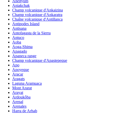
Aneityum
Aniakchak
Champ volcanique d'Ankaizina
Champ volcanique d'Ankaratra
Chaîne volcanique d'Antillanca
Antipodes Island
Antisana
Antofagasta de la Sierra
Antuco
Aoba
Aoga-Shima
Apagado
Apaneca range
Champ volcanique d'Apastepeque
Apo
Apoyeque
Aracar
Aragats
Laguna Aramuaca
Mont Ararat
Arayat
Ardoukôba
Arenal
Arenales
Harra de Arhab