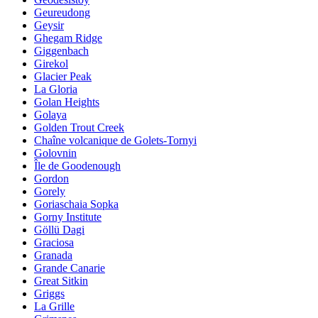
Geureudong
Geysir
Ghegam Ridge
Giggenbach
Girekol
Glacier Peak
La Gloria
Golan Heights
Golaya
Golden Trout Creek
Chaîne volcanique de Golets-Tornyi
Golovnin
Île de Goodenough
Gordon
Gorely
Goriaschaia Sopka
Gorny Institute
Göllü Dagi
Graciosa
Granada
Grande Canarie
Great Sitkin
Griggs
La Grille