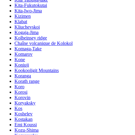
Kita-Fukutokutai
Kita-Iwo-Jima
Kizimen
Klabat
Kliuchevskoi
Kogaja-Jima
Kolbeinsey ridge
Chaîne volcanique de Kolokol
Komaga-Take
Komarov
Kone
Koniuji
Kookooligit Mountains
Koranga
Korath range
Koro
Korosi
Korovin
Koryaksky
Kos
Koshelev
Kostakan
Emi Koussi
Kozu-Shima