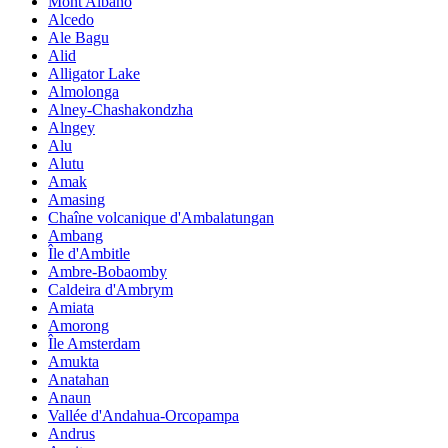
Mont Albano
Alcedo
Ale Bagu
Alid
Alligator Lake
Almolonga
Alney-Chashakondzha
Alngey
Alu
Alutu
Amak
Amasing
Chaîne volcanique d'Ambalatungan
Ambang
Île d'Ambitle
Ambre-Bobaomby
Caldeira d'Ambrym
Amiata
Amorong
Île Amsterdam
Amukta
Anatahan
Anaun
Vallée d'Andahua-Orcopampa
Andrus