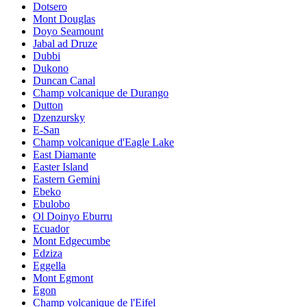
Dotsero
Mont Douglas
Doyo Seamount
Jabal ad Druze
Dubbi
Dukono
Duncan Canal
Champ volcanique de Durango
Dutton
Dzenzursky
E-San
Champ volcanique d'Eagle Lake
East Diamante
Easter Island
Eastern Gemini
Ebeko
Ebulobo
Ol Doinyo Eburru
Ecuador
Mont Edgecumbe
Edziza
Eggella
Mont Egmont
Egon
Champ volcanique de l'Eifel