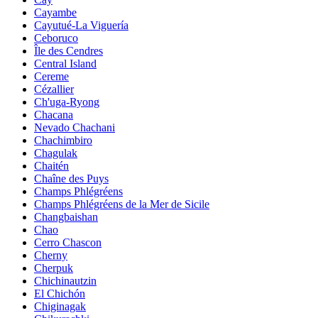
Cayambe
Cayutué-La Viguería
Ceboruco
Île des Cendres
Central Island
Cereme
Cézallier
Ch'uga-Ryong
Chacana
Nevado Chachani
Chachimbiro
Chagulak
Chaitén
Chaîne des Puys
Champs Phlégréens
Champs Phlégréens de la Mer de Sicile
Changbaishan
Chao
Cerro Chascon
Cherny
Cherpuk
Chichinautzin
El Chichón
Chiginagak