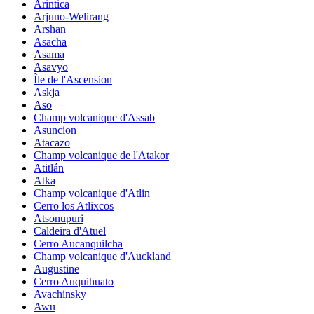
Arintica
Arjuno-Welirang
Arshan
Asacha
Asama
Asavyo
Île de l'Ascension
Askja
Aso
Champ volcanique d'Assab
Asuncion
Atacazo
Champ volcanique de l'Atakor
Atitlán
Atka
Champ volcanique d'Atlin
Cerro los Atlixcos
Atsonupuri
Caldeira d'Atuel
Cerro Aucanquilcha
Champ volcanique d'Auckland
Augustine
Cerro Auquihuato
Avachinsky
Awu