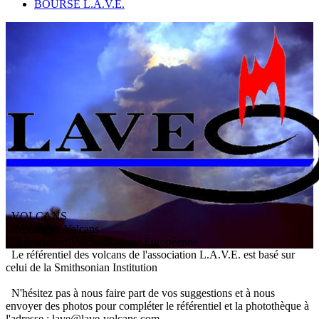
BOURSE L.A.V.E.
VOLCANS
/ Référentiel Volcans
L
'
A
ssociation
V
olcanologique
E
uropéenne
Le référentiel des volcans de l'association L.A.V.E. est basé sur
celui de la Smithsonian Institution
N'hésitez pas à nous faire part de vos suggestions et à nous
envoyer des photos pour compléter le référentiel et la photothèque à
l'adresse : lave@lave-volcans.com