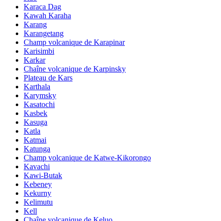
Karaca Dag
Kawah Karaha
Karang
Karangetang
Champ volcanique de Karapinar
Karisimbi
Karkar
Chaîne volcanique de Karpinsky
Plateau de Kars
Karthala
Karymsky
Kasatochi
Kasbek
Kasuga
Katla
Katmai
Katunga
Champ volcanique de Katwe-Kikorongo
Kavachi
Kawi-Butak
Kebeney
Kekurny
Kelimutu
Kell
Chaîne volcanique de Keluo