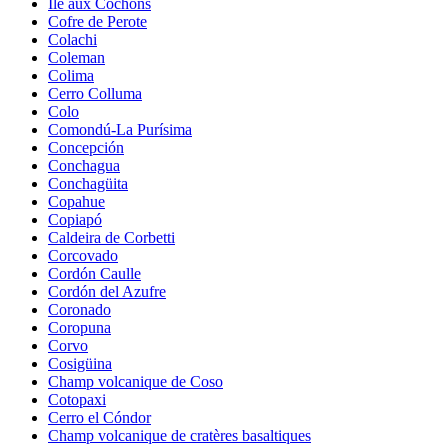
Île aux Cochons
Cofre de Perote
Colachi
Coleman
Colima
Cerro Colluma
Colo
Comondú-La Purísima
Concepción
Conchagua
Conchagüita
Copahue
Copiapó
Caldeira de Corbetti
Corcovado
Cordón Caulle
Cordón del Azufre
Coronado
Coropuna
Corvo
Cosigüina
Champ volcanique de Coso
Cotopaxi
Cerro el Cóndor
Champ volcanique de cratères basaltiques