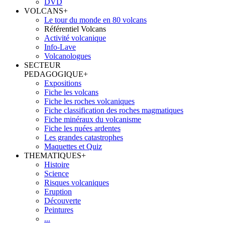
DVD
VOLCANS
+
Le tour du monde en 80 volcans
Référentiel Volcans
Activité volcanique
Info-Lave
Volcanologues
SECTEUR
PEDAGOGIQUE
+
Expositions
Fiche les volcans
Fiche les roches volcaniques
Fiche classification des roches magmatiques
Fiche minéraux du volcanisme
Fiche les nuées ardentes
Les grandes catastrophes
Maquettes et Quiz
THEMATIQUES
+
Histoire
Science
Risques volcaniques
Eruption
Découverte
Peintures
...