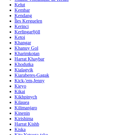
Kelut
Kembar
Kendang
Îles Kerguelen
Kerinci
Kerlingarfjöll
Ketoi
Khangar
Khanuy Gol
Kharimkotan
Harrat Khaybar
Khodutka
Kialagvik
Kiaraberes-Gagak
Kick-'em-Jenny
Kieyo
Kikai
Kikhpinych
Kilauea
Kilimanjaro
Kinenin
Kirishima
Harrat Kishb
Kiska
Kita Yatsuga-take