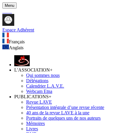
Menu
Espace Adhérent
Français
Anglais
L'ASSOCIATION
+
Qui sommes nous
Délégations
Calendrier L.A.V.E.
Webcam Etna
PUBLICATIONS
+
Revue LAVE
Présentation intégrale d’une revue récente
40 ans de la revue LAVE à la une
Portraits de quelques uns de nos auteurs
Mémoires
Livres