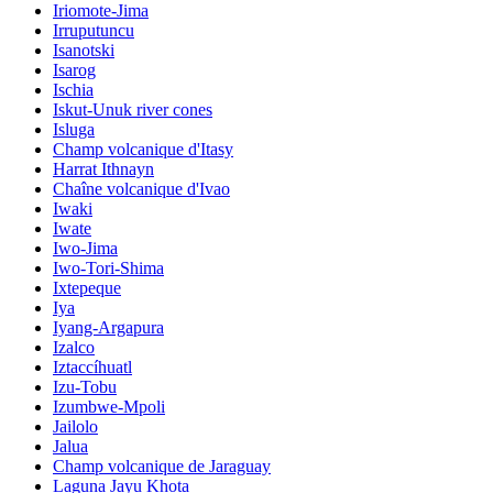
Iriomote-Jima
Irruputuncu
Isanotski
Isarog
Ischia
Iskut-Unuk river cones
Isluga
Champ volcanique d'Itasy
Harrat Ithnayn
Chaîne volcanique d'Ivao
Iwaki
Iwate
Iwo-Jima
Iwo-Tori-Shima
Ixtepeque
Iya
Iyang-Argapura
Izalco
Iztaccíhuatl
Izu-Tobu
Izumbwe-Mpoli
Jailolo
Jalua
Champ volcanique de Jaraguay
Laguna Jayu Khota