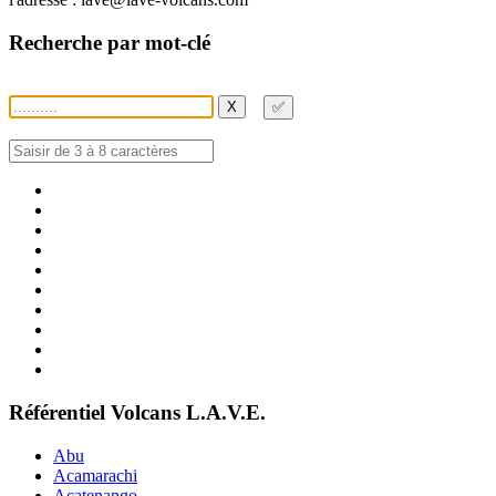
Recherche par mot-clé
X
✅
Référentiel Volcans L.A.V.E.
Abu
Acamarachi
Acatenango