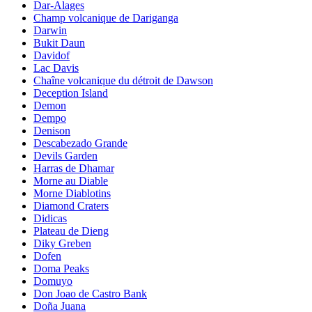
Dar-Alages
Champ volcanique de Dariganga
Darwin
Bukit Daun
Davidof
Lac Davis
Chaîne volcanique du détroit de Dawson
Deception Island
Demon
Dempo
Denison
Descabezado Grande
Devils Garden
Harras de Dhamar
Morne au Diable
Morne Diablotins
Diamond Craters
Didicas
Plateau de Dieng
Diky Greben
Dofen
Doma Peaks
Domuyo
Don Joao de Castro Bank
Doña Juana