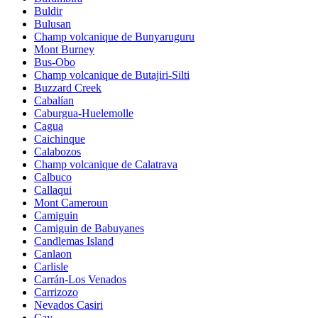
Buldir
Bulusan
Champ volcanique de Bunyaruguru
Mont Burney
Bus-Obo
Champ volcanique de Butajiri-Silti
Buzzard Creek
Cabalían
Caburgua-Huelemolle
Cagua
Caichinque
Calabozos
Champ volcanique de Calatrava
Calbuco
Callaqui
Mont Cameroun
Camiguin
Camiguin de Babuyanes
Candlemas Island
Canlaon
Carlisle
Carrán-Los Venados
Carrizozo
Nevados Casiri
Cay