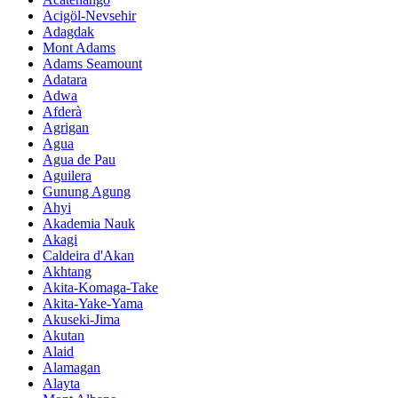
Acigöl-Nevsehir
Adagdak
Mont Adams
Adams Seamount
Adatara
Adwa
Afderà
Agrigan
Agua
Agua de Pau
Aguilera
Gunung Agung
Ahyi
Akademia Nauk
Akagi
Caldeira d'Akan
Akhtang
Akita-Komaga-Take
Akita-Yake-Yama
Akuseki-Jima
Akutan
Alaid
Alamagan
Alayta