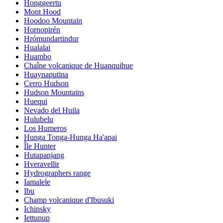
Honggeertu
Mont Hood
Hoodoo Mountain
Hornopirén
Hrómundartindur
Hualalai
Huambo
Chaîne volcanique de Huanquihue
Huaynaputina
Cerro Hudson
Hudson Mountains
Huequi
Nevado del Huila
Hulubelu
Los Humeros
Hunga Tonga-Hunga Ha'apai
Île Hunter
Hutapanjang
Hveravellir
Hydrographers range
Iamalele
Ibu
Champ volcanique d'Ibusuki
Ichinsky
Iettunup