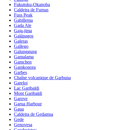
Fukutoku-Okanoba
Caldeira de Furnas
Fuss Peak
Gabillema
Gada Ale
Gaja-jima
Galápagos
Galeras
Gallego
Galunggung
Gamalama
Gamchen
Gamkonora
Garbes
Chaîne volcanique de Garbuna
Gareloi
Lac Garibaldi
Mont Garibaldi
Garove
Garua Harbour
Gaua
Caldeira de Gedamsa
Gede
Genovesa
Geodesistoy