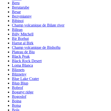
Beru
Berutarube
Besar
Bezymianny
Bibinoi
Champ volcanique de Bilate river
Biliran
Billy Mitchell
Bir Borhut
Harrat al Birk
Champ volcanique de Bishoftu
Plateau de Biu
Black Peak
Black Rock Desert
Loma Blanca
Bliznets
Bliznetsy
Blue Lake Crater
Blup Blup
Bobrof
Bogatyr ridge
Bogoslof
Boina
Boisa
Bola