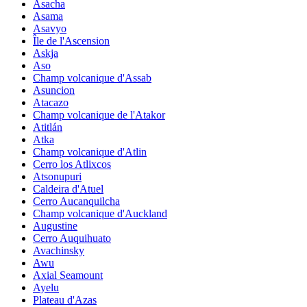
Asacha
Asama
Asavyo
Île de l'Ascension
Askja
Aso
Champ volcanique d'Assab
Asuncion
Atacazo
Champ volcanique de l'Atakor
Atitlán
Atka
Champ volcanique d'Atlin
Cerro los Atlixcos
Atsonupuri
Caldeira d'Atuel
Cerro Aucanquilcha
Champ volcanique d'Auckland
Augustine
Cerro Auquihuato
Avachinsky
Awu
Axial Seamount
Ayelu
Plateau d'Azas