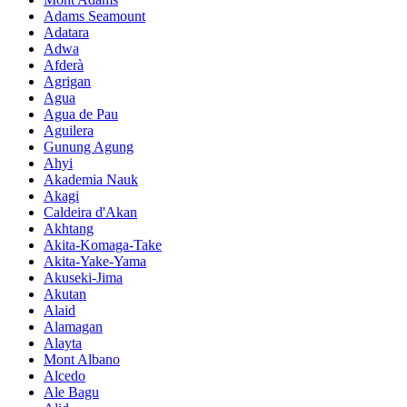
Adams Seamount
Adatara
Adwa
Afderà
Agrigan
Agua
Agua de Pau
Aguilera
Gunung Agung
Ahyi
Akademia Nauk
Akagi
Caldeira d'Akan
Akhtang
Akita-Komaga-Take
Akita-Yake-Yama
Akuseki-Jima
Akutan
Alaid
Alamagan
Alayta
Mont Albano
Alcedo
Ale Bagu