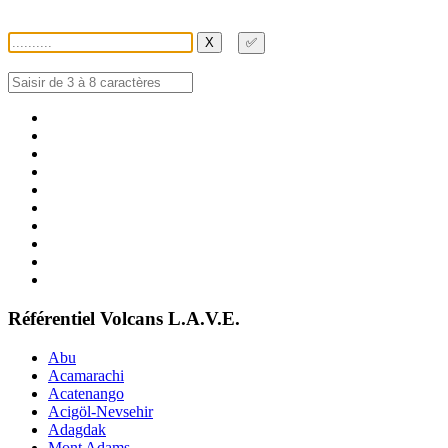
X
✅
Référentiel Volcans L.A.V.E.
Abu
Acamarachi
Acatenango
Acigöl-Nevsehir
Adagdak
Mont Adams