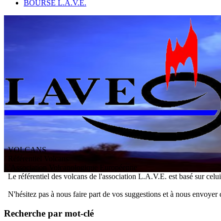
BOURSE L.A.V.E.
VOLCANS
/ Référentiel Volcans
L
'
A
ssociation
V
olcanologique
E
uropéenne
Le référentiel des volcans de l'association L.A.V.E. est basé sur celu
N'hésitez pas à nous faire part de vos suggestions et à nous envoyer 
Recherche par mot-clé