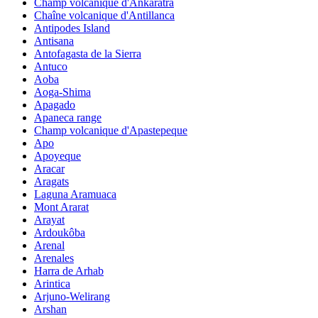
Champ volcanique d'Ankaratra
Chaîne volcanique d'Antillanca
Antipodes Island
Antisana
Antofagasta de la Sierra
Antuco
Aoba
Aoga-Shima
Apagado
Apaneca range
Champ volcanique d'Apastepeque
Apo
Apoyeque
Aracar
Aragats
Laguna Aramuaca
Mont Ararat
Arayat
Ardoukôba
Arenal
Arenales
Harra de Arhab
Arintica
Arjuno-Welirang
Arshan