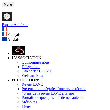
Menu
Espace Adhérent
Français
Anglais
L'ASSOCIATION
+
Qui sommes nous
Délégations
Calendrier L.A.V.E.
Webcam Etna
PUBLICATIONS
+
Revue LAVE
Présentation intégrale d’une revue récente
40 ans de la revue LAVE à la une
Portraits de quelques uns de nos auteurs
Mémoires
Livres