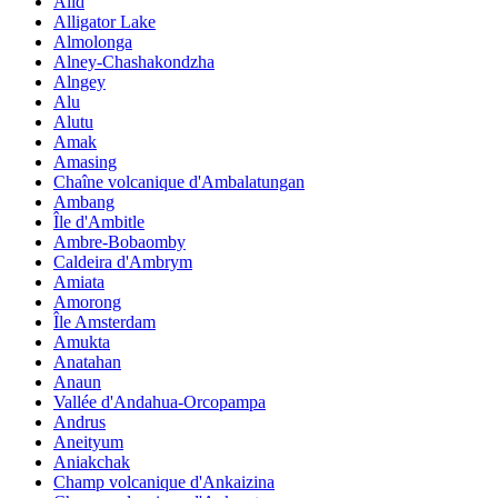
Alid
Alligator Lake
Almolonga
Alney-Chashakondzha
Alngey
Alu
Alutu
Amak
Amasing
Chaîne volcanique d'Ambalatungan
Ambang
Île d'Ambitle
Ambre-Bobaomby
Caldeira d'Ambrym
Amiata
Amorong
Île Amsterdam
Amukta
Anatahan
Anaun
Vallée d'Andahua-Orcopampa
Andrus
Aneityum
Aniakchak
Champ volcanique d'Ankaizina