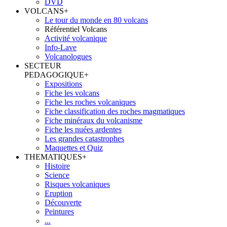
DVD
VOLCANS
+
Le tour du monde en 80 volcans
Référentiel Volcans
Activité volcanique
Info-Lave
Volcanologues
SECTEUR
PEDAGOGIQUE
+
Expositions
Fiche les volcans
Fiche les roches volcaniques
Fiche classification des roches magmatiques
Fiche minéraux du volcanisme
Fiche les nuées ardentes
Les grandes catastrophes
Maquettes et Quiz
THEMATIQUES
+
Histoire
Science
Risques volcaniques
Eruption
Découverte
Peintures
...