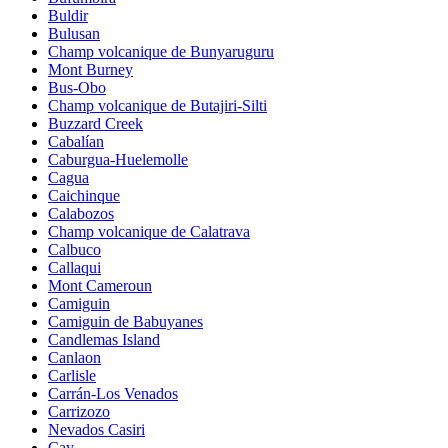
Buldir
Bulusan
Champ volcanique de Bunyaruguru
Mont Burney
Bus-Obo
Champ volcanique de Butajiri-Silti
Buzzard Creek
Cabalían
Caburgua-Huelemolle
Cagua
Caichinque
Calabozos
Champ volcanique de Calatrava
Calbuco
Callaqui
Mont Cameroun
Camiguin
Camiguin de Babuyanes
Candlemas Island
Canlaon
Carlisle
Carrán-Los Venados
Carrizozo
Nevados Casiri
Cay