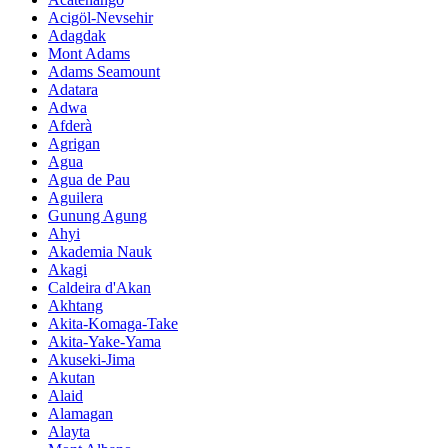
Acigöl-Nevsehir
Adagdak
Mont Adams
Adams Seamount
Adatara
Adwa
Afderà
Agrigan
Agua
Agua de Pau
Aguilera
Gunung Agung
Ahyi
Akademia Nauk
Akagi
Caldeira d'Akan
Akhtang
Akita-Komaga-Take
Akita-Yake-Yama
Akuseki-Jima
Akutan
Alaid
Alamagan
Alayta