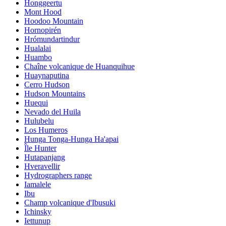
Honggeertu
Mont Hood
Hoodoo Mountain
Hornopirén
Hrómundartindur
Hualalai
Huambo
Chaîne volcanique de Huanquihue
Huaynaputina
Cerro Hudson
Hudson Mountains
Huequi
Nevado del Huila
Hulubelu
Los Humeros
Hunga Tonga-Hunga Ha'apai
Île Hunter
Hutapanjang
Hveravellir
Hydrographers range
Iamalele
Ibu
Champ volcanique d'Ibusuki
Ichinsky
Iettunup