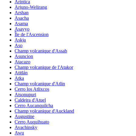
Arintica
Arjuno-Welirang
Arshan
Asacha
Asama
Asavyo
Île de l'Ascension
Askja
Aso
Champ volcanique d'Assab
Asuncion
Atacazo
Champ volcanique de l'Atakor
Atitlán
Atka
Champ volcanique d'Atlin
Cerro los Atlixcos
Atsonupuri
Caldeira d'Atuel
Cerro Aucanquilcha
Champ volcanique d'Auckland
Augustine
Cerro Auquihuato
Avachinsky
Awu