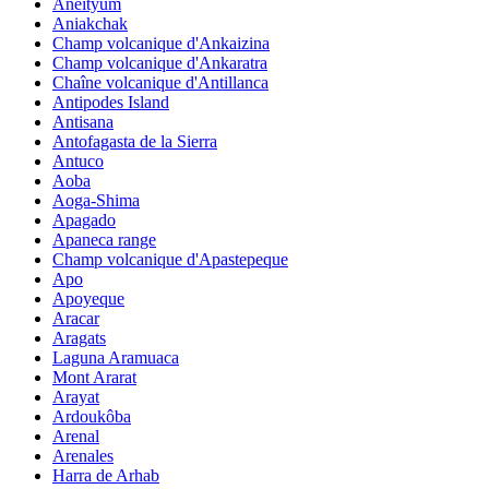
Aneityum
Aniakchak
Champ volcanique d'Ankaizina
Champ volcanique d'Ankaratra
Chaîne volcanique d'Antillanca
Antipodes Island
Antisana
Antofagasta de la Sierra
Antuco
Aoba
Aoga-Shima
Apagado
Apaneca range
Champ volcanique d'Apastepeque
Apo
Apoyeque
Aracar
Aragats
Laguna Aramuaca
Mont Ararat
Arayat
Ardoukôba
Arenal
Arenales
Harra de Arhab