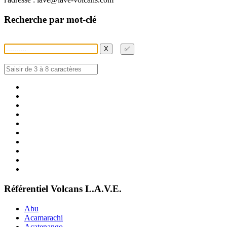
Recherche par mot-clé
X
✅
Référentiel Volcans L.A.V.E.
Abu
Acamarachi
Acatenango