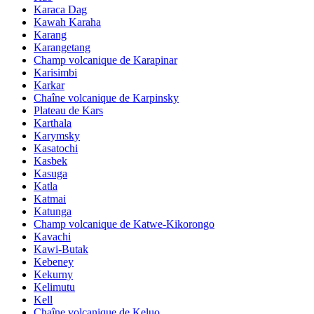
Karaca Dag
Kawah Karaha
Karang
Karangetang
Champ volcanique de Karapinar
Karisimbi
Karkar
Chaîne volcanique de Karpinsky
Plateau de Kars
Karthala
Karymsky
Kasatochi
Kasbek
Kasuga
Katla
Katmai
Katunga
Champ volcanique de Katwe-Kikorongo
Kavachi
Kawi-Butak
Kebeney
Kekurny
Kelimutu
Kell
Chaîne volcanique de Keluo