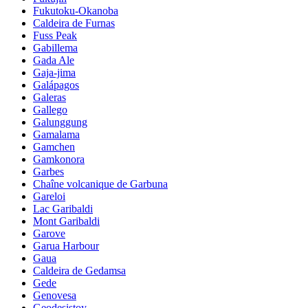
Fukutoku-Okanoba
Caldeira de Furnas
Fuss Peak
Gabillema
Gada Ale
Gaja-jima
Galápagos
Galeras
Gallego
Galunggung
Gamalama
Gamchen
Gamkonora
Garbes
Chaîne volcanique de Garbuna
Gareloi
Lac Garibaldi
Mont Garibaldi
Garove
Garua Harbour
Gaua
Caldeira de Gedamsa
Gede
Genovesa
Geodesistoy