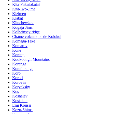
Kita-Fukutokutai
Kita-Iwo-Jima
Kizimen
Klabat
Kliuchevskoi
Kogaja-Jima
Kolbeinsey ridge
Chaîne volcanique de Kolokol
Komaga-Take
Komarov
Kone
Koniuji
Kookooligit Mountains
Koranga
Korath range
Koro
Korosi
Korovin
Koryaksky
Kos
Koshelev
Kostakan
Emi Koussi
Kozu-Shima