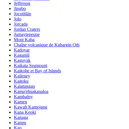
Jefferson
Jingbo
Jocotitlán
Jolo
Jorcada
Jordan Craters
Jumaytepeque
Mont Kaba
Chaîne volcanique de Kabargin Oth
Kadovar
Kagamil
Kaguyak
Kaikata Seamount
Kaikohe et Bay of Islands
Kaileney
Kaitoku
Kalatungan
Kama'ehuakanaloa
Kambalny
Kamen
Kawah Kamojang
Kana Keoki
Kanaga
Kanpu
Kao