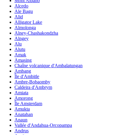
Mont Albano
Alcedo
Ale Bagu
Alid
Alligator Lake
Almolonga
Alney-Chashakondzha
Alngey
Alu
Alutu
Amak
Amasing
Chaîne volcanique d'Ambalatungan
Ambang
Île d'Ambitle
Ambre-Bobaomby
Caldeira d'Ambrym
Amiata
Amorong
Île Amsterdam
Amukta
Anatahan
Anaun
Vallée d'Andahua-Orcopampa
Andrus