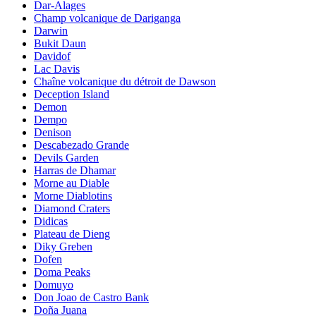
Dar-Alages
Champ volcanique de Dariganga
Darwin
Bukit Daun
Davidof
Lac Davis
Chaîne volcanique du détroit de Dawson
Deception Island
Demon
Dempo
Denison
Descabezado Grande
Devils Garden
Harras de Dhamar
Morne au Diable
Morne Diablotins
Diamond Craters
Didicas
Plateau de Dieng
Diky Greben
Dofen
Doma Peaks
Domuyo
Don Joao de Castro Bank
Doña Juana