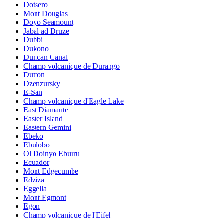
Dotsero
Mont Douglas
Doyo Seamount
Jabal ad Druze
Dubbi
Dukono
Duncan Canal
Champ volcanique de Durango
Dutton
Dzenzursky
E-San
Champ volcanique d'Eagle Lake
East Diamante
Easter Island
Eastern Gemini
Ebeko
Ebulobo
Ol Doinyo Eburru
Ecuador
Mont Edgecumbe
Edziza
Eggella
Mont Egmont
Egon
Champ volcanique de l'Eifel