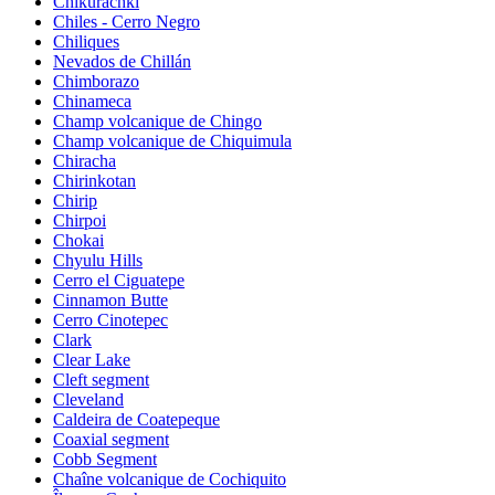
Chikurachki
Chiles - Cerro Negro
Chiliques
Nevados de Chillán
Chimborazo
Chinameca
Champ volcanique de Chingo
Champ volcanique de Chiquimula
Chiracha
Chirinkotan
Chirip
Chirpoi
Chokai
Chyulu Hills
Cerro el Ciguatepe
Cinnamon Butte
Cerro Cinotepec
Clark
Clear Lake
Cleft segment
Cleveland
Caldeira de Coatepeque
Coaxial segment
Cobb Segment
Chaîne volcanique de Cochiquito