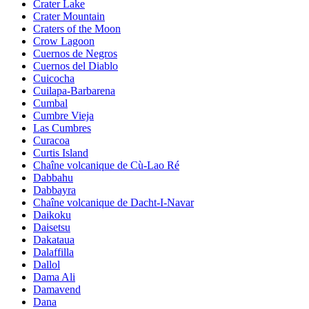
Crater Lake
Crater Mountain
Craters of the Moon
Crow Lagoon
Cuernos de Negros
Cuernos del Diablo
Cuicocha
Cuilapa-Barbarena
Cumbal
Cumbre Vieja
Las Cumbres
Curacoa
Curtis Island
Chaîne volcanique de Cù-Lao Ré
Dabbahu
Dabbayra
Chaîne volcanique de Dacht-I-Navar
Daikoku
Daisetsu
Dakataua
Dalaffilla
Dallol
Dama Ali
Damavend
Dana