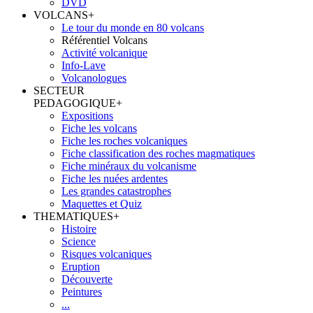
DVD
VOLCANS
+
Le tour du monde en 80 volcans
Référentiel Volcans
Activité volcanique
Info-Lave
Volcanologues
SECTEUR
PEDAGOGIQUE
+
Expositions
Fiche les volcans
Fiche les roches volcaniques
Fiche classification des roches magmatiques
Fiche minéraux du volcanisme
Fiche les nuées ardentes
Les grandes catastrophes
Maquettes et Quiz
THEMATIQUES
+
Histoire
Science
Risques volcaniques
Eruption
Découverte
Peintures
...