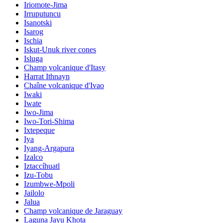
Iriomote-Jima
Irruputuncu
Isanotski
Isarog
Ischia
Iskut-Unuk river cones
Isluga
Champ volcanique d'Itasy
Harrat Ithnayn
Chaîne volcanique d'Ivao
Iwaki
Iwate
Iwo-Jima
Iwo-Tori-Shima
Ixtepeque
Iya
Iyang-Argapura
Izalco
Iztaccíhuatl
Izu-Tobu
Izumbwe-Mpoli
Jailolo
Jalua
Champ volcanique de Jaraguay
Laguna Jayu Khota