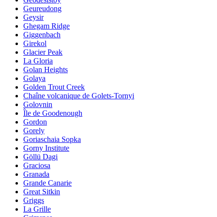
Geureudong
Geysir
Ghegam Ridge
Giggenbach
Girekol
Glacier Peak
La Gloria
Golan Heights
Golaya
Golden Trout Creek
Chaîne volcanique de Golets-Tornyi
Golovnin
Île de Goodenough
Gordon
Gorely
Goriaschaia Sopka
Gorny Institute
Göllü Dagi
Graciosa
Granada
Grande Canarie
Great Sitkin
Griggs
La Grille