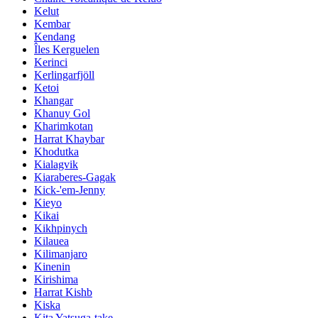
Kelut
Kembar
Kendang
Îles Kerguelen
Kerinci
Kerlingarfjöll
Ketoi
Khangar
Khanuy Gol
Kharimkotan
Harrat Khaybar
Khodutka
Kialagvik
Kiaraberes-Gagak
Kick-'em-Jenny
Kieyo
Kikai
Kikhpinych
Kilauea
Kilimanjaro
Kinenin
Kirishima
Harrat Kishb
Kiska
Kita Yatsuga-take