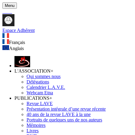
Menu
Espace Adhérent
Français
Anglais
L'ASSOCIATION
+
Qui sommes nous
Délégations
Calendrier L.A.V.E.
Webcam Etna
PUBLICATIONS
+
Revue LAVE
Présentation intégrale d’une revue récente
40 ans de la revue LAVE à la une
Portraits de quelques uns de nos auteurs
Mémoires
Livres