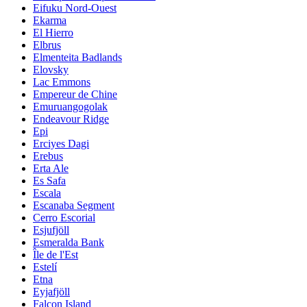
Eifuku Nord-Ouest
Ekarma
El Hierro
Elbrus
Elmenteita Badlands
Elovsky
Lac Emmons
Empereur de Chine
Emuruangogolak
Endeavour Ridge
Epi
Erciyes Dagi
Erebus
Erta Ale
Es Safa
Escala
Escanaba Segment
Cerro Escorial
Esjufjöll
Esmeralda Bank
Île de l'Est
Estelí
Etna
Eyjafjöll
Falcon Island