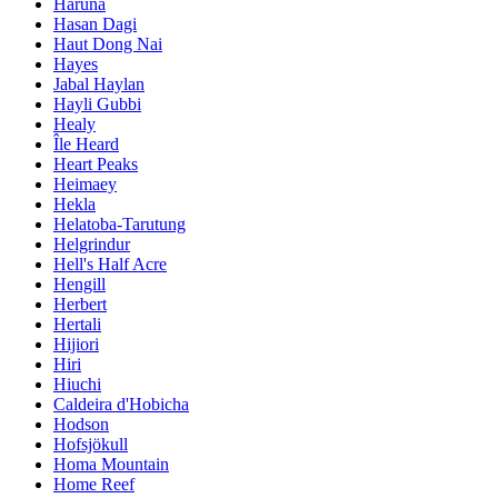
Haruna
Hasan Dagi
Haut Dong Nai
Hayes
Jabal Haylan
Hayli Gubbi
Healy
Île Heard
Heart Peaks
Heimaey
Hekla
Helatoba-Tarutung
Helgrindur
Hell's Half Acre
Hengill
Herbert
Hertali
Hijiori
Hiri
Hiuchi
Caldeira d'Hobicha
Hodson
Hofsjökull
Homa Mountain
Home Reef