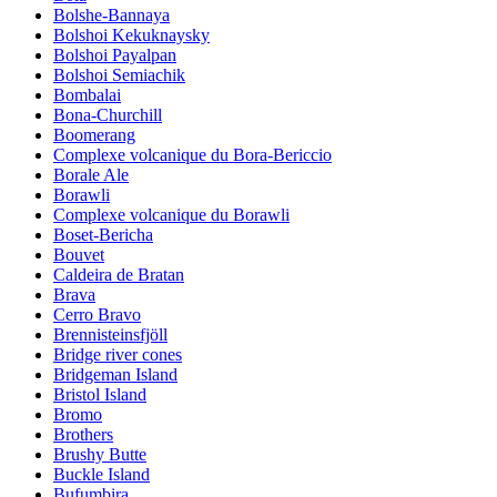
Bolshe-Bannaya
Bolshoi Kekuknaysky
Bolshoi Payalpan
Bolshoi Semiachik
Bombalai
Bona-Churchill
Boomerang
Complexe volcanique du Bora-Bericcio
Borale Ale
Borawli
Complexe volcanique du Borawli
Boset-Bericha
Bouvet
Caldeira de Bratan
Brava
Cerro Bravo
Brennisteinsfjöll
Bridge river cones
Bridgeman Island
Bristol Island
Bromo
Brothers
Brushy Butte
Buckle Island
Bufumbira