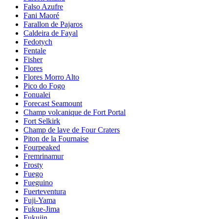
Falso Azufre
Fani Maoré
Farallon de Pajaros
Caldeira de Fayal
Fedotych
Fentale
Fisher
Flores
Flores Morro Alto
Pico do Fogo
Fonualei
Forecast Seamount
Champ volcanique de Fort Portal
Fort Selkirk
Champ de lave de Four Craters
Piton de la Fournaise
Fourpeaked
Fremrinamur
Frosty
Fuego
Fueguino
Fuerteventura
Fuji-Yama
Fukue-Jima
Fukujin