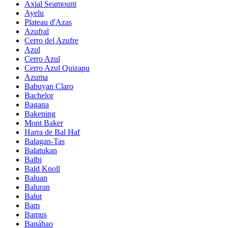
Axial Seamount
Ayelu
Plateau d'Azas
Azufral
Cerro del Azufre
Azul
Cerro Azul
Cerro Azul Quizapu
Azuma
Babuyan Claro
Bachelor
Bagana
Bakening
Mont Baker
Harra de Bal Haf
Balagan-Tas
Balatukan
Balbi
Bald Knoll
Baluan
Baluran
Balut
Bam
Bamus
Banáhao