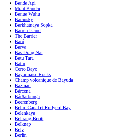
Banda Api
Mont Bandai
Banua Wuhu
Baransky
Barkhatnaya Sopka
Barren Island
The Barrier
Barú
Barva
Bas Dong Nai
Batu Tara
Batur
Cerro Bayo
Bayonnaise Rocks
Champ volcanique de Bayuda
Bazman
Bárcena
Bárðarbunga
Beerenberg
Behm Canal et Rudyerd Bay
Belenkaya
Belirang-Beriti
Belknap
Bely
Berlin