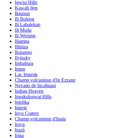
Igwisi Hills
Kawah Ijen
Iktunup
Ili Boleng
Ili Labalekan
Ili Muda
Ili Werung
Iliamna
Illiniza
Ilopango
Ilyinsky
Imbabura
Imun
Lac Imuruk
Champ volcanique d'In Ezzane
Nevado de Incahuasi
Indian Heaven
Ingakslugwat Hills
Inielika
Inierie
Inyo Craters
Champ volcanique d'Ipala
Iraya
Irazú
Iriga