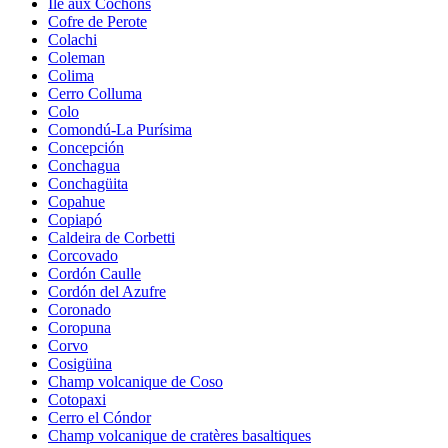
Île aux Cochons
Cofre de Perote
Colachi
Coleman
Colima
Cerro Colluma
Colo
Comondú-La Purísima
Concepción
Conchagua
Conchagüita
Copahue
Copiapó
Caldeira de Corbetti
Corcovado
Cordón Caulle
Cordón del Azufre
Coronado
Coropuna
Corvo
Cosigüina
Champ volcanique de Coso
Cotopaxi
Cerro el Cóndor
Champ volcanique de cratères basaltiques