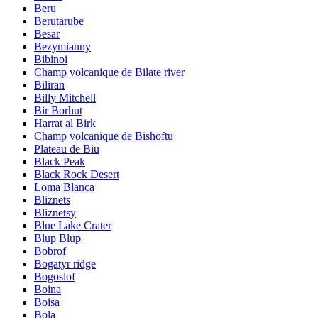
Beru
Berutarube
Besar
Bezymianny
Bibinoi
Champ volcanique de Bilate river
Biliran
Billy Mitchell
Bir Borhut
Harrat al Birk
Champ volcanique de Bishoftu
Plateau de Biu
Black Peak
Black Rock Desert
Loma Blanca
Bliznets
Bliznetsy
Blue Lake Crater
Blup Blup
Bobrof
Bogatyr ridge
Bogoslof
Boina
Boisa
Bola