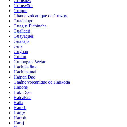
Grimsnes
Grímsvötn
Groppo
Chaîne volcanique de Grozny
Guadalupe
Guagua Pichincha
Guallatiri
Guayaques
Guazapa
Gufa
Guguan
Guntur
Gunungapi Wetar
Hachijo-Jima
Hachimantai
Hainan Dao
Chaîne volcanique de Hakkoda
Hakone
Haku-San
Haleakala
Halla
Hanish
Hargy
Harrah
Haruj