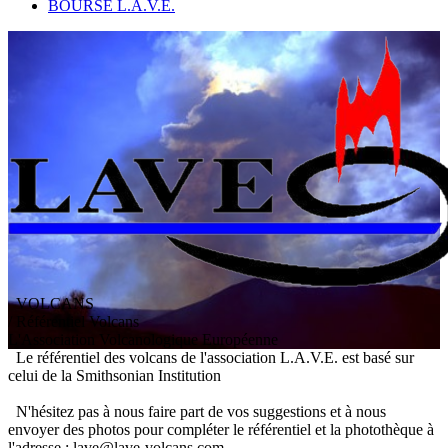
BOURSE L.A.V.E.
VOLCANS
/ Référentiel Volcans
L
'
A
ssociation
V
olcanologique
E
uropéenne
Le référentiel des volcans de l'association L.A.V.E. est basé sur
celui de la Smithsonian Institution
N'hésitez pas à nous faire part de vos suggestions et à nous
envoyer des photos pour compléter le référentiel et la photothèque à
l'adresse : lave@lave-volcans.com