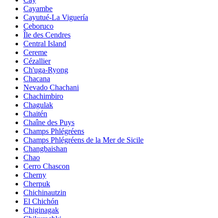
Cayambe
Cayutué-La Viguería
Ceboruco
Île des Cendres
Central Island
Cereme
Cézallier
Ch'uga-Ryong
Chacana
Nevado Chachani
Chachimbiro
Chagulak
Chaitén
Chaîne des Puys
Champs Phlégréens
Champs Phlégréens de la Mer de Sicile
Changbaishan
Chao
Cerro Chascon
Cherny
Cherpuk
Chichinautzin
El Chichón
Chiginagak