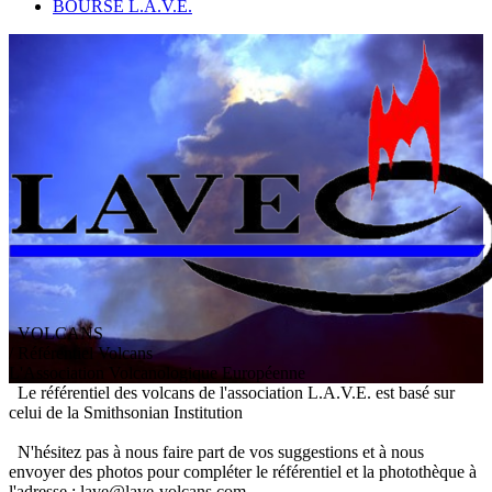
BOURSE L.A.V.E.
VOLCANS
/ Référentiel Volcans
L
'
A
ssociation
V
olcanologique
E
uropéenne
Le référentiel des volcans de l'association L.A.V.E. est basé sur
celui de la Smithsonian Institution
N'hésitez pas à nous faire part de vos suggestions et à nous
envoyer des photos pour compléter le référentiel et la photothèque à
l'adresse : lave@lave-volcans.com