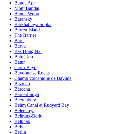
Banda Api
Mont Bandai
Banua Wuhu
Baransky
Barkhatnaya Sopka
Barren Island
The Barrier
Barú
Barva
Bas Dong Nai
Batu Tara
Batur
Cerro Bayo
Bayonnaise Rocks
Champ volcanique de Bayuda
Bazman
Bárcena
Bárðarbunga
Beerenberg
Behm Canal et Rudyerd Bay
Belenkaya
Belirang-Beriti
Belknap
Bely
Berlin