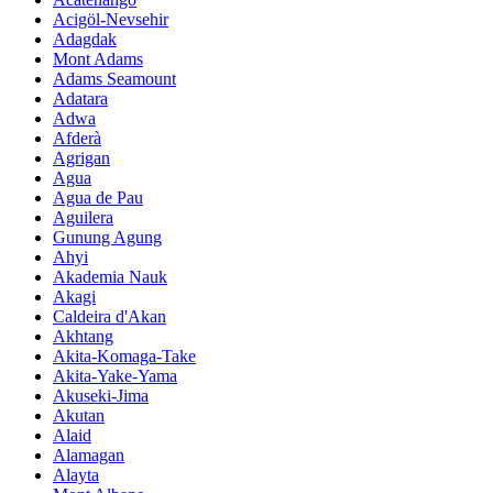
Acigöl-Nevsehir
Adagdak
Mont Adams
Adams Seamount
Adatara
Adwa
Afderà
Agrigan
Agua
Agua de Pau
Aguilera
Gunung Agung
Ahyi
Akademia Nauk
Akagi
Caldeira d'Akan
Akhtang
Akita-Komaga-Take
Akita-Yake-Yama
Akuseki-Jima
Akutan
Alaid
Alamagan
Alayta