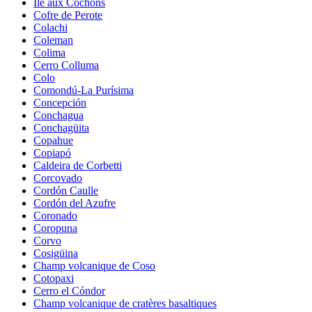
Île aux Cochons
Cofre de Perote
Colachi
Coleman
Colima
Cerro Colluma
Colo
Comondú-La Purísima
Concepción
Conchagua
Conchagüita
Copahue
Copiapó
Caldeira de Corbetti
Corcovado
Cordón Caulle
Cordón del Azufre
Coronado
Coropuna
Corvo
Cosigüina
Champ volcanique de Coso
Cotopaxi
Cerro el Cóndor
Champ volcanique de cratères basaltiques