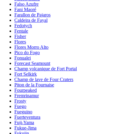
Falso Azufre
Fani Maoré
Farallon de Pajaros
Caldeira de Fayal
Fedotych
Fentale
Fisher
Flores
Flores Morro Alto
Pico do Fogo
Fonualei
Forecast Seamount
Champ volcanique de Fort Portal
Fort Selkirk
Champ de lave de Four Craters
Piton de la Fournaise
Fourpeaked
Fremrinamur
Frosty
Fuego
Fueguino
Fuerteventura
Fuji-Yama
Fukue-Jima
Fukujin