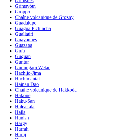
Grimsnes
Grímsvötn
Groppo
Chaîne volcanique de Grozny
Guadalupe
Guagua Pichincha
Guallatiri
Guayaques
Guazapa
Gufa
Guguan
Guntur
Gunungapi Wetar
Hachijo-Jima
Hachimantai
Hainan Dao
Chaîne volcanique de Hakkoda
Hakone
Haku-San
Haleakala
Halla
Hanish
Hargy
Harrah
Haruj