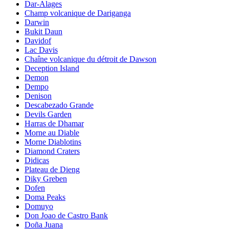
Dar-Alages
Champ volcanique de Dariganga
Darwin
Bukit Daun
Davidof
Lac Davis
Chaîne volcanique du détroit de Dawson
Deception Island
Demon
Dempo
Denison
Descabezado Grande
Devils Garden
Harras de Dhamar
Morne au Diable
Morne Diablotins
Diamond Craters
Didicas
Plateau de Dieng
Diky Greben
Dofen
Doma Peaks
Domuyo
Don Joao de Castro Bank
Doña Juana