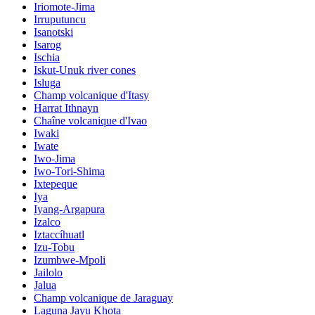
Iriomote-Jima
Irruputuncu
Isanotski
Isarog
Ischia
Iskut-Unuk river cones
Isluga
Champ volcanique d'Itasy
Harrat Ithnayn
Chaîne volcanique d'Ivao
Iwaki
Iwate
Iwo-Jima
Iwo-Tori-Shima
Ixtepeque
Iya
Iyang-Argapura
Izalco
Iztaccíhuatl
Izu-Tobu
Izumbwe-Mpoli
Jailolo
Jalua
Champ volcanique de Jaraguay
Laguna Jayu Khota