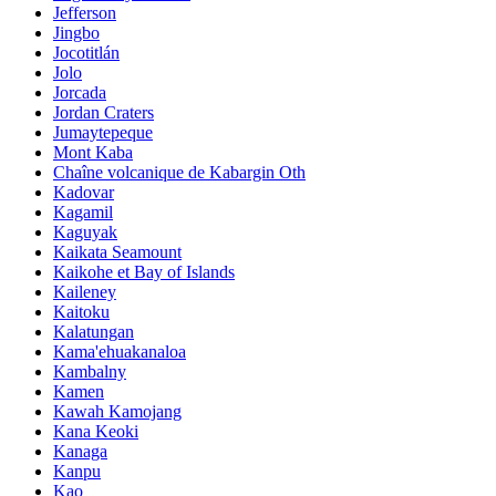
Jefferson
Jingbo
Jocotitlán
Jolo
Jorcada
Jordan Craters
Jumaytepeque
Mont Kaba
Chaîne volcanique de Kabargin Oth
Kadovar
Kagamil
Kaguyak
Kaikata Seamount
Kaikohe et Bay of Islands
Kaileney
Kaitoku
Kalatungan
Kama'ehuakanaloa
Kambalny
Kamen
Kawah Kamojang
Kana Keoki
Kanaga
Kanpu
Kao