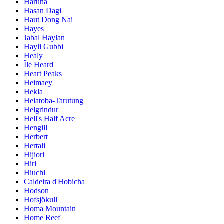
Haruna
Hasan Dagi
Haut Dong Nai
Hayes
Jabal Haylan
Hayli Gubbi
Healy
Île Heard
Heart Peaks
Heimaey
Hekla
Helatoba-Tarutung
Helgrindur
Hell's Half Acre
Hengill
Herbert
Hertali
Hijiori
Hiri
Hiuchi
Caldeira d'Hobicha
Hodson
Hofsjökull
Homa Mountain
Home Reef