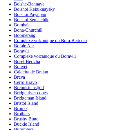
Bolshe-Bannaya
Bolshoi Kekuknaysky
Bolshoi Payalpan
Bolshoi Semiachik
Bombalai
Bona-Churchill
Boomerang
Complexe volcanique du Bora-Bericcio
Borale Ale
Borawli
Complexe volcanique du Borawli
Boset-Bericha
Bouvet
Caldeira de Bratan
Brava
Cerro Bravo
Brennisteinsfjöll
Bridge river cones
Bridgeman Island
Bristol Island
Bromo
Brothers
Brushy Butte
Buckle Island
Bufumbira