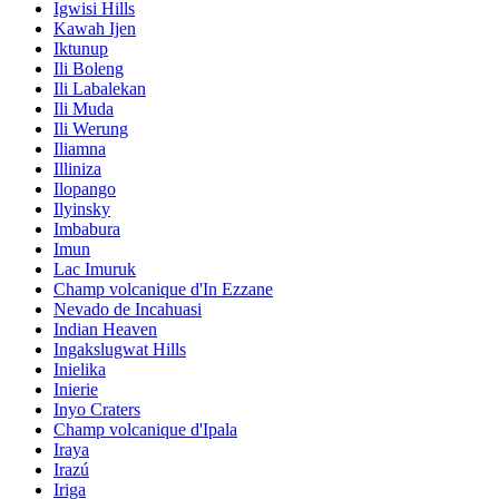
Igwisi Hills
Kawah Ijen
Iktunup
Ili Boleng
Ili Labalekan
Ili Muda
Ili Werung
Iliamna
Illiniza
Ilopango
Ilyinsky
Imbabura
Imun
Lac Imuruk
Champ volcanique d'In Ezzane
Nevado de Incahuasi
Indian Heaven
Ingakslugwat Hills
Inielika
Inierie
Inyo Craters
Champ volcanique d'Ipala
Iraya
Irazú
Iriga