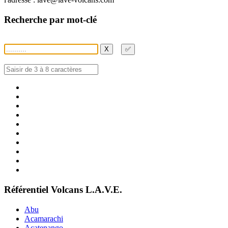
Recherche par mot-clé
X
✅
Référentiel Volcans L.A.V.E.
Abu
Acamarachi
Acatenango