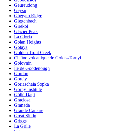
Geureudong
Geysir
Ghegam Ridge
Giggenbach
Girekol
Glacier Peak
La Gloria
Golan Heights
Golaya
Golden Trout Creek
Chaîne volcanique de Golets-Tornyi
Golovnin
Île de Goodenough
Gordon
Gorely
Goriaschaia Sopka
Gorny Institute
Göllü Dagi
Graciosa
Granada
Grande Canarie
Great Sitkin
Griggs
La Grille