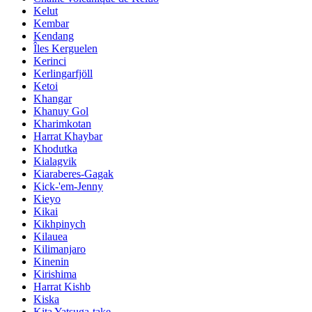
Kelut
Kembar
Kendang
Îles Kerguelen
Kerinci
Kerlingarfjöll
Ketoi
Khangar
Khanuy Gol
Kharimkotan
Harrat Khaybar
Khodutka
Kialagvik
Kiaraberes-Gagak
Kick-'em-Jenny
Kieyo
Kikai
Kikhpinych
Kilauea
Kilimanjaro
Kinenin
Kirishima
Harrat Kishb
Kiska
Kita Yatsuga-take