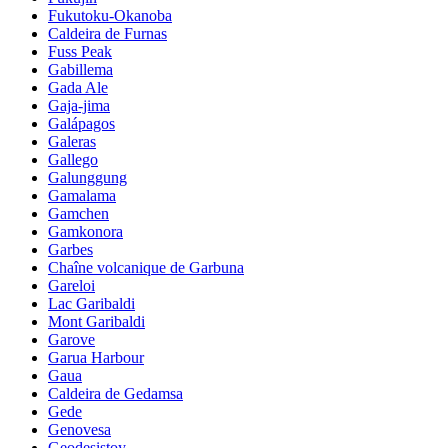
Fukutoku-Okanoba
Caldeira de Furnas
Fuss Peak
Gabillema
Gada Ale
Gaja-jima
Galápagos
Galeras
Gallego
Galunggung
Gamalama
Gamchen
Gamkonora
Garbes
Chaîne volcanique de Garbuna
Gareloi
Lac Garibaldi
Mont Garibaldi
Garove
Garua Harbour
Gaua
Caldeira de Gedamsa
Gede
Genovesa
Geodesistoy