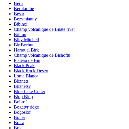
Beru
Berutarube
Besar
Bezymianny
Bibinoi
Champ volcanique de Bilate river
Biliran
Billy Mitchell
Bir Borhut
Harrat al Birk
Champ volcanique de Bishoftu
Plateau de Biu
Black Peak
Black Rock Desert
Loma Blanca
Bliznets
Bliznetsy
Blue Lake Crater
Blup Blup
Bobrof
Bogatyr ridge
Bogoslof
Boina
Boisa
Bola