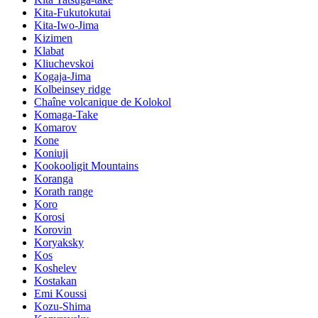
Kita-Fukutokutai
Kita-Iwo-Jima
Kizimen
Klabat
Kliuchevskoi
Kogaja-Jima
Kolbeinsey ridge
Chaîne volcanique de Kolokol
Komaga-Take
Komarov
Kone
Koniuji
Kookooligit Mountains
Koranga
Korath range
Koro
Korosi
Korovin
Koryaksky
Kos
Koshelev
Kostakan
Emi Koussi
Kozu-Shima