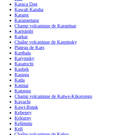
Karaca Dag
Kawah Karaha
Karang
Karangetang
Champ volcanique de Karapinar
Karisimbi
Karkar
Chaîne volcanique de Karpinsky
Plateau de Kars
Karthala
Karymsky
Kasatochi
Kasbek
Kasuga
Katla
Katmai
Katunga
Champ volcanique de Katwe-Kikorongo
Kavachi
Kawi-Butak
Kebeney
Kekurny
Kelimutu
Kell
Chaîne volcanique de Keluo