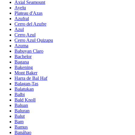
Axial Seamount
Ayelu
Plateau d'Azas
Azufral
Cerro del Azufre
Azul
Cerro Azul
Cerro Azul Quizapu
Azuma
Babuyan Claro
Bachelor
Bagana
Bakening
Mont Baker
Harra de Bal Haf
Balagan-Tas
Balatukan
Balbi
Bald Knoll
Baluan
Baluran
Balut
Bam
Bamus
Banáhao