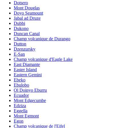
Dotsero
Mont Douglas
Doyo Seamount
Jabal ad Druze
Dubbi
Dukono
Duncan Canal
Champ volcanique de Durango
Dutton
Dzenzursky
E-San
Champ volcanique d'Eagle Lake
East Diamante
Easter Island
Eastern Gemini
Ebeko
Ebulobo
Ol Doinyo Eburru
Ecuador
Mont Edgecumbe
Edziza
Eggella
Mont Egmont
Egon
Champ volcanique de l'Eifel