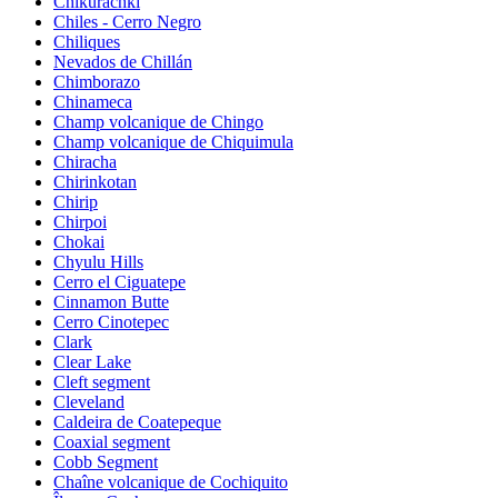
Chikurachki
Chiles - Cerro Negro
Chiliques
Nevados de Chillán
Chimborazo
Chinameca
Champ volcanique de Chingo
Champ volcanique de Chiquimula
Chiracha
Chirinkotan
Chirip
Chirpoi
Chokai
Chyulu Hills
Cerro el Ciguatepe
Cinnamon Butte
Cerro Cinotepec
Clark
Clear Lake
Cleft segment
Cleveland
Caldeira de Coatepeque
Coaxial segment
Cobb Segment
Chaîne volcanique de Cochiquito