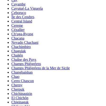
Cayambe
Cayutué-La Viguería
Ceboruco
Île des Cendres
Central Island
Cereme
Cézallier
Ch'uga-Ryong
Chacana
Nevado Chachani
Chachimbiro
Chagulak
Chaitén
Chaîne des Puys
Champs Phlégréens
Champs Phlégréens de la Mer de Sicile
Changbaishan
Chao
Cerro Chascon
Cherny
Cherpuk
Chichinautzin
El Chichón
Chiginagak