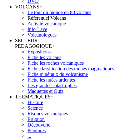
DVD
VOLCANS
+
Le tour du monde en 80 volcans
Référentiel Volcans
Activité volcanique
Info-Lave
Volcanologues
SECTEUR
PEDAGOGIQUE
+
Expositions
Fiche les volcans
Fiche les roches volcaniques
Fiche classification des roches magmatiques
Fiche minéraux du volcanisme
Fiche les nuées ardentes
Les grandes catastrophes
Maquettes et Quiz
THEMATIQUES
+
Histoire
Science
Risques volcaniques
Eruption
Découverte
Peintures
...