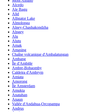
Mont Albano
Alcedo
Ale Bagu
Alid
Alligator Lake
Almolonga
Alney-Chashakondzha
Alngey
Alu
Alutu
Amak
Amasing
Chaîne volcanique d'Ambalatungan
Ambang
Île d'Ambitle
Ambre-Bobaomby
Caldeira d'Ambrym
Amiata
Amorong
Île Amsterdam
Amukta
Anatahan
Anaun
Vallée d'Andahua-Orcopampa
Andrus