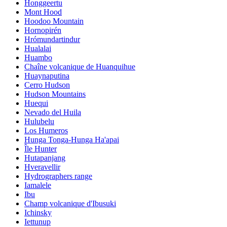
Honggeertu
Mont Hood
Hoodoo Mountain
Hornopirén
Hrómundartindur
Hualalai
Huambo
Chaîne volcanique de Huanquihue
Huaynaputina
Cerro Hudson
Hudson Mountains
Huequi
Nevado del Huila
Hulubelu
Los Humeros
Hunga Tonga-Hunga Ha'apai
Île Hunter
Hutapanjang
Hveravellir
Hydrographers range
Iamalele
Ibu
Champ volcanique d'Ibusuki
Ichinsky
Iettunup