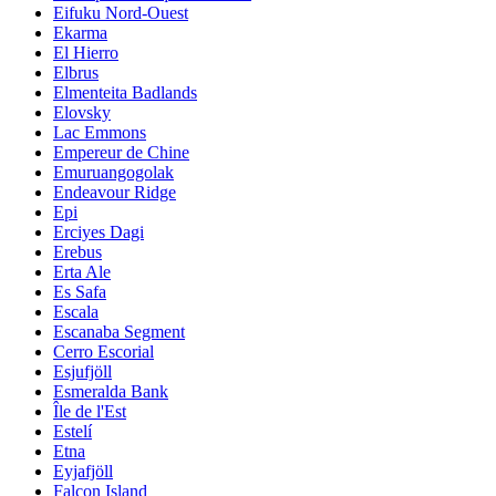
Eifuku Nord-Ouest
Ekarma
El Hierro
Elbrus
Elmenteita Badlands
Elovsky
Lac Emmons
Empereur de Chine
Emuruangogolak
Endeavour Ridge
Epi
Erciyes Dagi
Erebus
Erta Ale
Es Safa
Escala
Escanaba Segment
Cerro Escorial
Esjufjöll
Esmeralda Bank
Île de l'Est
Estelí
Etna
Eyjafjöll
Falcon Island