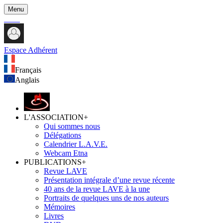
Menu
Espace Adhérent
Français
Anglais
L'ASSOCIATION
+
Qui sommes nous
Délégations
Calendrier L.A.V.E.
Webcam Etna
PUBLICATIONS
+
Revue LAVE
Présentation intégrale d’une revue récente
40 ans de la revue LAVE à la une
Portraits de quelques uns de nos auteurs
Mémoires
Livres