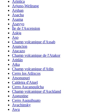
Arintica
Arjuno-Welirang
Arshan
Asacha
Asama
Asavyo
Île de l'Ascension
Askja
Aso
Champ volcanique d'Assab
Asuncion
Atacazo
Champ volcanique de l'Atakor
Atitlán
Atka
Champ volcanique d'Atlin
Cerro los Atlixcos
Atsonupuri
Caldeira d'Atuel
Cerro Aucanquilcha
Champ volcanique d'Auckland
Augustine
Cerro Auquihuato
Avachinsky
Awu