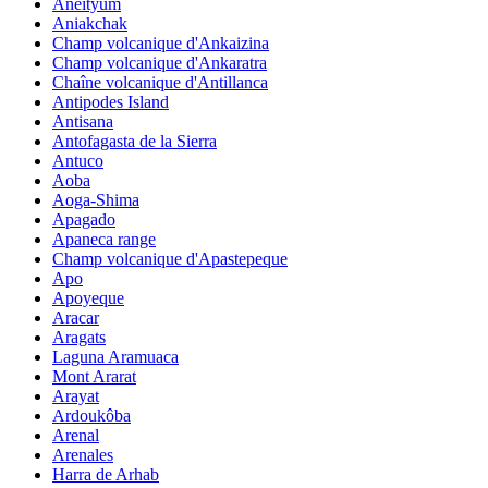
Aneityum
Aniakchak
Champ volcanique d'Ankaizina
Champ volcanique d'Ankaratra
Chaîne volcanique d'Antillanca
Antipodes Island
Antisana
Antofagasta de la Sierra
Antuco
Aoba
Aoga-Shima
Apagado
Apaneca range
Champ volcanique d'Apastepeque
Apo
Apoyeque
Aracar
Aragats
Laguna Aramuaca
Mont Ararat
Arayat
Ardoukôba
Arenal
Arenales
Harra de Arhab