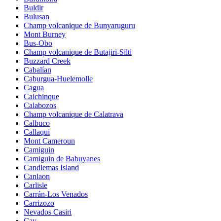
Buldir
Bulusan
Champ volcanique de Bunyaruguru
Mont Burney
Bus-Obo
Champ volcanique de Butajiri-Silti
Buzzard Creek
Cabalían
Caburgua-Huelemolle
Cagua
Caichinque
Calabozos
Champ volcanique de Calatrava
Calbuco
Callaqui
Mont Cameroun
Camiguin
Camiguin de Babuyanes
Candlemas Island
Canlaon
Carlisle
Carrán-Los Venados
Carrizozo
Nevados Casiri
Cay