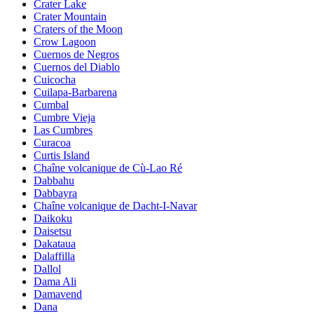
Crater Lake
Crater Mountain
Craters of the Moon
Crow Lagoon
Cuernos de Negros
Cuernos del Diablo
Cuicocha
Cuilapa-Barbarena
Cumbal
Cumbre Vieja
Las Cumbres
Curacoa
Curtis Island
Chaîne volcanique de Cù-Lao Ré
Dabbahu
Dabbayra
Chaîne volcanique de Dacht-I-Navar
Daikoku
Daisetsu
Dakataua
Dalaffilla
Dallol
Dama Ali
Damavend
Dana