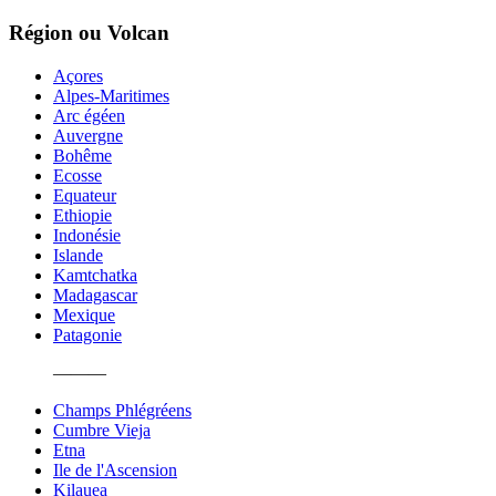
Région ou Volcan
Açores
Alpes-Maritimes
Arc égéen
Auvergne
Bohême
Ecosse
Equateur
Ethiopie
Indonésie
Islande
Kamtchatka
Madagascar
Mexique
Patagonie
———
Champs Phlégréens
Cumbre Vieja
Etna
Ile de l'Ascension
Kilauea