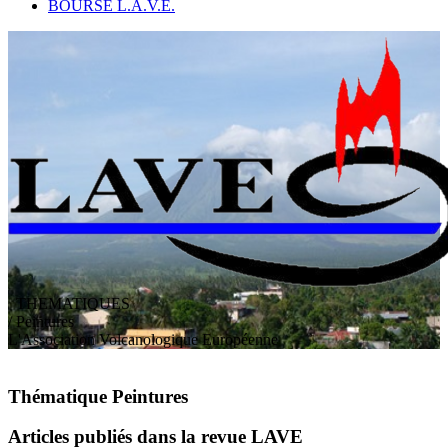
BOURSE L.A.V.E.
THEMATIQUES
/ Peintures
L
'
A
ssociation
V
olcanologique
E
uropéenne
Thématique Peintures
Articles publiés dans la revue LAVE