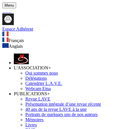
Menu
Espace Adhérent
Français
Anglais
L'ASSOCIATION
+
Qui sommes nous
Délégations
Calendrier L.A.V.E.
Webcam Etna
PUBLICATIONS
+
Revue LAVE
Présentation intégrale d’une revue récente
40 ans de la revue LAVE à la une
Portraits de quelques uns de nos auteurs
Mémoires
Livres