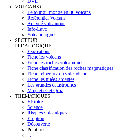
DVD
VOLCANS
+
Le tour du monde en 80 volcans
Référentiel Volcans
Activité volcanique
Info-Lave
Volcanologues
SECTEUR
PEDAGOGIQUE
+
Expositions
Fiche les volcans
Fiche les roches volcaniques
Fiche classification des roches magmatiques
Fiche minéraux du volcanisme
Fiche les nuées ardentes
Les grandes catastrophes
Maquettes et Quiz
THEMATIQUES
+
Histoire
Science
Risques volcaniques
Eruption
Découverte
Peintures
...