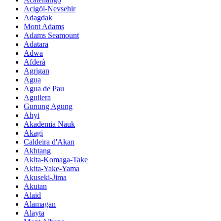
Acigöl-Nevsehir
Adagdak
Mont Adams
Adams Seamount
Adatara
Adwa
Afderà
Agrigan
Agua
Agua de Pau
Aguilera
Gunung Agung
Ahyi
Akademia Nauk
Akagi
Caldeira d'Akan
Akhtang
Akita-Komaga-Take
Akita-Yake-Yama
Akuseki-Jima
Akutan
Alaid
Alamagan
Alayta