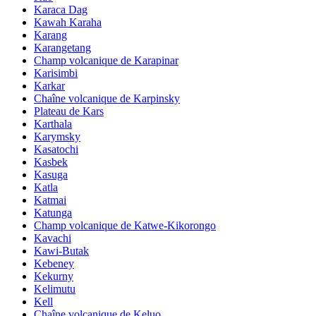
Karaca Dag
Kawah Karaha
Karang
Karangetang
Champ volcanique de Karapinar
Karisimbi
Karkar
Chaîne volcanique de Karpinsky
Plateau de Kars
Karthala
Karymsky
Kasatochi
Kasbek
Kasuga
Katla
Katmai
Katunga
Champ volcanique de Katwe-Kikorongo
Kavachi
Kawi-Butak
Kebeney
Kekurny
Kelimutu
Kell
Chaîne volcanique de Keluo