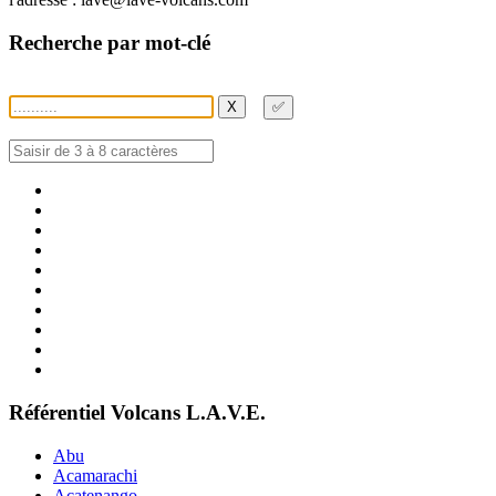
Recherche par mot-clé
X
✅
Référentiel Volcans L.A.V.E.
Abu
Acamarachi
Acatenango