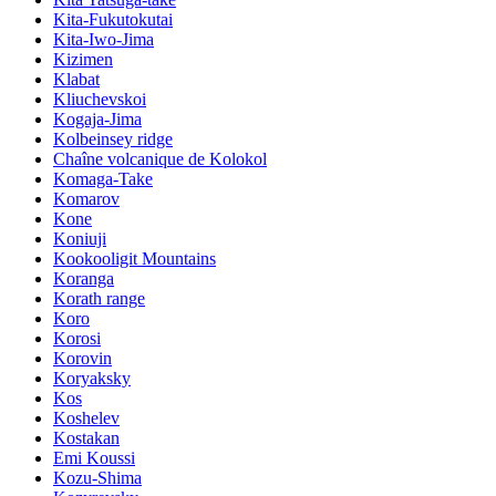
Kita-Fukutokutai
Kita-Iwo-Jima
Kizimen
Klabat
Kliuchevskoi
Kogaja-Jima
Kolbeinsey ridge
Chaîne volcanique de Kolokol
Komaga-Take
Komarov
Kone
Koniuji
Kookooligit Mountains
Koranga
Korath range
Koro
Korosi
Korovin
Koryaksky
Kos
Koshelev
Kostakan
Emi Koussi
Kozu-Shima