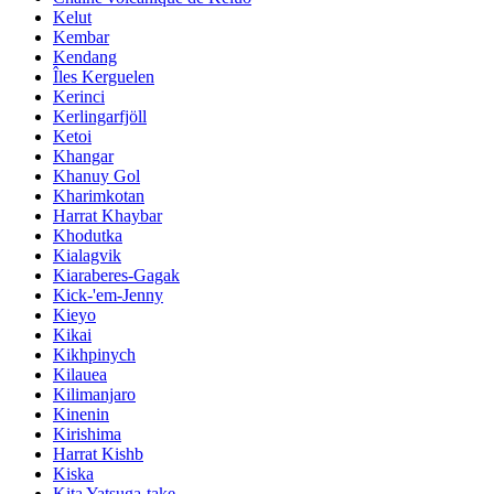
Kelut
Kembar
Kendang
Îles Kerguelen
Kerinci
Kerlingarfjöll
Ketoi
Khangar
Khanuy Gol
Kharimkotan
Harrat Khaybar
Khodutka
Kialagvik
Kiaraberes-Gagak
Kick-'em-Jenny
Kieyo
Kikai
Kikhpinych
Kilauea
Kilimanjaro
Kinenin
Kirishima
Harrat Kishb
Kiska
Kita Yatsuga-take