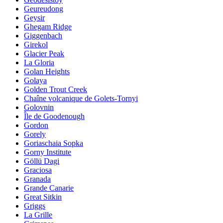
Geureudong
Geysir
Ghegam Ridge
Giggenbach
Girekol
Glacier Peak
La Gloria
Golan Heights
Golaya
Golden Trout Creek
Chaîne volcanique de Golets-Tornyi
Golovnin
Île de Goodenough
Gordon
Gorely
Goriaschaia Sopka
Gorny Institute
Göllü Dagi
Graciosa
Granada
Grande Canarie
Great Sitkin
Griggs
La Grille