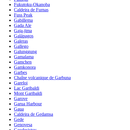
Fukutoku-Okanoba
Caldeira de Furnas
Fuss Peak
Gabillema
Gada Ale
Gaja-jima
Galápagos
Galeras
Gallego
Galunggung
Gamalama
Gamchen
Gamkonora
Garbes
Chaîne volcanique de Garbuna
Gareloi
Lac Garibaldi
Mont Garibaldi
Garove
Garua Harbour
Gaua
Caldeira de Gedamsa
Gede
Genovesa
Geodesistoy