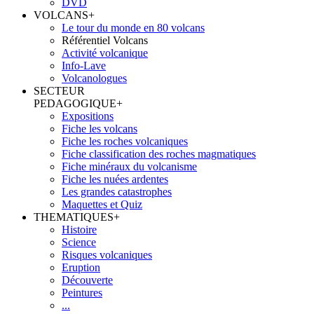
DVD
VOLCANS
+
Le tour du monde en 80 volcans
Référentiel Volcans
Activité volcanique
Info-Lave
Volcanologues
SECTEUR
PEDAGOGIQUE
+
Expositions
Fiche les volcans
Fiche les roches volcaniques
Fiche classification des roches magmatiques
Fiche minéraux du volcanisme
Fiche les nuées ardentes
Les grandes catastrophes
Maquettes et Quiz
THEMATIQUES
+
Histoire
Science
Risques volcaniques
Eruption
Découverte
Peintures
...