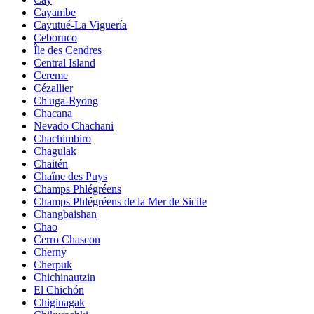
Cayambe
Cayutué-La Viguería
Ceboruco
Île des Cendres
Central Island
Cereme
Cézallier
Ch'uga-Ryong
Chacana
Nevado Chachani
Chachimbiro
Chagulak
Chaitén
Chaîne des Puys
Champs Phlégréens
Champs Phlégréens de la Mer de Sicile
Changbaishan
Chao
Cerro Chascon
Cherny
Cherpuk
Chichinautzin
El Chichón
Chiginagak