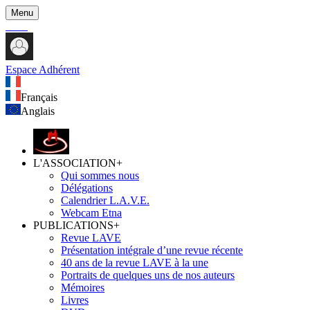
Menu
Espace Adhérent
Français
Anglais
L'ASSOCIATION
+
Qui sommes nous
Délégations
Calendrier L.A.V.E.
Webcam Etna
PUBLICATIONS
+
Revue LAVE
Présentation intégrale d’une revue récente
40 ans de la revue LAVE à la une
Portraits de quelques uns de nos auteurs
Mémoires
Livres