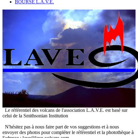
BOURSE L.A.V.E.
VOLCANS
/ Référentiel Volcans
L
'
A
ssociation
V
olcanologique
E
uropéenne
Le référentiel des volcans de l'association L.A.V.E. est basé sur
celui de la Smithsonian Institution
N'hésitez pas à nous faire part de vos suggestions et à nous
envoyer des photos pour compléter le référentiel et la photothèque à
l'adresse : lave@lave-volcans.com