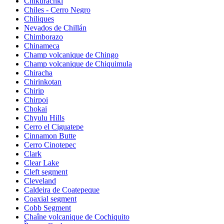
Chikurachki
Chiles - Cerro Negro
Chiliques
Nevados de Chillán
Chimborazo
Chinameca
Champ volcanique de Chingo
Champ volcanique de Chiquimula
Chiracha
Chirinkotan
Chirip
Chirpoi
Chokai
Chyulu Hills
Cerro el Ciguatepe
Cinnamon Butte
Cerro Cinotepec
Clark
Clear Lake
Cleft segment
Cleveland
Caldeira de Coatepeque
Coaxial segment
Cobb Segment
Chaîne volcanique de Cochiquito