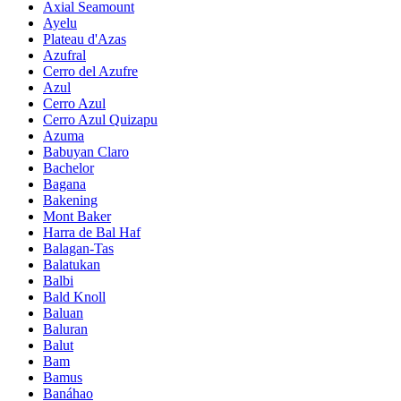
Axial Seamount
Ayelu
Plateau d'Azas
Azufral
Cerro del Azufre
Azul
Cerro Azul
Cerro Azul Quizapu
Azuma
Babuyan Claro
Bachelor
Bagana
Bakening
Mont Baker
Harra de Bal Haf
Balagan-Tas
Balatukan
Balbi
Bald Knoll
Baluan
Baluran
Balut
Bam
Bamus
Banáhao