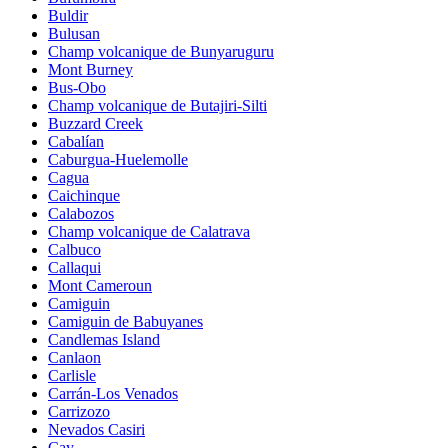
Buldir
Bulusan
Champ volcanique de Bunyaruguru
Mont Burney
Bus-Obo
Champ volcanique de Butajiri-Silti
Buzzard Creek
Cabalían
Caburgua-Huelemolle
Cagua
Caichinque
Calabozos
Champ volcanique de Calatrava
Calbuco
Callaqui
Mont Cameroun
Camiguin
Camiguin de Babuyanes
Candlemas Island
Canlaon
Carlisle
Carrán-Los Venados
Carrizozo
Nevados Casiri
Cay