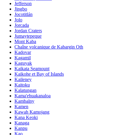
Jefferson
Jingbo
Jocotitlán
Jolo
Jorcada
Jordan Craters
Jumaytepeque
Mont Kaba
Chaîne volcanique de Kabargin Oth
Kadovar
Kagamil
Kaguyak
Kaikata Seamount
Kaikohe et Bay of Islands
Kaileney
Kaitoku
Kalatungan
Kama'ehuakanaloa
Kambalny
Kamen
Kawah Kamojang
Kana Keoki
Kanaga
Kanpu
Kao