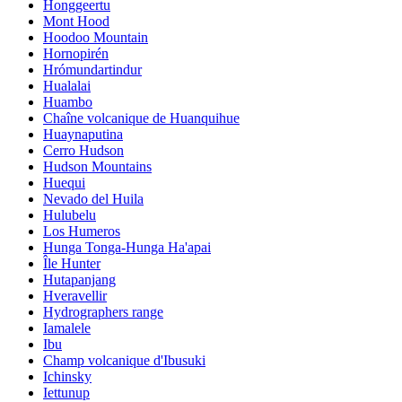
Honggeertu
Mont Hood
Hoodoo Mountain
Hornopirén
Hrómundartindur
Hualalai
Huambo
Chaîne volcanique de Huanquihue
Huaynaputina
Cerro Hudson
Hudson Mountains
Huequi
Nevado del Huila
Hulubelu
Los Humeros
Hunga Tonga-Hunga Ha'apai
Île Hunter
Hutapanjang
Hveravellir
Hydrographers range
Iamalele
Ibu
Champ volcanique d'Ibusuki
Ichinsky
Iettunup