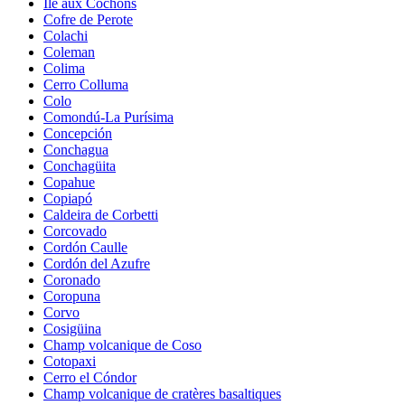
Île aux Cochons
Cofre de Perote
Colachi
Coleman
Colima
Cerro Colluma
Colo
Comondú-La Purísima
Concepción
Conchagua
Conchagüita
Copahue
Copiapó
Caldeira de Corbetti
Corcovado
Cordón Caulle
Cordón del Azufre
Coronado
Coropuna
Corvo
Cosigüina
Champ volcanique de Coso
Cotopaxi
Cerro el Cóndor
Champ volcanique de cratères basaltiques