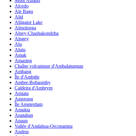
Mont Albano
Alcedo
Ale Bagu
Alid
Alligator Lake
Almolonga
Alney-Chashakondzha
Alngey
Alu
Alutu
Amak
Amasing
Chaîne volcanique d'Ambalatungan
Ambang
Île d'Ambitle
Ambre-Bobaomby
Caldeira d'Ambrym
Amiata
Amorong
Île Amsterdam
Amukta
Anatahan
Anaun
Vallée d'Andahua-Orcopampa
Andrus