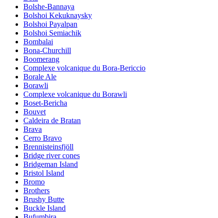
Bolshe-Bannaya
Bolshoi Kekuknaysky
Bolshoi Payalpan
Bolshoi Semiachik
Bombalai
Bona-Churchill
Boomerang
Complexe volcanique du Bora-Bericcio
Borale Ale
Borawli
Complexe volcanique du Borawli
Boset-Bericha
Bouvet
Caldeira de Bratan
Brava
Cerro Bravo
Brennisteinsfjöll
Bridge river cones
Bridgeman Island
Bristol Island
Bromo
Brothers
Brushy Butte
Buckle Island
Bufumbira