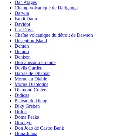
Dar-Alages
Champ volcanique de Dariganga
Darwin
Bukit Daun
Davidof
Lac Davis
Chaîne volcanique du détroit de Dawson
Deception Island
Demon
Dempo
Denison
Descabezado Grande
Devils Garden
Harras de Dhamar
Morne au Diable
Morne Diablotins
Diamond Craters
Didicas
Plateau de Dieng
Diky Greben
Dofen
Doma Peaks
Domuyo
Don Joao de Castro Bank
Doña Juana