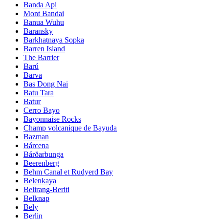
Banda Api
Mont Bandai
Banua Wuhu
Baransky
Barkhatnaya Sopka
Barren Island
The Barrier
Barú
Barva
Bas Dong Nai
Batu Tara
Batur
Cerro Bayo
Bayonnaise Rocks
Champ volcanique de Bayuda
Bazman
Bárcena
Bárðarbunga
Beerenberg
Behm Canal et Rudyerd Bay
Belenkaya
Belirang-Beriti
Belknap
Bely
Berlin