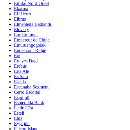
Eifuku Nord-Ouest
Ekarma
El Hierro
Elbrus
Elmenteita Badlands
Elovsky
Lac Emmons
Empereur de Chine
Emuruangogolak
Endeavour Ridge
Epi
Erciyes Dagi
Erebus
Erta Ale
Es Safa
Escala
Escanaba Segment
Cerro Escorial
Esjufjöll
Esmeralda Bank
Île de l'Est
Estelí
Etna
Eyjafjöll
Falcon Island