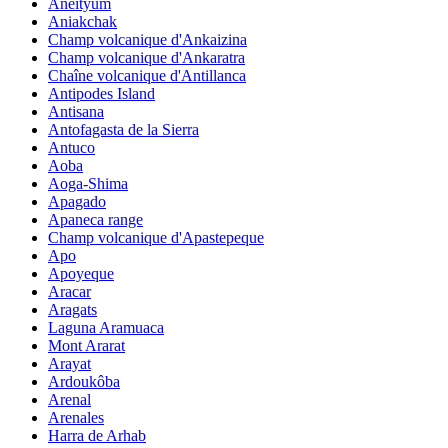
Aneityum
Aniakchak
Champ volcanique d'Ankaizina
Champ volcanique d'Ankaratra
Chaîne volcanique d'Antillanca
Antipodes Island
Antisana
Antofagasta de la Sierra
Antuco
Aoba
Aoga-Shima
Apagado
Apaneca range
Champ volcanique d'Apastepeque
Apo
Apoyeque
Aracar
Aragats
Laguna Aramuaca
Mont Ararat
Arayat
Ardoukôba
Arenal
Arenales
Harra de Arhab