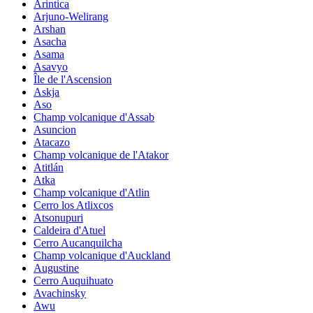
Arintica
Arjuno-Welirang
Arshan
Asacha
Asama
Asavyo
Île de l'Ascension
Askja
Aso
Champ volcanique d'Assab
Asuncion
Atacazo
Champ volcanique de l'Atakor
Atitlán
Atka
Champ volcanique d'Atlin
Cerro los Atlixcos
Atsonupuri
Caldeira d'Atuel
Cerro Aucanquilcha
Champ volcanique d'Auckland
Augustine
Cerro Auquihuato
Avachinsky
Awu