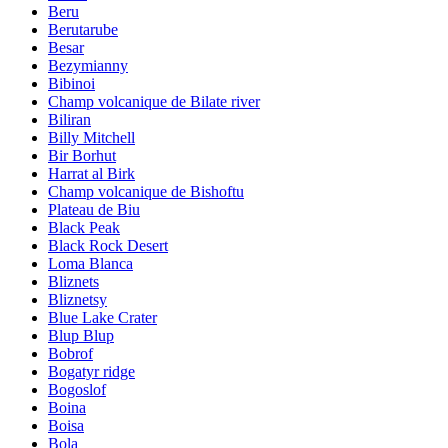
Beru
Berutarube
Besar
Bezymianny
Bibinoi
Champ volcanique de Bilate river
Biliran
Billy Mitchell
Bir Borhut
Harrat al Birk
Champ volcanique de Bishoftu
Plateau de Biu
Black Peak
Black Rock Desert
Loma Blanca
Bliznets
Bliznetsy
Blue Lake Crater
Blup Blup
Bobrof
Bogatyr ridge
Bogoslof
Boina
Boisa
Bola