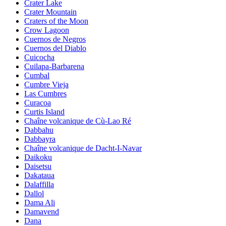
Crater Lake
Crater Mountain
Craters of the Moon
Crow Lagoon
Cuernos de Negros
Cuernos del Diablo
Cuicocha
Cuilapa-Barbarena
Cumbal
Cumbre Vieja
Las Cumbres
Curacoa
Curtis Island
Chaîne volcanique de Cù-Lao Ré
Dabbahu
Dabbayra
Chaîne volcanique de Dacht-I-Navar
Daikoku
Daisetsu
Dakataua
Dalaffilla
Dallol
Dama Ali
Damavend
Dana