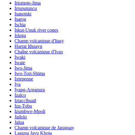
Iriomote-Jima
Irruputuncu
Isanotski
Isarog
Ischia
Iskut-Unuk river cones
Isluga
Champ volcanique d'Itasy
Harrat Ithnayn
Chaîne volcanique d'Ivao
Iwaki
Iwate
Iwo-Jima
Iwo-Tori-Shima
Ixtepeque
Iya
Iyang-Argapura
Izalco
Iztaccíhuatl
Izu-Tobu
Izumbwe-Mpoli
Jailolo
Jalua
Champ volcanique de Jaraguay
Laguna Jayu Khota