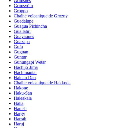
Grimsnes
Grímsvötn
Groppo
Chaîne volcanique de Grozny
Guadalupe
Guagua Pichincha
Guallatiri
Guayaques
Guazapa
Gufa
Guguan
Guntur
Gunungapi Wetar
Hachijo-Jima
Hachimantai
Hainan Dao
Chaîne volcanique de Hakkoda
Hakone
Haku-San
Haleakala
Halla
Hanish
Hargy
Harrah
Haruj