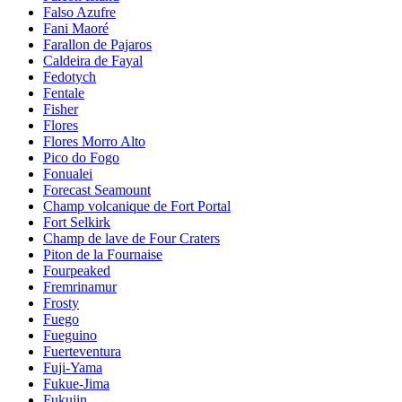
Falso Azufre
Fani Maoré
Farallon de Pajaros
Caldeira de Fayal
Fedotych
Fentale
Fisher
Flores
Flores Morro Alto
Pico do Fogo
Fonualei
Forecast Seamount
Champ volcanique de Fort Portal
Fort Selkirk
Champ de lave de Four Craters
Piton de la Fournaise
Fourpeaked
Fremrinamur
Frosty
Fuego
Fueguino
Fuerteventura
Fuji-Yama
Fukue-Jima
Fukujin