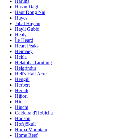
Haruna
Hasan Dagi
Haut Dong Nai
Hayes
Jabal Haylan
Hayli Gubbi
Healy
Île Heard
Heart Peaks
Heimaey
Hekla
Helatoba-Tarutung
Helgrindur
Hell's Half Acre
Hengill
Herbert
Hertali
Hijiori
Hiri
Hiuchi
Caldeira d'Hobicha
Hodson
Hofsjökull
Homa Mountain
Home Reef