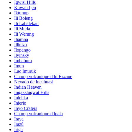
Igwisi Hills
Kawah Ijen
Iktunup
Ili Boleng
Ili Labalekan
Ili Muda
Ili Werung
Iliamna
Illiniza
Ilopango
Ilyinsky
Imbabura
Imun
Lac Imuruk
Champ volcanique d'In Ezzane
Nevado de Incahuasi
Indian Heaven
Ingakslugwat Hills
Inielika
Inierie
Inyo Craters
Champ volcanique d'Ipala
Iraya
Irazú
Iriga