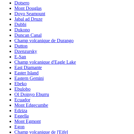
Dotsero
Mont Douglas
Doyo Seamount
Jabal ad Druze
Dubbi
Dukono
Duncan Canal
Champ volcanique de Durango
Dutton
Dzenzursky
E-San
Champ volcanique d'Eagle Lake
East Diamante
Easter Island
Eastern Gemini
Ebeko
Ebulobo
Ol Doinyo Eburru
Ecuador
Mont Edgecumbe
Edziza
Eggella
Mont Egmont
Egon
Champ volcanique de l'Eifel