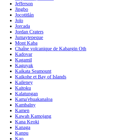
Jefferson
Jingbo
Jocotitlán
Jolo
Jorcada
Jordan Craters
Jumaytepeque
Mont Kaba
Chaîne volcanique de Kabargin Oth
Kadovar
Kagamil
Kaguyak
Kaikata Seamount
Kaikohe et Bay of Islands
Kaileney
Kaitoku
Kalatungan
Kama'ehuakanaloa
Kambalny
Kamen
Kawah Kamojang
Kana Keoki
Kanaga
Kanpu
Kao