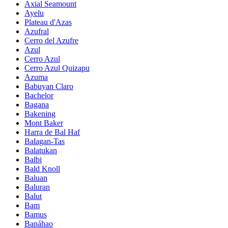
Axial Seamount
Ayelu
Plateau d'Azas
Azufral
Cerro del Azufre
Azul
Cerro Azul
Cerro Azul Quizapu
Azuma
Babuyan Claro
Bachelor
Bagana
Bakening
Mont Baker
Harra de Bal Haf
Balagan-Tas
Balatukan
Balbi
Bald Knoll
Baluan
Baluran
Balut
Bam
Bamus
Banáhao