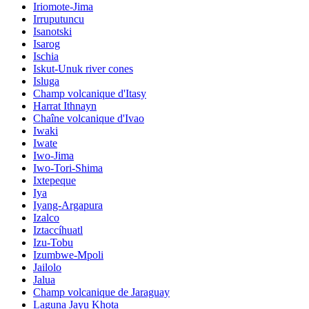
Iriomote-Jima
Irruputuncu
Isanotski
Isarog
Ischia
Iskut-Unuk river cones
Isluga
Champ volcanique d'Itasy
Harrat Ithnayn
Chaîne volcanique d'Ivao
Iwaki
Iwate
Iwo-Jima
Iwo-Tori-Shima
Ixtepeque
Iya
Iyang-Argapura
Izalco
Iztaccíhuatl
Izu-Tobu
Izumbwe-Mpoli
Jailolo
Jalua
Champ volcanique de Jaraguay
Laguna Jayu Khota