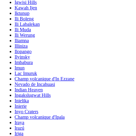
Igwisi Hills
Kawah Ijen
Iktunup
Ili Boleng
Ili Labalekan
Ili Muda
Ili Werung
Iliamna
Illiniza
Ilopango
Ilyinsky
Imbabura
Imun
Lac Imuruk
Champ volcanique d'In Ezzane
Nevado de Incahuasi
Indian Heaven
Ingakslugwat Hills
Inielika
Inierie
Inyo Craters
Champ volcanique d'Ipala
Iraya
Irazú
Iriga