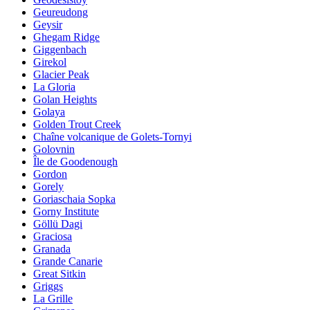
Geureudong
Geysir
Ghegam Ridge
Giggenbach
Girekol
Glacier Peak
La Gloria
Golan Heights
Golaya
Golden Trout Creek
Chaîne volcanique de Golets-Tornyi
Golovnin
Île de Goodenough
Gordon
Gorely
Goriaschaia Sopka
Gorny Institute
Göllü Dagi
Graciosa
Granada
Grande Canarie
Great Sitkin
Griggs
La Grille