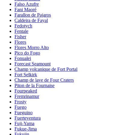
Falso Azufre
Fani Maoré
Farallon de Pajaros
Caldeira de Fayal
Fedotych
Fentale
Fisher
Flores
Flores Morro Alto
Pico do Fogo
Fonualei
Forecast Seamount
Champ volcanique de Fort Portal
Fort Selkirk
Champ de lave de Four Craters
Piton de la Fournaise
Fourpeaked
Fremrinamur
Frosty
Fuego
Fueguino
Fuerteventura
Fuji-Yama
Fukue-Jima
Fukujin