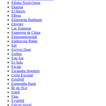
Eifuku Nord-Ouest
Ekarma
El Hierro
Elbrus
Elmenteita Badlands
Elovsky
Lac Emmons
Empereur de Chine
Emuruangogolak
Endeavour Ridge
Epi
Erciyes Dagi
Erebus
Erta Ale
Es Safa
Escala
Escanaba Segment
Cerro Escorial
Esjufjöll
Esmeralda Bank
Île de l'Est
Estelí
Etna
Eyjafjöll
Falcon Island