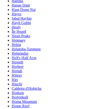
Haruna
Hasan Dagi
Haut Dong Nai
Hayes
Jabal Haylan
Hayli Gubbi
Healy
Île Heard
Heart Peaks
Heimaey
Hekla
Helatoba-Tarutung
Helgrindur
Hell's Half Acre
Hengill
Herbert
Hertali
Hijiori
Hiri
Hiuchi
Caldeira d'Hobicha
Hodson
Hofsjökull
Homa Mountain
Home Reef