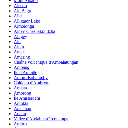
Mont Albano
Alcedo
Ale Bagu
Alid
Alligator Lake
Almolonga
Alney-Chashakondzha
Alngey
Alu
Alutu
Amak
Amasing
Chaîne volcanique d'Ambalatungan
Ambang
Île d'Ambitle
Ambre-Bobaomby
Caldeira d'Ambrym
Amiata
Amorong
Île Amsterdam
Amukta
Anatahan
Anaun
Vallée d'Andahua-Orcopampa
Andrus