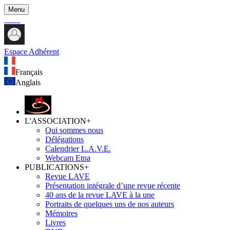
Menu
Espace Adhérent
Français
Anglais
L'ASSOCIATION
+
Qui sommes nous
Délégations
Calendrier L.A.V.E.
Webcam Etna
PUBLICATIONS
+
Revue LAVE
Présentation intégrale d’une revue récente
40 ans de la revue LAVE à la une
Portraits de quelques uns de nos auteurs
Mémoires
Livres