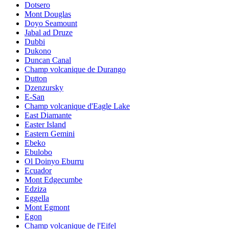
Dotsero
Mont Douglas
Doyo Seamount
Jabal ad Druze
Dubbi
Dukono
Duncan Canal
Champ volcanique de Durango
Dutton
Dzenzursky
E-San
Champ volcanique d'Eagle Lake
East Diamante
Easter Island
Eastern Gemini
Ebeko
Ebulobo
Ol Doinyo Eburru
Ecuador
Mont Edgecumbe
Edziza
Eggella
Mont Egmont
Egon
Champ volcanique de l'Eifel