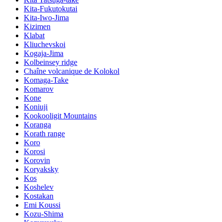
Kita-Fukutokutai
Kita-Iwo-Jima
Kizimen
Klabat
Kliuchevskoi
Kogaja-Jima
Kolbeinsey ridge
Chaîne volcanique de Kolokol
Komaga-Take
Komarov
Kone
Koniuji
Kookooligit Mountains
Koranga
Korath range
Koro
Korosi
Korovin
Koryaksky
Kos
Koshelev
Kostakan
Emi Koussi
Kozu-Shima