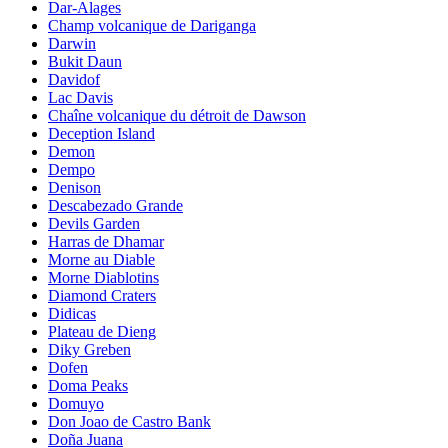
Dar-Alages
Champ volcanique de Dariganga
Darwin
Bukit Daun
Davidof
Lac Davis
Chaîne volcanique du détroit de Dawson
Deception Island
Demon
Dempo
Denison
Descabezado Grande
Devils Garden
Harras de Dhamar
Morne au Diable
Morne Diablotins
Diamond Craters
Didicas
Plateau de Dieng
Diky Greben
Dofen
Doma Peaks
Domuyo
Don Joao de Castro Bank
Doña Juana