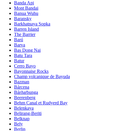
Banda Api
Mont Bandai
Banua Wuhu
Baransky
Barkhatnaya Sopka
Barren Island
The Barrier
Barú
Barva
Bas Dong Nai
Batu Tara
Batur
Cerro Bayo
Bayonnaise Rocks
Champ volcanique de Bayuda
Bazman
Bárcena
Bárðarbunga
Beerenberg
Behm Canal et Rudyerd Bay
Belenkaya
Belirang-Beriti
Belknap
Bely
Berlin