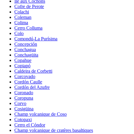
Île aux Cochons
Cofre de Perote
Colachi
Coleman
Colima
Cerro Colluma
Colo
Comondú-La Purísima
Concepción
Conchagua
Conchagüita
Copahue
Copiapó
Caldeira de Corbetti
Corcovado
Cordón Caulle
Cordón del Azufre
Coronado
Coropuna
Corvo
Cosigüina
Champ volcanique de Coso
Cotopaxi
Cerro el Cóndor
Champ volcanique de cratères basaltiques