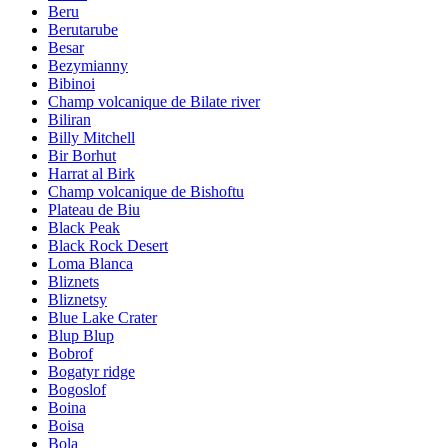
Beru
Berutarube
Besar
Bezymianny
Bibinoi
Champ volcanique de Bilate river
Biliran
Billy Mitchell
Bir Borhut
Harrat al Birk
Champ volcanique de Bishoftu
Plateau de Biu
Black Peak
Black Rock Desert
Loma Blanca
Bliznets
Bliznetsy
Blue Lake Crater
Blup Blup
Bobrof
Bogatyr ridge
Bogoslof
Boina
Boisa
Bola