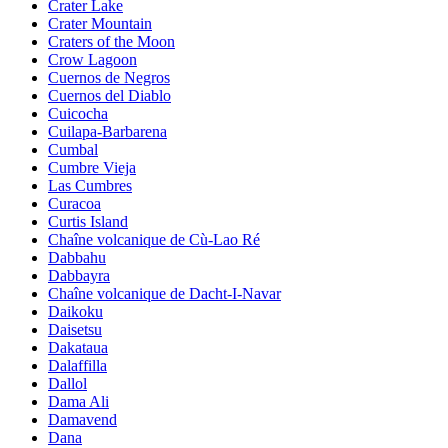
Crater Lake
Crater Mountain
Craters of the Moon
Crow Lagoon
Cuernos de Negros
Cuernos del Diablo
Cuicocha
Cuilapa-Barbarena
Cumbal
Cumbre Vieja
Las Cumbres
Curacoa
Curtis Island
Chaîne volcanique de Cù-Lao Ré
Dabbahu
Dabbayra
Chaîne volcanique de Dacht-I-Navar
Daikoku
Daisetsu
Dakataua
Dalaffilla
Dallol
Dama Ali
Damavend
Dana