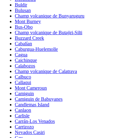
Buldir
Bulusan
Champ volcanique de Bunyaruguru
Mont Burney
Bus-Obo
Champ volcanique de Butajiri-Silti
Buzzard Creek
Cabalían
Caburgua-Huelemolle
Cagua
Caichinque
Calabozos
Champ volcanique de Calatrava
Calbuco
Callaqui
Mont Cameroun
Camiguin
Camiguin de Babuyanes
Candlemas Island
Canlaon
Carlisle
Carrán-Los Venados
Carrizozo
Nevados Casiri
Cay