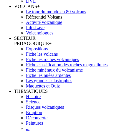
DVD
VOLCANS
+
Le tour du monde en 80 volcans
Référentiel Volcans
Activité volcanique
Info-Lave
Volcanologues
SECTEUR
PEDAGOGIQUE
+
Expositions
Fiche les volcans
Fiche les roches volcaniques
Fiche classification des roches magmatiques
Fiche minéraux du volcanisme
Fiche les nuées ardentes
Les grandes catastrophes
Maquettes et Quiz
THEMATIQUES
+
Histoire
Science
Risques volcaniques
Eruption
Découverte
Peintures
...