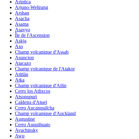
Arintica
Arjuno-Welirang
Arshan
Asacha
Asama
Asavyo
Île de l'Ascension
Askja
Aso
Champ volcanique d'Assab
Asuncion
Atacazo
Champ volcanique de l'Atakor
Atitlán
Atka
Champ volcanique d'Atlin
Cerro los Atlixcos
Atsonupuri
Caldeira d'Atuel
Cerro Aucanquilcha
Champ volcanique d'Auckland
Augustine
Cerro Auquihuato
Avachinsky
Awu