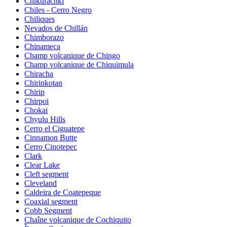
Chikurachki
Chiles - Cerro Negro
Chiliques
Nevados de Chillán
Chimborazo
Chinameca
Champ volcanique de Chingo
Champ volcanique de Chiquimula
Chiracha
Chirinkotan
Chirip
Chirpoi
Chokai
Chyulu Hills
Cerro el Ciguatepe
Cinnamon Butte
Cerro Cinotepec
Clark
Clear Lake
Cleft segment
Cleveland
Caldeira de Coatepeque
Coaxial segment
Cobb Segment
Chaîne volcanique de Cochiquito