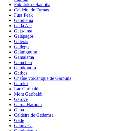
Fukutoku-Okanoba
Caldeira de Furnas
Fuss Peak
Gabillema
Gada Ale
Gaja-jima
Galápagos
Galeras
Gallego
Galunggung
Gamalama
Gamchen
Gamkonora
Garbes
Chaîne volcanique de Garbuna
Gareloi
Lac Garibaldi
Mont Garibaldi
Garove
Garua Harbour
Gaua
Caldeira de Gedamsa
Gede
Genovesa
Geodesistoy