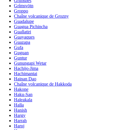
Grimsnes
Grímsvötn
Groppo
Chaîne volcanique de Grozny
Guadalupe
Guagua Pichincha
Guallatiri
Guayaques
Guazapa
Gufa
Guguan
Guntur
Gunungapi Wetar
Hachijo-Jima
Hachimantai
Hainan Dao
Chaîne volcanique de Hakkoda
Hakone
Haku-San
Haleakala
Halla
Hanish
Hargy
Harrah
Haruj