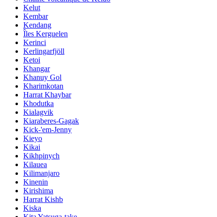
Kelut
Kembar
Kendang
Îles Kerguelen
Kerinci
Kerlingarfjöll
Ketoi
Khangar
Khanuy Gol
Kharimkotan
Harrat Khaybar
Khodutka
Kialagvik
Kiaraberes-Gagak
Kick-'em-Jenny
Kieyo
Kikai
Kikhpinych
Kilauea
Kilimanjaro
Kinenin
Kirishima
Harrat Kishb
Kiska
Kita Yatsuga-take