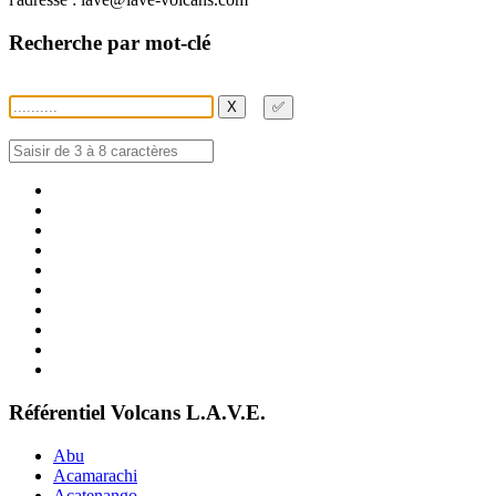
Recherche par mot-clé
X
✅
Référentiel Volcans L.A.V.E.
Abu
Acamarachi
Acatenango