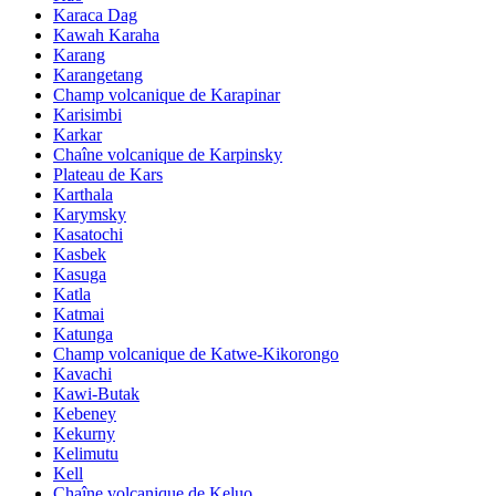
Karaca Dag
Kawah Karaha
Karang
Karangetang
Champ volcanique de Karapinar
Karisimbi
Karkar
Chaîne volcanique de Karpinsky
Plateau de Kars
Karthala
Karymsky
Kasatochi
Kasbek
Kasuga
Katla
Katmai
Katunga
Champ volcanique de Katwe-Kikorongo
Kavachi
Kawi-Butak
Kebeney
Kekurny
Kelimutu
Kell
Chaîne volcanique de Keluo