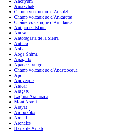
Aneityum
Aniakchak
Champ volcanique d'Ankaizina
Champ volcanique d'Ankaratra
Chaîne volcanique d'Antillanca
Antipodes Island
Antisana
Antofagasta de la Sierra
Antuco
Aoba
Aoga-Shima
Apagado
Apaneca range
Champ volcanique d'Apastepeque
Apo
Apoyeque
Aracar
Aragats
Laguna Aramuaca
Mont Ararat
Arayat
Ardoukôba
Arenal
Arenales
Harra de Arhab