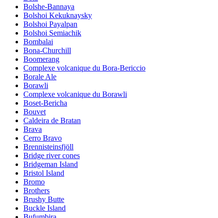
Bolshe-Bannaya
Bolshoi Kekuknaysky
Bolshoi Payalpan
Bolshoi Semiachik
Bombalai
Bona-Churchill
Boomerang
Complexe volcanique du Bora-Bericcio
Borale Ale
Borawli
Complexe volcanique du Borawli
Boset-Bericha
Bouvet
Caldeira de Bratan
Brava
Cerro Bravo
Brennisteinsfjöll
Bridge river cones
Bridgeman Island
Bristol Island
Bromo
Brothers
Brushy Butte
Buckle Island
Bufumbira