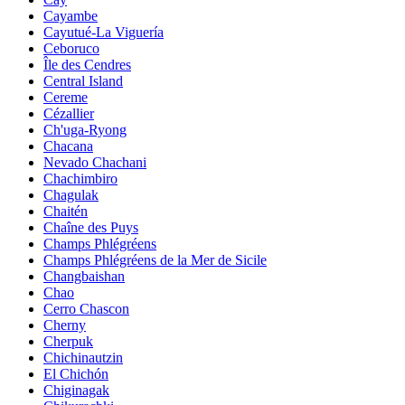
Cayambe
Cayutué-La Viguería
Ceboruco
Île des Cendres
Central Island
Cereme
Cézallier
Ch'uga-Ryong
Chacana
Nevado Chachani
Chachimbiro
Chagulak
Chaitén
Chaîne des Puys
Champs Phlégréens
Champs Phlégréens de la Mer de Sicile
Changbaishan
Chao
Cerro Chascon
Cherny
Cherpuk
Chichinautzin
El Chichón
Chiginagak