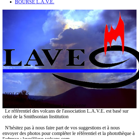
BOURSE L.A.V.E.
VOLCANS
/ Référentiel Volcans
L
'
A
ssociation
V
olcanologique
E
uropéenne
Le référentiel des volcans de l'association L.A.V.E. est basé sur
celui de la Smithsonian Institution
N'hésitez pas à nous faire part de vos suggestions et à nous
envoyer des photos pour compléter le référentiel et la photothèque à
l'adresse : lave@lave-volcans.com