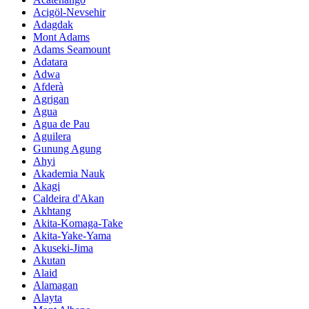
Acigöl-Nevsehir
Adagdak
Mont Adams
Adams Seamount
Adatara
Adwa
Afderà
Agrigan
Agua
Agua de Pau
Aguilera
Gunung Agung
Ahyi
Akademia Nauk
Akagi
Caldeira d'Akan
Akhtang
Akita-Komaga-Take
Akita-Yake-Yama
Akuseki-Jima
Akutan
Alaid
Alamagan
Alayta