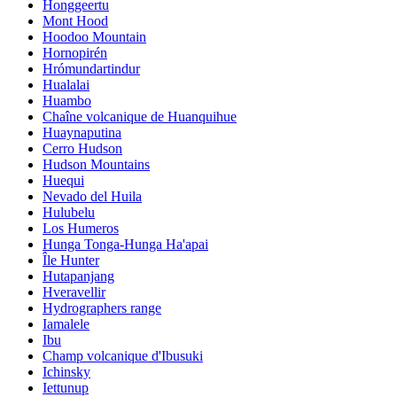
Honggeertu
Mont Hood
Hoodoo Mountain
Hornopirén
Hrómundartindur
Hualalai
Huambo
Chaîne volcanique de Huanquihue
Huaynaputina
Cerro Hudson
Hudson Mountains
Huequi
Nevado del Huila
Hulubelu
Los Humeros
Hunga Tonga-Hunga Ha'apai
Île Hunter
Hutapanjang
Hveravellir
Hydrographers range
Iamalele
Ibu
Champ volcanique d'Ibusuki
Ichinsky
Iettunup