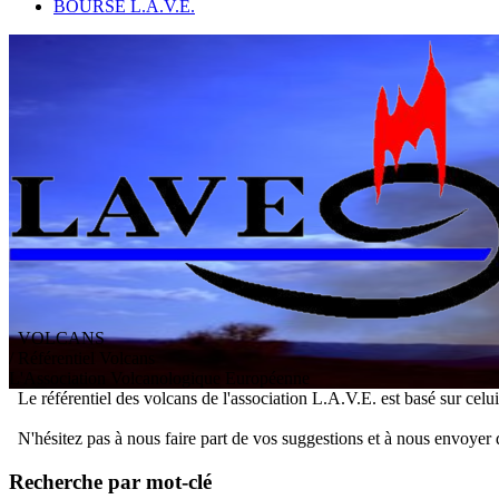
BOURSE L.A.V.E.
VOLCANS
/ Référentiel Volcans
L
'
A
ssociation
V
olcanologique
E
uropéenne
Le référentiel des volcans de l'association L.A.V.E. est basé sur celu
N'hésitez pas à nous faire part de vos suggestions et à nous envoyer 
Recherche par mot-clé