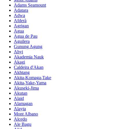
Adams Seamount
Adatara
Adwa
Afderà
Agrigan
Agua
Agua de Pau
Aguilera
Gunung Agung
Ahyi
Akademia Nauk
Akagi
Caldeira d'Akan
Akhtang
Akita-Komaga-Take
Akita-Yake-Yama
Akuseki-Jima
Akutan
Alaid
Alamagan
Alayta
Mont Albano
Alcedo
Ale Bagu