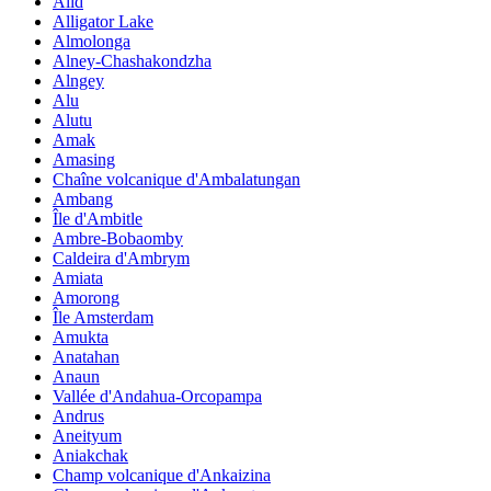
Alid
Alligator Lake
Almolonga
Alney-Chashakondzha
Alngey
Alu
Alutu
Amak
Amasing
Chaîne volcanique d'Ambalatungan
Ambang
Île d'Ambitle
Ambre-Bobaomby
Caldeira d'Ambrym
Amiata
Amorong
Île Amsterdam
Amukta
Anatahan
Anaun
Vallée d'Andahua-Orcopampa
Andrus
Aneityum
Aniakchak
Champ volcanique d'Ankaizina