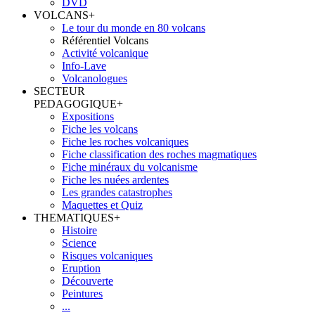
DVD
VOLCANS
+
Le tour du monde en 80 volcans
Référentiel Volcans
Activité volcanique
Info-Lave
Volcanologues
SECTEUR
PEDAGOGIQUE
+
Expositions
Fiche les volcans
Fiche les roches volcaniques
Fiche classification des roches magmatiques
Fiche minéraux du volcanisme
Fiche les nuées ardentes
Les grandes catastrophes
Maquettes et Quiz
THEMATIQUES
+
Histoire
Science
Risques volcaniques
Eruption
Découverte
Peintures
...