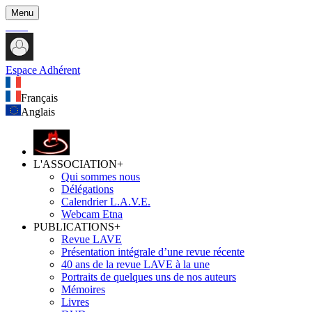
Menu
Espace Adhérent
Français
Anglais
L'ASSOCIATION
+
Qui sommes nous
Délégations
Calendrier L.A.V.E.
Webcam Etna
PUBLICATIONS
+
Revue LAVE
Présentation intégrale d’une revue récente
40 ans de la revue LAVE à la une
Portraits de quelques uns de nos auteurs
Mémoires
Livres