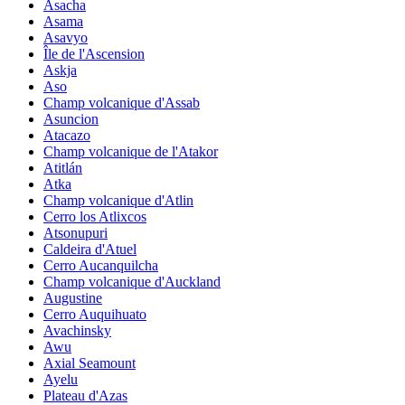
Asacha
Asama
Asavyo
Île de l'Ascension
Askja
Aso
Champ volcanique d'Assab
Asuncion
Atacazo
Champ volcanique de l'Atakor
Atitlán
Atka
Champ volcanique d'Atlin
Cerro los Atlixcos
Atsonupuri
Caldeira d'Atuel
Cerro Aucanquilcha
Champ volcanique d'Auckland
Augustine
Cerro Auquihuato
Avachinsky
Awu
Axial Seamount
Ayelu
Plateau d'Azas