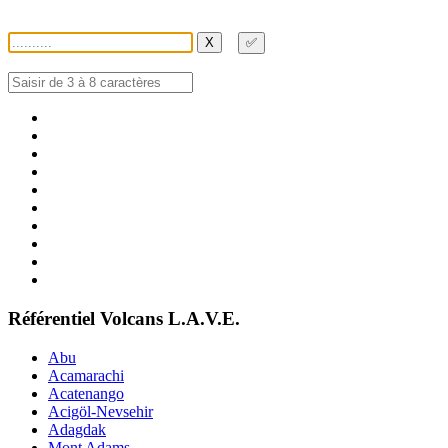
X
✅
Référentiel Volcans L.A.V.E.
Abu
Acamarachi
Acatenango
Acigöl-Nevsehir
Adagdak
Mont Adams