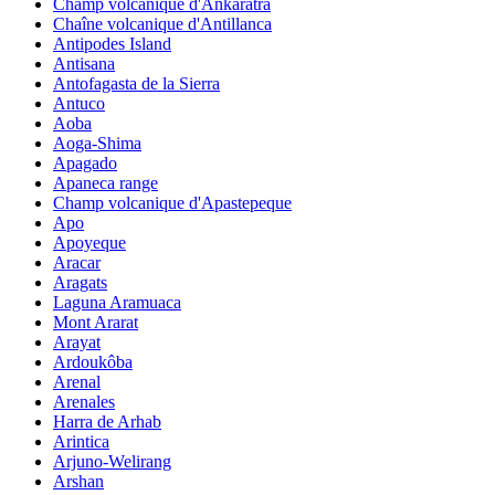
Champ volcanique d'Ankaratra
Chaîne volcanique d'Antillanca
Antipodes Island
Antisana
Antofagasta de la Sierra
Antuco
Aoba
Aoga-Shima
Apagado
Apaneca range
Champ volcanique d'Apastepeque
Apo
Apoyeque
Aracar
Aragats
Laguna Aramuaca
Mont Ararat
Arayat
Ardoukôba
Arenal
Arenales
Harra de Arhab
Arintica
Arjuno-Welirang
Arshan