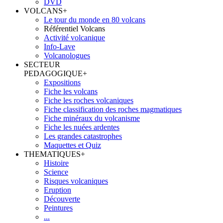
DVD
VOLCANS
+
Le tour du monde en 80 volcans
Référentiel Volcans
Activité volcanique
Info-Lave
Volcanologues
SECTEUR
PEDAGOGIQUE
+
Expositions
Fiche les volcans
Fiche les roches volcaniques
Fiche classification des roches magmatiques
Fiche minéraux du volcanisme
Fiche les nuées ardentes
Les grandes catastrophes
Maquettes et Quiz
THEMATIQUES
+
Histoire
Science
Risques volcaniques
Eruption
Découverte
Peintures
...