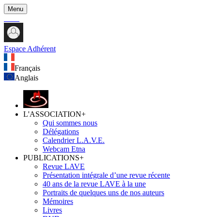
Menu
Espace Adhérent
Français
Anglais
L'ASSOCIATION
+
Qui sommes nous
Délégations
Calendrier L.A.V.E.
Webcam Etna
PUBLICATIONS
+
Revue LAVE
Présentation intégrale d’une revue récente
40 ans de la revue LAVE à la une
Portraits de quelques uns de nos auteurs
Mémoires
Livres