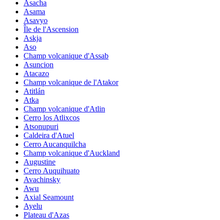
Asacha
Asama
Asavyo
Île de l'Ascension
Askja
Aso
Champ volcanique d'Assab
Asuncion
Atacazo
Champ volcanique de l'Atakor
Atitlán
Atka
Champ volcanique d'Atlin
Cerro los Atlixcos
Atsonupuri
Caldeira d'Atuel
Cerro Aucanquilcha
Champ volcanique d'Auckland
Augustine
Cerro Auquihuato
Avachinsky
Awu
Axial Seamount
Ayelu
Plateau d'Azas