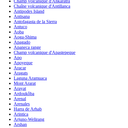
Champ volcanique d'Ankaratra
Chaîne volcanique d'Antillanca
Antipodes Island
Antisana
Antofagasta de la Sierra
Antuco
Aoba
Aoga-Shima
Apagado
Apaneca range
Champ volcanique d'Apastepeque
Apo
Apoyeque
Aracar
Aragats
Laguna Aramuaca
Mont Ararat
Arayat
Ardoukôba
Arenal
Arenales
Harra de Arhab
Arintica
Arjuno-Welirang
Arshan