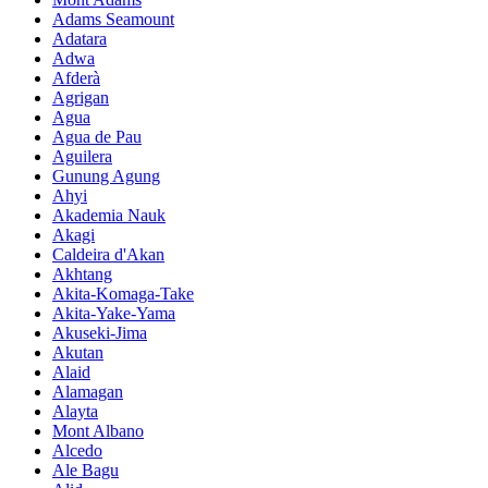
Adams Seamount
Adatara
Adwa
Afderà
Agrigan
Agua
Agua de Pau
Aguilera
Gunung Agung
Ahyi
Akademia Nauk
Akagi
Caldeira d'Akan
Akhtang
Akita-Komaga-Take
Akita-Yake-Yama
Akuseki-Jima
Akutan
Alaid
Alamagan
Alayta
Mont Albano
Alcedo
Ale Bagu