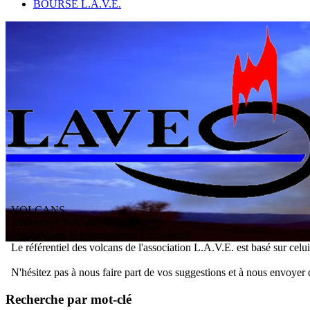
BOURSE L.A.V.E.
VOLCANS
/ Référentiel Volcans
L
'
A
ssociation
V
olcanologique
E
uropéenne
Le référentiel des volcans de l'association L.A.V.E. est basé sur celu
N'hésitez pas à nous faire part de vos suggestions et à nous envoyer 
Recherche par mot-clé