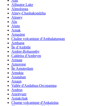
Alid
Alligator Lake
Almolonga
Alney-Chashakondzha
Alngey
Alu
Alutu
Amak
Amasing
Chaîne volcanique d'Ambalatungan
Ambang
Île d'Ambitle
Ambre-Bobaomby
Caldeira d'Ambrym
Amiata
Amorong
Île Amsterdam
Amukta
Anatahan
Anaun
Vallée d'Andahua-Orcopampa
Andrus
Aneityum
Aniakchak
Champ volcanique d'Ankaizina