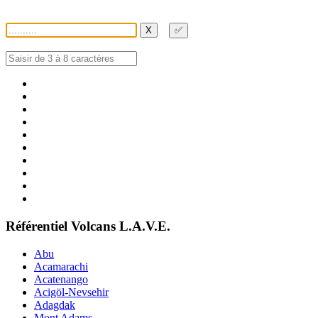
X
✅
Référentiel Volcans L.A.V.E.
Abu
Acamarachi
Acatenango
Acigöl-Nevsehir
Adagdak
Mont Adams