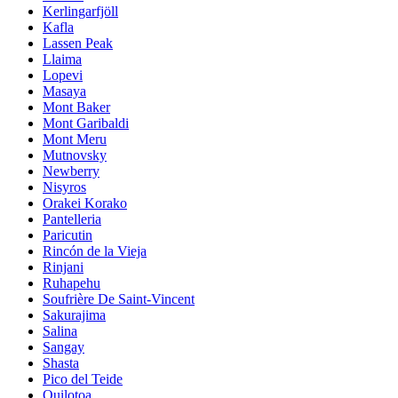
Kerlingarfjöll
Kafla
Lassen Peak
Llaima
Lopevi
Masaya
Mont Baker
Mont Garibaldi
Mont Meru
Mutnovsky
Newberry
Nisyros
Orakei Korako
Pantelleria
Paricutin
Rincón de la Vieja
Rinjani
Ruhapehu
Soufrière De Saint-Vincent
Sakurajima
Salina
Sangay
Shasta
Pico del Teide
Quilotoa