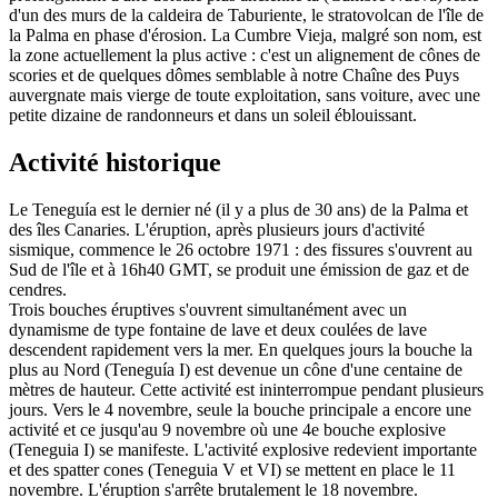
d'un des murs de la caldeira de Taburiente, le stratovolcan de l'île de
la Palma en phase d'érosion. La Cumbre Vieja, malgré son nom, est
la zone actuellement la plus active : c'est un alignement de cônes de
scories et de quelques dômes semblable à notre Chaîne des Puys
auvergnate mais vierge de toute exploitation, sans voiture, avec une
petite dizaine de randonneurs et dans un soleil éblouissant.
Activité historique
Le Teneguía est le dernier né (il y a plus de 30 ans) de la Palma et
des îles Canaries. L'éruption, après plusieurs jours d'activité
sismique, commence le 26 octobre 1971 : des fissures s'ouvrent au
Sud de l'île et à 16h40 GMT, se produit une émission de gaz et de
cendres.
Trois bouches éruptives s'ouvrent simultanément avec un
dynamisme de type fontaine de lave et deux coulées de lave
descendent rapidement vers la mer. En quelques jours la bouche la
plus au Nord (Teneguía I) est devenue un cône d'une centaine de
mètres de hauteur. Cette activité est ininterrompue pendant plusieurs
jours. Vers le 4 novembre, seule la bouche principale a encore une
activité et ce jusqu'au 9 novembre où une 4e bouche explosive
(Teneguia I) se manifeste. L'activité explosive redevient importante
et des spatter cones (Teneguia V et VI) se mettent en place le 11
novembre. L'éruption s'arrête brutalement le 18 novembre.