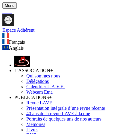
Menu
Espace Adhérent
Français
Anglais
L'ASSOCIATION
+
Qui sommes nous
Délégations
Calendrier L.A.V.E.
Webcam Etna
PUBLICATIONS
+
Revue LAVE
Présentation intégrale d’une revue récente
40 ans de la revue LAVE à la une
Portraits de quelques uns de nos auteurs
Mémoires
Livres