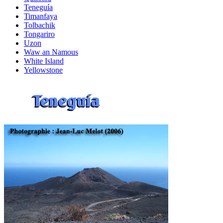
Teneguía
Timanfaya
Tolbachik
Tongariro
Uzon
Waw an Namous
White Island
Yellowstone