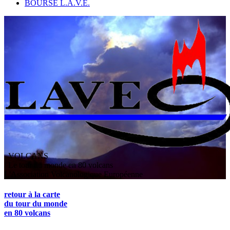
BOURSE L.A.V.E.
VOLCANS
/ Le tour du monde en 80 volcans
L
'
A
ssociation
V
olcanologique
E
uropéenne
retour à la carte
du tour du monde
en 80 volcans