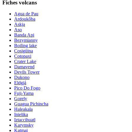
Fiches volcans
Agua de Pau
Ardoukôba
Askja
Aso
Banda Api
Bezymianny
Boiling lake
Cosigüina
Cotopaxi
Crater Lake
Damavend
Devils Tower
Dukono
Eldgjá
Pico Do Fogo
Fuji-Yama
Gorely
Guagua Pichincha
Haleakala
Inielika
Iztaccihuatl
Karymsky
Katmai