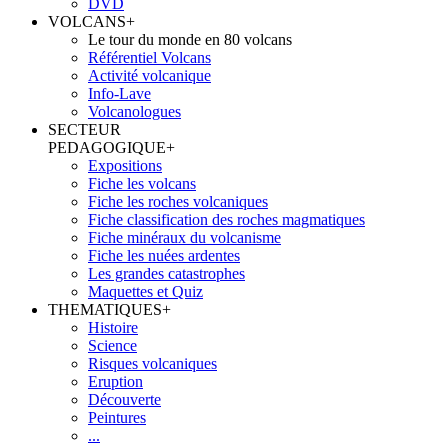
DVD
VOLCANS
+
Le tour du monde en 80 volcans
Référentiel Volcans
Activité volcanique
Info-Lave
Volcanologues
SECTEUR
PEDAGOGIQUE
+
Expositions
Fiche les volcans
Fiche les roches volcaniques
Fiche classification des roches magmatiques
Fiche minéraux du volcanisme
Fiche les nuées ardentes
Les grandes catastrophes
Maquettes et Quiz
THEMATIQUES
+
Histoire
Science
Risques volcaniques
Eruption
Découverte
Peintures
...