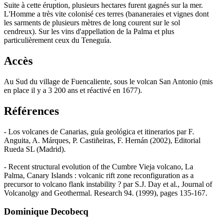
Suite à cette éruption, plusieurs hectares furent gagnés sur la mer.
L'Homme a très vite colonisé ces terres (bananeraies et vignes dont
les sarments de plusieurs mètres de long courent sur le sol
cendreux). Sur les vins d'appellation de la Palma et plus
particulièrement ceux du Teneguía.
Accès
Au Sud du village de Fuencaliente, sous le volcan San Antonio (mis
en place il y a 3 200 ans et réactivé en 1677).
Références
- Los volcanes de Canarias, guía geológica et itinerarios par F.
Anguita, A. Márques, P. Castiñeiras, F. Hernán (2002), Editorial
Rueda SL (Madrid).
- Recent structural evolution of the Cumbre Vieja volcano, La
Palma, Canary Islands : volcanic rift zone reconfiguration as a
precursor to volcano flank instability ? par S.J. Day et al., Journal of
Volcanolgy and Geothermal. Research 94. (1999), pages 135-167.
Dominique Decobecq