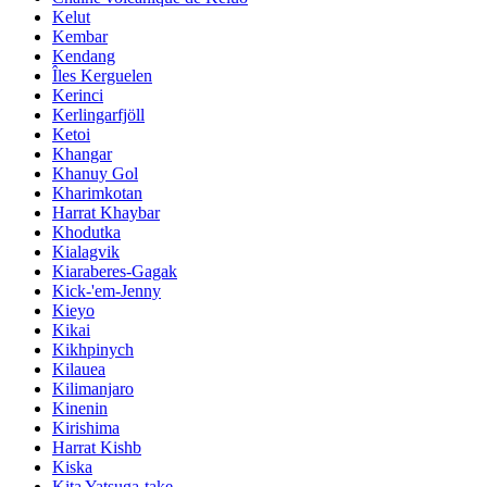
Kelut
Kembar
Kendang
Îles Kerguelen
Kerinci
Kerlingarfjöll
Ketoi
Khangar
Khanuy Gol
Kharimkotan
Harrat Khaybar
Khodutka
Kialagvik
Kiaraberes-Gagak
Kick-'em-Jenny
Kieyo
Kikai
Kikhpinych
Kilauea
Kilimanjaro
Kinenin
Kirishima
Harrat Kishb
Kiska
Kita Yatsuga-take