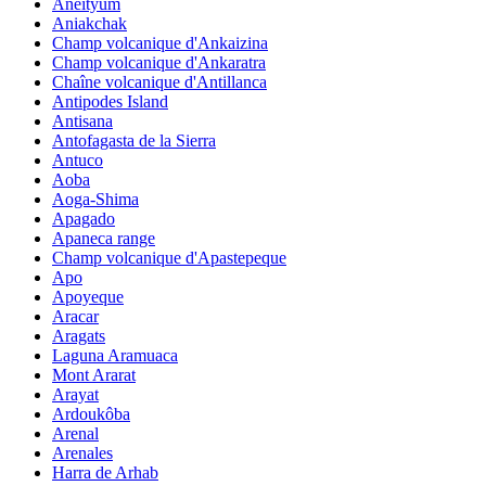
Aneityum
Aniakchak
Champ volcanique d'Ankaizina
Champ volcanique d'Ankaratra
Chaîne volcanique d'Antillanca
Antipodes Island
Antisana
Antofagasta de la Sierra
Antuco
Aoba
Aoga-Shima
Apagado
Apaneca range
Champ volcanique d'Apastepeque
Apo
Apoyeque
Aracar
Aragats
Laguna Aramuaca
Mont Ararat
Arayat
Ardoukôba
Arenal
Arenales
Harra de Arhab