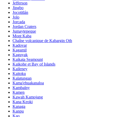
Jefferson
Jingbo
Jocotitlán
Jolo
Jorcada
Jordan Craters
Jumaytepeque
Mont Kaba
Chaîne volcanique de Kabargin Oth
Kadovar
Kagamil
Kaguyak
Kaikata Seamount
Kaikohe et Bay of Islands
Kaileney
Kaitoku
Kalatungan
Kama'ehuakanaloa
Kambalny
Kamen
Kawah Kamojang
Kana Keoki
Kanaga
Kanpu
Kao