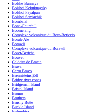
Bolshe-Bannaya
Bolshoi Kekuknaysky
Bolshoi Payalpan
Bolshoi Semiachik
Bombalai
Bona-Churchill
Boomerang
Complexe volcanique du Bora-Bericcio
Borale Ale
Borawli
Complexe volcanique du Borawli
Boset-Bericha
Bouvet
Caldeira de Bratan
Brava
Cerro Bravo
Brennisteinsfjöll
Bridge river cones
Bridgeman Island
Bristol Island
Bromo
Brothers
Brushy Butte
Buckle Island
Bufumbira