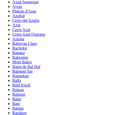
Axial Seamount
Ayelu
Plateau d'Azas
Azufral
Cerro del Azufre
Azul
Cerro Azul
Cerro Azul Quizapu
Azuma
Babuyan Claro
Bachelor
Bagana
Bakening
Mont Baker
Harra de Bal Haf
Balagan-Tas
Balatukan
Balbi
Bald Knoll
Baluan
Baluran
Balut
Bam
Bamus
Banáhao