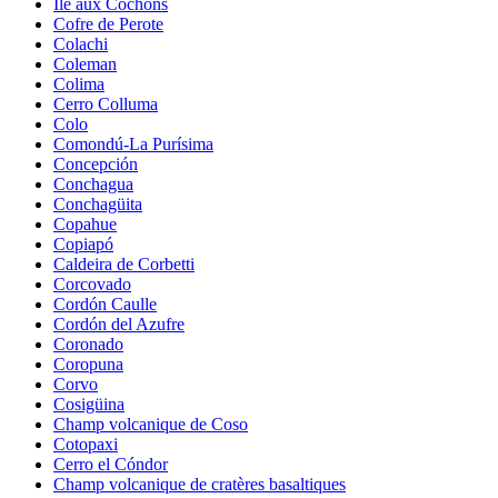
Île aux Cochons
Cofre de Perote
Colachi
Coleman
Colima
Cerro Colluma
Colo
Comondú-La Purísima
Concepción
Conchagua
Conchagüita
Copahue
Copiapó
Caldeira de Corbetti
Corcovado
Cordón Caulle
Cordón del Azufre
Coronado
Coropuna
Corvo
Cosigüina
Champ volcanique de Coso
Cotopaxi
Cerro el Cóndor
Champ volcanique de cratères basaltiques