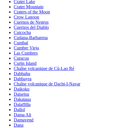
Crater Lake
Crater Mountain
Craters of the Moon
Crow Lagoon
Cuernos de Negros
Cuernos del Diablo
Cuicocha
Cuilapa-Barbarena
Cumbal
Cumbre Vieja
Las Cumbres
Curacoa
Curtis Island
Chaîne volcanique de Cù-Lao Ré
Dabbahu
Dabbayra
Chaîne volcanique de Dacht-I-Navar
Daikoku
Daisetsu
Dakataua
Dalaffilla
Dallol
Dama Ali
Damavend
Dana