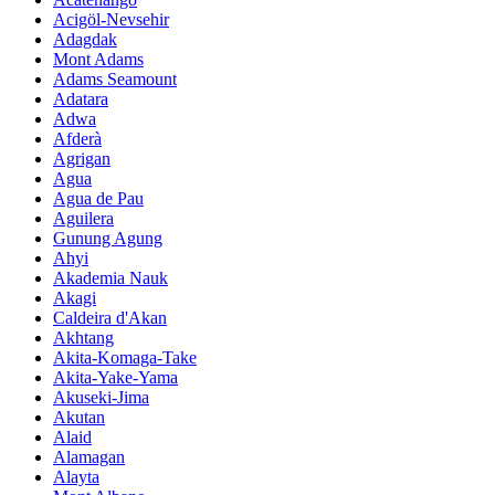
Acigöl-Nevsehir
Adagdak
Mont Adams
Adams Seamount
Adatara
Adwa
Afderà
Agrigan
Agua
Agua de Pau
Aguilera
Gunung Agung
Ahyi
Akademia Nauk
Akagi
Caldeira d'Akan
Akhtang
Akita-Komaga-Take
Akita-Yake-Yama
Akuseki-Jima
Akutan
Alaid
Alamagan
Alayta