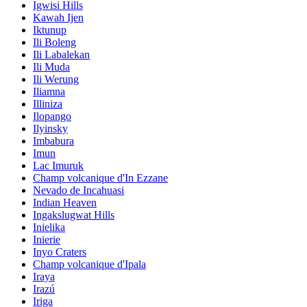
Igwisi Hills
Kawah Ijen
Iktunup
Ili Boleng
Ili Labalekan
Ili Muda
Ili Werung
Iliamna
Illiniza
Ilopango
Ilyinsky
Imbabura
Imun
Lac Imuruk
Champ volcanique d'In Ezzane
Nevado de Incahuasi
Indian Heaven
Ingakslugwat Hills
Inielika
Inierie
Inyo Craters
Champ volcanique d'Ipala
Iraya
Irazú
Iriga