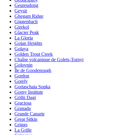
Geureudong
Geysir
Ghegam Ridge
Giggenbach
Girekol
Glacier Peak
La Gloria
Golan Heights
Golaya
Golden Trout Creek
Chaîne volcanique de Golets-Tornyi
Golovnin
Île de Goodenough
Gordon
Gorely
Goriaschaia Sopka
Gorny Institute
Göllü Dagi
Graciosa
Granada
Grande Canarie
Great Sitkin
Griggs
La Grille