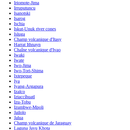
Iriomote-Jima
Irruputuncu
Isanotski
Isarog
Ischia
Iskut-Unuk river cones
Isluga
Champ volcanique d'Itasy
Harrat Ithnayn
Chaîne volcanique d'Ivao
Iwaki
Iwate
Iwo-Jima
Iwo-Tori-Shima
Ixtepeque
Iya
Iyang-Argapura
Izalco
Iztaccíhuatl
Izu-Tobu
Izumbwe-Mpoli
Jailolo
Jalua
Champ volcanique de Jaraguay
Laguna Jayu Khota