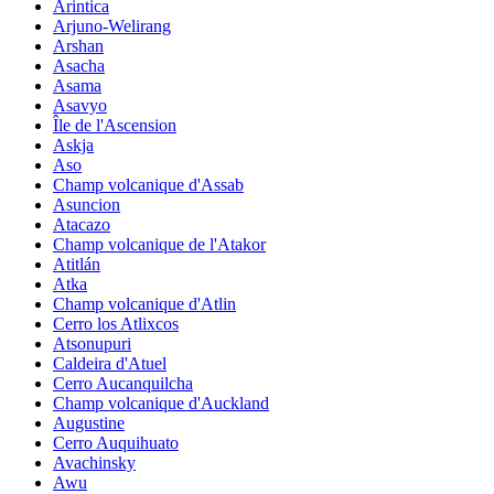
Arintica
Arjuno-Welirang
Arshan
Asacha
Asama
Asavyo
Île de l'Ascension
Askja
Aso
Champ volcanique d'Assab
Asuncion
Atacazo
Champ volcanique de l'Atakor
Atitlán
Atka
Champ volcanique d'Atlin
Cerro los Atlixcos
Atsonupuri
Caldeira d'Atuel
Cerro Aucanquilcha
Champ volcanique d'Auckland
Augustine
Cerro Auquihuato
Avachinsky
Awu