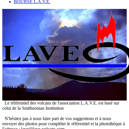
BOURSE L.A.V.E.
VOLCANS
/ Référentiel Volcans
L
'
A
ssociation
V
olcanologique
E
uropéenne
Le référentiel des volcans de l'association L.A.V.E. est basé sur
celui de la Smithsonian Institution
N'hésitez pas à nous faire part de vos suggestions et à nous
envoyer des photos pour compléter le référentiel et la photothèque à
l'adresse : lave@lave-volcans.com