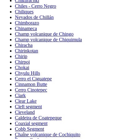
Chikurachki
Chiles - Cerro Negro
Chiliques
Nevados de Chillán
Chimborazo
Chinameca
Champ volcanique de Chingo
Champ volcanique de Chiquimula
Chiracha
Chirinkotan
Chirip
Chirpoi
Chokai
Chyulu Hills
Cerro el Ciguatepe
Cinnamon Butte
Cerro Cinotepec
Clark
Clear Lake
Cleft segment
Cleveland
Caldeira de Coatepeque
Coaxial segment
Cobb Segment
Chaîne volcanique de Cochiquito