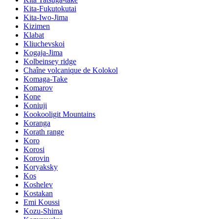
Kita-Fukutokutai
Kita-Iwo-Jima
Kizimen
Klabat
Kliuchevskoi
Kogaja-Jima
Kolbeinsey ridge
Chaîne volcanique de Kolokol
Komaga-Take
Komarov
Kone
Koniuji
Kookooligit Mountains
Koranga
Korath range
Koro
Korosi
Korovin
Koryaksky
Kos
Koshelev
Kostakan
Emi Koussi
Kozu-Shima