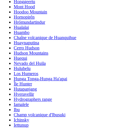
Honggeertu
Mont Hood
Hoodoo Mountain
Hornopirén
Hrómundartindur
Hualalai
Huambo
Chaîne volcanique de Huanquihue
Huaynaputina
Cerro Hudson
Hudson Mountains
Huequi
Nevado del Huila
Hulubelu
Los Humeros
Hunga Tonga-Hunga Ha'apai
Île Hunter
Hutapanjang
Hveravellir
Hydrographers range
Iamalele
Ibu
Champ volcanique d'Ibusuki
Ichinsky
Iettunup