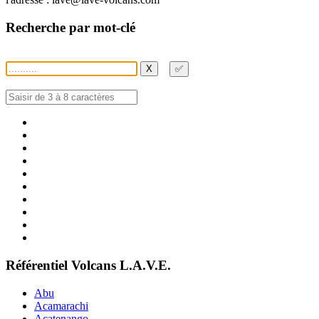
Recherche par mot-clé
X
✅
Référentiel Volcans L.A.V.E.
Abu
Acamarachi
Acatenango