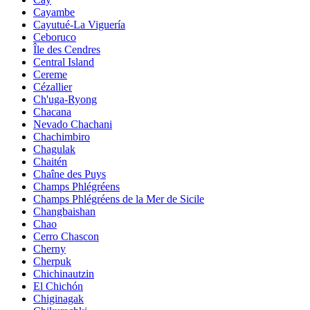
Cayambe
Cayutué-La Viguería
Ceboruco
Île des Cendres
Central Island
Cereme
Cézallier
Ch'uga-Ryong
Chacana
Nevado Chachani
Chachimbiro
Chagulak
Chaitén
Chaîne des Puys
Champs Phlégréens
Champs Phlégréens de la Mer de Sicile
Changbaishan
Chao
Cerro Chascon
Cherny
Cherpuk
Chichinautzin
El Chichón
Chiginagak