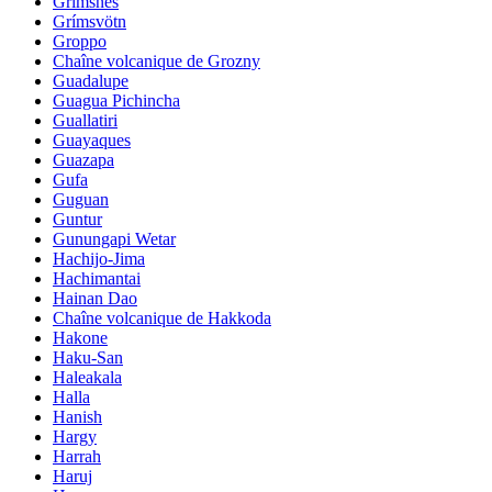
Grimsnes
Grímsvötn
Groppo
Chaîne volcanique de Grozny
Guadalupe
Guagua Pichincha
Guallatiri
Guayaques
Guazapa
Gufa
Guguan
Guntur
Gunungapi Wetar
Hachijo-Jima
Hachimantai
Hainan Dao
Chaîne volcanique de Hakkoda
Hakone
Haku-San
Haleakala
Halla
Hanish
Hargy
Harrah
Haruj