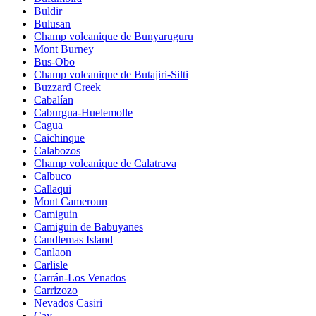
Buldir
Bulusan
Champ volcanique de Bunyaruguru
Mont Burney
Bus-Obo
Champ volcanique de Butajiri-Silti
Buzzard Creek
Cabalían
Caburgua-Huelemolle
Cagua
Caichinque
Calabozos
Champ volcanique de Calatrava
Calbuco
Callaqui
Mont Cameroun
Camiguin
Camiguin de Babuyanes
Candlemas Island
Canlaon
Carlisle
Carrán-Los Venados
Carrizozo
Nevados Casiri
Cay