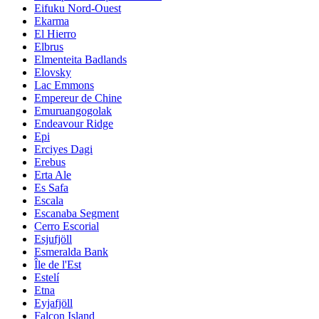
Eifuku Nord-Ouest
Ekarma
El Hierro
Elbrus
Elmenteita Badlands
Elovsky
Lac Emmons
Empereur de Chine
Emuruangogolak
Endeavour Ridge
Epi
Erciyes Dagi
Erebus
Erta Ale
Es Safa
Escala
Escanaba Segment
Cerro Escorial
Esjufjöll
Esmeralda Bank
Île de l'Est
Estelí
Etna
Eyjafjöll
Falcon Island