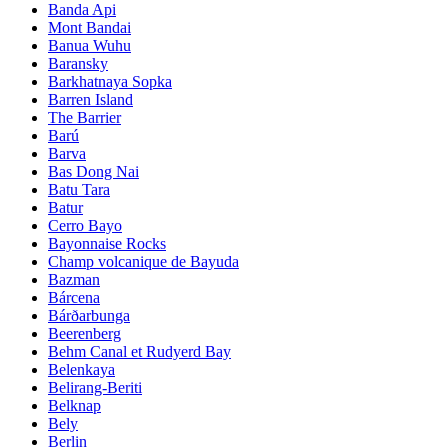
Banda Api
Mont Bandai
Banua Wuhu
Baransky
Barkhatnaya Sopka
Barren Island
The Barrier
Barú
Barva
Bas Dong Nai
Batu Tara
Batur
Cerro Bayo
Bayonnaise Rocks
Champ volcanique de Bayuda
Bazman
Bárcena
Bárðarbunga
Beerenberg
Behm Canal et Rudyerd Bay
Belenkaya
Belirang-Beriti
Belknap
Bely
Berlin