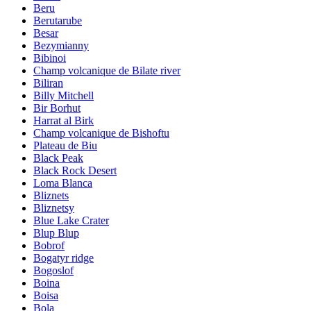
Beru
Berutarube
Besar
Bezymianny
Bibinoi
Champ volcanique de Bilate river
Biliran
Billy Mitchell
Bir Borhut
Harrat al Birk
Champ volcanique de Bishoftu
Plateau de Biu
Black Peak
Black Rock Desert
Loma Blanca
Bliznets
Bliznetsy
Blue Lake Crater
Blup Blup
Bobrof
Bogatyr ridge
Bogoslof
Boina
Boisa
Bola