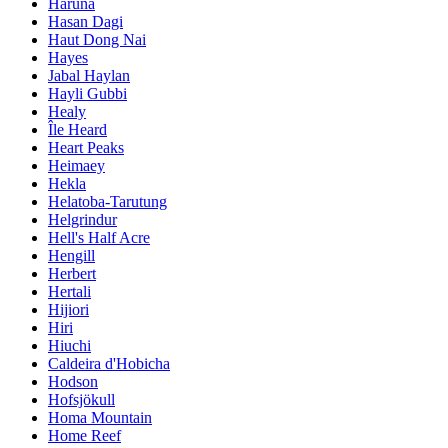
Haruna
Hasan Dagi
Haut Dong Nai
Hayes
Jabal Haylan
Hayli Gubbi
Healy
Île Heard
Heart Peaks
Heimaey
Hekla
Helatoba-Tarutung
Helgrindur
Hell's Half Acre
Hengill
Herbert
Hertali
Hijiori
Hiri
Hiuchi
Caldeira d'Hobicha
Hodson
Hofsjökull
Homa Mountain
Home Reef