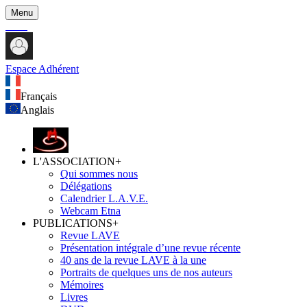
Menu
Espace Adhérent
Français
Anglais
L'ASSOCIATION
+
Qui sommes nous
Délégations
Calendrier L.A.V.E.
Webcam Etna
PUBLICATIONS
+
Revue LAVE
Présentation intégrale d’une revue récente
40 ans de la revue LAVE à la une
Portraits de quelques uns de nos auteurs
Mémoires
Livres