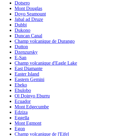
Dotsero
Mont Douglas
Doyo Seamount
Jabal ad Druze
Dubbi
Dukono
Duncan Canal
Champ volcanique de Durango
Dutton
Dzenzursky
E-San
Champ volcanique d'Eagle Lake
East Diamante
Easter Island
Eastern Gemini
Ebeko
Ebulobo
Ol Doinyo Eburru
Ecuador
Mont Edgecumbe
Edziza
Eggella
Mont Egmont
Egon
Champ volcanique de l'Eifel