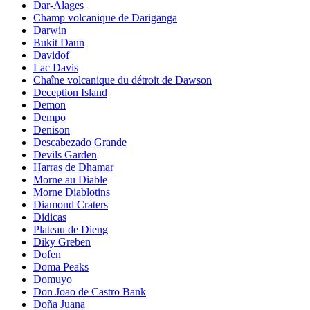
Dar-Alages
Champ volcanique de Dariganga
Darwin
Bukit Daun
Davidof
Lac Davis
Chaîne volcanique du détroit de Dawson
Deception Island
Demon
Dempo
Denison
Descabezado Grande
Devils Garden
Harras de Dhamar
Morne au Diable
Morne Diablotins
Diamond Craters
Didicas
Plateau de Dieng
Diky Greben
Dofen
Doma Peaks
Domuyo
Don Joao de Castro Bank
Doña Juana