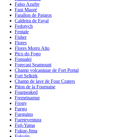
Falso Azufre
Fani Maoré
Farallon de Pajaros
Caldeira de Fayal
Fedotych
Fentale
Fisher
Flores
Flores Morro Alto
Pico do Fogo
Fonualei
Forecast Seamount
Champ volcanique de Fort Portal
Fort Selkirk
Champ de lave de Four Craters
Piton de la Fournaise
Fourpeaked
Fremrinamur
Frosty
Fuego
Fueguino
Fuerteventura
Fuji-Yama
Fukue-Jima
Fukujin