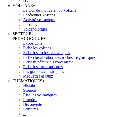
DVD
VOLCANS
+
Le tour du monde en 80 volcans
Référentiel Volcans
Activité volcanique
Info-Lave
Volcanologues
SECTEUR
PEDAGOGIQUE
+
Expositions
Fiche les volcans
Fiche les roches volcaniques
Fiche classification des roches magmatiques
Fiche minéraux du volcanisme
Fiche les nuées ardentes
Les grandes catastrophes
Maquettes et Quiz
THEMATIQUES
+
Histoire
Science
Risques volcaniques
Eruption
Découverte
Peintures
...