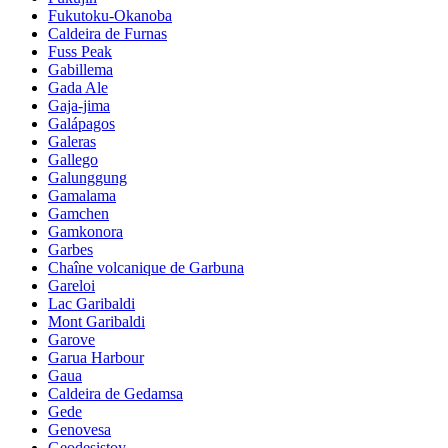
Fukutoku-Okanoba
Caldeira de Furnas
Fuss Peak
Gabillema
Gada Ale
Gaja-jima
Galápagos
Galeras
Gallego
Galunggung
Gamalama
Gamchen
Gamkonora
Garbes
Chaîne volcanique de Garbuna
Gareloi
Lac Garibaldi
Mont Garibaldi
Garove
Garua Harbour
Gaua
Caldeira de Gedamsa
Gede
Genovesa
Geodesistoy