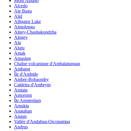
Mont Albano
Alcedo
Ale Bagu
Alid
Alligator Lake
Almolonga
Alney-Chashakondzha
Alngey
Alu
Alutu
Amak
Amasing
Chaîne volcanique d'Ambalatungan
Ambang
Île d'Ambitle
Ambre-Bobaomby
Caldeira d'Ambrym
Amiata
Amorong
Île Amsterdam
Amukta
Anatahan
Anaun
Vallée d'Andahua-Orcopampa
Andrus