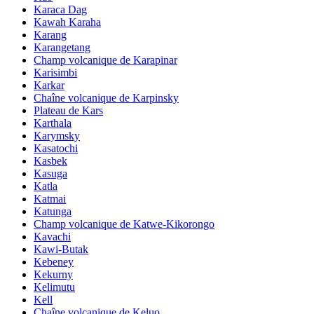
Karaca Dag
Kawah Karaha
Karang
Karangetang
Champ volcanique de Karapinar
Karisimbi
Karkar
Chaîne volcanique de Karpinsky
Plateau de Kars
Karthala
Karymsky
Kasatochi
Kasbek
Kasuga
Katla
Katmai
Katunga
Champ volcanique de Katwe-Kikorongo
Kavachi
Kawi-Butak
Kebeney
Kekurny
Kelimutu
Kell
Chaîne volcanique de Keluo