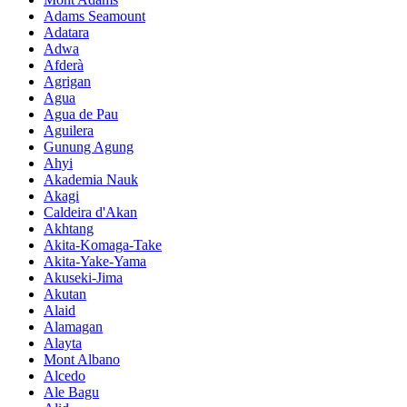
Adams Seamount
Adatara
Adwa
Afderà
Agrigan
Agua
Agua de Pau
Aguilera
Gunung Agung
Ahyi
Akademia Nauk
Akagi
Caldeira d'Akan
Akhtang
Akita-Komaga-Take
Akita-Yake-Yama
Akuseki-Jima
Akutan
Alaid
Alamagan
Alayta
Mont Albano
Alcedo
Ale Bagu