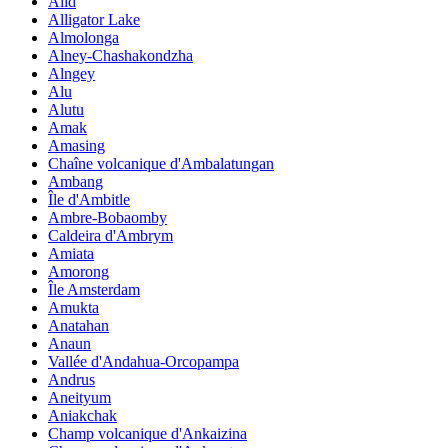
Alid
Alligator Lake
Almolonga
Alney-Chashakondzha
Alngey
Alu
Alutu
Amak
Amasing
Chaîne volcanique d'Ambalatungan
Ambang
Île d'Ambitle
Ambre-Bobaomby
Caldeira d'Ambrym
Amiata
Amorong
Île Amsterdam
Amukta
Anatahan
Anaun
Vallée d'Andahua-Orcopampa
Andrus
Aneityum
Aniakchak
Champ volcanique d'Ankaizina