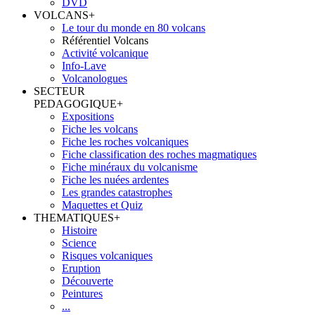
DVD
VOLCANS
+
Le tour du monde en 80 volcans
Référentiel Volcans
Activité volcanique
Info-Lave
Volcanologues
SECTEUR
PEDAGOGIQUE
+
Expositions
Fiche les volcans
Fiche les roches volcaniques
Fiche classification des roches magmatiques
Fiche minéraux du volcanisme
Fiche les nuées ardentes
Les grandes catastrophes
Maquettes et Quiz
THEMATIQUES
+
Histoire
Science
Risques volcaniques
Eruption
Découverte
Peintures
...