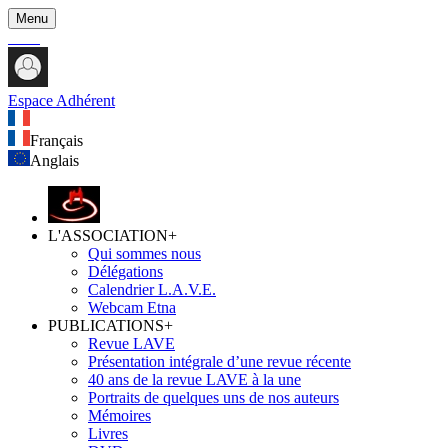
Menu
Espace Adhérent
Français
Anglais
L'ASSOCIATION
+
Qui sommes nous
Délégations
Calendrier L.A.V.E.
Webcam Etna
PUBLICATIONS
+
Revue LAVE
Présentation intégrale d’une revue récente
40 ans de la revue LAVE à la une
Portraits de quelques uns de nos auteurs
Mémoires
Livres