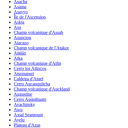
Asacha
Asama
Asavyo
Île de l'Ascension
Askja
Aso
Champ volcanique d'Assab
Asuncion
Atacazo
Champ volcanique de l'Atakor
Atitlán
Atka
Champ volcanique d'Atlin
Cerro los Atlixcos
Atsonupuri
Caldeira d'Atuel
Cerro Aucanquilcha
Champ volcanique d'Auckland
Augustine
Cerro Auquihuato
Avachinsky
Awu
Axial Seamount
Ayelu
Plateau d'Azas