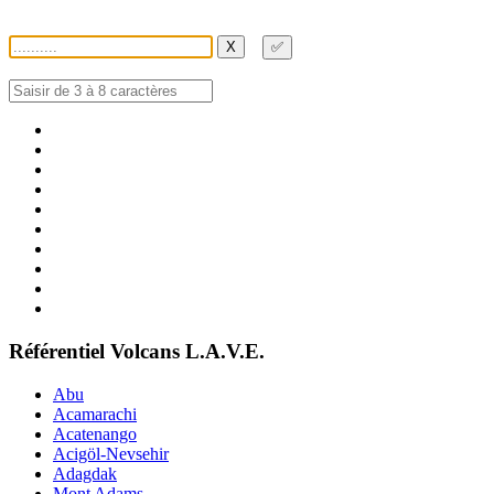
X
✅
Référentiel Volcans L.A.V.E.
Abu
Acamarachi
Acatenango
Acigöl-Nevsehir
Adagdak
Mont Adams