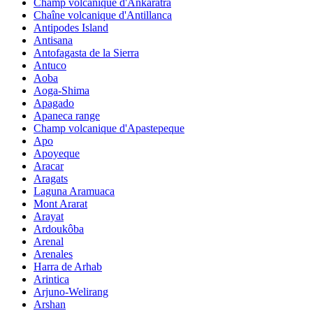
Champ volcanique d'Ankaratra
Chaîne volcanique d'Antillanca
Antipodes Island
Antisana
Antofagasta de la Sierra
Antuco
Aoba
Aoga-Shima
Apagado
Apaneca range
Champ volcanique d'Apastepeque
Apo
Apoyeque
Aracar
Aragats
Laguna Aramuaca
Mont Ararat
Arayat
Ardoukôba
Arenal
Arenales
Harra de Arhab
Arintica
Arjuno-Welirang
Arshan