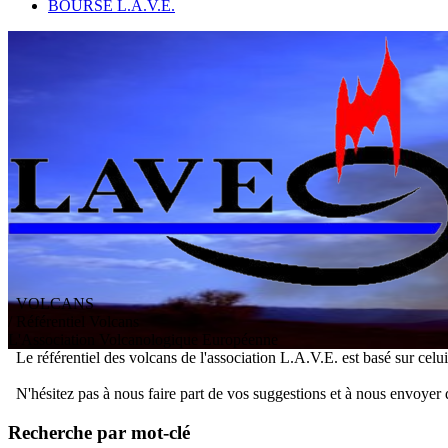
BOURSE L.A.V.E.
VOLCANS
/ Référentiel Volcans
L
'
A
ssociation
V
olcanologique
E
uropéenne
Le référentiel des volcans de l'association L.A.V.E. est basé sur celu
N'hésitez pas à nous faire part de vos suggestions et à nous envoyer 
Recherche par mot-clé