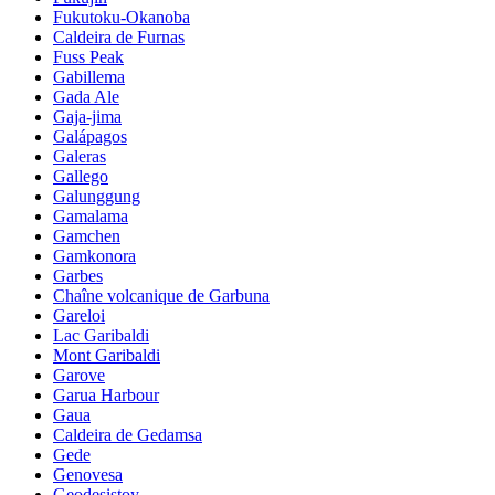
Fukutoku-Okanoba
Caldeira de Furnas
Fuss Peak
Gabillema
Gada Ale
Gaja-jima
Galápagos
Galeras
Gallego
Galunggung
Gamalama
Gamchen
Gamkonora
Garbes
Chaîne volcanique de Garbuna
Gareloi
Lac Garibaldi
Mont Garibaldi
Garove
Garua Harbour
Gaua
Caldeira de Gedamsa
Gede
Genovesa
Geodesistoy