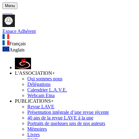
Menu
Espace Adhérent
Français
Anglais
L'ASSOCIATION
+
Qui sommes nous
Délégations
Calendrier L.A.V.E.
Webcam Etna
PUBLICATIONS
+
Revue LAVE
Présentation intégrale d’une revue récente
40 ans de la revue LAVE à la une
Portraits de quelques uns de nos auteurs
Mémoires
Livres