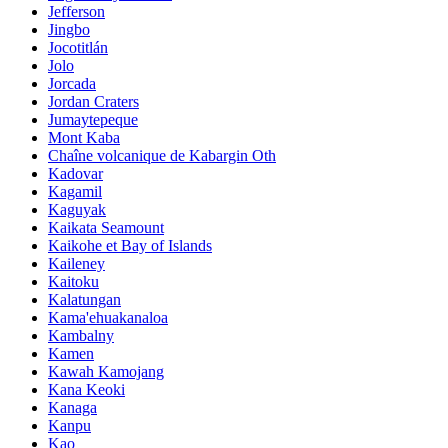
Jefferson
Jingbo
Jocotitlán
Jolo
Jorcada
Jordan Craters
Jumaytepeque
Mont Kaba
Chaîne volcanique de Kabargin Oth
Kadovar
Kagamil
Kaguyak
Kaikata Seamount
Kaikohe et Bay of Islands
Kaileney
Kaitoku
Kalatungan
Kama'ehuakanaloa
Kambalny
Kamen
Kawah Kamojang
Kana Keoki
Kanaga
Kanpu
Kao