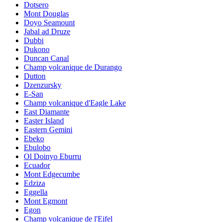
Dotsero
Mont Douglas
Doyo Seamount
Jabal ad Druze
Dubbi
Dukono
Duncan Canal
Champ volcanique de Durango
Dutton
Dzenzursky
E-San
Champ volcanique d'Eagle Lake
East Diamante
Easter Island
Eastern Gemini
Ebeko
Ebulobo
Ol Doinyo Eburru
Ecuador
Mont Edgecumbe
Edziza
Eggella
Mont Egmont
Egon
Champ volcanique de l'Eifel