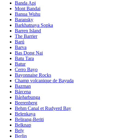
Banda Api
Mont Bandai
Banua Wuhu
Baransky
Barkhatnaya Sopka
Barren Island
The Barrier
Barú
Barva
Bas Dong Nai
Batu Tara
Batur
Cerro Bayo
Bayonnaise Rocks
Champ volcanique de Bayuda
Bazman
Bárcena
Bárðarbunga
Beerenberg
Behm Canal et Rudyerd Bay
Belenkaya
Belirang-Beriti
Belknap
Bely
Berlin