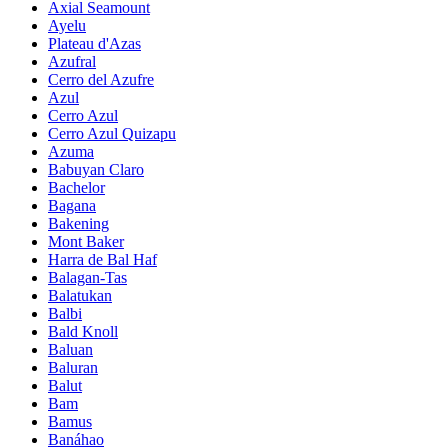
Axial Seamount
Ayelu
Plateau d'Azas
Azufral
Cerro del Azufre
Azul
Cerro Azul
Cerro Azul Quizapu
Azuma
Babuyan Claro
Bachelor
Bagana
Bakening
Mont Baker
Harra de Bal Haf
Balagan-Tas
Balatukan
Balbi
Bald Knoll
Baluan
Baluran
Balut
Bam
Bamus
Banáhao