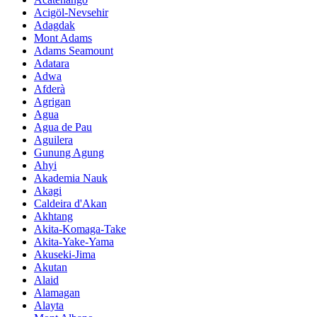
Acigöl-Nevsehir
Adagdak
Mont Adams
Adams Seamount
Adatara
Adwa
Afderà
Agrigan
Agua
Agua de Pau
Aguilera
Gunung Agung
Ahyi
Akademia Nauk
Akagi
Caldeira d'Akan
Akhtang
Akita-Komaga-Take
Akita-Yake-Yama
Akuseki-Jima
Akutan
Alaid
Alamagan
Alayta