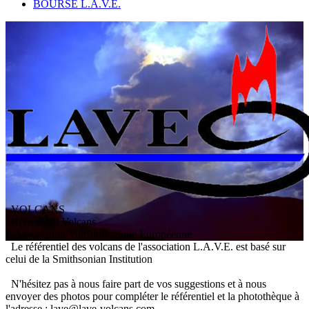
BOURSE L.A.V.E.
VOLCANS
/ Référentiel Volcans
L
'
A
ssociation
V
olcanologique
E
uropéenne
Le référentiel des volcans de l'association L.A.V.E. est basé sur
celui de la Smithsonian Institution
N'hésitez pas à nous faire part de vos suggestions et à nous
envoyer des photos pour compléter le référentiel et la photothèque à
l'adresse : lave@lave-volcans.com