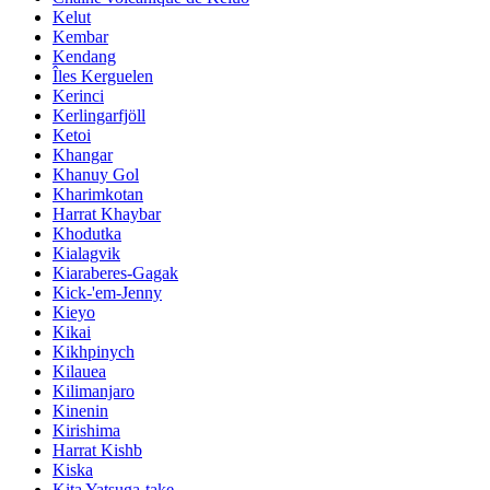
Kelut
Kembar
Kendang
Îles Kerguelen
Kerinci
Kerlingarfjöll
Ketoi
Khangar
Khanuy Gol
Kharimkotan
Harrat Khaybar
Khodutka
Kialagvik
Kiaraberes-Gagak
Kick-'em-Jenny
Kieyo
Kikai
Kikhpinych
Kilauea
Kilimanjaro
Kinenin
Kirishima
Harrat Kishb
Kiska
Kita Yatsuga-take