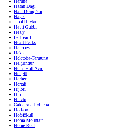
Haruna
Hasan Dagi
Haut Dong Nai
Hayes
Jabal Haylan
Hayli Gubbi
Healy
Île Heard
Heart Peaks
Heimaey
Hekla
Helatoba-Tarutung
Helgrindur
Hell's Half Acre
Hengill
Herbert
Hertali
Hijiori
Hiri
Hiuchi
Caldeira d'Hobicha
Hodson
Hofsjökull
Homa Mountain
Home Reef