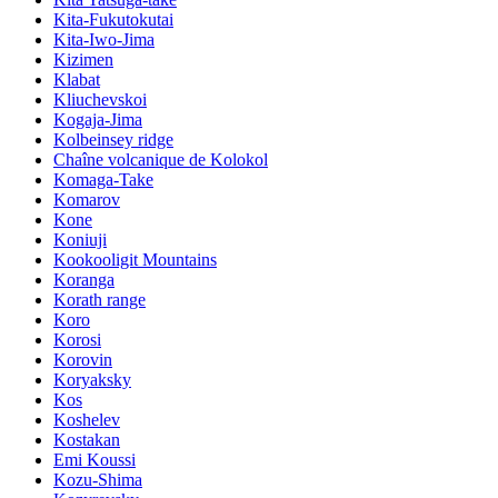
Kita-Fukutokutai
Kita-Iwo-Jima
Kizimen
Klabat
Kliuchevskoi
Kogaja-Jima
Kolbeinsey ridge
Chaîne volcanique de Kolokol
Komaga-Take
Komarov
Kone
Koniuji
Kookooligit Mountains
Koranga
Korath range
Koro
Korosi
Korovin
Koryaksky
Kos
Koshelev
Kostakan
Emi Koussi
Kozu-Shima