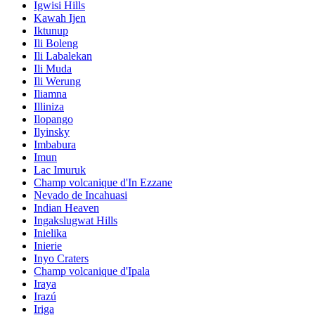
Igwisi Hills
Kawah Ijen
Iktunup
Ili Boleng
Ili Labalekan
Ili Muda
Ili Werung
Iliamna
Illiniza
Ilopango
Ilyinsky
Imbabura
Imun
Lac Imuruk
Champ volcanique d'In Ezzane
Nevado de Incahuasi
Indian Heaven
Ingakslugwat Hills
Inielika
Inierie
Inyo Craters
Champ volcanique d'Ipala
Iraya
Irazú
Iriga