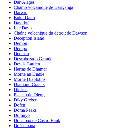
Dar-Alages
Champ volcanique de Dariganga
Darwin
Bukit Daun
Davidof
Lac Davis
Chaîne volcanique du détroit de Dawson
Deception Island
Demon
Dempo
Denison
Descabezado Grande
Devils Garden
Harras de Dhamar
Morne au Diable
Morne Diablotins
Diamond Craters
Didicas
Plateau de Dieng
Diky Greben
Dofen
Doma Peaks
Domuyo
Don Joao de Castro Bank
Doña Juana