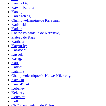
Karaca Dag
Kawah Karaha
Karang
Karangetang
Champ volcanique de Karapinar
Karisimbi
Karkar
Chaîne volcanique de Karpinsky
Plateau de Kars
Karthala
Karymsky
Kasatochi
Kasbek
Kasuga
Katla
Katmai
Katunga
Champ volcanique de Katwe-Kikorongo
Kavachi
Kawi-Butak
Kebeney
Kekurny
Kelimutu
Kell
Chaîne volcanique de Keluo