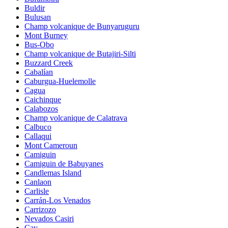
Buldir
Bulusan
Champ volcanique de Bunyaruguru
Mont Burney
Bus-Obo
Champ volcanique de Butajiri-Silti
Buzzard Creek
Cabalían
Caburgua-Huelemolle
Cagua
Caichinque
Calabozos
Champ volcanique de Calatrava
Calbuco
Callaqui
Mont Cameroun
Camiguin
Camiguin de Babuyanes
Candlemas Island
Canlaon
Carlisle
Carrán-Los Venados
Carrizozo
Nevados Casiri
Cay