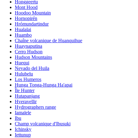
Honggeertu
Mont Hood
Hoodoo Mountain
Hornopirén
Hrómundartindur
Hualalai
Huambo
Chaîne volcanique de Huanquihue
Huaynaputina
Cerro Hudson
Hudson Mountains
Huequi
Nevado del Huila
Hulubelu
Los Humeros
Hunga Tonga-Hunga Ha'apai
Île Hunter
Hutapanjang
Hveravellir
Hydrographers range
Iamalele
Ibu
Champ volcanique d'Ibusuki
Ichinsky
Iettunup