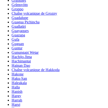
Grimsnes
Grímsvötn
Groppo
Chaîne volcanique de Grozny
Guadalupe
Guagua Pichincha
Guallatiri
Guayaques
Guazapa
Gufa
Guguan
Guntur
Gunungapi Wetar
Hachijo-Jima
Hachimantai
Hainan Dao
Chaîne volcanique de Hakkoda
Hakone
Haku-San
Haleakala
Halla
Hanish
Hargy
Harrah
Haruj