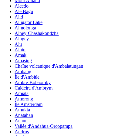
Mont Albano
Alcedo
Ale Bagu
Alid
Alligator Lake
Almolonga
Alney-Chashakondzha
Alngey
Alu
Alutu
Amak
Amasing
Chaîne volcanique d'Ambalatungan
Ambang
Île d'Ambitle
Ambre-Bobaomby
Caldeira d'Ambrym
Amiata
Amorong
Île Amsterdam
Amukta
Anatahan
Anaun
Vallée d'Andahua-Orcopampa
Andrus