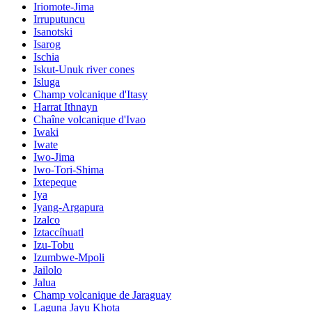
Iriomote-Jima
Irruputuncu
Isanotski
Isarog
Ischia
Iskut-Unuk river cones
Isluga
Champ volcanique d'Itasy
Harrat Ithnayn
Chaîne volcanique d'Ivao
Iwaki
Iwate
Iwo-Jima
Iwo-Tori-Shima
Ixtepeque
Iya
Iyang-Argapura
Izalco
Iztaccíhuatl
Izu-Tobu
Izumbwe-Mpoli
Jailolo
Jalua
Champ volcanique de Jaraguay
Laguna Jayu Khota