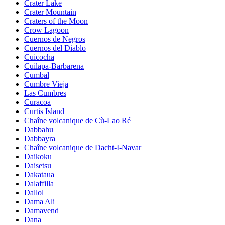
Crater Lake
Crater Mountain
Craters of the Moon
Crow Lagoon
Cuernos de Negros
Cuernos del Diablo
Cuicocha
Cuilapa-Barbarena
Cumbal
Cumbre Vieja
Las Cumbres
Curacoa
Curtis Island
Chaîne volcanique de Cù-Lao Ré
Dabbahu
Dabbayra
Chaîne volcanique de Dacht-I-Navar
Daikoku
Daisetsu
Dakataua
Dalaffilla
Dallol
Dama Ali
Damavend
Dana