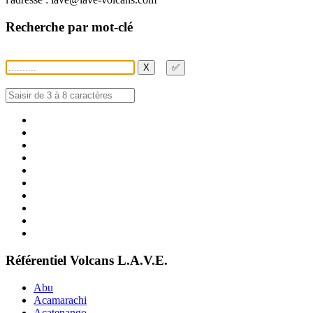
Recherche par mot-clé
X
✅
Référentiel Volcans L.A.V.E.
Abu
Acamarachi
Acatenango