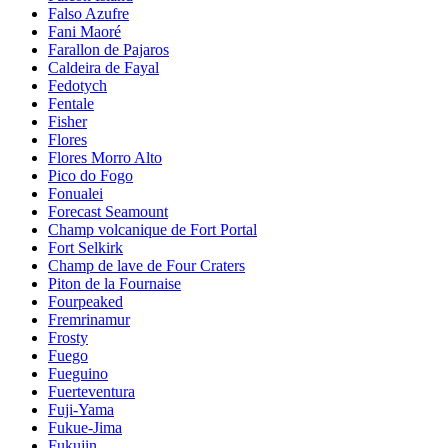
Falso Azufre
Fani Maoré
Farallon de Pajaros
Caldeira de Fayal
Fedotych
Fentale
Fisher
Flores
Flores Morro Alto
Pico do Fogo
Fonualei
Forecast Seamount
Champ volcanique de Fort Portal
Fort Selkirk
Champ de lave de Four Craters
Piton de la Fournaise
Fourpeaked
Fremrinamur
Frosty
Fuego
Fueguino
Fuerteventura
Fuji-Yama
Fukue-Jima
Fukujin