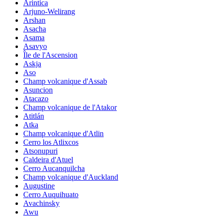
Arintica
Arjuno-Welirang
Arshan
Asacha
Asama
Asavyo
Île de l'Ascension
Askja
Aso
Champ volcanique d'Assab
Asuncion
Atacazo
Champ volcanique de l'Atakor
Atitlán
Atka
Champ volcanique d'Atlin
Cerro los Atlixcos
Atsonupuri
Caldeira d'Atuel
Cerro Aucanquilcha
Champ volcanique d'Auckland
Augustine
Cerro Auquihuato
Avachinsky
Awu