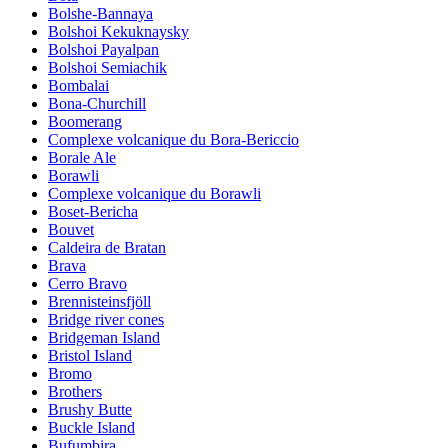
Bolshe-Bannaya
Bolshoi Kekuknaysky
Bolshoi Payalpan
Bolshoi Semiachik
Bombalai
Bona-Churchill
Boomerang
Complexe volcanique du Bora-Bericcio
Borale Ale
Borawli
Complexe volcanique du Borawli
Boset-Bericha
Bouvet
Caldeira de Bratan
Brava
Cerro Bravo
Brennisteinsfjöll
Bridge river cones
Bridgeman Island
Bristol Island
Bromo
Brothers
Brushy Butte
Buckle Island
Bufumbira