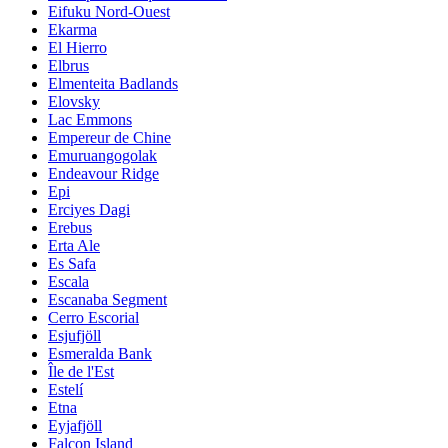
Eifuku Nord-Ouest
Ekarma
El Hierro
Elbrus
Elmenteita Badlands
Elovsky
Lac Emmons
Empereur de Chine
Emuruangogolak
Endeavour Ridge
Epi
Erciyes Dagi
Erebus
Erta Ale
Es Safa
Escala
Escanaba Segment
Cerro Escorial
Esjufjöll
Esmeralda Bank
Île de l'Est
Estelí
Etna
Eyjafjöll
Falcon Island