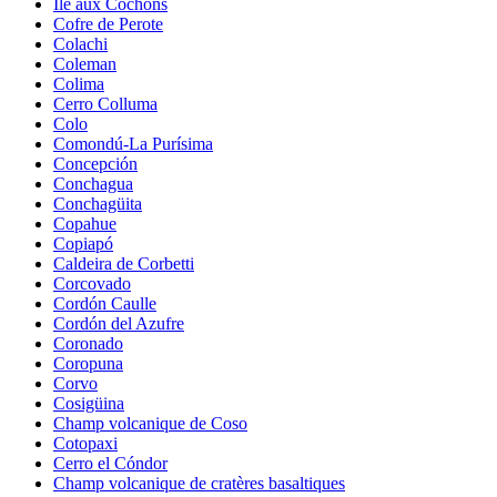
Île aux Cochons
Cofre de Perote
Colachi
Coleman
Colima
Cerro Colluma
Colo
Comondú-La Purísima
Concepción
Conchagua
Conchagüita
Copahue
Copiapó
Caldeira de Corbetti
Corcovado
Cordón Caulle
Cordón del Azufre
Coronado
Coropuna
Corvo
Cosigüina
Champ volcanique de Coso
Cotopaxi
Cerro el Cóndor
Champ volcanique de cratères basaltiques