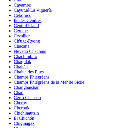
Cayambe
Cayutué-La Viguería
Ceboruco
Île des Cendres
Central Island
Cereme
Cézallier
Ch'uga-Ryong
Chacana
Nevado Chachani
Chachimbiro
Chagulak
Chaitén
Chaîne des Puys
Champs Phlégréens
Champs Phlégréens de la Mer de Sicile
Changbaishan
Chao
Cerro Chascon
Cherny
Cherpuk
Chichinautzin
El Chichón
Chiginagak