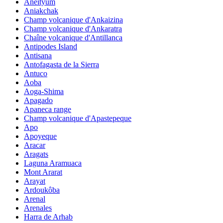
Aneityum
Aniakchak
Champ volcanique d'Ankaizina
Champ volcanique d'Ankaratra
Chaîne volcanique d'Antillanca
Antipodes Island
Antisana
Antofagasta de la Sierra
Antuco
Aoba
Aoga-Shima
Apagado
Apaneca range
Champ volcanique d'Apastepeque
Apo
Apoyeque
Aracar
Aragats
Laguna Aramuaca
Mont Ararat
Arayat
Ardoukôba
Arenal
Arenales
Harra de Arhab