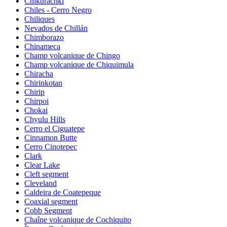
Chikurachki
Chiles - Cerro Negro
Chiliques
Nevados de Chillán
Chimborazo
Chinameca
Champ volcanique de Chingo
Champ volcanique de Chiquimula
Chiracha
Chirinkotan
Chirip
Chirpoi
Chokai
Chyulu Hills
Cerro el Ciguatepe
Cinnamon Butte
Cerro Cinotepec
Clark
Clear Lake
Cleft segment
Cleveland
Caldeira de Coatepeque
Coaxial segment
Cobb Segment
Chaîne volcanique de Cochiquito