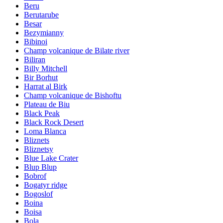
Beru
Berutarube
Besar
Bezymianny
Bibinoi
Champ volcanique de Bilate river
Biliran
Billy Mitchell
Bir Borhut
Harrat al Birk
Champ volcanique de Bishoftu
Plateau de Biu
Black Peak
Black Rock Desert
Loma Blanca
Bliznets
Bliznetsy
Blue Lake Crater
Blup Blup
Bobrof
Bogatyr ridge
Bogoslof
Boina
Boisa
Bola