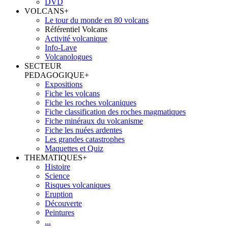
DVD
VOLCANS
+
Le tour du monde en 80 volcans
Référentiel Volcans
Activité volcanique
Info-Lave
Volcanologues
SECTEUR
PEDAGOGIQUE
+
Expositions
Fiche les volcans
Fiche les roches volcaniques
Fiche classification des roches magmatiques
Fiche minéraux du volcanisme
Fiche les nuées ardentes
Les grandes catastrophes
Maquettes et Quiz
THEMATIQUES
+
Histoire
Science
Risques volcaniques
Eruption
Découverte
Peintures
...