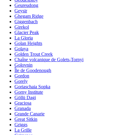
Geureudong
Geysir
Ghegam Ridge
Giggenbach
Girekol
Glacier Peak
La Gloria
Golan Heights
Golaya
Golden Trout Creek
Chaîne volcanique de Golets-Tornyi
Golovnin
Île de Goodenough
Gordon
Gorely
Goriaschaia Sopka
Gorny Institute
Göllü Dagi
Graciosa
Granada
Grande Canarie
Great Sitkin
Griggs
La Grille