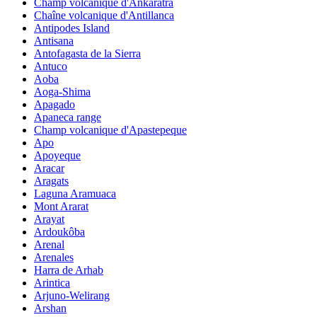
Champ volcanique d'Ankaratra
Chaîne volcanique d'Antillanca
Antipodes Island
Antisana
Antofagasta de la Sierra
Antuco
Aoba
Aoga-Shima
Apagado
Apaneca range
Champ volcanique d'Apastepeque
Apo
Apoyeque
Aracar
Aragats
Laguna Aramuaca
Mont Ararat
Arayat
Ardoukôba
Arenal
Arenales
Harra de Arhab
Arintica
Arjuno-Welirang
Arshan