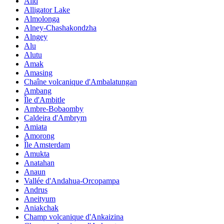
Alid
Alligator Lake
Almolonga
Alney-Chashakondzha
Alngey
Alu
Alutu
Amak
Amasing
Chaîne volcanique d'Ambalatungan
Ambang
Île d'Ambitle
Ambre-Bobaomby
Caldeira d'Ambrym
Amiata
Amorong
Île Amsterdam
Amukta
Anatahan
Anaun
Vallée d'Andahua-Orcopampa
Andrus
Aneityum
Aniakchak
Champ volcanique d'Ankaizina