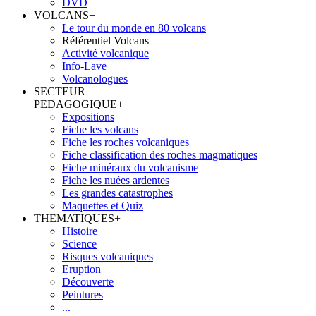
DVD
VOLCANS
+
Le tour du monde en 80 volcans
Référentiel Volcans
Activité volcanique
Info-Lave
Volcanologues
SECTEUR
PEDAGOGIQUE
+
Expositions
Fiche les volcans
Fiche les roches volcaniques
Fiche classification des roches magmatiques
Fiche minéraux du volcanisme
Fiche les nuées ardentes
Les grandes catastrophes
Maquettes et Quiz
THEMATIQUES
+
Histoire
Science
Risques volcaniques
Eruption
Découverte
Peintures
...