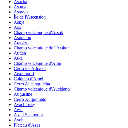
Asacha
Asama
Asavyo
Île de l'Ascension
Askja
Aso
Champ volcanique d'Assab
Asuncion
Atacazo
Champ volcanique de l'Atakor
Atitlán
Atka
Champ volcanique d'Atlin
Cerro los Atlixcos
Atsonupuri
Caldeira d'Atuel
Cerro Aucanquilcha
Champ volcanique d'Auckland
Augustine
Cerro Auquihuato
Avachinsky
Awu
Axial Seamount
Ayelu
Plateau d'Azas