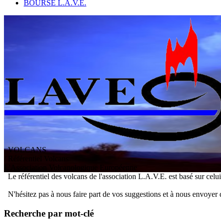
BOURSE L.A.V.E.
VOLCANS
/ Référentiel Volcans
L
'
A
ssociation
V
olcanologique
E
uropéenne
Le référentiel des volcans de l'association L.A.V.E. est basé sur celu
N'hésitez pas à nous faire part de vos suggestions et à nous envoyer 
Recherche par mot-clé