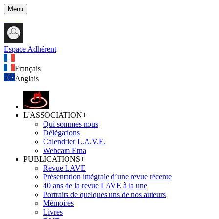
Menu
Espace Adhérent
Français
Anglais
L'ASSOCIATION
+
Qui sommes nous
Délégations
Calendrier L.A.V.E.
Webcam Etna
PUBLICATIONS
+
Revue LAVE
Présentation intégrale d’une revue récente
40 ans de la revue LAVE à la une
Portraits de quelques uns de nos auteurs
Mémoires
Livres