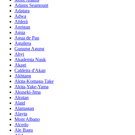
Adams Seamount
Adatara
Adwa
Afderà
Agrigan
Agua
Agua de Pau
Aguilera
Gunung Agung
Ahyi
Akademia Nauk
Akagi
Caldeira d'Akan
Akhtang
Akita-Komaga-Take
Akita-Yake-Yama
Akuseki-Jima
Akutan
Alaid
Alamagan
Alayta
Mont Albano
Alcedo
Ale Bagu