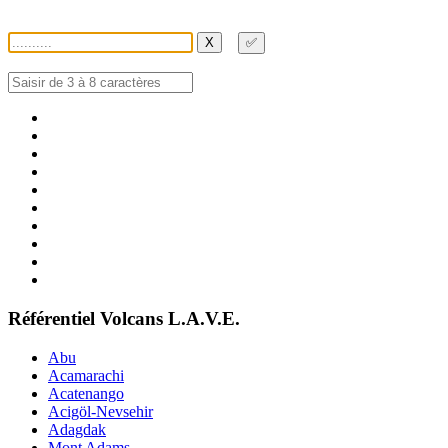
X
✅
Référentiel Volcans L.A.V.E.
Abu
Acamarachi
Acatenango
Acigöl-Nevsehir
Adagdak
Mont Adams