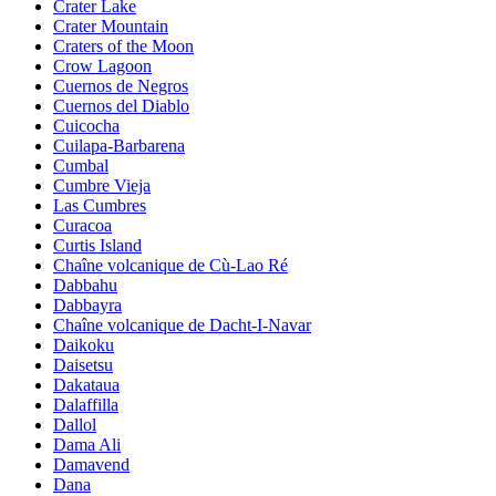
Crater Lake
Crater Mountain
Craters of the Moon
Crow Lagoon
Cuernos de Negros
Cuernos del Diablo
Cuicocha
Cuilapa-Barbarena
Cumbal
Cumbre Vieja
Las Cumbres
Curacoa
Curtis Island
Chaîne volcanique de Cù-Lao Ré
Dabbahu
Dabbayra
Chaîne volcanique de Dacht-I-Navar
Daikoku
Daisetsu
Dakataua
Dalaffilla
Dallol
Dama Ali
Damavend
Dana