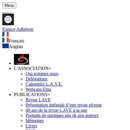
Menu
Espace Adhérent
Français
Anglais
L'ASSOCIATION
+
Qui sommes nous
Délégations
Calendrier L.A.V.E.
Webcam Etna
PUBLICATIONS
+
Revue LAVE
Présentation intégrale d’une revue récente
40 ans de la revue LAVE à la une
Portraits de quelques uns de nos auteurs
Mémoires
Livres