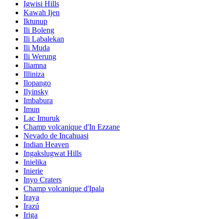
Igwisi Hills
Kawah Ijen
Iktunup
Ili Boleng
Ili Labalekan
Ili Muda
Ili Werung
Iliamna
Illiniza
Ilopango
Ilyinsky
Imbabura
Imun
Lac Imuruk
Champ volcanique d'In Ezzane
Nevado de Incahuasi
Indian Heaven
Ingakslugwat Hills
Inielika
Inierie
Inyo Craters
Champ volcanique d'Ipala
Iraya
Irazú
Iriga