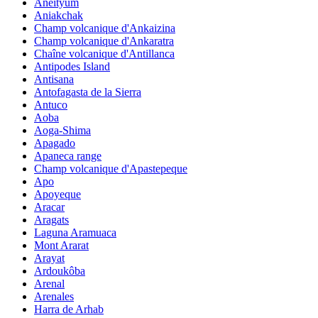
Aneityum
Aniakchak
Champ volcanique d'Ankaizina
Champ volcanique d'Ankaratra
Chaîne volcanique d'Antillanca
Antipodes Island
Antisana
Antofagasta de la Sierra
Antuco
Aoba
Aoga-Shima
Apagado
Apaneca range
Champ volcanique d'Apastepeque
Apo
Apoyeque
Aracar
Aragats
Laguna Aramuaca
Mont Ararat
Arayat
Ardoukôba
Arenal
Arenales
Harra de Arhab