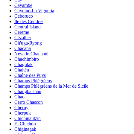
Cayambe
Cayutué-La Viguería
Ceboruco
Île des Cendres
Central Island
Cereme
Cézallier
Ch'uga-Ryong
Chacana
Nevado Chachani
Chachimbiro
Chagulak
Chaitén
Chaîne des Puys
Champs Phlégréens
Champs Phlégréens de la Mer de Sicile
Changbaishan
Chao
Cerro Chascon
Cherny
Cherpuk
Chichinautzin
El Chichón
Chiginagak