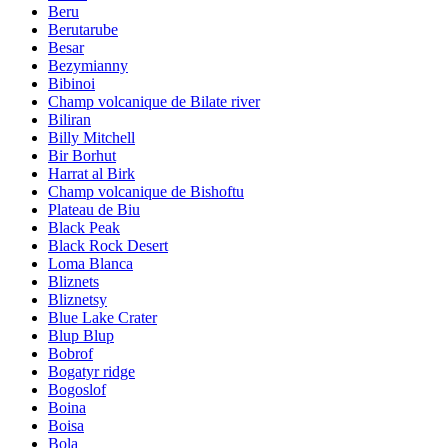
Beru
Berutarube
Besar
Bezymianny
Bibinoi
Champ volcanique de Bilate river
Biliran
Billy Mitchell
Bir Borhut
Harrat al Birk
Champ volcanique de Bishoftu
Plateau de Biu
Black Peak
Black Rock Desert
Loma Blanca
Bliznets
Bliznetsy
Blue Lake Crater
Blup Blup
Bobrof
Bogatyr ridge
Bogoslof
Boina
Boisa
Bola