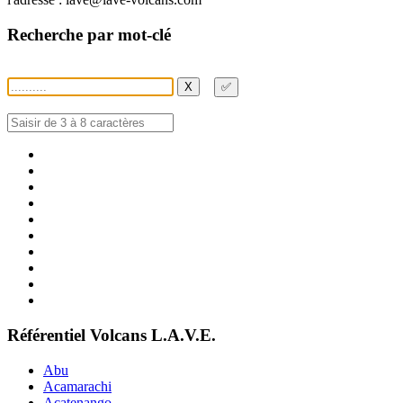
Recherche par mot-clé
X
✅
Référentiel Volcans L.A.V.E.
Abu
Acamarachi
Acatenango