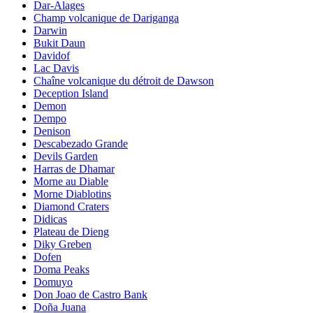
Dar-Alages
Champ volcanique de Dariganga
Darwin
Bukit Daun
Davidof
Lac Davis
Chaîne volcanique du détroit de Dawson
Deception Island
Demon
Dempo
Denison
Descabezado Grande
Devils Garden
Harras de Dhamar
Morne au Diable
Morne Diablotins
Diamond Craters
Didicas
Plateau de Dieng
Diky Greben
Dofen
Doma Peaks
Domuyo
Don Joao de Castro Bank
Doña Juana