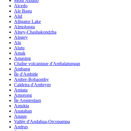
Mont Albano
Alcedo
Ale Bagu
Alid
Alligator Lake
Almolonga
Alney-Chashakondzha
Alngey
Alu
Alutu
Amak
Amasing
Chaîne volcanique d'Ambalatungan
Ambang
Île d'Ambitle
Ambre-Bobaomby
Caldeira d'Ambrym
Amiata
Amorong
Île Amsterdam
Amukta
Anatahan
Anaun
Vallée d'Andahua-Orcopampa
Andrus