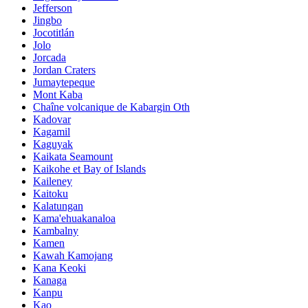
Jefferson
Jingbo
Jocotitlán
Jolo
Jorcada
Jordan Craters
Jumaytepeque
Mont Kaba
Chaîne volcanique de Kabargin Oth
Kadovar
Kagamil
Kaguyak
Kaikata Seamount
Kaikohe et Bay of Islands
Kaileney
Kaitoku
Kalatungan
Kama'ehuakanaloa
Kambalny
Kamen
Kawah Kamojang
Kana Keoki
Kanaga
Kanpu
Kao