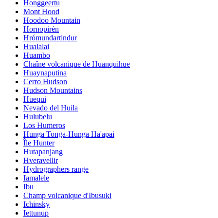
Honggeertu
Mont Hood
Hoodoo Mountain
Hornopirén
Hrómundartindur
Hualalai
Huambo
Chaîne volcanique de Huanquihue
Huaynaputina
Cerro Hudson
Hudson Mountains
Huequi
Nevado del Huila
Hulubelu
Los Humeros
Hunga Tonga-Hunga Ha'apai
Île Hunter
Hutapanjang
Hveravellir
Hydrographers range
Iamalele
Ibu
Champ volcanique d'Ibusuki
Ichinsky
Iettunup