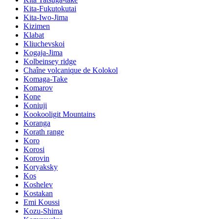
Kita-Fukutokutai
Kita-Iwo-Jima
Kizimen
Klabat
Kliuchevskoi
Kogaja-Jima
Kolbeinsey ridge
Chaîne volcanique de Kolokol
Komaga-Take
Komarov
Kone
Koniuji
Kookooligit Mountains
Koranga
Korath range
Koro
Korosi
Korovin
Koryaksky
Kos
Koshelev
Kostakan
Emi Koussi
Kozu-Shima