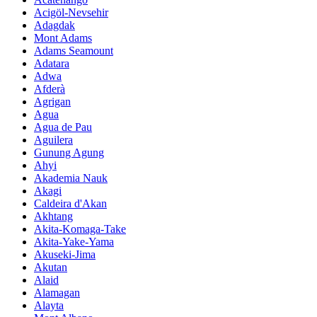
Acigöl-Nevsehir
Adagdak
Mont Adams
Adams Seamount
Adatara
Adwa
Afderà
Agrigan
Agua
Agua de Pau
Aguilera
Gunung Agung
Ahyi
Akademia Nauk
Akagi
Caldeira d'Akan
Akhtang
Akita-Komaga-Take
Akita-Yake-Yama
Akuseki-Jima
Akutan
Alaid
Alamagan
Alayta