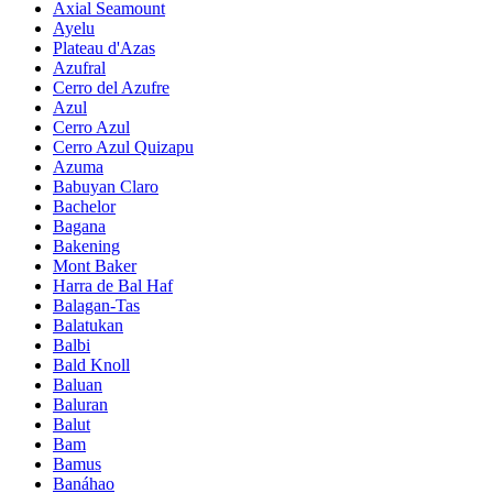
Axial Seamount
Ayelu
Plateau d'Azas
Azufral
Cerro del Azufre
Azul
Cerro Azul
Cerro Azul Quizapu
Azuma
Babuyan Claro
Bachelor
Bagana
Bakening
Mont Baker
Harra de Bal Haf
Balagan-Tas
Balatukan
Balbi
Bald Knoll
Baluan
Baluran
Balut
Bam
Bamus
Banáhao