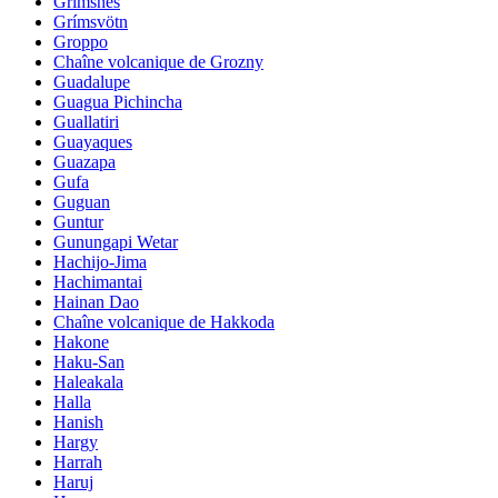
Grimsnes
Grímsvötn
Groppo
Chaîne volcanique de Grozny
Guadalupe
Guagua Pichincha
Guallatiri
Guayaques
Guazapa
Gufa
Guguan
Guntur
Gunungapi Wetar
Hachijo-Jima
Hachimantai
Hainan Dao
Chaîne volcanique de Hakkoda
Hakone
Haku-San
Haleakala
Halla
Hanish
Hargy
Harrah
Haruj