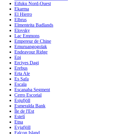
Eifuku Nord-Ouest
Ekarma
El Hierro
Elbrus
Elmenteita Badlands
Elovsky
Lac Emmons
Empereur de Chine
Emuruangogolak
Endeavour Ridge
Epi
Erciyes Dagi
Erebus
Erta Ale
Es Safa
Escala
Escanaba Segment
Cerro Escorial
Esjufjöll
Esmeralda Bank
Île de l'Est
Estelí
Etna
Eyjafjöll
Falcon Island