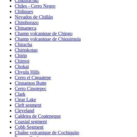
Chikurachki
Chiles - Cerro Negro
Chiliques
Nevados de Chillán
Chimborazo
Chinameca
Champ volcanique de Chingo
Champ volcanique de Chiquimula
Chiracha
Chirinkotan
Chirip
Chirpoi
Chokai
Chyulu Hills
Cerro el Ciguatepe
Cinnamon Butte
Cerro Cinotepec
Clark
Clear Lake
Cleft segment
Cleveland
Caldeira de Coatepeque
Coaxial segment
Cobb Segment
Chaîne volcanique de Cochiquito