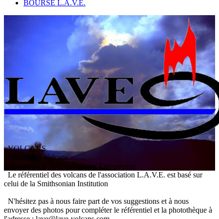
BOURSE L.A.V.E.
VOLCANS
/ Référentiel Volcans
L
'
A
ssociation
V
olcanologique
E
uropéenne
Le référentiel des volcans de l'association L.A.V.E. est basé sur
celui de la Smithsonian Institution
N'hésitez pas à nous faire part de vos suggestions et à nous
envoyer des photos pour compléter le référentiel et la photothèque à
l'adresse : lave@lave-volcans.com