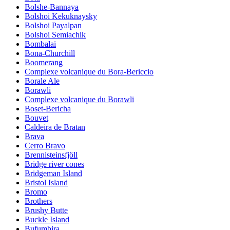
Bolshe-Bannaya
Bolshoi Kekuknaysky
Bolshoi Payalpan
Bolshoi Semiachik
Bombalai
Bona-Churchill
Boomerang
Complexe volcanique du Bora-Bericcio
Borale Ale
Borawli
Complexe volcanique du Borawli
Boset-Bericha
Bouvet
Caldeira de Bratan
Brava
Cerro Bravo
Brennisteinsfjöll
Bridge river cones
Bridgeman Island
Bristol Island
Bromo
Brothers
Brushy Butte
Buckle Island
Bufumbira