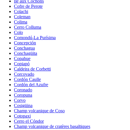
Île aux Cochons
Cofre de Perote
Colachi
Coleman
Colima
Cerro Colluma
Colo
Comondú-La Purísima
Concepción
Conchagua
Conchagüita
Copahue
Copiapó
Caldeira de Corbetti
Corcovado
Cordón Caulle
Cordón del Azufre
Coronado
Coropuna
Corvo
Cosigüina
Champ volcanique de Coso
Cotopaxi
Cerro el Cóndor
Champ volcanique de cratères basaltiques