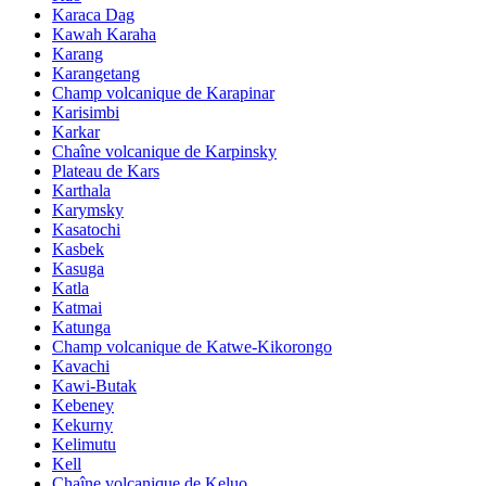
Karaca Dag
Kawah Karaha
Karang
Karangetang
Champ volcanique de Karapinar
Karisimbi
Karkar
Chaîne volcanique de Karpinsky
Plateau de Kars
Karthala
Karymsky
Kasatochi
Kasbek
Kasuga
Katla
Katmai
Katunga
Champ volcanique de Katwe-Kikorongo
Kavachi
Kawi-Butak
Kebeney
Kekurny
Kelimutu
Kell
Chaîne volcanique de Keluo