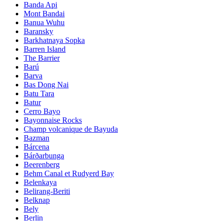
Banda Api
Mont Bandai
Banua Wuhu
Baransky
Barkhatnaya Sopka
Barren Island
The Barrier
Barú
Barva
Bas Dong Nai
Batu Tara
Batur
Cerro Bayo
Bayonnaise Rocks
Champ volcanique de Bayuda
Bazman
Bárcena
Bárðarbunga
Beerenberg
Behm Canal et Rudyerd Bay
Belenkaya
Belirang-Beriti
Belknap
Bely
Berlin