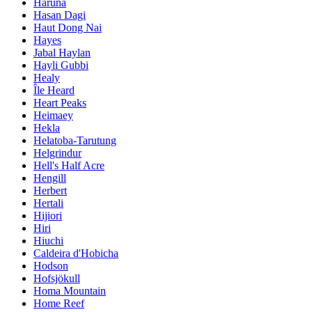
Haruna
Hasan Dagi
Haut Dong Nai
Hayes
Jabal Haylan
Hayli Gubbi
Healy
Île Heard
Heart Peaks
Heimaey
Hekla
Helatoba-Tarutung
Helgrindur
Hell's Half Acre
Hengill
Herbert
Hertali
Hijiori
Hiri
Hiuchi
Caldeira d'Hobicha
Hodson
Hofsjökull
Homa Mountain
Home Reef