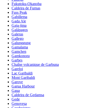
Fukutoku-Okanoba
Caldeira de Furnas
Fuss Peak
Gabillema
Gada Ale
Gaja-jima
Galápagos
Galeras
Gallego
Galunggung
Gamalama
Gamchen
Gamkonora
Garbes
Chaîne volcanique de Garbuna
Gareloi
Lac Garibaldi
Mont Garibaldi
Garove
Garua Harbour
Gaua
Caldeira de Gedamsa
Gede
Genovesa
Geodesistoy