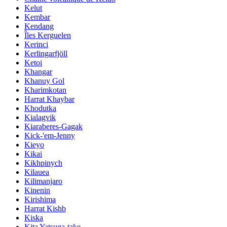
Kelut
Kembar
Kendang
Îles Kerguelen
Kerinci
Kerlingarfjöll
Ketoi
Khangar
Khanuy Gol
Kharimkotan
Harrat Khaybar
Khodutka
Kialagvik
Kiaraberes-Gagak
Kick-'em-Jenny
Kieyo
Kikai
Kikhpinych
Kilauea
Kilimanjaro
Kinenin
Kirishima
Harrat Kishb
Kiska
Kita Yatsuga-take