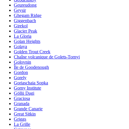
Geureudong
Geysir
Ghegam Ridge
Giggenbach
Girekol
Glacier Peak
La Gloria
Golan Heights
Golaya
Golden Trout Creek
Chaîne volcanique de Golets-Tornyi
Golovnin
Île de Goodenough
Gordon
Gorely
Goriaschaia Sopka
Gorny Institute
Göllü Dagi
Graciosa
Granada
Grande Canarie
Great Sitkin
Griggs
La Grille