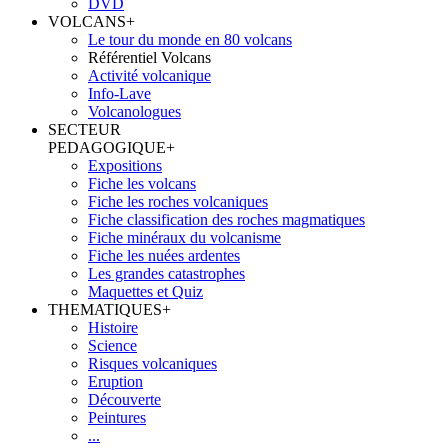
DVD
VOLCANS
+
Le tour du monde en 80 volcans
Référentiel Volcans
Activité volcanique
Info-Lave
Volcanologues
SECTEUR
PEDAGOGIQUE
+
Expositions
Fiche les volcans
Fiche les roches volcaniques
Fiche classification des roches magmatiques
Fiche minéraux du volcanisme
Fiche les nuées ardentes
Les grandes catastrophes
Maquettes et Quiz
THEMATIQUES
+
Histoire
Science
Risques volcaniques
Eruption
Découverte
Peintures
...