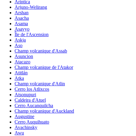
Arintica
Arjuno-Welirang
Arshan
Asacha
Asama
Asavyo
Île de l'Ascension
Askja
Aso
Champ volcanique d'Assab
Asuncion
Atacazo
Champ volcanique de l'Atakor
Atitlán
Atka
Champ volcanique d'Atlin
Cerro los Atlixcos
Atsonupuri
Caldeira d'Atuel
Cerro Aucanquilcha
Champ volcanique d'Auckland
Augustine
Cerro Auquihuato
Avachinsky
Awu