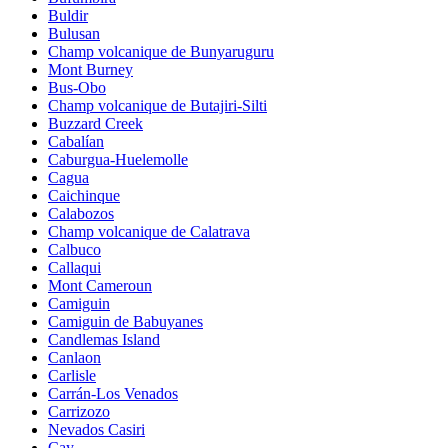
Buldir
Bulusan
Champ volcanique de Bunyaruguru
Mont Burney
Bus-Obo
Champ volcanique de Butajiri-Silti
Buzzard Creek
Cabalían
Caburgua-Huelemolle
Cagua
Caichinque
Calabozos
Champ volcanique de Calatrava
Calbuco
Callaqui
Mont Cameroun
Camiguin
Camiguin de Babuyanes
Candlemas Island
Canlaon
Carlisle
Carrán-Los Venados
Carrizozo
Nevados Casiri
Cay