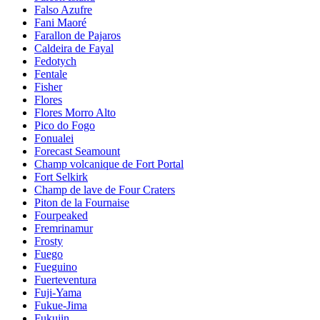
Falso Azufre
Fani Maoré
Farallon de Pajaros
Caldeira de Fayal
Fedotych
Fentale
Fisher
Flores
Flores Morro Alto
Pico do Fogo
Fonualei
Forecast Seamount
Champ volcanique de Fort Portal
Fort Selkirk
Champ de lave de Four Craters
Piton de la Fournaise
Fourpeaked
Fremrinamur
Frosty
Fuego
Fueguino
Fuerteventura
Fuji-Yama
Fukue-Jima
Fukujin