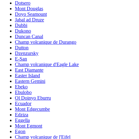
Dotsero
Mont Douglas
Doyo Seamount
Jabal ad Druze
Dubbi
Dukono
Duncan Canal
Champ volcanique de Durango
Dutton
Dzenzursky
E-San
Champ volcanique d'Eagle Lake
East Diamante
Easter Island
Eastern Gemini
Ebeko
Ebulobo
Ol Doinyo Eburru
Ecuador
Mont Edgecumbe
Edziza
Eggella
Mont Egmont
Egon
Champ volcanique de l'Eifel