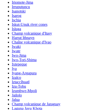
Iriomote-Jima
Irruputuncu
Isanotski
Isarog
Ischia
Iskut-Unuk river cones
Isluga
Champ volcanique d'Itasy
Harrat Ithnayn
Chaîne volcanique d'Ivao
Iwaki
Iwate
Iwo-Jima
Iwo-Tori-Shima
Ixtepeque
Iya
Iyang-Argapura
Izalco
Iztaccíhuatl
Izu-Tobu
Izumbwe-Mpoli
Jailolo
Jalua
Champ volcanique de Jaraguay
Laguna Jayu Khota