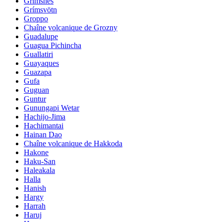
Grimsnes
Grímsvötn
Groppo
Chaîne volcanique de Grozny
Guadalupe
Guagua Pichincha
Guallatiri
Guayaques
Guazapa
Gufa
Guguan
Guntur
Gunungapi Wetar
Hachijo-Jima
Hachimantai
Hainan Dao
Chaîne volcanique de Hakkoda
Hakone
Haku-San
Haleakala
Halla
Hanish
Hargy
Harrah
Haruj