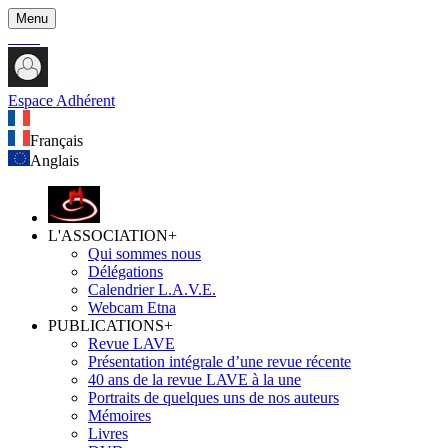
Menu
Espace Adhérent
Français
Anglais
L'ASSOCIATION
+
Qui sommes nous
Délégations
Calendrier L.A.V.E.
Webcam Etna
PUBLICATIONS
+
Revue LAVE
Présentation intégrale d’une revue récente
40 ans de la revue LAVE à la une
Portraits de quelques uns de nos auteurs
Mémoires
Livres