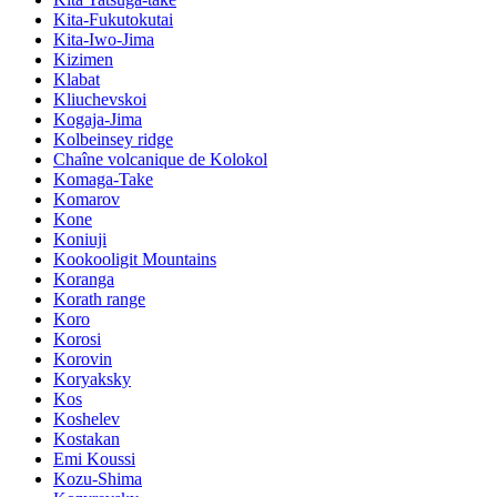
Kita-Fukutokutai
Kita-Iwo-Jima
Kizimen
Klabat
Kliuchevskoi
Kogaja-Jima
Kolbeinsey ridge
Chaîne volcanique de Kolokol
Komaga-Take
Komarov
Kone
Koniuji
Kookooligit Mountains
Koranga
Korath range
Koro
Korosi
Korovin
Koryaksky
Kos
Koshelev
Kostakan
Emi Koussi
Kozu-Shima