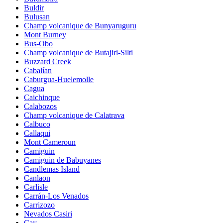
Buldir
Bulusan
Champ volcanique de Bunyaruguru
Mont Burney
Bus-Obo
Champ volcanique de Butajiri-Silti
Buzzard Creek
Cabalían
Caburgua-Huelemolle
Cagua
Caichinque
Calabozos
Champ volcanique de Calatrava
Calbuco
Callaqui
Mont Cameroun
Camiguin
Camiguin de Babuyanes
Candlemas Island
Canlaon
Carlisle
Carrán-Los Venados
Carrizozo
Nevados Casiri
Cay