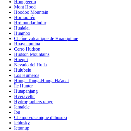
Honggeertu
Mont Hood
Hoodoo Mountain
Hornopirén
Hrómundartindur
Hualalai
Huambo
Chaîne volcanique de Huanquihue
Huaynaputina
Cerro Hudson
Hudson Mountains
Huequi
Nevado del Huila
Hulubelu
Los Humeros
Hunga Tonga-Hunga Ha'apai
Île Hunter
Hutapanjang
Hveravellir
Hydrographers range
Iamalele
Ibu
Champ volcanique d'Ibusuki
Ichinsky
Iettunup