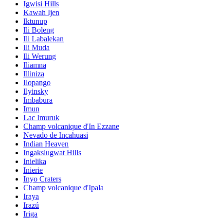
Igwisi Hills
Kawah Ijen
Iktunup
Ili Boleng
Ili Labalekan
Ili Muda
Ili Werung
Iliamna
Illiniza
Ilopango
Ilyinsky
Imbabura
Imun
Lac Imuruk
Champ volcanique d'In Ezzane
Nevado de Incahuasi
Indian Heaven
Ingakslugwat Hills
Inielika
Inierie
Inyo Craters
Champ volcanique d'Ipala
Iraya
Irazú
Iriga