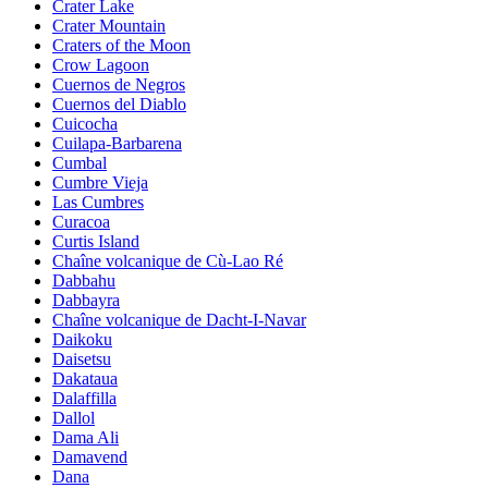
Crater Lake
Crater Mountain
Craters of the Moon
Crow Lagoon
Cuernos de Negros
Cuernos del Diablo
Cuicocha
Cuilapa-Barbarena
Cumbal
Cumbre Vieja
Las Cumbres
Curacoa
Curtis Island
Chaîne volcanique de Cù-Lao Ré
Dabbahu
Dabbayra
Chaîne volcanique de Dacht-I-Navar
Daikoku
Daisetsu
Dakataua
Dalaffilla
Dallol
Dama Ali
Damavend
Dana