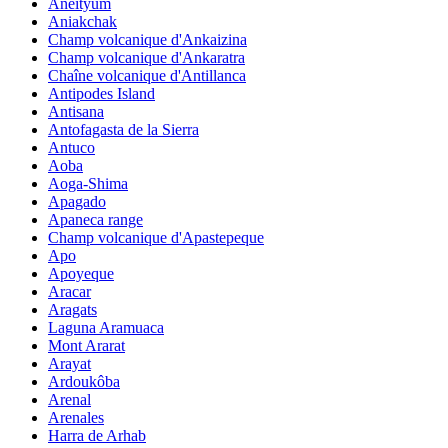
Aneityum
Aniakchak
Champ volcanique d'Ankaizina
Champ volcanique d'Ankaratra
Chaîne volcanique d'Antillanca
Antipodes Island
Antisana
Antofagasta de la Sierra
Antuco
Aoba
Aoga-Shima
Apagado
Apaneca range
Champ volcanique d'Apastepeque
Apo
Apoyeque
Aracar
Aragats
Laguna Aramuaca
Mont Ararat
Arayat
Ardoukôba
Arenal
Arenales
Harra de Arhab