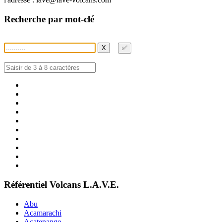
Recherche par mot-clé
X
✅
Référentiel Volcans L.A.V.E.
Abu
Acamarachi
Acatenango