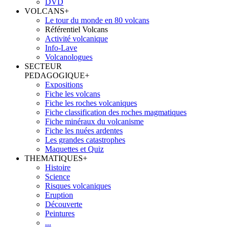
DVD
VOLCANS
+
Le tour du monde en 80 volcans
Référentiel Volcans
Activité volcanique
Info-Lave
Volcanologues
SECTEUR
PEDAGOGIQUE
+
Expositions
Fiche les volcans
Fiche les roches volcaniques
Fiche classification des roches magmatiques
Fiche minéraux du volcanisme
Fiche les nuées ardentes
Les grandes catastrophes
Maquettes et Quiz
THEMATIQUES
+
Histoire
Science
Risques volcaniques
Eruption
Découverte
Peintures
...