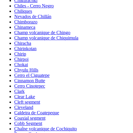
Chikurachki
Chiles - Cerro Negro
Chiliques
Nevados de Chillán
Chimborazo
Chinameca
Champ volcanique de Chingo
Champ volcanique de Chiquimula
Chiracha
Chirinkotan
Chirip
Chirpoi
Chokai
Chyulu Hills
Cerro el Ciguatepe
Cinnamon Butte
Cerro Cinotepec
Clark
Clear Lake
Cleft segment
Cleveland
Caldeira de Coatepeque
Coaxial segment
Cobb Segment
Chaîne volcanique de Cochiquito