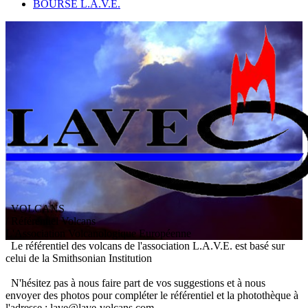
BOURSE L.A.V.E.
VOLCANS
/ Référentiel Volcans
L
'
A
ssociation
V
olcanologique
E
uropéenne
Le référentiel des volcans de l'association L.A.V.E. est basé sur
celui de la Smithsonian Institution
N'hésitez pas à nous faire part de vos suggestions et à nous
envoyer des photos pour compléter le référentiel et la photothèque à
l'adresse : lave@lave-volcans.com