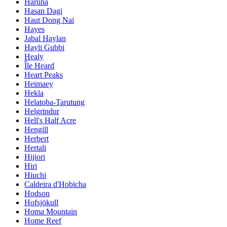
Haruna
Hasan Dagi
Haut Dong Nai
Hayes
Jabal Haylan
Hayli Gubbi
Healy
Île Heard
Heart Peaks
Heimaey
Hekla
Helatoba-Tarutung
Helgrindur
Hell's Half Acre
Hengill
Herbert
Hertali
Hijiori
Hiri
Hiuchi
Caldeira d'Hobicha
Hodson
Hofsjökull
Homa Mountain
Home Reef