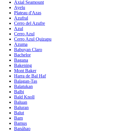
Axial Seamount
Ayelu
Plateau d'Azas
Azufral
Cerro del Azufre
Azul
Cerro Azul
Cerro Azul Quizapu
Azuma
Babuyan Claro
Bachelor
Bagana
Bakening
Mont Baker
Harra de Bal Haf
Balagan-Tas
Balatukan
Balbi
Bald Knoll
Baluan
Baluran
Balut
Bam
Bamus
Banáhao