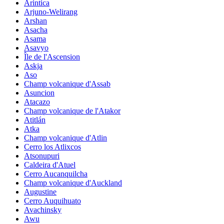
Arintica
Arjuno-Welirang
Arshan
Asacha
Asama
Asavyo
Île de l'Ascension
Askja
Aso
Champ volcanique d'Assab
Asuncion
Atacazo
Champ volcanique de l'Atakor
Atitlán
Atka
Champ volcanique d'Atlin
Cerro los Atlixcos
Atsonupuri
Caldeira d'Atuel
Cerro Aucanquilcha
Champ volcanique d'Auckland
Augustine
Cerro Auquihuato
Avachinsky
Awu