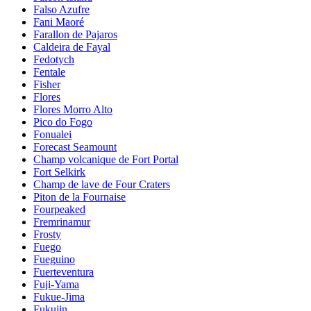
Falso Azufre
Fani Maoré
Farallon de Pajaros
Caldeira de Fayal
Fedotych
Fentale
Fisher
Flores
Flores Morro Alto
Pico do Fogo
Fonualei
Forecast Seamount
Champ volcanique de Fort Portal
Fort Selkirk
Champ de lave de Four Craters
Piton de la Fournaise
Fourpeaked
Fremrinamur
Frosty
Fuego
Fueguino
Fuerteventura
Fuji-Yama
Fukue-Jima
Fukujin