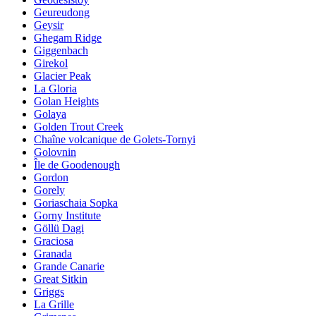
Geureudong
Geysir
Ghegam Ridge
Giggenbach
Girekol
Glacier Peak
La Gloria
Golan Heights
Golaya
Golden Trout Creek
Chaîne volcanique de Golets-Tornyi
Golovnin
Île de Goodenough
Gordon
Gorely
Goriaschaia Sopka
Gorny Institute
Göllü Dagi
Graciosa
Granada
Grande Canarie
Great Sitkin
Griggs
La Grille