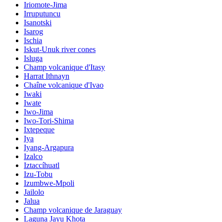
Iriomote-Jima
Irruputuncu
Isanotski
Isarog
Ischia
Iskut-Unuk river cones
Isluga
Champ volcanique d'Itasy
Harrat Ithnayn
Chaîne volcanique d'Ivao
Iwaki
Iwate
Iwo-Jima
Iwo-Tori-Shima
Ixtepeque
Iya
Iyang-Argapura
Izalco
Iztaccíhuatl
Izu-Tobu
Izumbwe-Mpoli
Jailolo
Jalua
Champ volcanique de Jaraguay
Laguna Jayu Khota