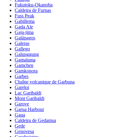
Fukutoku-Okanoba
Caldeira de Furnas
Fuss Peak
Gabillema
Gada Ale
Gaja-jima
Galápagos
Galeras
Gallego
Galunggung
Gamalama
Gamchen
Gamkonora
Garbes
Chaîne volcanique de Garbuna
Gareloi
Lac Garibaldi
Mont Garibaldi
Garove
Garua Harbour
Gaua
Caldeira de Gedamsa
Gede
Genovesa
Geodesistoy