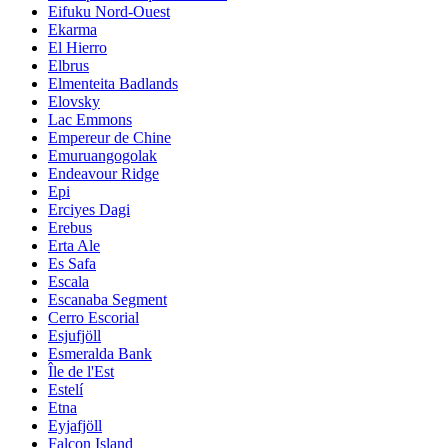
Eifuku Nord-Ouest
Ekarma
El Hierro
Elbrus
Elmenteita Badlands
Elovsky
Lac Emmons
Empereur de Chine
Emuruangogolak
Endeavour Ridge
Epi
Erciyes Dagi
Erebus
Erta Ale
Es Safa
Escala
Escanaba Segment
Cerro Escorial
Esjufjöll
Esmeralda Bank
Île de l'Est
Estelí
Etna
Eyjafjöll
Falcon Island