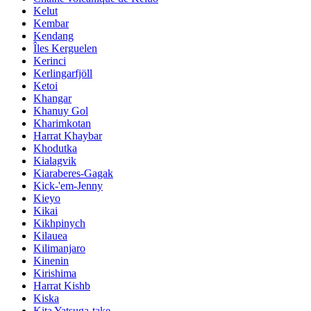
Kelut
Kembar
Kendang
Îles Kerguelen
Kerinci
Kerlingarfjöll
Ketoi
Khangar
Khanuy Gol
Kharimkotan
Harrat Khaybar
Khodutka
Kialagvik
Kiaraberes-Gagak
Kick-'em-Jenny
Kieyo
Kikai
Kikhpinych
Kilauea
Kilimanjaro
Kinenin
Kirishima
Harrat Kishb
Kiska
Kita Yatsuga-take