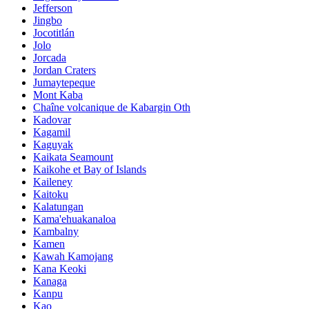
Jefferson
Jingbo
Jocotitlán
Jolo
Jorcada
Jordan Craters
Jumaytepeque
Mont Kaba
Chaîne volcanique de Kabargin Oth
Kadovar
Kagamil
Kaguyak
Kaikata Seamount
Kaikohe et Bay of Islands
Kaileney
Kaitoku
Kalatungan
Kama'ehuakanaloa
Kambalny
Kamen
Kawah Kamojang
Kana Keoki
Kanaga
Kanpu
Kao