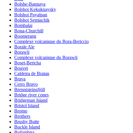
Bolshe-Bannaya
Bolshoi Kekuknaysky
Bolshoi Payalpan
Bolshoi Semiachik
Bombalai
Bona-Churchill
Boomerang
Complexe volcanique du Bora-Bericcio
Borale Ale
Borawli
Complexe volcanique du Borawli
Boset-Bericha
Bouvet
Caldeira de Bratan
Brava
Cerro Bravo
Brennisteinsfjöll
Bridge river cones
Bridgeman Island
Bristol Island
Bromo
Brothers
Brushy Butte
Buckle Island
Bufumbira