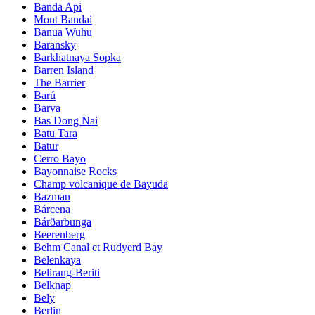
Banda Api
Mont Bandai
Banua Wuhu
Baransky
Barkhatnaya Sopka
Barren Island
The Barrier
Barú
Barva
Bas Dong Nai
Batu Tara
Batur
Cerro Bayo
Bayonnaise Rocks
Champ volcanique de Bayuda
Bazman
Bárcena
Bárðarbunga
Beerenberg
Behm Canal et Rudyerd Bay
Belenkaya
Belirang-Beriti
Belknap
Bely
Berlin