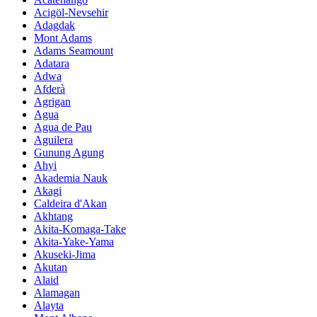
Acigöl-Nevsehir
Adagdak
Mont Adams
Adams Seamount
Adatara
Adwa
Afderà
Agrigan
Agua
Agua de Pau
Aguilera
Gunung Agung
Ahyi
Akademia Nauk
Akagi
Caldeira d'Akan
Akhtang
Akita-Komaga-Take
Akita-Yake-Yama
Akuseki-Jima
Akutan
Alaid
Alamagan
Alayta