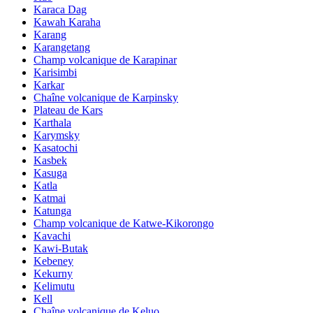
Karaca Dag
Kawah Karaha
Karang
Karangetang
Champ volcanique de Karapinar
Karisimbi
Karkar
Chaîne volcanique de Karpinsky
Plateau de Kars
Karthala
Karymsky
Kasatochi
Kasbek
Kasuga
Katla
Katmai
Katunga
Champ volcanique de Katwe-Kikorongo
Kavachi
Kawi-Butak
Kebeney
Kekurny
Kelimutu
Kell
Chaîne volcanique de Keluo