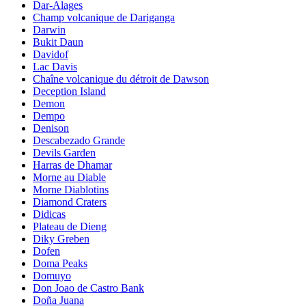
Dar-Alages
Champ volcanique de Dariganga
Darwin
Bukit Daun
Davidof
Lac Davis
Chaîne volcanique du détroit de Dawson
Deception Island
Demon
Dempo
Denison
Descabezado Grande
Devils Garden
Harras de Dhamar
Morne au Diable
Morne Diablotins
Diamond Craters
Didicas
Plateau de Dieng
Diky Greben
Dofen
Doma Peaks
Domuyo
Don Joao de Castro Bank
Doña Juana