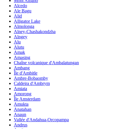
Mont Albano
Alcedo
Ale Bagu
Alid
Alligator Lake
Almolonga
Alney-Chashakondzha
Alngey
Alu
Alutu
Amak
Amasing
Chaîne volcanique d'Ambalatungan
Ambang
Île d'Ambitle
Ambre-Bobaomby
Caldeira d'Ambrym
Amiata
Amorong
Île Amsterdam
Amukta
Anatahan
Anaun
Vallée d'Andahua-Orcopampa
Andrus