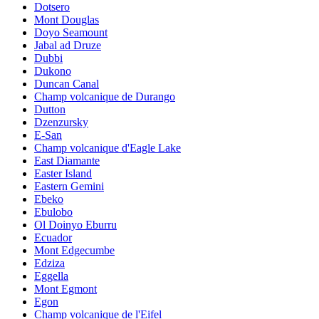
Dotsero
Mont Douglas
Doyo Seamount
Jabal ad Druze
Dubbi
Dukono
Duncan Canal
Champ volcanique de Durango
Dutton
Dzenzursky
E-San
Champ volcanique d'Eagle Lake
East Diamante
Easter Island
Eastern Gemini
Ebeko
Ebulobo
Ol Doinyo Eburru
Ecuador
Mont Edgecumbe
Edziza
Eggella
Mont Egmont
Egon
Champ volcanique de l'Eifel