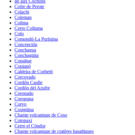
Île aux Cochons
Cofre de Perote
Colachi
Coleman
Colima
Cerro Colluma
Colo
Comondú-La Purísima
Concepción
Conchagua
Conchagüita
Copahue
Copiapó
Caldeira de Corbetti
Corcovado
Cordón Caulle
Cordón del Azufre
Coronado
Coropuna
Corvo
Cosigüina
Champ volcanique de Coso
Cotopaxi
Cerro el Cóndor
Champ volcanique de cratères basaltiques