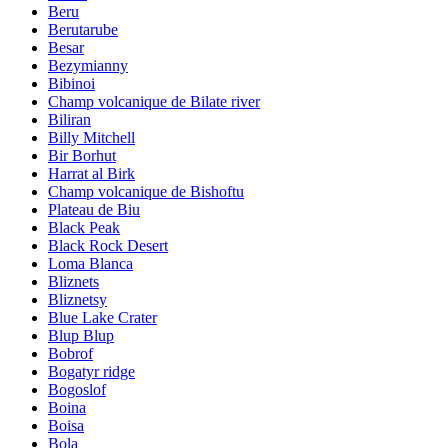
Beru
Berutarube
Besar
Bezymianny
Bibinoi
Champ volcanique de Bilate river
Biliran
Billy Mitchell
Bir Borhut
Harrat al Birk
Champ volcanique de Bishoftu
Plateau de Biu
Black Peak
Black Rock Desert
Loma Blanca
Bliznets
Bliznetsy
Blue Lake Crater
Blup Blup
Bobrof
Bogatyr ridge
Bogoslof
Boina
Boisa
Bola