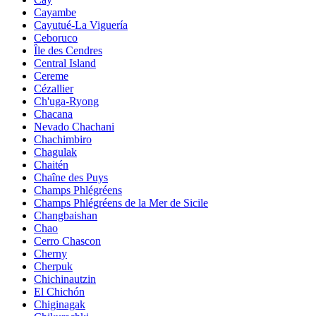
Cayambe
Cayutué-La Viguería
Ceboruco
Île des Cendres
Central Island
Cereme
Cézallier
Ch'uga-Ryong
Chacana
Nevado Chachani
Chachimbiro
Chagulak
Chaitén
Chaîne des Puys
Champs Phlégréens
Champs Phlégréens de la Mer de Sicile
Changbaishan
Chao
Cerro Chascon
Cherny
Cherpuk
Chichinautzin
El Chichón
Chiginagak