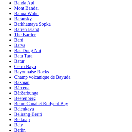
Banda Api
Mont Bandai
Banua Wuhu
Baransky
Barkhatnaya Sopka
Barren Island
The Barrier
Barú
Barva
Bas Dong Nai
Batu Tara
Batur
Cerro Bayo
Bayonnaise Rocks
Champ volcanique de Bayuda
Bazman
Bárcena
Bárðarbunga
Beerenberg
Behm Canal et Rudyerd Bay
Belenkaya
Belirang-Beriti
Belknap
Bely
Berlin