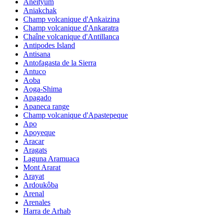
Aneityum
Aniakchak
Champ volcanique d'Ankaizina
Champ volcanique d'Ankaratra
Chaîne volcanique d'Antillanca
Antipodes Island
Antisana
Antofagasta de la Sierra
Antuco
Aoba
Aoga-Shima
Apagado
Apaneca range
Champ volcanique d'Apastepeque
Apo
Apoyeque
Aracar
Aragats
Laguna Aramuaca
Mont Ararat
Arayat
Ardoukôba
Arenal
Arenales
Harra de Arhab