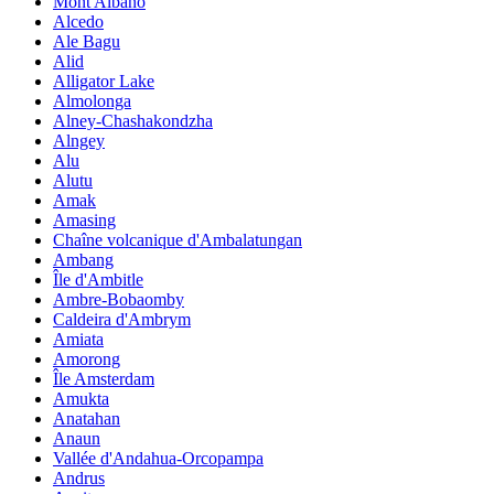
Mont Albano
Alcedo
Ale Bagu
Alid
Alligator Lake
Almolonga
Alney-Chashakondzha
Alngey
Alu
Alutu
Amak
Amasing
Chaîne volcanique d'Ambalatungan
Ambang
Île d'Ambitle
Ambre-Bobaomby
Caldeira d'Ambrym
Amiata
Amorong
Île Amsterdam
Amukta
Anatahan
Anaun
Vallée d'Andahua-Orcopampa
Andrus