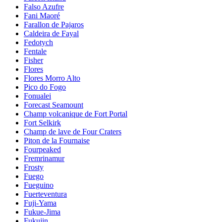
Falso Azufre
Fani Maoré
Farallon de Pajaros
Caldeira de Fayal
Fedotych
Fentale
Fisher
Flores
Flores Morro Alto
Pico do Fogo
Fonualei
Forecast Seamount
Champ volcanique de Fort Portal
Fort Selkirk
Champ de lave de Four Craters
Piton de la Fournaise
Fourpeaked
Fremrinamur
Frosty
Fuego
Fueguino
Fuerteventura
Fuji-Yama
Fukue-Jima
Fukujin