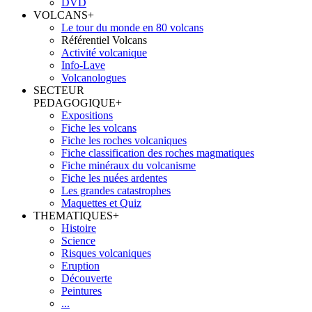
DVD
VOLCANS
+
Le tour du monde en 80 volcans
Référentiel Volcans
Activité volcanique
Info-Lave
Volcanologues
SECTEUR
PEDAGOGIQUE
+
Expositions
Fiche les volcans
Fiche les roches volcaniques
Fiche classification des roches magmatiques
Fiche minéraux du volcanisme
Fiche les nuées ardentes
Les grandes catastrophes
Maquettes et Quiz
THEMATIQUES
+
Histoire
Science
Risques volcaniques
Eruption
Découverte
Peintures
...