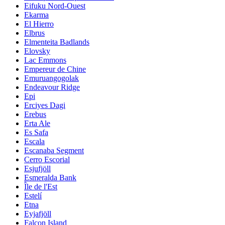
Eifuku Nord-Ouest
Ekarma
El Hierro
Elbrus
Elmenteita Badlands
Elovsky
Lac Emmons
Empereur de Chine
Emuruangogolak
Endeavour Ridge
Epi
Erciyes Dagi
Erebus
Erta Ale
Es Safa
Escala
Escanaba Segment
Cerro Escorial
Esjufjöll
Esmeralda Bank
Île de l'Est
Estelí
Etna
Eyjafjöll
Falcon Island