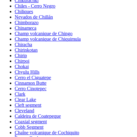
Chikurachki
Chiles - Cerro Negro
Chiliques
Nevados de Chillán
Chimborazo
Chinameca
Champ volcanique de Chingo
Champ volcanique de Chiquimula
Chiracha
Chirinkotan
Chirip
Chirpoi
Chokai
Chyulu Hills
Cerro el Ciguatepe
Cinnamon Butte
Cerro Cinotepec
Clark
Clear Lake
Cleft segment
Cleveland
Caldeira de Coatepeque
Coaxial segment
Cobb Segment
Chaîne volcanique de Cochiquito