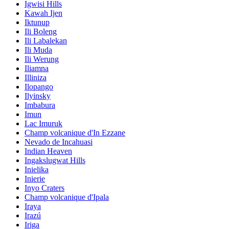
Igwisi Hills
Kawah Ijen
Iktunup
Ili Boleng
Ili Labalekan
Ili Muda
Ili Werung
Iliamna
Illiniza
Ilopango
Ilyinsky
Imbabura
Imun
Lac Imuruk
Champ volcanique d'In Ezzane
Nevado de Incahuasi
Indian Heaven
Ingakslugwat Hills
Inielika
Inierie
Inyo Craters
Champ volcanique d'Ipala
Iraya
Irazú
Iriga