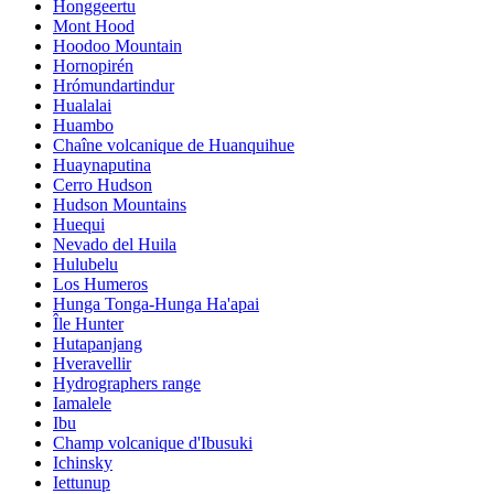
Honggeertu
Mont Hood
Hoodoo Mountain
Hornopirén
Hrómundartindur
Hualalai
Huambo
Chaîne volcanique de Huanquihue
Huaynaputina
Cerro Hudson
Hudson Mountains
Huequi
Nevado del Huila
Hulubelu
Los Humeros
Hunga Tonga-Hunga Ha'apai
Île Hunter
Hutapanjang
Hveravellir
Hydrographers range
Iamalele
Ibu
Champ volcanique d'Ibusuki
Ichinsky
Iettunup