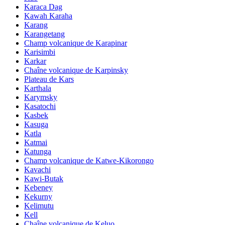
Karaca Dag
Kawah Karaha
Karang
Karangetang
Champ volcanique de Karapinar
Karisimbi
Karkar
Chaîne volcanique de Karpinsky
Plateau de Kars
Karthala
Karymsky
Kasatochi
Kasbek
Kasuga
Katla
Katmai
Katunga
Champ volcanique de Katwe-Kikorongo
Kavachi
Kawi-Butak
Kebeney
Kekurny
Kelimutu
Kell
Chaîne volcanique de Keluo