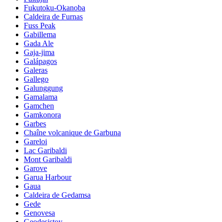
Fukutoku-Okanoba
Caldeira de Furnas
Fuss Peak
Gabillema
Gada Ale
Gaja-jima
Galápagos
Galeras
Gallego
Galunggung
Gamalama
Gamchen
Gamkonora
Garbes
Chaîne volcanique de Garbuna
Gareloi
Lac Garibaldi
Mont Garibaldi
Garove
Garua Harbour
Gaua
Caldeira de Gedamsa
Gede
Genovesa
Geodesistoy