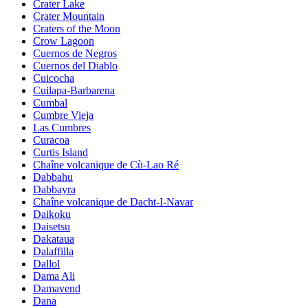
Crater Lake
Crater Mountain
Craters of the Moon
Crow Lagoon
Cuernos de Negros
Cuernos del Diablo
Cuicocha
Cuilapa-Barbarena
Cumbal
Cumbre Vieja
Las Cumbres
Curacoa
Curtis Island
Chaîne volcanique de Cù-Lao Ré
Dabbahu
Dabbayra
Chaîne volcanique de Dacht-I-Navar
Daikoku
Daisetsu
Dakataua
Dalaffilla
Dallol
Dama Ali
Damavend
Dana