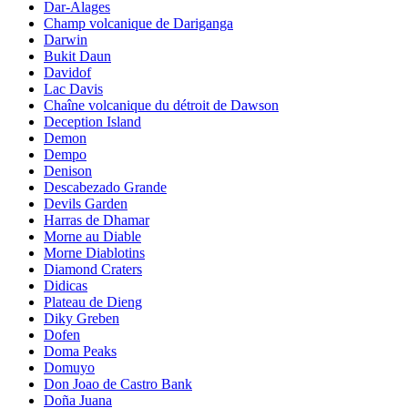
Dar-Alages
Champ volcanique de Dariganga
Darwin
Bukit Daun
Davidof
Lac Davis
Chaîne volcanique du détroit de Dawson
Deception Island
Demon
Dempo
Denison
Descabezado Grande
Devils Garden
Harras de Dhamar
Morne au Diable
Morne Diablotins
Diamond Craters
Didicas
Plateau de Dieng
Diky Greben
Dofen
Doma Peaks
Domuyo
Don Joao de Castro Bank
Doña Juana