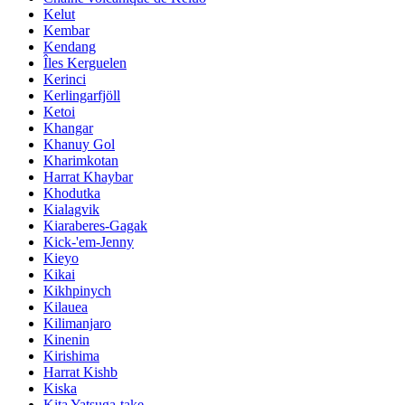
Kelut
Kembar
Kendang
Îles Kerguelen
Kerinci
Kerlingarfjöll
Ketoi
Khangar
Khanuy Gol
Kharimkotan
Harrat Khaybar
Khodutka
Kialagvik
Kiaraberes-Gagak
Kick-'em-Jenny
Kieyo
Kikai
Kikhpinych
Kilauea
Kilimanjaro
Kinenin
Kirishima
Harrat Kishb
Kiska
Kita Yatsuga-take