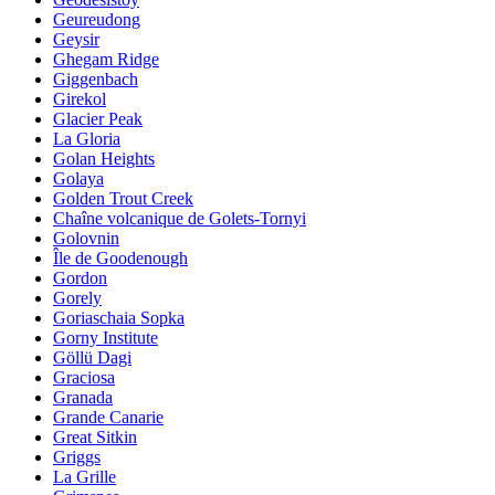
Geureudong
Geysir
Ghegam Ridge
Giggenbach
Girekol
Glacier Peak
La Gloria
Golan Heights
Golaya
Golden Trout Creek
Chaîne volcanique de Golets-Tornyi
Golovnin
Île de Goodenough
Gordon
Gorely
Goriaschaia Sopka
Gorny Institute
Göllü Dagi
Graciosa
Granada
Grande Canarie
Great Sitkin
Griggs
La Grille