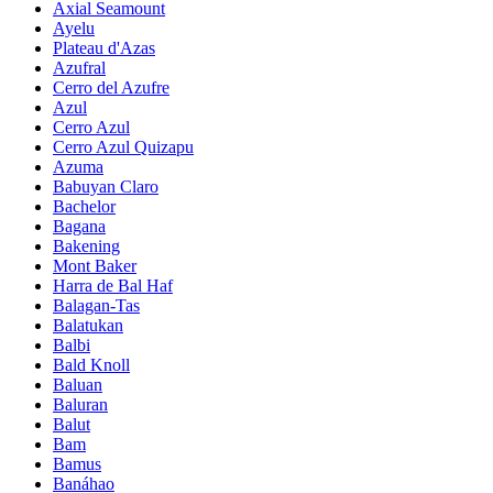
Axial Seamount
Ayelu
Plateau d'Azas
Azufral
Cerro del Azufre
Azul
Cerro Azul
Cerro Azul Quizapu
Azuma
Babuyan Claro
Bachelor
Bagana
Bakening
Mont Baker
Harra de Bal Haf
Balagan-Tas
Balatukan
Balbi
Bald Knoll
Baluan
Baluran
Balut
Bam
Bamus
Banáhao