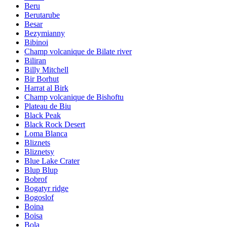
Beru
Berutarube
Besar
Bezymianny
Bibinoi
Champ volcanique de Bilate river
Biliran
Billy Mitchell
Bir Borhut
Harrat al Birk
Champ volcanique de Bishoftu
Plateau de Biu
Black Peak
Black Rock Desert
Loma Blanca
Bliznets
Bliznetsy
Blue Lake Crater
Blup Blup
Bobrof
Bogatyr ridge
Bogoslof
Boina
Boisa
Bola