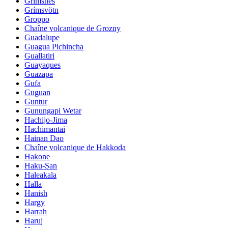
Grimsnes
Grímsvötn
Groppo
Chaîne volcanique de Grozny
Guadalupe
Guagua Pichincha
Guallatiri
Guayaques
Guazapa
Gufa
Guguan
Guntur
Gunungapi Wetar
Hachijo-Jima
Hachimantai
Hainan Dao
Chaîne volcanique de Hakkoda
Hakone
Haku-San
Haleakala
Halla
Hanish
Hargy
Harrah
Haruj