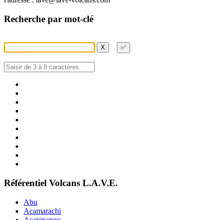
Recherche par mot-clé
X
✅
Référentiel Volcans L.A.V.E.
Abu
Acamarachi
Acatenango