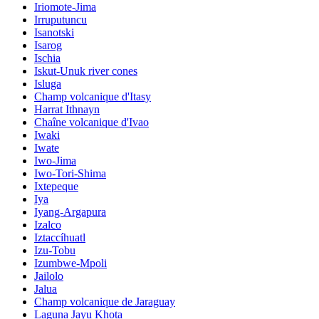
Iriomote-Jima
Irruputuncu
Isanotski
Isarog
Ischia
Iskut-Unuk river cones
Isluga
Champ volcanique d'Itasy
Harrat Ithnayn
Chaîne volcanique d'Ivao
Iwaki
Iwate
Iwo-Jima
Iwo-Tori-Shima
Ixtepeque
Iya
Iyang-Argapura
Izalco
Iztaccíhuatl
Izu-Tobu
Izumbwe-Mpoli
Jailolo
Jalua
Champ volcanique de Jaraguay
Laguna Jayu Khota