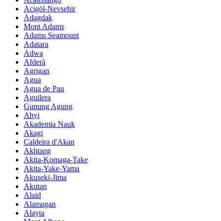
Acigöl-Nevsehir
Adagdak
Mont Adams
Adams Seamount
Adatara
Adwa
Afderà
Agrigan
Agua
Agua de Pau
Aguilera
Gunung Agung
Ahyi
Akademia Nauk
Akagi
Caldeira d'Akan
Akhtang
Akita-Komaga-Take
Akita-Yake-Yama
Akuseki-Jima
Akutan
Alaid
Alamagan
Alayta