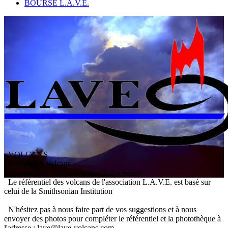
BOURSE L.A.V.E.
VOLCANS
/ Référentiel Volcans
L
'
A
ssociation
V
olcanologique
E
uropéenne
Le référentiel des volcans de l'association L.A.V.E. est basé sur
celui de la Smithsonian Institution
N'hésitez pas à nous faire part de vos suggestions et à nous
envoyer des photos pour compléter le référentiel et la photothèque à
l'adresse : lave@lave-volcans.com