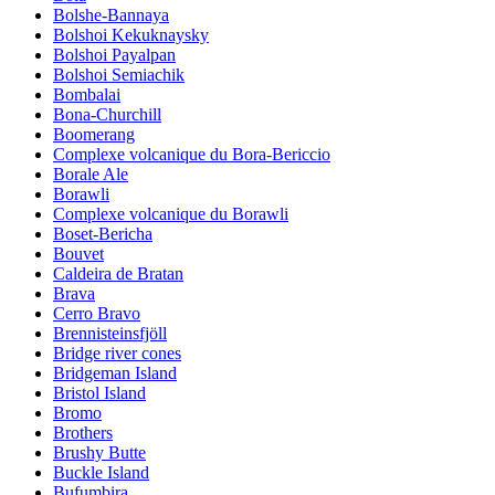
Bolshe-Bannaya
Bolshoi Kekuknaysky
Bolshoi Payalpan
Bolshoi Semiachik
Bombalai
Bona-Churchill
Boomerang
Complexe volcanique du Bora-Bericcio
Borale Ale
Borawli
Complexe volcanique du Borawli
Boset-Bericha
Bouvet
Caldeira de Bratan
Brava
Cerro Bravo
Brennisteinsfjöll
Bridge river cones
Bridgeman Island
Bristol Island
Bromo
Brothers
Brushy Butte
Buckle Island
Bufumbira