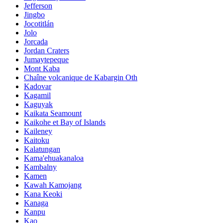
Jefferson
Jingbo
Jocotitlán
Jolo
Jorcada
Jordan Craters
Jumaytepeque
Mont Kaba
Chaîne volcanique de Kabargin Oth
Kadovar
Kagamil
Kaguyak
Kaikata Seamount
Kaikohe et Bay of Islands
Kaileney
Kaitoku
Kalatungan
Kama'ehuakanaloa
Kambalny
Kamen
Kawah Kamojang
Kana Keoki
Kanaga
Kanpu
Kao