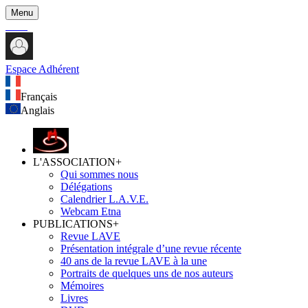
Menu
Espace Adhérent
Français
Anglais
L'ASSOCIATION
+
Qui sommes nous
Délégations
Calendrier L.A.V.E.
Webcam Etna
PUBLICATIONS
+
Revue LAVE
Présentation intégrale d’une revue récente
40 ans de la revue LAVE à la une
Portraits de quelques uns de nos auteurs
Mémoires
Livres