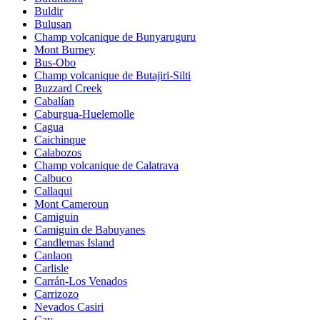
Buldir
Bulusan
Champ volcanique de Bunyaruguru
Mont Burney
Bus-Obo
Champ volcanique de Butajiri-Silti
Buzzard Creek
Cabalían
Caburgua-Huelemolle
Cagua
Caichinque
Calabozos
Champ volcanique de Calatrava
Calbuco
Callaqui
Mont Cameroun
Camiguin
Camiguin de Babuyanes
Candlemas Island
Canlaon
Carlisle
Carrán-Los Venados
Carrizozo
Nevados Casiri
Cay