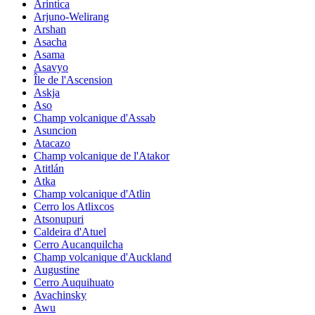
Arintica
Arjuno-Welirang
Arshan
Asacha
Asama
Asavyo
Île de l'Ascension
Askja
Aso
Champ volcanique d'Assab
Asuncion
Atacazo
Champ volcanique de l'Atakor
Atitlán
Atka
Champ volcanique d'Atlin
Cerro los Atlixcos
Atsonupuri
Caldeira d'Atuel
Cerro Aucanquilcha
Champ volcanique d'Auckland
Augustine
Cerro Auquihuato
Avachinsky
Awu