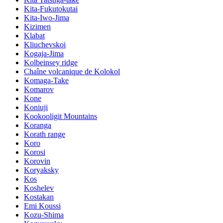
Kita-Fukutokutai
Kita-Iwo-Jima
Kizimen
Klabat
Kliuchevskoi
Kogaja-Jima
Kolbeinsey ridge
Chaîne volcanique de Kolokol
Komaga-Take
Komarov
Kone
Koniuji
Kookooligit Mountains
Koranga
Korath range
Koro
Korosi
Korovin
Koryaksky
Kos
Koshelev
Kostakan
Emi Koussi
Kozu-Shima