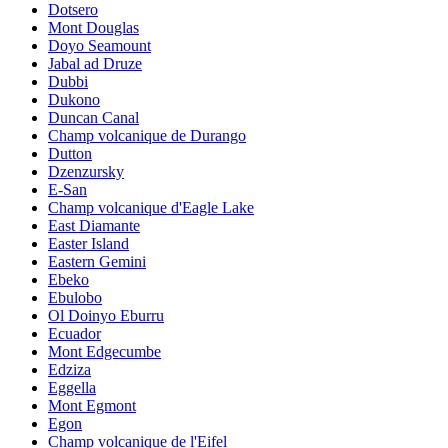
Dotsero
Mont Douglas
Doyo Seamount
Jabal ad Druze
Dubbi
Dukono
Duncan Canal
Champ volcanique de Durango
Dutton
Dzenzursky
E-San
Champ volcanique d'Eagle Lake
East Diamante
Easter Island
Eastern Gemini
Ebeko
Ebulobo
Ol Doinyo Eburru
Ecuador
Mont Edgecumbe
Edziza
Eggella
Mont Egmont
Egon
Champ volcanique de l'Eifel