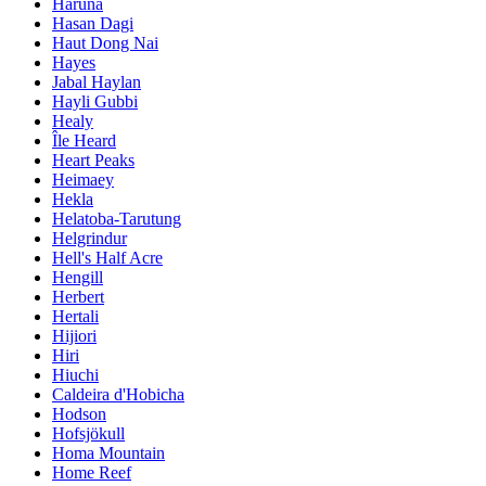
Haruna
Hasan Dagi
Haut Dong Nai
Hayes
Jabal Haylan
Hayli Gubbi
Healy
Île Heard
Heart Peaks
Heimaey
Hekla
Helatoba-Tarutung
Helgrindur
Hell's Half Acre
Hengill
Herbert
Hertali
Hijiori
Hiri
Hiuchi
Caldeira d'Hobicha
Hodson
Hofsjökull
Homa Mountain
Home Reef