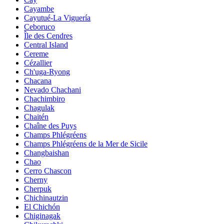
Cayambe
Cayutué-La Viguería
Ceboruco
Île des Cendres
Central Island
Cereme
Cézallier
Ch'uga-Ryong
Chacana
Nevado Chachani
Chachimbiro
Chagulak
Chaitén
Chaîne des Puys
Champs Phlégréens
Champs Phlégréens de la Mer de Sicile
Changbaishan
Chao
Cerro Chascon
Cherny
Cherpuk
Chichinautzin
El Chichón
Chiginagak