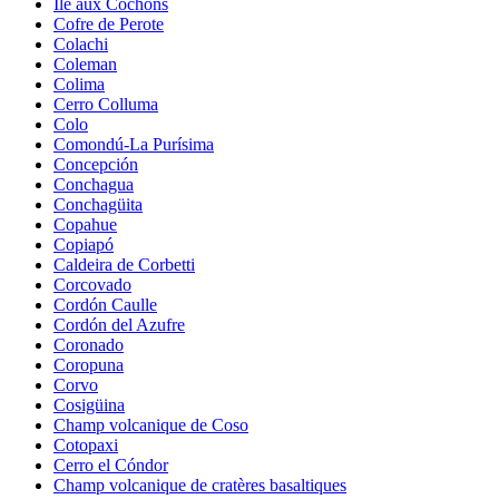
Île aux Cochons
Cofre de Perote
Colachi
Coleman
Colima
Cerro Colluma
Colo
Comondú-La Purísima
Concepción
Conchagua
Conchagüita
Copahue
Copiapó
Caldeira de Corbetti
Corcovado
Cordón Caulle
Cordón del Azufre
Coronado
Coropuna
Corvo
Cosigüina
Champ volcanique de Coso
Cotopaxi
Cerro el Cóndor
Champ volcanique de cratères basaltiques