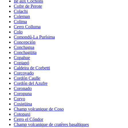
Île aux Cochons
Cofre de Perote
Colachi
Coleman
Colima
Cerro Colluma
Colo
Comondú-La Purísima
Concepción
Conchagua
Conchagüita
Copahue
Copiapó
Caldeira de Corbetti
Corcovado
Cordón Caulle
Cordón del Azufre
Coronado
Coropuna
Corvo
Cosigüina
Champ volcanique de Coso
Cotopaxi
Cerro el Cóndor
Champ volcanique de cratères basaltiques