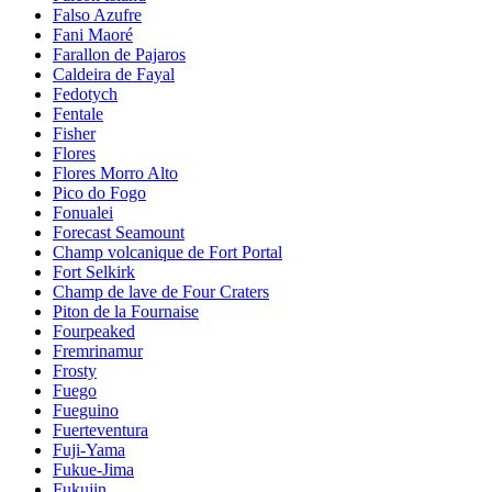
Falso Azufre
Fani Maoré
Farallon de Pajaros
Caldeira de Fayal
Fedotych
Fentale
Fisher
Flores
Flores Morro Alto
Pico do Fogo
Fonualei
Forecast Seamount
Champ volcanique de Fort Portal
Fort Selkirk
Champ de lave de Four Craters
Piton de la Fournaise
Fourpeaked
Fremrinamur
Frosty
Fuego
Fueguino
Fuerteventura
Fuji-Yama
Fukue-Jima
Fukujin