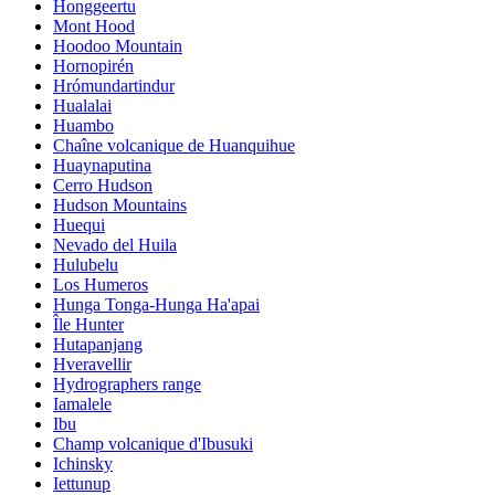
Honggeertu
Mont Hood
Hoodoo Mountain
Hornopirén
Hrómundartindur
Hualalai
Huambo
Chaîne volcanique de Huanquihue
Huaynaputina
Cerro Hudson
Hudson Mountains
Huequi
Nevado del Huila
Hulubelu
Los Humeros
Hunga Tonga-Hunga Ha'apai
Île Hunter
Hutapanjang
Hveravellir
Hydrographers range
Iamalele
Ibu
Champ volcanique d'Ibusuki
Ichinsky
Iettunup