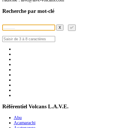
Recherche par mot-clé
X
✅
Référentiel Volcans L.A.V.E.
Abu
Acamarachi
Acatenango