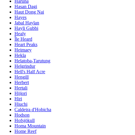
Haruna
Hasan Dagi
Haut Dong Nai
Hayes
Jabal Haylan
Hayli Gubbi
Healy
Île Heard
Heart Peaks
Heimaey
Hekla
Helatoba-Tarutung
Helgrindur
Hell's Half Acre
Hengill
Herbert
Hertali
Hijiori
Hiri
Hiuchi
Caldeira d'Hobicha
Hodson
Hofsjökull
Homa Mountain
Home Reef