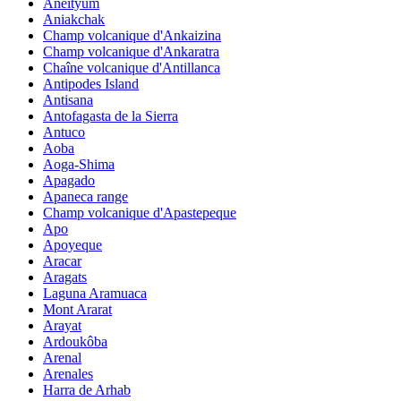
Aneityum
Aniakchak
Champ volcanique d'Ankaizina
Champ volcanique d'Ankaratra
Chaîne volcanique d'Antillanca
Antipodes Island
Antisana
Antofagasta de la Sierra
Antuco
Aoba
Aoga-Shima
Apagado
Apaneca range
Champ volcanique d'Apastepeque
Apo
Apoyeque
Aracar
Aragats
Laguna Aramuaca
Mont Ararat
Arayat
Ardoukôba
Arenal
Arenales
Harra de Arhab