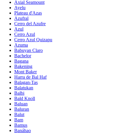
Axial Seamount
Ayelu
Plateau d'Azas
Azufral
Cerro del Azufre
Azul
Cerro Azul
Cerro Azul Quizapu
Azuma
Babuyan Claro
Bachelor
Bagana
Bakening
Mont Baker
Harra de Bal Haf
Balagan-Tas
Balatukan
Balbi
Bald Knoll
Baluan
Baluran
Balut
Bam
Bamus
Banáhao