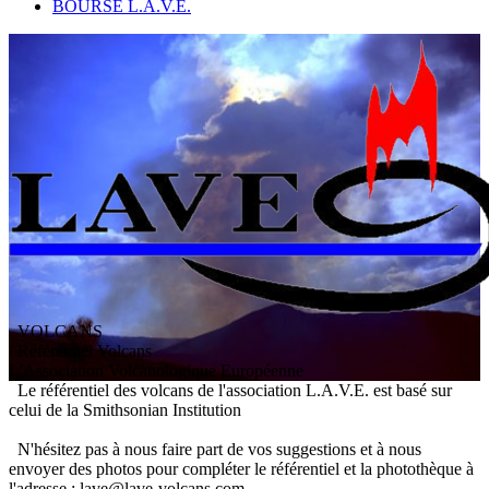
BOURSE L.A.V.E.
VOLCANS
/ Référentiel Volcans
L
'
A
ssociation
V
olcanologique
E
uropéenne
Le référentiel des volcans de l'association L.A.V.E. est basé sur
celui de la Smithsonian Institution
N'hésitez pas à nous faire part de vos suggestions et à nous
envoyer des photos pour compléter le référentiel et la photothèque à
l'adresse : lave@lave-volcans.com