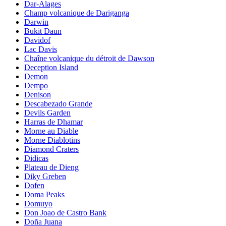
Dar-Alages
Champ volcanique de Dariganga
Darwin
Bukit Daun
Davidof
Lac Davis
Chaîne volcanique du détroit de Dawson
Deception Island
Demon
Dempo
Denison
Descabezado Grande
Devils Garden
Harras de Dhamar
Morne au Diable
Morne Diablotins
Diamond Craters
Didicas
Plateau de Dieng
Diky Greben
Dofen
Doma Peaks
Domuyo
Don Joao de Castro Bank
Doña Juana