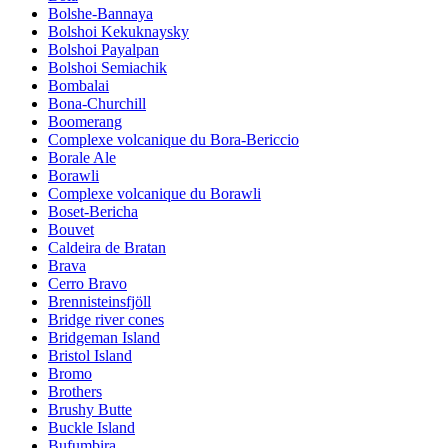
Bolshe-Bannaya
Bolshoi Kekuknaysky
Bolshoi Payalpan
Bolshoi Semiachik
Bombalai
Bona-Churchill
Boomerang
Complexe volcanique du Bora-Bericcio
Borale Ale
Borawli
Complexe volcanique du Borawli
Boset-Bericha
Bouvet
Caldeira de Bratan
Brava
Cerro Bravo
Brennisteinsfjöll
Bridge river cones
Bridgeman Island
Bristol Island
Bromo
Brothers
Brushy Butte
Buckle Island
Bufumbira