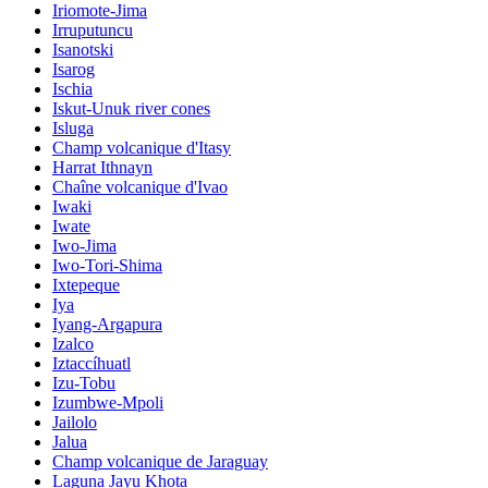
Iriomote-Jima
Irruputuncu
Isanotski
Isarog
Ischia
Iskut-Unuk river cones
Isluga
Champ volcanique d'Itasy
Harrat Ithnayn
Chaîne volcanique d'Ivao
Iwaki
Iwate
Iwo-Jima
Iwo-Tori-Shima
Ixtepeque
Iya
Iyang-Argapura
Izalco
Iztaccíhuatl
Izu-Tobu
Izumbwe-Mpoli
Jailolo
Jalua
Champ volcanique de Jaraguay
Laguna Jayu Khota