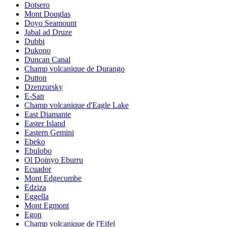
Dotsero
Mont Douglas
Doyo Seamount
Jabal ad Druze
Dubbi
Dukono
Duncan Canal
Champ volcanique de Durango
Dutton
Dzenzursky
E-San
Champ volcanique d'Eagle Lake
East Diamante
Easter Island
Eastern Gemini
Ebeko
Ebulobo
Ol Doinyo Eburru
Ecuador
Mont Edgecumbe
Edziza
Eggella
Mont Egmont
Egon
Champ volcanique de l'Eifel