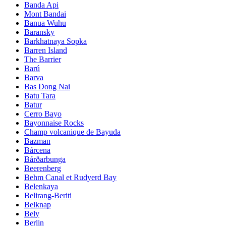
Banda Api
Mont Bandai
Banua Wuhu
Baransky
Barkhatnaya Sopka
Barren Island
The Barrier
Barú
Barva
Bas Dong Nai
Batu Tara
Batur
Cerro Bayo
Bayonnaise Rocks
Champ volcanique de Bayuda
Bazman
Bárcena
Bárðarbunga
Beerenberg
Behm Canal et Rudyerd Bay
Belenkaya
Belirang-Beriti
Belknap
Bely
Berlin