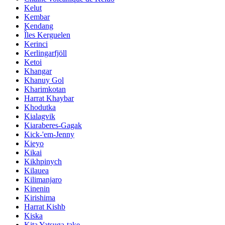
Kelut
Kembar
Kendang
Îles Kerguelen
Kerinci
Kerlingarfjöll
Ketoi
Khangar
Khanuy Gol
Kharimkotan
Harrat Khaybar
Khodutka
Kialagvik
Kiaraberes-Gagak
Kick-'em-Jenny
Kieyo
Kikai
Kikhpinych
Kilauea
Kilimanjaro
Kinenin
Kirishima
Harrat Kishb
Kiska
Kita Yatsuga-take