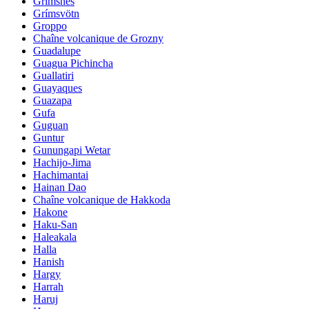
Grimsnes
Grímsvötn
Groppo
Chaîne volcanique de Grozny
Guadalupe
Guagua Pichincha
Guallatiri
Guayaques
Guazapa
Gufa
Guguan
Guntur
Gunungapi Wetar
Hachijo-Jima
Hachimantai
Hainan Dao
Chaîne volcanique de Hakkoda
Hakone
Haku-San
Haleakala
Halla
Hanish
Hargy
Harrah
Haruj