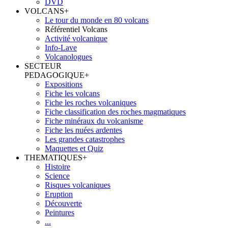
DVD
VOLCANS
+
Le tour du monde en 80 volcans
Référentiel Volcans
Activité volcanique
Info-Lave
Volcanologues
SECTEUR
PEDAGOGIQUE
+
Expositions
Fiche les volcans
Fiche les roches volcaniques
Fiche classification des roches magmatiques
Fiche minéraux du volcanisme
Fiche les nuées ardentes
Les grandes catastrophes
Maquettes et Quiz
THEMATIQUES
+
Histoire
Science
Risques volcaniques
Eruption
Découverte
Peintures
...