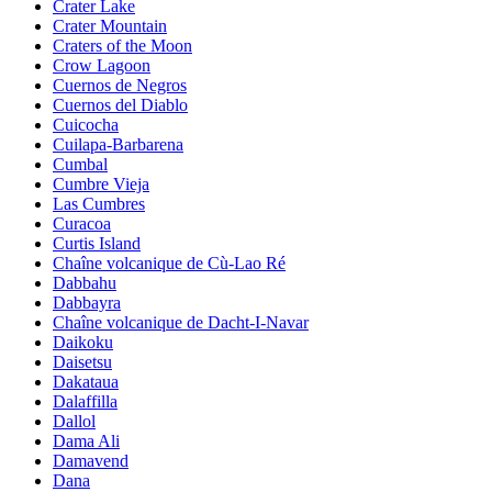
Crater Lake
Crater Mountain
Craters of the Moon
Crow Lagoon
Cuernos de Negros
Cuernos del Diablo
Cuicocha
Cuilapa-Barbarena
Cumbal
Cumbre Vieja
Las Cumbres
Curacoa
Curtis Island
Chaîne volcanique de Cù-Lao Ré
Dabbahu
Dabbayra
Chaîne volcanique de Dacht-I-Navar
Daikoku
Daisetsu
Dakataua
Dalaffilla
Dallol
Dama Ali
Damavend
Dana