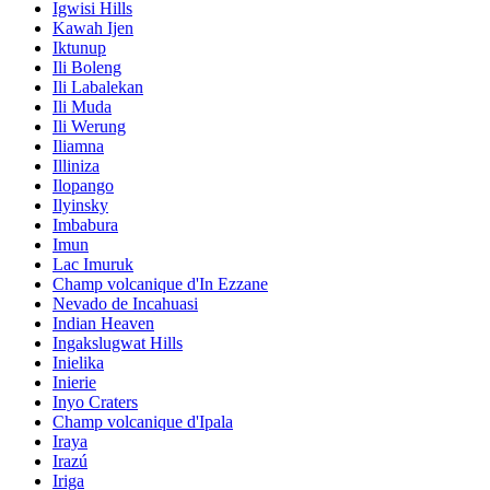
Igwisi Hills
Kawah Ijen
Iktunup
Ili Boleng
Ili Labalekan
Ili Muda
Ili Werung
Iliamna
Illiniza
Ilopango
Ilyinsky
Imbabura
Imun
Lac Imuruk
Champ volcanique d'In Ezzane
Nevado de Incahuasi
Indian Heaven
Ingakslugwat Hills
Inielika
Inierie
Inyo Craters
Champ volcanique d'Ipala
Iraya
Irazú
Iriga