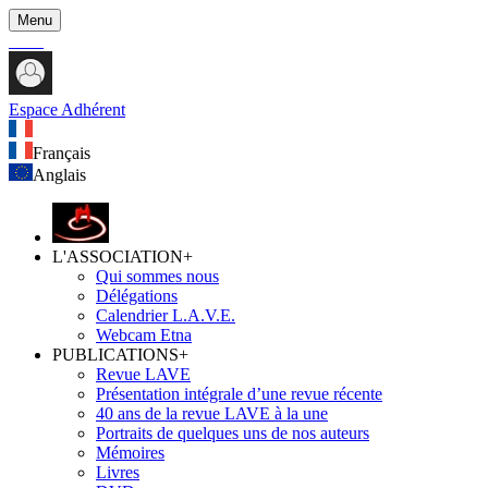
Menu
Espace Adhérent
Français
Anglais
L'ASSOCIATION
+
Qui sommes nous
Délégations
Calendrier L.A.V.E.
Webcam Etna
PUBLICATIONS
+
Revue LAVE
Présentation intégrale d’une revue récente
40 ans de la revue LAVE à la une
Portraits de quelques uns de nos auteurs
Mémoires
Livres