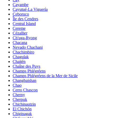
Cayambe
Cayutué-La Viguería
Ceboruco
Île des Cendres
Central Island
Cereme
Cézallier
Ch'uga-Ryong
Chacana
Nevado Chachani
Chachimbiro
Chagulak
Chaitén
Chaîne des Puys
Champs Phlégréens
Champs Phlégréens de la Mer de Sicile
Changbaishan
Chao
Cerro Chascon
Cherny
Cherpuk
Chichinautzin
El Chichón
Chiginagak