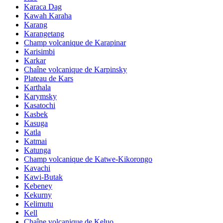
Karaca Dag
Kawah Karaha
Karang
Karangetang
Champ volcanique de Karapinar
Karisimbi
Karkar
Chaîne volcanique de Karpinsky
Plateau de Kars
Karthala
Karymsky
Kasatochi
Kasbek
Kasuga
Katla
Katmai
Katunga
Champ volcanique de Katwe-Kikorongo
Kavachi
Kawi-Butak
Kebeney
Kekurny
Kelimutu
Kell
Chaîne volcanique de Keluo