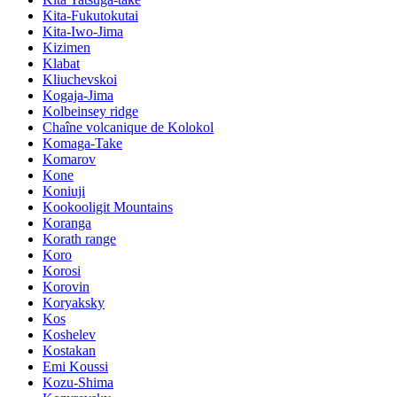
Kita-Fukutokutai
Kita-Iwo-Jima
Kizimen
Klabat
Kliuchevskoi
Kogaja-Jima
Kolbeinsey ridge
Chaîne volcanique de Kolokol
Komaga-Take
Komarov
Kone
Koniuji
Kookooligit Mountains
Koranga
Korath range
Koro
Korosi
Korovin
Koryaksky
Kos
Koshelev
Kostakan
Emi Koussi
Kozu-Shima