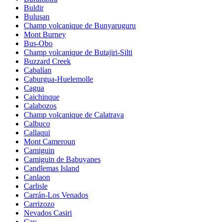
Buldir
Bulusan
Champ volcanique de Bunyaruguru
Mont Burney
Bus-Obo
Champ volcanique de Butajiri-Silti
Buzzard Creek
Cabalían
Caburgua-Huelemolle
Cagua
Caichinque
Calabozos
Champ volcanique de Calatrava
Calbuco
Callaqui
Mont Cameroun
Camiguin
Camiguin de Babuyanes
Candlemas Island
Canlaon
Carlisle
Carrán-Los Venados
Carrizozo
Nevados Casiri
Cay