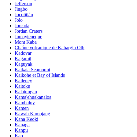
Jefferson
Jingbo
Jocotitlán
Jolo
Jorcada
Jordan Craters
Jumaytepeque
Mont Kaba
Chaîne volcanique de Kabargin Oth
Kadovar
Kagamil
Kaguyak
Kaikata Seamount
Kaikohe et Bay of Islands
Kaileney
Kaitoku
Kalatungan
Kama'ehuakanaloa
Kambalny
Kamen
Kawah Kamojang
Kana Keoki
Kanaga
Kanpu
Kao