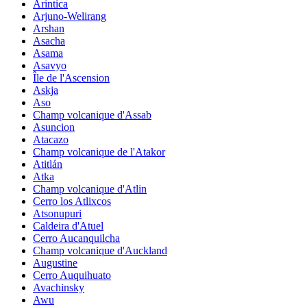
Arintica
Arjuno-Welirang
Arshan
Asacha
Asama
Asavyo
Île de l'Ascension
Askja
Aso
Champ volcanique d'Assab
Asuncion
Atacazo
Champ volcanique de l'Atakor
Atitlán
Atka
Champ volcanique d'Atlin
Cerro los Atlixcos
Atsonupuri
Caldeira d'Atuel
Cerro Aucanquilcha
Champ volcanique d'Auckland
Augustine
Cerro Auquihuato
Avachinsky
Awu