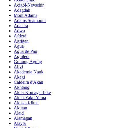
Acigöl-Nevsehir
Adagdak
Mont Adams
Adams Seamount
Adatara
Adwa
Afderà
Agrigan
Agua
Agua de Pau
Aguilera
Gunung Agung
Ahyi
Akademia Nauk
Akagi
Caldeira d'Akan
Akhtang
Akita-Komaga-Take
Akita-Yake-Yama
Akuseki-Jima
Akutan
Alaid
Alamagan
Alayta