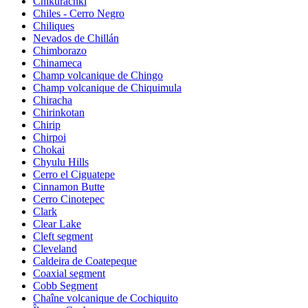
Chikurachki
Chiles - Cerro Negro
Chiliques
Nevados de Chillán
Chimborazo
Chinameca
Champ volcanique de Chingo
Champ volcanique de Chiquimula
Chiracha
Chirinkotan
Chirip
Chirpoi
Chokai
Chyulu Hills
Cerro el Ciguatepe
Cinnamon Butte
Cerro Cinotepec
Clark
Clear Lake
Cleft segment
Cleveland
Caldeira de Coatepeque
Coaxial segment
Cobb Segment
Chaîne volcanique de Cochiquito