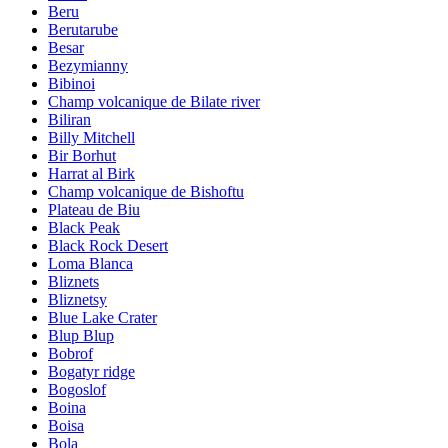
Beru
Berutarube
Besar
Bezymianny
Bibinoi
Champ volcanique de Bilate river
Biliran
Billy Mitchell
Bir Borhut
Harrat al Birk
Champ volcanique de Bishoftu
Plateau de Biu
Black Peak
Black Rock Desert
Loma Blanca
Bliznets
Bliznetsy
Blue Lake Crater
Blup Blup
Bobrof
Bogatyr ridge
Bogoslof
Boina
Boisa
Bola