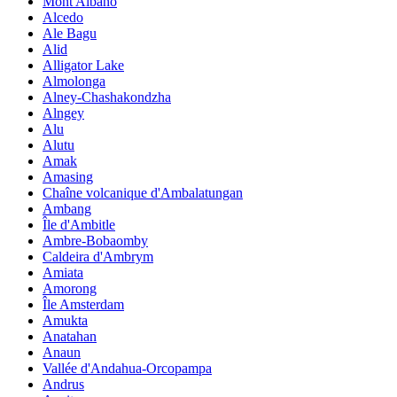
Mont Albano
Alcedo
Ale Bagu
Alid
Alligator Lake
Almolonga
Alney-Chashakondzha
Alngey
Alu
Alutu
Amak
Amasing
Chaîne volcanique d'Ambalatungan
Ambang
Île d'Ambitle
Ambre-Bobaomby
Caldeira d'Ambrym
Amiata
Amorong
Île Amsterdam
Amukta
Anatahan
Anaun
Vallée d'Andahua-Orcopampa
Andrus