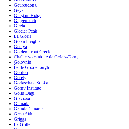
Geureudong
Geysir
Ghegam Ridge
Giggenbach
Girekol
Glacier Peak
La Gloria
Golan Heights
Golaya
Golden Trout Creek
Chaîne volcanique de Golets-Tornyi
Golovnin
Île de Goodenough
Gordon
Gorely
Goriaschaia Sopka
Gorny Institute
Göllü Dagi
Graciosa
Granada
Grande Canarie
Great Sitkin
Griggs
La Grille