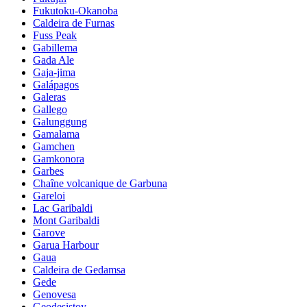
Fukutoku-Okanoba
Caldeira de Furnas
Fuss Peak
Gabillema
Gada Ale
Gaja-jima
Galápagos
Galeras
Gallego
Galunggung
Gamalama
Gamchen
Gamkonora
Garbes
Chaîne volcanique de Garbuna
Gareloi
Lac Garibaldi
Mont Garibaldi
Garove
Garua Harbour
Gaua
Caldeira de Gedamsa
Gede
Genovesa
Geodesistoy