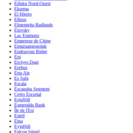
Eifuku Nord-Ouest
Ekarma
El Hierro
Elbrus
Elmenteita Badlands
Elovsky
Lac Emmons
Empereur de Chine
Emuruangogolak
Endeavour Ridge
Epi
Erciyes Dagi
Erebus
Erta Ale
Es Safa
Escala
Escanaba Segment
Cerro Escorial
Esjufjöll
Esmeralda Bank
Île de l'Est
Estelí
Etna
Eyjafjöll
Falcon Island