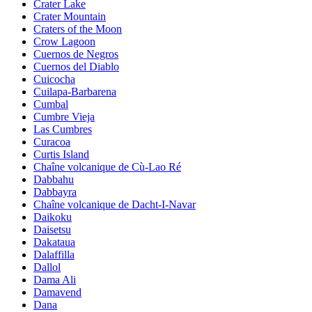
Crater Lake
Crater Mountain
Craters of the Moon
Crow Lagoon
Cuernos de Negros
Cuernos del Diablo
Cuicocha
Cuilapa-Barbarena
Cumbal
Cumbre Vieja
Las Cumbres
Curacoa
Curtis Island
Chaîne volcanique de Cù-Lao Ré
Dabbahu
Dabbayra
Chaîne volcanique de Dacht-I-Navar
Daikoku
Daisetsu
Dakataua
Dalaffilla
Dallol
Dama Ali
Damavend
Dana