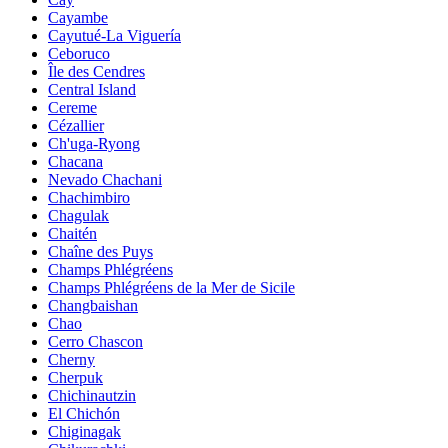
Cayambe
Cayutué-La Viguería
Ceboruco
Île des Cendres
Central Island
Cereme
Cézallier
Ch'uga-Ryong
Chacana
Nevado Chachani
Chachimbiro
Chagulak
Chaitén
Chaîne des Puys
Champs Phlégréens
Champs Phlégréens de la Mer de Sicile
Changbaishan
Chao
Cerro Chascon
Cherny
Cherpuk
Chichinautzin
El Chichón
Chiginagak