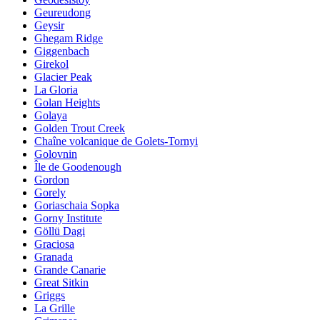
Geureudong
Geysir
Ghegam Ridge
Giggenbach
Girekol
Glacier Peak
La Gloria
Golan Heights
Golaya
Golden Trout Creek
Chaîne volcanique de Golets-Tornyi
Golovnin
Île de Goodenough
Gordon
Gorely
Goriaschaia Sopka
Gorny Institute
Göllü Dagi
Graciosa
Granada
Grande Canarie
Great Sitkin
Griggs
La Grille