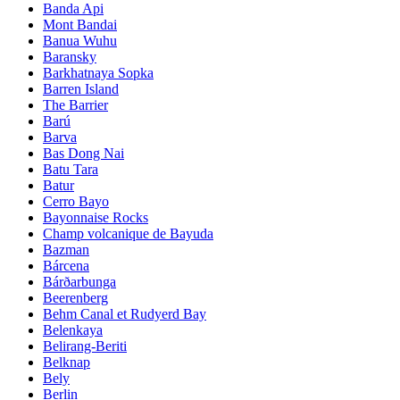
Banda Api
Mont Bandai
Banua Wuhu
Baransky
Barkhatnaya Sopka
Barren Island
The Barrier
Barú
Barva
Bas Dong Nai
Batu Tara
Batur
Cerro Bayo
Bayonnaise Rocks
Champ volcanique de Bayuda
Bazman
Bárcena
Bárðarbunga
Beerenberg
Behm Canal et Rudyerd Bay
Belenkaya
Belirang-Beriti
Belknap
Bely
Berlin