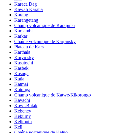
Karaca Dag
Kawah Karaha
Karang
Karangetang
Champ volcanique de Karapinar
Karisimbi
Karkar
Chaîne volcanique de Karpinsky
Plateau de Kars
Karthala
Karymsky
Kasatochi
Kasbek
Kasuga
Katla
Katmai
Katunga
Champ volcanique de Katwe-Kikorongo
Kavachi
Kawi-Butak
Kebeney
Kekurny
Kelimutu
Kell
Chaîne volcanique de Keluo