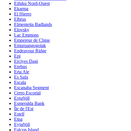
Eifuku Nord-Ouest
Ekarma
El Hierro
Elbrus
Elmenteita Badlands
Elovsky
Lac Emmons
Empereur de Chine
Emuruangogolak
Endeavour Ridge
Epi
Erciyes Dagi
Erebus
Erta Ale
Es Safa
Escala
Escanaba Segment
Cerro Escorial
Esjufjöll
Esmeralda Bank
Île de l'Est
Estelí
Etna
Eyjafjöll
Falcon Island