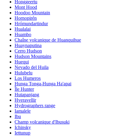
Honggeertu
Mont Hood
Hoodoo Mountain
Hornopirén
Hrómundartindur
Hualalai
Huambo
Chaîne volcanique de Huanquihue
Huaynaputina
Cerro Hudson
Hudson Mountains
Huequi
Nevado del Huila
Hulubelu
Los Humeros
Hunga Tonga-Hunga Ha'apai
Île Hunter
Hutapanjang
Hveravellir
Hydrographers range
Iamalele
Ibu
Champ volcanique d'Ibusuki
Ichinsky
Iettunup