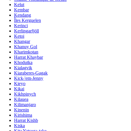
Kelut
Kembar
Kendang
Îles Kerguelen
Kerinci
Kerlingarfjöll
Ketoi
Khangar
Khanuy Gol
Kharimkotan
Harrat Khaybar
Khodutka
Kialagvik
Kiaraberes-Gagak
Kick-'em-Jenny
Kieyo
Kikai
Kikhpinych
Kilauea
Kilimanjaro
Kinenin
Kirishima
Harrat Kishb
Kiska
Kita Yatsuga-take