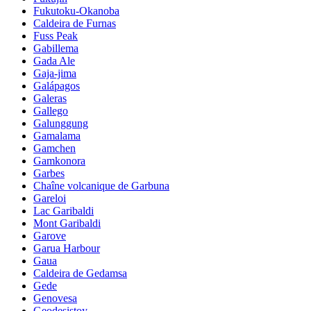
Fukutoku-Okanoba
Caldeira de Furnas
Fuss Peak
Gabillema
Gada Ale
Gaja-jima
Galápagos
Galeras
Gallego
Galunggung
Gamalama
Gamchen
Gamkonora
Garbes
Chaîne volcanique de Garbuna
Gareloi
Lac Garibaldi
Mont Garibaldi
Garove
Garua Harbour
Gaua
Caldeira de Gedamsa
Gede
Genovesa
Geodesistoy