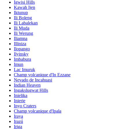
Igwisi Hills
Kawah Ijen
Iktunup
Ili Boleng
Ili Labalekan
Ili Muda
Ili Werung
Iliamna
Illiniza
Ilopango
Ilyinsky
Imbabura
Imun
Lac Imuruk
Champ volcanique d'In Ezzane
Nevado de Incahuasi
Indian Heaven
Ingakslugwat Hills
Inielika
Inierie
Inyo Craters
Champ volcanique d'Ipala
Iraya
Irazú
Iriga