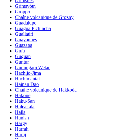
Grimsnes
Grímsvötn
Groppo
Chaîne volcanique de Grozny
Guadalupe
Guagua Pichincha
Guallatiri
Guayaques
Guazapa
Gufa
Guguan
Guntur
Gunungapi Wetar
Hachijo-Jima
Hachimantai
Hainan Dao
Chaîne volcanique de Hakkoda
Hakone
Haku-San
Haleakala
Halla
Hanish
Hargy
Harrah
Haruj