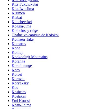
Kita-Fukutokutai
Kita-Iwo-Jima
Kizimen
Klabat
Kliuchevskoi
Kogaja-Jima
Kolbeinsey ridge
Chaîne volcanique de Kolokol
Komaga-Take
Komarov
Kone
Koniuji
Kookooligit Mountains
Koranga
Korath range
Koro
Korosi
Korovin
Koryaksky
Kos
Koshelev
Kostakan
Emi Koussi
Kozu-Shima