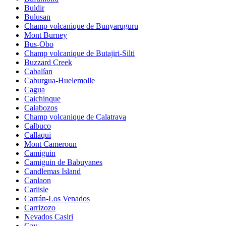
Buldir
Bulusan
Champ volcanique de Bunyaruguru
Mont Burney
Bus-Obo
Champ volcanique de Butajiri-Silti
Buzzard Creek
Cabalían
Caburgua-Huelemolle
Cagua
Caichinque
Calabozos
Champ volcanique de Calatrava
Calbuco
Callaqui
Mont Cameroun
Camiguin
Camiguin de Babuyanes
Candlemas Island
Canlaon
Carlisle
Carrán-Los Venados
Carrizozo
Nevados Casiri
Cay