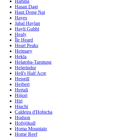
Haruna
Hasan Dagi
Haut Dong Nai
Hayes
Jabal Haylan
Hayli Gubbi
Healy
Île Heard
Heart Peaks
Heimaey
Hekla
Helatoba-Tarutung
Helgrindur
Hell's Half Acre
Hengill
Herbert
Hertali
Hijiori
Hiri
Hiuchi
Caldeira d'Hobicha
Hodson
Hofsjökull
Homa Mountain
Home Reef