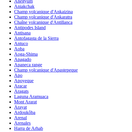
Aneityum
Aniakchak
Champ volcanique d'Ankaizina
Champ volcanique d'Ankaratra
Chaîne volcanique d'Antillanca
Antipodes Island
Antisana
Antofagasta de la Sierra
Antuco
Aoba
Aoga-Shima
Apagado
Apaneca range
Champ volcanique d'Apastepeque
Apo
Apoyeque
Aracar
Aragats
Laguna Aramuaca
Mont Ararat
Arayat
Ardoukôba
Arenal
Arenales
Harra de Arhab