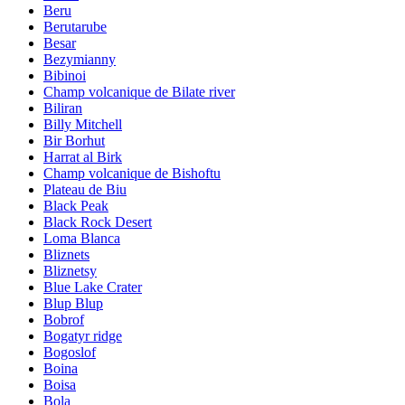
Beru
Berutarube
Besar
Bezymianny
Bibinoi
Champ volcanique de Bilate river
Biliran
Billy Mitchell
Bir Borhut
Harrat al Birk
Champ volcanique de Bishoftu
Plateau de Biu
Black Peak
Black Rock Desert
Loma Blanca
Bliznets
Bliznetsy
Blue Lake Crater
Blup Blup
Bobrof
Bogatyr ridge
Bogoslof
Boina
Boisa
Bola