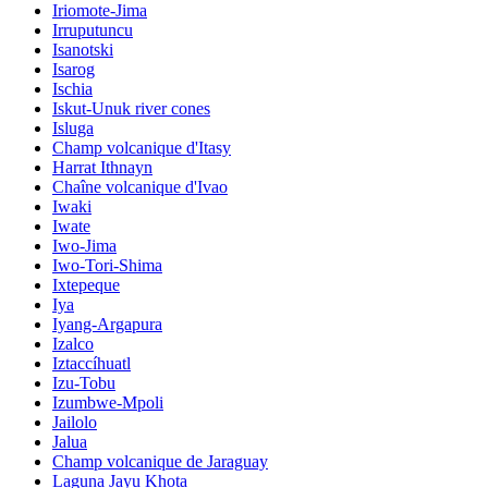
Iriomote-Jima
Irruputuncu
Isanotski
Isarog
Ischia
Iskut-Unuk river cones
Isluga
Champ volcanique d'Itasy
Harrat Ithnayn
Chaîne volcanique d'Ivao
Iwaki
Iwate
Iwo-Jima
Iwo-Tori-Shima
Ixtepeque
Iya
Iyang-Argapura
Izalco
Iztaccíhuatl
Izu-Tobu
Izumbwe-Mpoli
Jailolo
Jalua
Champ volcanique de Jaraguay
Laguna Jayu Khota