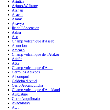
Arintica
Arjuno-Welirang
Arshan
Asacha
Asama
Asavyo
Île de l'Ascension
Askja
Aso
Champ volcanique d'Assab
Asuncion
Atacazo
Champ volcanique de l'Atakor
Atitlán
Atka
Champ volcanique d'Atlin
Cerro los Atlixcos
Atsonupuri
Caldeira d'Atuel
Cerro Aucanquilcha
Champ volcanique d'Auckland
Augustine
Cerro Auquihuato
Avachinsky
Awu