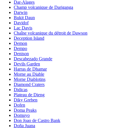
Dar-Alages
Champ volcanique de Dariganga
Darwin
Bukit Daun
Davidof
Lac Davis
Chaîne volcanique du détroit de Dawson
Deception Island
Demon
Dempo
Denison
Descabezado Grande
Devils Garden
Harras de Dhamar
Morne au Diable
Morne Diablotins
Diamond Craters
Didicas
Plateau de Dieng
Diky Greben
Dofen
Doma Peaks
Domuyo
Don Joao de Castro Bank
Doña Juana