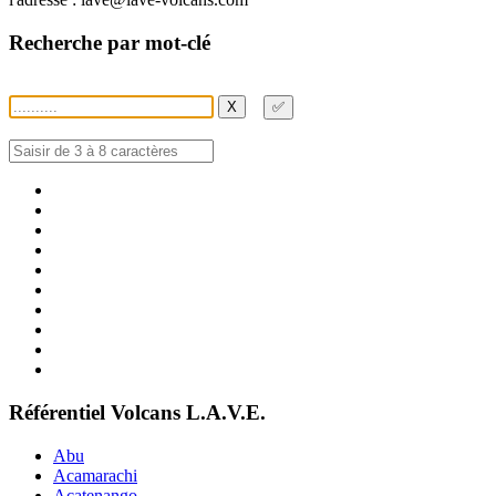
Recherche par mot-clé
X
✅
Référentiel Volcans L.A.V.E.
Abu
Acamarachi
Acatenango