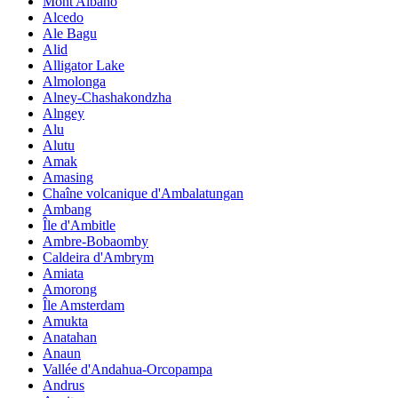
Mont Albano
Alcedo
Ale Bagu
Alid
Alligator Lake
Almolonga
Alney-Chashakondzha
Alngey
Alu
Alutu
Amak
Amasing
Chaîne volcanique d'Ambalatungan
Ambang
Île d'Ambitle
Ambre-Bobaomby
Caldeira d'Ambrym
Amiata
Amorong
Île Amsterdam
Amukta
Anatahan
Anaun
Vallée d'Andahua-Orcopampa
Andrus