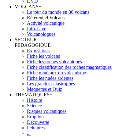
DVD
VOLCANS
+
Le tour du monde en 80 volcans
Référentiel Volcans
Activité volcanique
Info-Lave
Volcanologues
SECTEUR
PEDAGOGIQUE
+
Expositions
Fiche les volcans
Fiche les roches volcaniques
Fiche classification des roches magmatiques
Fiche minéraux du volcanisme
Fiche les nuées ardentes
Les grandes catastrophes
Maquettes et Quiz
THEMATIQUES
+
Histoire
Science
Risques volcaniques
Eruption
Découverte
Peintures
...