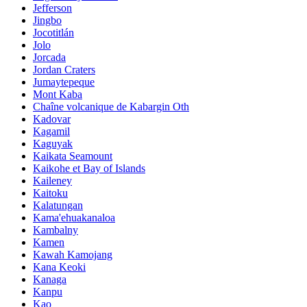
Jefferson
Jingbo
Jocotitlán
Jolo
Jorcada
Jordan Craters
Jumaytepeque
Mont Kaba
Chaîne volcanique de Kabargin Oth
Kadovar
Kagamil
Kaguyak
Kaikata Seamount
Kaikohe et Bay of Islands
Kaileney
Kaitoku
Kalatungan
Kama'ehuakanaloa
Kambalny
Kamen
Kawah Kamojang
Kana Keoki
Kanaga
Kanpu
Kao