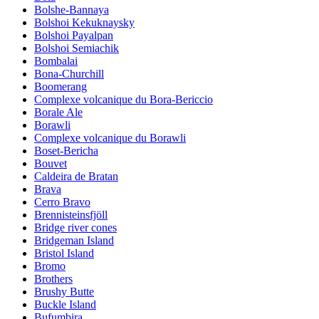
Bolshe-Bannaya
Bolshoi Kekuknaysky
Bolshoi Payalpan
Bolshoi Semiachik
Bombalai
Bona-Churchill
Boomerang
Complexe volcanique du Bora-Bericcio
Borale Ale
Borawli
Complexe volcanique du Borawli
Boset-Bericha
Bouvet
Caldeira de Bratan
Brava
Cerro Bravo
Brennisteinsfjöll
Bridge river cones
Bridgeman Island
Bristol Island
Bromo
Brothers
Brushy Butte
Buckle Island
Bufumbira