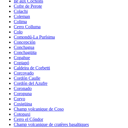
Île aux Cochons
Cofre de Perote
Colachi
Coleman
Colima
Cerro Colluma
Colo
Comondú-La Purísima
Concepción
Conchagua
Conchagüita
Copahue
Copiapó
Caldeira de Corbetti
Corcovado
Cordón Caulle
Cordón del Azufre
Coronado
Coropuna
Corvo
Cosigüina
Champ volcanique de Coso
Cotopaxi
Cerro el Cóndor
Champ volcanique de cratères basaltiques