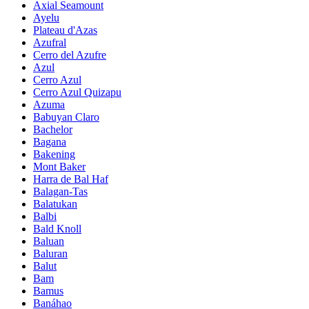
Axial Seamount
Ayelu
Plateau d'Azas
Azufral
Cerro del Azufre
Azul
Cerro Azul
Cerro Azul Quizapu
Azuma
Babuyan Claro
Bachelor
Bagana
Bakening
Mont Baker
Harra de Bal Haf
Balagan-Tas
Balatukan
Balbi
Bald Knoll
Baluan
Baluran
Balut
Bam
Bamus
Banáhao