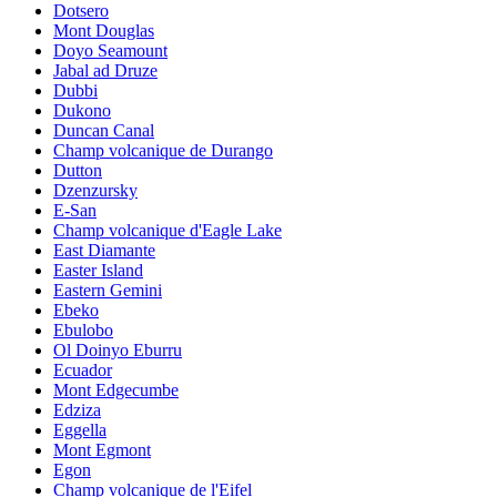
Dotsero
Mont Douglas
Doyo Seamount
Jabal ad Druze
Dubbi
Dukono
Duncan Canal
Champ volcanique de Durango
Dutton
Dzenzursky
E-San
Champ volcanique d'Eagle Lake
East Diamante
Easter Island
Eastern Gemini
Ebeko
Ebulobo
Ol Doinyo Eburru
Ecuador
Mont Edgecumbe
Edziza
Eggella
Mont Egmont
Egon
Champ volcanique de l'Eifel