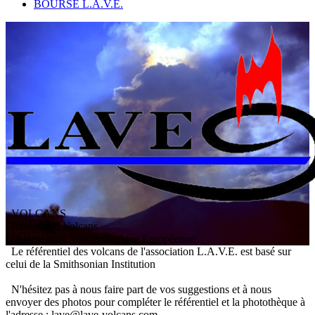
BOURSE L.A.V.E.
VOLCANS
/ Référentiel Volcans
L
'
A
ssociation
V
olcanologique
E
uropéenne
Le référentiel des volcans de l'association L.A.V.E. est basé sur
celui de la Smithsonian Institution
N'hésitez pas à nous faire part de vos suggestions et à nous
envoyer des photos pour compléter le référentiel et la photothèque à
l'adresse : lave@lave-volcans.com