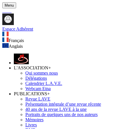
Menu
Espace Adhérent
Français
Anglais
L'ASSOCIATION
+
Qui sommes nous
Délégations
Calendrier L.A.V.E.
Webcam Etna
PUBLICATIONS
+
Revue LAVE
Présentation intégrale d’une revue récente
40 ans de la revue LAVE à la une
Portraits de quelques uns de nos auteurs
Mémoires
Livres