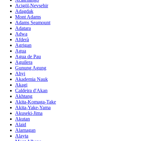
Acigöl-Nevsehir
Adagdak
Mont Adams
Adams Seamount
Adatara
Adwa
Afderà
Agrigan
Agua
Agua de Pau
Aguilera
Gunung Agung
Ahyi
Akademia Nauk
Akagi
Caldeira d'Akan
Akhtang
Akita-Komaga-Take
Akita-Yake-Yama
Akuseki-Jima
Akutan
Alaid
Alamagan
Alayta