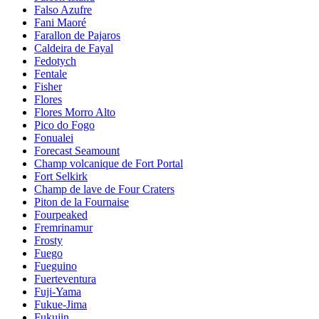
Falso Azufre
Fani Maoré
Farallon de Pajaros
Caldeira de Fayal
Fedotych
Fentale
Fisher
Flores
Flores Morro Alto
Pico do Fogo
Fonualei
Forecast Seamount
Champ volcanique de Fort Portal
Fort Selkirk
Champ de lave de Four Craters
Piton de la Fournaise
Fourpeaked
Fremrinamur
Frosty
Fuego
Fueguino
Fuerteventura
Fuji-Yama
Fukue-Jima
Fukujin