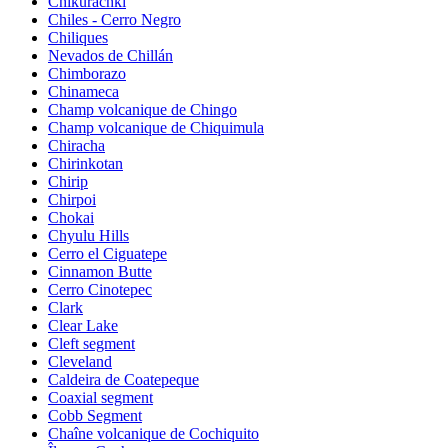
Chikurachki
Chiles - Cerro Negro
Chiliques
Nevados de Chillán
Chimborazo
Chinameca
Champ volcanique de Chingo
Champ volcanique de Chiquimula
Chiracha
Chirinkotan
Chirip
Chirpoi
Chokai
Chyulu Hills
Cerro el Ciguatepe
Cinnamon Butte
Cerro Cinotepec
Clark
Clear Lake
Cleft segment
Cleveland
Caldeira de Coatepeque
Coaxial segment
Cobb Segment
Chaîne volcanique de Cochiquito