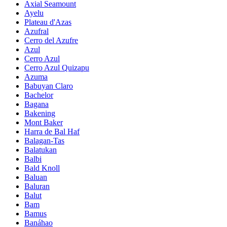
Axial Seamount
Ayelu
Plateau d'Azas
Azufral
Cerro del Azufre
Azul
Cerro Azul
Cerro Azul Quizapu
Azuma
Babuyan Claro
Bachelor
Bagana
Bakening
Mont Baker
Harra de Bal Haf
Balagan-Tas
Balatukan
Balbi
Bald Knoll
Baluan
Baluran
Balut
Bam
Bamus
Banáhao