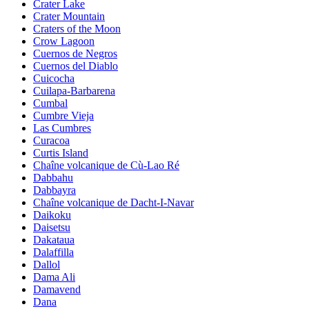
Crater Lake
Crater Mountain
Craters of the Moon
Crow Lagoon
Cuernos de Negros
Cuernos del Diablo
Cuicocha
Cuilapa-Barbarena
Cumbal
Cumbre Vieja
Las Cumbres
Curacoa
Curtis Island
Chaîne volcanique de Cù-Lao Ré
Dabbahu
Dabbayra
Chaîne volcanique de Dacht-I-Navar
Daikoku
Daisetsu
Dakataua
Dalaffilla
Dallol
Dama Ali
Damavend
Dana