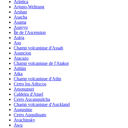
Arintica
Arjuno-Welirang
Arshan
Asacha
Asama
Asavyo
Île de l'Ascension
Askja
Aso
Champ volcanique d'Assab
Asuncion
Atacazo
Champ volcanique de l'Atakor
Atitlán
Atka
Champ volcanique d'Atlin
Cerro los Atlixcos
Atsonupuri
Caldeira d'Atuel
Cerro Aucanquilcha
Champ volcanique d'Auckland
Augustine
Cerro Auquihuato
Avachinsky
Awu