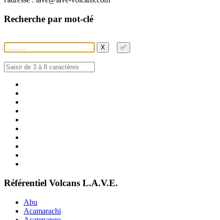
Recherche par mot-clé
X
✅
Référentiel Volcans L.A.V.E.
Abu
Acamarachi
Acatenango