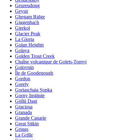
Geureudong
Geysir
Ghegam Ridge
Giggenbach
Girekol
Glacier Peak
La Gloria
Golan Heights
Golaya
Golden Trout Creek
Chaîne volcanique de Golets-Tornyi
Golovnin
Île de Goodenough
Gordon
Gorely
Goriaschaia Sopka
Gorny Institute
Göllü Dagi
Graciosa
Granada
Grande Canarie
Great Sitkin
Griggs
La Grille