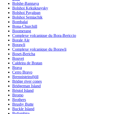
Bolshe-Bannaya
Bolshoi Kekuknaysky
Bolshoi Payalpan
Bolshoi Semiachik
Bombalai
Bona-Churchill
Boomerang
Complexe volcanique du Bora-Bericcio
Borale Ale
Borawli
Complexe volcanique du Borawli
Boset-Bericha
Bouvet
Caldeira de Bratan
Brava
Cerro Bravo
Brennisteinsfjöll
Bridge river cones
Bridgeman Island
Bristol Island
Bromo
Brothers
Brushy Butte
Buckle Island
Bufumbira