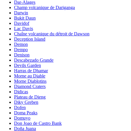
Dar-Alages
Champ volcanique de Dariganga
Darwin
Bukit Daun
Davidof
Lac Davis
Chaîne volcanique du détroit de Dawson
Deception Island
Demon
Dempo
Denison
Descabezado Grande
Devils Garden
Harras de Dhamar
Morne au Diable
Morne Diablotins
Diamond Craters
Didicas
Plateau de Dieng
Diky Greben
Dofen
Doma Peaks
Domuyo
Don Joao de Castro Bank
Doña Juana