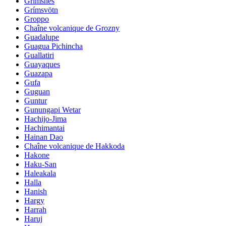
Grimsnes
Grímsvötn
Groppo
Chaîne volcanique de Grozny
Guadalupe
Guagua Pichincha
Guallatiri
Guayaques
Guazapa
Gufa
Guguan
Guntur
Gunungapi Wetar
Hachijo-Jima
Hachimantai
Hainan Dao
Chaîne volcanique de Hakkoda
Hakone
Haku-San
Haleakala
Halla
Hanish
Hargy
Harrah
Haruj