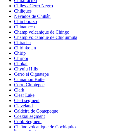
Chikurachki
Chiles - Cerro Negro
Chiliques
Nevados de Chillán
Chimborazo
Chinameca
Champ volcanique de Chingo
Champ volcanique de Chiquimula
Chiracha
Chirinkotan
Chirip
Chirpoi
Chokai
Chyulu Hills
Cerro el Ciguatepe
Cinnamon Butte
Cerro Cinotepec
Clark
Clear Lake
Cleft segment
Cleveland
Caldeira de Coatepeque
Coaxial segment
Cobb Segment
Chaîne volcanique de Cochiquito