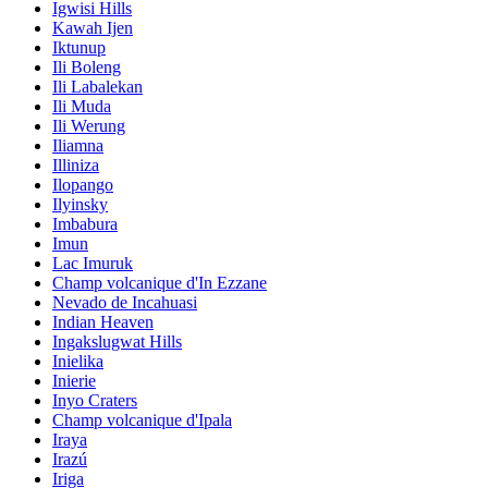
Igwisi Hills
Kawah Ijen
Iktunup
Ili Boleng
Ili Labalekan
Ili Muda
Ili Werung
Iliamna
Illiniza
Ilopango
Ilyinsky
Imbabura
Imun
Lac Imuruk
Champ volcanique d'In Ezzane
Nevado de Incahuasi
Indian Heaven
Ingakslugwat Hills
Inielika
Inierie
Inyo Craters
Champ volcanique d'Ipala
Iraya
Irazú
Iriga