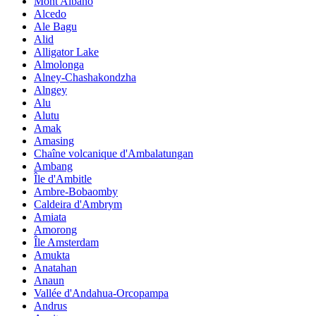
Mont Albano
Alcedo
Ale Bagu
Alid
Alligator Lake
Almolonga
Alney-Chashakondzha
Alngey
Alu
Alutu
Amak
Amasing
Chaîne volcanique d'Ambalatungan
Ambang
Île d'Ambitle
Ambre-Bobaomby
Caldeira d'Ambrym
Amiata
Amorong
Île Amsterdam
Amukta
Anatahan
Anaun
Vallée d'Andahua-Orcopampa
Andrus