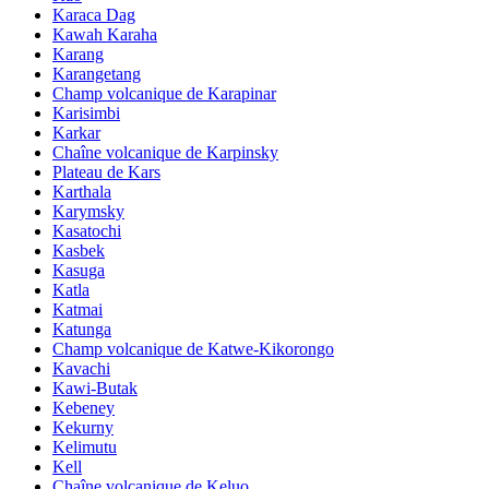
Karaca Dag
Kawah Karaha
Karang
Karangetang
Champ volcanique de Karapinar
Karisimbi
Karkar
Chaîne volcanique de Karpinsky
Plateau de Kars
Karthala
Karymsky
Kasatochi
Kasbek
Kasuga
Katla
Katmai
Katunga
Champ volcanique de Katwe-Kikorongo
Kavachi
Kawi-Butak
Kebeney
Kekurny
Kelimutu
Kell
Chaîne volcanique de Keluo