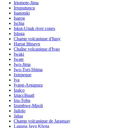
Iriomote-Jima
Irruputuncu
Isanotski
Isarog
Ischia
Iskut-Unuk river cones
Isluga
Champ volcanique d'Itasy
Harrat Ithnayn
Chaîne volcanique d'Ivao
Iwaki
Iwate
Iwo-Jima
Iwo-Tori-Shima
Ixtepeque
Iya
Iyang-Argapura
Izalco
Iztaccíhuatl
Izu-Tobu
Izumbwe-Mpoli
Jailolo
Jalua
Champ volcanique de Jaraguay
Laguna Jayu Khota