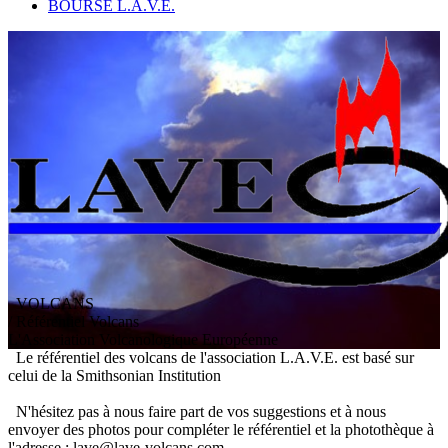
BOURSE L.A.V.E.
VOLCANS
/ Référentiel Volcans
L
'
A
ssociation
V
olcanologique
E
uropéenne
Le référentiel des volcans de l'association L.A.V.E. est basé sur
celui de la Smithsonian Institution
N'hésitez pas à nous faire part de vos suggestions et à nous
envoyer des photos pour compléter le référentiel et la photothèque à
l'adresse : lave@lave-volcans.com