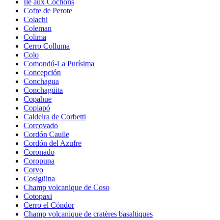
Île aux Cochons
Cofre de Perote
Colachi
Coleman
Colima
Cerro Colluma
Colo
Comondú-La Purísima
Concepción
Conchagua
Conchagüita
Copahue
Copiapó
Caldeira de Corbetti
Corcovado
Cordón Caulle
Cordón del Azufre
Coronado
Coropuna
Corvo
Cosigüina
Champ volcanique de Coso
Cotopaxi
Cerro el Cóndor
Champ volcanique de cratères basaltiques