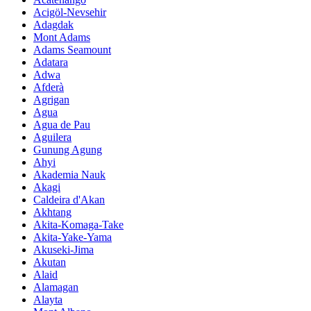
Acigöl-Nevsehir
Adagdak
Mont Adams
Adams Seamount
Adatara
Adwa
Afderà
Agrigan
Agua
Agua de Pau
Aguilera
Gunung Agung
Ahyi
Akademia Nauk
Akagi
Caldeira d'Akan
Akhtang
Akita-Komaga-Take
Akita-Yake-Yama
Akuseki-Jima
Akutan
Alaid
Alamagan
Alayta