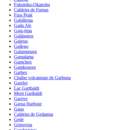
Fukutoku-Okanoba
Caldeira de Furnas
Fuss Peak
Gabillema
Gada Ale
Gaja-jima
Galápagos
Galeras
Gallego
Galunggung
Gamalama
Gamchen
Gamkonora
Garbes
Chaîne volcanique de Garbuna
Gareloi
Lac Garibaldi
Mont Garibaldi
Garove
Garua Harbour
Gaua
Caldeira de Gedamsa
Gede
Genovesa
Geodesistoy