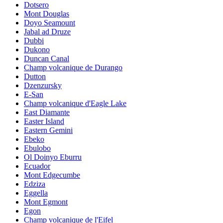
Dotsero
Mont Douglas
Doyo Seamount
Jabal ad Druze
Dubbi
Dukono
Duncan Canal
Champ volcanique de Durango
Dutton
Dzenzursky
E-San
Champ volcanique d'Eagle Lake
East Diamante
Easter Island
Eastern Gemini
Ebeko
Ebulobo
Ol Doinyo Eburru
Ecuador
Mont Edgecumbe
Edziza
Eggella
Mont Egmont
Egon
Champ volcanique de l'Eifel