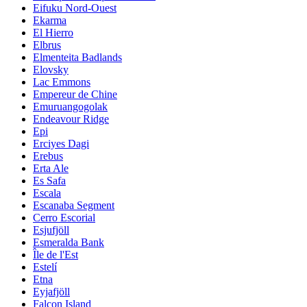
Eifuku Nord-Ouest
Ekarma
El Hierro
Elbrus
Elmenteita Badlands
Elovsky
Lac Emmons
Empereur de Chine
Emuruangogolak
Endeavour Ridge
Epi
Erciyes Dagi
Erebus
Erta Ale
Es Safa
Escala
Escanaba Segment
Cerro Escorial
Esjufjöll
Esmeralda Bank
Île de l'Est
Estelí
Etna
Eyjafjöll
Falcon Island