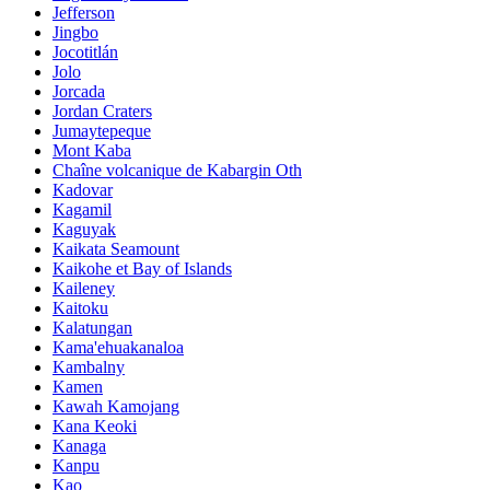
Jefferson
Jingbo
Jocotitlán
Jolo
Jorcada
Jordan Craters
Jumaytepeque
Mont Kaba
Chaîne volcanique de Kabargin Oth
Kadovar
Kagamil
Kaguyak
Kaikata Seamount
Kaikohe et Bay of Islands
Kaileney
Kaitoku
Kalatungan
Kama'ehuakanaloa
Kambalny
Kamen
Kawah Kamojang
Kana Keoki
Kanaga
Kanpu
Kao