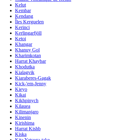
Kelut
Kembar
Kendang
Îles Kerguelen
Kerinci
Kerlingarfjöll
Ketoi
Khangar
Khanuy Gol
Kharimkotan
Harrat Khaybar
Khodutka
Kialagvik
Kiaraberes-Gagak
Kick-'em-Jenny
Kieyo
Kikai
Kikhpinych
Kilauea
Kilimanjaro
Kinenin
Kirishima
Harrat Kishb
Kiska
Kita Yatsuga-take