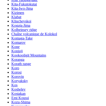
Kita-Fukutokutai
Kita-Iwo-Jima
Kizimen
Klabat
Kliuchevskoi
Kogaja-Jima
Kolbeinsey ridge
Chaîne volcanique de Kolokol
Komaga-Take
Komarov
Kone
Koniuji
Kookooligit Mountains
Koranga
Korath range
Koro
Korosi
Korovin
Koryaksky
Kos
Koshelev
Kostakan
Emi Koussi
Kozu-Shima