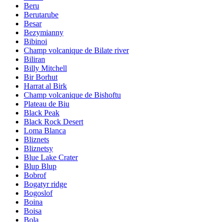
Beru
Berutarube
Besar
Bezymianny
Bibinoi
Champ volcanique de Bilate river
Biliran
Billy Mitchell
Bir Borhut
Harrat al Birk
Champ volcanique de Bishoftu
Plateau de Biu
Black Peak
Black Rock Desert
Loma Blanca
Bliznets
Bliznetsy
Blue Lake Crater
Blup Blup
Bobrof
Bogatyr ridge
Bogoslof
Boina
Boisa
Bola