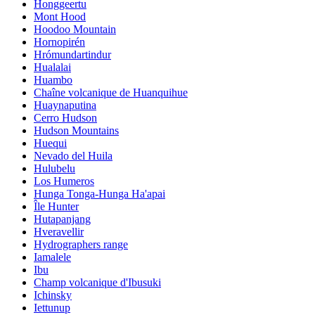
Honggeertu
Mont Hood
Hoodoo Mountain
Hornopirén
Hrómundartindur
Hualalai
Huambo
Chaîne volcanique de Huanquihue
Huaynaputina
Cerro Hudson
Hudson Mountains
Huequi
Nevado del Huila
Hulubelu
Los Humeros
Hunga Tonga-Hunga Ha'apai
Île Hunter
Hutapanjang
Hveravellir
Hydrographers range
Iamalele
Ibu
Champ volcanique d'Ibusuki
Ichinsky
Iettunup