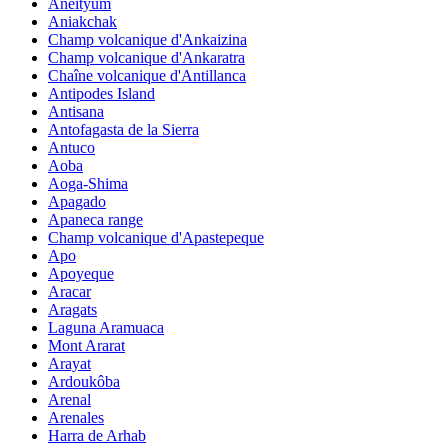
Aneityum
Aniakchak
Champ volcanique d'Ankaizina
Champ volcanique d'Ankaratra
Chaîne volcanique d'Antillanca
Antipodes Island
Antisana
Antofagasta de la Sierra
Antuco
Aoba
Aoga-Shima
Apagado
Apaneca range
Champ volcanique d'Apastepeque
Apo
Apoyeque
Aracar
Aragats
Laguna Aramuaca
Mont Ararat
Arayat
Ardoukôba
Arenal
Arenales
Harra de Arhab