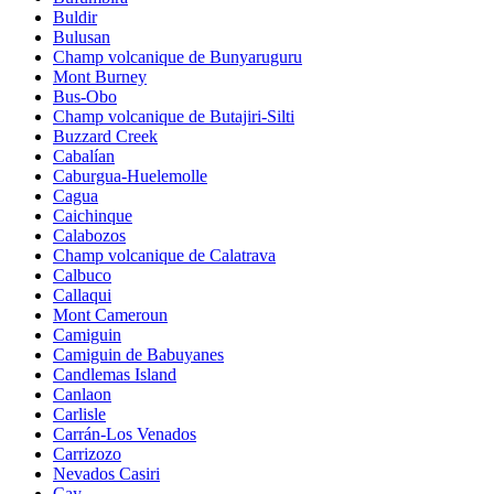
Buldir
Bulusan
Champ volcanique de Bunyaruguru
Mont Burney
Bus-Obo
Champ volcanique de Butajiri-Silti
Buzzard Creek
Cabalían
Caburgua-Huelemolle
Cagua
Caichinque
Calabozos
Champ volcanique de Calatrava
Calbuco
Callaqui
Mont Cameroun
Camiguin
Camiguin de Babuyanes
Candlemas Island
Canlaon
Carlisle
Carrán-Los Venados
Carrizozo
Nevados Casiri
Cay