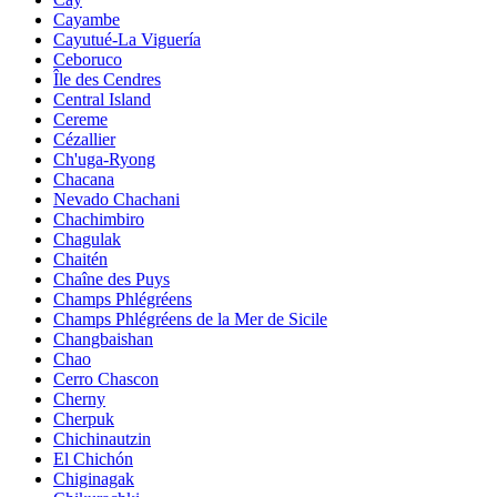
Cayambe
Cayutué-La Viguería
Ceboruco
Île des Cendres
Central Island
Cereme
Cézallier
Ch'uga-Ryong
Chacana
Nevado Chachani
Chachimbiro
Chagulak
Chaitén
Chaîne des Puys
Champs Phlégréens
Champs Phlégréens de la Mer de Sicile
Changbaishan
Chao
Cerro Chascon
Cherny
Cherpuk
Chichinautzin
El Chichón
Chiginagak