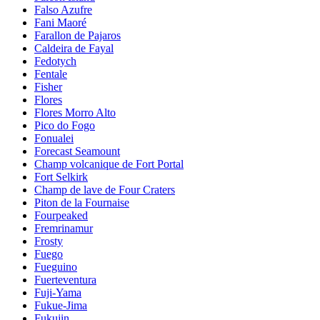
Falso Azufre
Fani Maoré
Farallon de Pajaros
Caldeira de Fayal
Fedotych
Fentale
Fisher
Flores
Flores Morro Alto
Pico do Fogo
Fonualei
Forecast Seamount
Champ volcanique de Fort Portal
Fort Selkirk
Champ de lave de Four Craters
Piton de la Fournaise
Fourpeaked
Fremrinamur
Frosty
Fuego
Fueguino
Fuerteventura
Fuji-Yama
Fukue-Jima
Fukujin