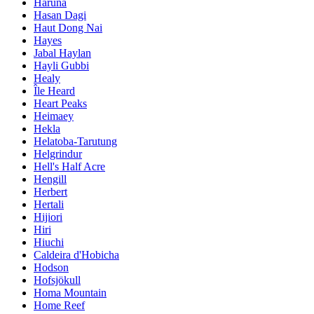
Haruna
Hasan Dagi
Haut Dong Nai
Hayes
Jabal Haylan
Hayli Gubbi
Healy
Île Heard
Heart Peaks
Heimaey
Hekla
Helatoba-Tarutung
Helgrindur
Hell's Half Acre
Hengill
Herbert
Hertali
Hijiori
Hiri
Hiuchi
Caldeira d'Hobicha
Hodson
Hofsjökull
Homa Mountain
Home Reef