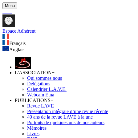
Menu
Espace Adhérent
Français
Anglais
L'ASSOCIATION
+
Qui sommes nous
Délégations
Calendrier L.A.V.E.
Webcam Etna
PUBLICATIONS
+
Revue LAVE
Présentation intégrale d’une revue récente
40 ans de la revue LAVE à la une
Portraits de quelques uns de nos auteurs
Mémoires
Livres