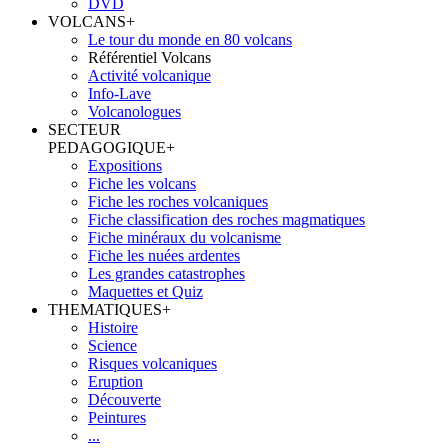
DVD
VOLCANS
+
Le tour du monde en 80 volcans
Référentiel Volcans
Activité volcanique
Info-Lave
Volcanologues
SECTEUR
PEDAGOGIQUE
+
Expositions
Fiche les volcans
Fiche les roches volcaniques
Fiche classification des roches magmatiques
Fiche minéraux du volcanisme
Fiche les nuées ardentes
Les grandes catastrophes
Maquettes et Quiz
THEMATIQUES
+
Histoire
Science
Risques volcaniques
Eruption
Découverte
Peintures
...