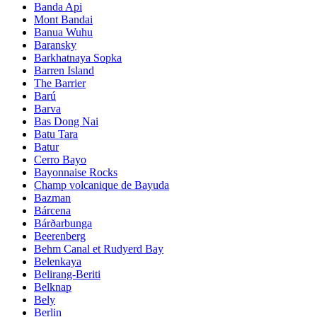
Banda Api
Mont Bandai
Banua Wuhu
Baransky
Barkhatnaya Sopka
Barren Island
The Barrier
Barú
Barva
Bas Dong Nai
Batu Tara
Batur
Cerro Bayo
Bayonnaise Rocks
Champ volcanique de Bayuda
Bazman
Bárcena
Bárðarbunga
Beerenberg
Behm Canal et Rudyerd Bay
Belenkaya
Belirang-Beriti
Belknap
Bely
Berlin