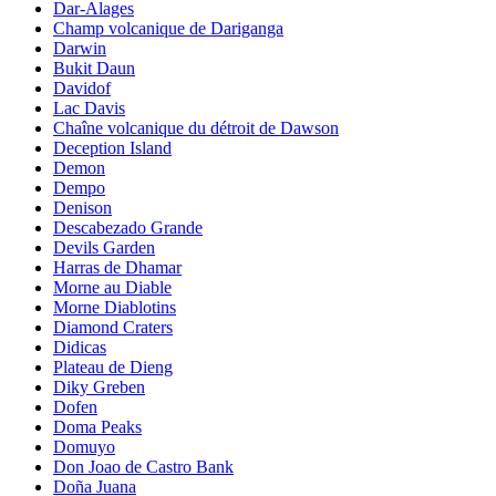
Dar-Alages
Champ volcanique de Dariganga
Darwin
Bukit Daun
Davidof
Lac Davis
Chaîne volcanique du détroit de Dawson
Deception Island
Demon
Dempo
Denison
Descabezado Grande
Devils Garden
Harras de Dhamar
Morne au Diable
Morne Diablotins
Diamond Craters
Didicas
Plateau de Dieng
Diky Greben
Dofen
Doma Peaks
Domuyo
Don Joao de Castro Bank
Doña Juana