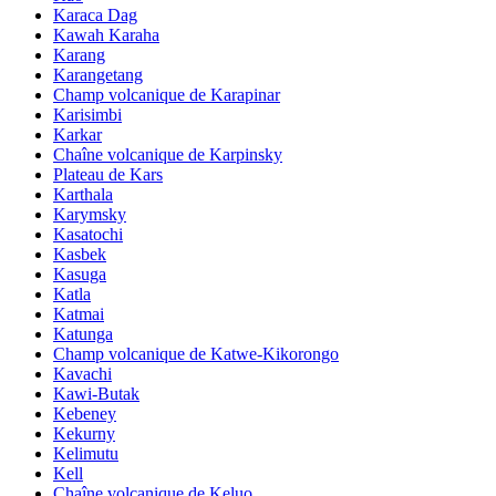
Karaca Dag
Kawah Karaha
Karang
Karangetang
Champ volcanique de Karapinar
Karisimbi
Karkar
Chaîne volcanique de Karpinsky
Plateau de Kars
Karthala
Karymsky
Kasatochi
Kasbek
Kasuga
Katla
Katmai
Katunga
Champ volcanique de Katwe-Kikorongo
Kavachi
Kawi-Butak
Kebeney
Kekurny
Kelimutu
Kell
Chaîne volcanique de Keluo