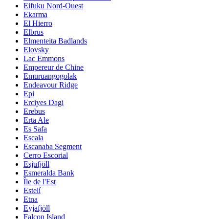
Eifuku Nord-Ouest
Ekarma
El Hierro
Elbrus
Elmenteita Badlands
Elovsky
Lac Emmons
Empereur de Chine
Emuruangogolak
Endeavour Ridge
Epi
Erciyes Dagi
Erebus
Erta Ale
Es Safa
Escala
Escanaba Segment
Cerro Escorial
Esjufjöll
Esmeralda Bank
Île de l'Est
Estelí
Etna
Eyjafjöll
Falcon Island