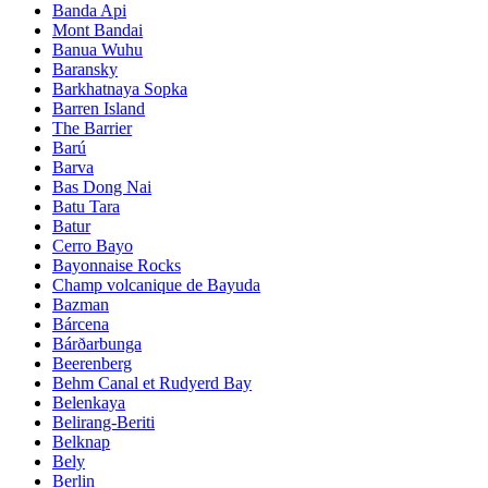
Banda Api
Mont Bandai
Banua Wuhu
Baransky
Barkhatnaya Sopka
Barren Island
The Barrier
Barú
Barva
Bas Dong Nai
Batu Tara
Batur
Cerro Bayo
Bayonnaise Rocks
Champ volcanique de Bayuda
Bazman
Bárcena
Bárðarbunga
Beerenberg
Behm Canal et Rudyerd Bay
Belenkaya
Belirang-Beriti
Belknap
Bely
Berlin