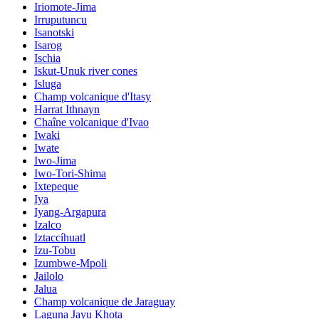
Iriomote-Jima
Irruputuncu
Isanotski
Isarog
Ischia
Iskut-Unuk river cones
Isluga
Champ volcanique d'Itasy
Harrat Ithnayn
Chaîne volcanique d'Ivao
Iwaki
Iwate
Iwo-Jima
Iwo-Tori-Shima
Ixtepeque
Iya
Iyang-Argapura
Izalco
Iztaccíhuatl
Izu-Tobu
Izumbwe-Mpoli
Jailolo
Jalua
Champ volcanique de Jaraguay
Laguna Jayu Khota