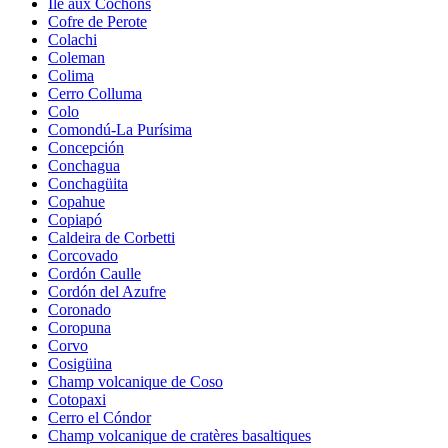
Île aux Cochons
Cofre de Perote
Colachi
Coleman
Colima
Cerro Colluma
Colo
Comondú-La Purísima
Concepción
Conchagua
Conchagüita
Copahue
Copiapó
Caldeira de Corbetti
Corcovado
Cordón Caulle
Cordón del Azufre
Coronado
Coropuna
Corvo
Cosigüina
Champ volcanique de Coso
Cotopaxi
Cerro el Cóndor
Champ volcanique de cratères basaltiques