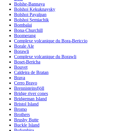
Bolshe-Bannaya
Bolshoi Kekuknaysky
Bolshoi Payalpan
Bolshoi Semiachik
Bombalai
Bona-Churchill
Boomerang
Complexe volcanique du Bora-Bericcio
Borale Ale
Borawli
Complexe volcanique du Borawli
Boset-Bericha
Bouvet
Caldeira de Bratan
Brava
Cerro Bravo
Brennisteinsfjöll
Bridge river cones
Bridgeman Island
Bristol Island
Bromo
Brothers
Brushy Butte
Buckle Island
Bufumbira