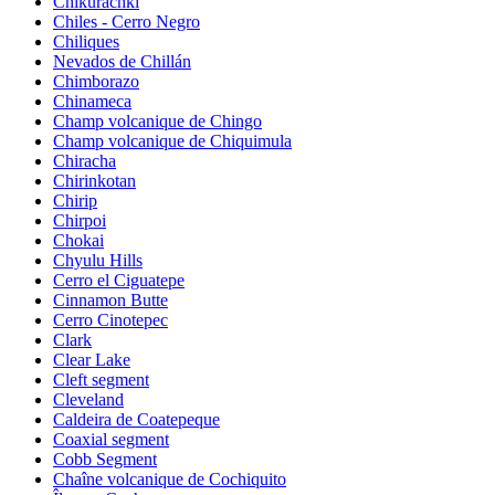
Chikurachki
Chiles - Cerro Negro
Chiliques
Nevados de Chillán
Chimborazo
Chinameca
Champ volcanique de Chingo
Champ volcanique de Chiquimula
Chiracha
Chirinkotan
Chirip
Chirpoi
Chokai
Chyulu Hills
Cerro el Ciguatepe
Cinnamon Butte
Cerro Cinotepec
Clark
Clear Lake
Cleft segment
Cleveland
Caldeira de Coatepeque
Coaxial segment
Cobb Segment
Chaîne volcanique de Cochiquito