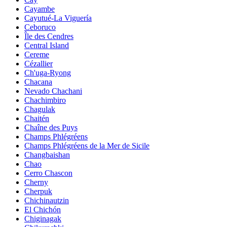
Cayambe
Cayutué-La Viguería
Ceboruco
Île des Cendres
Central Island
Cereme
Cézallier
Ch'uga-Ryong
Chacana
Nevado Chachani
Chachimbiro
Chagulak
Chaitén
Chaîne des Puys
Champs Phlégréens
Champs Phlégréens de la Mer de Sicile
Changbaishan
Chao
Cerro Chascon
Cherny
Cherpuk
Chichinautzin
El Chichón
Chiginagak