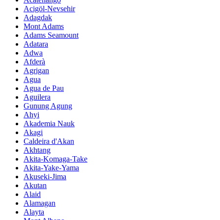
Acigöl-Nevsehir
Adagdak
Mont Adams
Adams Seamount
Adatara
Adwa
Afderà
Agrigan
Agua
Agua de Pau
Aguilera
Gunung Agung
Ahyi
Akademia Nauk
Akagi
Caldeira d'Akan
Akhtang
Akita-Komaga-Take
Akita-Yake-Yama
Akuseki-Jima
Akutan
Alaid
Alamagan
Alayta