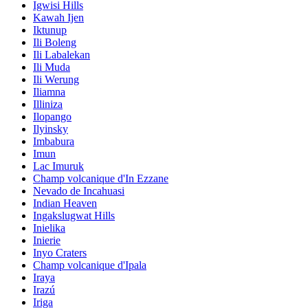
Igwisi Hills
Kawah Ijen
Iktunup
Ili Boleng
Ili Labalekan
Ili Muda
Ili Werung
Iliamna
Illiniza
Ilopango
Ilyinsky
Imbabura
Imun
Lac Imuruk
Champ volcanique d'In Ezzane
Nevado de Incahuasi
Indian Heaven
Ingakslugwat Hills
Inielika
Inierie
Inyo Craters
Champ volcanique d'Ipala
Iraya
Irazú
Iriga