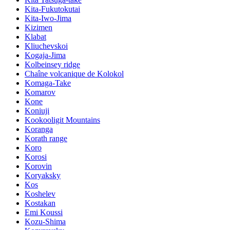
Kita-Fukutokutai
Kita-Iwo-Jima
Kizimen
Klabat
Kliuchevskoi
Kogaja-Jima
Kolbeinsey ridge
Chaîne volcanique de Kolokol
Komaga-Take
Komarov
Kone
Koniuji
Kookooligit Mountains
Koranga
Korath range
Koro
Korosi
Korovin
Koryaksky
Kos
Koshelev
Kostakan
Emi Koussi
Kozu-Shima