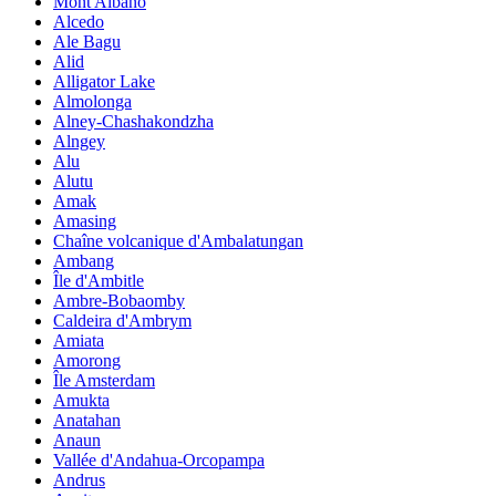
Mont Albano
Alcedo
Ale Bagu
Alid
Alligator Lake
Almolonga
Alney-Chashakondzha
Alngey
Alu
Alutu
Amak
Amasing
Chaîne volcanique d'Ambalatungan
Ambang
Île d'Ambitle
Ambre-Bobaomby
Caldeira d'Ambrym
Amiata
Amorong
Île Amsterdam
Amukta
Anatahan
Anaun
Vallée d'Andahua-Orcopampa
Andrus