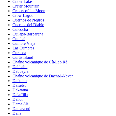
Crater Lake
Crater Mountain
Craters of the Moon
Crow Lagoon
Cuernos de Negros
Cuernos del Diablo
Cuicocha
Cuilapa-Barbarena
Cumbal
Cumbre Vieja
Las Cumbres
Curacoa
Curtis Island
Chaîne volcanique de Cù-Lao Ré
Dabbahu
Dabbayra
Chaîne volcanique de Dacht-I-Navar
Daikoku
Daisetsu
Dakataua
Dalaffilla
Dallol
Dama Ali
Damavend
Dana