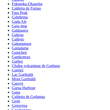
Fukutoku-Okanoba
Caldeira de Furnas
Fuss Peak
Gabillema
Gada Ale
Gaja-jima
Galápagos
Galeras
Gallego
Galunggung
Gamalama
Gamchen
Gamkonora
Garbes
Chaîne volcanique de Garbuna
Gareloi
Lac Garibaldi
Mont Garibaldi
Garove
Garua Harbour
Gaua
Caldeira de Gedamsa
Gede
Genovesa
Geodesistoy