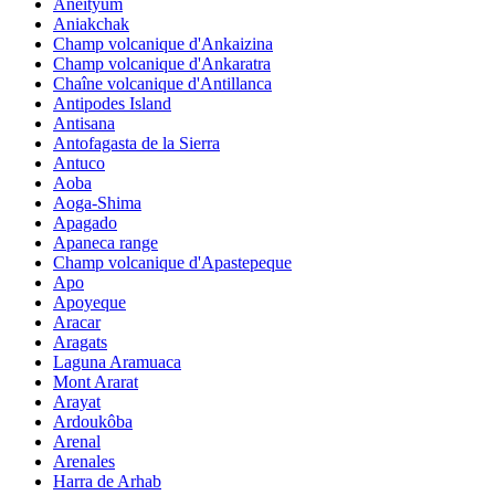
Aneityum
Aniakchak
Champ volcanique d'Ankaizina
Champ volcanique d'Ankaratra
Chaîne volcanique d'Antillanca
Antipodes Island
Antisana
Antofagasta de la Sierra
Antuco
Aoba
Aoga-Shima
Apagado
Apaneca range
Champ volcanique d'Apastepeque
Apo
Apoyeque
Aracar
Aragats
Laguna Aramuaca
Mont Ararat
Arayat
Ardoukôba
Arenal
Arenales
Harra de Arhab