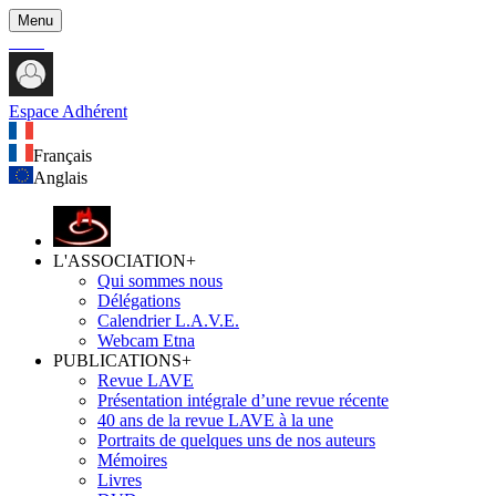
Menu
Espace Adhérent
Français
Anglais
L'ASSOCIATION
+
Qui sommes nous
Délégations
Calendrier L.A.V.E.
Webcam Etna
PUBLICATIONS
+
Revue LAVE
Présentation intégrale d’une revue récente
40 ans de la revue LAVE à la une
Portraits de quelques uns de nos auteurs
Mémoires
Livres