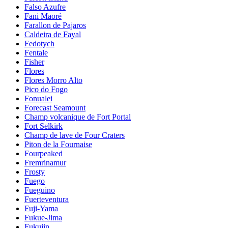
Falso Azufre
Fani Maoré
Farallon de Pajaros
Caldeira de Fayal
Fedotych
Fentale
Fisher
Flores
Flores Morro Alto
Pico do Fogo
Fonualei
Forecast Seamount
Champ volcanique de Fort Portal
Fort Selkirk
Champ de lave de Four Craters
Piton de la Fournaise
Fourpeaked
Fremrinamur
Frosty
Fuego
Fueguino
Fuerteventura
Fuji-Yama
Fukue-Jima
Fukujin