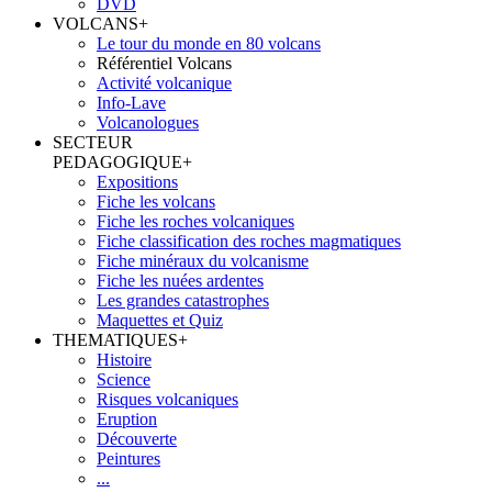
DVD
VOLCANS
+
Le tour du monde en 80 volcans
Référentiel Volcans
Activité volcanique
Info-Lave
Volcanologues
SECTEUR
PEDAGOGIQUE
+
Expositions
Fiche les volcans
Fiche les roches volcaniques
Fiche classification des roches magmatiques
Fiche minéraux du volcanisme
Fiche les nuées ardentes
Les grandes catastrophes
Maquettes et Quiz
THEMATIQUES
+
Histoire
Science
Risques volcaniques
Eruption
Découverte
Peintures
...