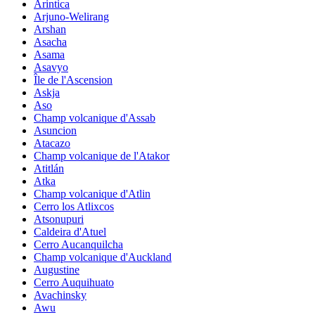
Arintica
Arjuno-Welirang
Arshan
Asacha
Asama
Asavyo
Île de l'Ascension
Askja
Aso
Champ volcanique d'Assab
Asuncion
Atacazo
Champ volcanique de l'Atakor
Atitlán
Atka
Champ volcanique d'Atlin
Cerro los Atlixcos
Atsonupuri
Caldeira d'Atuel
Cerro Aucanquilcha
Champ volcanique d'Auckland
Augustine
Cerro Auquihuato
Avachinsky
Awu