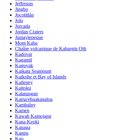
Jefferson
Jingbo
Jocotitlán
Jolo
Jorcada
Jordan Craters
Jumaytepeque
Mont Kaba
Chaîne volcanique de Kabargin Oth
Kadovar
Kagamil
Kaguyak
Kaikata Seamount
Kaikohe et Bay of Islands
Kaileney
Kaitoku
Kalatungan
Kama'ehuakanaloa
Kambalny
Kamen
Kawah Kamojang
Kana Keoki
Kanaga
Kanpu
Kao