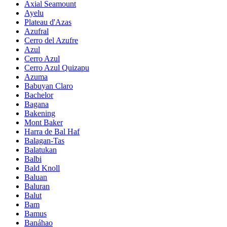
Axial Seamount
Ayelu
Plateau d'Azas
Azufral
Cerro del Azufre
Azul
Cerro Azul
Cerro Azul Quizapu
Azuma
Babuyan Claro
Bachelor
Bagana
Bakening
Mont Baker
Harra de Bal Haf
Balagan-Tas
Balatukan
Balbi
Bald Knoll
Baluan
Baluran
Balut
Bam
Bamus
Banáhao