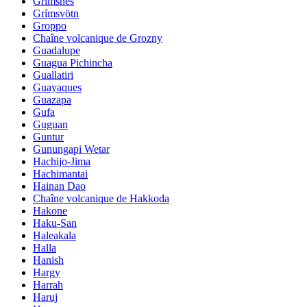
Grimsnes
Grímsvötn
Groppo
Chaîne volcanique de Grozny
Guadalupe
Guagua Pichincha
Guallatiri
Guayaques
Guazapa
Gufa
Guguan
Guntur
Gunungapi Wetar
Hachijo-Jima
Hachimantai
Hainan Dao
Chaîne volcanique de Hakkoda
Hakone
Haku-San
Haleakala
Halla
Hanish
Hargy
Harrah
Haruj