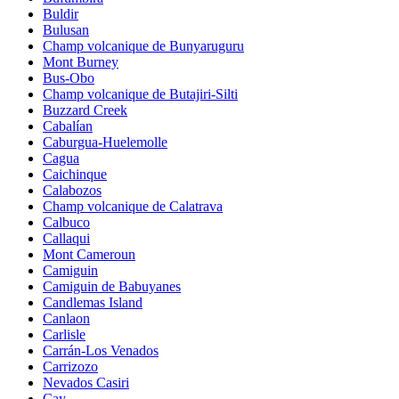
Buldir
Bulusan
Champ volcanique de Bunyaruguru
Mont Burney
Bus-Obo
Champ volcanique de Butajiri-Silti
Buzzard Creek
Cabalían
Caburgua-Huelemolle
Cagua
Caichinque
Calabozos
Champ volcanique de Calatrava
Calbuco
Callaqui
Mont Cameroun
Camiguin
Camiguin de Babuyanes
Candlemas Island
Canlaon
Carlisle
Carrán-Los Venados
Carrizozo
Nevados Casiri
Cay