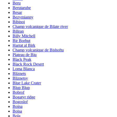
Beru
Berutarube
Besar
Bezymianny
Bibinoi
Champ volcanique de Bilate river
Biliran
Billy Mitchell
Bir Borhut
Harrat al Birk
Champ volcanique de Bishoftu
Plateau de Biu
Black Peak
Black Rock Desert
Loma Blanca
Bliznets
Bliznetsy
Blue Lake Crater
Blup Blup
Bobrof
Bogatyr ridge
Bogoslof
Boina
Boisa
Bola