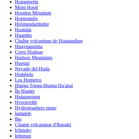
Honggeertu
Mont Hood
Hoodoo Mountain
Hornopirén
Hrómundartindur
Hualalai
Huambo
Chaîne volcanique de Huanquihue
Huaynaputina
Cerro Hudson
Hudson Mountains
Huequi
Nevado del Huila
Hulubelu
Los Humeros
Hunga Tonga-Hunga Ha'apai
Île Hunter
Hutapanjang
Hveravellir
Hydrographers range
Iamalele
Ibu
Champ volcanique d'Ibusuki
Ichinsky
Iettunup