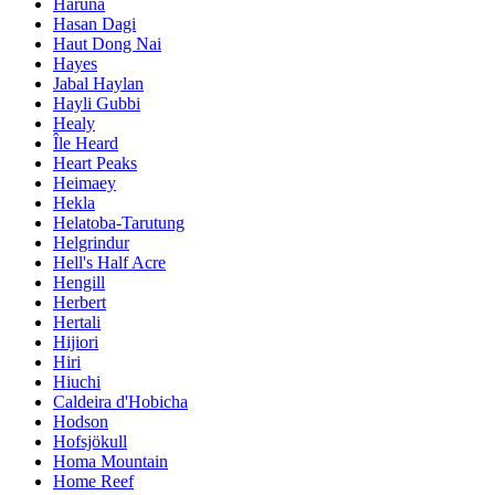
Haruna
Hasan Dagi
Haut Dong Nai
Hayes
Jabal Haylan
Hayli Gubbi
Healy
Île Heard
Heart Peaks
Heimaey
Hekla
Helatoba-Tarutung
Helgrindur
Hell's Half Acre
Hengill
Herbert
Hertali
Hijiori
Hiri
Hiuchi
Caldeira d'Hobicha
Hodson
Hofsjökull
Homa Mountain
Home Reef