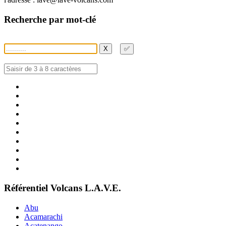
Recherche par mot-clé
X
✅
Référentiel Volcans L.A.V.E.
Abu
Acamarachi
Acatenango