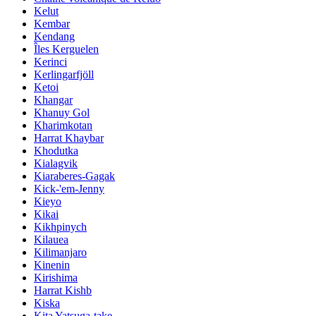
Kelut
Kembar
Kendang
Îles Kerguelen
Kerinci
Kerlingarfjöll
Ketoi
Khangar
Khanuy Gol
Kharimkotan
Harrat Khaybar
Khodutka
Kialagvik
Kiaraberes-Gagak
Kick-'em-Jenny
Kieyo
Kikai
Kikhpinych
Kilauea
Kilimanjaro
Kinenin
Kirishima
Harrat Kishb
Kiska
Kita Yatsuga-take