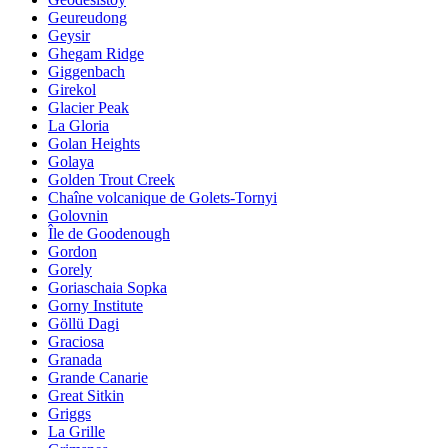
Geureudong
Geysir
Ghegam Ridge
Giggenbach
Girekol
Glacier Peak
La Gloria
Golan Heights
Golaya
Golden Trout Creek
Chaîne volcanique de Golets-Tornyi
Golovnin
Île de Goodenough
Gordon
Gorely
Goriaschaia Sopka
Gorny Institute
Göllü Dagi
Graciosa
Granada
Grande Canarie
Great Sitkin
Griggs
La Grille