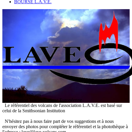
BOURSE L.A.V.E.
VOLCANS
/ Référentiel Volcans
L
'
A
ssociation
V
olcanologique
E
uropéenne
Le référentiel des volcans de l'association L.A.V.E. est basé sur
celui de la Smithsonian Institution
N'hésitez pas à nous faire part de vos suggestions et à nous
envoyer des photos pour compléter le référentiel et la photothèque à
l'adresse : lave@lave-volcans.com