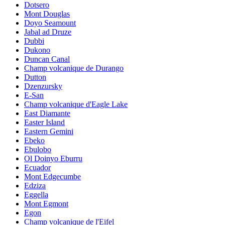
Dotsero
Mont Douglas
Doyo Seamount
Jabal ad Druze
Dubbi
Dukono
Duncan Canal
Champ volcanique de Durango
Dutton
Dzenzursky
E-San
Champ volcanique d'Eagle Lake
East Diamante
Easter Island
Eastern Gemini
Ebeko
Ebulobo
Ol Doinyo Eburru
Ecuador
Mont Edgecumbe
Edziza
Eggella
Mont Egmont
Egon
Champ volcanique de l'Eifel