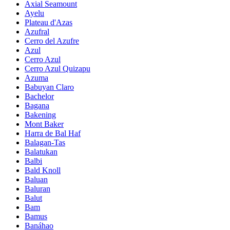
Axial Seamount
Ayelu
Plateau d'Azas
Azufral
Cerro del Azufre
Azul
Cerro Azul
Cerro Azul Quizapu
Azuma
Babuyan Claro
Bachelor
Bagana
Bakening
Mont Baker
Harra de Bal Haf
Balagan-Tas
Balatukan
Balbi
Bald Knoll
Baluan
Baluran
Balut
Bam
Bamus
Banáhao