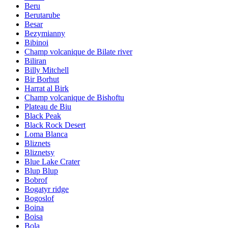
Beru
Berutarube
Besar
Bezymianny
Bibinoi
Champ volcanique de Bilate river
Biliran
Billy Mitchell
Bir Borhut
Harrat al Birk
Champ volcanique de Bishoftu
Plateau de Biu
Black Peak
Black Rock Desert
Loma Blanca
Bliznets
Bliznetsy
Blue Lake Crater
Blup Blup
Bobrof
Bogatyr ridge
Bogoslof
Boina
Boisa
Bola