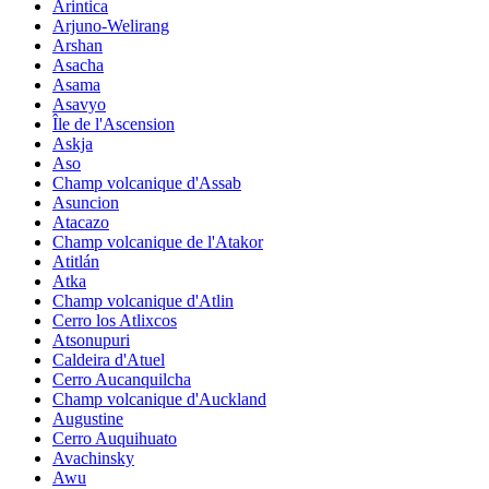
Arintica
Arjuno-Welirang
Arshan
Asacha
Asama
Asavyo
Île de l'Ascension
Askja
Aso
Champ volcanique d'Assab
Asuncion
Atacazo
Champ volcanique de l'Atakor
Atitlán
Atka
Champ volcanique d'Atlin
Cerro los Atlixcos
Atsonupuri
Caldeira d'Atuel
Cerro Aucanquilcha
Champ volcanique d'Auckland
Augustine
Cerro Auquihuato
Avachinsky
Awu