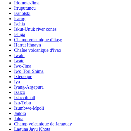
Iriomote-Jima
Irruputuncu
Isanotski
Isarog
Ischia
Iskut-Unuk river cones
Isluga
Champ volcanique d'Itasy
Harrat Ithnayn
Chaîne volcanique d'Ivao
Iwaki
Iwate
Iwo-Jima
Iwo-Tori-Shima
Ixtepeque
Iya
Iyang-Argapura
Izalco
Iztaccíhuatl
Izu-Tobu
Izumbwe-Mpoli
Jailolo
Jalua
Champ volcanique de Jaraguay
Laguna Jayu Khota