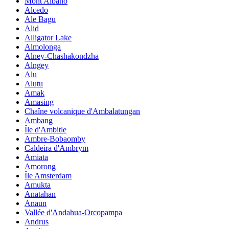
Mont Albano
Alcedo
Ale Bagu
Alid
Alligator Lake
Almolonga
Alney-Chashakondzha
Alngey
Alu
Alutu
Amak
Amasing
Chaîne volcanique d'Ambalatungan
Ambang
Île d'Ambitle
Ambre-Bobaomby
Caldeira d'Ambrym
Amiata
Amorong
Île Amsterdam
Amukta
Anatahan
Anaun
Vallée d'Andahua-Orcopampa
Andrus