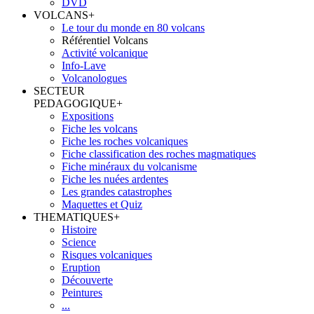
DVD
VOLCANS
+
Le tour du monde en 80 volcans
Référentiel Volcans
Activité volcanique
Info-Lave
Volcanologues
SECTEUR
PEDAGOGIQUE
+
Expositions
Fiche les volcans
Fiche les roches volcaniques
Fiche classification des roches magmatiques
Fiche minéraux du volcanisme
Fiche les nuées ardentes
Les grandes catastrophes
Maquettes et Quiz
THEMATIQUES
+
Histoire
Science
Risques volcaniques
Eruption
Découverte
Peintures
...