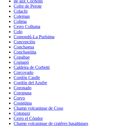
Île aux Cochons
Cofre de Perote
Colachi
Coleman
Colima
Cerro Colluma
Colo
Comondú-La Purísima
Concepción
Conchagua
Conchagüita
Copahue
Copiapó
Caldeira de Corbetti
Corcovado
Cordón Caulle
Cordón del Azufre
Coronado
Coropuna
Corvo
Cosigüina
Champ volcanique de Coso
Cotopaxi
Cerro el Cóndor
Champ volcanique de cratères basaltiques