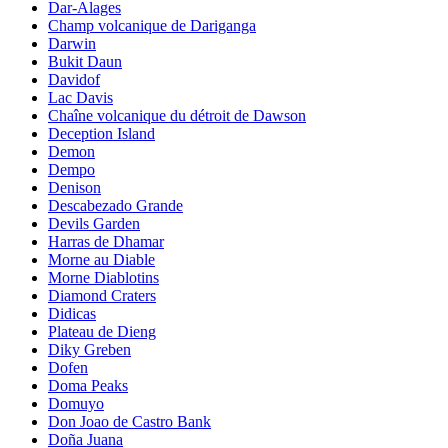
Dar-Alages
Champ volcanique de Dariganga
Darwin
Bukit Daun
Davidof
Lac Davis
Chaîne volcanique du détroit de Dawson
Deception Island
Demon
Dempo
Denison
Descabezado Grande
Devils Garden
Harras de Dhamar
Morne au Diable
Morne Diablotins
Diamond Craters
Didicas
Plateau de Dieng
Diky Greben
Dofen
Doma Peaks
Domuyo
Don Joao de Castro Bank
Doña Juana