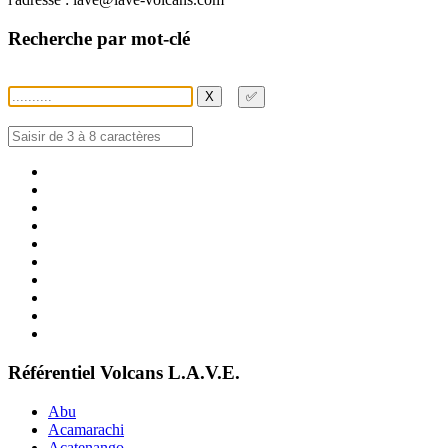
Recherche par mot-clé
X
✅
Référentiel Volcans L.A.V.E.
Abu
Acamarachi
Acatenango