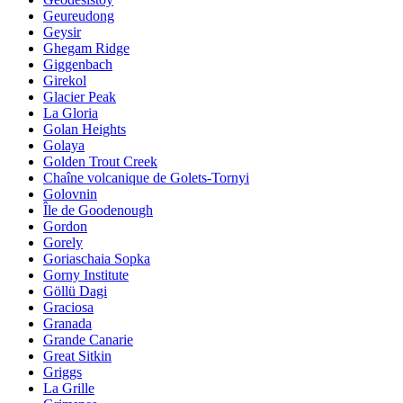
Geureudong
Geysir
Ghegam Ridge
Giggenbach
Girekol
Glacier Peak
La Gloria
Golan Heights
Golaya
Golden Trout Creek
Chaîne volcanique de Golets-Tornyi
Golovnin
Île de Goodenough
Gordon
Gorely
Goriaschaia Sopka
Gorny Institute
Göllü Dagi
Graciosa
Granada
Grande Canarie
Great Sitkin
Griggs
La Grille