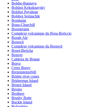
Bolshe-Bannaya
Bolshoi Kekuknaysky
Bolshoi Payalpan
Bolshoi Semiachik
Bombalai
Bona-Churchill
Boomerang
Complexe volcanique du Bora-Bericcio
Borale Ale
Borawli
Complexe volcanique du Borawli
Boset-Bericha
Bouvet
Caldeira de Bratan
Brava
Cerro Bravo
Brennisteinsfjöll
Bridge river cones
Bridgeman Island
Bristol Island
Bromo
Brothers
Brushy Butte
Buckle Island
Bufumbira