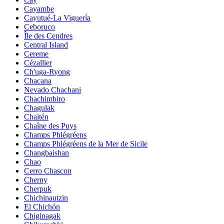
Cayambe
Cayutué-La Viguería
Ceboruco
Île des Cendres
Central Island
Cereme
Cézallier
Ch'uga-Ryong
Chacana
Nevado Chachani
Chachimbiro
Chagulak
Chaitén
Chaîne des Puys
Champs Phlégréens
Champs Phlégréens de la Mer de Sicile
Changbaishan
Chao
Cerro Chascon
Cherny
Cherpuk
Chichinautzin
El Chichón
Chiginagak