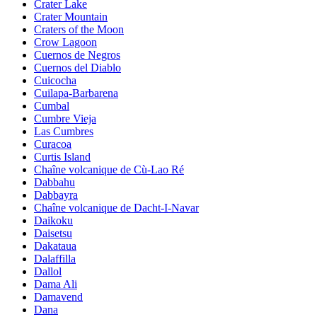
Crater Lake
Crater Mountain
Craters of the Moon
Crow Lagoon
Cuernos de Negros
Cuernos del Diablo
Cuicocha
Cuilapa-Barbarena
Cumbal
Cumbre Vieja
Las Cumbres
Curacoa
Curtis Island
Chaîne volcanique de Cù-Lao Ré
Dabbahu
Dabbayra
Chaîne volcanique de Dacht-I-Navar
Daikoku
Daisetsu
Dakataua
Dalaffilla
Dallol
Dama Ali
Damavend
Dana