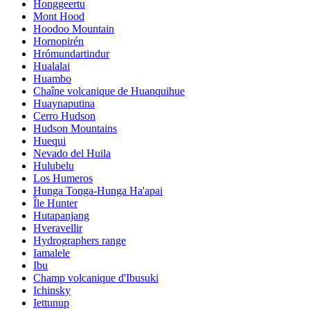
Honggeertu
Mont Hood
Hoodoo Mountain
Hornopirén
Hrómundartindur
Hualalai
Huambo
Chaîne volcanique de Huanquihue
Huaynaputina
Cerro Hudson
Hudson Mountains
Huequi
Nevado del Huila
Hulubelu
Los Humeros
Hunga Tonga-Hunga Ha'apai
Île Hunter
Hutapanjang
Hveravellir
Hydrographers range
Iamalele
Ibu
Champ volcanique d'Ibusuki
Ichinsky
Iettunup