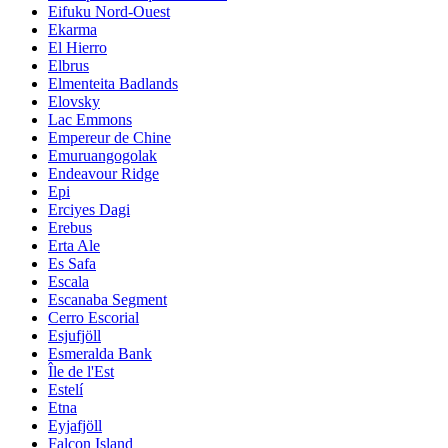
Eifuku Nord-Ouest
Ekarma
El Hierro
Elbrus
Elmenteita Badlands
Elovsky
Lac Emmons
Empereur de Chine
Emuruangogolak
Endeavour Ridge
Epi
Erciyes Dagi
Erebus
Erta Ale
Es Safa
Escala
Escanaba Segment
Cerro Escorial
Esjufjöll
Esmeralda Bank
Île de l'Est
Estelí
Etna
Eyjafjöll
Falcon Island