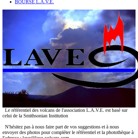
BOURSE L.A.V.E.
VOLCANS
/ Référentiel Volcans
L
'
A
ssociation
V
olcanologique
E
uropéenne
Le référentiel des volcans de l'association L.A.V.E. est basé sur
celui de la Smithsonian Institution
N'hésitez pas à nous faire part de vos suggestions et à nous
envoyer des photos pour compléter le référentiel et la photothèque à
l'adresse : lave@lave-volcans.com