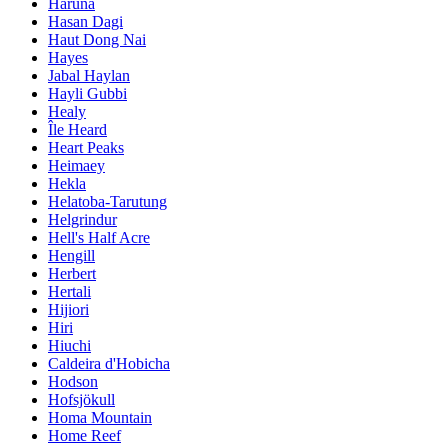
Haruna
Hasan Dagi
Haut Dong Nai
Hayes
Jabal Haylan
Hayli Gubbi
Healy
Île Heard
Heart Peaks
Heimaey
Hekla
Helatoba-Tarutung
Helgrindur
Hell's Half Acre
Hengill
Herbert
Hertali
Hijiori
Hiri
Hiuchi
Caldeira d'Hobicha
Hodson
Hofsjökull
Homa Mountain
Home Reef