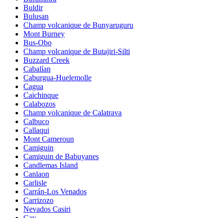
Buldir
Bulusan
Champ volcanique de Bunyaruguru
Mont Burney
Bus-Obo
Champ volcanique de Butajiri-Silti
Buzzard Creek
Cabalían
Caburgua-Huelemolle
Cagua
Caichinque
Calabozos
Champ volcanique de Calatrava
Calbuco
Callaqui
Mont Cameroun
Camiguin
Camiguin de Babuyanes
Candlemas Island
Canlaon
Carlisle
Carrán-Los Venados
Carrizozo
Nevados Casiri
Cay