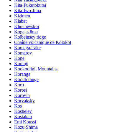
Kita-Fukutokutai
Kita-Iwo-Jima
Kizimen
Klabat
Kliuchevskoi
Kogaja-Jima
Kolbeinsey ridge
Chaîne volcanique de Kolokol
Komaga-Take
Komarov
Kone
Koniuji
Kookooligit Mountains
Koranga
Korath range
Koro
Korosi
Korovin
Koryaksky
Kos
Koshelev
Kostakan
Emi Koussi
Kozu-Shima