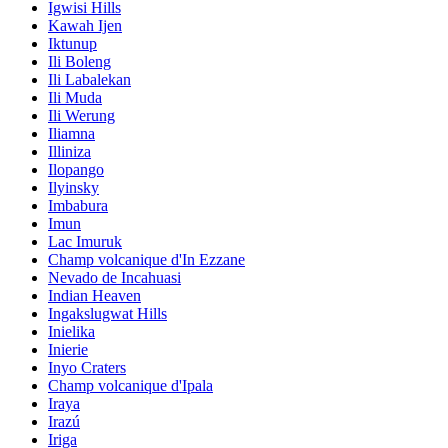
Igwisi Hills
Kawah Ijen
Iktunup
Ili Boleng
Ili Labalekan
Ili Muda
Ili Werung
Iliamna
Illiniza
Ilopango
Ilyinsky
Imbabura
Imun
Lac Imuruk
Champ volcanique d'In Ezzane
Nevado de Incahuasi
Indian Heaven
Ingakslugwat Hills
Inielika
Inierie
Inyo Craters
Champ volcanique d'Ipala
Iraya
Irazú
Iriga