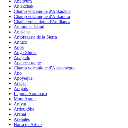
Aneityum
Aniakchak
Champ volcanique d'Ankaizina
Champ volcanique d'Ankaratra
Chaîne volcanique d'Antillanca
Antipodes Island
Antisana
Antofagasta de la Sierra
Antuco
Aoba
Aoga-Shima
Apagado
Apaneca range
Champ volcanique d'Apastepeque
Apo
Apoyeque
Aracar
Aragats
Laguna Aramuaca
Mont Ararat
Arayat
Ardoukôba
Arenal
Arenales
Harra de Arhab