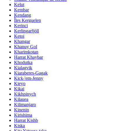
Kelut
Kembar
Kendang
Îles Kerguelen
Kerinci
Kerlingarfjöll
Ketoi
Khangar
Khanuy Gol
Kharimkotan
Harrat Khaybar
Khodutka
Kialagvik
Kiaraberes-Gagak
Kick-'em-Jenny
Kieyo
Kikai
Kikhpinych
Kilauea
Kilimanjaro
Kinenin
Kirishima
Harrat Kishb
Kiska
Kita Yatsuga-take