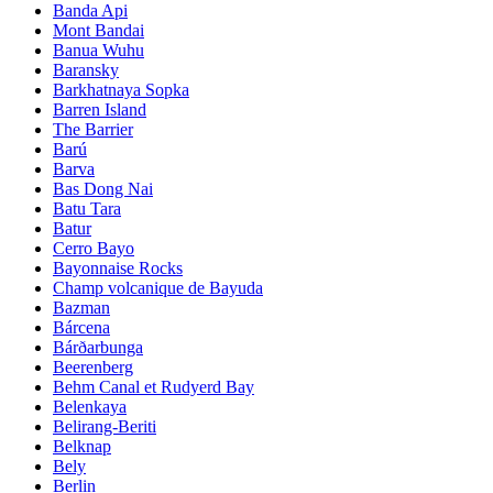
Banda Api
Mont Bandai
Banua Wuhu
Baransky
Barkhatnaya Sopka
Barren Island
The Barrier
Barú
Barva
Bas Dong Nai
Batu Tara
Batur
Cerro Bayo
Bayonnaise Rocks
Champ volcanique de Bayuda
Bazman
Bárcena
Bárðarbunga
Beerenberg
Behm Canal et Rudyerd Bay
Belenkaya
Belirang-Beriti
Belknap
Bely
Berlin