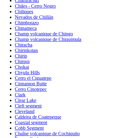
Chikurachki
Chiles - Cerro Negro
Chiliques
Nevados de Chillán
Chimborazo
Chinameca
Champ volcanique de Chingo
Champ volcanique de Chiquimula
Chiracha
Chirinkotan
Chirip
Chirpoi
Chokai
Chyulu Hills
Cerro el Ciguatepe
Cinnamon Butte
Cerro Cinotepec
Clark
Clear Lake
Cleft segment
Cleveland
Caldeira de Coatepeque
Coaxial segment
Cobb Segment
Chaîne volcanique de Cochiquito