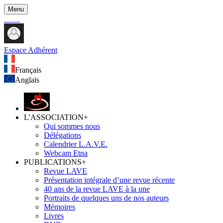
Menu
Espace Adhérent
Français
Anglais
L'ASSOCIATION
+
Qui sommes nous
Délégations
Calendrier L.A.V.E.
Webcam Etna
PUBLICATIONS
+
Revue LAVE
Présentation intégrale d’une revue récente
40 ans de la revue LAVE à la une
Portraits de quelques uns de nos auteurs
Mémoires
Livres