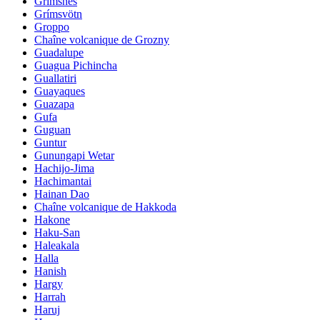
Grimsnes
Grímsvötn
Groppo
Chaîne volcanique de Grozny
Guadalupe
Guagua Pichincha
Guallatiri
Guayaques
Guazapa
Gufa
Guguan
Guntur
Gunungapi Wetar
Hachijo-Jima
Hachimantai
Hainan Dao
Chaîne volcanique de Hakkoda
Hakone
Haku-San
Haleakala
Halla
Hanish
Hargy
Harrah
Haruj