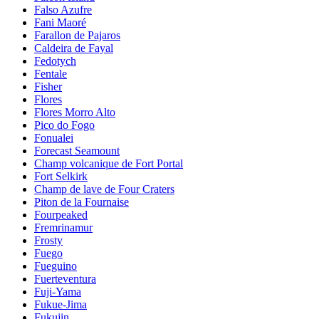
Falso Azufre
Fani Maoré
Farallon de Pajaros
Caldeira de Fayal
Fedotych
Fentale
Fisher
Flores
Flores Morro Alto
Pico do Fogo
Fonualei
Forecast Seamount
Champ volcanique de Fort Portal
Fort Selkirk
Champ de lave de Four Craters
Piton de la Fournaise
Fourpeaked
Fremrinamur
Frosty
Fuego
Fueguino
Fuerteventura
Fuji-Yama
Fukue-Jima
Fukujin