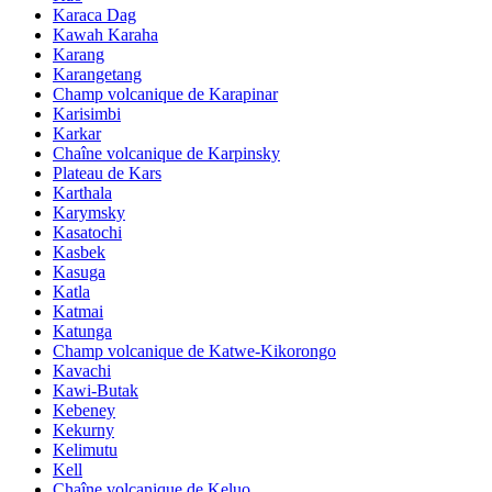
Karaca Dag
Kawah Karaha
Karang
Karangetang
Champ volcanique de Karapinar
Karisimbi
Karkar
Chaîne volcanique de Karpinsky
Plateau de Kars
Karthala
Karymsky
Kasatochi
Kasbek
Kasuga
Katla
Katmai
Katunga
Champ volcanique de Katwe-Kikorongo
Kavachi
Kawi-Butak
Kebeney
Kekurny
Kelimutu
Kell
Chaîne volcanique de Keluo