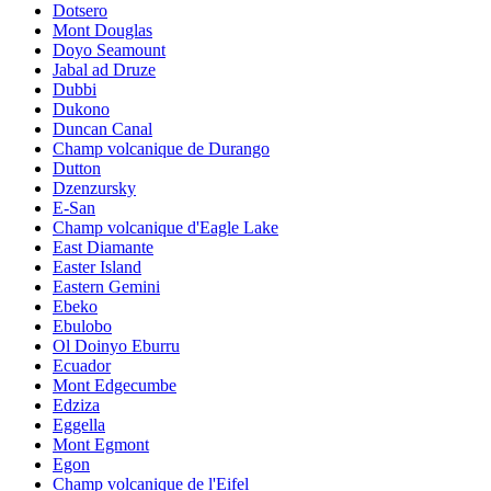
Dotsero
Mont Douglas
Doyo Seamount
Jabal ad Druze
Dubbi
Dukono
Duncan Canal
Champ volcanique de Durango
Dutton
Dzenzursky
E-San
Champ volcanique d'Eagle Lake
East Diamante
Easter Island
Eastern Gemini
Ebeko
Ebulobo
Ol Doinyo Eburru
Ecuador
Mont Edgecumbe
Edziza
Eggella
Mont Egmont
Egon
Champ volcanique de l'Eifel