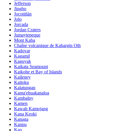
Jefferson
Jingbo
Jocotitlán
Jolo
Jorcada
Jordan Craters
Jumaytepeque
Mont Kaba
Chaîne volcanique de Kabargin Oth
Kadovar
Kagamil
Kaguyak
Kaikata Seamount
Kaikohe et Bay of Islands
Kaileney
Kaitoku
Kalatungan
Kama'ehuakanaloa
Kambalny
Kamen
Kawah Kamojang
Kana Keoki
Kanaga
Kanpu
Kao