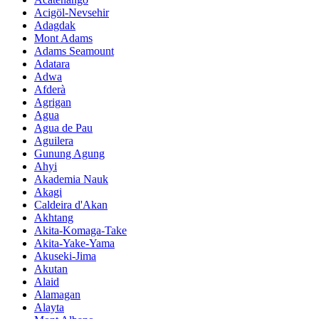
Acigöl-Nevsehir
Adagdak
Mont Adams
Adams Seamount
Adatara
Adwa
Afderà
Agrigan
Agua
Agua de Pau
Aguilera
Gunung Agung
Ahyi
Akademia Nauk
Akagi
Caldeira d'Akan
Akhtang
Akita-Komaga-Take
Akita-Yake-Yama
Akuseki-Jima
Akutan
Alaid
Alamagan
Alayta