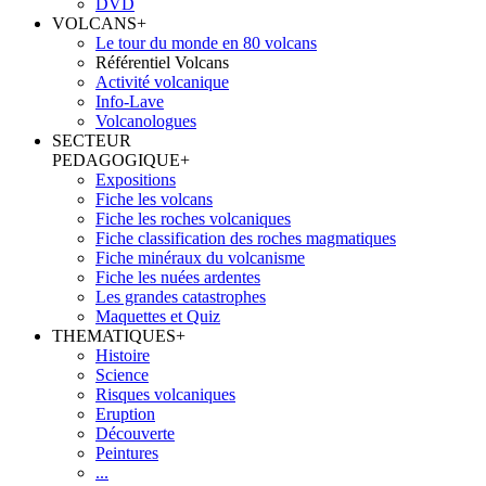
DVD
VOLCANS
+
Le tour du monde en 80 volcans
Référentiel Volcans
Activité volcanique
Info-Lave
Volcanologues
SECTEUR
PEDAGOGIQUE
+
Expositions
Fiche les volcans
Fiche les roches volcaniques
Fiche classification des roches magmatiques
Fiche minéraux du volcanisme
Fiche les nuées ardentes
Les grandes catastrophes
Maquettes et Quiz
THEMATIQUES
+
Histoire
Science
Risques volcaniques
Eruption
Découverte
Peintures
...