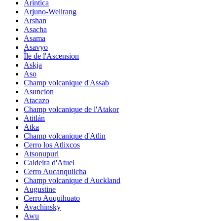
Arintica
Arjuno-Welirang
Arshan
Asacha
Asama
Asavyo
Île de l'Ascension
Askja
Aso
Champ volcanique d'Assab
Asuncion
Atacazo
Champ volcanique de l'Atakor
Atitlán
Atka
Champ volcanique d'Atlin
Cerro los Atlixcos
Atsonupuri
Caldeira d'Atuel
Cerro Aucanquilcha
Champ volcanique d'Auckland
Augustine
Cerro Auquihuato
Avachinsky
Awu