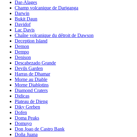
Dar-Alages
Champ volcanique de Dariganga
Darwin
Bukit Daun
Davidof
Lac Davis
Chaîne volcanique du détroit de Dawson
Deception Island
Demon
Dempo
Denison
Descabezado Grande
Devils Garden
Harras de Dhamar
Morne au Diable
Morne Diablotins
Diamond Craters
Didicas
Plateau de Dieng
Diky Greben
Dofen
Doma Peaks
Domuyo
Don Joao de Castro Bank
Doña Juana