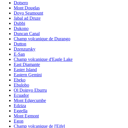
Dotsero
Mont Douglas
Doyo Seamount
Jabal ad Druze
Dubbi
Dukono
Duncan Canal
Champ volcanique de Durango
Dutton
Dzenzursky
E-San
Champ volcanique d'Eagle Lake
East Diamante
Easter Island
Eastern Gemini
Ebeko
Ebulobo
Ol Doinyo Eburru
Ecuador
Mont Edgecumbe
Edziza
Eggella
Mont Egmont
Egon
Champ volcanique de l'Eifel