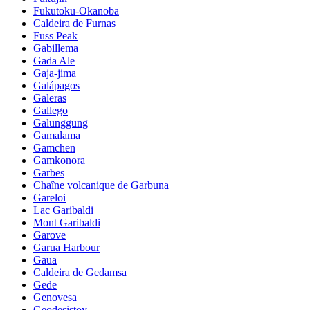
Fukutoku-Okanoba
Caldeira de Furnas
Fuss Peak
Gabillema
Gada Ale
Gaja-jima
Galápagos
Galeras
Gallego
Galunggung
Gamalama
Gamchen
Gamkonora
Garbes
Chaîne volcanique de Garbuna
Gareloi
Lac Garibaldi
Mont Garibaldi
Garove
Garua Harbour
Gaua
Caldeira de Gedamsa
Gede
Genovesa
Geodesistoy