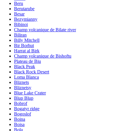
Beru
Berutarube
Besar
Bezymianny
Bibinoi
Champ volcanique de Bilate river
Biliran
Billy Mitchell
Bir Borhut
Harrat al Birk
Champ volcanique de Bishoftu
Plateau de Biu
Black Peak
Black Rock Desert
Loma Blanca
Bliznets
Bliznetsy
Blue Lake Crater
Blup Blup
Bobrof
Bogatyr ridge
Bogoslof
Boina
Boisa
Bola