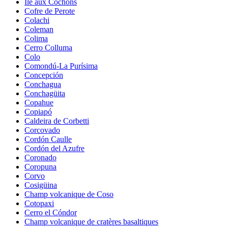
Île aux Cochons
Cofre de Perote
Colachi
Coleman
Colima
Cerro Colluma
Colo
Comondú-La Purísima
Concepción
Conchagua
Conchagüita
Copahue
Copiapó
Caldeira de Corbetti
Corcovado
Cordón Caulle
Cordón del Azufre
Coronado
Coropuna
Corvo
Cosigüina
Champ volcanique de Coso
Cotopaxi
Cerro el Cóndor
Champ volcanique de cratères basaltiques