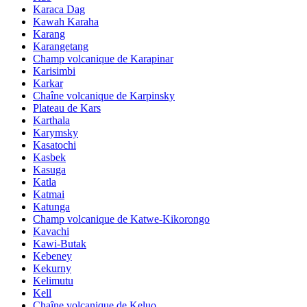
Karaca Dag
Kawah Karaha
Karang
Karangetang
Champ volcanique de Karapinar
Karisimbi
Karkar
Chaîne volcanique de Karpinsky
Plateau de Kars
Karthala
Karymsky
Kasatochi
Kasbek
Kasuga
Katla
Katmai
Katunga
Champ volcanique de Katwe-Kikorongo
Kavachi
Kawi-Butak
Kebeney
Kekurny
Kelimutu
Kell
Chaîne volcanique de Keluo