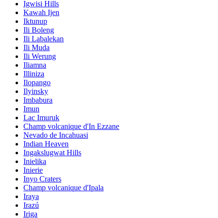
Igwisi Hills
Kawah Ijen
Iktunup
Ili Boleng
Ili Labalekan
Ili Muda
Ili Werung
Iliamna
Illiniza
Ilopango
Ilyinsky
Imbabura
Imun
Lac Imuruk
Champ volcanique d'In Ezzane
Nevado de Incahuasi
Indian Heaven
Ingakslugwat Hills
Inielika
Inierie
Inyo Craters
Champ volcanique d'Ipala
Iraya
Irazú
Iriga