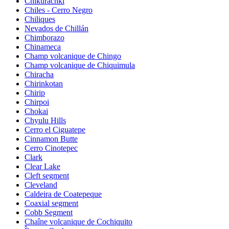
Chikurachki
Chiles - Cerro Negro
Chiliques
Nevados de Chillán
Chimborazo
Chinameca
Champ volcanique de Chingo
Champ volcanique de Chiquimula
Chiracha
Chirinkotan
Chirip
Chirpoi
Chokai
Chyulu Hills
Cerro el Ciguatepe
Cinnamon Butte
Cerro Cinotepec
Clark
Clear Lake
Cleft segment
Cleveland
Caldeira de Coatepeque
Coaxial segment
Cobb Segment
Chaîne volcanique de Cochiquito