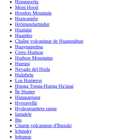
Honggeertu
Mont Hood
Hoodoo Mountain
Hornopirén
Hrómundartindur
Hualalai
Huambo
Chaîne volcanique de Huanquihue
Huaynaputina
Cerro Hudson
Hudson Mountains
Huequi
Nevado del Huila
Hulubelu
Los Humeros
Hunga Tonga-Hunga Ha'apai
Île Hunter
Hutapanjang
Hveravellir
Hydrographers range
Iamalele
Ibu
Champ volcanique d'Ibusuki
Ichinsky
Iettunup