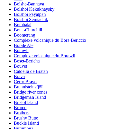
Bolshe-Bannaya
Bolshoi Kekuknaysky
Bolshoi Payalpan
Bolshoi Semiachik
Bombalai
Bona-Churchill
Boomerang
Complexe volcanique du Bora-Bericcio
Borale Ale
Borawli
Complexe volcanique du Borawli
Boset-Bericha
Bouvet
Caldeira de Bratan
Brava
Cerro Bravo
Brennisteinsfjöll
Bridge river cones
Bridgeman Island
Bristol Island
Bromo
Brothers
Brushy Butte
Buckle Island
Bufumbira