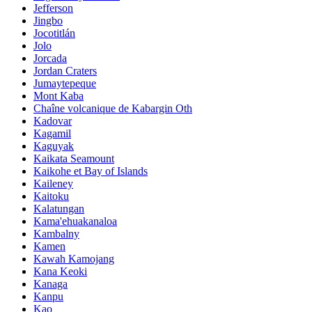
Jefferson
Jingbo
Jocotitlán
Jolo
Jorcada
Jordan Craters
Jumaytepeque
Mont Kaba
Chaîne volcanique de Kabargin Oth
Kadovar
Kagamil
Kaguyak
Kaikata Seamount
Kaikohe et Bay of Islands
Kaileney
Kaitoku
Kalatungan
Kama'ehuakanaloa
Kambalny
Kamen
Kawah Kamojang
Kana Keoki
Kanaga
Kanpu
Kao