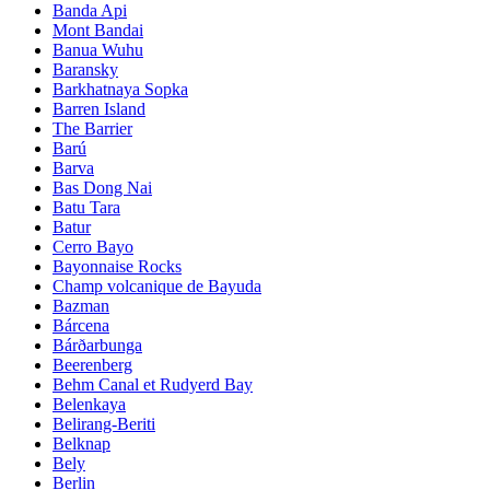
Banda Api
Mont Bandai
Banua Wuhu
Baransky
Barkhatnaya Sopka
Barren Island
The Barrier
Barú
Barva
Bas Dong Nai
Batu Tara
Batur
Cerro Bayo
Bayonnaise Rocks
Champ volcanique de Bayuda
Bazman
Bárcena
Bárðarbunga
Beerenberg
Behm Canal et Rudyerd Bay
Belenkaya
Belirang-Beriti
Belknap
Bely
Berlin