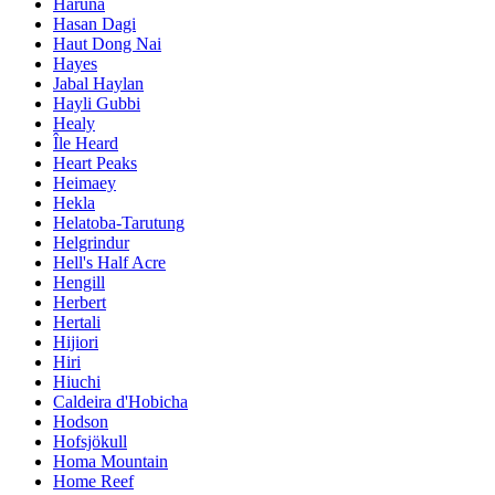
Haruna
Hasan Dagi
Haut Dong Nai
Hayes
Jabal Haylan
Hayli Gubbi
Healy
Île Heard
Heart Peaks
Heimaey
Hekla
Helatoba-Tarutung
Helgrindur
Hell's Half Acre
Hengill
Herbert
Hertali
Hijiori
Hiri
Hiuchi
Caldeira d'Hobicha
Hodson
Hofsjökull
Homa Mountain
Home Reef