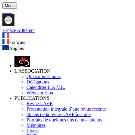
Menu
Espace Adhérent
Français
Anglais
L'ASSOCIATION
+
Qui sommes nous
Délégations
Calendrier L.A.V.E.
Webcam Etna
PUBLICATIONS
+
Revue LAVE
Présentation intégrale d’une revue récente
40 ans de la revue LAVE à la une
Portraits de quelques uns de nos auteurs
Mémoires
Livres