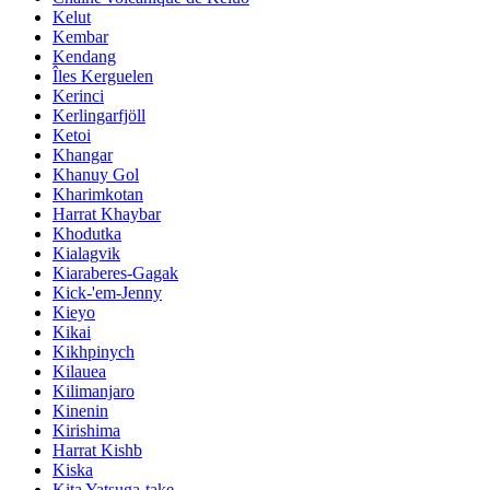
Kelut
Kembar
Kendang
Îles Kerguelen
Kerinci
Kerlingarfjöll
Ketoi
Khangar
Khanuy Gol
Kharimkotan
Harrat Khaybar
Khodutka
Kialagvik
Kiaraberes-Gagak
Kick-'em-Jenny
Kieyo
Kikai
Kikhpinych
Kilauea
Kilimanjaro
Kinenin
Kirishima
Harrat Kishb
Kiska
Kita Yatsuga-take