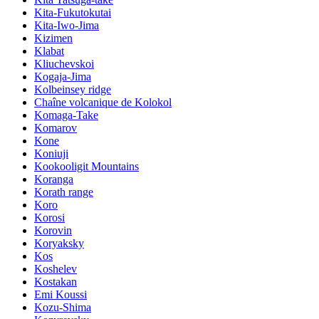
Kita-Fukutokutai
Kita-Iwo-Jima
Kizimen
Klabat
Kliuchevskoi
Kogaja-Jima
Kolbeinsey ridge
Chaîne volcanique de Kolokol
Komaga-Take
Komarov
Kone
Koniuji
Kookooligit Mountains
Koranga
Korath range
Koro
Korosi
Korovin
Koryaksky
Kos
Koshelev
Kostakan
Emi Koussi
Kozu-Shima