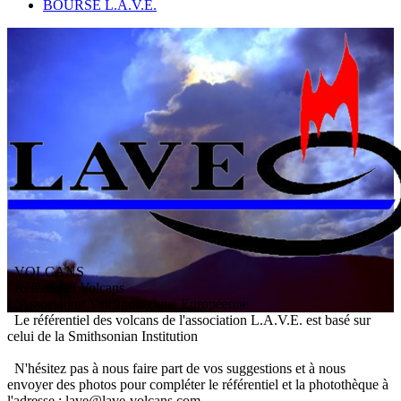
BOURSE L.A.V.E.
VOLCANS
/ Référentiel Volcans
L
'
A
ssociation
V
olcanologique
E
uropéenne
Le référentiel des volcans de l'association L.A.V.E. est basé sur
celui de la Smithsonian Institution
N'hésitez pas à nous faire part de vos suggestions et à nous
envoyer des photos pour compléter le référentiel et la photothèque à
l'adresse : lave@lave-volcans.com