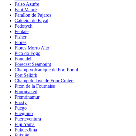
Falso Azufre
Fani Maoré
Farallon de Pajaros
Caldeira de Fayal
Fedotych
Fentale
Fisher
Flores
Flores Morro Alto
Pico do Fogo
Fonualei
Forecast Seamount
Champ volcanique de Fort Portal
Fort Selkirk
Champ de lave de Four Craters
Piton de la Fournaise
Fourpeaked
Fremrinamur
Frosty
Fuego
Fueguino
Fuerteventura
Fuji-Yama
Fukue-Jima
Fukujin