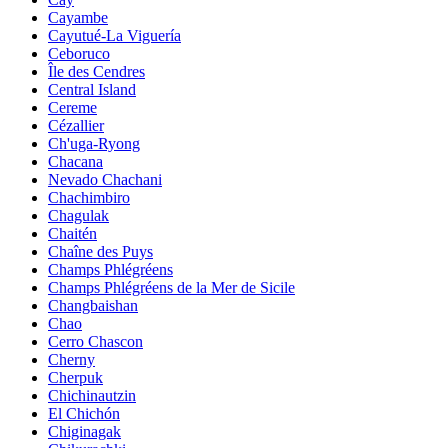
Cayambe
Cayutué-La Viguería
Ceboruco
Île des Cendres
Central Island
Cereme
Cézallier
Ch'uga-Ryong
Chacana
Nevado Chachani
Chachimbiro
Chagulak
Chaitén
Chaîne des Puys
Champs Phlégréens
Champs Phlégréens de la Mer de Sicile
Changbaishan
Chao
Cerro Chascon
Cherny
Cherpuk
Chichinautzin
El Chichón
Chiginagak