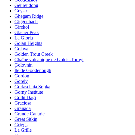
Geureudong
Geysir
Ghegam Ridge
Giggenbach
Girekol
Glacier Peak
La Gloria
Golan Heights
Golaya
Golden Trout Creek
Chaîne volcanique de Golets-Tornyi
Golovnin
Île de Goodenough
Gordon
Gorely
Goriaschaia Sopka
Gorny Institute
Göllü Dagi
Graciosa
Granada
Grande Canarie
Great Sitkin
Griggs
La Grille