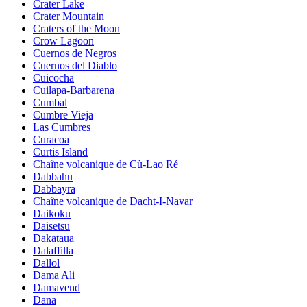
Crater Lake
Crater Mountain
Craters of the Moon
Crow Lagoon
Cuernos de Negros
Cuernos del Diablo
Cuicocha
Cuilapa-Barbarena
Cumbal
Cumbre Vieja
Las Cumbres
Curacoa
Curtis Island
Chaîne volcanique de Cù-Lao Ré
Dabbahu
Dabbayra
Chaîne volcanique de Dacht-I-Navar
Daikoku
Daisetsu
Dakataua
Dalaffilla
Dallol
Dama Ali
Damavend
Dana