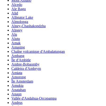
Mont Albano
Alcedo
Ale Bagu
Alid
Alligator Lake
Almolonga
Alney-Chashakondzha
Alngey
Alu
Alutu
Amak
Amasing
Chaîne volcanique d'Ambalatungan
Ambang
Île d'Ambitle
Ambre-Bobaomby
Caldeira d'Ambrym
Amiata
Amorong
Île Amsterdam
Amukta
Anatahan
Anaun
Vallée d'Andahua-Orcopampa
Andrus