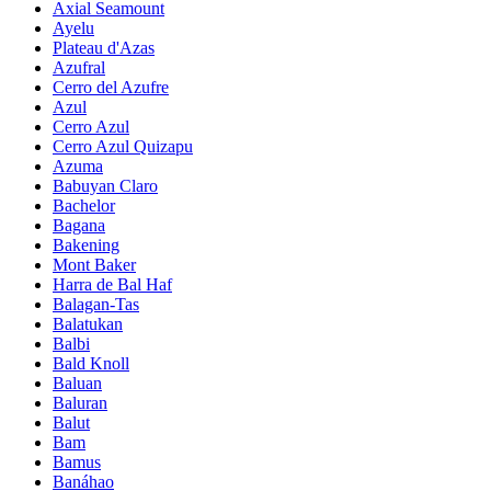
Axial Seamount
Ayelu
Plateau d'Azas
Azufral
Cerro del Azufre
Azul
Cerro Azul
Cerro Azul Quizapu
Azuma
Babuyan Claro
Bachelor
Bagana
Bakening
Mont Baker
Harra de Bal Haf
Balagan-Tas
Balatukan
Balbi
Bald Knoll
Baluan
Baluran
Balut
Bam
Bamus
Banáhao