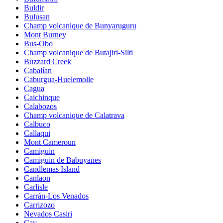
Buldir
Bulusan
Champ volcanique de Bunyaruguru
Mont Burney
Bus-Obo
Champ volcanique de Butajiri-Silti
Buzzard Creek
Cabalían
Caburgua-Huelemolle
Cagua
Caichinque
Calabozos
Champ volcanique de Calatrava
Calbuco
Callaqui
Mont Cameroun
Camiguin
Camiguin de Babuyanes
Candlemas Island
Canlaon
Carlisle
Carrán-Los Venados
Carrizozo
Nevados Casiri
Cay