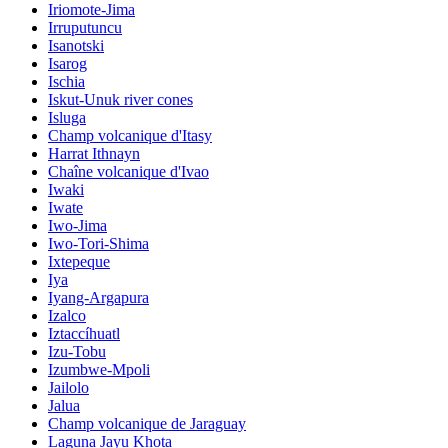
Iriomote-Jima
Irruputuncu
Isanotski
Isarog
Ischia
Iskut-Unuk river cones
Isluga
Champ volcanique d'Itasy
Harrat Ithnayn
Chaîne volcanique d'Ivao
Iwaki
Iwate
Iwo-Jima
Iwo-Tori-Shima
Ixtepeque
Iya
Iyang-Argapura
Izalco
Iztaccíhuatl
Izu-Tobu
Izumbwe-Mpoli
Jailolo
Jalua
Champ volcanique de Jaraguay
Laguna Jayu Khota