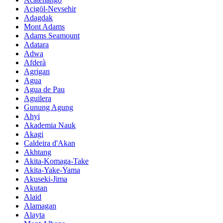
Acigöl-Nevsehir
Adagdak
Mont Adams
Adams Seamount
Adatara
Adwa
Afderà
Agrigan
Agua
Agua de Pau
Aguilera
Gunung Agung
Ahyi
Akademia Nauk
Akagi
Caldeira d'Akan
Akhtang
Akita-Komaga-Take
Akita-Yake-Yama
Akuseki-Jima
Akutan
Alaid
Alamagan
Alayta