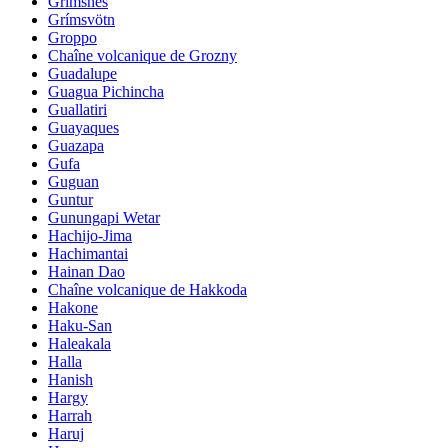
Grimsnes
Grímsvötn
Groppo
Chaîne volcanique de Grozny
Guadalupe
Guagua Pichincha
Guallatiri
Guayaques
Guazapa
Gufa
Guguan
Guntur
Gunungapi Wetar
Hachijo-Jima
Hachimantai
Hainan Dao
Chaîne volcanique de Hakkoda
Hakone
Haku-San
Haleakala
Halla
Hanish
Hargy
Harrah
Haruj