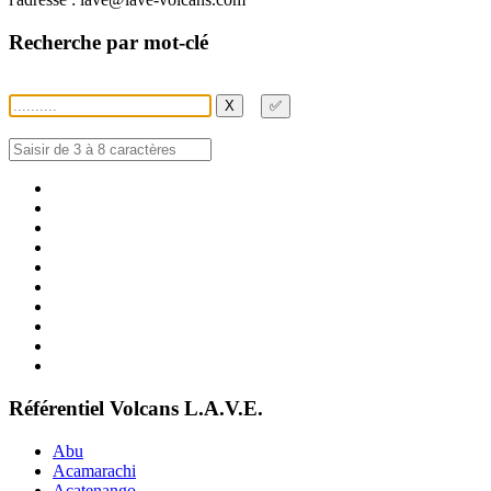
Recherche par mot-clé
X
✅
Référentiel Volcans L.A.V.E.
Abu
Acamarachi
Acatenango