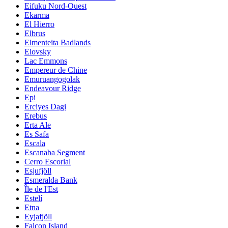
Eifuku Nord-Ouest
Ekarma
El Hierro
Elbrus
Elmenteita Badlands
Elovsky
Lac Emmons
Empereur de Chine
Emuruangogolak
Endeavour Ridge
Epi
Erciyes Dagi
Erebus
Erta Ale
Es Safa
Escala
Escanaba Segment
Cerro Escorial
Esjufjöll
Esmeralda Bank
Île de l'Est
Estelí
Etna
Eyjafjöll
Falcon Island