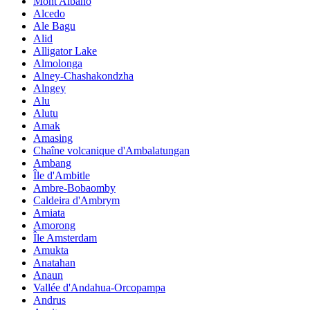
Mont Albano
Alcedo
Ale Bagu
Alid
Alligator Lake
Almolonga
Alney-Chashakondzha
Alngey
Alu
Alutu
Amak
Amasing
Chaîne volcanique d'Ambalatungan
Ambang
Île d'Ambitle
Ambre-Bobaomby
Caldeira d'Ambrym
Amiata
Amorong
Île Amsterdam
Amukta
Anatahan
Anaun
Vallée d'Andahua-Orcopampa
Andrus