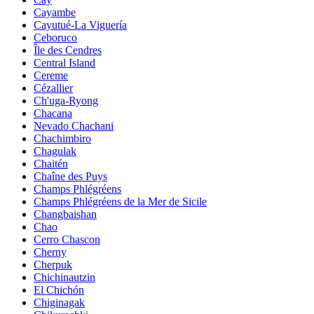
Cayambe
Cayutué-La Viguería
Ceboruco
Île des Cendres
Central Island
Cereme
Cézallier
Ch'uga-Ryong
Chacana
Nevado Chachani
Chachimbiro
Chagulak
Chaitén
Chaîne des Puys
Champs Phlégréens
Champs Phlégréens de la Mer de Sicile
Changbaishan
Chao
Cerro Chascon
Cherny
Cherpuk
Chichinautzin
El Chichón
Chiginagak