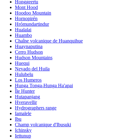
Honggeertu
Mont Hood
Hoodoo Mountain
Hornopirén
Hrómundartindur
Hualalai
Huambo
Chaîne volcanique de Huanquihue
Huaynaputina
Cerro Hudson
Hudson Mountains
Huequi
Nevado del Huila
Hulubelu
Los Humeros
Hunga Tonga-Hunga Ha'apai
Île Hunter
Hutapanjang
Hveravellir
Hydrographers range
Iamalele
Ibu
Champ volcanique d'Ibusuki
Ichinsky
Iettunup