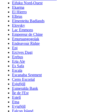
Eifuku Nord-Ouest
Ekarma
El Hierro
Elbrus
Elmenteita Badlands
Elovsky
Lac Emmons
Empereur de Chine
Emuruangogolak
Endeavour Ridge
Epi
Erciyes Dagi
Erebus
Erta Ale
Es Safa
Escala
Escanaba Segment
Cerro Escorial
Esjufjöll
Esmeralda Bank
Île de l'Est
Estelí
Etna
Eyjafjöll
Falcon Island