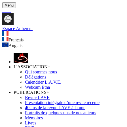
Menu
Espace Adhérent
Français
Anglais
L'ASSOCIATION
+
Qui sommes nous
Délégations
Calendrier L.A.V.E.
Webcam Etna
PUBLICATIONS
+
Revue LAVE
Présentation intégrale d’une revue récente
40 ans de la revue LAVE à la une
Portraits de quelques uns de nos auteurs
Mémoires
Livres