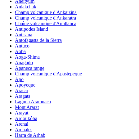
Aneityum
Aniakchak
Champ volcanique d'Ankaizina
Champ volcanique d'Ankaratra
Chaîne volcanique d'Antillanca
Antipodes Island
Antisana
Antofagasta de la Sierra
Antuco
Aoba
Aoga-Shima
Apagado
Apaneca range
Champ volcanique d'Apastepeque
Apo
Apoyeque
Aracar
Aragats
Laguna Aramuaca
Mont Ararat
Arayat
Ardoukôba
Arenal
Arenales
Harra de Arhab