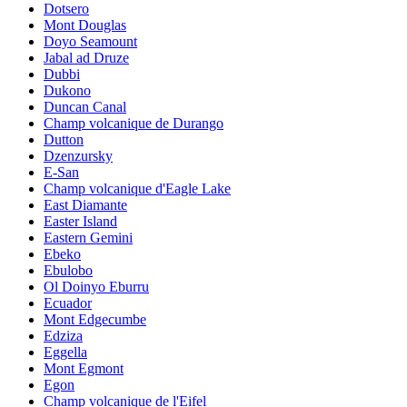
Dotsero
Mont Douglas
Doyo Seamount
Jabal ad Druze
Dubbi
Dukono
Duncan Canal
Champ volcanique de Durango
Dutton
Dzenzursky
E-San
Champ volcanique d'Eagle Lake
East Diamante
Easter Island
Eastern Gemini
Ebeko
Ebulobo
Ol Doinyo Eburru
Ecuador
Mont Edgecumbe
Edziza
Eggella
Mont Egmont
Egon
Champ volcanique de l'Eifel