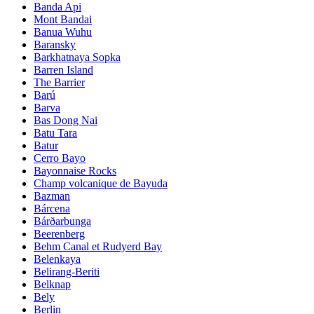
Banda Api
Mont Bandai
Banua Wuhu
Baransky
Barkhatnaya Sopka
Barren Island
The Barrier
Barú
Barva
Bas Dong Nai
Batu Tara
Batur
Cerro Bayo
Bayonnaise Rocks
Champ volcanique de Bayuda
Bazman
Bárcena
Bárðarbunga
Beerenberg
Behm Canal et Rudyerd Bay
Belenkaya
Belirang-Beriti
Belknap
Bely
Berlin