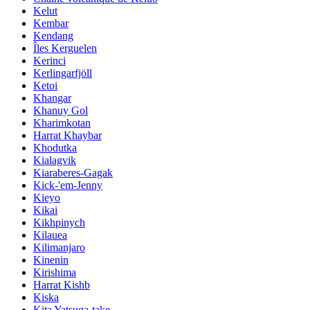
Kelut
Kembar
Kendang
Îles Kerguelen
Kerinci
Kerlingarfjöll
Ketoi
Khangar
Khanuy Gol
Kharimkotan
Harrat Khaybar
Khodutka
Kialagvik
Kiaraberes-Gagak
Kick-'em-Jenny
Kieyo
Kikai
Kikhpinych
Kilauea
Kilimanjaro
Kinenin
Kirishima
Harrat Kishb
Kiska
Kita Yatsuga-take