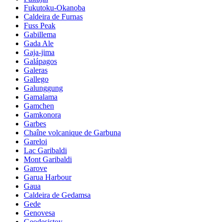
Fukutoku-Okanoba
Caldeira de Furnas
Fuss Peak
Gabillema
Gada Ale
Gaja-jima
Galápagos
Galeras
Gallego
Galunggung
Gamalama
Gamchen
Gamkonora
Garbes
Chaîne volcanique de Garbuna
Gareloi
Lac Garibaldi
Mont Garibaldi
Garove
Garua Harbour
Gaua
Caldeira de Gedamsa
Gede
Genovesa
Geodesistoy