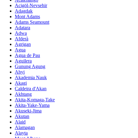
Acigöl-Nevsehir
Adagdak
Mont Adams
Adams Seamount
Adatara
Adwa
Afderà
Agrigan
Agua
Agua de Pau
Aguilera
Gunung Agung
Ahyi
Akademia Nauk
Akagi
Caldeira d'Akan
Akhtang
Akita-Komaga-Take
Akita-Yake-Yama
Akuseki-Jima
Akutan
Alaid
Alamagan
Alayta