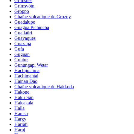
Grimsnes
Grímsvötn
Groppo
Chaîne volcanique de Grozny
Guadalupe
Guagua Pichincha
Guallatiri
Guayaques
Guazapa
Gufa
Guguan
Guntur
Gunungapi Wetar
Hachijo-Jima
Hachimantai
Hainan Dao
Chaîne volcanique de Hakkoda
Hakone
Haku-San
Haleakala
Halla
Hanish
Hargy
Harrah
Haruj