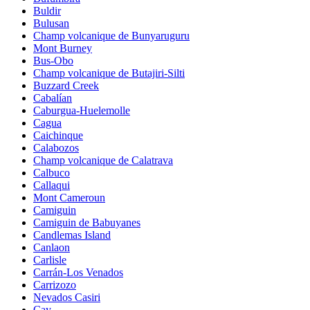
Buldir
Bulusan
Champ volcanique de Bunyaruguru
Mont Burney
Bus-Obo
Champ volcanique de Butajiri-Silti
Buzzard Creek
Cabalían
Caburgua-Huelemolle
Cagua
Caichinque
Calabozos
Champ volcanique de Calatrava
Calbuco
Callaqui
Mont Cameroun
Camiguin
Camiguin de Babuyanes
Candlemas Island
Canlaon
Carlisle
Carrán-Los Venados
Carrizozo
Nevados Casiri
Cay