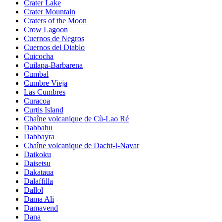
Crater Lake
Crater Mountain
Craters of the Moon
Crow Lagoon
Cuernos de Negros
Cuernos del Diablo
Cuicocha
Cuilapa-Barbarena
Cumbal
Cumbre Vieja
Las Cumbres
Curacoa
Curtis Island
Chaîne volcanique de Cù-Lao Ré
Dabbahu
Dabbayra
Chaîne volcanique de Dacht-I-Navar
Daikoku
Daisetsu
Dakataua
Dalaffilla
Dallol
Dama Ali
Damavend
Dana