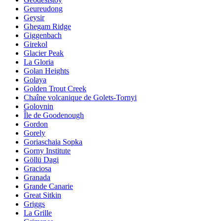
Geureudong
Geysir
Ghegam Ridge
Giggenbach
Girekol
Glacier Peak
La Gloria
Golan Heights
Golaya
Golden Trout Creek
Chaîne volcanique de Golets-Tornyi
Golovnin
Île de Goodenough
Gordon
Gorely
Goriaschaia Sopka
Gorny Institute
Göllü Dagi
Graciosa
Granada
Grande Canarie
Great Sitkin
Griggs
La Grille