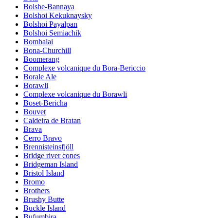
Bolshe-Bannaya
Bolshoi Kekuknaysky
Bolshoi Payalpan
Bolshoi Semiachik
Bombalai
Bona-Churchill
Boomerang
Complexe volcanique du Bora-Bericcio
Borale Ale
Borawli
Complexe volcanique du Borawli
Boset-Bericha
Bouvet
Caldeira de Bratan
Brava
Cerro Bravo
Brennisteinsfjöll
Bridge river cones
Bridgeman Island
Bristol Island
Bromo
Brothers
Brushy Butte
Buckle Island
Bufumbira