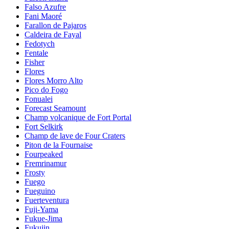
Falso Azufre
Fani Maoré
Farallon de Pajaros
Caldeira de Fayal
Fedotych
Fentale
Fisher
Flores
Flores Morro Alto
Pico do Fogo
Fonualei
Forecast Seamount
Champ volcanique de Fort Portal
Fort Selkirk
Champ de lave de Four Craters
Piton de la Fournaise
Fourpeaked
Fremrinamur
Frosty
Fuego
Fueguino
Fuerteventura
Fuji-Yama
Fukue-Jima
Fukujin