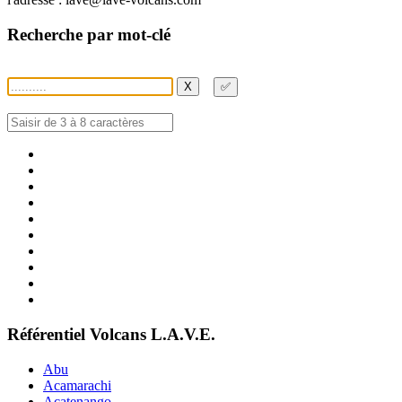
Recherche par mot-clé
X
✅
Référentiel Volcans L.A.V.E.
Abu
Acamarachi
Acatenango