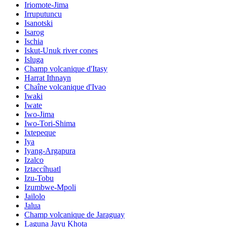
Iriomote-Jima
Irruputuncu
Isanotski
Isarog
Ischia
Iskut-Unuk river cones
Isluga
Champ volcanique d'Itasy
Harrat Ithnayn
Chaîne volcanique d'Ivao
Iwaki
Iwate
Iwo-Jima
Iwo-Tori-Shima
Ixtepeque
Iya
Iyang-Argapura
Izalco
Iztaccíhuatl
Izu-Tobu
Izumbwe-Mpoli
Jailolo
Jalua
Champ volcanique de Jaraguay
Laguna Jayu Khota