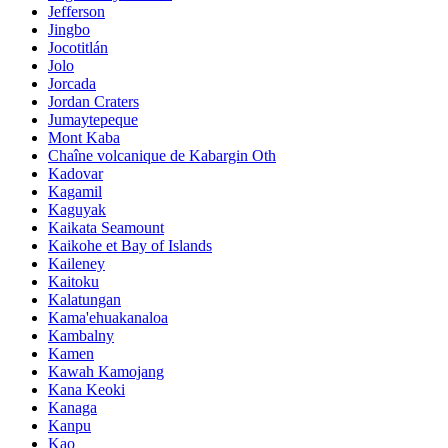
Jefferson
Jingbo
Jocotitlán
Jolo
Jorcada
Jordan Craters
Jumaytepeque
Mont Kaba
Chaîne volcanique de Kabargin Oth
Kadovar
Kagamil
Kaguyak
Kaikata Seamount
Kaikohe et Bay of Islands
Kaileney
Kaitoku
Kalatungan
Kama'ehuakanaloa
Kambalny
Kamen
Kawah Kamojang
Kana Keoki
Kanaga
Kanpu
Kao