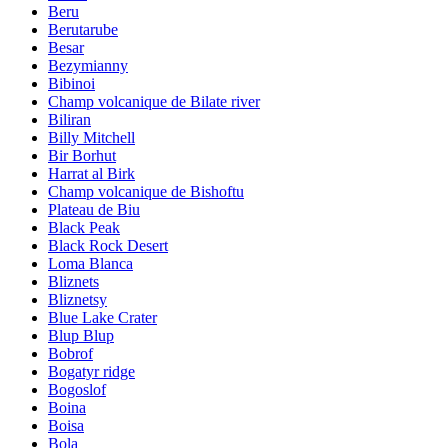
Beru
Berutarube
Besar
Bezymianny
Bibinoi
Champ volcanique de Bilate river
Biliran
Billy Mitchell
Bir Borhut
Harrat al Birk
Champ volcanique de Bishoftu
Plateau de Biu
Black Peak
Black Rock Desert
Loma Blanca
Bliznets
Bliznetsy
Blue Lake Crater
Blup Blup
Bobrof
Bogatyr ridge
Bogoslof
Boina
Boisa
Bola