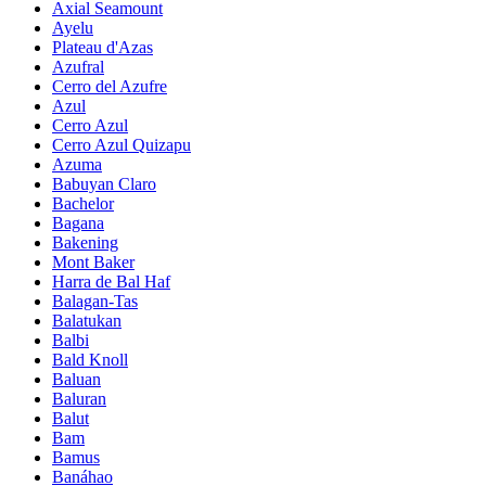
Axial Seamount
Ayelu
Plateau d'Azas
Azufral
Cerro del Azufre
Azul
Cerro Azul
Cerro Azul Quizapu
Azuma
Babuyan Claro
Bachelor
Bagana
Bakening
Mont Baker
Harra de Bal Haf
Balagan-Tas
Balatukan
Balbi
Bald Knoll
Baluan
Baluran
Balut
Bam
Bamus
Banáhao