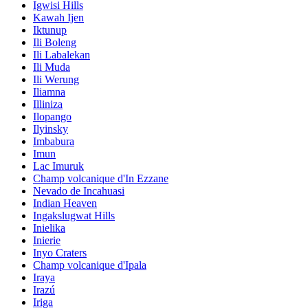
Igwisi Hills
Kawah Ijen
Iktunup
Ili Boleng
Ili Labalekan
Ili Muda
Ili Werung
Iliamna
Illiniza
Ilopango
Ilyinsky
Imbabura
Imun
Lac Imuruk
Champ volcanique d'In Ezzane
Nevado de Incahuasi
Indian Heaven
Ingakslugwat Hills
Inielika
Inierie
Inyo Craters
Champ volcanique d'Ipala
Iraya
Irazú
Iriga