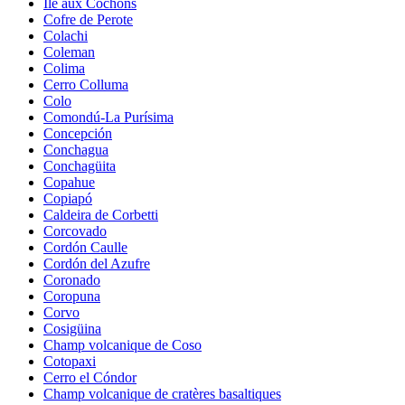
Île aux Cochons
Cofre de Perote
Colachi
Coleman
Colima
Cerro Colluma
Colo
Comondú-La Purísima
Concepción
Conchagua
Conchagüita
Copahue
Copiapó
Caldeira de Corbetti
Corcovado
Cordón Caulle
Cordón del Azufre
Coronado
Coropuna
Corvo
Cosigüina
Champ volcanique de Coso
Cotopaxi
Cerro el Cóndor
Champ volcanique de cratères basaltiques