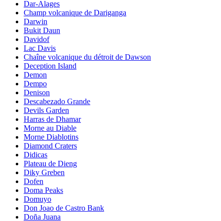
Dar-Alages
Champ volcanique de Dariganga
Darwin
Bukit Daun
Davidof
Lac Davis
Chaîne volcanique du détroit de Dawson
Deception Island
Demon
Dempo
Denison
Descabezado Grande
Devils Garden
Harras de Dhamar
Morne au Diable
Morne Diablotins
Diamond Craters
Didicas
Plateau de Dieng
Diky Greben
Dofen
Doma Peaks
Domuyo
Don Joao de Castro Bank
Doña Juana