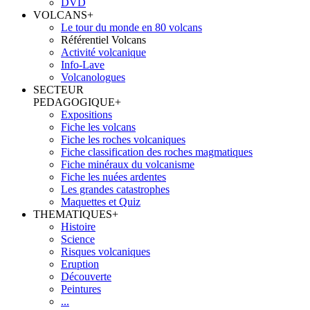
DVD
VOLCANS
+
Le tour du monde en 80 volcans
Référentiel Volcans
Activité volcanique
Info-Lave
Volcanologues
SECTEUR
PEDAGOGIQUE
+
Expositions
Fiche les volcans
Fiche les roches volcaniques
Fiche classification des roches magmatiques
Fiche minéraux du volcanisme
Fiche les nuées ardentes
Les grandes catastrophes
Maquettes et Quiz
THEMATIQUES
+
Histoire
Science
Risques volcaniques
Eruption
Découverte
Peintures
...