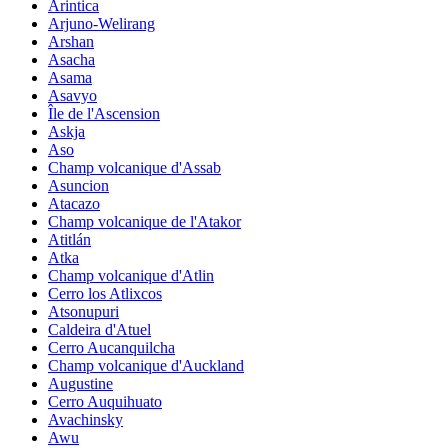
Arintica
Arjuno-Welirang
Arshan
Asacha
Asama
Asavyo
Île de l'Ascension
Askja
Aso
Champ volcanique d'Assab
Asuncion
Atacazo
Champ volcanique de l'Atakor
Atitlán
Atka
Champ volcanique d'Atlin
Cerro los Atlixcos
Atsonupuri
Caldeira d'Atuel
Cerro Aucanquilcha
Champ volcanique d'Auckland
Augustine
Cerro Auquihuato
Avachinsky
Awu