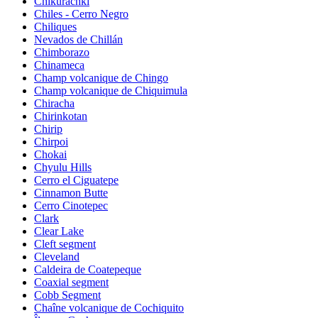
Chikurachki
Chiles - Cerro Negro
Chiliques
Nevados de Chillán
Chimborazo
Chinameca
Champ volcanique de Chingo
Champ volcanique de Chiquimula
Chiracha
Chirinkotan
Chirip
Chirpoi
Chokai
Chyulu Hills
Cerro el Ciguatepe
Cinnamon Butte
Cerro Cinotepec
Clark
Clear Lake
Cleft segment
Cleveland
Caldeira de Coatepeque
Coaxial segment
Cobb Segment
Chaîne volcanique de Cochiquito