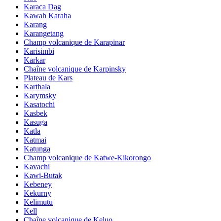
Karaca Dag
Kawah Karaha
Karang
Karangetang
Champ volcanique de Karapinar
Karisimbi
Karkar
Chaîne volcanique de Karpinsky
Plateau de Kars
Karthala
Karymsky
Kasatochi
Kasbek
Kasuga
Katla
Katmai
Katunga
Champ volcanique de Katwe-Kikorongo
Kavachi
Kawi-Butak
Kebeney
Kekurny
Kelimutu
Kell
Chaîne volcanique de Keluo