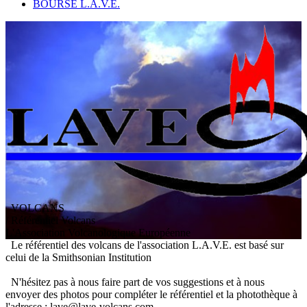
BOURSE L.A.V.E.
VOLCANS
/ Référentiel Volcans
L
'
A
ssociation
V
olcanologique
E
uropéenne
Le référentiel des volcans de l'association L.A.V.E. est basé sur
celui de la Smithsonian Institution
N'hésitez pas à nous faire part de vos suggestions et à nous
envoyer des photos pour compléter le référentiel et la photothèque à
l'adresse : lave@lave-volcans.com