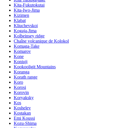
Kita-Fukutokutai
Kita-Iwo-Jima
Kizimen
Klabat
Kliuchevskoi
Kogaja-Jima
Kolbeinsey ridge
Chaîne volcanique de Kolokol
Komaga-Take
Komarov
Kone
Koniuji
Kookooligit Mountains
Koranga
Korath range
Koro
Korosi
Korovin
Koryaksky
Kos
Koshelev
Kostakan
Emi Koussi
Kozu-Shima