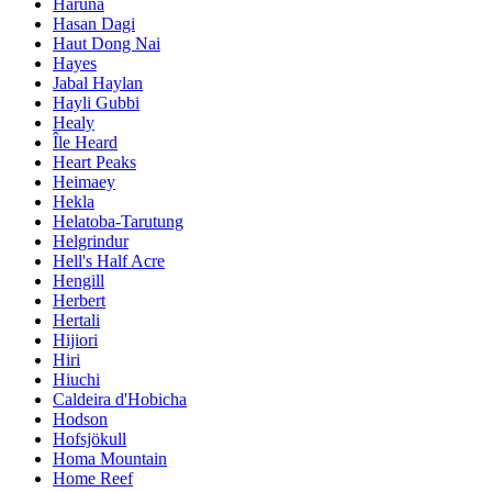
Haruna
Hasan Dagi
Haut Dong Nai
Hayes
Jabal Haylan
Hayli Gubbi
Healy
Île Heard
Heart Peaks
Heimaey
Hekla
Helatoba-Tarutung
Helgrindur
Hell's Half Acre
Hengill
Herbert
Hertali
Hijiori
Hiri
Hiuchi
Caldeira d'Hobicha
Hodson
Hofsjökull
Homa Mountain
Home Reef